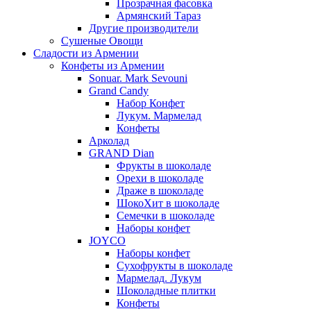
Прозрачная фасовка
Армянский Тараз
Другие производители
Сушеные Овощи
Сладости из Армении
Конфеты из Армении
Sonuar. Mark Sevouni
Grand Candy
Набор Конфет
Лукум. Мармелад
Конфеты
Арколад
GRAND Dian
Фрукты в шоколаде
Орехи в шоколаде
Драже в шоколаде
ШокоХит в шоколаде
Семечки в шоколаде
Наборы конфет
JOYCO
Наборы конфет
Сухофрукты в шоколаде
Мармелад. Лукум
Шоколадные плитки
Конфеты