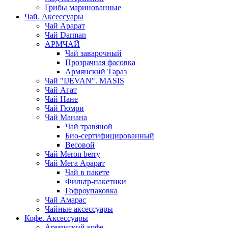
Грибы маринованные
Чай. Аксессуары
Чай Арарат
Чай Darman
АРМЧАЙ
Чай заварочный
Прозрачная фасовка
Армянский Тараз
Чай "IJEVAN". MASIS
Чай Агат
Чай Нане
Чай Гюмри
Чай Манана
Чай травяной
Био-сертифицированный
Весовой
Чай Meron berry
Чай Мега Арарат
Чай в пакете
Фильтр-пакетики
Гофроупаковка
Чай Амарас
Чайные аксессуары
Кофе. Аксессуары
Армянский кофе