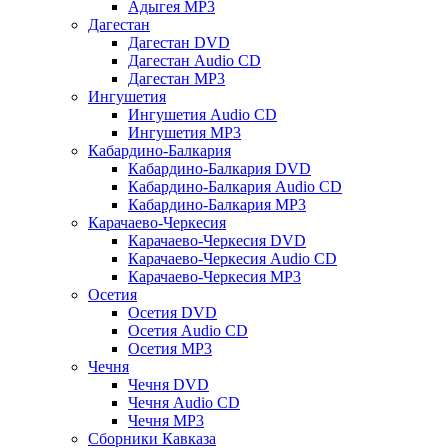
Адыгея MP3
Дагестан
Дагестан DVD
Дагестан Audio CD
Дагестан MP3
Ингушетия
Ингушетия Audio CD
Ингушетия MP3
Кабардино-Балкария
Кабардино-Балкария DVD
Кабардино-Балкария Audio CD
Кабардино-Балкария MP3
Карачаево-Черкесия
Карачаево-Черкесия DVD
Карачаево-Черкесия Audio CD
Карачаево-Черкесия MP3
Осетия
Осетия DVD
Осетия Audio CD
Осетия MP3
Чечня
Чечня DVD
Чечня Audio CD
Чечня MP3
Сборники Кавказа