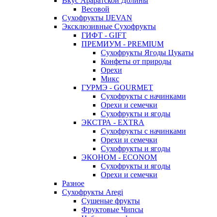
Вкус Араратской Долины
Весовой
Сухофрукты IJEVAN
Эксклюзивные Сухофрукты
ГИФТ - GIFT
ПРЕМИУМ - PREMIUM
Сухофрукты Ягоды Цукаты
Конфеты от природы
Орехи
Микс
ГУРМЭ - GOURMET
Сухофрукты с начинками
Орехи и семечки
Сухофрукты и ягоды
ЭКСТРА - EXTRA
Сухофрукты с начинками
Орехи и семечки
Сухофрукты и ягоды
ЭКОНОМ - ECONOM
Сухофрукты и ягоды
Орехи и семечки
Разное
Сухофрукты Aregi
Сушеные фрукты
Фруктовые Чипсы