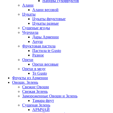
Наборы сухофруктов
Алани
Алани весовой
Цукаты
Цукаты фруктовые
Цукаты разные
Сушеные ягоды
Чурчхела
Дары Армении
Ануш
Фруктовая пастила
Пастила te Gusto
Разное
Орехи
Орехи весовые
Орехи в меду
Te Gusto
Фрукты из Армении
Овощи. Зелень
Свежие Овощи
Свежая Зелень
Замороженные Овощи и Зелень
Тамара фрут
Сушеная Зелень
АРМЧАЙ