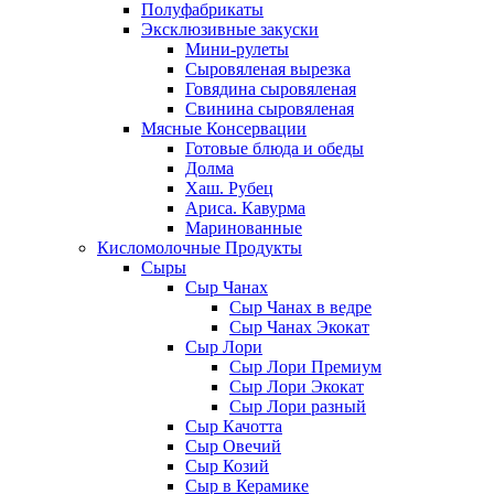
Полуфабрикаты
Эксклюзивные закуски
Мини-рулеты
Сыровяленая вырезка
Говядина сыровяленая
Свинина сыровяленая
Мясные Консервации
Готовые блюда и обеды
Долма
Хаш. Рубец
Ариса. Кавурма
Маринованные
Кисломолочные Продукты
Сыры
Сыр Чанах
Сыр Чанах в ведре
Сыр Чанах Экокат
Сыр Лори
Сыр Лори Премиум
Сыр Лори Экокат
Сыр Лори разный
Сыр Качотта
Сыр Овечий
Сыр Козий
Сыр в Керамике