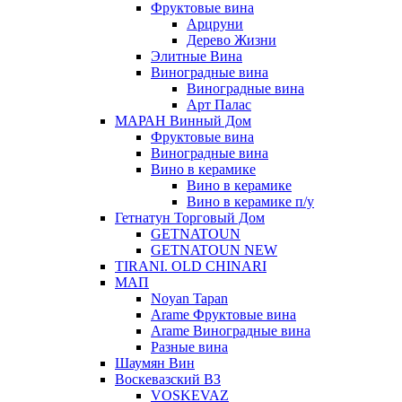
Фруктовые вина
Арцруни
Дерево Жизни
Элитные Вина
Виноградные вина
Виноградные вина
Арт Палас
МАРАН Винный Дом
Фруктовые вина
Виноградные вина
Вино в керамике
Вино в керамике
Вино в керамике п/у
Гетнатун Торговый Дом
GETNATOUN
GETNATOUN NEW
TIRANI. OLD CHINARI
МАП
Noyan Tapan
Arame Фруктовые вина
Arame Виноградные вина
Разные вина
Шаумян Вин
Воскевазский ВЗ
VOSKEVAZ