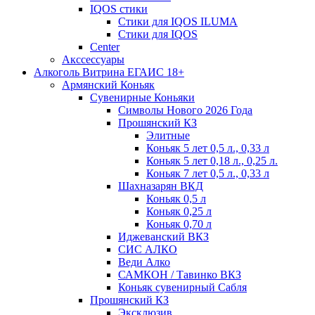
IQOS стики
Стики для IQOS ILUMA
Стики для IQOS
Сenter
Акссессуары
Алкоголь Витрина ЕГАИС 18+
Армянский Коньяк
Сувенирные Коньяки
Символы Нового 2026 Года
Прошянский КЗ
Элитные
Коньяк 5 лет 0,5 л., 0,33 л
Коньяк 5 лет 0,18 л., 0,25 л.
Коньяк 7 лет 0,5 л., 0,33 л
Шахназарян ВКД
Коньяк 0,5 л
Коньяк 0,25 л
Коньяк 0,70 л
Иджеванский ВКЗ
СИС АЛКО
Веди Алко
САМКОН / Тавинко ВКЗ
Коньяк сувенирный Сабля
Прошянский КЗ
Эксклюзив