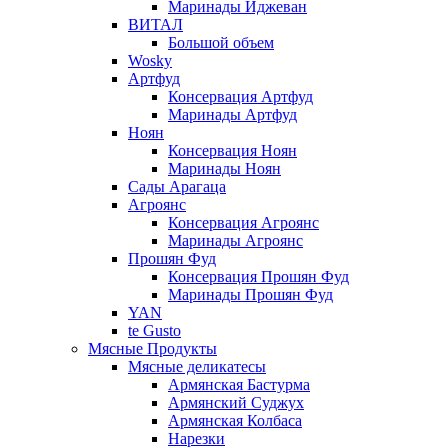
Маринады Иджеван
ВИТАЛ
Большой объем
Wosky
Артфуд
Консервация Артфуд
Маринады Артфуд
Ноян
Консервация Ноян
Маринады Ноян
Сады Арагаца
Агроянс
Консервация Агроянс
Маринады Агроянс
Прошян Фуд
Консервация Прошян Фуд
Маринады Прошян Фуд
YAN
te Gusto
Мясные Продукты
Мясные деликатесы
Армянская Бастурма
Армянский Суджух
Армянская Колбаса
Нарезки