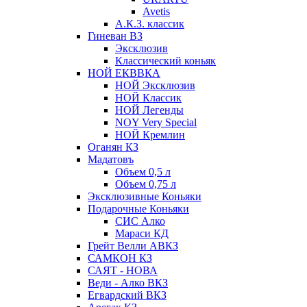
Avetis
А.К.З. классик
Гиневан ВЗ
Эксклюзив
Классический коньяк
НОЙ ЕКВВКА
НОЙ Эксклюзив
НОЙ Классик
НОЙ Легенды
NOY Very Speсial
НОЙ Кремлин
Оганян КЗ
Мадатовъ
Объем 0,5 л
Объем 0,75 л
Эксклюзивные Коньяки
Подарочные Коньяки
СИС Алко
Мараси КД
Грейт Велли АВКЗ
САМКОН КЗ
САЯТ - НОВА
Веди - Алко ВКЗ
Егвардский ВКЗ