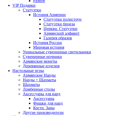
Разное
VIP Подарки
Статуэтки
История Армении
Статуэтки полистоун
Статуэтки бронза
Церкви. Статуэтки
Армянский алфавит
Галерея образов
История России
Мировая история
Уникальные сувенирные светильники
Сувенирные ночники
Армянские монеты
Деревянные изделия
Настольные игры
Армянские Нарды
Нарды + Шахматы
Шахматы
Ломберные столы
Аксессуары для нард
Аксессуары
Фишки для нард
Кости. Зары
Другие производители