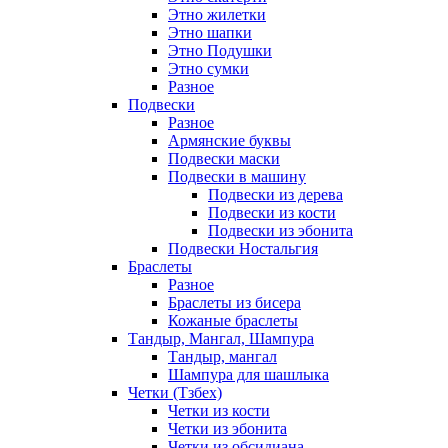
Этно жилетки
Этно шапки
Этно Подушки
Этно сумки
Разное
Подвески
Разное
Армянские буквы
Подвески маски
Подвески в машину
Подвески из дерева
Подвески из кости
Подвески из эбонита
Подвески Ностальгия
Браслеты
Разное
Браслеты из бисера
Кожаные браслеты
Тандыр, Мангал, Шампура
Тандыр, мангал
Шампура для шашлыка
Четки (Тзбех)
Четки из кости
Четки из эбонита
Четки из обсидиана