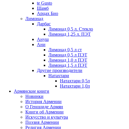
te Gusto
Шамб
Арцах Био
Лимонад
Дарбас
Лимонад 0,5 л. Стекло
Лимонад 1,25 л. ПЭТ
Ануш
Ани
Лимонад 0,5 л ст
Лимонад 0,5 л ПЭТ
Лимонад 1,0 л ПЭТ
Лимонад 1,5 л ПЭТ
Другие производители
Натахтари
Натахтари 0,5л
Натахтари 1,0л
Армянские книги
Новинки
История Армении
О Геноциде Армян
Книги об Армении
Иcкусство и культура
Поэзия Армении
Религия Армении