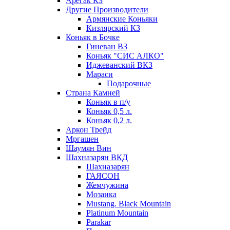
Арегак КЗ
Другие Производители
Армянские Коньяки
Кизлярский КЗ
Коньяк в Бочке
Гиневан ВЗ
Коньяк "СИС АЛКО"
Иджеванский ВКЗ
Мараси
Подарочные
Страна Камней
Коньяк в п/у
Коньяк 0,5 л.
Коньяк 0,2 л.
Аркон Трейд
Мргашен
Шаумян Вин
Шахназарян ВКД
Шахназарян
ГАЯСОН
Жемчужина
Мозаика
Mustang. Black Mountain
Platinum Mountain
Parakar