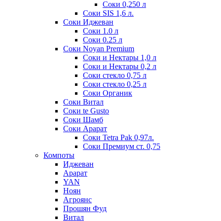
Соки 0,250 л
Соки SIS 1,6 л.
Соки Иджеван
Соки 1.0 л
Соки 0.25 л
Соки Noyan Premium
Соки и Нектары 1,0 л
Соки и Нектары 0,2 л
Соки стекло 0,75 л
Соки стекло 0,25 л
Соки Органик
Соки Витал
Соки te Gusto
Соки Шамб
Соки Арарат
Соки Tetra Pak 0,97л.
Соки Премиум ст. 0,75
Компоты
Иджеван
Арарат
YAN
Ноян
Агроянс
Прошян Фуд
Витал