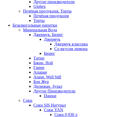
Другие производители
Globex
Печёная продукция. Торты
Печёная продукция
Торты
Безалкогольные напитки
Минеральная Вода
Джермук. Бюрег
Джермук
Джермук классика
Со вкусом лимона
Бюрег
Татни
Бжни. Ной
Гарни
Апаран
Ararat. Well Still
Бон Жур
Дилижан. Зулал
Другие Производители
Dausuz
Соки
Соки SIS Натурал
Соки YAN
Соки 0,930 л