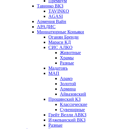
Премиум
Тавинко ВКЗ
TAVINKO
AGASI
Армения Вайн
АРАДИС
Миниатюрные Коньяки
Оганян Бренди
Мараси КД
СИС АЛКО
Животные
Храмы
Разные
Мадатовъ
МАП
Арамэ
Золотой
Армина
Айвазовский
Прошянский КЗ
Классические
Сувенирные
Грейт Велли АВКЗ
Иджеванский ВКЗ
Разные