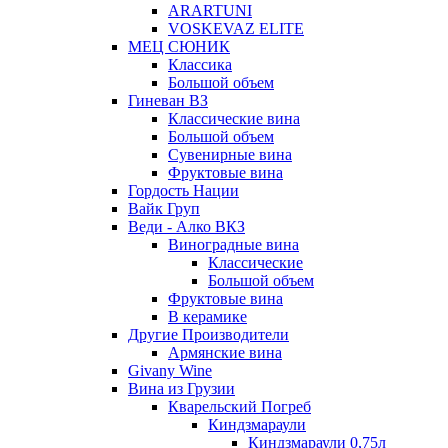
ARARTUNI
VOSKEVAZ ELITE
МЕЦ СЮНИК
Классика
Большой объем
Гиневан ВЗ
Классические вина
Большой объем
Сувенирные вина
Фруктовые вина
Гордость Нации
Вайк Груп
Веди - Алко ВКЗ
Виноградные вина
Классические
Большой объем
Фруктовые вина
В керамике
Другие Производители
Армянские вина
Givany Wine
Вина из Грузии
Кварельский Погреб
Киндзмараули
Киндзмараули 0,75л