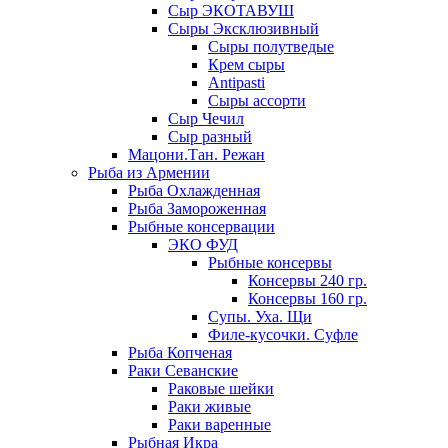
Сыр ЭКОТАВУШ
Сыры Эксклюзивный
Сыры полутведые
Крем сыры
Antipasti
Сыры ассорти
Сыр Чечил
Сыр разный
Мацони.Тан. Режан
Рыба из Армении
Рыба Охлажденная
Рыба Замороженная
Рыбные консервации
ЭКО ФУД
Рыбные консервы
Консервы 240 гр.
Консервы 160 гр.
Супы. Уха. Щи
Филе-кусочки. Суфле
Рыба Копченая
Раки Севанские
Раковые шейки
Раки живые
Раки варенные
Рыбная Икра