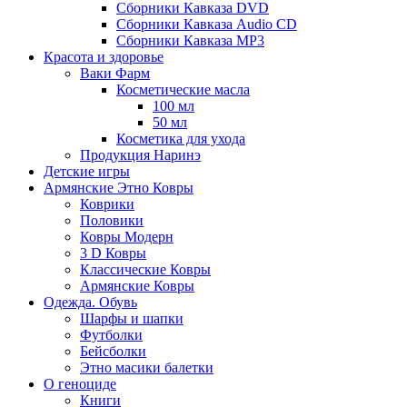
Сборники Кавказа DVD
Сборники Кавказа Audio CD
Сборники Кавказа MP3
Красота и здоровье
Ваки Фарм
Косметические масла
100 мл
50 мл
Косметика для ухода
Продукция Наринэ
Детские игры
Армянские Этно Ковры
Коврики
Половики
Ковры Модерн
3 D Ковры
Классические Ковры
Армянские Ковры
Одежда. Обувь
Шарфы и шапки
Футболки
Бейсболки
Этно масики балетки
О геноциде
Книги