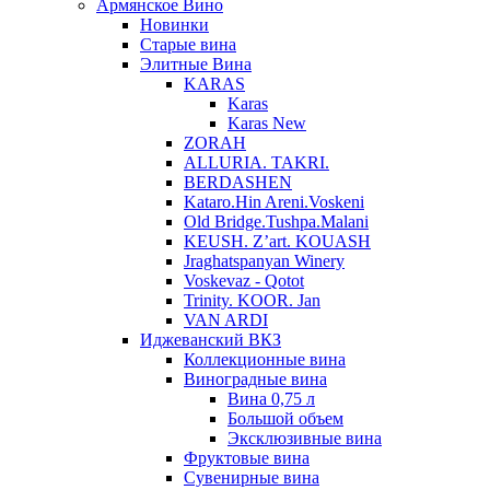
Армянское Вино
Новинки
Старые вина
Элитные Вина
KARAS
Karas
Karas New
ZORAH
ALLURIA. TAKRI.
BERDASHEN
Kataro.Hin Areni.Voskeni
Old Bridge.Tushpa.Malani
KEUSH. Z’art. KOUASH
Jraghatspanyan Winery
Voskevaz - Qotot
Trinity. KOOR. Jan
VAN ARDI
Иджеванский ВКЗ
Коллекционные вина
Виноградные вина
Вина 0,75 л
Большой объем
Эксклюзивные вина
Фруктовые вина
Cувенирные вина