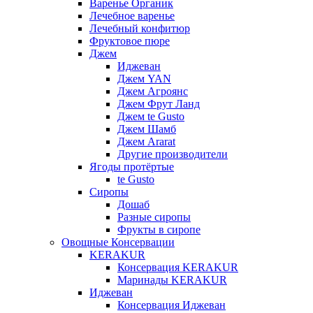
Варенье Органик
Лечебное варенье
Лечебный конфитюр
Фруктовое пюре
Джем
Иджеван
Джем YAN
Джем Агроянс
Джем Фрут Ланд
Джем te Gusto
Джем Шамб
Джем Ararat
Другие производители
Ягоды протёртые
te Gusto
Сиропы
Дошаб
Разные сиропы
Фрукты в сиропе
Овощные Консервации
KERAKUR
Консервация KERAKUR
Маринады KERAKUR
Иджеван
Консервация Иджеван