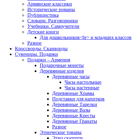
Армянские классики
Исторические романы
Публицистика
Словари. Разговорники
Учебники. Самоучители
Детские книги
Для дошкольников<br> и младших классов
Разное
Кроссворды. Сканворды
Сувениры. Подарки
Подарки – Армения
Подарочные монеты
Деревянные изделия
Деревянные часы
Часы настольные
Часы настенные
Деревянные Храмы
Подставки для напитков
Деревянные Тарелки
Деревянные Вазы
Деревянные Кресты
Деревянные Гранаты
Разное
Этнические товары
Этно скатерти