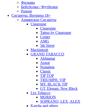
Фильмы
Бейсболки / Футболки
Разное
Сигареты. Витрина 18+
Армянские Сигареты
Cigaronne
Cigaronne
Tattoo by Cigaronne
Center
AMG
5th Street
Mackintosh
GRAND TABACCO
Akhtamar
Ararat
Nostalgia
Classic
TIP TOP
TRIUMPH. VIP
MT. BLACK TIP
GT. Elegant. New Bleck
Lex Tobacco
MORION
SOPRANO, LEX, ALEX
Karelia and others