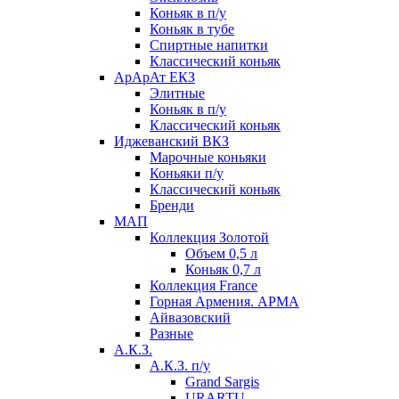
Коньяк в п/у
Коньяк в тубе
Спиртные напитки
Классический коньяк
АрАрАт ЕКЗ
Элитные
Коньяк в п/у
Классический коньяк
Иджеванский ВКЗ
Марочные коньяки
Коньяки п/у
Классический коньяк
Бренди
МАП
Коллекция Золотой
Объем 0,5 л
Коньяк 0,7 л
Коллекция France
Горная Армения. АРМА
Айвазовский
Разные
А.К.З.
А.К.З. п/у
Grand Sargis
URARTU