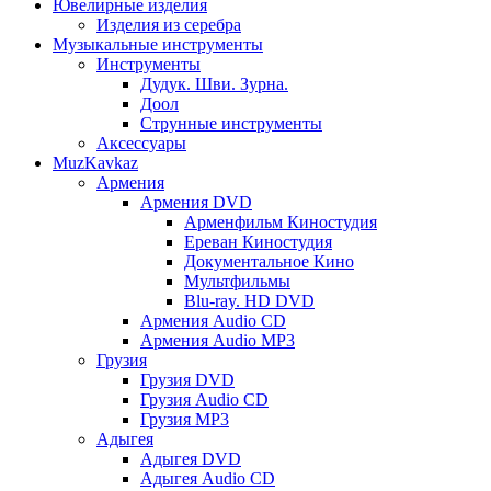
Ювелирные изделия
Изделия из серебра
Музыкальные инструменты
Инструменты
Дудук. Шви. Зурна.
Доол
Струнные инструменты
Аксессуары
MuzKavkaz
Армения
Армения DVD
Арменфильм Киностудия
Ереван Киностудия
Документальное Кино
Мультфильмы
Blu-ray. HD DVD
Армения Audio CD
Армения Audio MP3
Грузия
Грузия DVD
Грузия Audio CD
Грузия MP3
Адыгея
Адыгея DVD
Адыгея Audio CD