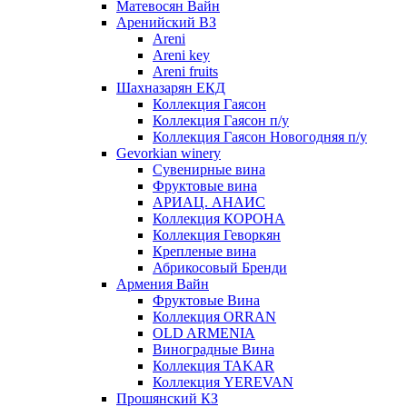
Матевосян Вайн
Аренийский ВЗ
Areni
Areni key
Areni fruits
Шахназарян ЕКД
Коллекция Гаясон
Коллекция Гаясон п/у
Коллекция Гаясон Новогодняя п/у
Gevorkian winery
Сувенирные вина
Фруктовые вина
АРИАЦ. АНАИС
Коллекция КОРОНА
Коллекция Геворкян
Крепленые вина
Абрикосовый Бренди
Армения Вайн
Фруктовые Вина
Коллекция ORRAN
OLD ARMENIA
Виноградные Вина
Коллекция TAKAR
Коллекция YEREVAN
Прошянский КЗ