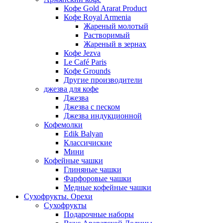
Кофе Gold Ararat Product
Кофе Royal Armenia
Жареный молотый
Растворимый
Жареный в зернах
Кофе Jezva
Le Café Paris
Кофе Grounds
Другие производители
джезва для кофе
Джезва
Джезва с песком
Джезва индукционной
Кофемолки
Edik Balyan
Классичиские
Мини
Кофейные чашки
Глиняные чашки
Фарфоровые чашки
Медные кофейные чашки
Сухофрукты. Орехи
Сухофрукты
Подарочные наборы