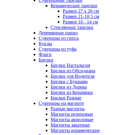
Сувенирные тарелки
Керамические тарелки
Размер 27 х 26 см
Размер 21-18,5 см
Размер 16 - 14 см
Стеклянные тарелки
Деревянные панно
Сувениры из гипса
Куклы
Сувениры из туфа
Флаги
Брелки
Брелки Настальгия
Брелки из Обсидиана
Брелки для Водителя
Брелки с Буквами
Брелки из Дерева
Брелки из Керамики
Брелки Разные
Сувениры на магните
Разные магниты
Магниты резиновые
Магниты акриловые
Магниты закатные
Магниты керамические