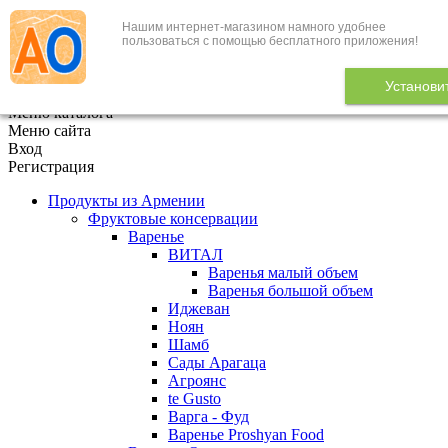
Нашим интернет-магазином намного удобнее
+7 (495) 646-888-1
пользоваться с помощью бесплатного приложения!
В корзине
0
товаров
Установи
x
Меню каталога
Меню сайта
Вход
Регистрация
Продукты из Армении
Фруктовые консервации
Варенье
ВИТАЛ
Варенья малый объем
Варенья большой объем
Иджеван
Ноян
Шамб
Сады Арагаца
Агроянс
te Gusto
Варга - Фуд
Варенье Proshyan Food