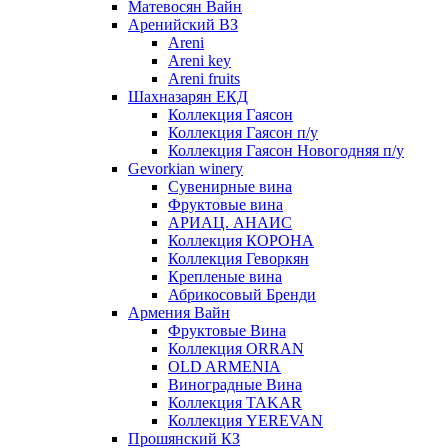
Матевосян Вайн
Аренийский ВЗ
Areni
Areni key
Areni fruits
Шахназарян ЕКД
Коллекция Гаясон
Коллекция Гаясон п/у
Коллекция Гаясон Новогодняя п/у
Gevorkian winery
Сувенирные вина
Фруктовые вина
АРИАЦ. АНАИС
Коллекция КОРОНА
Коллекция Геворкян
Крепленые вина
Абрикосовый Бренди
Армения Вайн
Фруктовые Вина
Коллекция ORRAN
OLD ARMENIA
Виноградные Вина
Коллекция TAKAR
Коллекция YEREVAN
Прошянский КЗ