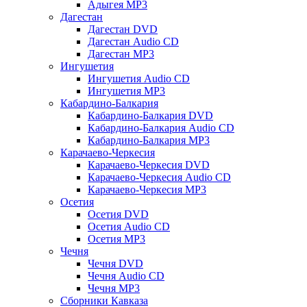
Адыгея MP3
Дагестан
Дагестан DVD
Дагестан Audio CD
Дагестан MP3
Ингушетия
Ингушетия Audio CD
Ингушетия MP3
Кабардино-Балкария
Кабардино-Балкария DVD
Кабардино-Балкария Audio CD
Кабардино-Балкария MP3
Карачаево-Черкесия
Карачаево-Черкесия DVD
Карачаево-Черкесия Audio CD
Карачаево-Черкесия MP3
Осетия
Осетия DVD
Осетия Audio CD
Осетия MP3
Чечня
Чечня DVD
Чечня Audio CD
Чечня MP3
Сборники Кавказа