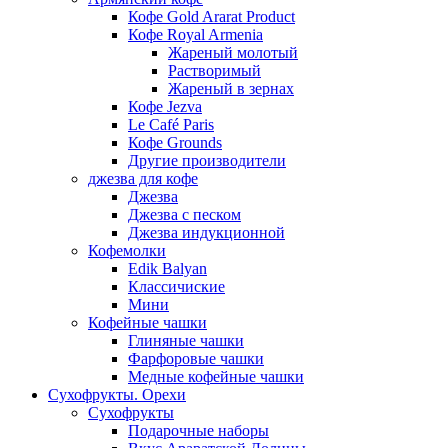
Кофе Gold Ararat Product
Кофе Royal Armenia
Жареный молотый
Растворимый
Жареный в зернах
Кофе Jezva
Le Café Paris
Кофе Grounds
Другие производители
джезва для кофе
Джезва
Джезва с песком
Джезва индукционной
Кофемолки
Edik Balyan
Классичиские
Мини
Кофейные чашки
Глиняные чашки
Фарфоровые чашки
Медные кофейные чашки
Сухофрукты. Орехи
Сухофрукты
Подарочные наборы