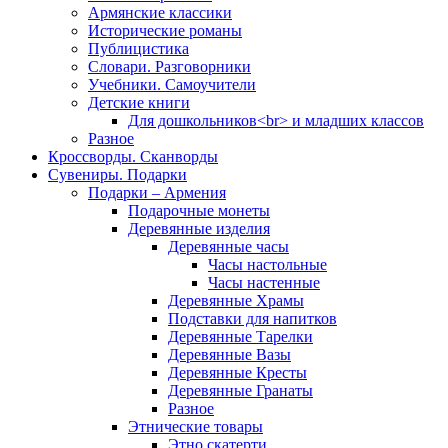
Армянские классики
Исторические романы
Публицистика
Словари. Разговорники
Учебники. Самоучители
Детские книги
Для дошкольников<br> и младших классов
Разное
Кроссворды. Сканворды
Сувениры. Подарки
Подарки – Армения
Подарочные монеты
Деревянные изделия
Деревянные часы
Часы настольные
Часы настенные
Деревянные Храмы
Подставки для напитков
Деревянные Тарелки
Деревянные Вазы
Деревянные Кресты
Деревянные Гранаты
Разное
Этнические товары
Этно скатерти