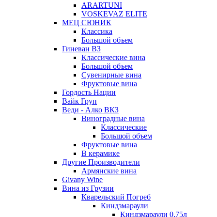
ARARTUNI
VOSKEVAZ ELITE
МЕЦ СЮНИК
Классика
Большой объем
Гиневан ВЗ
Классические вина
Большой объем
Сувенирные вина
Фруктовые вина
Гордость Нации
Вайк Груп
Веди - Алко ВКЗ
Виноградные вина
Классические
Большой объем
Фруктовые вина
В керамике
Другие Производители
Армянские вина
Givany Wine
Вина из Грузии
Кварельский Погреб
Киндзмараули
Киндзмараули 0,75л