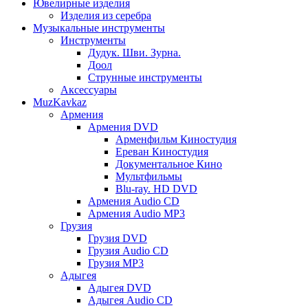
Ювелирные изделия
Изделия из серебра
Музыкальные инструменты
Инструменты
Дудук. Шви. Зурна.
Доол
Струнные инструменты
Аксессуары
MuzKavkaz
Армения
Армения DVD
Арменфильм Киностудия
Ереван Киностудия
Документальное Кино
Мультфильмы
Blu-ray. HD DVD
Армения Audio CD
Армения Audio MP3
Грузия
Грузия DVD
Грузия Audio CD
Грузия MP3
Адыгея
Адыгея DVD
Адыгея Audio CD