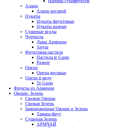
Наборы сухофруктов
Алани
Алани весовой
Цукаты
Цукаты фруктовые
Цукаты разные
Сушеные ягоды
Чурчхела
Дары Армении
Ануш
Фруктовая пастила
Пастила te Gusto
Разное
Орехи
Орехи весовые
Орехи в меду
Te Gusto
Фрукты из Армении
Овощи. Зелень
Свежие Овощи
Свежая Зелень
Замороженные Овощи и Зелень
Тамара фрут
Сушеная Зелень
АРМЧАЙ