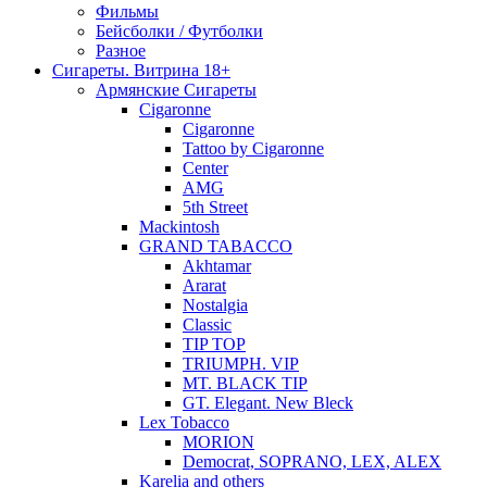
Фильмы
Бейсболки / Футболки
Разное
Сигареты. Витрина 18+
Армянские Сигареты
Cigaronne
Cigaronne
Tattoo by Cigaronne
Center
AMG
5th Street
Mackintosh
GRAND TABACCO
Akhtamar
Ararat
Nostalgia
Classic
TIP TOP
TRIUMPH. VIP
MT. BLACK TIP
GT. Elegant. New Bleck
Lex Tobacco
MORION
Democrat, SOPRANO, LEX, ALEX
Karelia and others