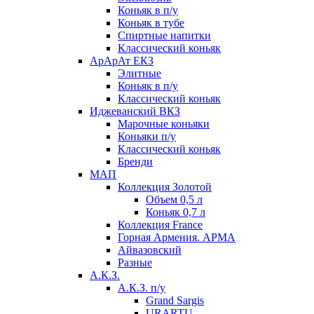
Коньяк в п/у
Коньяк в тубе
Спиртные напитки
Классический коньяк
АрАрАт ЕКЗ
Элитные
Коньяк в п/у
Классический коньяк
Иджеванский ВКЗ
Марочные коньяки
Коньяки п/у
Классический коньяк
Бренди
МАП
Коллекция Золотой
Объем 0,5 л
Коньяк 0,7 л
Коллекция France
Горная Армения. АРМА
Айвазовский
Разные
А.К.З.
А.К.З. п/у
Grand Sargis
URARTU