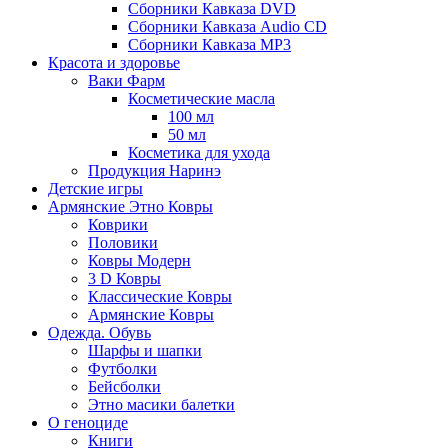
Сборники Кавказа DVD
Сборники Кавказа Audio CD
Сборники Кавказа MP3
Красота и здоровье
Ваки Фарм
Косметические масла
100 мл
50 мл
Косметика для ухода
Продукция Наринэ
Детские игры
Армянские Этно Ковры
Коврики
Половики
Ковры Модерн
3 D Ковры
Классические Ковры
Армянские Ковры
Одежда. Обувь
Шарфы и шапки
Футболки
Бейсболки
Этно масики балетки
О геноциде
Книги