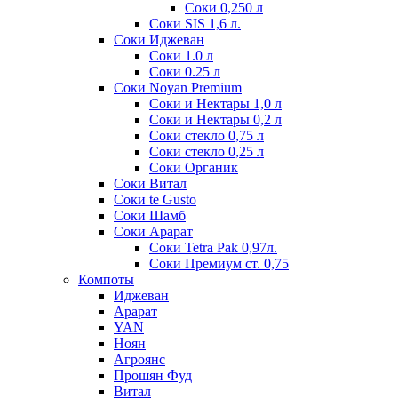
Соки 0,250 л
Соки SIS 1,6 л.
Соки Иджеван
Соки 1.0 л
Соки 0.25 л
Соки Noyan Premium
Соки и Нектары 1,0 л
Соки и Нектары 0,2 л
Соки стекло 0,75 л
Соки стекло 0,25 л
Соки Органик
Соки Витал
Соки te Gusto
Соки Шамб
Соки Арарат
Соки Tetra Pak 0,97л.
Соки Премиум ст. 0,75
Компоты
Иджеван
Арарат
YAN
Ноян
Агроянс
Прошян Фуд
Витал