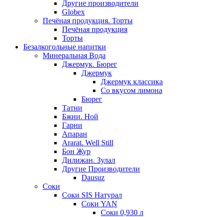
Другие производители
Globex
Печёная продукция. Торты
Печёная продукция
Торты
Безалкогольные напитки
Минеральная Вода
Джермук. Бюрег
Джермук
Джермук классика
Со вкусом лимона
Бюрег
Татни
Бжни. Ной
Гарни
Апаран
Ararat. Well Still
Бон Жур
Дилижан. Зулал
Другие Производители
Dausuz
Соки
Соки SIS Натурал
Соки YAN
Соки 0,930 л