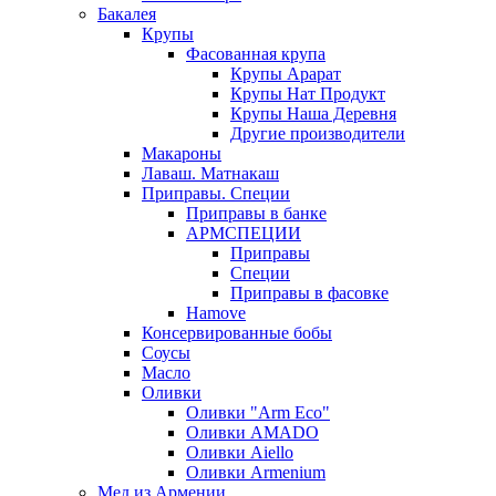
Бакалея
Крупы
Фасованная крупа
Крупы Арарат
Крупы Нат Продукт
Крупы Наша Деревня
Другие производители
Макароны
Лаваш. Матнакаш
Приправы. Специи
Приправы в банке
АРМСПЕЦИИ
Приправы
Специи
Приправы в фасовке
Hamove
Консервированные бобы
Соусы
Масло
Оливки
Оливки "Arm Eco"
Оливки AMADO
Оливки Aiello
Оливки Armenium
Мед из Армении