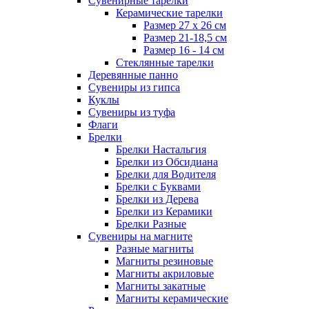
Сувенирные тарелки
Керамические тарелки
Размер 27 х 26 см
Размер 21-18,5 см
Размер 16 - 14 см
Стеклянные тарелки
Деревянные панно
Сувениры из гипса
Куклы
Сувениры из туфа
Флаги
Брелки
Брелки Настальгия
Брелки из Обсидиана
Брелки для Водителя
Брелки с Буквами
Брелки из Дерева
Брелки из Керамики
Брелки Разные
Сувениры на магните
Разные магниты
Магниты резиновые
Магниты акриловые
Магниты закатные
Магниты керамические