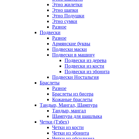
Этно жилетки
Этно шапки
Этно Подушки
Этно сумки
Разное
Подвески
Разное
Армянские буквы
Подвески маски
Подвески в машину
Подвески из дерева
Подвески из кости
Подвески из эбонита
Подвески Ностальгия
Браслеты
Разное
Браслеты из бисера
Кожаные браслеты
Тандыр, Мангал, Шампура
Тандыр, мангал
Шампура для шашлыка
Четки (Тзбех)
Четки из кости
Четки из эбонита
Четки из обсидиана