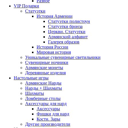
Разное
VIP Подарки
Статуэтки
История Армении
Статуэтки полистоун
Статуэтки бронза
Церкви. Статуэтки
Армянский алфавит
Галерея образов
История России
Мировая история
Уникальные сувенирные светильники
Сувенирные ночники
Армянские монеты
Деревянные изделия
Настольные игры
Армянские Нарды
Нарды + Шахматы
Шахматы
Ломберные столы
Аксессуары для нард
Аксессуары
Фишки для нард
Кости. Зары
Другие производители