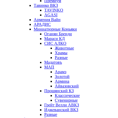
Премиум
Тавинко ВКЗ
TAVINKO
AGASI
Армения Вайн
АРАДИС
Миниатюрные Коньяки
Оганян Бренди
Мараси КД
СИС АЛКО
Животные
Храмы
Разные
Мадатовъ
МАП
Арамэ
Золотой
Армина
Айвазовский
Прошянский КЗ
Классические
Сувенирные
Грейт Велли АВКЗ
Иджеванский ВКЗ
Разные