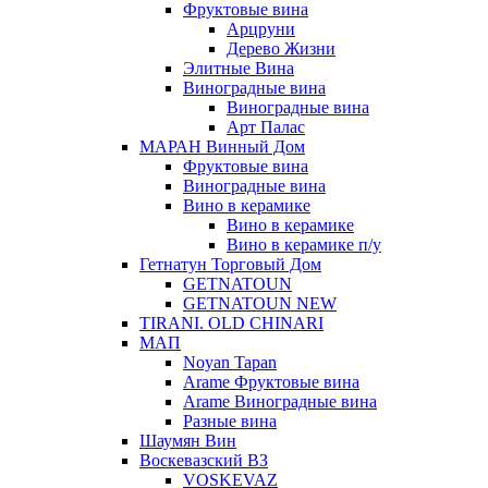
Фруктовые вина
Арцруни
Дерево Жизни
Элитные Вина
Виноградные вина
Виноградные вина
Арт Палас
МАРАН Винный Дом
Фруктовые вина
Виноградные вина
Вино в керамике
Вино в керамике
Вино в керамике п/у
Гетнатун Торговый Дом
GETNATOUN
GETNATOUN NEW
TIRANI. OLD CHINARI
МАП
Noyan Tapan
Arame Фруктовые вина
Arame Виноградные вина
Разные вина
Шаумян Вин
Воскевазский ВЗ
VOSKEVAZ