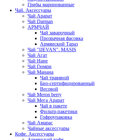
Грибы маринованные
Чай. Аксессуары
Чай Арарат
Чай Darman
АРМЧАЙ
Чай заварочный
Прозрачная фасовка
Армянский Тараз
Чай "IJEVAN". MASIS
Чай Агат
Чай Нане
Чай Гюмри
Чай Манана
Чай травяной
Био-сертифицированный
Весовой
Чай Meron berry
Чай Мега Арарат
Чай в пакете
Фильтр-пакетики
Гофроупаковка
Чай Амарас
Чайные аксессуары
Кофе. Аксессуары
Армянский кофе