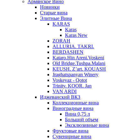
Армянское Вино
Новинки
Старые вина
Элитные Вина
KARAS
Karas
Karas New
ZORAH
ALLURIA. TAKRI.
BERDASHEN
Kataro.Hin Areni.Voskeni
Old Bridge.Tushpa.Malani
KEUSH. Z’art. KOUASH
Jraghatspanyan Winery
Voskevaz - Qotot
Trinity. KOOR. Jan
VAN ARDI
Иджеванский ВКЗ
Коллекционные вина
Виноградные вина
Вина 0,75 л
Большой объем
Эксклюзивные вина
Фруктовые вина
Cувенирные вина