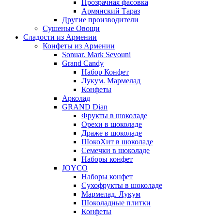
Прозрачная фасовка
Армянский Тараз
Другие производители
Сушеные Овощи
Сладости из Армении
Конфеты из Армении
Sonuar. Mark Sevouni
Grand Candy
Набор Конфет
Лукум. Мармелад
Конфеты
Арколад
GRAND Dian
Фрукты в шоколаде
Орехи в шоколаде
Драже в шоколаде
ШокоХит в шоколаде
Семечки в шоколаде
Наборы конфет
JOYCO
Наборы конфет
Сухофрукты в шоколаде
Мармелад. Лукум
Шоколадные плитки
Конфеты