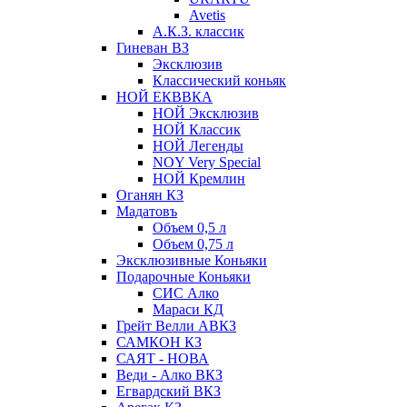
Avetis
А.К.З. классик
Гиневан ВЗ
Эксклюзив
Классический коньяк
НОЙ ЕКВВКА
НОЙ Эксклюзив
НОЙ Классик
НОЙ Легенды
NOY Very Speсial
НОЙ Кремлин
Оганян КЗ
Мадатовъ
Объем 0,5 л
Объем 0,75 л
Эксклюзивные Коньяки
Подарочные Коньяки
СИС Алко
Мараси КД
Грейт Велли АВКЗ
САМКОН КЗ
САЯТ - НОВА
Веди - Алко ВКЗ
Егвардский ВКЗ