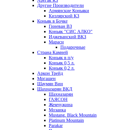
Арегак КЗ
Другие Производители
Армянские Коньяки
Кизлярский КЗ
Коньяк в Бочке
Гиневан ВЗ
Коньяк "СИС АЛКО"
Иджеванский ВКЗ
Мараси
Подарочные
Страна Камней
Коньяк в п/у
Коньяк 0,5 л.
Коньяк 0,2 л.
Аркон Трейд
Мргашен
Шаумян Вин
Шахназарян ВКД
Шахназарян
ГАЯСОН
Жемчужина
Мозаика
Mustang. Black Mountain
Platinum Mountain
Parakar