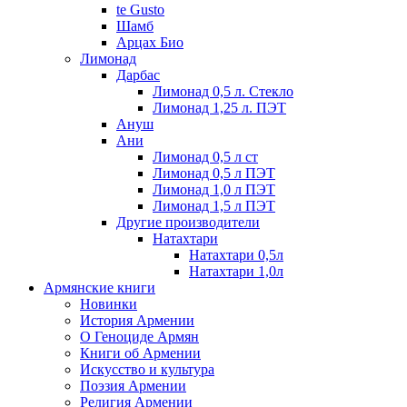
te Gusto
Шамб
Арцах Био
Лимонад
Дарбас
Лимонад 0,5 л. Стекло
Лимонад 1,25 л. ПЭТ
Ануш
Ани
Лимонад 0,5 л ст
Лимонад 0,5 л ПЭТ
Лимонад 1,0 л ПЭТ
Лимонад 1,5 л ПЭТ
Другие производители
Натахтари
Натахтари 0,5л
Натахтари 1,0л
Армянские книги
Новинки
История Армении
О Геноциде Армян
Книги об Армении
Иcкусство и культура
Поэзия Армении
Религия Армении