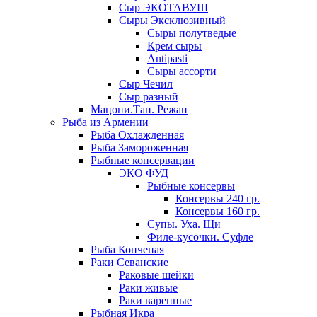
Сыр ЭКОТАВУШ
Сыры Эксклюзивный
Сыры полутведые
Крем сыры
Antipasti
Сыры ассорти
Сыр Чечил
Сыр разный
Мацони.Тан. Режан
Рыба из Армении
Рыба Охлажденная
Рыба Замороженная
Рыбные консервации
ЭКО ФУД
Рыбные консервы
Консервы 240 гр.
Консервы 160 гр.
Супы. Уха. Щи
Филе-кусочки. Суфле
Рыба Копченая
Раки Севанские
Раковые шейки
Раки живые
Раки варенные
Рыбная Икра