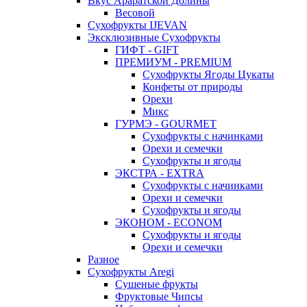
Вкус Араратской Долины
Весовой
Сухофрукты IJEVAN
Эксклюзивные Сухофрукты
ГИФТ - GIFT
ПРЕМИУМ - PREMIUM
Сухофрукты Ягоды Цукаты
Конфеты от природы
Орехи
Микс
ГУРМЭ - GOURMET
Сухофрукты с начинками
Орехи и семечки
Сухофрукты и ягоды
ЭКСТРА - EXTRA
Сухофрукты с начинками
Орехи и семечки
Сухофрукты и ягоды
ЭКОНОМ - ECONOM
Сухофрукты и ягоды
Орехи и семечки
Разное
Сухофрукты Aregi
Сушеные фрукты
Фруктовые Чипсы