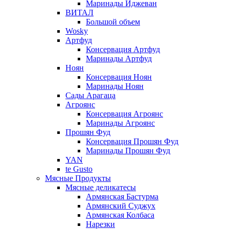
Маринады Иджеван
ВИТАЛ
Большой объем
Wosky
Артфуд
Консервация Артфуд
Маринады Артфуд
Ноян
Консервация Ноян
Маринады Ноян
Сады Арагаца
Агроянс
Консервация Агроянс
Маринады Агроянс
Прошян Фуд
Консервация Прошян Фуд
Маринады Прошян Фуд
YAN
te Gusto
Мясные Продукты
Мясные деликатесы
Армянская Бастурма
Армянский Суджух
Армянская Колбаса
Нарезки