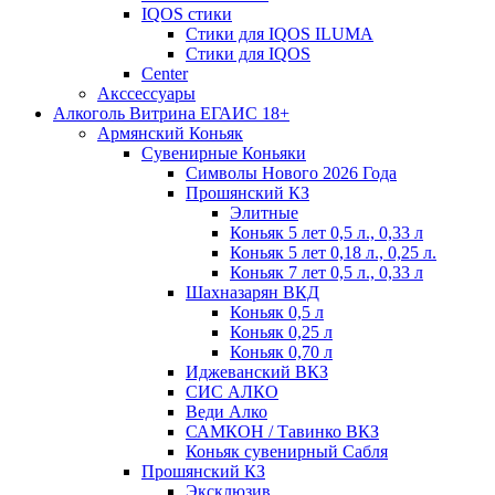
IQOS стики
Стики для IQOS ILUMA
Стики для IQOS
Сenter
Акссессуары
Алкоголь Витрина ЕГАИС 18+
Армянский Коньяк
Сувенирные Коньяки
Символы Нового 2026 Года
Прошянский КЗ
Элитные
Коньяк 5 лет 0,5 л., 0,33 л
Коньяк 5 лет 0,18 л., 0,25 л.
Коньяк 7 лет 0,5 л., 0,33 л
Шахназарян ВКД
Коньяк 0,5 л
Коньяк 0,25 л
Коньяк 0,70 л
Иджеванский ВКЗ
СИС АЛКО
Веди Алко
САМКОН / Тавинко ВКЗ
Коньяк сувенирный Сабля
Прошянский КЗ
Эксклюзив