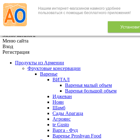
Нашим интернет-магазином намного удобнее
+7 (495) 646-888-1
пользоваться с помощью бесплатного приложения!
В корзине
0
товаров
Установи
x
Меню каталога
Меню сайта
Вход
Регистрация
Продукты из Армении
Фруктовые консервации
Варенье
ВИТАЛ
Варенья малый объем
Варенья большой объем
Иджеван
Ноян
Шамб
Сады Арагаца
Агроянс
te Gusto
Варга - Фуд
Варенье Proshyan Food