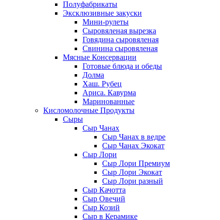
Полуфабрикаты
Эксклюзивные закуски
Мини-рулеты
Сыровяленая вырезка
Говядина сыровяленая
Свинина сыровяленая
Мясные Консервации
Готовые блюда и обеды
Долма
Хаш. Рубец
Ариса. Кавурма
Маринованные
Кисломолочные Продукты
Сыры
Сыр Чанах
Сыр Чанах в ведре
Сыр Чанах Экокат
Сыр Лори
Сыр Лори Премиум
Сыр Лори Экокат
Сыр Лори разный
Сыр Качотта
Сыр Овечий
Сыр Козий
Сыр в Керамике