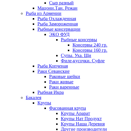
Сыр разный
Мацони.Тан. Режан
Рыба из Армении
Рыба Охлажденная
Рыба Замороженная
Рыбные консервации
ЭКО ФУД
Рыбные консервы
Консервы 240 гр.
Консервы 160 гр.
Супы. Уха. Щи
Филе-кусочки. Суфле
Рыба Копченая
Раки Севанские
Раковые шейки
Раки живые
Раки варенные
Рыбная Икра
Бакалея
Крупы
Фасованная крупа
Крупы Арарат
Крупы Нат Продукт
Крупы Наша Деревня
Другие производители