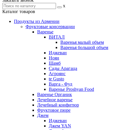
Заказать звонок
x
Каталог товаров
Продукты из Армении
Фруктовые консервации
Варенье
ВИТАЛ
Варенья малый объем
Варенья большой объем
Иджеван
Ноян
Шамб
Сады Арагаца
Агроянс
te Gusto
Варга - Фуд
Варенье Proshyan Food
Варенье Органик
Лечебное варенье
Лечебный конфитюр
Фруктовое пюре
Джем
Иджеван
Джем YAN