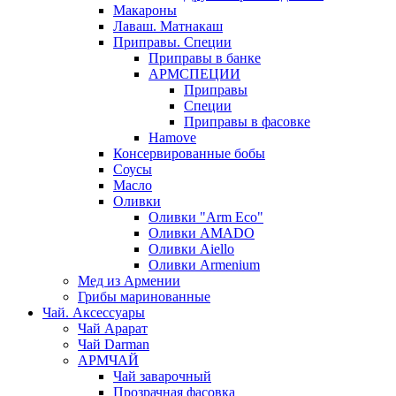
Макароны
Лаваш. Матнакаш
Приправы. Специи
Приправы в банке
АРМСПЕЦИИ
Приправы
Специи
Приправы в фасовке
Hamove
Консервированные бобы
Соусы
Масло
Оливки
Оливки "Arm Eco"
Оливки AMADO
Оливки Aiello
Оливки Armenium
Мед из Армении
Грибы маринованные
Чай. Аксессуары
Чай Арарат
Чай Darman
АРМЧАЙ
Чай заварочный
Прозрачная фасовка