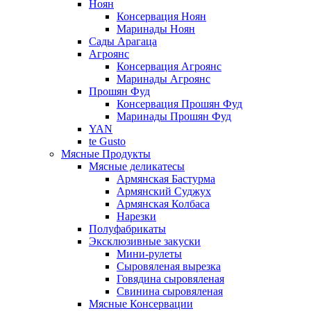
Ноян
Консервация Ноян
Маринады Ноян
Сады Арагаца
Агроянс
Консервация Агроянс
Маринады Агроянс
Прошян Фуд
Консервация Прошян Фуд
Маринады Прошян Фуд
YAN
te Gusto
Мясные Продукты
Мясные деликатесы
Армянская Бастурма
Армянский Суджух
Армянская Колбаса
Нарезки
Полуфабрикаты
Эксклюзивные закуски
Мини-рулеты
Сыровяленая вырезка
Говядина сыровяленая
Свинина сыровяленая
Мясные Консервации