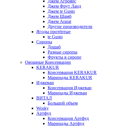
Джем Агроянс
Джем Фрут Ланд
Джем te Gusto
Джем Шамб
Джем Ararat
Другие производители
Ягоды протёртые
te Gusto
Сиропы
Дошаб
Разные сиропы
Фрукты в сиропе
Овощные Консервации
KERAKUR
Консервация KERAKUR
Маринады KERAKUR
Иджеван
Консервация Иджеван
Маринады Иджеван
ВИТАЛ
Большой объем
Wosky
Артфуд
Консервация Артфуд
Маринады Артфуд