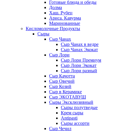
Готовые блюда и обеды
Долма
Хаш. Рубец
Ариса. Кавурма
Маринованные
Кисломолочные Продукты
Сыры
Сыр Чанах
Сыр Чанах в ведре
Сыр Чанах Экокат
Сыр Лори
Сыр Лори Премиум
Сыр Лори Экокат
Сыр Лори разный
Сыр Качотта
Сыр Овечий
Сыр Козий
Сыр в Керамике
Сыр ЭКОТАВУШ
Сыры Эксклюзивный
Сыры полутведые
Крем сыры
Antipasti
Сыры ассорти
Сыр Чечил