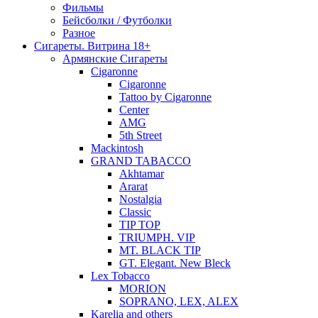
Фильмы
Бейсболки / Футболки
Разное
Сигареты. Витрина 18+
Армянские Сигареты
Cigaronne
Cigaronne
Tattoo by Cigaronne
Center
AMG
5th Street
Mackintosh
GRAND TABACCO
Akhtamar
Ararat
Nostalgia
Classic
TIP TOP
TRIUMPH. VIP
MT. BLACK TIP
GT. Elegant. New Bleck
Lex Tobacco
MORION
SOPRANO, LEX, ALEX
Karelia and others