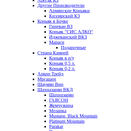
Арегак КЗ
Другие Производители
Армянские Коньяки
Кизлярский КЗ
Коньяк в Бочке
Гиневан ВЗ
Коньяк "СИС АЛКО"
Иджеванский ВКЗ
Мараси
Подарочные
Страна Камней
Коньяк в п/у
Коньяк 0,5 л.
Коньяк 0,2 л.
Аркон Трейд
Мргашен
Шаумян Вин
Шахназарян ВКД
Шахназарян
ГАЯСОН
Жемчужина
Мозаика
Mustang. Black Mountain
Platinum Mountain
Parakar