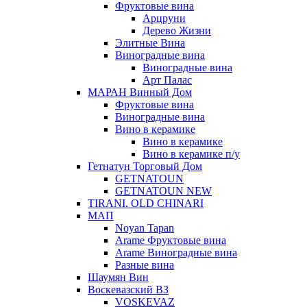
Фруктовые вина
Арцруни
Дерево Жизни
Элитные Вина
Виноградные вина
Виноградные вина
Арт Палас
МАРАН Винный Дом
Фруктовые вина
Виноградные вина
Вино в керамике
Вино в керамике
Вино в керамике п/у
Гетнатун Торговый Дом
GETNATOUN
GETNATOUN NEW
TIRANI. OLD CHINARI
МАП
Noyan Tapan
Arame Фруктовые вина
Arame Виноградные вина
Разные вина
Шаумян Вин
Воскевазский ВЗ
VOSKEVAZ