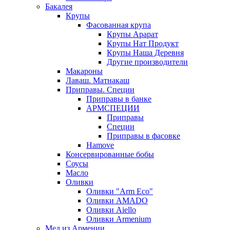
Бакалея
Крупы
Фасованная крупа
Крупы Арарат
Крупы Нат Продукт
Крупы Наша Деревня
Другие производители
Макароны
Лаваш. Матнакаш
Приправы. Специи
Приправы в банке
АРМСПЕЦИИ
Приправы
Специи
Приправы в фасовке
Hamove
Консервированные бобы
Соусы
Масло
Оливки
Оливки "Arm Eco"
Оливки AMADO
Оливки Aiello
Оливки Armenium
Мед из Армении