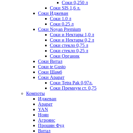
Соки 0,250 л
Соки SIS 1,6 л.
Соки Иджеван
Соки 1.0 л
Соки 0.25 л
Соки Noyan Premium
Соки и Нектары 1,0 л
Соки и Нектары 0,2 л
Соки стекло 0,75 л
Соки стекло 0,25 л
Соки Органик
Соки Витал
Соки te Gusto
Соки Шамб
Соки Арарат
Соки Tetra Pak 0,97л.
Соки Премиум ст. 0,75
Компоты
Иджеван
Арарат
YAN
Ноян
Агроянс
Прошян Фуд
Витал