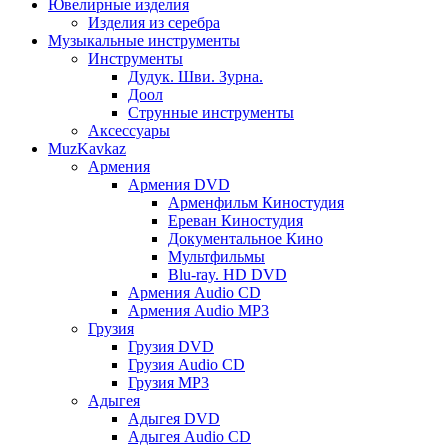
Ювелирные изделия
Изделия из серебра
Музыкальные инструменты
Инструменты
Дудук. Шви. Зурна.
Доол
Струнные инструменты
Аксессуары
MuzKavkaz
Армения
Армения DVD
Арменфильм Киностудия
Ереван Киностудия
Документальное Кино
Мультфильмы
Blu-ray. HD DVD
Армения Audio CD
Армения Audio MP3
Грузия
Грузия DVD
Грузия Audio CD
Грузия MP3
Адыгея
Адыгея DVD
Адыгея Audio CD