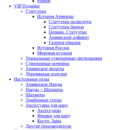
Разное
VIP Подарки
Статуэтки
История Армении
Статуэтки полистоун
Статуэтки бронза
Церкви. Статуэтки
Армянский алфавит
Галерея образов
История России
Мировая история
Уникальные сувенирные светильники
Сувенирные ночники
Армянские монеты
Деревянные изделия
Настольные игры
Армянские Нарды
Нарды + Шахматы
Шахматы
Ломберные столы
Аксессуары для нард
Аксессуары
Фишки для нард
Кости. Зары
Другие производители