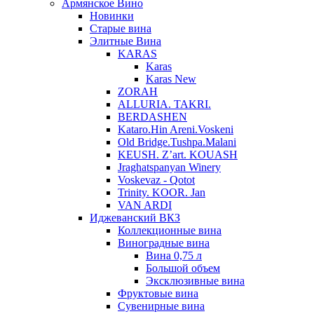
Армянское Вино
Новинки
Старые вина
Элитные Вина
KARAS
Karas
Karas New
ZORAH
ALLURIA. TAKRI.
BERDASHEN
Kataro.Hin Areni.Voskeni
Old Bridge.Tushpa.Malani
KEUSH. Z’art. KOUASH
Jraghatspanyan Winery
Voskevaz - Qotot
Trinity. KOOR. Jan
VAN ARDI
Иджеванский ВКЗ
Коллекционные вина
Виноградные вина
Вина 0,75 л
Большой объем
Эксклюзивные вина
Фруктовые вина
Cувенирные вина