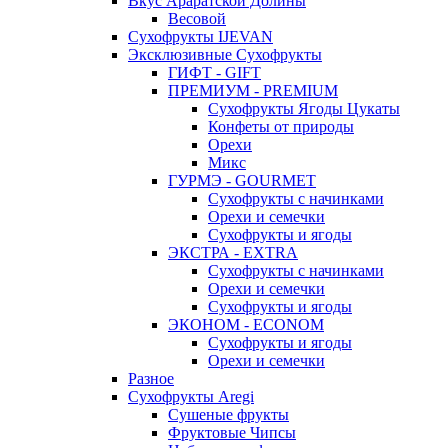
Вкус Араратской Долины
Весовой
Сухофрукты IJEVAN
Эксклюзивные Сухофрукты
ГИФТ - GIFT
ПРЕМИУМ - PREMIUM
Сухофрукты Ягоды Цукаты
Конфеты от природы
Орехи
Микс
ГУРМЭ - GOURMET
Сухофрукты с начинками
Орехи и семечки
Сухофрукты и ягоды
ЭКСТРА - EXTRA
Сухофрукты с начинками
Орехи и семечки
Сухофрукты и ягоды
ЭКОНОМ - ECONOM
Сухофрукты и ягоды
Орехи и семечки
Разное
Сухофрукты Aregi
Сушеные фрукты
Фруктовые Чипсы