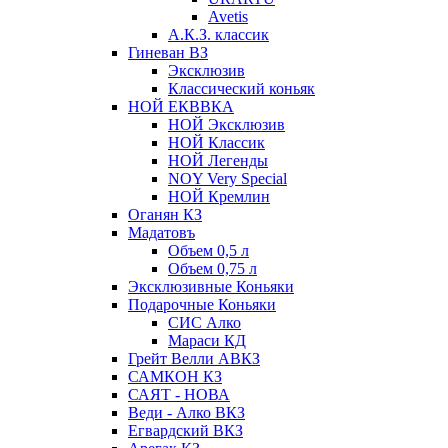
Avetis
А.К.З. классик
Гиневан ВЗ
Эксклюзив
Классический коньяк
НОЙ ЕКВВКА
НОЙ Эксклюзив
НОЙ Классик
НОЙ Легенды
NOY Very Speсial
НОЙ Кремлин
Оганян КЗ
Мадатовъ
Объем 0,5 л
Объем 0,75 л
Эксклюзивные Коньяки
Подарочные Коньяки
СИС Алко
Мараси КД
Грейт Велли АВКЗ
САМКОН КЗ
САЯТ - НОВА
Веди - Алко ВКЗ
Егвардский ВКЗ