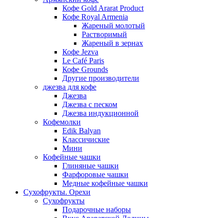
Кофе Gold Ararat Product
Кофе Royal Armenia
Жареный молотый
Растворимый
Жареный в зернах
Кофе Jezva
Le Café Paris
Кофе Grounds
Другие производители
джезва для кофе
Джезва
Джезва с песком
Джезва индукционной
Кофемолки
Edik Balyan
Классичиские
Мини
Кофейные чашки
Глиняные чашки
Фарфоровые чашки
Медные кофейные чашки
Сухофрукты. Орехи
Сухофрукты
Подарочные наборы