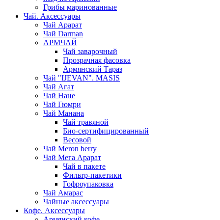
Грибы маринованные
Чай. Аксессуары
Чай Арарат
Чай Darman
АРМЧАЙ
Чай заварочный
Прозрачная фасовка
Армянский Тараз
Чай "IJEVAN". MASIS
Чай Агат
Чай Нане
Чай Гюмри
Чай Манана
Чай травяной
Био-сертифицированный
Весовой
Чай Meron berry
Чай Мега Арарат
Чай в пакете
Фильтр-пакетики
Гофроупаковка
Чай Амарас
Чайные аксессуары
Кофе. Аксессуары
Армянский кофе