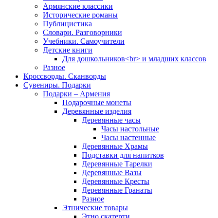
Армянские классики
Исторические романы
Публицистика
Словари. Разговорники
Учебники. Самоучители
Детские книги
Для дошкольников<br> и младших классов
Разное
Кроссворды. Сканворды
Сувениры. Подарки
Подарки – Армения
Подарочные монеты
Деревянные изделия
Деревянные часы
Часы настольные
Часы настенные
Деревянные Храмы
Подставки для напитков
Деревянные Тарелки
Деревянные Вазы
Деревянные Кресты
Деревянные Гранаты
Разное
Этнические товары
Этно скатерти