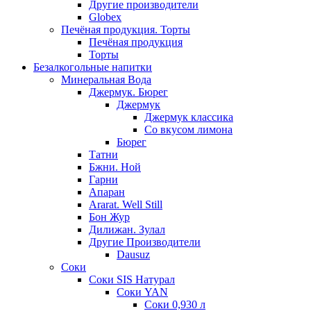
Другие производители
Globex
Печёная продукция. Торты
Печёная продукция
Торты
Безалкогольные напитки
Минеральная Вода
Джермук. Бюрег
Джермук
Джермук классика
Со вкусом лимона
Бюрег
Татни
Бжни. Ной
Гарни
Апаран
Ararat. Well Still
Бон Жур
Дилижан. Зулал
Другие Производители
Dausuz
Соки
Соки SIS Натурал
Соки YAN
Соки 0,930 л