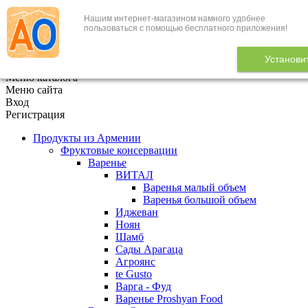
Нашим интернет-магазином намного удобнее
+7 (495) 646-888-1
пользоваться с помощью бесплатного приложения!
В корзине
0
товаров
Установи
x
Меню каталога
Меню сайта
Вход
Регистрация
Продукты из Армении
Фруктовые консервации
Варенье
ВИТАЛ
Варенья малый объем
Варенья большой объем
Иджеван
Ноян
Шамб
Сады Арагаца
Агроянс
te Gusto
Варга - Фуд
Варенье Proshyan Food