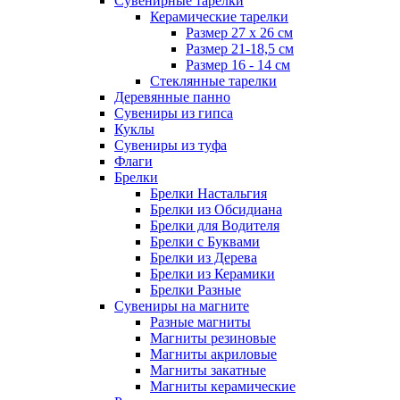
Сувенирные тарелки
Керамические тарелки
Размер 27 х 26 см
Размер 21-18,5 см
Размер 16 - 14 см
Стеклянные тарелки
Деревянные панно
Сувениры из гипса
Куклы
Сувениры из туфа
Флаги
Брелки
Брелки Настальгия
Брелки из Обсидиана
Брелки для Водителя
Брелки с Буквами
Брелки из Дерева
Брелки из Керамики
Брелки Разные
Сувениры на магните
Разные магниты
Магниты резиновые
Магниты акриловые
Магниты закатные
Магниты керамические