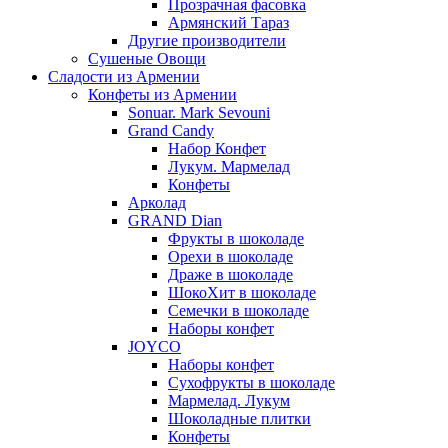
Прозрачная фасовка
Армянский Тараз
Другие производители
Сушеные Овощи
Сладости из Армении
Конфеты из Армении
Sonuar. Mark Sevouni
Grand Candy
Набор Конфет
Лукум. Мармелад
Конфеты
Арколад
GRAND Dian
Фрукты в шоколаде
Орехи в шоколаде
Драже в шоколаде
ШокоХит в шоколаде
Семечки в шоколаде
Наборы конфет
JOYCO
Наборы конфет
Сухофрукты в шоколаде
Мармелад. Лукум
Шоколадные плитки
Конфеты