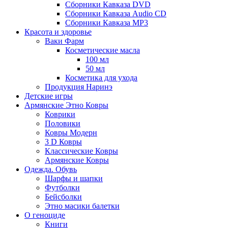
Сборники Кавказа DVD
Сборники Кавказа Audio CD
Сборники Кавказа MP3
Красота и здоровье
Ваки Фарм
Косметические масла
100 мл
50 мл
Косметика для ухода
Продукция Наринэ
Детские игры
Армянские Этно Ковры
Коврики
Половики
Ковры Модерн
3 D Ковры
Классические Ковры
Армянские Ковры
Одежда. Обувь
Шарфы и шапки
Футболки
Бейсболки
Этно масики балетки
О геноциде
Книги