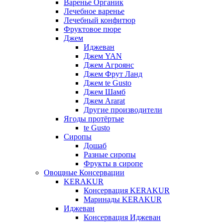
Варенье Органик
Лечебное варенье
Лечебный конфитюр
Фруктовое пюре
Джем
Иджеван
Джем YAN
Джем Агроянс
Джем Фрут Ланд
Джем te Gusto
Джем Шамб
Джем Ararat
Другие производители
Ягоды протёртые
te Gusto
Сиропы
Дошаб
Разные сиропы
Фрукты в сиропе
Овощные Консервации
KERAKUR
Консервация KERAKUR
Маринады KERAKUR
Иджеван
Консервация Иджеван