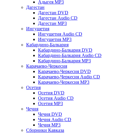
Адыгея MP3
Дагестан
Дагестан DVD
Дагестан Audio CD
Дагестан MP3
Ингушетия
Ингушетия Audio CD
Ингушетия MP3
Кабардино-Балкария
Кабардино-Балкария DVD
Кабардино-Балкария Audio CD
Кабардино-Балкария MP3
Карачаево-Черкесия
Карачаево-Черкесия DVD
Карачаево-Черкесия Audio CD
Карачаево-Черкесия MP3
Осетия
Осетия DVD
Осетия Audio CD
Осетия MP3
Чечня
Чечня DVD
Чечня Audio CD
Чечня MP3
Сборники Кавказа