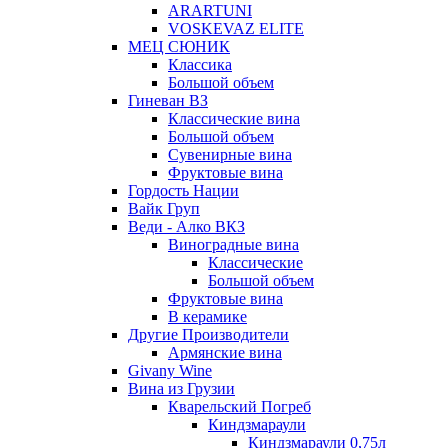
ARARTUNI
VOSKEVAZ ELITE
МЕЦ СЮНИК
Классика
Большой объем
Гиневан ВЗ
Классические вина
Большой объем
Сувенирные вина
Фруктовые вина
Гордость Нации
Вайк Груп
Веди - Алко ВКЗ
Виноградные вина
Классические
Большой объем
Фруктовые вина
В керамике
Другие Производители
Армянские вина
Givany Wine
Вина из Грузии
Кварельский Погреб
Киндзмараули
Киндзмараули 0,75л