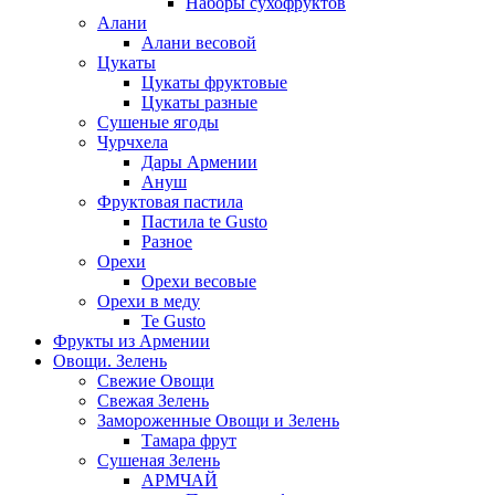
Наборы сухофруктов
Алани
Алани весовой
Цукаты
Цукаты фруктовые
Цукаты разные
Сушеные ягоды
Чурчхела
Дары Армении
Ануш
Фруктовая пастила
Пастила te Gusto
Разное
Орехи
Орехи весовые
Орехи в меду
Te Gusto
Фрукты из Армении
Овощи. Зелень
Свежие Овощи
Свежая Зелень
Замороженные Овощи и Зелень
Тамара фрут
Сушеная Зелень
АРМЧАЙ