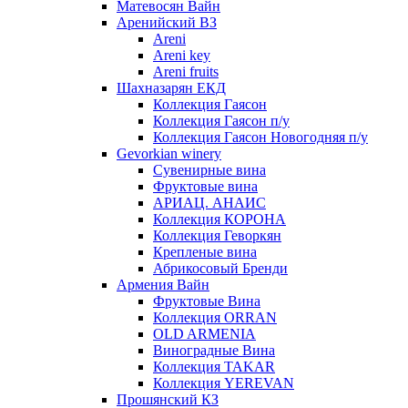
Матевосян Вайн
Аренийский ВЗ
Areni
Areni key
Areni fruits
Шахназарян ЕКД
Коллекция Гаясон
Коллекция Гаясон п/у
Коллекция Гаясон Новогодняя п/у
Gevorkian winery
Сувенирные вина
Фруктовые вина
АРИАЦ. АНАИС
Коллекция КОРОНА
Коллекция Геворкян
Крепленые вина
Абрикосовый Бренди
Армения Вайн
Фруктовые Вина
Коллекция ORRAN
OLD ARMENIA
Виноградные Вина
Коллекция TAKAR
Коллекция YEREVAN
Прошянский КЗ