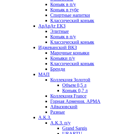
Коньяк в п/у
Коньяк в тубе
Спиртные напитки
Классический коньяк
АрАрАт ЕКЗ
Элитные
Коньяк в п/у
Классический коньяк
Иджеванский ВКЗ
Марочные коньяки
Коньяки п/у
Классический коньяк
Бренди
МАП
Коллекция Золотой
Объем 0,5 л
Коньяк 0,7 л
Коллекция France
Горная Армения. АРМА
Айвазовский
Разные
А.К.З.
А.К.З. п/у
Grand Sargis
URARTU