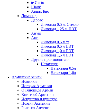
te Gusto
Шамб
Арцах Био
Лимонад
Дарбас
Лимонад 0,5 л. Стекло
Лимонад 1,25 л. ПЭТ
Ануш
Ани
Лимонад 0,5 л ст
Лимонад 0,5 л ПЭТ
Лимонад 1,0 л ПЭТ
Лимонад 1,5 л ПЭТ
Другие производители
Натахтари
Натахтари 0,5л
Натахтари 1,0л
Армянские книги
Новинки
История Армении
О Геноциде Армян
Книги об Армении
Иcкусство и культура
Поэзия Армении
Религия Армении