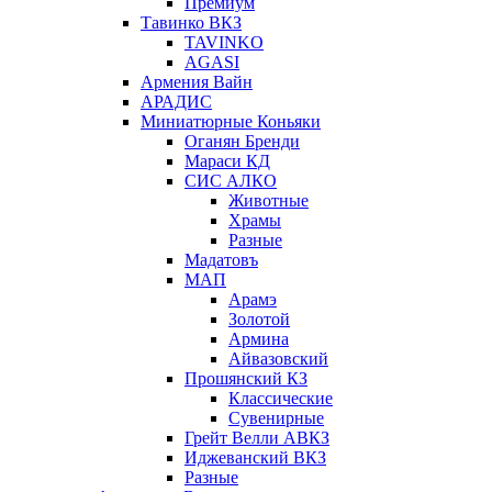
Премиум
Тавинко ВКЗ
TAVINKO
AGASI
Армения Вайн
АРАДИС
Миниатюрные Коньяки
Оганян Бренди
Мараси КД
СИС АЛКО
Животные
Храмы
Разные
Мадатовъ
МАП
Арамэ
Золотой
Армина
Айвазовский
Прошянский КЗ
Классические
Сувенирные
Грейт Велли АВКЗ
Иджеванский ВКЗ
Разные