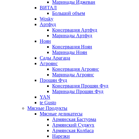
Маринады Иджеван
ВИТАЛ
Большой объем
Wosky
Артфуд
Консервация Артфуд
Маринады Артфуд
Ноян
Консервация Ноян
Маринады Ноян
Сады Арагаца
Агроянс
Консервация Агроянс
Маринады Агроянс
Прошян Фуд
Консервация Прошян Фуд
Маринады Прошян Фуд
YAN
te Gusto
Мясные Продукты
Мясные деликатесы
Армянская Бастурма
Армянский Суджух
Армянская Колбаса
Нарезки