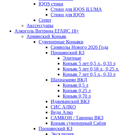
IQOS стики
Стики для IQOS ILUMA
Стики для IQOS
Сenter
Акссессуары
Алкоголь Витрина ЕГАИС 18+
Армянский Коньяк
Сувенирные Коньяки
Символы Нового 2026 Года
Прошянский КЗ
Элитные
Коньяк 5 лет 0,5 л., 0,33 л
Коньяк 5 лет 0,18 л., 0,25 л.
Коньяк 7 лет 0,5 л., 0,33 л
Шахназарян ВКД
Коньяк 0,5 л
Коньяк 0,25 л
Коньяк 0,70 л
Иджеванский ВКЗ
СИС АЛКО
Веди Алко
САМКОН / Тавинко ВКЗ
Коньяк сувенирный Сабля
Прошянский КЗ
Эксклюзив