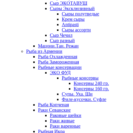
Сыр ЭКОТАВУШ
Сыры Эксклюзивный
Сыры полутведые
Крем сыры
Antipasti
Сыры ассорти
Сыр Чечил
Сыр разный
Мацони.Тан. Режан
Рыба из Армении
Рыба Охлажденная
Рыба Замороженная
Рыбные консервации
ЭКО ФУД
Рыбные консервы
Консервы 240 гр.
Консервы 160 гр.
Супы. Уха. Щи
Филе-кусочки. Суфле
Рыба Копченая
Раки Севанские
Раковые шейки
Раки живые
Раки варенные
Рыбная Икра