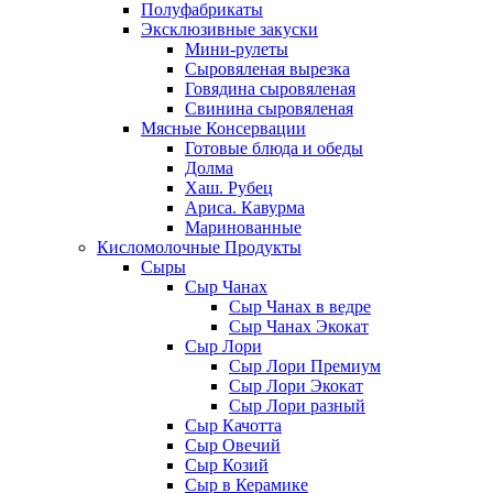
Полуфабрикаты
Эксклюзивные закуски
Мини-рулеты
Сыровяленая вырезка
Говядина сыровяленая
Свинина сыровяленая
Мясные Консервации
Готовые блюда и обеды
Долма
Хаш. Рубец
Ариса. Кавурма
Маринованные
Кисломолочные Продукты
Сыры
Сыр Чанах
Сыр Чанах в ведре
Сыр Чанах Экокат
Сыр Лори
Сыр Лори Премиум
Сыр Лори Экокат
Сыр Лори разный
Сыр Качотта
Сыр Овечий
Сыр Козий
Сыр в Керамике