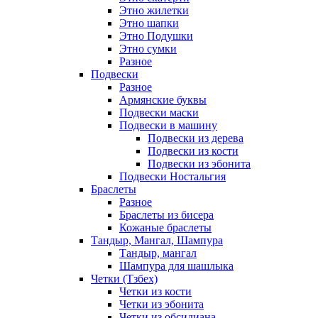
Этно жилетки
Этно шапки
Этно Подушки
Этно сумки
Разное
Подвески
Разное
Армянские буквы
Подвески маски
Подвески в машину
Подвески из дерева
Подвески из кости
Подвески из эбонита
Подвески Ностальгия
Браслеты
Разное
Браслеты из бисера
Кожаные браслеты
Тандыр, Мангал, Шампура
Тандыр, мангал
Шампура для шашлыка
Четки (Тзбех)
Четки из кости
Четки из эбонита
Четки из обсидиана