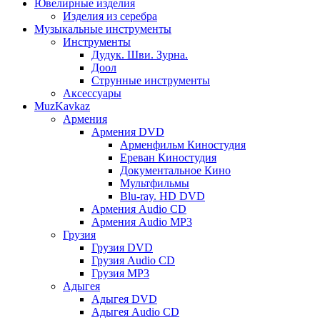
Ювелирные изделия
Изделия из серебра
Музыкальные инструменты
Инструменты
Дудук. Шви. Зурна.
Доол
Струнные инструменты
Аксессуары
MuzKavkaz
Армения
Армения DVD
Арменфильм Киностудия
Ереван Киностудия
Документальное Кино
Мультфильмы
Blu-ray. HD DVD
Армения Audio CD
Армения Audio MP3
Грузия
Грузия DVD
Грузия Audio CD
Грузия MP3
Адыгея
Адыгея DVD
Адыгея Audio CD