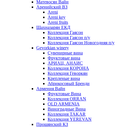
Матевосян Вайн
Аренийский ВЗ
Areni
Areni key
Areni fruits
Шахназарян ЕКД
Коллекция Гаясон
Коллекция Гаясон п/у
Коллекция Гаясон Новогодняя п/у
Gevorkian winery
Сувенирные вина
Фруктовые вина
АРИАЦ. АНАИС
Коллекция КОРОНА
Коллекция Геворкян
Крепленые вина
Абрикосовый Бренди
Армения Вайн
Фруктовые Вина
Коллекция ORRAN
OLD ARMENIA
Виноградные Вина
Коллекция TAKAR
Коллекция YEREVAN
Прошянский КЗ