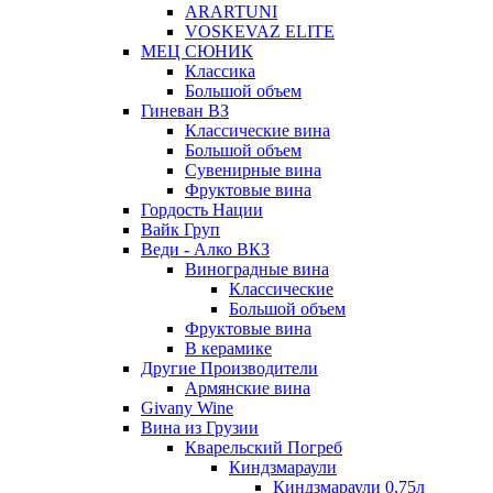
ARARTUNI
VOSKEVAZ ELITE
МЕЦ СЮНИК
Классика
Большой объем
Гиневан ВЗ
Классические вина
Большой объем
Сувенирные вина
Фруктовые вина
Гордость Нации
Вайк Груп
Веди - Алко ВКЗ
Виноградные вина
Классические
Большой объем
Фруктовые вина
В керамике
Другие Производители
Армянские вина
Givany Wine
Вина из Грузии
Кварельский Погреб
Киндзмараули
Киндзмараули 0,75л