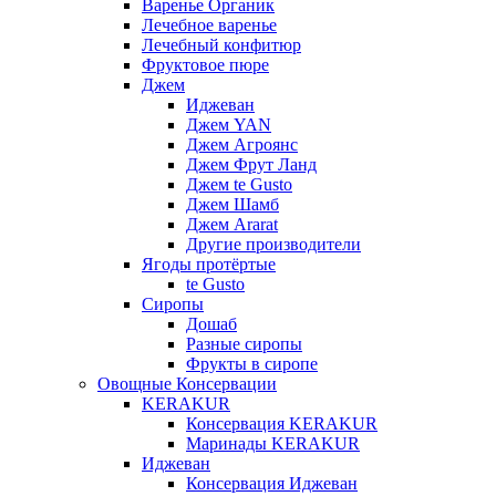
Варенье Органик
Лечебное варенье
Лечебный конфитюр
Фруктовое пюре
Джем
Иджеван
Джем YAN
Джем Агроянс
Джем Фрут Ланд
Джем te Gusto
Джем Шамб
Джем Ararat
Другие производители
Ягоды протёртые
te Gusto
Сиропы
Дошаб
Разные сиропы
Фрукты в сиропе
Овощные Консервации
KERAKUR
Консервация KERAKUR
Маринады KERAKUR
Иджеван
Консервация Иджеван