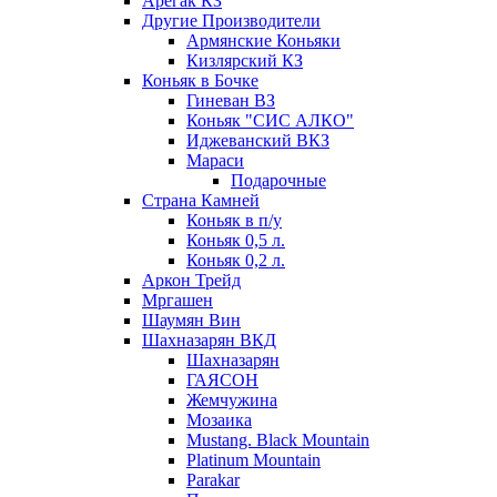
Арегак КЗ
Другие Производители
Армянские Коньяки
Кизлярский КЗ
Коньяк в Бочке
Гиневан ВЗ
Коньяк "СИС АЛКО"
Иджеванский ВКЗ
Мараси
Подарочные
Страна Камней
Коньяк в п/у
Коньяк 0,5 л.
Коньяк 0,2 л.
Аркон Трейд
Мргашен
Шаумян Вин
Шахназарян ВКД
Шахназарян
ГАЯСОН
Жемчужина
Мозаика
Mustang. Black Mountain
Platinum Mountain
Parakar