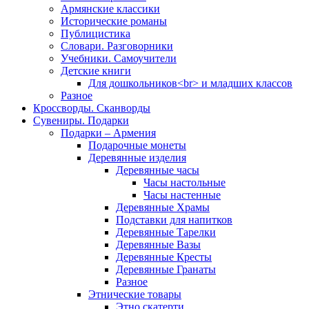
Армянские классики
Исторические романы
Публицистика
Словари. Разговорники
Учебники. Самоучители
Детские книги
Для дошкольников<br> и младших классов
Разное
Кроссворды. Сканворды
Сувениры. Подарки
Подарки – Армения
Подарочные монеты
Деревянные изделия
Деревянные часы
Часы настольные
Часы настенные
Деревянные Храмы
Подставки для напитков
Деревянные Тарелки
Деревянные Вазы
Деревянные Кресты
Деревянные Гранаты
Разное
Этнические товары
Этно скатерти