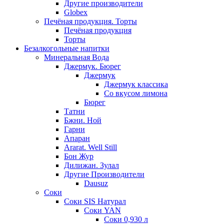
Другие производители
Globex
Печёная продукция. Торты
Печёная продукция
Торты
Безалкогольные напитки
Минеральная Вода
Джермук. Бюрег
Джермук
Джермук классика
Со вкусом лимона
Бюрег
Татни
Бжни. Ной
Гарни
Апаран
Ararat. Well Still
Бон Жур
Дилижан. Зулал
Другие Производители
Dausuz
Соки
Соки SIS Натурал
Соки YAN
Соки 0,930 л