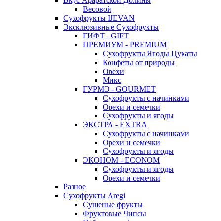
Вкус Араратской Долины
Весовой
Сухофрукты IJEVAN
Эксклюзивные Сухофрукты
ГИФТ - GIFT
ПРЕМИУМ - PREMIUM
Сухофрукты Ягоды Цукаты
Конфеты от природы
Орехи
Микс
ГУРМЭ - GOURMET
Сухофрукты с начинками
Орехи и семечки
Сухофрукты и ягоды
ЭКСТРА - EXTRA
Сухофрукты с начинками
Орехи и семечки
Сухофрукты и ягоды
ЭКОНОМ - ECONOM
Сухофрукты и ягоды
Орехи и семечки
Разное
Сухофрукты Aregi
Сушеные фрукты
Фруктовые Чипсы