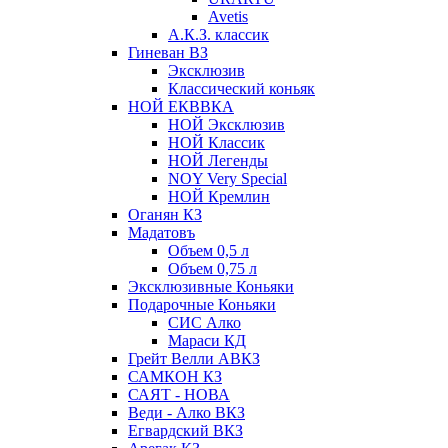
Avetis
А.К.З. классик
Гиневан ВЗ
Эксклюзив
Классический коньяк
НОЙ ЕКВВКА
НОЙ Эксклюзив
НОЙ Классик
НОЙ Легенды
NOY Very Speсial
НОЙ Кремлин
Оганян КЗ
Мадатовъ
Объем 0,5 л
Объем 0,75 л
Эксклюзивные Коньяки
Подарочные Коньяки
СИС Алко
Мараси КД
Грейт Велли АВКЗ
САМКОН КЗ
САЯТ - НОВА
Веди - Алко ВКЗ
Егвардский ВКЗ