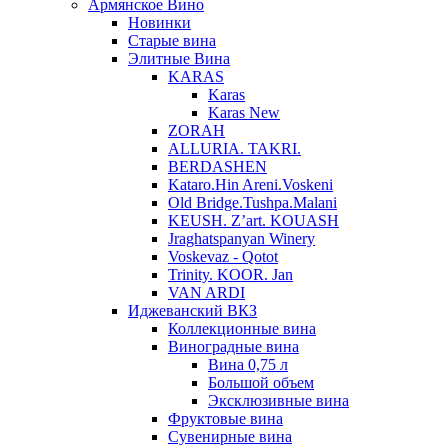
Армянское Вино
Новинки
Старые вина
Элитные Вина
KARAS
Karas
Karas New
ZORAH
ALLURIA. TAKRI.
BERDASHEN
Kataro.Hin Areni.Voskeni
Old Bridge.Tushpa.Malani
KEUSH. Z’art. KOUASH
Jraghatspanyan Winery
Voskevaz - Qotot
Trinity. KOOR. Jan
VAN ARDI
Иджеванский ВКЗ
Коллекционные вина
Виноградные вина
Вина 0,75 л
Большой объем
Эксклюзивные вина
Фруктовые вина
Cувенирные вина