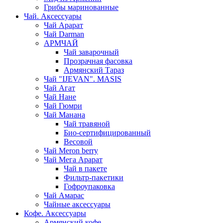
Грибы маринованные
Чай. Аксессуары
Чай Арарат
Чай Darman
АРМЧАЙ
Чай заварочный
Прозрачная фасовка
Армянский Тараз
Чай "IJEVAN". MASIS
Чай Агат
Чай Нане
Чай Гюмри
Чай Манана
Чай травяной
Био-сертифицированный
Весовой
Чай Meron berry
Чай Мега Арарат
Чай в пакете
Фильтр-пакетики
Гофроупаковка
Чай Амарас
Чайные аксессуары
Кофе. Аксессуары
Армянский кофе