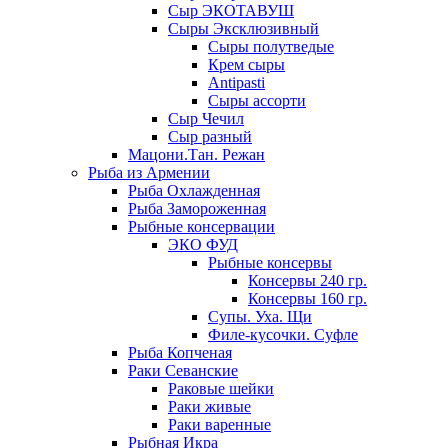
Сыр ЭКОТАВУШ
Сыры Эксклюзивный
Сыры полутведые
Крем сыры
Antipasti
Сыры ассорти
Сыр Чечил
Сыр разный
Мацони.Тан. Режан
Рыба из Армении
Рыба Охлажденная
Рыба Замороженная
Рыбные консервации
ЭКО ФУД
Рыбные консервы
Консервы 240 гр.
Консервы 160 гр.
Супы. Уха. Щи
Филе-кусочки. Суфле
Рыба Копченая
Раки Севанские
Раковые шейки
Раки живые
Раки варенные
Рыбная Икра