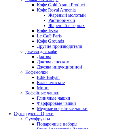
Кофе Gold Ararat Product
Кофе Royal Armenia
Жареный молотый
Растворимый
Жареный в зернах
Кофе Jezva
Le Café Paris
Кофе Grounds
Другие производители
джезва для кофе
Джезва
Джезва с песком
Джезва индукционной
Кофемолки
Edik Balyan
Классичиские
Мини
Кофейные чашки
Глиняные чашки
Фарфоровые чашки
Медные кофейные чашки
Сухофрукты. Орехи
Сухофрукты
Подарочные наборы