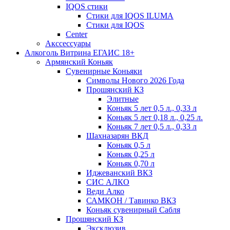
IQOS стики
Стики для IQOS ILUMA
Стики для IQOS
Сenter
Акссессуары
Алкоголь Витрина ЕГАИС 18+
Армянский Коньяк
Сувенирные Коньяки
Символы Нового 2026 Года
Прошянский КЗ
Элитные
Коньяк 5 лет 0,5 л., 0,33 л
Коньяк 5 лет 0,18 л., 0,25 л.
Коньяк 7 лет 0,5 л., 0,33 л
Шахназарян ВКД
Коньяк 0,5 л
Коньяк 0,25 л
Коньяк 0,70 л
Иджеванский ВКЗ
СИС АЛКО
Веди Алко
САМКОН / Тавинко ВКЗ
Коньяк сувенирный Сабля
Прошянский КЗ
Эксклюзив