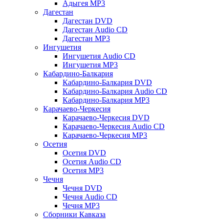
Адыгея MP3
Дагестан
Дагестан DVD
Дагестан Audio CD
Дагестан MP3
Ингушетия
Ингушетия Audio CD
Ингушетия MP3
Кабардино-Балкария
Кабардино-Балкария DVD
Кабардино-Балкария Audio CD
Кабардино-Балкария MP3
Карачаево-Черкесия
Карачаево-Черкесия DVD
Карачаево-Черкесия Audio CD
Карачаево-Черкесия MP3
Осетия
Осетия DVD
Осетия Audio CD
Осетия MP3
Чечня
Чечня DVD
Чечня Audio CD
Чечня MP3
Сборники Кавказа