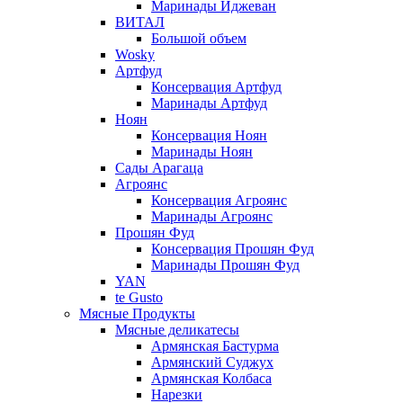
Маринады Иджеван
ВИТАЛ
Большой объем
Wosky
Артфуд
Консервация Артфуд
Маринады Артфуд
Ноян
Консервация Ноян
Маринады Ноян
Сады Арагаца
Агроянс
Консервация Агроянс
Маринады Агроянс
Прошян Фуд
Консервация Прошян Фуд
Маринады Прошян Фуд
YAN
te Gusto
Мясные Продукты
Мясные деликатесы
Армянская Бастурма
Армянский Суджух
Армянская Колбаса
Нарезки