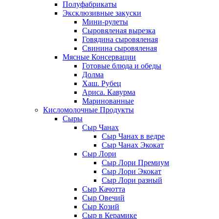
Полуфабрикаты
Эксклюзивные закуски
Мини-рулеты
Сыровяленая вырезка
Говядина сыровяленая
Свинина сыровяленая
Мясные Консервации
Готовые блюда и обеды
Долма
Хаш. Рубец
Ариса. Кавурма
Маринованные
Кисломолочные Продукты
Сыры
Сыр Чанах
Сыр Чанах в ведре
Сыр Чанах Экокат
Сыр Лори
Сыр Лори Премиум
Сыр Лори Экокат
Сыр Лори разный
Сыр Качотта
Сыр Овечий
Сыр Козий
Сыр в Керамике