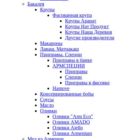
Бакалея
Крупы
Фасованная крупа
Крупы Арарат
Крупы Нат Продукт
Крупы Наша Деревня
Другие производители
Макароны
Лаваш. Матнакаш
Приправы. Специи
Приправы в банке
АРМСПЕЦИИ
Приправы
Специи
Приправы в фасовке
Hamove
Консервированные бобы
Соусы
Масло
Оливки
Оливки "Arm Eco"
Оливки AMADO
Оливки Aiello
Оливки Armenium
Мед из Армении