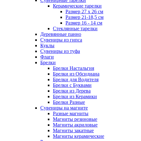
Сувенирные тарелки
Керамические тарелки
Размер 27 х 26 см
Размер 21-18,5 см
Размер 16 - 14 см
Стеклянные тарелки
Деревянные панно
Сувениры из гипса
Куклы
Сувениры из туфа
Флаги
Брелки
Брелки Настальгия
Брелки из Обсидиана
Брелки для Водителя
Брелки с Буквами
Брелки из Дерева
Брелки из Керамики
Брелки Разные
Сувениры на магните
Разные магниты
Магниты резиновые
Магниты акриловые
Магниты закатные
Магниты керамические