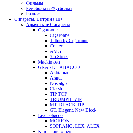
Фильмы
Бейсболки / Футболки
Разное
Сигареты. Витрина 18+
Армянские Сигареты
Cigaronne
Cigaronne
Tattoo by Cigaronne
Center
AMG
5th Street
Mackintosh
GRAND TABACCO
Akhtamar
Ararat
Nostalgia
Classic
TIP TOP
TRIUMPH. VIP
MT. BLACK TIP
GT. Elegant. New Bleck
Lex Tobacco
MORION
SOPRANO, LEX, ALEX
Karelia and others