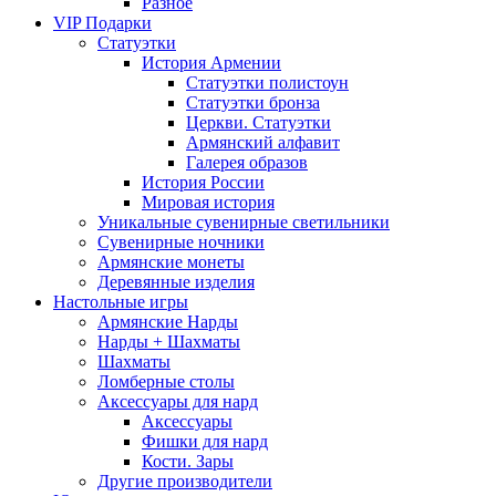
Разное
VIP Подарки
Статуэтки
История Армении
Статуэтки полистоун
Статуэтки бронза
Церкви. Статуэтки
Армянский алфавит
Галерея образов
История России
Мировая история
Уникальные сувенирные светильники
Сувенирные ночники
Армянские монеты
Деревянные изделия
Настольные игры
Армянские Нарды
Нарды + Шахматы
Шахматы
Ломберные столы
Аксессуары для нард
Аксессуары
Фишки для нард
Кости. Зары
Другие производители