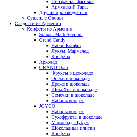
Прозрачная фасовка
Армянский Тараз
Другие производители
Сушеные Овощи
Сладости из Армении
Конфеты из Армении
Sonuar. Mark Sevouni
Grand Candy
Набор Конфет
Лукум. Мармелад
Конфеты
Арколад
GRAND Dian
Фрукты в шоколаде
Орехи в шоколаде
Драже в шоколаде
ШокоХит в шоколаде
Семечки в шоколаде
Наборы конфет
JOYCO
Наборы конфет
Сухофрукты в шоколаде
Мармелад. Лукум
Шоколадные плитки
Конфеты