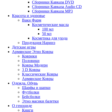
Сборники Кавказа DVD
Сборники Кавказа Audio CD
Сборники Кавказа MP3
Красота и здоровье
Ваки Фарм
Косметические масла
100 мл
50 мл
Косметика для ухода
Продукция Наринэ
Детские игры
Армянские Этно Ковры
Коврики
Половики
Ковры Модерн
3 D Ковры
Классические Ковры
Армянские Ковры
Одежда. Обувь
Шарфы и шапки
Футболки
Бейсболки
Этно масики балетки
О геноциде
Книги