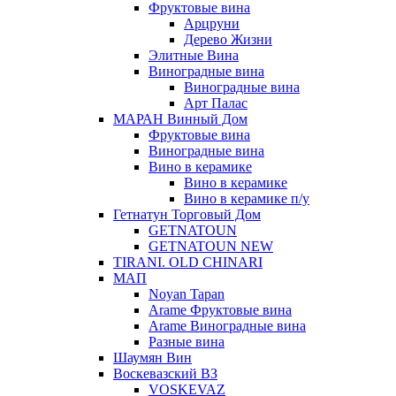
Фруктовые вина
Арцруни
Дерево Жизни
Элитные Вина
Виноградные вина
Виноградные вина
Арт Палас
МАРАН Винный Дом
Фруктовые вина
Виноградные вина
Вино в керамике
Вино в керамике
Вино в керамике п/у
Гетнатун Торговый Дом
GETNATOUN
GETNATOUN NEW
TIRANI. OLD CHINARI
МАП
Noyan Tapan
Arame Фруктовые вина
Arame Виноградные вина
Разные вина
Шаумян Вин
Воскевазский ВЗ
VOSKEVAZ