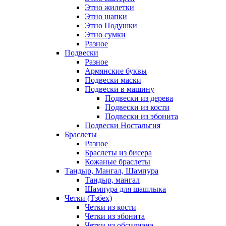
Этно жилетки
Этно шапки
Этно Подушки
Этно сумки
Разное
Подвески
Разное
Армянские буквы
Подвески маски
Подвески в машину
Подвески из дерева
Подвески из кости
Подвески из эбонита
Подвески Ностальгия
Браслеты
Разное
Браслеты из бисера
Кожаные браслеты
Тандыр, Мангал, Шампура
Тандыр, мангал
Шампура для шашлыка
Четки (Тзбех)
Четки из кости
Четки из эбонита
Четки из обсидиана