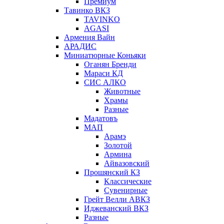
Премиум
Тавинко ВКЗ
TAVINKO
AGASI
Армения Вайн
АРАДИС
Миниатюрные Коньяки
Оганян Бренди
Мараси КД
СИС АЛКО
Животные
Храмы
Разные
Мадатовъ
МАП
Арамэ
Золотой
Армина
Айвазовский
Прошянский КЗ
Классические
Сувенирные
Грейт Велли АВКЗ
Иджеванский ВКЗ
Разные