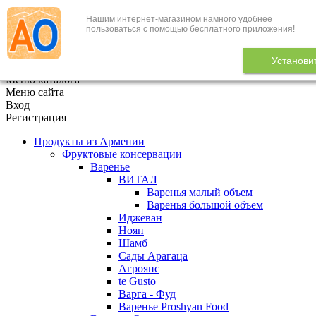
Нашим интернет-магазином намного удобнее
+7 (495) 646-888-1
пользоваться с помощью бесплатного приложения!
В корзине
0
товаров
Установи
x
Меню каталога
Меню сайта
Вход
Регистрация
Продукты из Армении
Фруктовые консервации
Варенье
ВИТАЛ
Варенья малый объем
Варенья большой объем
Иджеван
Ноян
Шамб
Сады Арагаца
Агроянс
te Gusto
Варга - Фуд
Варенье Proshyan Food