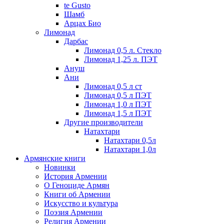
te Gusto
Шамб
Арцах Био
Лимонад
Дарбас
Лимонад 0,5 л. Стекло
Лимонад 1,25 л. ПЭТ
Ануш
Ани
Лимонад 0,5 л ст
Лимонад 0,5 л ПЭТ
Лимонад 1,0 л ПЭТ
Лимонад 1,5 л ПЭТ
Другие производители
Натахтари
Натахтари 0,5л
Натахтари 1,0л
Армянские книги
Новинки
История Армении
О Геноциде Армян
Книги об Армении
Иcкусство и культура
Поэзия Армении
Религия Армении