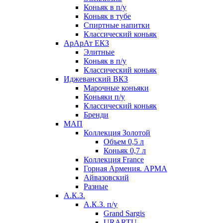
Коньяк в п/у
Коньяк в тубе
Спиртные напитки
Классический коньяк
АрАрАт ЕКЗ
Элитные
Коньяк в п/у
Классический коньяк
Иджеванский ВКЗ
Марочные коньяки
Коньяки п/у
Классический коньяк
Бренди
МАП
Коллекция Золотой
Объем 0,5 л
Коньяк 0,7 л
Коллекция France
Горная Армения. АРМА
Айвазовский
Разные
А.К.З.
А.К.З. п/у
Grand Sargis
URARTU