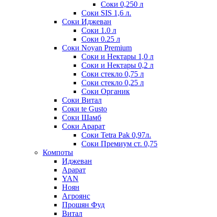
Соки 0,250 л
Соки SIS 1,6 л.
Соки Иджеван
Соки 1.0 л
Соки 0.25 л
Соки Noyan Premium
Соки и Нектары 1,0 л
Соки и Нектары 0,2 л
Соки стекло 0,75 л
Соки стекло 0,25 л
Соки Органик
Соки Витал
Соки te Gusto
Соки Шамб
Соки Арарат
Соки Tetra Pak 0,97л.
Соки Премиум ст. 0,75
Компоты
Иджеван
Арарат
YAN
Ноян
Агроянс
Прошян Фуд
Витал