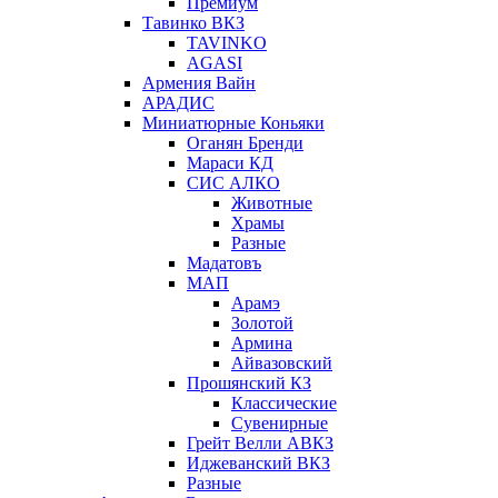
Премиум
Тавинко ВКЗ
TAVINKO
AGASI
Армения Вайн
АРАДИС
Миниатюрные Коньяки
Оганян Бренди
Мараси КД
СИС АЛКО
Животные
Храмы
Разные
Мадатовъ
МАП
Арамэ
Золотой
Армина
Айвазовский
Прошянский КЗ
Классические
Сувенирные
Грейт Велли АВКЗ
Иджеванский ВКЗ
Разные