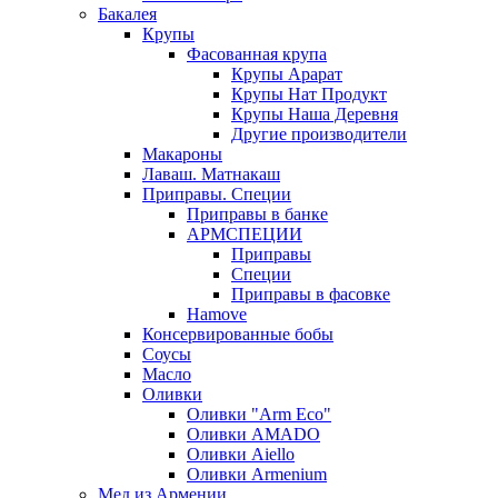
Бакалея
Крупы
Фасованная крупа
Крупы Арарат
Крупы Нат Продукт
Крупы Наша Деревня
Другие производители
Макароны
Лаваш. Матнакаш
Приправы. Специи
Приправы в банке
АРМСПЕЦИИ
Приправы
Специи
Приправы в фасовке
Hamove
Консервированные бобы
Соусы
Масло
Оливки
Оливки "Arm Eco"
Оливки AMADO
Оливки Aiello
Оливки Armenium
Мед из Армении