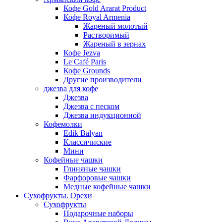
Кофе Gold Ararat Product
Кофе Royal Armenia
Жареный молотый
Растворимый
Жареный в зернах
Кофе Jezva
Le Café Paris
Кофе Grounds
Другие производители
джезва для кофе
Джезва
Джезва с песком
Джезва индукционной
Кофемолки
Edik Balyan
Классичиские
Мини
Кофейные чашки
Глиняные чашки
Фарфоровые чашки
Медные кофейные чашки
Сухофрукты. Орехи
Сухофрукты
Подарочные наборы