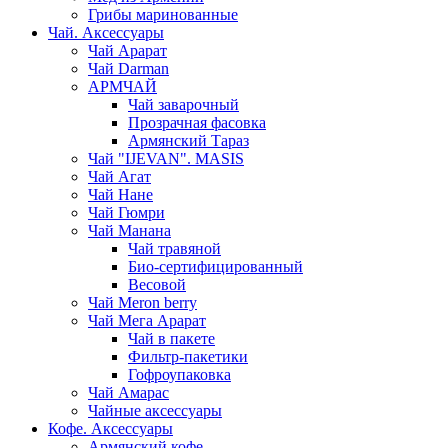
Грибы маринованные
Чай. Аксессуары
Чай Арарат
Чай Darman
АРМЧАЙ
Чай заварочный
Прозрачная фасовка
Армянский Тараз
Чай "IJEVAN". MASIS
Чай Агат
Чай Нане
Чай Гюмри
Чай Манана
Чай травяной
Био-сертифицированный
Весовой
Чай Meron berry
Чай Мега Арарат
Чай в пакете
Фильтр-пакетики
Гофроупаковка
Чай Амарас
Чайные аксессуары
Кофе. Аксессуары
Армянский кофе