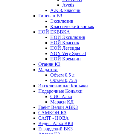
Avetis
А.К.З. классик
Гиневан ВЗ
Эксклюзив
Классический коньяк
НОЙ ЕКВВКА
НОЙ Эксклюзив
НОЙ Классик
НОЙ Легенды
NOY Very Speсial
НОЙ Кремлин
Оганян КЗ
Мадатовъ
Объем 0,5 л
Объем 0,75 л
Эксклюзивные Коньяки
Подарочные Коньяки
СИС Алко
Мараси КД
Грейт Велли АВКЗ
САМКОН КЗ
САЯТ - НОВА
Веди - Алко ВКЗ
Егвардский ВКЗ