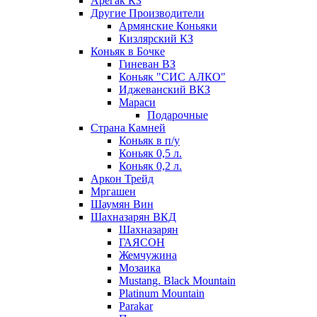
Арегак КЗ
Другие Производители
Армянские Коньяки
Кизлярский КЗ
Коньяк в Бочке
Гиневан ВЗ
Коньяк "СИС АЛКО"
Иджеванский ВКЗ
Мараси
Подарочные
Страна Камней
Коньяк в п/у
Коньяк 0,5 л.
Коньяк 0,2 л.
Аркон Трейд
Мргашен
Шаумян Вин
Шахназарян ВКД
Шахназарян
ГАЯСОН
Жемчужина
Мозаика
Mustang. Black Mountain
Platinum Mountain
Parakar