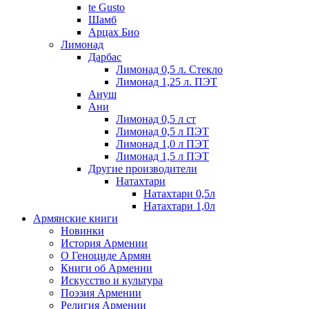
te Gusto
Шамб
Арцах Био
Лимонад
Дарбас
Лимонад 0,5 л. Стекло
Лимонад 1,25 л. ПЭТ
Ануш
Ани
Лимонад 0,5 л ст
Лимонад 0,5 л ПЭТ
Лимонад 1,0 л ПЭТ
Лимонад 1,5 л ПЭТ
Другие производители
Натахтари
Натахтари 0,5л
Натахтари 1,0л
Армянские книги
Новинки
История Армении
О Геноциде Армян
Книги об Армении
Иcкусство и культура
Поэзия Армении
Религия Армении