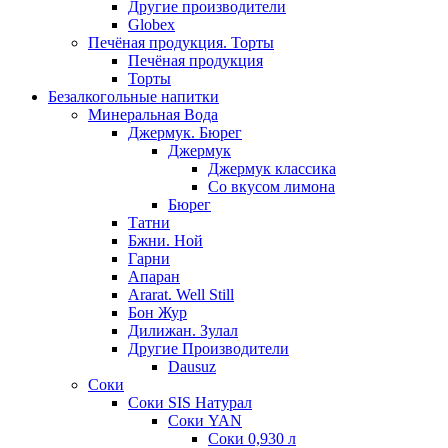
Другие производители
Globex
Печёная продукция. Торты
Печёная продукция
Торты
Безалкогольные напитки
Минеральная Вода
Джермук. Бюрег
Джермук
Джермук классика
Со вкусом лимона
Бюрег
Татни
Бжни. Ной
Гарни
Апаран
Ararat. Well Still
Бон Жур
Дилижан. Зулал
Другие Производители
Dausuz
Соки
Соки SIS Натурал
Соки YAN
Соки 0,930 л