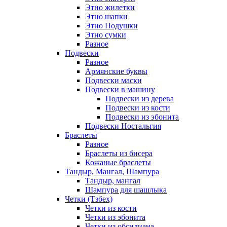
Этно жилетки
Этно шапки
Этно Подушки
Этно сумки
Разное
Подвески
Разное
Армянские буквы
Подвески маски
Подвески в машину
Подвески из дерева
Подвески из кости
Подвески из эбонита
Подвески Ностальгия
Браслеты
Разное
Браслеты из бисера
Кожаные браслеты
Тандыр, Мангал, Шампура
Тандыр, мангал
Шампура для шашлыка
Четки (Тзбех)
Четки из кости
Четки из эбонита
Четки из обсидиана