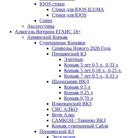
IQOS стики
Стики для IQOS ILUMA
Стики для IQOS
Сenter
Акссессуары
Алкоголь Витрина ЕГАИС 18+
Армянский Коньяк
Сувенирные Коньяки
Символы Нового 2026 Года
Прошянский КЗ
Элитные
Коньяк 5 лет 0,5 л., 0,33 л
Коньяк 5 лет 0,18 л., 0,25 л.
Коньяк 7 лет 0,5 л., 0,33 л
Шахназарян ВКД
Коньяк 0,5 л
Коньяк 0,25 л
Коньяк 0,70 л
Иджеванский ВКЗ
СИС АЛКО
Веди Алко
САМКОН / Тавинко ВКЗ
Коньяк сувенирный Сабля
Прошянский КЗ
Эксклюзив