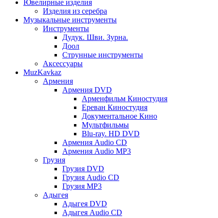
Ювелирные изделия
Изделия из серебра
Музыкальные инструменты
Инструменты
Дудук. Шви. Зурна.
Доол
Струнные инструменты
Аксессуары
MuzKavkaz
Армения
Армения DVD
Арменфильм Киностудия
Ереван Киностудия
Документальное Кино
Мультфильмы
Blu-ray. HD DVD
Армения Audio CD
Армения Audio MP3
Грузия
Грузия DVD
Грузия Audio CD
Грузия MP3
Адыгея
Адыгея DVD
Адыгея Audio CD