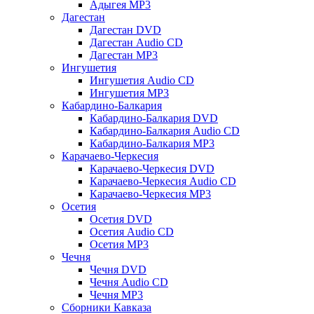
Адыгея MP3
Дагестан
Дагестан DVD
Дагестан Audio CD
Дагестан MP3
Ингушетия
Ингушетия Audio CD
Ингушетия MP3
Кабардино-Балкария
Кабардино-Балкария DVD
Кабардино-Балкария Audio CD
Кабардино-Балкария MP3
Карачаево-Черкесия
Карачаево-Черкесия DVD
Карачаево-Черкесия Audio CD
Карачаево-Черкесия MP3
Осетия
Осетия DVD
Осетия Audio CD
Осетия MP3
Чечня
Чечня DVD
Чечня Audio CD
Чечня MP3
Сборники Кавказа