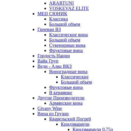
ARARTUNI
VOSKEVAZ ELITE
МЕЦ СЮНИК
Классика
Большой объем
Гиневан ВЗ
Классические вина
Большой объем
Сувенирные вина
Фруктовые вина
Гордость Нации
Вайк Груп
Веди - Алко ВКЗ
Виноградные вина
Классические
Большой объем
Фруктовые вина
В керамике
Другие Производители
Армянские вина
Givany Wine
Вина из Грузии
Кварельский Погреб
Киндзмараули
Киндзмараули 0,75л