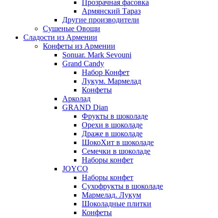
Прозрачная фасовка
Армянский Тараз
Другие производители
Сушеные Овощи
Сладости из Армении
Конфеты из Армении
Sonuar. Mark Sevouni
Grand Candy
Набор Конфет
Лукум. Мармелад
Конфеты
Арколад
GRAND Dian
Фрукты в шоколаде
Орехи в шоколаде
Драже в шоколаде
ШокоХит в шоколаде
Семечки в шоколаде
Наборы конфет
JOYCO
Наборы конфет
Сухофрукты в шоколаде
Мармелад. Лукум
Шоколадные плитки
Конфеты