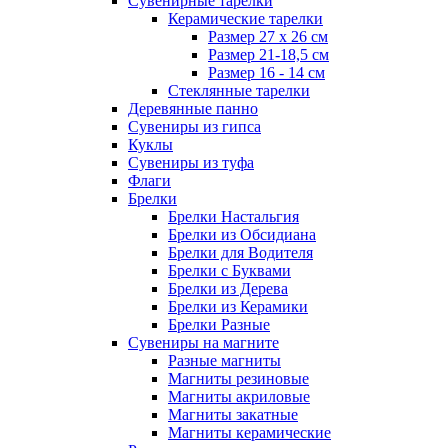
Сувенирные тарелки
Керамические тарелки
Размер 27 х 26 см
Размер 21-18,5 см
Размер 16 - 14 см
Стеклянные тарелки
Деревянные панно
Сувениры из гипса
Куклы
Сувениры из туфа
Флаги
Брелки
Брелки Настальгия
Брелки из Обсидиана
Брелки для Водителя
Брелки с Буквами
Брелки из Дерева
Брелки из Керамики
Брелки Разные
Сувениры на магните
Разные магниты
Магниты резиновые
Магниты акриловые
Магниты закатные
Магниты керамические