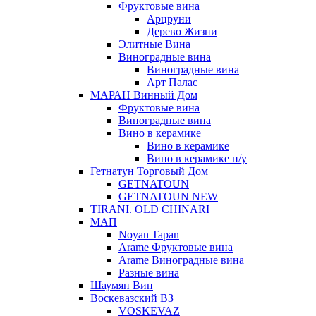
Фруктовые вина
Арцруни
Дерево Жизни
Элитные Вина
Виноградные вина
Виноградные вина
Арт Палас
МАРАН Винный Дом
Фруктовые вина
Виноградные вина
Вино в керамике
Вино в керамике
Вино в керамике п/у
Гетнатун Торговый Дом
GETNATOUN
GETNATOUN NEW
TIRANI. OLD CHINARI
МАП
Noyan Tapan
Arame Фруктовые вина
Arame Виноградные вина
Разные вина
Шаумян Вин
Воскевазский ВЗ
VOSKEVAZ