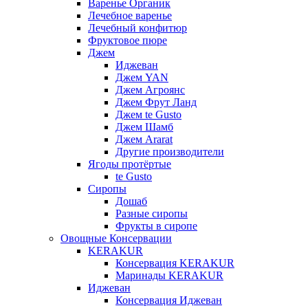
Варенье Органик
Лечебное варенье
Лечебный конфитюр
Фруктовое пюре
Джем
Иджеван
Джем YAN
Джем Агроянс
Джем Фрут Ланд
Джем te Gusto
Джем Шамб
Джем Ararat
Другие производители
Ягоды протёртые
te Gusto
Сиропы
Дошаб
Разные сиропы
Фрукты в сиропе
Овощные Консервации
KERAKUR
Консервация KERAKUR
Маринады KERAKUR
Иджеван
Консервация Иджеван