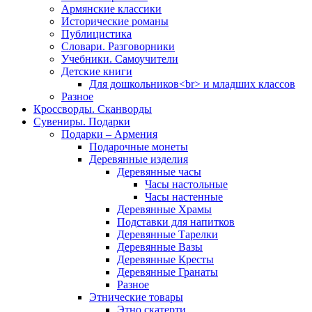
Армянские классики
Исторические романы
Публицистика
Словари. Разговорники
Учебники. Самоучители
Детские книги
Для дошкольников<br> и младших классов
Разное
Кроссворды. Сканворды
Сувениры. Подарки
Подарки – Армения
Подарочные монеты
Деревянные изделия
Деревянные часы
Часы настольные
Часы настенные
Деревянные Храмы
Подставки для напитков
Деревянные Тарелки
Деревянные Вазы
Деревянные Кресты
Деревянные Гранаты
Разное
Этнические товары
Этно скатерти