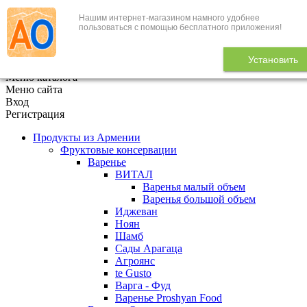
Нашим интернет-магазином намного удобнее
+7 (495) 646-888-1
пользоваться с помощью бесплатного приложения!
В корзине
0
товаров
Установить
x
Меню каталога
Меню сайта
Вход
Регистрация
Продукты из Армении
Фруктовые консервации
Варенье
ВИТАЛ
Варенья малый объем
Варенья большой объем
Иджеван
Ноян
Шамб
Сады Арагаца
Агроянс
te Gusto
Варга - Фуд
Варенье Proshyan Food