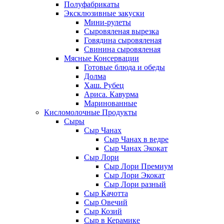
Полуфабрикаты
Эксклюзивные закуски
Мини-рулеты
Сыровяленая вырезка
Говядина сыровяленая
Свинина сыровяленая
Мясные Консервации
Готовые блюда и обеды
Долма
Хаш. Рубец
Ариса. Кавурма
Маринованные
Кисломолочные Продукты
Сыры
Сыр Чанах
Сыр Чанах в ведре
Сыр Чанах Экокат
Сыр Лори
Сыр Лори Премиум
Сыр Лори Экокат
Сыр Лори разный
Сыр Качотта
Сыр Овечий
Сыр Козий
Сыр в Керамике