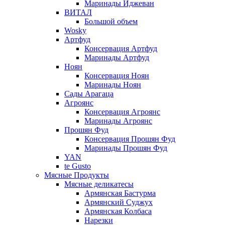
Маринады Иджеван
ВИТАЛ
Большой объем
Wosky
Артфуд
Консервация Артфуд
Маринады Артфуд
Ноян
Консервация Ноян
Маринады Ноян
Сады Арагаца
Агроянс
Консервация Агроянс
Маринады Агроянс
Прошян Фуд
Консервация Прошян Фуд
Маринады Прошян Фуд
YAN
te Gusto
Мясные Продукты
Мясные деликатесы
Армянская Бастурма
Армянский Суджух
Армянская Колбаса
Нарезки