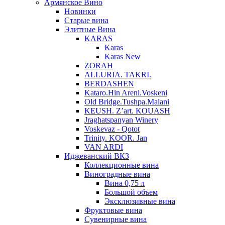
Армянское Вино
Новинки
Старые вина
Элитные Вина
KARAS
Karas
Karas New
ZORAH
ALLURIA. TAKRI.
BERDASHEN
Kataro.Hin Areni.Voskeni
Old Bridge.Tushpa.Malani
KEUSH. Z’art. KOUASH
Jraghatspanyan Winery
Voskevaz - Qotot
Trinity. KOOR. Jan
VAN ARDI
Иджеванский ВКЗ
Коллекционные вина
Виноградные вина
Вина 0,75 л
Большой объем
Эксклюзивные вина
Фруктовые вина
Cувенирные вина