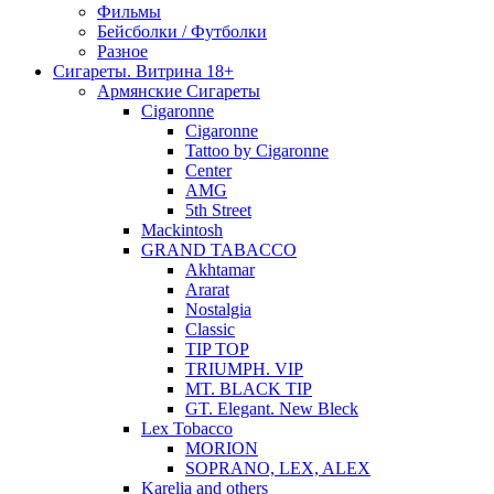
Фильмы
Бейсболки / Футболки
Разное
Сигареты. Витрина 18+
Армянские Сигареты
Cigaronne
Cigaronne
Tattoo by Cigaronne
Center
AMG
5th Street
Mackintosh
GRAND TABACCO
Akhtamar
Ararat
Nostalgia
Classic
TIP TOP
TRIUMPH. VIP
MT. BLACK TIP
GT. Elegant. New Bleck
Lex Tobacco
MORION
SOPRANO, LEX, ALEX
Karelia and others