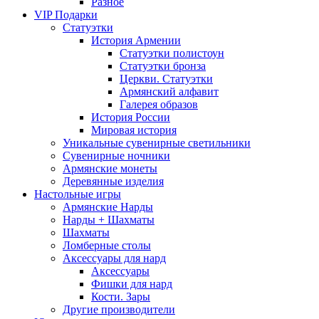
Разное
VIP Подарки
Статуэтки
История Армении
Статуэтки полистоун
Статуэтки бронза
Церкви. Статуэтки
Армянский алфавит
Галерея образов
История России
Мировая история
Уникальные сувенирные светильники
Сувенирные ночники
Армянские монеты
Деревянные изделия
Настольные игры
Армянские Нарды
Нарды + Шахматы
Шахматы
Ломберные столы
Аксессуары для нард
Аксессуары
Фишки для нард
Кости. Зары
Другие производители