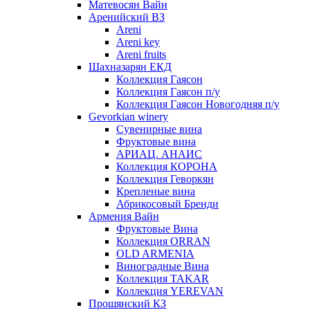
Матевосян Вайн
Аренийский ВЗ
Areni
Areni key
Areni fruits
Шахназарян ЕКД
Коллекция Гаясон
Коллекция Гаясон п/у
Коллекция Гаясон Новогодняя п/у
Gevorkian winery
Сувенирные вина
Фруктовые вина
АРИАЦ. АНАИС
Коллекция КОРОНА
Коллекция Геворкян
Крепленые вина
Абрикосовый Бренди
Армения Вайн
Фруктовые Вина
Коллекция ORRAN
OLD ARMENIA
Виноградные Вина
Коллекция TAKAR
Коллекция YEREVAN
Прошянский КЗ