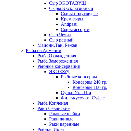
Сыр ЭКОТАВУШ
Сыры Эксклюзивный
Сыры полутведые
Крем сыры
Antipasti
Сыры ассорти
Сыр Чечил
Сыр разный
Мацони.Тан. Режан
Рыба из Армении
Рыба Охлажденная
Рыба Замороженная
Рыбные консервации
ЭКО ФУД
Рыбные консервы
Консервы 240 гр.
Консервы 160 гр.
Супы. Уха. Щи
Филе-кусочки. Суфле
Рыба Копченая
Раки Севанские
Раковые шейки
Раки живые
Раки варенные
Рыбная Икра