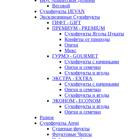
Вкус Араратской Долины
Весовой
Сухофрукты IJEVAN
Эксклюзивные Сухофрукты
ГИФТ - GIFT
ПРЕМИУМ - PREMIUM
Сухофрукты Ягоды Цукаты
Конфеты от природы
Орехи
Микс
ГУРМЭ - GOURMET
Сухофрукты с начинками
Орехи и семечки
Сухофрукты и ягоды
ЭКСТРА - EXTRA
Сухофрукты с начинками
Орехи и семечки
Сухофрукты и ягоды
ЭКОНОМ - ECONOM
Сухофрукты и ягоды
Орехи и семечки
Разное
Сухофрукты Aregi
Сушеные фрукты
Фруктовые Чипсы