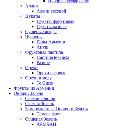
Наборы сухофруктов
Алани
Алани весовой
Цукаты
Цукаты фруктовые
Цукаты разные
Сушеные ягоды
Чурчхела
Дары Армении
Ануш
Фруктовая пастила
Пастила te Gusto
Разное
Орехи
Орехи весовые
Орехи в меду
Te Gusto
Фрукты из Армении
Овощи. Зелень
Свежие Овощи
Свежая Зелень
Замороженные Овощи и Зелень
Тамара фрут
Сушеная Зелень
АРМЧАЙ