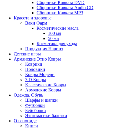
Сборники Кавказа DVD
Сборники Кавказа Audio CD
Сборники Кавказа MP3
Красота и здоровье
Ваки Фарм
Косметические масла
100 мл
50 мл
Косметика для ухода
Продукция Наринэ
Детские игры
Армянские Этно Ковры
Коврики
Половики
Ковры Модерн
3 D Ковры
Классические Ковры
Армянские Ковры
Одежда. Обувь
Шарфы и шапки
Футболки
Бейсболки
Этно масики балетки
О геноциде
Книги