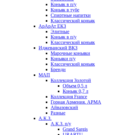
Коньяк в п/у
Коньяк в тубе
Спиртные напитки
Классический коньяк
АрАрАт ЕКЗ
Элитные
Коньяк в п/у
Классический коньяк
Иджеванский ВКЗ
Марочные коньяки
Коньяки п/у
Классический коньяк
Бренди
МАП
Коллекция Золотой
Объем 0,5 л
Коньяк 0,7 л
Коллекция France
Горная Армения. АРМА
Айвазовский
Разные
А.К.З.
А.К.З. п/у
Grand Sargis
URARTU