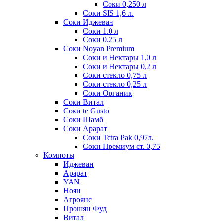
Соки 0,250 л
Соки SIS 1,6 л.
Соки Иджеван
Соки 1.0 л
Соки 0.25 л
Соки Noyan Premium
Соки и Нектары 1,0 л
Соки и Нектары 0,2 л
Соки стекло 0,75 л
Соки стекло 0,25 л
Соки Органик
Соки Витал
Соки te Gusto
Соки Шамб
Соки Арарат
Соки Tetra Pak 0,97л.
Соки Премиум ст. 0,75
Компоты
Иджеван
Арарат
YAN
Ноян
Агроянс
Прошян Фуд
Витал