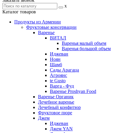
Заказать звонок
x
Каталог товаров
Продукты из Армении
Фруктовые консервации
Варенье
ВИТАЛ
Варенья малый объем
Варенья большой объем
Иджеван
Ноян
Шамб
Сады Арагаца
Агроянс
te Gusto
Варга - Фуд
Варенье Proshyan Food
Варенье Органик
Лечебное варенье
Лечебный конфитюр
Фруктовое пюре
Джем
Иджеван
Джем YAN