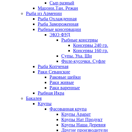
Сыр разный
Мацони.Тан. Режан
Рыба из Армении
Рыба Охлажденная
Рыба Замороженная
Рыбные консервации
ЭКО ФУД
Рыбные консервы
Консервы 240 гр.
Консервы 160 гр.
Супы. Уха. Щи
Филе-кусочки. Суфле
Рыба Копченая
Раки Севанские
Раковые шейки
Раки живые
Раки варенные
Рыбная Икра
Бакалея
Крупы
Фасованная крупа
Крупы Арарат
Крупы Нат Продукт
Крупы Наша Деревня
Другие производители