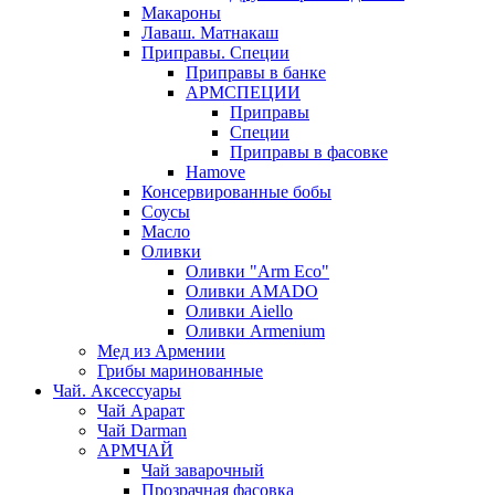
Макароны
Лаваш. Матнакаш
Приправы. Специи
Приправы в банке
АРМСПЕЦИИ
Приправы
Специи
Приправы в фасовке
Hamove
Консервированные бобы
Соусы
Масло
Оливки
Оливки "Arm Eco"
Оливки AMADO
Оливки Aiello
Оливки Armenium
Мед из Армении
Грибы маринованные
Чай. Аксессуары
Чай Арарат
Чай Darman
АРМЧАЙ
Чай заварочный
Прозрачная фасовка