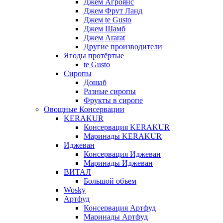
Джем Агроянс
Джем Фрут Ланд
Джем te Gusto
Джем Шамб
Джем Ararat
Другие производители
Ягоды протёртые
te Gusto
Сиропы
Дошаб
Разные сиропы
Фрукты в сиропе
Овощные Консервации
KERAKUR
Консервация KERAKUR
Маринады KERAKUR
Иджеван
Консервация Иджеван
Маринады Иджеван
ВИТАЛ
Большой объем
Wosky
Артфуд
Консервация Артфуд
Маринады Артфуд