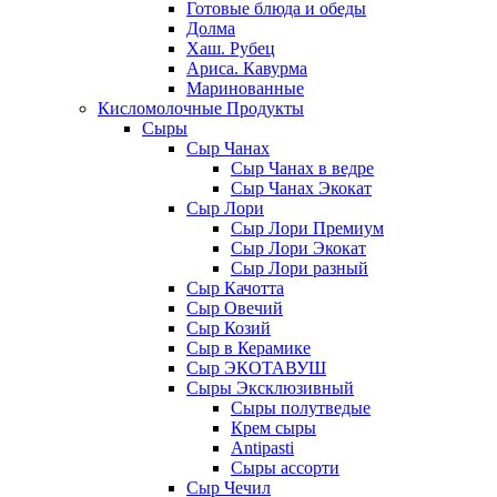
Готовые блюда и обеды
Долма
Хаш. Рубец
Ариса. Кавурма
Маринованные
Кисломолочные Продукты
Сыры
Сыр Чанах
Сыр Чанах в ведре
Сыр Чанах Экокат
Сыр Лори
Сыр Лори Премиум
Сыр Лори Экокат
Сыр Лори разный
Сыр Качотта
Сыр Овечий
Сыр Козий
Сыр в Керамике
Сыр ЭКОТАВУШ
Сыры Эксклюзивный
Сыры полутведые
Крем сыры
Antipasti
Сыры ассорти
Сыр Чечил