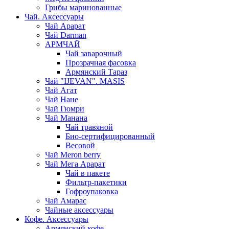
Грибы маринованные
Чай. Аксессуары
Чай Арарат
Чай Darman
АРМЧАЙ
Чай заварочный
Прозрачная фасовка
Армянский Тараз
Чай "IJEVAN". MASIS
Чай Агат
Чай Нане
Чай Гюмри
Чай Манана
Чай травяной
Био-сертифицированный
Весовой
Чай Meron berry
Чай Мега Арарат
Чай в пакете
Фильтр-пакетики
Гофроупаковка
Чай Амарас
Чайные аксессуары
Кофе. Аксессуары
Армянский кофе