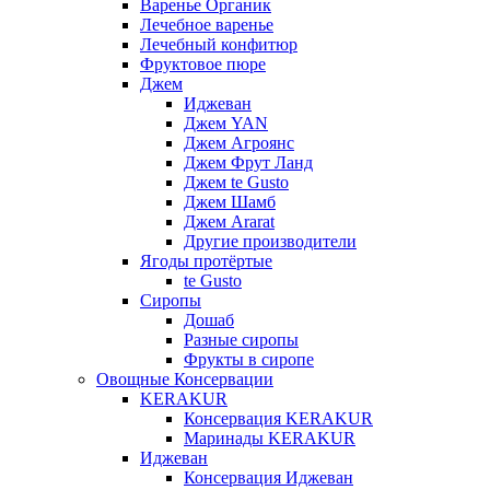
Варенье Органик
Лечебное варенье
Лечебный конфитюр
Фруктовое пюре
Джем
Иджеван
Джем YAN
Джем Агроянс
Джем Фрут Ланд
Джем te Gusto
Джем Шамб
Джем Ararat
Другие производители
Ягоды протёртые
te Gusto
Сиропы
Дошаб
Разные сиропы
Фрукты в сиропе
Овощные Консервации
KERAKUR
Консервация KERAKUR
Маринады KERAKUR
Иджеван
Консервация Иджеван