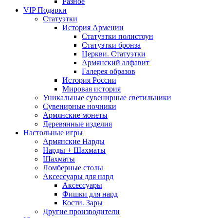
Разное
VIP Подарки
Статуэтки
История Армении
Статуэтки полистоун
Статуэтки бронза
Церкви. Статуэтки
Армянский алфавит
Галерея образов
История России
Мировая история
Уникальные сувенирные светильники
Сувенирные ночники
Армянские монеты
Деревянные изделия
Настольные игры
Армянские Нарды
Нарды + Шахматы
Шахматы
Ломберные столы
Аксессуары для нард
Аксессуары
Фишки для нард
Кости. Зары
Другие производители