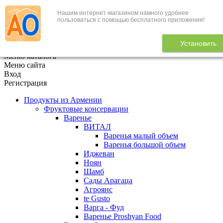
Нашим интернет-магазином намного удобнее
+7 (495) 646-888-1
пользоваться с помощью бесплатного приложения!
В корзине
0
товаров
Установить
x
Меню каталога
Меню сайта
Вход
Регистрация
Продукты из Армении
Фруктовые консервации
Варенье
ВИТАЛ
Варенья малый объем
Варенья большой объем
Иджеван
Ноян
Шамб
Сады Арагаца
Агроянс
te Gusto
Варга - Фуд
Варенье Proshyan Food