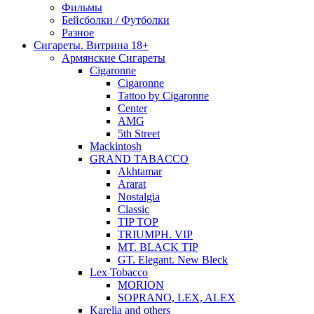
Фильмы
Бейсболки / Футболки
Разное
Сигареты. Витрина 18+
Армянские Сигареты
Cigaronne
Cigaronne
Tattoo by Cigaronne
Center
AMG
5th Street
Mackintosh
GRAND TABACCO
Akhtamar
Ararat
Nostalgia
Classic
TIP TOP
TRIUMPH. VIP
MT. BLACK TIP
GT. Elegant. New Bleck
Lex Tobacco
MORION
SOPRANO, LEX, ALEX
Karelia and others