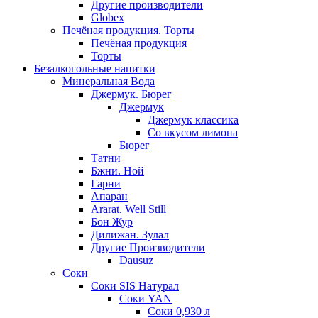
Другие производители
Globex
Печёная продукция. Торты
Печёная продукция
Торты
Безалкогольные напитки
Минеральная Вода
Джермук. Бюрег
Джермук
Джермук классика
Со вкусом лимона
Бюрег
Татни
Бжни. Ной
Гарни
Апаран
Ararat. Well Still
Бон Жур
Дилижан. Зулал
Другие Производители
Dausuz
Соки
Соки SIS Натурал
Соки YAN
Соки 0,930 л