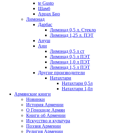
te Gusto
Шамб
Арцах Био
Лимонад
Дарбас
Лимонад 0,5 л. Стекло
Лимонад 1,25 л. ПЭТ
Ануш
Ани
Лимонад 0,5 л ст
Лимонад 0,5 л ПЭТ
Лимонад 1,0 л ПЭТ
Лимонад 1,5 л ПЭТ
Другие производители
Натахтари
Натахтари 0,5л
Натахтари 1,0л
Армянские книги
Новинки
История Армении
О Геноциде Армян
Книги об Армении
Иcкусство и культура
Поэзия Армении
Религия Армении