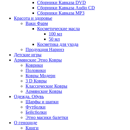
Сборники Кавказа DVD
Сборники Кавказа Audio CD
Сборники Кавказа MP3
Красота и здоровье
Ваки Фарм
Косметические масла
100 мл
50 мл
Косметика для ухода
Продукция Наринэ
Детские игры
Армянские Этно Ковры
Коврики
Половики
Ковры Модерн
3 D Ковры
Классические Ковры
Армянские Ковры
Одежда. Обувь
Шарфы и шапки
Футболки
Бейсболки
Этно масики балетки
О геноциде
Книги