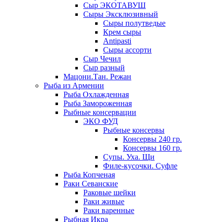
Сыр ЭКОТАВУШ
Сыры Эксклюзивный
Сыры полутведые
Крем сыры
Antipasti
Сыры ассорти
Сыр Чечил
Сыр разный
Мацони.Тан. Режан
Рыба из Армении
Рыба Охлажденная
Рыба Замороженная
Рыбные консервации
ЭКО ФУД
Рыбные консервы
Консервы 240 гр.
Консервы 160 гр.
Супы. Уха. Щи
Филе-кусочки. Суфле
Рыба Копченая
Раки Севанские
Раковые шейки
Раки живые
Раки варенные
Рыбная Икра