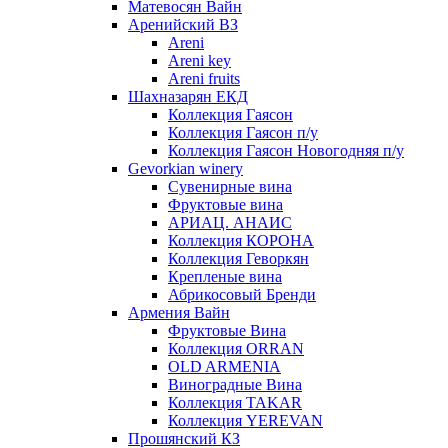
Матевосян Вайн
Аренийский ВЗ
Areni
Areni key
Areni fruits
Шахназарян ЕКД
Коллекция Гаясон
Коллекция Гаясон п/у
Коллекция Гаясон Новогодняя п/у
Gevorkian winery
Сувенирные вина
Фруктовые вина
АРИАЦ. АНАИС
Коллекция КОРОНА
Коллекция Геворкян
Крепленые вина
Абрикосовый Бренди
Армения Вайн
Фруктовые Вина
Коллекция ORRAN
OLD ARMENIA
Виноградные Вина
Коллекция TAKAR
Коллекция YEREVAN
Прошянский КЗ