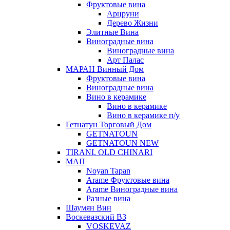
Фруктовые вина
Арцруни
Дерево Жизни
Элитные Вина
Виноградные вина
Виноградные вина
Арт Палас
МАРАН Винный Дом
Фруктовые вина
Виноградные вина
Вино в керамике
Вино в керамике
Вино в керамике п/у
Гетнатун Торговый Дом
GETNATOUN
GETNATOUN NEW
TIRANI. OLD CHINARI
МАП
Noyan Tapan
Arame Фруктовые вина
Arame Виноградные вина
Разные вина
Шаумян Вин
Воскевазский ВЗ
VOSKEVAZ