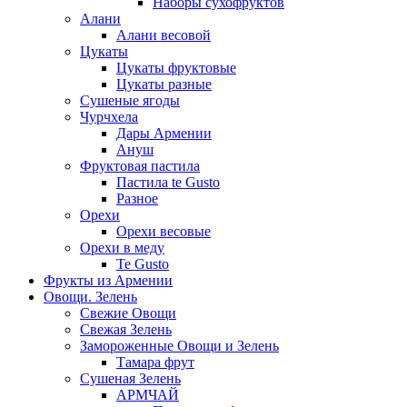
Наборы сухофруктов
Алани
Алани весовой
Цукаты
Цукаты фруктовые
Цукаты разные
Сушеные ягоды
Чурчхела
Дары Армении
Ануш
Фруктовая пастила
Пастила te Gusto
Разное
Орехи
Орехи весовые
Орехи в меду
Te Gusto
Фрукты из Армении
Овощи. Зелень
Свежие Овощи
Свежая Зелень
Замороженные Овощи и Зелень
Тамара фрут
Сушеная Зелень
АРМЧАЙ