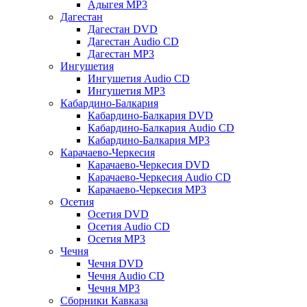
Адыгея MP3
Дагестан
Дагестан DVD
Дагестан Audio CD
Дагестан MP3
Ингушетия
Ингушетия Audio CD
Ингушетия MP3
Кабардино-Балкария
Кабардино-Балкария DVD
Кабардино-Балкария Audio CD
Кабардино-Балкария MP3
Карачаево-Черкесия
Карачаево-Черкесия DVD
Карачаево-Черкесия Audio CD
Карачаево-Черкесия MP3
Осетия
Осетия DVD
Осетия Audio CD
Осетия MP3
Чечня
Чечня DVD
Чечня Audio CD
Чечня MP3
Сборники Кавказа