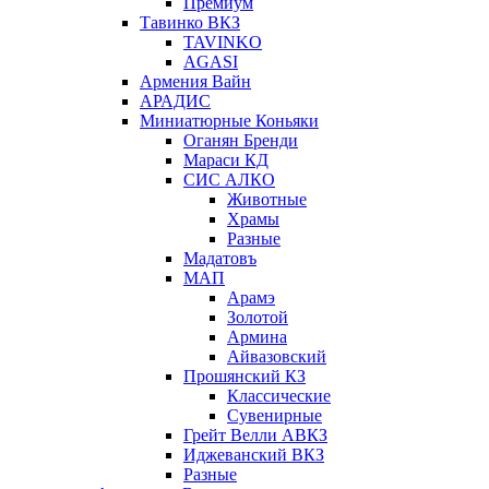
Премиум
Тавинко ВКЗ
TAVINKO
AGASI
Армения Вайн
АРАДИС
Миниатюрные Коньяки
Оганян Бренди
Мараси КД
СИС АЛКО
Животные
Храмы
Разные
Мадатовъ
МАП
Арамэ
Золотой
Армина
Айвазовский
Прошянский КЗ
Классические
Сувенирные
Грейт Велли АВКЗ
Иджеванский ВКЗ
Разные