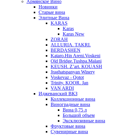
Армянское Вино
Новинки
Старые вина
Элитные Вина
KARAS
Karas
Karas New
ZORAH
ALLURIA. TAKRI.
BERDASHEN
Kataro.Hin Areni.Voskeni
Old Bridge.Tushpa.Malani
KEUSH. Z’art. KOUASH
Jraghatspanyan Winery
Voskevaz - Qotot
Trinity. KOOR. Jan
VAN ARDI
Иджеванский ВКЗ
Коллекционные вина
Виноградные вина
Вина 0,75 л
Большой объем
Эксклюзивные вина
Фруктовые вина
Cувенирные вина