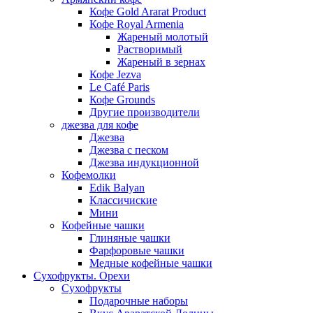
Кофе Gold Ararat Product
Кофе Royal Armenia
Жареный молотый
Растворимый
Жареный в зернах
Кофе Jezva
Le Café Paris
Кофе Grounds
Другие производители
джезва для кофе
Джезва
Джезва с песком
Джезва индукционной
Кофемолки
Edik Balyan
Классичиские
Мини
Кофейные чашки
Глиняные чашки
Фарфоровые чашки
Медные кофейные чашки
Сухофрукты. Орехи
Сухофрукты
Подарочные наборы