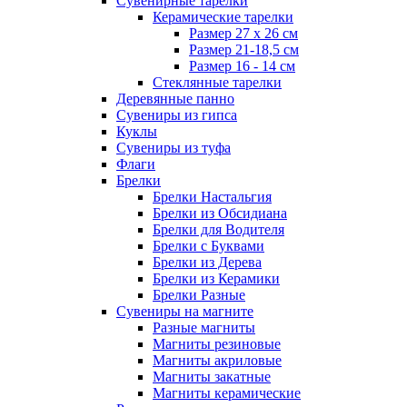
Сувенирные тарелки
Керамические тарелки
Размер 27 х 26 см
Размер 21-18,5 см
Размер 16 - 14 см
Стеклянные тарелки
Деревянные панно
Сувениры из гипса
Куклы
Сувениры из туфа
Флаги
Брелки
Брелки Настальгия
Брелки из Обсидиана
Брелки для Водителя
Брелки с Буквами
Брелки из Дерева
Брелки из Керамики
Брелки Разные
Сувениры на магните
Разные магниты
Магниты резиновые
Магниты акриловые
Магниты закатные
Магниты керамические