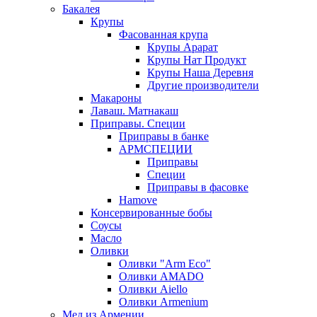
Бакалея
Крупы
Фасованная крупа
Крупы Арарат
Крупы Нат Продукт
Крупы Наша Деревня
Другие производители
Макароны
Лаваш. Матнакаш
Приправы. Специи
Приправы в банке
АРМСПЕЦИИ
Приправы
Специи
Приправы в фасовке
Hamove
Консервированные бобы
Соусы
Масло
Оливки
Оливки "Arm Eco"
Оливки AMADO
Оливки Aiello
Оливки Armenium
Мед из Армении