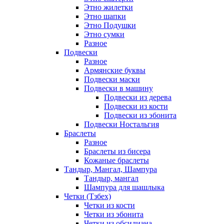
Этно жилетки
Этно шапки
Этно Подушки
Этно сумки
Разное
Подвески
Разное
Армянские буквы
Подвески маски
Подвески в машину
Подвески из дерева
Подвески из кости
Подвески из эбонита
Подвески Ностальгия
Браслеты
Разное
Браслеты из бисера
Кожаные браслеты
Тандыр, Мангал, Шампура
Тандыр, мангал
Шампура для шашлыка
Четки (Тзбех)
Четки из кости
Четки из эбонита
Четки из обсидиана