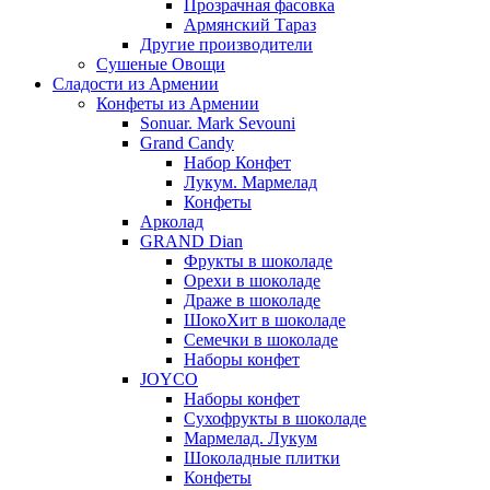
Прозрачная фасовка
Армянский Тараз
Другие производители
Сушеные Овощи
Сладости из Армении
Конфеты из Армении
Sonuar. Mark Sevouni
Grand Candy
Набор Конфет
Лукум. Мармелад
Конфеты
Арколад
GRAND Dian
Фрукты в шоколаде
Орехи в шоколаде
Драже в шоколаде
ШокоХит в шоколаде
Семечки в шоколаде
Наборы конфет
JOYCO
Наборы конфет
Сухофрукты в шоколаде
Мармелад. Лукум
Шоколадные плитки
Конфеты