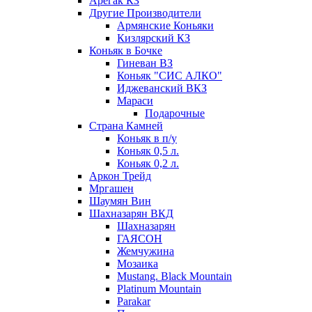
Арегак КЗ
Другие Производители
Армянские Коньяки
Кизлярский КЗ
Коньяк в Бочке
Гиневан ВЗ
Коньяк "СИС АЛКО"
Иджеванский ВКЗ
Мараси
Подарочные
Страна Камней
Коньяк в п/у
Коньяк 0,5 л.
Коньяк 0,2 л.
Аркон Трейд
Мргашен
Шаумян Вин
Шахназарян ВКД
Шахназарян
ГАЯСОН
Жемчужина
Мозаика
Mustang. Black Mountain
Platinum Mountain
Parakar