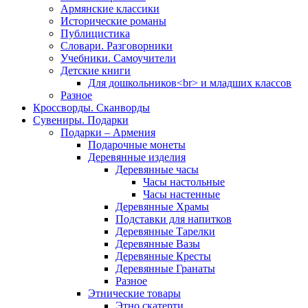
Армянские классики
Исторические романы
Публицистика
Словари. Разговорники
Учебники. Самоучители
Детские книги
Для дошкольников<br> и младших классов
Разное
Кроссворды. Сканворды
Сувениры. Подарки
Подарки – Армения
Подарочные монеты
Деревянные изделия
Деревянные часы
Часы настольные
Часы настенные
Деревянные Храмы
Подставки для напитков
Деревянные Тарелки
Деревянные Вазы
Деревянные Кресты
Деревянные Гранаты
Разное
Этнические товары
Этно скатерти