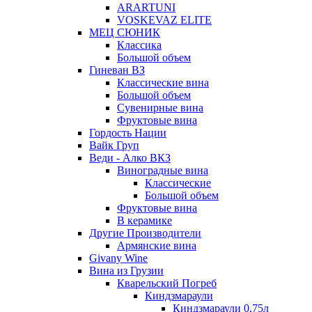
ARARTUNI
VOSKEVAZ ELITE
МЕЦ СЮНИК
Классика
Большой объем
Гиневан ВЗ
Классические вина
Большой объем
Сувенирные вина
Фруктовые вина
Гордость Нации
Вайк Груп
Веди - Алко ВКЗ
Виноградные вина
Классические
Большой объем
Фруктовые вина
В керамике
Другие Производители
Армянские вина
Givany Wine
Вина из Грузии
Кварельский Погреб
Киндзмараули
Киндзмараули 0,75л