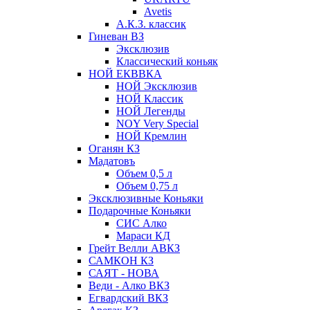
Avetis
А.К.З. классик
Гиневан ВЗ
Эксклюзив
Классический коньяк
НОЙ ЕКВВКА
НОЙ Эксклюзив
НОЙ Классик
НОЙ Легенды
NOY Very Speсial
НОЙ Кремлин
Оганян КЗ
Мадатовъ
Объем 0,5 л
Объем 0,75 л
Эксклюзивные Коньяки
Подарочные Коньяки
СИС Алко
Мараси КД
Грейт Велли АВКЗ
САМКОН КЗ
САЯТ - НОВА
Веди - Алко ВКЗ
Егвардский ВКЗ