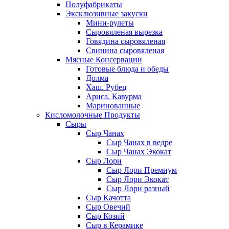
Полуфабрикаты
Эксклюзивные закуски
Мини-рулеты
Сыровяленая вырезка
Говядина сыровяленая
Свинина сыровяленая
Мясные Консервации
Готовые блюда и обеды
Долма
Хаш. Рубец
Ариса. Кавурма
Маринованные
Кисломолочные Продукты
Сыры
Сыр Чанах
Сыр Чанах в ведре
Сыр Чанах Экокат
Сыр Лори
Сыр Лори Премиум
Сыр Лори Экокат
Сыр Лори разный
Сыр Качотта
Сыр Овечий
Сыр Козий
Сыр в Керамике