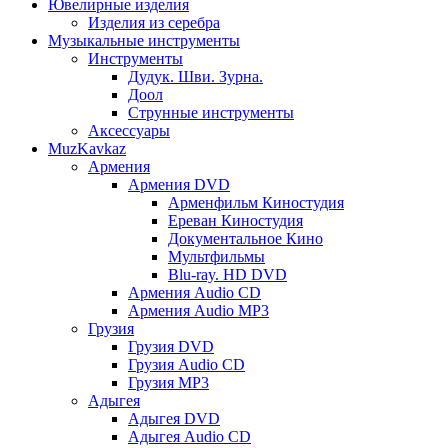
Ювелирные изделия
Изделия из серебра
Музыкальные инструменты
Инструменты
Дудук. Шви. Зурна.
Доол
Струнные инструменты
Аксессуары
MuzKavkaz
Армения
Армения DVD
Арменфильм Киностудия
Ереван Киностудия
Документальное Кино
Мультфильмы
Blu-ray. HD DVD
Армения Audio CD
Армения Audio MP3
Грузия
Грузия DVD
Грузия Audio CD
Грузия MP3
Адыгея
Адыгея DVD
Адыгея Audio CD