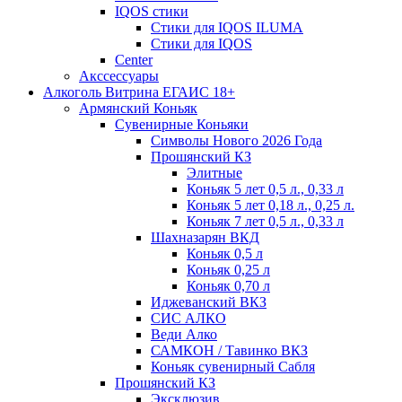
IQOS стики
Стики для IQOS ILUMA
Стики для IQOS
Сenter
Акссессуары
Алкоголь Витрина ЕГАИС 18+
Армянский Коньяк
Сувенирные Коньяки
Символы Нового 2026 Года
Прошянский КЗ
Элитные
Коньяк 5 лет 0,5 л., 0,33 л
Коньяк 5 лет 0,18 л., 0,25 л.
Коньяк 7 лет 0,5 л., 0,33 л
Шахназарян ВКД
Коньяк 0,5 л
Коньяк 0,25 л
Коньяк 0,70 л
Иджеванский ВКЗ
СИС АЛКО
Веди Алко
САМКОН / Тавинко ВКЗ
Коньяк сувенирный Сабля
Прошянский КЗ
Эксклюзив