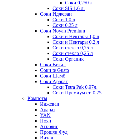
Соки 0,250 л
Соки SIS 1,6 л.
Соки Иджеван
Соки 1.0 л
Соки 0.25 л
Соки Noyan Premium
Соки и Нектары 1,0 л
Соки и Нектары 0,2 л
Соки стекло 0,75 л
Соки стекло 0,25 л
Соки Органик
Соки Витал
Соки te Gusto
Соки Шамб
Соки Арарат
Соки Tetra Pak 0,97л.
Соки Премиум ст. 0,75
Компоты
Иджеван
Арарат
YAN
Ноян
Агроянс
Прошян Фуд
Витал