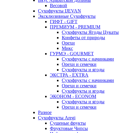
Вкус Араратской Долины
Весовой
Сухофрукты IJEVAN
Эксклюзивные Сухофрукты
ГИФТ - GIFT
ПРЕМИУМ - PREMIUM
Сухофрукты Ягоды Цукаты
Конфеты от природы
Орехи
Микс
ГУРМЭ - GOURMET
Сухофрукты с начинками
Орехи и семечки
Сухофрукты и ягоды
ЭКСТРА - EXTRA
Сухофрукты с начинками
Орехи и семечки
Сухофрукты и ягоды
ЭКОНОМ - ECONOM
Сухофрукты и ягоды
Орехи и семечки
Разное
Сухофрукты Aregi
Сушеные фрукты
Фруктовые Чипсы