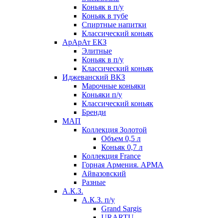
Коньяк в п/у
Коньяк в тубе
Спиртные напитки
Классический коньяк
АрАрАт ЕКЗ
Элитные
Коньяк в п/у
Классический коньяк
Иджеванский ВКЗ
Марочные коньяки
Коньяки п/у
Классический коньяк
Бренди
МАП
Коллекция Золотой
Объем 0,5 л
Коньяк 0,7 л
Коллекция France
Горная Армения. АРМА
Айвазовский
Разные
А.К.З.
А.К.З. п/у
Grand Sargis
URARTU