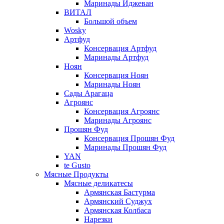
Маринады Иджеван
ВИТАЛ
Большой объем
Wosky
Артфуд
Консервация Артфуд
Маринады Артфуд
Ноян
Консервация Ноян
Маринады Ноян
Сады Арагаца
Агроянс
Консервация Агроянс
Маринады Агроянс
Прошян Фуд
Консервация Прошян Фуд
Маринады Прошян Фуд
YAN
te Gusto
Мясные Продукты
Мясные деликатесы
Армянская Бастурма
Армянский Суджух
Армянская Колбаса
Нарезки