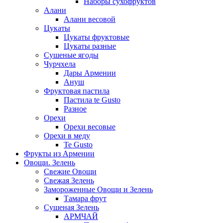
Наборы сухофруктов
Алани
Алани весовой
Цукаты
Цукаты фруктовые
Цукаты разные
Сушеные ягоды
Чурчхела
Дары Армении
Ануш
Фруктовая пастила
Пастила te Gusto
Разное
Орехи
Орехи весовые
Орехи в меду
Te Gusto
Фрукты из Армении
Овощи. Зелень
Свежие Овощи
Свежая Зелень
Замороженные Овощи и Зелень
Тамара фрут
Сушеная Зелень
АРМЧАЙ