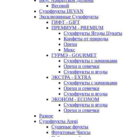
Вкус Араратской Долины
Весовой
Сухофрукты IJEVAN
Эксклюзивные Сухофрукты
ГИФТ - GIFT
ПРЕМИУМ - PREMIUM
Сухофрукты Ягоды Цукаты
Конфеты от природы
Орехи
Микс
ГУРМЭ - GOURMET
Сухофрукты с начинками
Орехи и семечки
Сухофрукты и ягоды
ЭКСТРА - EXTRA
Сухофрукты с начинками
Орехи и семечки
Сухофрукты и ягоды
ЭКОНОМ - ECONOM
Сухофрукты и ягоды
Орехи и семечки
Разное
Сухофрукты Aregi
Сушеные фрукты
Фруктовые Чипсы