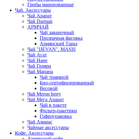
Грибы маринованные
Чай. Аксессуары
Чай Арарат
Чай Darman
АРМЧАЙ
Чай заварочный
Прозрачная фасовка
Армянский Тараз
Чай "IJEVAN". MASIS
Чай Агат
Чай Нане
Чай Гюмри
Чай Манана
Чай травяной
Био-сертифицированный
Весовой
Чай Meron berry
Чай Мега Арарат
Чай в пакете
Фильтр-пакетики
Гофроупаковка
Чай Амарас
Чайные аксессуары
Кофе. Аксессуары
Армянский кофе