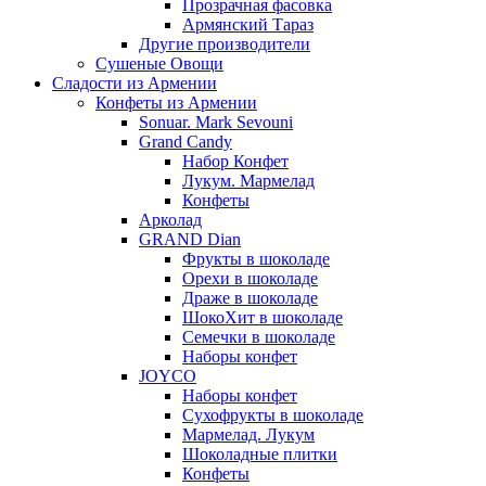
Прозрачная фасовка
Армянский Тараз
Другие производители
Сушеные Овощи
Сладости из Армении
Конфеты из Армении
Sonuar. Mark Sevouni
Grand Candy
Набор Конфет
Лукум. Мармелад
Конфеты
Арколад
GRAND Dian
Фрукты в шоколаде
Орехи в шоколаде
Драже в шоколаде
ШокоХит в шоколаде
Семечки в шоколаде
Наборы конфет
JOYCO
Наборы конфет
Сухофрукты в шоколаде
Мармелад. Лукум
Шоколадные плитки
Конфеты