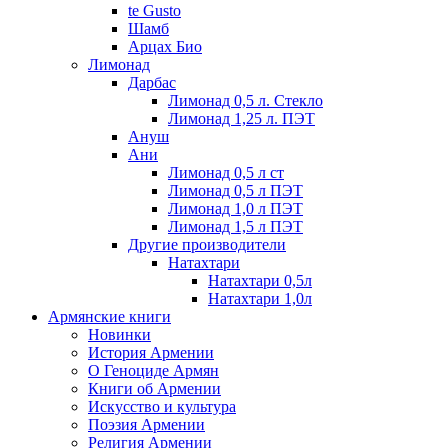
te Gusto
Шамб
Арцах Био
Лимонад
Дарбас
Лимонад 0,5 л. Стекло
Лимонад 1,25 л. ПЭТ
Ануш
Ани
Лимонад 0,5 л ст
Лимонад 0,5 л ПЭТ
Лимонад 1,0 л ПЭТ
Лимонад 1,5 л ПЭТ
Другие производители
Натахтари
Натахтари 0,5л
Натахтари 1,0л
Армянские книги
Новинки
История Армении
О Геноциде Армян
Книги об Армении
Иcкусство и культура
Поэзия Армении
Религия Армении