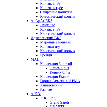
Коньяк в п/у
Коньяк в тубе
Спиртные напитки
Классический коньяк
АрАрАт ЕКЗ
Элитные
Коньяк в п/у
Классический коньяк
Иджеванский ВКЗ
Марочные коньяки
Коньяки п/у
Классический коньяк
Бренди
МАП
Коллекция Золотой
Объем 0,5 л
Коньяк 0,7 л
Коллекция France
Горная Армения. АРМА
Айвазовский
Разные
А.К.З.
А.К.З. п/у
Grand Sargis
URARTU