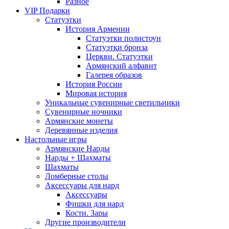
Разное
VIP Подарки
Статуэтки
История Армении
Статуэтки полистоун
Статуэтки бронза
Церкви. Статуэтки
Армянский алфавит
Галерея образов
История России
Мировая история
Уникальные сувенирные светильники
Сувенирные ночники
Армянские монеты
Деревянные изделия
Настольные игры
Армянские Нарды
Нарды + Шахматы
Шахматы
Ломберные столы
Аксессуары для нард
Аксессуары
Фишки для нард
Кости. Зары
Другие производители