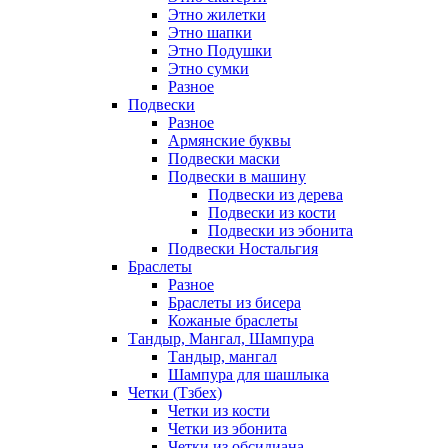
Этно жилетки
Этно шапки
Этно Подушки
Этно сумки
Разное
Подвески
Разное
Армянские буквы
Подвески маски
Подвески в машину
Подвески из дерева
Подвески из кости
Подвески из эбонита
Подвески Ностальгия
Браслеты
Разное
Браслеты из бисера
Кожаные браслеты
Тандыр, Мангал, Шампура
Тандыр, мангал
Шампура для шашлыка
Четки (Тзбех)
Четки из кости
Четки из эбонита
Четки из обсидиана