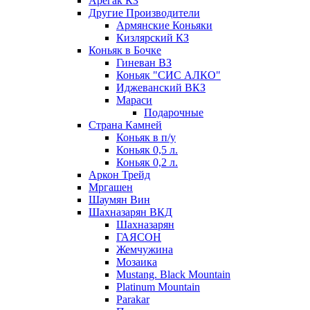
Арегак КЗ
Другие Производители
Армянские Коньяки
Кизлярский КЗ
Коньяк в Бочке
Гиневан ВЗ
Коньяк "СИС АЛКО"
Иджеванский ВКЗ
Мараси
Подарочные
Страна Камней
Коньяк в п/у
Коньяк 0,5 л.
Коньяк 0,2 л.
Аркон Трейд
Мргашен
Шаумян Вин
Шахназарян ВКД
Шахназарян
ГАЯСОН
Жемчужина
Мозаика
Mustang. Black Mountain
Platinum Mountain
Parakar