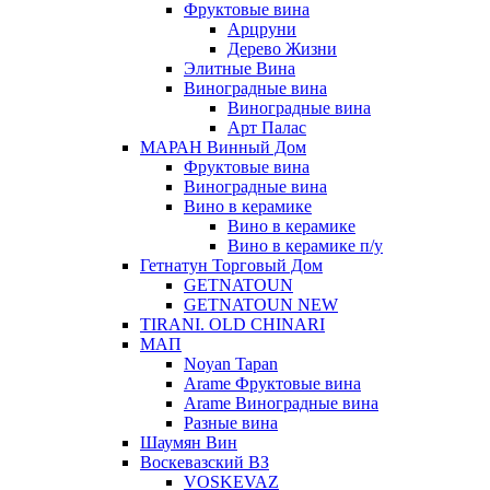
Фруктовые вина
Арцруни
Дерево Жизни
Элитные Вина
Виноградные вина
Виноградные вина
Арт Палас
МАРАН Винный Дом
Фруктовые вина
Виноградные вина
Вино в керамике
Вино в керамике
Вино в керамике п/у
Гетнатун Торговый Дом
GETNATOUN
GETNATOUN NEW
TIRANI. OLD CHINARI
МАП
Noyan Tapan
Arame Фруктовые вина
Arame Виноградные вина
Разные вина
Шаумян Вин
Воскевазский ВЗ
VOSKEVAZ