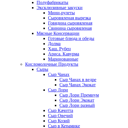
Полуфабрикаты
Эксклюзивные закуски
Мини-рулеты
Сыровяленая вырезка
Говядина сыровяленая
Свинина сыровяленая
Мясные Консервации
Готовые блюда и обеды
Долма
Хаш. Рубец
Ариса. Кавурма
Маринованные
Кисломолочные Продукты
Сыры
Сыр Чанах
Сыр Чанах в ведре
Сыр Чанах Экокат
Сыр Лори
Сыр Лори Премиум
Сыр Лори Экокат
Сыр Лори разный
Сыр Качотта
Сыр Овечий
Сыр Козий
Сыр в Керамике