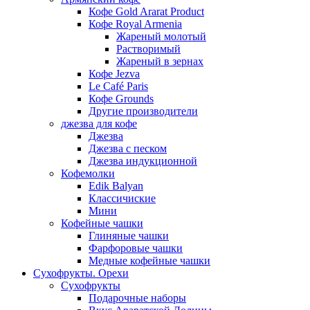
Кофе Gold Ararat Product
Кофе Royal Armenia
Жареный молотый
Растворимый
Жареный в зернах
Кофе Jezva
Le Café Paris
Кофе Grounds
Другие производители
джезва для кофе
Джезва
Джезва с песком
Джезва индукционной
Кофемолки
Edik Balyan
Классичиские
Мини
Кофейные чашки
Глиняные чашки
Фарфоровые чашки
Медные кофейные чашки
Сухофрукты. Орехи
Сухофрукты
Подарочные наборы