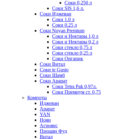
Соки 0,250 л
Соки SIS 1,6 л.
Соки Иджеван
Соки 1.0 л
Соки 0.25 л
Соки Noyan Premium
Соки и Нектары 1,0 л
Соки и Нектары 0,2 л
Соки стекло 0,75 л
Соки стекло 0,25 л
Соки Органик
Соки Витал
Соки te Gusto
Соки Шамб
Соки Арарат
Соки Tetra Pak 0,97л.
Соки Премиум ст. 0,75
Компоты
Иджеван
Арарат
YAN
Ноян
Агроянс
Прошян Фуд
Витал