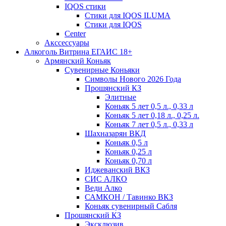
IQOS стики
Стики для IQOS ILUMA
Стики для IQOS
Сenter
Акссессуары
Алкоголь Витрина ЕГАИС 18+
Армянский Коньяк
Сувенирные Коньяки
Символы Нового 2026 Года
Прошянский КЗ
Элитные
Коньяк 5 лет 0,5 л., 0,33 л
Коньяк 5 лет 0,18 л., 0,25 л.
Коньяк 7 лет 0,5 л., 0,33 л
Шахназарян ВКД
Коньяк 0,5 л
Коньяк 0,25 л
Коньяк 0,70 л
Иджеванский ВКЗ
СИС АЛКО
Веди Алко
САМКОН / Тавинко ВКЗ
Коньяк сувенирный Сабля
Прошянский КЗ
Эксклюзив