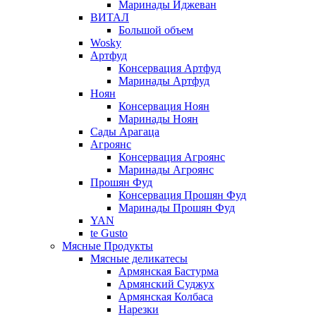
Маринады Иджеван
ВИТАЛ
Большой объем
Wosky
Артфуд
Консервация Артфуд
Маринады Артфуд
Ноян
Консервация Ноян
Маринады Ноян
Сады Арагаца
Агроянс
Консервация Агроянс
Маринады Агроянс
Прошян Фуд
Консервация Прошян Фуд
Маринады Прошян Фуд
YAN
te Gusto
Мясные Продукты
Мясные деликатесы
Армянская Бастурма
Армянский Суджух
Армянская Колбаса
Нарезки