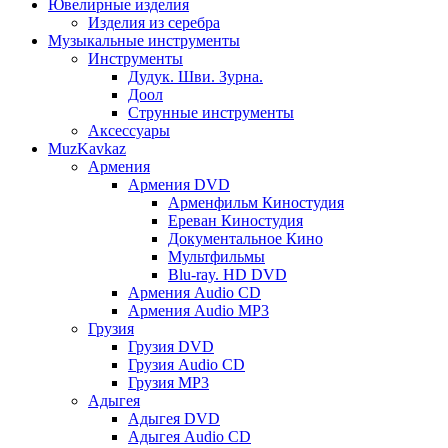
Ювелирные изделия
Изделия из серебра
Музыкальные инструменты
Инструменты
Дудук. Шви. Зурна.
Доол
Струнные инструменты
Аксессуары
MuzKavkaz
Армения
Армения DVD
Арменфильм Киностудия
Ереван Киностудия
Документальное Кино
Мультфильмы
Blu-ray. HD DVD
Армения Audio CD
Армения Audio MP3
Грузия
Грузия DVD
Грузия Audio CD
Грузия MP3
Адыгея
Адыгея DVD
Адыгея Audio CD