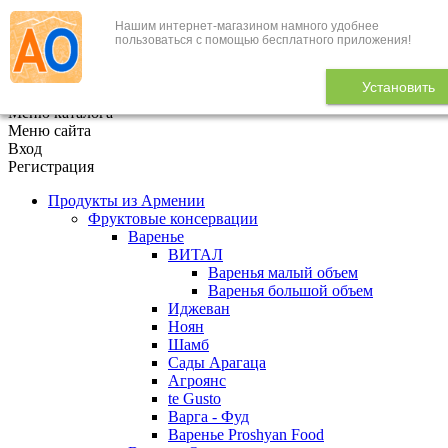
Нашим интернет-магазином намного удобнее
+7 (495) 646-888-1
пользоваться с помощью бесплатного приложения!
В корзине
0
товаров
Установить
x
Меню каталога
Меню сайта
Вход
Регистрация
Продукты из Армении
Фруктовые консервации
Варенье
ВИТАЛ
Варенья малый объем
Варенья большой объем
Иджеван
Ноян
Шамб
Сады Арагаца
Агроянс
te Gusto
Варга - Фуд
Варенье Proshyan Food