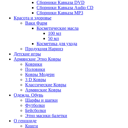
Сборники Кавказа DVD
Сборники Кавказа Audio CD
Сборники Кавказа MP3
Красота и здоровье
Ваки Фарм
Косметические масла
100 мл
50 мл
Косметика для ухода
Продукция Наринэ
Детские игры
Армянские Этно Ковры
Коврики
Половики
Ковры Модерн
3 D Ковры
Классические Ковры
Армянские Ковры
Одежда. Обувь
Шарфы и шапки
Футболки
Бейсболки
Этно масики балетки
О геноциде
Книги