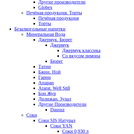
Другие производители
Globex
Печёная продукция. Торты
Печёная продукция
Торты
Безалкогольные напитки
Минеральная Вода
Джермук. Бюрег
Джермук
Джермук классика
Со вкусом лимона
Бюрег
Татни
Бжни. Ной
Гарни
Апаран
Ararat. Well Still
Бон Жур
Дилижан. Зулал
Другие Производители
Dausuz
Соки
Соки SIS Натурал
Соки YAN
Соки 0,930 л