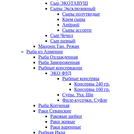
Сыр ЭКОТАВУШ
Сыры Эксклюзивный
Сыры полутведые
Крем сыры
Antipasti
Сыры ассорти
Сыр Чечил
Сыр разный
Мацони.Тан. Режан
Рыба из Армении
Рыба Охлажденная
Рыба Замороженная
Рыбные консервации
ЭКО ФУД
Рыбные консервы
Консервы 240 гр.
Консервы 160 гр.
Супы. Уха. Щи
Филе-кусочки. Суфле
Рыба Копченая
Раки Севанские
Раковые шейки
Раки живые
Раки варенные
Рыбная Икра