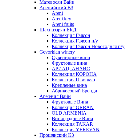
Матевосян Вайн
Аренийский ВЗ
Areni
Areni key
Areni fruits
Шахназарян ЕКД
Коллекция Гаясон
Коллекция Гаясон п/у
Коллекция Гаясон Новогодняя п/у
Gevorkian winery
Сувенирные вина
Фруктовые вина
АРИАЦ. АНАИС
Коллекция КОРОНА
Коллекция Геворкян
Крепленые вина
Абрикосовый Бренди
Армения Вайн
Фруктовые Вина
Коллекция ORRAN
OLD ARMENIA
Виноградные Вина
Коллекция TAKAR
Коллекция YEREVAN
Прошянский КЗ