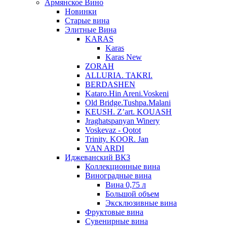
Армянское Вино
Новинки
Старые вина
Элитные Вина
KARAS
Karas
Karas New
ZORAH
ALLURIA. TAKRI.
BERDASHEN
Kataro.Hin Areni.Voskeni
Old Bridge.Tushpa.Malani
KEUSH. Z’art. KOUASH
Jraghatspanyan Winery
Voskevaz - Qotot
Trinity. KOOR. Jan
VAN ARDI
Иджеванский ВКЗ
Коллекционные вина
Виноградные вина
Вина 0,75 л
Большой объем
Эксклюзивные вина
Фруктовые вина
Cувенирные вина