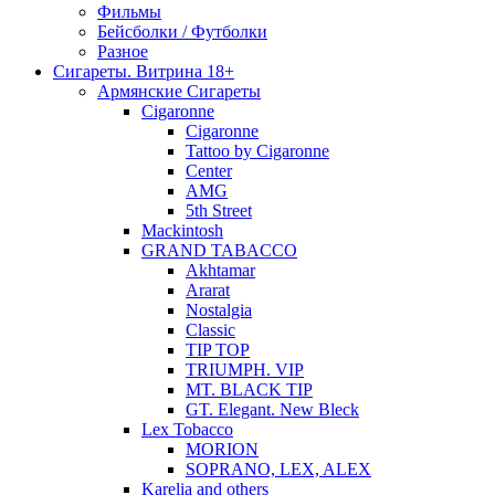
Фильмы
Бейсболки / Футболки
Разное
Сигареты. Витрина 18+
Армянские Сигареты
Cigaronne
Cigaronne
Tattoo by Cigaronne
Center
AMG
5th Street
Mackintosh
GRAND TABACCO
Akhtamar
Ararat
Nostalgia
Classic
TIP TOP
TRIUMPH. VIP
MT. BLACK TIP
GT. Elegant. New Bleck
Lex Tobacco
MORION
SOPRANO, LEX, ALEX
Karelia and others