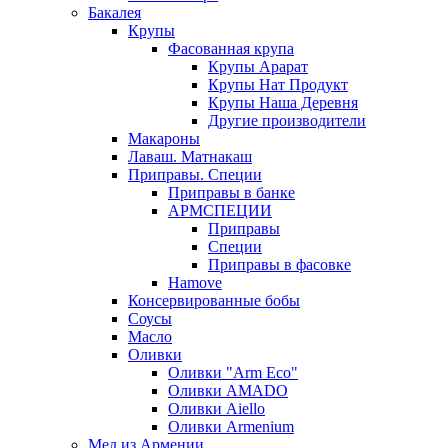
Бакалея
Крупы
Фасованная крупа
Крупы Арарат
Крупы Нат Продукт
Крупы Наша Деревня
Другие производители
Макароны
Лаваш. Матнакаш
Приправы. Специи
Приправы в банке
АРМСПЕЦИИ
Приправы
Специи
Приправы в фасовке
Hamove
Консервированные бобы
Соусы
Масло
Оливки
Оливки "Arm Eco"
Оливки AMADO
Оливки Aiello
Оливки Armenium
Мед из Армении