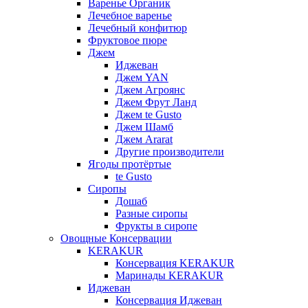
Варенье Органик
Лечебное варенье
Лечебный конфитюр
Фруктовое пюре
Джем
Иджеван
Джем YAN
Джем Агроянс
Джем Фрут Ланд
Джем te Gusto
Джем Шамб
Джем Ararat
Другие производители
Ягоды протёртые
te Gusto
Сиропы
Дошаб
Разные сиропы
Фрукты в сиропе
Овощные Консервации
KERAKUR
Консервация KERAKUR
Маринады KERAKUR
Иджеван
Консервация Иджеван