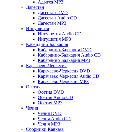
Адыгея MP3
Дагестан
Дагестан DVD
Дагестан Audio CD
Дагестан MP3
Ингушетия
Ингушетия Audio CD
Ингушетия MP3
Кабардино-Балкария
Кабардино-Балкария DVD
Кабардино-Балкария Audio CD
Кабардино-Балкария MP3
Карачаево-Черкесия
Карачаево-Черкесия DVD
Карачаево-Черкесия Audio CD
Карачаево-Черкесия MP3
Осетия
Осетия DVD
Осетия Audio CD
Осетия MP3
Чечня
Чечня DVD
Чечня Audio CD
Чечня MP3
Сборники Кавказа