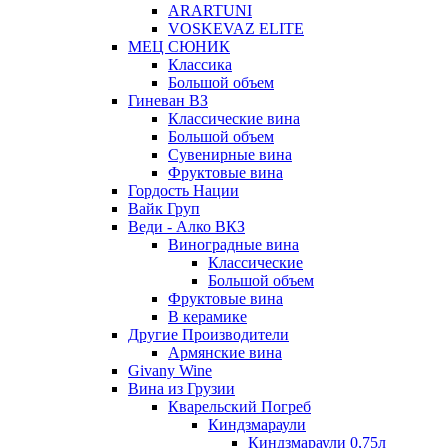
ARARTUNI
VOSKEVAZ ELITE
МЕЦ СЮНИК
Классика
Большой объем
Гиневан ВЗ
Классические вина
Большой объем
Сувенирные вина
Фруктовые вина
Гордость Нации
Вайк Груп
Веди - Алко ВКЗ
Виноградные вина
Классические
Большой объем
Фруктовые вина
В керамике
Другие Производители
Армянские вина
Givany Wine
Вина из Грузии
Кварельский Погреб
Киндзмараули
Киндзмараули 0,75л