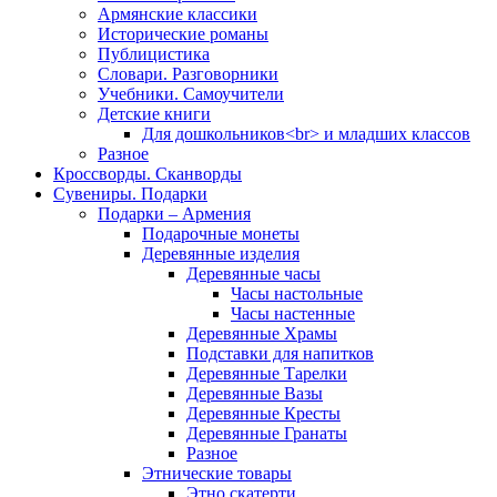
Армянские классики
Исторические романы
Публицистика
Словари. Разговорники
Учебники. Самоучители
Детские книги
Для дошкольников<br> и младших классов
Разное
Кроссворды. Сканворды
Сувениры. Подарки
Подарки – Армения
Подарочные монеты
Деревянные изделия
Деревянные часы
Часы настольные
Часы настенные
Деревянные Храмы
Подставки для напитков
Деревянные Тарелки
Деревянные Вазы
Деревянные Кресты
Деревянные Гранаты
Разное
Этнические товары
Этно скатерти