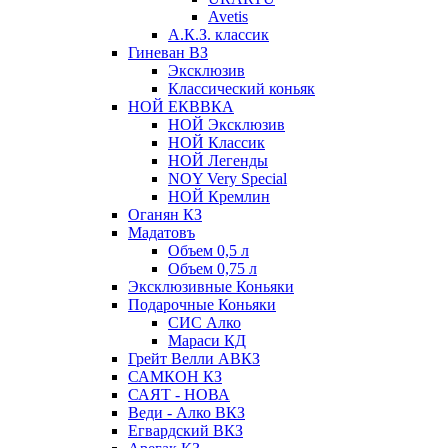
Avetis
А.К.З. классик
Гиневан ВЗ
Эксклюзив
Классический коньяк
НОЙ ЕКВВКА
НОЙ Эксклюзив
НОЙ Классик
НОЙ Легенды
NOY Very Speсial
НОЙ Кремлин
Оганян КЗ
Мадатовъ
Объем 0,5 л
Объем 0,75 л
Эксклюзивные Коньяки
Подарочные Коньяки
СИС Алко
Мараси КД
Грейт Велли АВКЗ
САМКОН КЗ
САЯТ - НОВА
Веди - Алко ВКЗ
Егвардский ВКЗ