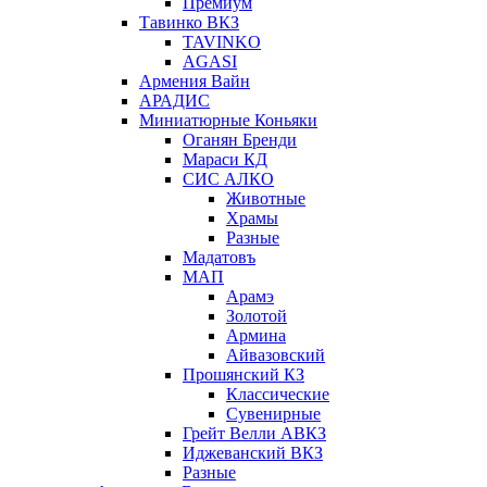
Премиум
Тавинко ВКЗ
TAVINKO
AGASI
Армения Вайн
АРАДИС
Миниатюрные Коньяки
Оганян Бренди
Мараси КД
СИС АЛКО
Животные
Храмы
Разные
Мадатовъ
МАП
Арамэ
Золотой
Армина
Айвазовский
Прошянский КЗ
Классические
Сувенирные
Грейт Велли АВКЗ
Иджеванский ВКЗ
Разные