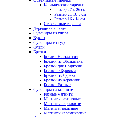
Сувенирные тарелки
Керамические тарелки
Размер 27 х 26 см
Размер 21-18,5 см
Размер 16 - 14 см
Стеклянные тарелки
Деревянные панно
Сувениры из гипса
Куклы
Сувениры из туфа
Флаги
Брелки
Брелки Настальгия
Брелки из Обсидиана
Брелки для Водителя
Брелки с Буквами
Брелки из Дерева
Брелки из Керамики
Брелки Разные
Сувениры на магните
Разные магниты
Магниты резиновые
Магниты акриловые
Магниты закатные
Магниты керамические