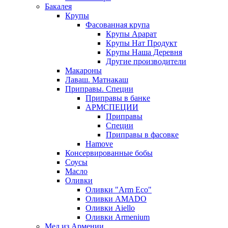
Бакалея
Крупы
Фасованная крупа
Крупы Арарат
Крупы Нат Продукт
Крупы Наша Деревня
Другие производители
Макароны
Лаваш. Матнакаш
Приправы. Специи
Приправы в банке
АРМСПЕЦИИ
Приправы
Специи
Приправы в фасовке
Hamove
Консервированные бобы
Соусы
Масло
Оливки
Оливки "Arm Eco"
Оливки AMADO
Оливки Aiello
Оливки Armenium
Мед из Армении