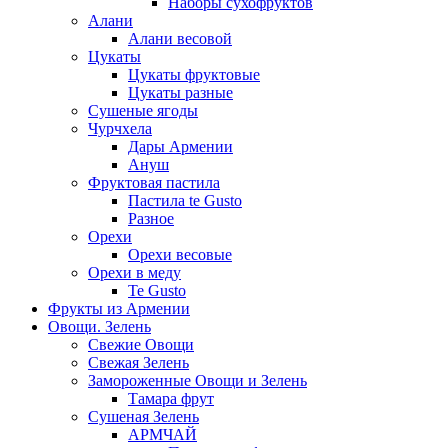
Наборы сухофруктов
Алани
Алани весовой
Цукаты
Цукаты фруктовые
Цукаты разные
Сушеные ягоды
Чурчхела
Дары Армении
Ануш
Фруктовая пастила
Пастила te Gusto
Разное
Орехи
Орехи весовые
Орехи в меду
Te Gusto
Фрукты из Армении
Овощи. Зелень
Свежие Овощи
Свежая Зелень
Замороженные Овощи и Зелень
Тамара фрут
Сушеная Зелень
АРМЧАЙ