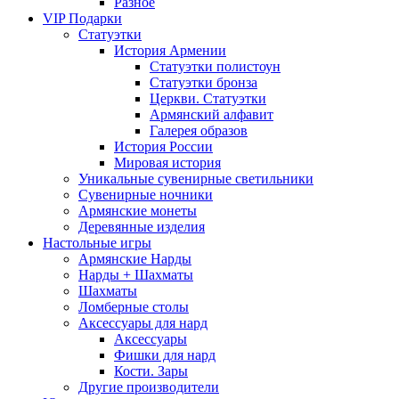
Разное
VIP Подарки
Статуэтки
История Армении
Статуэтки полистоун
Статуэтки бронза
Церкви. Статуэтки
Армянский алфавит
Галерея образов
История России
Мировая история
Уникальные сувенирные светильники
Сувенирные ночники
Армянские монеты
Деревянные изделия
Настольные игры
Армянские Нарды
Нарды + Шахматы
Шахматы
Ломберные столы
Аксессуары для нард
Аксессуары
Фишки для нард
Кости. Зары
Другие производители