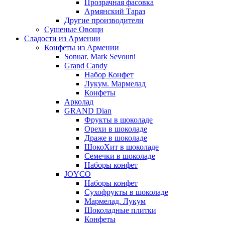
Прозрачная фасовка
Армянский Тараз
Другие производители
Сушеные Овощи
Сладости из Армении
Конфеты из Армении
Sonuar. Mark Sevouni
Grand Candy
Набор Конфет
Лукум. Мармелад
Конфеты
Арколад
GRAND Dian
Фрукты в шоколаде
Орехи в шоколаде
Драже в шоколаде
ШокоХит в шоколаде
Семечки в шоколаде
Наборы конфет
JOYCO
Наборы конфет
Сухофрукты в шоколаде
Мармелад. Лукум
Шоколадные плитки
Конфеты