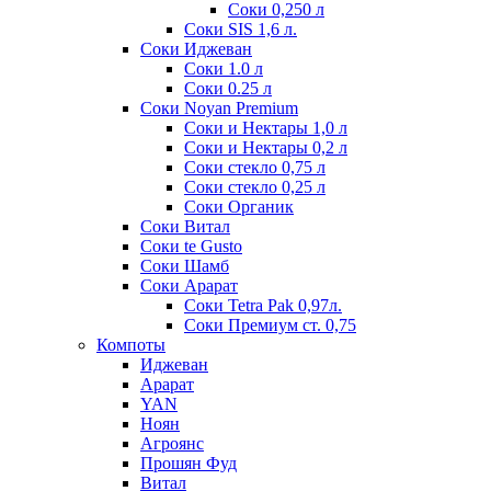
Соки 0,250 л
Соки SIS 1,6 л.
Соки Иджеван
Соки 1.0 л
Соки 0.25 л
Соки Noyan Premium
Соки и Нектары 1,0 л
Соки и Нектары 0,2 л
Соки стекло 0,75 л
Соки стекло 0,25 л
Соки Органик
Соки Витал
Соки te Gusto
Соки Шамб
Соки Арарат
Соки Tetra Pak 0,97л.
Соки Премиум ст. 0,75
Компоты
Иджеван
Арарат
YAN
Ноян
Агроянс
Прошян Фуд
Витал