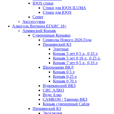
IQOS стики
Стики для IQOS ILUMA
Стики для IQOS
Сenter
Акссессуары
Алкоголь Витрина ЕГАИС 18+
Армянский Коньяк
Сувенирные Коньяки
Символы Нового 2026 Года
Прошянский КЗ
Элитные
Коньяк 5 лет 0,5 л., 0,33 л
Коньяк 5 лет 0,18 л., 0,25 л.
Коньяк 7 лет 0,5 л., 0,33 л
Шахназарян ВКД
Коньяк 0,5 л
Коньяк 0,25 л
Коньяк 0,70 л
Иджеванский ВКЗ
СИС АЛКО
Веди Алко
САМКОН / Тавинко ВКЗ
Коньяк сувенирный Сабля
Прошянский КЗ
Эксклюзив