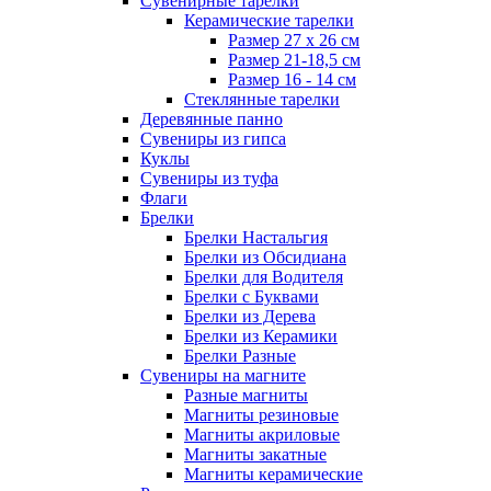
Сувенирные тарелки
Керамические тарелки
Размер 27 х 26 см
Размер 21-18,5 см
Размер 16 - 14 см
Стеклянные тарелки
Деревянные панно
Сувениры из гипса
Куклы
Сувениры из туфа
Флаги
Брелки
Брелки Настальгия
Брелки из Обсидиана
Брелки для Водителя
Брелки с Буквами
Брелки из Дерева
Брелки из Керамики
Брелки Разные
Сувениры на магните
Разные магниты
Магниты резиновые
Магниты акриловые
Магниты закатные
Магниты керамические