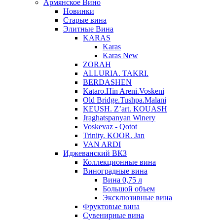
Армянское Вино
Новинки
Старые вина
Элитные Вина
KARAS
Karas
Karas New
ZORAH
ALLURIA. TAKRI.
BERDASHEN
Kataro.Hin Areni.Voskeni
Old Bridge.Tushpa.Malani
KEUSH. Z’art. KOUASH
Jraghatspanyan Winery
Voskevaz - Qotot
Trinity. KOOR. Jan
VAN ARDI
Иджеванский ВКЗ
Коллекционные вина
Виноградные вина
Вина 0,75 л
Большой объем
Эксклюзивные вина
Фруктовые вина
Cувенирные вина