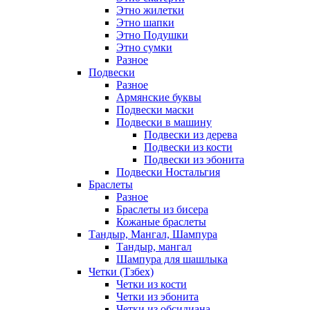
Этно жилетки
Этно шапки
Этно Подушки
Этно сумки
Разное
Подвески
Разное
Армянские буквы
Подвески маски
Подвески в машину
Подвески из дерева
Подвески из кости
Подвески из эбонита
Подвески Ностальгия
Браслеты
Разное
Браслеты из бисера
Кожаные браслеты
Тандыр, Мангал, Шампура
Тандыр, мангал
Шампура для шашлыка
Четки (Тзбех)
Четки из кости
Четки из эбонита
Четки из обсидиана