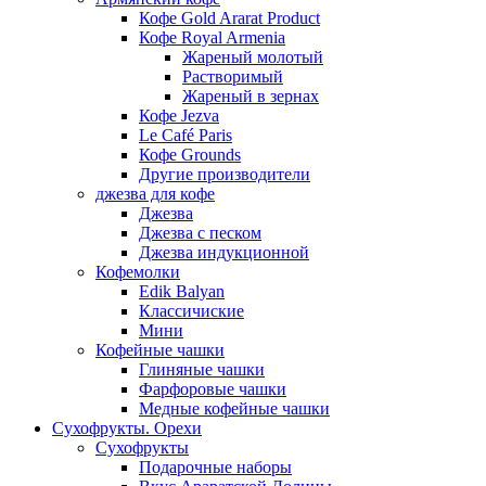
Кофе Gold Ararat Product
Кофе Royal Armenia
Жареный молотый
Растворимый
Жареный в зернах
Кофе Jezva
Le Café Paris
Кофе Grounds
Другие производители
джезва для кофе
Джезва
Джезва с песком
Джезва индукционной
Кофемолки
Edik Balyan
Классичиские
Мини
Кофейные чашки
Глиняные чашки
Фарфоровые чашки
Медные кофейные чашки
Сухофрукты. Орехи
Сухофрукты
Подарочные наборы