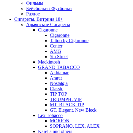
Фильмы
Бейсболки / Футболки
Разное
Сигареты. Витрина 18+
Армянские Сигареты
Cigaronne
Cigaronne
Tattoo by Cigaronne
Center
AMG
5th Street
Mackintosh
GRAND TABACCO
Akhtamar
Ararat
Nostalgia
Classic
TIP TOP
TRIUMPH. VIP
MT. BLACK TIP
GT. Elegant. New Bleck
Lex Tobacco
MORION
SOPRANO, LEX, ALEX
Karelia and others