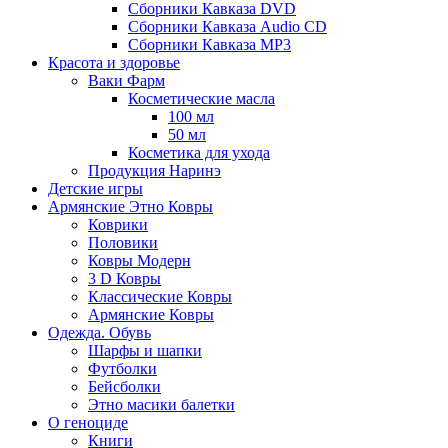
Сборники Кавказа DVD
Сборники Кавказа Audio CD
Сборники Кавказа MP3
Красота и здоровье
Ваки Фарм
Косметические масла
100 мл
50 мл
Косметика для ухода
Продукция Наринэ
Детские игры
Армянские Этно Ковры
Коврики
Половики
Ковры Модерн
3 D Ковры
Классические Ковры
Армянские Ковры
Одежда. Обувь
Шарфы и шапки
Футболки
Бейсболки
Этно масики балетки
О геноциде
Книги