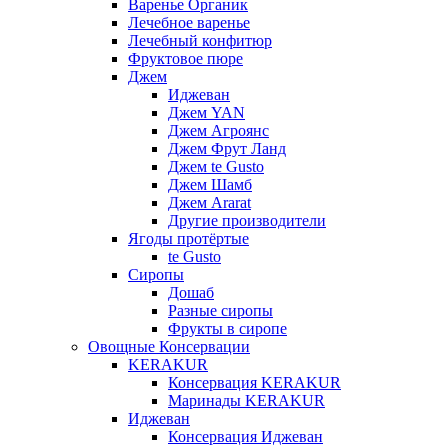
Варенье Органик
Лечебное варенье
Лечебный конфитюр
Фруктовое пюре
Джем
Иджеван
Джем YAN
Джем Агроянс
Джем Фрут Ланд
Джем te Gusto
Джем Шамб
Джем Ararat
Другие производители
Ягоды протёртые
te Gusto
Сиропы
Дошаб
Разные сиропы
Фрукты в сиропе
Овощные Консервации
KERAKUR
Консервация KERAKUR
Маринады KERAKUR
Иджеван
Консервация Иджеван