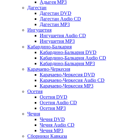
Адыгея MP3
Дагестан
Дагестан DVD
Дагестан Audio CD
Дагестан MP3
Ингушетия
Ингушетия Audio CD
Ингушетия MP3
Кабардино-Балкария
Кабардино-Балкария DVD
Кабардино-Балкария Audio CD
Кабардино-Балкария MP3
Карачаево-Черкесия
Карачаево-Черкесия DVD
Карачаево-Черкесия Audio CD
Карачаево-Черкесия MP3
Осетия
Осетия DVD
Осетия Audio CD
Осетия MP3
Чечня
Чечня DVD
Чечня Audio CD
Чечня MP3
Сборники Кавказа