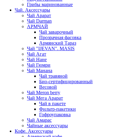
Грибы маринованные
Чай. Аксессуары
Чай Арарат
Чай Darman
АРМЧАЙ
Чай заварочный
Прозрачная фасовка
Армянский Тараз
Чай "IJEVAN". MASIS
Чай Агат
Чай Нане
Чай Гюмри
Чай Манана
Чай травяной
Био-сертифицированный
Весовой
Чай Meron berry
Чай Мега Арарат
Чай в пакете
Фильтр-пакетики
Гофроупаковка
Чай Амарас
Чайные аксессуары
Кофе. Аксессуары
Армянский кофе