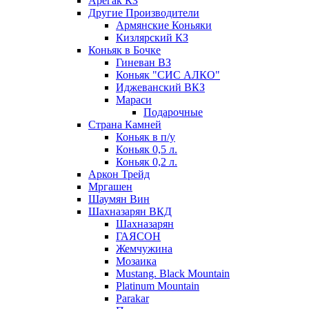
Арегак КЗ
Другие Производители
Армянские Коньяки
Кизлярский КЗ
Коньяк в Бочке
Гиневан ВЗ
Коньяк "СИС АЛКО"
Иджеванский ВКЗ
Мараси
Подарочные
Страна Камней
Коньяк в п/у
Коньяк 0,5 л.
Коньяк 0,2 л.
Аркон Трейд
Мргашен
Шаумян Вин
Шахназарян ВКД
Шахназарян
ГАЯСОН
Жемчужина
Мозаика
Mustang. Black Mountain
Platinum Mountain
Parakar