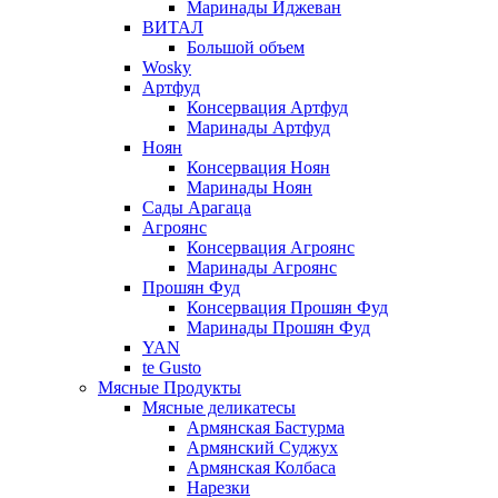
Маринады Иджеван
ВИТАЛ
Большой объем
Wosky
Артфуд
Консервация Артфуд
Маринады Артфуд
Ноян
Консервация Ноян
Маринады Ноян
Сады Арагаца
Агроянс
Консервация Агроянс
Маринады Агроянс
Прошян Фуд
Консервация Прошян Фуд
Маринады Прошян Фуд
YAN
te Gusto
Мясные Продукты
Мясные деликатесы
Армянская Бастурма
Армянский Суджух
Армянская Колбаса
Нарезки