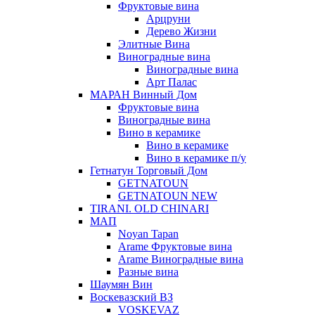
Фруктовые вина
Арцруни
Дерево Жизни
Элитные Вина
Виноградные вина
Виноградные вина
Арт Палас
МАРАН Винный Дом
Фруктовые вина
Виноградные вина
Вино в керамике
Вино в керамике
Вино в керамике п/у
Гетнатун Торговый Дом
GETNATOUN
GETNATOUN NEW
TIRANI. OLD CHINARI
МАП
Noyan Tapan
Arame Фруктовые вина
Arame Виноградные вина
Разные вина
Шаумян Вин
Воскевазский ВЗ
VOSKEVAZ