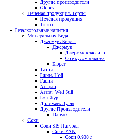
Другие производители
Globex
Печёная продукция. Торты
Печёная продукция
Торты
Безалкогольные напитки
Минеральная Вода
Джермук. Бюрег
Джермук
Джермук классика
Со вкусом лимона
Бюрег
Татни
Бжни. Ной
Гарни
Апаран
Ararat. Well Still
Бон Жур
Дилижан. Зулал
Другие Производители
Dausuz
Соки
Соки SIS Натурал
Соки YAN
Соки 0,930 л