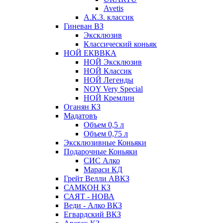
Avetis
А.К.З. классик
Гиневан ВЗ
Эксклюзив
Классический коньяк
НОЙ ЕКВВКА
НОЙ Эксклюзив
НОЙ Классик
НОЙ Легенды
NOY Very Speсial
НОЙ Кремлин
Оганян КЗ
Мадатовъ
Объем 0,5 л
Объем 0,75 л
Эксклюзивные Коньяки
Подарочные Коньяки
СИС Алко
Мараси КД
Грейт Велли АВКЗ
САМКОН КЗ
САЯТ - НОВА
Веди - Алко ВКЗ
Егвардский ВКЗ