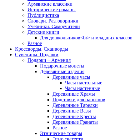
Армянские классики
Исторические романы
Публицистика
Словари. Разговорники
Учебники. Самоучители
Детские книги
Для дошкольников<br> и младших классов
Разное
Кроссворды. Сканворды
Сувениры. Подарки
Подарки – Армения
Подарочные монеты
Деревянные изделия
Деревянные часы
Часы настольные
Часы настенные
Деревянные Храмы
Подставки для напитков
Деревянные Тарелки
Деревянные Вазы
Деревянные Кресты
Деревянные Гранаты
Разное
Этнические товары
Этно скатерти