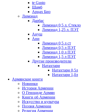
te Gusto
Шамб
Арцах Био
Лимонад
Дарбас
Лимонад 0,5 л. Стекло
Лимонад 1,25 л. ПЭТ
Ануш
Ани
Лимонад 0,5 л ст
Лимонад 0,5 л ПЭТ
Лимонад 1,0 л ПЭТ
Лимонад 1,5 л ПЭТ
Другие производители
Натахтари
Натахтари 0,5л
Натахтари 1,0л
Армянские книги
Новинки
История Армении
О Геноциде Армян
Книги об Армении
Иcкусство и культура
Поэзия Армении
Религия Армении