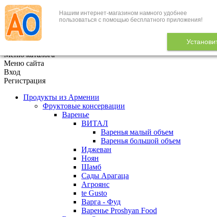
Нашим интернет-магазином намного удобнее
+7 (495) 646-888-1
пользоваться с помощью бесплатного приложения!
В корзине
0
товаров
Установи
x
Меню каталога
Меню сайта
Вход
Регистрация
Продукты из Армении
Фруктовые консервации
Варенье
ВИТАЛ
Варенья малый объем
Варенья большой объем
Иджеван
Ноян
Шамб
Сады Арагаца
Агроянс
te Gusto
Варга - Фуд
Варенье Proshyan Food