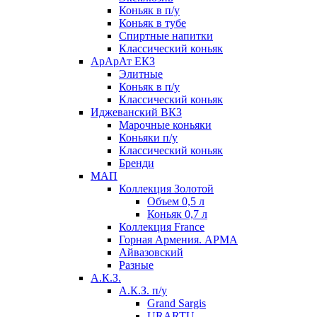
Коньяк в п/у
Коньяк в тубе
Спиртные напитки
Классический коньяк
АрАрАт ЕКЗ
Элитные
Коньяк в п/у
Классический коньяк
Иджеванский ВКЗ
Марочные коньяки
Коньяки п/у
Классический коньяк
Бренди
МАП
Коллекция Золотой
Объем 0,5 л
Коньяк 0,7 л
Коллекция France
Горная Армения. АРМА
Айвазовский
Разные
А.К.З.
А.К.З. п/у
Grand Sargis
URARTU