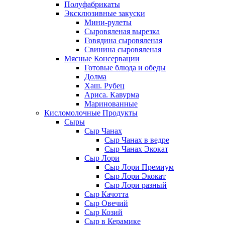
Полуфабрикаты
Эксклюзивные закуски
Мини-рулеты
Сыровяленая вырезка
Говядина сыровяленая
Свинина сыровяленая
Мясные Консервации
Готовые блюда и обеды
Долма
Хаш. Рубец
Ариса. Кавурма
Маринованные
Кисломолочные Продукты
Сыры
Сыр Чанах
Сыр Чанах в ведре
Сыр Чанах Экокат
Сыр Лори
Сыр Лори Премиум
Сыр Лори Экокат
Сыр Лори разный
Сыр Качотта
Сыр Овечий
Сыр Козий
Сыр в Керамике