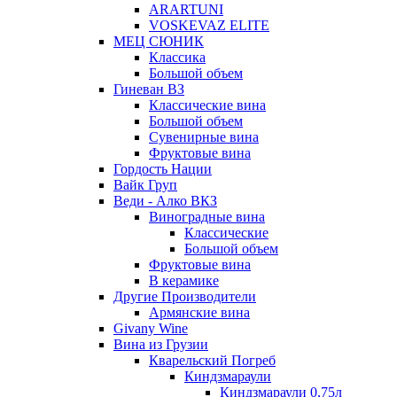
ARARTUNI
VOSKEVAZ ELITE
МЕЦ СЮНИК
Классика
Большой объем
Гиневан ВЗ
Классические вина
Большой объем
Сувенирные вина
Фруктовые вина
Гордость Нации
Вайк Груп
Веди - Алко ВКЗ
Виноградные вина
Классические
Большой объем
Фруктовые вина
В керамике
Другие Производители
Армянские вина
Givany Wine
Вина из Грузии
Кварельский Погреб
Киндзмараули
Киндзмараули 0,75л