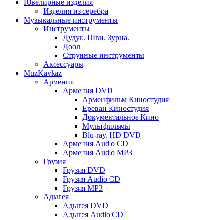
Ювелирные изделия
Изделия из серебра
Музыкальные инструменты
Инструменты
Дудук. Шви. Зурна.
Доол
Струнные инструменты
Аксессуары
MuzKavkaz
Армения
Армения DVD
Арменфильм Киностудия
Ереван Киностудия
Документальное Кино
Мультфильмы
Blu-ray. HD DVD
Армения Audio CD
Армения Audio MP3
Грузия
Грузия DVD
Грузия Audio CD
Грузия MP3
Адыгея
Адыгея DVD
Адыгея Audio CD