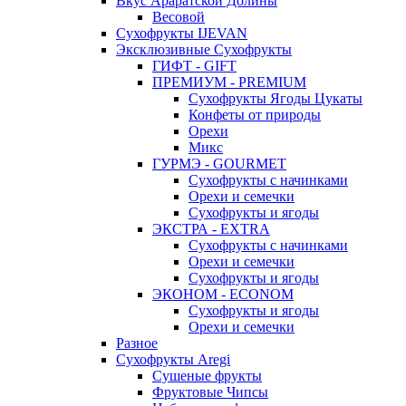
Вкус Араратской Долины
Весовой
Сухофрукты IJEVAN
Эксклюзивные Сухофрукты
ГИФТ - GIFT
ПРЕМИУМ - PREMIUM
Сухофрукты Ягоды Цукаты
Конфеты от природы
Орехи
Микс
ГУРМЭ - GOURMET
Сухофрукты с начинками
Орехи и семечки
Сухофрукты и ягоды
ЭКСТРА - EXTRA
Сухофрукты с начинками
Орехи и семечки
Сухофрукты и ягоды
ЭКОНОМ - ECONOM
Сухофрукты и ягоды
Орехи и семечки
Разное
Сухофрукты Aregi
Сушеные фрукты
Фруктовые Чипсы