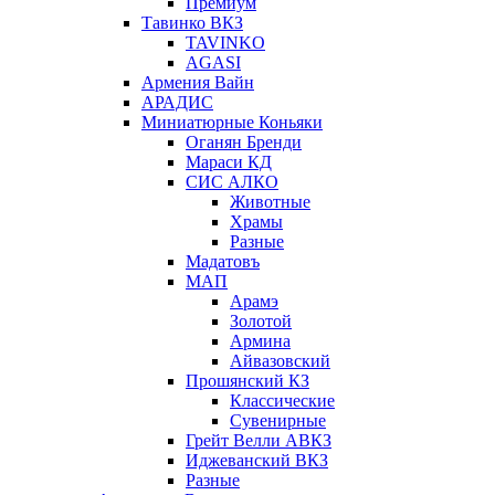
Премиум
Тавинко ВКЗ
TAVINKO
AGASI
Армения Вайн
АРАДИС
Миниатюрные Коньяки
Оганян Бренди
Мараси КД
СИС АЛКО
Животные
Храмы
Разные
Мадатовъ
МАП
Арамэ
Золотой
Армина
Айвазовский
Прошянский КЗ
Классические
Сувенирные
Грейт Велли АВКЗ
Иджеванский ВКЗ
Разные