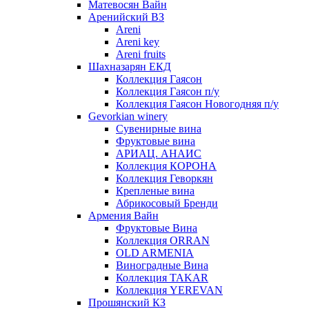
Матевосян Вайн
Аренийский ВЗ
Areni
Areni key
Areni fruits
Шахназарян ЕКД
Коллекция Гаясон
Коллекция Гаясон п/у
Коллекция Гаясон Новогодняя п/у
Gevorkian winery
Сувенирные вина
Фруктовые вина
АРИАЦ. АНАИС
Коллекция КОРОНА
Коллекция Геворкян
Крепленые вина
Абрикосовый Бренди
Армения Вайн
Фруктовые Вина
Коллекция ORRAN
OLD ARMENIA
Виноградные Вина
Коллекция TAKAR
Коллекция YEREVAN
Прошянский КЗ