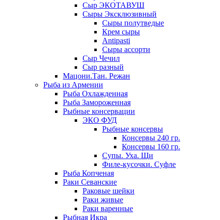
Сыр ЭКОТАВУШ
Сыры Эксклюзивный
Сыры полутведые
Крем сыры
Antipasti
Сыры ассорти
Сыр Чечил
Сыр разный
Мацони.Тан. Режан
Рыба из Армении
Рыба Охлажденная
Рыба Замороженная
Рыбные консервации
ЭКО ФУД
Рыбные консервы
Консервы 240 гр.
Консервы 160 гр.
Супы. Уха. Щи
Филе-кусочки. Суфле
Рыба Копченая
Раки Севанские
Раковые шейки
Раки живые
Раки варенные
Рыбная Икра