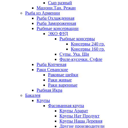
Сыр разный
Мацони.Тан. Режан
Рыба из Армении
Рыба Охлажденная
Рыба Замороженная
Рыбные консервации
ЭКО ФУД
Рыбные консервы
Консервы 240 гр.
Консервы 160 гр.
Супы. Уха. Щи
Филе-кусочки. Суфле
Рыба Копченая
Раки Севанские
Раковые шейки
Раки живые
Раки варенные
Рыбная Икра
Бакалея
Крупы
Фасованная крупа
Крупы Арарат
Крупы Нат Продукт
Крупы Наша Деревня
Другие производители