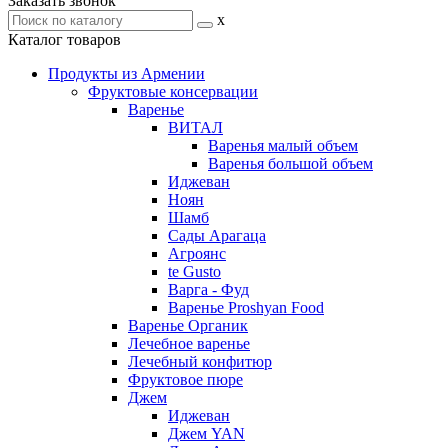
Заказать звонок
x
Каталог товаров
Продукты из Армении
Фруктовые консервации
Варенье
ВИТАЛ
Варенья малый объем
Варенья большой объем
Иджеван
Ноян
Шамб
Сады Арагаца
Агроянс
te Gusto
Варга - Фуд
Варенье Proshyan Food
Варенье Органик
Лечебное варенье
Лечебный конфитюр
Фруктовое пюре
Джем
Иджеван
Джем YAN