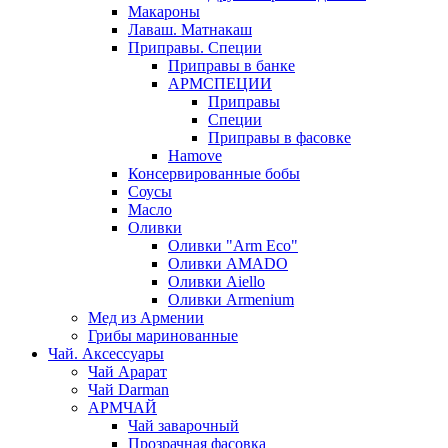
Макароны
Лаваш. Матнакаш
Приправы. Специи
Приправы в банке
АРМСПЕЦИИ
Приправы
Специи
Приправы в фасовке
Hamove
Консервированные бобы
Соусы
Масло
Оливки
Оливки "Arm Eco"
Оливки AMADO
Оливки Aiello
Оливки Armenium
Мед из Армении
Грибы маринованные
Чай. Аксессуары
Чай Арарат
Чай Darman
АРМЧАЙ
Чай заварочный
Прозрачная фасовка