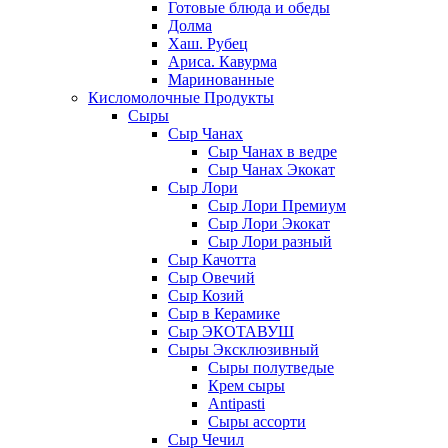
Готовые блюда и обеды
Долма
Хаш. Рубец
Ариса. Кавурма
Маринованные
Кисломолочные Продукты
Сыры
Сыр Чанах
Сыр Чанах в ведре
Сыр Чанах Экокат
Сыр Лори
Сыр Лори Премиум
Сыр Лори Экокат
Сыр Лори разный
Сыр Качотта
Сыр Овечий
Сыр Козий
Сыр в Керамике
Сыр ЭКОТАВУШ
Сыры Эксклюзивный
Сыры полутведые
Крем сыры
Antipasti
Сыры ассорти
Сыр Чечил