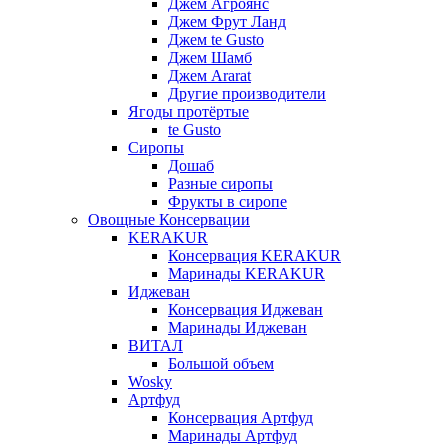
Джем Агроянс
Джем Фрут Ланд
Джем te Gusto
Джем Шамб
Джем Ararat
Другие производители
Ягоды протёртые
te Gusto
Сиропы
Дошаб
Разные сиропы
Фрукты в сиропе
Овощные Консервации
KERAKUR
Консервация KERAKUR
Маринады KERAKUR
Иджеван
Консервация Иджеван
Маринады Иджеван
ВИТАЛ
Большой объем
Wosky
Артфуд
Консервация Артфуд
Маринады Артфуд