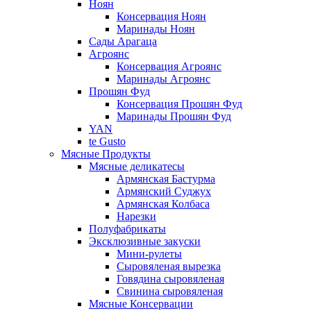
Ноян
Консервация Ноян
Маринады Ноян
Сады Арагаца
Агроянс
Консервация Агроянс
Маринады Агроянс
Прошян Фуд
Консервация Прошян Фуд
Маринады Прошян Фуд
YAN
te Gusto
Мясные Продукты
Мясные деликатесы
Армянская Бастурма
Армянский Суджух
Армянская Колбаса
Нарезки
Полуфабрикаты
Эксклюзивные закуски
Мини-рулеты
Сыровяленая вырезка
Говядина сыровяленая
Свинина сыровяленая
Мясные Консервации