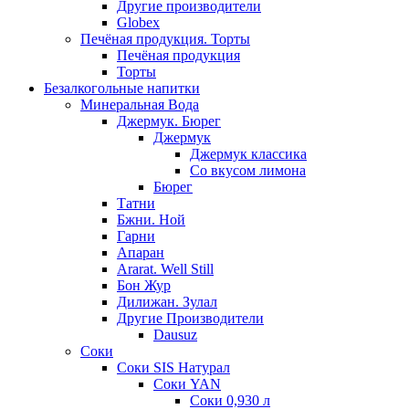
Другие производители
Globex
Печёная продукция. Торты
Печёная продукция
Торты
Безалкогольные напитки
Минеральная Вода
Джермук. Бюрег
Джермук
Джермук классика
Со вкусом лимона
Бюрег
Татни
Бжни. Ной
Гарни
Апаран
Ararat. Well Still
Бон Жур
Дилижан. Зулал
Другие Производители
Dausuz
Соки
Соки SIS Натурал
Соки YAN
Соки 0,930 л