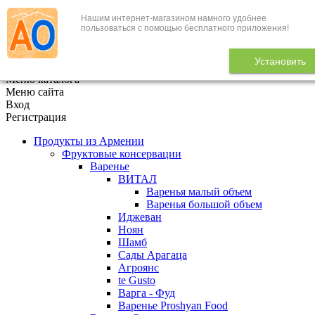
Нашим интернет-магазином намного удобнее
+7 (495) 646-888-1
пользоваться с помощью бесплатного приложения!
В корзине
0
товаров
Установить
x
Меню каталога
Меню сайта
Вход
Регистрация
Продукты из Армении
Фруктовые консервации
Варенье
ВИТАЛ
Варенья малый объем
Варенья большой объем
Иджеван
Ноян
Шамб
Сады Арагаца
Агроянс
te Gusto
Варга - Фуд
Варенье Proshyan Food