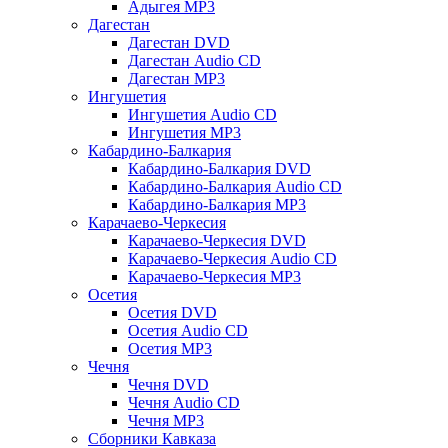
Адыгея MP3
Дагестан
Дагестан DVD
Дагестан Audio CD
Дагестан MP3
Ингушетия
Ингушетия Audio CD
Ингушетия MP3
Кабардино-Балкария
Кабардино-Балкария DVD
Кабардино-Балкария Audio CD
Кабардино-Балкария MP3
Карачаево-Черкесия
Карачаево-Черкесия DVD
Карачаево-Черкесия Audio CD
Карачаево-Черкесия MP3
Осетия
Осетия DVD
Осетия Audio CD
Осетия MP3
Чечня
Чечня DVD
Чечня Audio CD
Чечня MP3
Сборники Кавказа