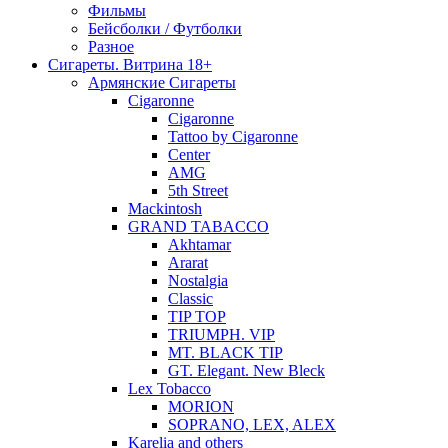
Фильмы
Бейсболки / Футболки
Разное
Сигареты. Витрина 18+
Армянские Сигареты
Cigaronne
Cigaronne
Tattoo by Cigaronne
Center
AMG
5th Street
Mackintosh
GRAND TABACCO
Akhtamar
Ararat
Nostalgia
Classic
TIP TOP
TRIUMPH. VIP
MT. BLACK TIP
GT. Elegant. New Bleck
Lex Tobacco
MORION
SOPRANO, LEX, ALEX
Karelia and others