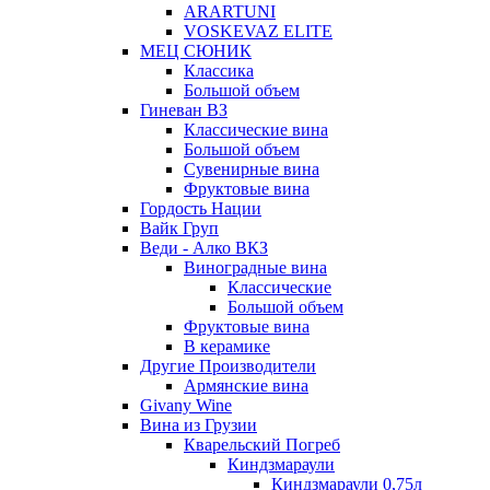
ARARTUNI
VOSKEVAZ ELITE
МЕЦ СЮНИК
Классика
Большой объем
Гиневан ВЗ
Классические вина
Большой объем
Сувенирные вина
Фруктовые вина
Гордость Нации
Вайк Груп
Веди - Алко ВКЗ
Виноградные вина
Классические
Большой объем
Фруктовые вина
В керамике
Другие Производители
Армянские вина
Givany Wine
Вина из Грузии
Кварельский Погреб
Киндзмараули
Киндзмараули 0,75л