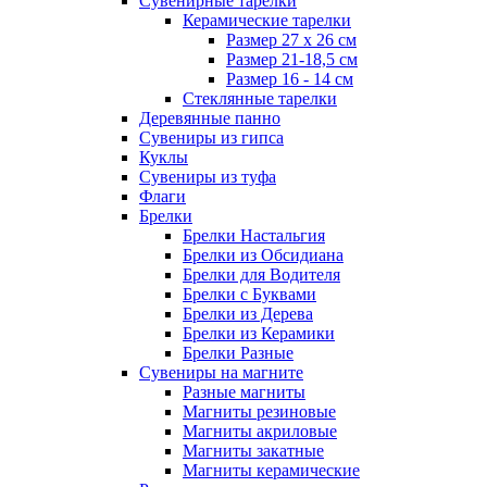
Сувенирные тарелки
Керамические тарелки
Размер 27 х 26 см
Размер 21-18,5 см
Размер 16 - 14 см
Стеклянные тарелки
Деревянные панно
Сувениры из гипса
Куклы
Сувениры из туфа
Флаги
Брелки
Брелки Настальгия
Брелки из Обсидиана
Брелки для Водителя
Брелки с Буквами
Брелки из Дерева
Брелки из Керамики
Брелки Разные
Сувениры на магните
Разные магниты
Магниты резиновые
Магниты акриловые
Магниты закатные
Магниты керамические