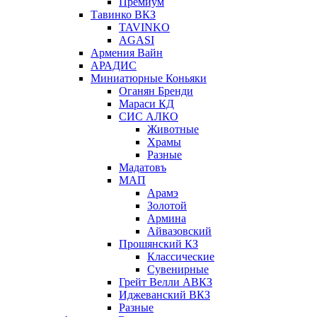
Премиум
Тавинко ВКЗ
TAVINKO
AGASI
Армения Вайн
АРАДИС
Миниатюрные Коньяки
Оганян Бренди
Мараси КД
СИС АЛКО
Животные
Храмы
Разные
Мадатовъ
МАП
Арамэ
Золотой
Армина
Айвазовский
Прошянский КЗ
Классические
Сувенирные
Грейт Велли АВКЗ
Иджеванский ВКЗ
Разные