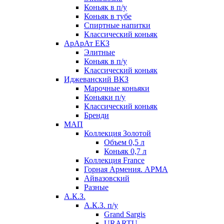
Коньяк в п/у
Коньяк в тубе
Спиртные напитки
Классический коньяк
АрАрАт ЕКЗ
Элитные
Коньяк в п/у
Классический коньяк
Иджеванский ВКЗ
Марочные коньяки
Коньяки п/у
Классический коньяк
Бренди
МАП
Коллекция Золотой
Объем 0,5 л
Коньяк 0,7 л
Коллекция France
Горная Армения. АРМА
Айвазовский
Разные
А.К.З.
А.К.З. п/у
Grand Sargis
URARTU