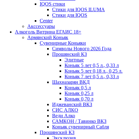
IQOS стики
Стики для IQOS ILUMA
Стики для IQOS
Сenter
Акссессуары
Алкоголь Витрина ЕГАИС 18+
Армянский Коньяк
Сувенирные Коньяки
Символы Нового 2026 Года
Прошянский КЗ
Элитные
Коньяк 5 лет 0,5 л., 0,33 л
Коньяк 5 лет 0,18 л., 0,25 л.
Коньяк 7 лет 0,5 л., 0,33 л
Шахназарян ВКД
Коньяк 0,5 л
Коньяк 0,25 л
Коньяк 0,70 л
Иджеванский ВКЗ
СИС АЛКО
Веди Алко
САМКОН / Тавинко ВКЗ
Коньяк сувенирный Сабля
Прошянский КЗ
Эксклюзив