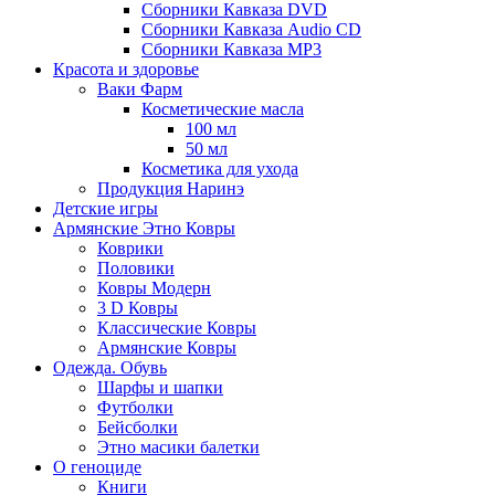
Сборники Кавказа DVD
Сборники Кавказа Audio CD
Сборники Кавказа MP3
Красота и здоровье
Ваки Фарм
Косметические масла
100 мл
50 мл
Косметика для ухода
Продукция Наринэ
Детские игры
Армянские Этно Ковры
Коврики
Половики
Ковры Модерн
3 D Ковры
Классические Ковры
Армянские Ковры
Одежда. Обувь
Шарфы и шапки
Футболки
Бейсболки
Этно масики балетки
О геноциде
Книги