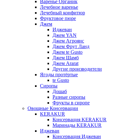
Варенье Органик
Лечебное варенье
Лечебный конфитюр
Фруктовое пюре
Джем
Иджеван
Джем YAN
Джем Агроянс
Джем Фрут Ланд
Джем te Gusto
Джем Шамб
Джем Ararat
Другие производители
Ягоды протёртые
te Gusto
Сиропы
Дошаб
Разные сиропы
Фрукты в сиропе
Овощные Консервации
KERAKUR
Консервация KERAKUR
Маринады KERAKUR
Иджеван
Консервация Иджеван