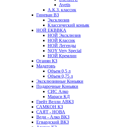
Avetis
А.К.З. классик
Гиневан ВЗ
Эксклюзив
Классический коньяк
НОЙ ЕКВВКА
НОЙ Эксклюзив
НОЙ Классик
НОЙ Легенды
NOY Very Speсial
НОЙ Кремлин
Оганян КЗ
Мадатовъ
Объем 0,5 л
Объем 0,75 л
Эксклюзивные Коньяки
Подарочные Коньяки
СИС Алко
Мараси КД
Грейт Велли АВКЗ
САМКОН КЗ
САЯТ - НОВА
Веди - Алко ВКЗ
Егвардский ВКЗ