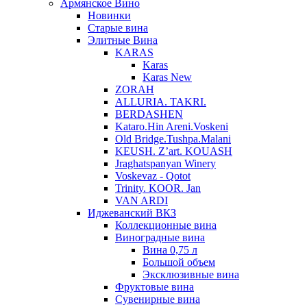
Армянское Вино
Новинки
Старые вина
Элитные Вина
KARAS
Karas
Karas New
ZORAH
ALLURIA. TAKRI.
BERDASHEN
Kataro.Hin Areni.Voskeni
Old Bridge.Tushpa.Malani
KEUSH. Z’art. KOUASH
Jraghatspanyan Winery
Voskevaz - Qotot
Trinity. KOOR. Jan
VAN ARDI
Иджеванский ВКЗ
Коллекционные вина
Виноградные вина
Вина 0,75 л
Большой объем
Эксклюзивные вина
Фруктовые вина
Cувенирные вина