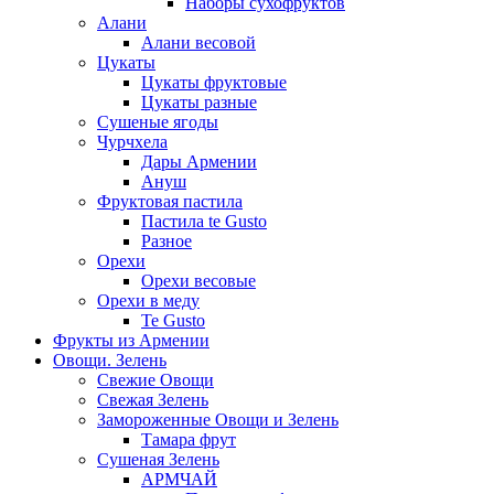
Наборы сухофруктов
Алани
Алани весовой
Цукаты
Цукаты фруктовые
Цукаты разные
Сушеные ягоды
Чурчхела
Дары Армении
Ануш
Фруктовая пастила
Пастила te Gusto
Разное
Орехи
Орехи весовые
Орехи в меду
Te Gusto
Фрукты из Армении
Овощи. Зелень
Свежие Овощи
Свежая Зелень
Замороженные Овощи и Зелень
Тамара фрут
Сушеная Зелень
АРМЧАЙ