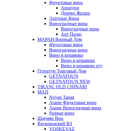
Фруктовые вина
Арцруни
Дерево Жизни
Элитные Вина
Виноградные вина
Виноградные вина
Арт Палас
МАРАН Винный Дом
Фруктовые вина
Виноградные вина
Вино в керамике
Вино в керамике
Вино в керамике п/у
Гетнатун Торговый Дом
GETNATOUN
GETNATOUN NEW
TIRANI. OLD CHINARI
МАП
Noyan Tapan
Arame Фруктовые вина
Arame Виноградные вина
Разные вина
Шаумян Вин
Воскевазский ВЗ
VOSKEVAZ