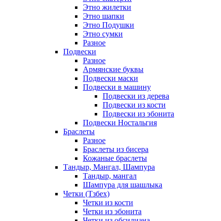
Этно жилетки
Этно шапки
Этно Подушки
Этно сумки
Разное
Подвески
Разное
Армянские буквы
Подвески маски
Подвески в машину
Подвески из дерева
Подвески из кости
Подвески из эбонита
Подвески Ностальгия
Браслеты
Разное
Браслеты из бисера
Кожаные браслеты
Тандыр, Мангал, Шампура
Тандыр, мангал
Шампура для шашлыка
Четки (Тзбех)
Четки из кости
Четки из эбонита
Четки из обсидиана