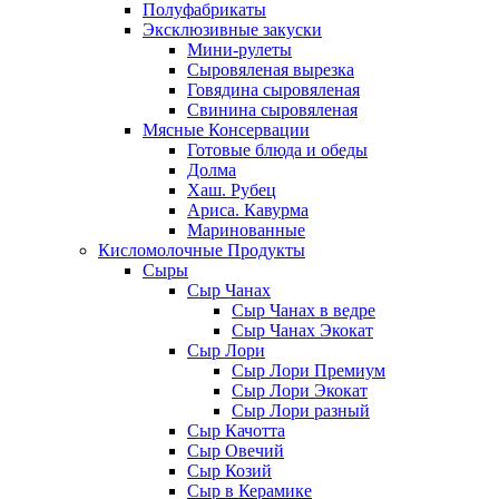
Полуфабрикаты
Эксклюзивные закуски
Мини-рулеты
Сыровяленая вырезка
Говядина сыровяленая
Свинина сыровяленая
Мясные Консервации
Готовые блюда и обеды
Долма
Хаш. Рубец
Ариса. Кавурма
Маринованные
Кисломолочные Продукты
Сыры
Сыр Чанах
Сыр Чанах в ведре
Сыр Чанах Экокат
Сыр Лори
Сыр Лори Премиум
Сыр Лори Экокат
Сыр Лори разный
Сыр Качотта
Сыр Овечий
Сыр Козий
Сыр в Керамике