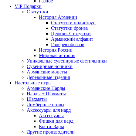
Разное
VIP Подарки
Статуэтки
История Армении
Статуэтки полистоун
Статуэтки бронза
Церкви. Статуэтки
Армянский алфавит
Галерея образов
История России
Мировая история
Уникальные сувенирные светильники
Сувенирные ночники
Армянские монеты
Деревянные изделия
Настольные игры
Армянские Нарды
Нарды + Шахматы
Шахматы
Ломберные столы
Аксессуары для нард
Аксессуары
Фишки для нард
Кости. Зары
Другие производители