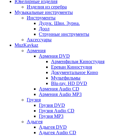
Ювелирные изделия
Изделия из серебра
Музыкальные инструменты
Инструменты
Дудук. Шви. Зурна.
Доол
Струнные инструменты
Аксессуары
MuzKavkaz
Армения
Армения DVD
Арменфильм Киностудия
Ереван Киностудия
Документальное Кино
Мультфильмы
Blu-ray. HD DVD
Армения Audio CD
Армения Audio MP3
Грузия
Грузия DVD
Грузия Audio CD
Грузия MP3
Адыгея
Адыгея DVD
Адыгея Audio CD