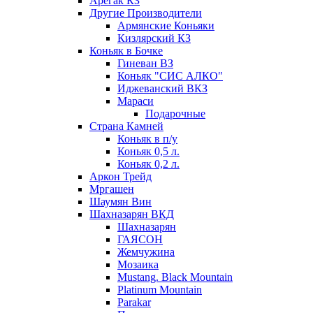
Арегак КЗ
Другие Производители
Армянские Коньяки
Кизлярский КЗ
Коньяк в Бочке
Гиневан ВЗ
Коньяк "СИС АЛКО"
Иджеванский ВКЗ
Мараси
Подарочные
Страна Камней
Коньяк в п/у
Коньяк 0,5 л.
Коньяк 0,2 л.
Аркон Трейд
Мргашен
Шаумян Вин
Шахназарян ВКД
Шахназарян
ГАЯСОН
Жемчужина
Мозаика
Mustang. Black Mountain
Platinum Mountain
Parakar