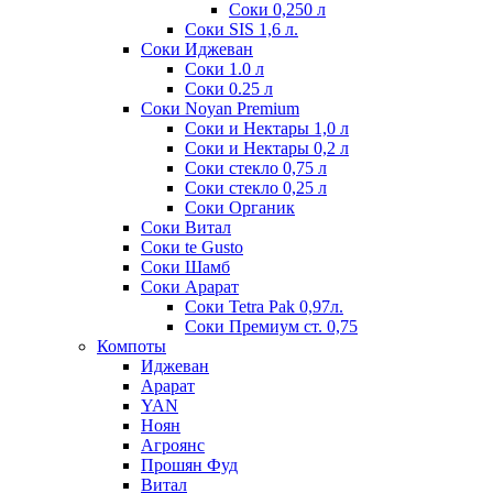
Соки 0,250 л
Соки SIS 1,6 л.
Соки Иджеван
Соки 1.0 л
Соки 0.25 л
Соки Noyan Premium
Соки и Нектары 1,0 л
Соки и Нектары 0,2 л
Соки стекло 0,75 л
Соки стекло 0,25 л
Соки Органик
Соки Витал
Соки te Gusto
Соки Шамб
Соки Арарат
Соки Tetra Pak 0,97л.
Соки Премиум ст. 0,75
Компоты
Иджеван
Арарат
YAN
Ноян
Агроянс
Прошян Фуд
Витал