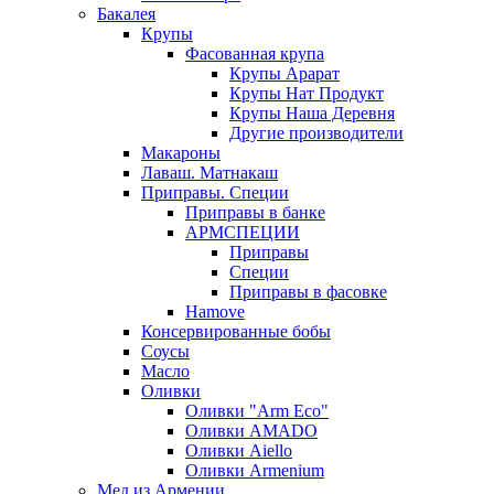
Бакалея
Крупы
Фасованная крупа
Крупы Арарат
Крупы Нат Продукт
Крупы Наша Деревня
Другие производители
Макароны
Лаваш. Матнакаш
Приправы. Специи
Приправы в банке
АРМСПЕЦИИ
Приправы
Специи
Приправы в фасовке
Hamove
Консервированные бобы
Соусы
Масло
Оливки
Оливки "Arm Eco"
Оливки AMADO
Оливки Aiello
Оливки Armenium
Мед из Армении