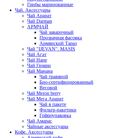
Грибы маринованные
Чай. Аксессуары
Чай Арарат
Чай Darman
АРМЧАЙ
Чай заварочный
Прозрачная фасовка
Армянский Тараз
Чай "IJEVAN". MASIS
Чай Агат
Чай Нане
Чай Гюмри
Чай Манана
Чай травяной
Био-сертифицированный
Весовой
Чай Meron berry
Чай Мега Арарат
Чай в пакете
Фильтр-пакетики
Гофроупаковка
Чай Амарас
Чайные аксессуары
Кофе. Аксессуары
Армянский кофе