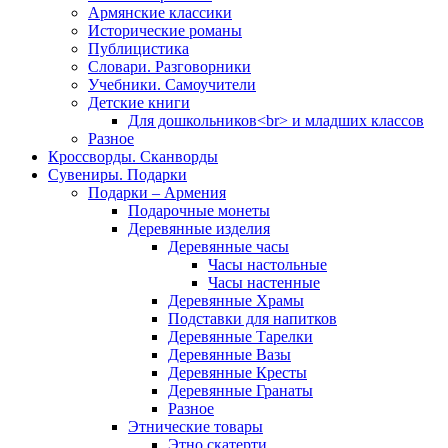
Армянские классики
Исторические романы
Публицистика
Словари. Разговорники
Учебники. Самоучители
Детские книги
Для дошкольников<br> и младших классов
Разное
Кроссворды. Сканворды
Сувениры. Подарки
Подарки – Армения
Подарочные монеты
Деревянные изделия
Деревянные часы
Часы настольные
Часы настенные
Деревянные Храмы
Подставки для напитков
Деревянные Тарелки
Деревянные Вазы
Деревянные Кресты
Деревянные Гранаты
Разное
Этнические товары
Этно скатерти