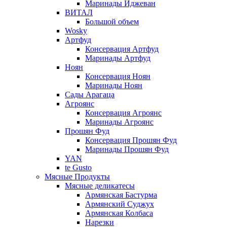
Маринады Иджеван
ВИТАЛ
Большой объем
Wosky
Артфуд
Консервация Артфуд
Маринады Артфуд
Ноян
Консервация Ноян
Маринады Ноян
Сады Арагаца
Агроянс
Консервация Агроянс
Маринады Агроянс
Прошян Фуд
Консервация Прошян Фуд
Маринады Прошян Фуд
YAN
te Gusto
Мясные Продукты
Мясные деликатесы
Армянская Бастурма
Армянский Суджух
Армянская Колбаса
Нарезки