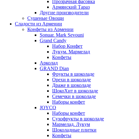
Прозрачная фасовка
Армянский Тараз
Другие производители
Сушеные Овощи
Сладости из Армении
Конфеты из Армении
Sonuar. Mark Sevouni
Grand Candy
Набор Конфет
Лукум. Мармелад
Конфеты
Арколад
GRAND Dian
Фрукты в шоколаде
Орехи в шоколаде
Драже в шоколаде
ШокоХит в шоколаде
Семечки в шоколаде
Наборы конфет
JOYCO
Наборы конфет
Сухофрукты в шоколаде
Мармелад. Лукум
Шоколадные плитки
Конфеты