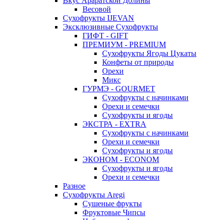
Вкус Араратской Долины
Весовой
Сухофрукты IJEVAN
Эксклюзивные Сухофрукты
ГИФТ - GIFT
ПРЕМИУМ - PREMIUM
Сухофрукты Ягоды Цукаты
Конфеты от природы
Орехи
Микс
ГУРМЭ - GOURMET
Сухофрукты с начинками
Орехи и семечки
Сухофрукты и ягоды
ЭКСТРА - EXTRA
Сухофрукты с начинками
Орехи и семечки
Сухофрукты и ягоды
ЭКОНОМ - ECONOM
Сухофрукты и ягоды
Орехи и семечки
Разное
Сухофрукты Aregi
Сушеные фрукты
Фруктовые Чипсы