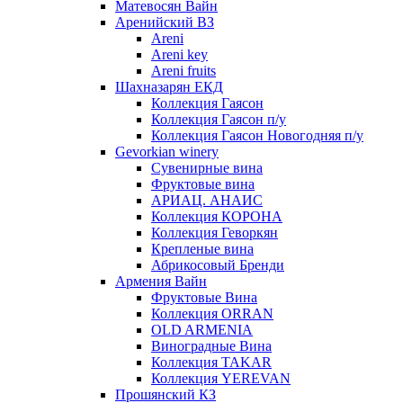
Матевосян Вайн
Аренийский ВЗ
Areni
Areni key
Areni fruits
Шахназарян ЕКД
Коллекция Гаясон
Коллекция Гаясон п/у
Коллекция Гаясон Новогодняя п/у
Gevorkian winery
Сувенирные вина
Фруктовые вина
АРИАЦ. АНАИС
Коллекция КОРОНА
Коллекция Геворкян
Крепленые вина
Абрикосовый Бренди
Армения Вайн
Фруктовые Вина
Коллекция ORRAN
OLD ARMENIA
Виноградные Вина
Коллекция TAKAR
Коллекция YEREVAN
Прошянский КЗ