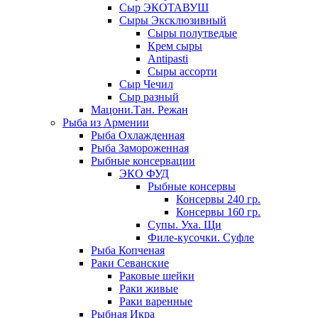
Сыр ЭКОТАВУШ
Сыры Эксклюзивный
Сыры полутведые
Крем сыры
Antipasti
Сыры ассорти
Сыр Чечил
Сыр разный
Мацони.Тан. Режан
Рыба из Армении
Рыба Охлажденная
Рыба Замороженная
Рыбные консервации
ЭКО ФУД
Рыбные консервы
Консервы 240 гр.
Консервы 160 гр.
Супы. Уха. Щи
Филе-кусочки. Суфле
Рыба Копченая
Раки Севанские
Раковые шейки
Раки живые
Раки варенные
Рыбная Икра