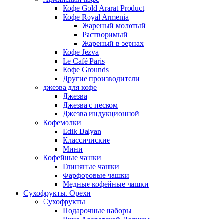
Кофе Gold Ararat Product
Кофе Royal Armenia
Жареный молотый
Растворимый
Жареный в зернах
Кофе Jezva
Le Café Paris
Кофе Grounds
Другие производители
джезва для кофе
Джезва
Джезва с песком
Джезва индукционной
Кофемолки
Edik Balyan
Классичиские
Мини
Кофейные чашки
Глиняные чашки
Фарфоровые чашки
Медные кофейные чашки
Сухофрукты. Орехи
Сухофрукты
Подарочные наборы