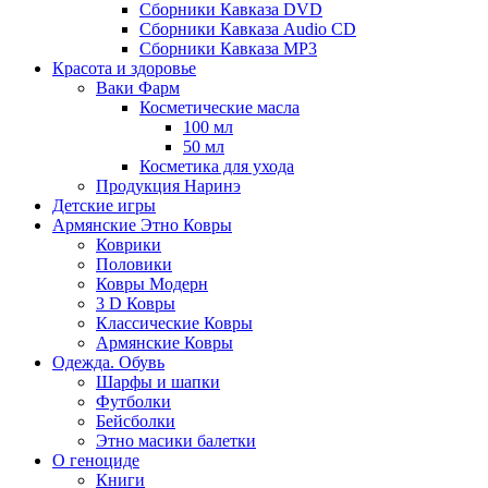
Сборники Кавказа DVD
Сборники Кавказа Audio CD
Сборники Кавказа MP3
Красота и здоровье
Ваки Фарм
Косметические масла
100 мл
50 мл
Косметика для ухода
Продукция Наринэ
Детские игры
Армянские Этно Ковры
Коврики
Половики
Ковры Модерн
3 D Ковры
Классические Ковры
Армянские Ковры
Одежда. Обувь
Шарфы и шапки
Футболки
Бейсболки
Этно масики балетки
О геноциде
Книги