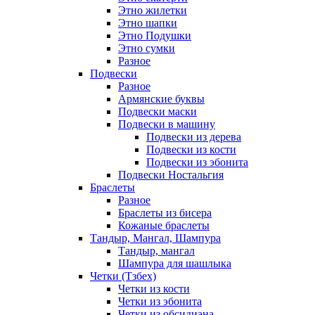
Этно жилетки
Этно шапки
Этно Подушки
Этно сумки
Разное
Подвески
Разное
Армянские буквы
Подвески маски
Подвески в машину
Подвески из дерева
Подвески из кости
Подвески из эбонита
Подвески Ностальгия
Браслеты
Разное
Браслеты из бисера
Кожаные браслеты
Тандыр, Мангал, Шампура
Тандыр, мангал
Шампура для шашлыка
Четки (Тзбех)
Четки из кости
Четки из эбонита
Четки из обсидиана