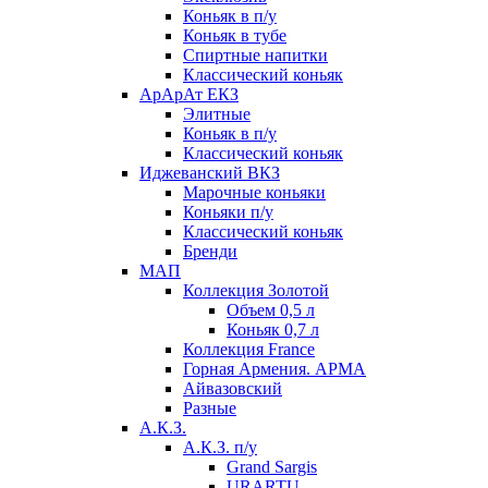
Коньяк в п/у
Коньяк в тубе
Спиртные напитки
Классический коньяк
АрАрАт ЕКЗ
Элитные
Коньяк в п/у
Классический коньяк
Иджеванский ВКЗ
Марочные коньяки
Коньяки п/у
Классический коньяк
Бренди
МАП
Коллекция Золотой
Объем 0,5 л
Коньяк 0,7 л
Коллекция France
Горная Армения. АРМА
Айвазовский
Разные
А.К.З.
А.К.З. п/у
Grand Sargis
URARTU