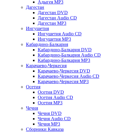
Адыгея MP3
Дагестан
Дагестан DVD
Дагестан Audio CD
Дагестан MP3
Ингушетия
Ингушетия Audio CD
Ингушетия MP3
Кабардино-Балкария
Кабардино-Балкария DVD
Кабардино-Балкария Audio CD
Кабардино-Балкария MP3
Карачаево-Черкесия
Карачаево-Черкесия DVD
Карачаево-Черкесия Audio CD
Карачаево-Черкесия MP3
Осетия
Осетия DVD
Осетия Audio CD
Осетия MP3
Чечня
Чечня DVD
Чечня Audio CD
Чечня MP3
Сборники Кавказа