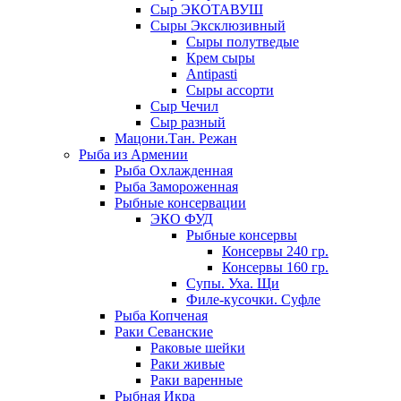
Сыр ЭКОТАВУШ
Сыры Эксклюзивный
Сыры полутведые
Крем сыры
Antipasti
Сыры ассорти
Сыр Чечил
Сыр разный
Мацони.Тан. Режан
Рыба из Армении
Рыба Охлажденная
Рыба Замороженная
Рыбные консервации
ЭКО ФУД
Рыбные консервы
Консервы 240 гр.
Консервы 160 гр.
Супы. Уха. Щи
Филе-кусочки. Суфле
Рыба Копченая
Раки Севанские
Раковые шейки
Раки живые
Раки варенные
Рыбная Икра