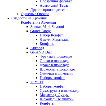
Прозрачная фасовка
Армянский Тараз
Другие производители
Сушеные Овощи
Сладости из Армении
Конфеты из Армении
Sonuar. Mark Sevouni
Grand Candy
Набор Конфет
Лукум. Мармелад
Конфеты
Арколад
GRAND Dian
Фрукты в шоколаде
Орехи в шоколаде
Драже в шоколаде
ШокоХит в шоколаде
Семечки в шоколаде
Наборы конфет
JOYCO
Наборы конфет
Сухофрукты в шоколаде
Мармелад. Лукум
Шоколадные плитки
Конфеты