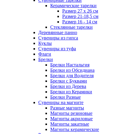
Сувенирные тарелки
Керамические тарелки
Размер 27 х 26 см
Размер 21-18,5 см
Размер 16 - 14 см
Стеклянные тарелки
Деревянные панно
Сувениры из гипса
Куклы
Сувениры из туфа
Флаги
Брелки
Брелки Настальгия
Брелки из Обсидиана
Брелки для Водителя
Брелки с Буквами
Брелки из Дерева
Брелки из Керамики
Брелки Разные
Сувениры на магните
Разные магниты
Магниты резиновые
Магниты акриловые
Магниты закатные
Магниты керамические