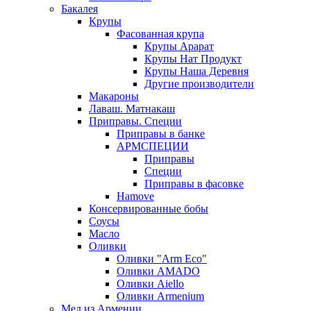
Бакалея
Крупы
Фасованная крупа
Крупы Арарат
Крупы Нат Продукт
Крупы Наша Деревня
Другие производители
Макароны
Лаваш. Матнакаш
Приправы. Специи
Приправы в банке
АРМСПЕЦИИ
Приправы
Специи
Приправы в фасовке
Hamove
Консервированные бобы
Соусы
Масло
Оливки
Оливки "Arm Eco"
Оливки AMADO
Оливки Aiello
Оливки Armenium
Мед из Армении