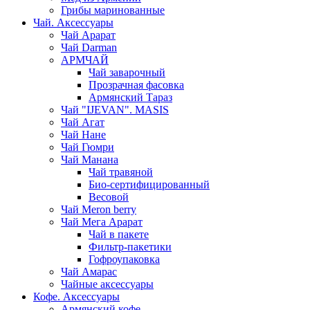
Грибы маринованные
Чай. Аксессуары
Чай Арарат
Чай Darman
АРМЧАЙ
Чай заварочный
Прозрачная фасовка
Армянский Тараз
Чай "IJEVAN". MASIS
Чай Агат
Чай Нане
Чай Гюмри
Чай Манана
Чай травяной
Био-сертифицированный
Весовой
Чай Meron berry
Чай Мега Арарат
Чай в пакете
Фильтр-пакетики
Гофроупаковка
Чай Амарас
Чайные аксессуары
Кофе. Аксессуары
Армянский кофе