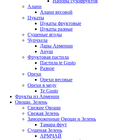
Наборы сухофруктов
Алани
Алани весовой
Цукаты
Цукаты фруктовые
Цукаты разные
Сушеные ягоды
Чурчхела
Дары Армении
Ануш
Фруктовая пастила
Пастила te Gusto
Разное
Орехи
Орехи весовые
Орехи в меду
Te Gusto
Фрукты из Армении
Овощи. Зелень
Свежие Овощи
Свежая Зелень
Замороженные Овощи и Зелень
Тамара фрут
Сушеная Зелень
АРМЧАЙ