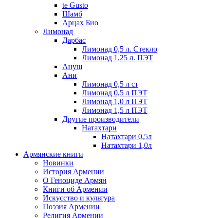
te Gusto
Шамб
Арцах Био
Лимонад
Дарбас
Лимонад 0,5 л. Стекло
Лимонад 1,25 л. ПЭТ
Ануш
Ани
Лимонад 0,5 л ст
Лимонад 0,5 л ПЭТ
Лимонад 1,0 л ПЭТ
Лимонад 1,5 л ПЭТ
Другие производители
Натахтари
Натахтари 0,5л
Натахтари 1,0л
Армянские книги
Новинки
История Армении
О Геноциде Армян
Книги об Армении
Иcкусство и культура
Поэзия Армении
Религия Армении