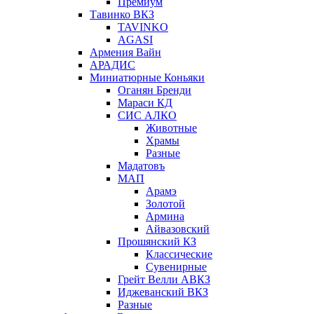
Премиум
Тавинко ВКЗ
TAVINKO
AGASI
Армения Вайн
АРАДИС
Миниатюрные Коньяки
Оганян Бренди
Мараси КД
СИС АЛКО
Животные
Храмы
Разные
Мадатовъ
МАП
Арамэ
Золотой
Армина
Айвазовский
Прошянский КЗ
Классические
Сувенирные
Грейт Велли АВКЗ
Иджеванский ВКЗ
Разные