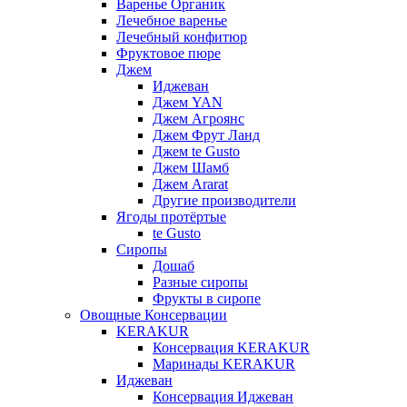
Варенье Органик
Лечебное варенье
Лечебный конфитюр
Фруктовое пюре
Джем
Иджеван
Джем YAN
Джем Агроянс
Джем Фрут Ланд
Джем te Gusto
Джем Шамб
Джем Ararat
Другие производители
Ягоды протёртые
te Gusto
Сиропы
Дошаб
Разные сиропы
Фрукты в сиропе
Овощные Консервации
KERAKUR
Консервация KERAKUR
Маринады KERAKUR
Иджеван
Консервация Иджеван