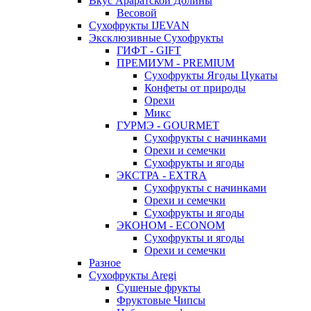
Вкус Араратской Долины
Весовой
Сухофрукты IJEVAN
Эксклюзивные Сухофрукты
ГИФТ - GIFT
ПРЕМИУМ - PREMIUM
Сухофрукты Ягоды Цукаты
Конфеты от природы
Орехи
Микс
ГУРМЭ - GOURMET
Сухофрукты с начинками
Орехи и семечки
Сухофрукты и ягоды
ЭКСТРА - EXTRA
Сухофрукты с начинками
Орехи и семечки
Сухофрукты и ягоды
ЭКОНОМ - ECONOM
Сухофрукты и ягоды
Орехи и семечки
Разное
Сухофрукты Aregi
Сушеные фрукты
Фруктовые Чипсы