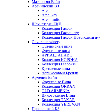
Матевосян Вайн
Аренийский ВЗ
Areni
Areni key
Areni fruits
Шахназарян ЕКД
Коллекция Гаясон
Коллекция Гаясон п/у
Коллекция Гаясон Новогодняя п/у
Gevorkian winery
Сувенирные вина
Фруктовые вина
АРИАЦ. АНАИС
Коллекция КОРОНА
Коллекция Геворкян
Крепленые вина
Абрикосовый Бренди
Армения Вайн
Фруктовые Вина
Коллекция ORRAN
OLD ARMENIA
Виноградные Вина
Коллекция TAKAR
Коллекция YEREVAN
Прошянский КЗ