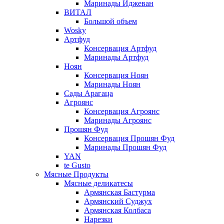
Маринады Иджеван
ВИТАЛ
Большой объем
Wosky
Артфуд
Консервация Артфуд
Маринады Артфуд
Ноян
Консервация Ноян
Маринады Ноян
Сады Арагаца
Агроянс
Консервация Агроянс
Маринады Агроянс
Прошян Фуд
Консервация Прошян Фуд
Маринады Прошян Фуд
YAN
te Gusto
Мясные Продукты
Мясные деликатесы
Армянская Бастурма
Армянский Суджух
Армянская Колбаса
Нарезки