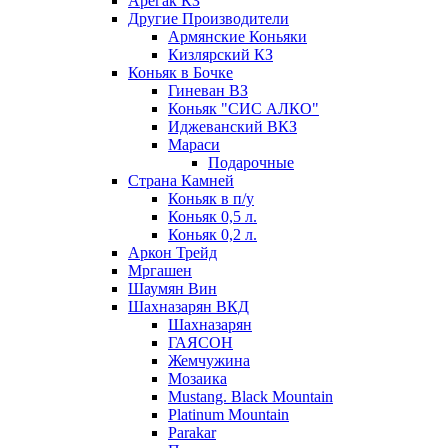
Арегак КЗ
Другие Производители
Армянские Коньяки
Кизлярский КЗ
Коньяк в Бочке
Гиневан ВЗ
Коньяк "СИС АЛКО"
Иджеванский ВКЗ
Мараси
Подарочные
Страна Камней
Коньяк в п/у
Коньяк 0,5 л.
Коньяк 0,2 л.
Аркон Трейд
Мргашен
Шаумян Вин
Шахназарян ВКД
Шахназарян
ГАЯСОН
Жемчужина
Мозаика
Mustang. Black Mountain
Platinum Mountain
Parakar