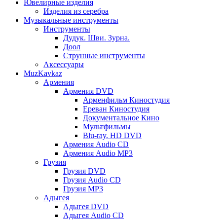
Ювелирные изделия
Изделия из серебра
Музыкальные инструменты
Инструменты
Дудук. Шви. Зурна.
Доол
Струнные инструменты
Аксессуары
MuzKavkaz
Армения
Армения DVD
Арменфильм Киностудия
Ереван Киностудия
Документальное Кино
Мультфильмы
Blu-ray. HD DVD
Армения Audio CD
Армения Audio MP3
Грузия
Грузия DVD
Грузия Audio CD
Грузия MP3
Адыгея
Адыгея DVD
Адыгея Audio CD