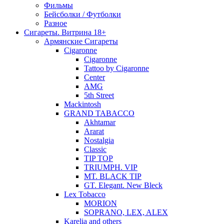
Фильмы
Бейсболки / Футболки
Разное
Сигареты. Витрина 18+
Армянские Сигареты
Cigaronne
Cigaronne
Tattoo by Cigaronne
Center
AMG
5th Street
Mackintosh
GRAND TABACCO
Akhtamar
Ararat
Nostalgia
Classic
TIP TOP
TRIUMPH. VIP
MT. BLACK TIP
GT. Elegant. New Bleck
Lex Tobacco
MORION
SOPRANO, LEX, ALEX
Karelia and others