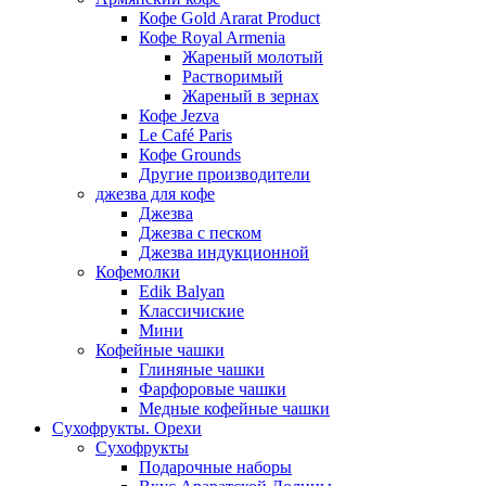
Кофе Gold Ararat Product
Кофе Royal Armenia
Жареный молотый
Растворимый
Жареный в зернах
Кофе Jezva
Le Café Paris
Кофе Grounds
Другие производители
джезва для кофе
Джезва
Джезва с песком
Джезва индукционной
Кофемолки
Edik Balyan
Классичиские
Мини
Кофейные чашки
Глиняные чашки
Фарфоровые чашки
Медные кофейные чашки
Сухофрукты. Орехи
Сухофрукты
Подарочные наборы