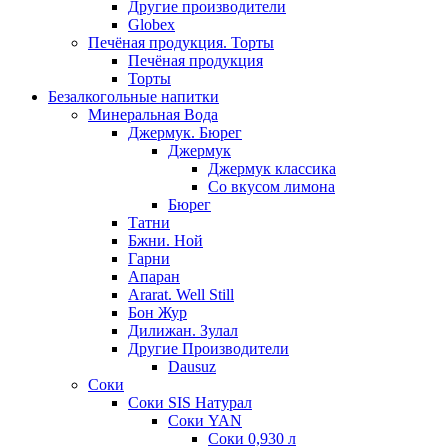
Другие производители
Globex
Печёная продукция. Торты
Печёная продукция
Торты
Безалкогольные напитки
Минеральная Вода
Джермук. Бюрег
Джермук
Джермук классика
Со вкусом лимона
Бюрег
Татни
Бжни. Ной
Гарни
Апаран
Ararat. Well Still
Бон Жур
Дилижан. Зулал
Другие Производители
Dausuz
Соки
Соки SIS Натурал
Соки YAN
Соки 0,930 л