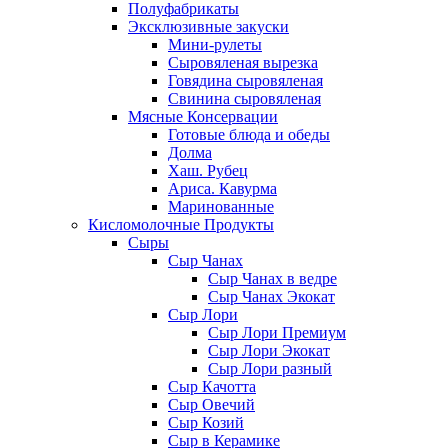
Полуфабрикаты
Эксклюзивные закуски
Мини-рулеты
Сыровяленая вырезка
Говядина сыровяленая
Свинина сыровяленая
Мясные Консервации
Готовые блюда и обеды
Долма
Хаш. Рубец
Ариса. Кавурма
Маринованные
Кисломолочные Продукты
Сыры
Сыр Чанах
Сыр Чанах в ведре
Сыр Чанах Экокат
Сыр Лори
Сыр Лори Премиум
Сыр Лори Экокат
Сыр Лори разный
Сыр Качотта
Сыр Овечий
Сыр Козий
Сыр в Керамике