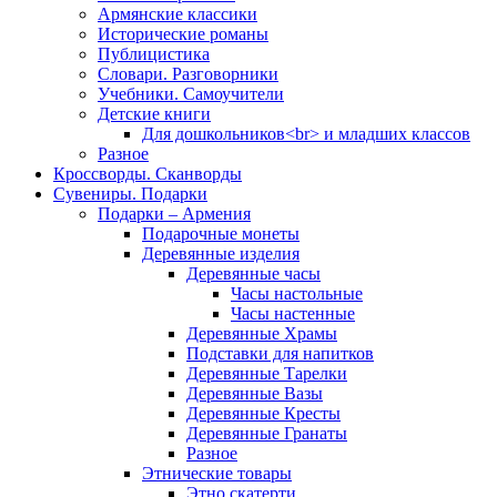
Армянские классики
Исторические романы
Публицистика
Словари. Разговорники
Учебники. Самоучители
Детские книги
Для дошкольников<br> и младших классов
Разное
Кроссворды. Сканворды
Сувениры. Подарки
Подарки – Армения
Подарочные монеты
Деревянные изделия
Деревянные часы
Часы настольные
Часы настенные
Деревянные Храмы
Подставки для напитков
Деревянные Тарелки
Деревянные Вазы
Деревянные Кресты
Деревянные Гранаты
Разное
Этнические товары
Этно скатерти