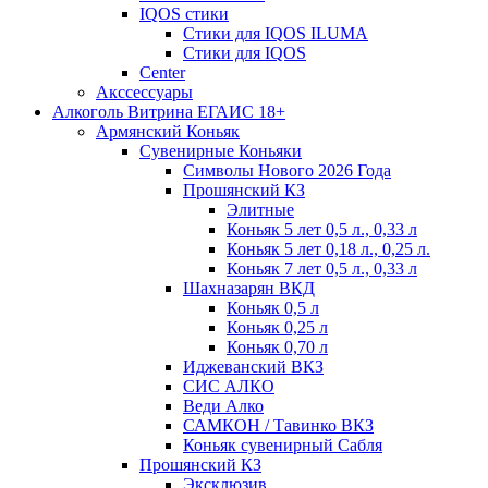
IQOS стики
Стики для IQOS ILUMA
Стики для IQOS
Сenter
Акссессуары
Алкоголь Витрина ЕГАИС 18+
Армянский Коньяк
Сувенирные Коньяки
Символы Нового 2026 Года
Прошянский КЗ
Элитные
Коньяк 5 лет 0,5 л., 0,33 л
Коньяк 5 лет 0,18 л., 0,25 л.
Коньяк 7 лет 0,5 л., 0,33 л
Шахназарян ВКД
Коньяк 0,5 л
Коньяк 0,25 л
Коньяк 0,70 л
Иджеванский ВКЗ
СИС АЛКО
Веди Алко
САМКОН / Тавинко ВКЗ
Коньяк сувенирный Сабля
Прошянский КЗ
Эксклюзив