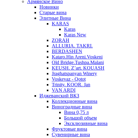
Армянское Вино
Новинки
Старые вина
Элитные Вина
KARAS
Karas
Karas New
ZORAH
ALLURIA. TAKRI.
BERDASHEN
Kataro.Hin Areni.Voskeni
Old Bridge.Tushpa.Malani
KEUSH. Z’art. KOUASH
Jraghatspanyan Winery
Voskevaz - Qotot
Trinity. KOOR. Jan
VAN ARDI
Иджеванский ВКЗ
Коллекционные вина
Виноградные вина
Вина 0,75 л
Большой объем
Эксклюзивные вина
Фруктовые вина
Cувенирные вина