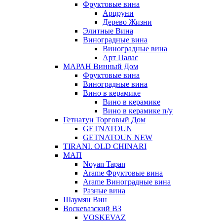
Фруктовые вина
Арцруни
Дерево Жизни
Элитные Вина
Виноградные вина
Виноградные вина
Арт Палас
МАРАН Винный Дом
Фруктовые вина
Виноградные вина
Вино в керамике
Вино в керамике
Вино в керамике п/у
Гетнатун Торговый Дом
GETNATOUN
GETNATOUN NEW
TIRANI. OLD CHINARI
МАП
Noyan Tapan
Arame Фруктовые вина
Arame Виноградные вина
Разные вина
Шаумян Вин
Воскевазский ВЗ
VOSKEVAZ