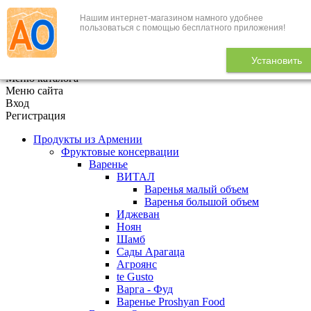
Нашим интернет-магазином намного удобнее
+7 (495) 646-888-1
пользоваться с помощью бесплатного приложения!
В корзине
0
товаров
Установить
x
Меню каталога
Меню сайта
Вход
Регистрация
Продукты из Армении
Фруктовые консервации
Варенье
ВИТАЛ
Варенья малый объем
Варенья большой объем
Иджеван
Ноян
Шамб
Сады Арагаца
Агроянс
te Gusto
Варга - Фуд
Варенье Proshyan Food