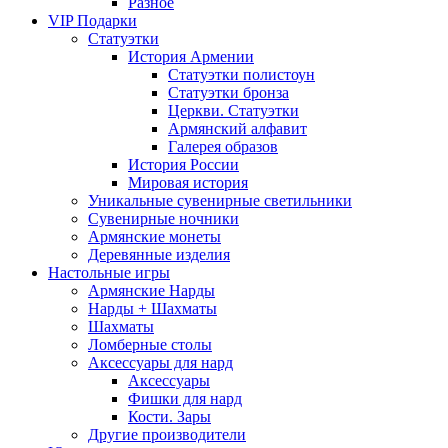
Разное
VIP Подарки
Статуэтки
История Армении
Статуэтки полистоун
Статуэтки бронза
Церкви. Статуэтки
Армянский алфавит
Галерея образов
История России
Мировая история
Уникальные сувенирные светильники
Сувенирные ночники
Армянские монеты
Деревянные изделия
Настольные игры
Армянские Нарды
Нарды + Шахматы
Шахматы
Ломберные столы
Аксессуары для нард
Аксессуары
Фишки для нард
Кости. Зары
Другие производители