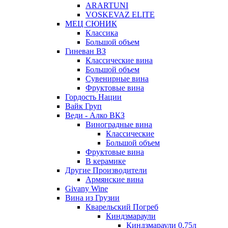
ARARTUNI
VOSKEVAZ ELITE
МЕЦ СЮНИК
Классика
Большой объем
Гиневан ВЗ
Классические вина
Большой объем
Сувенирные вина
Фруктовые вина
Гордость Нации
Вайк Груп
Веди - Алко ВКЗ
Виноградные вина
Классические
Большой объем
Фруктовые вина
В керамике
Другие Производители
Армянские вина
Givany Wine
Вина из Грузии
Кварельский Погреб
Киндзмараули
Киндзмараули 0,75л