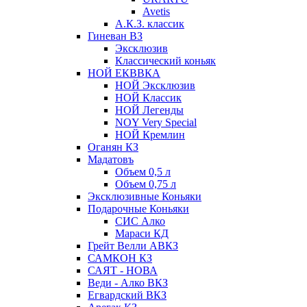
Avetis
А.К.З. классик
Гиневан ВЗ
Эксклюзив
Классический коньяк
НОЙ ЕКВВКА
НОЙ Эксклюзив
НОЙ Классик
НОЙ Легенды
NOY Very Speсial
НОЙ Кремлин
Оганян КЗ
Мадатовъ
Объем 0,5 л
Объем 0,75 л
Эксклюзивные Коньяки
Подарочные Коньяки
СИС Алко
Мараси КД
Грейт Велли АВКЗ
САМКОН КЗ
САЯТ - НОВА
Веди - Алко ВКЗ
Егвардский ВКЗ