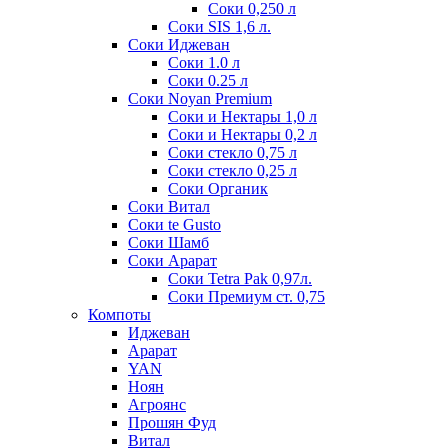
Соки 0,250 л
Соки SIS 1,6 л.
Соки Иджеван
Соки 1.0 л
Соки 0.25 л
Соки Noyan Premium
Соки и Нектары 1,0 л
Соки и Нектары 0,2 л
Соки стекло 0,75 л
Соки стекло 0,25 л
Соки Органик
Соки Витал
Соки te Gusto
Соки Шамб
Соки Арарат
Соки Tetra Pak 0,97л.
Соки Премиум ст. 0,75
Компоты
Иджеван
Арарат
YAN
Ноян
Агроянс
Прошян Фуд
Витал