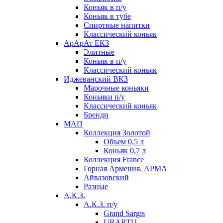
Коньяк в п/у
Коньяк в тубе
Спиртные напитки
Классический коньяк
АрАрАт ЕКЗ
Элитные
Коньяк в п/у
Классический коньяк
Иджеванский ВКЗ
Марочные коньяки
Коньяки п/у
Классический коньяк
Бренди
МАП
Коллекция Золотой
Объем 0,5 л
Коньяк 0,7 л
Коллекция France
Горная Армения. АРМА
Айвазовский
Разные
А.К.З.
А.К.З. п/у
Grand Sargis
URARTU