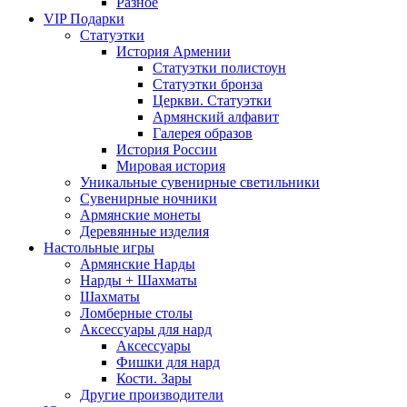
Разное
VIP Подарки
Статуэтки
История Армении
Статуэтки полистоун
Статуэтки бронза
Церкви. Статуэтки
Армянский алфавит
Галерея образов
История России
Мировая история
Уникальные сувенирные светильники
Сувенирные ночники
Армянские монеты
Деревянные изделия
Настольные игры
Армянские Нарды
Нарды + Шахматы
Шахматы
Ломберные столы
Аксессуары для нард
Аксессуары
Фишки для нард
Кости. Зары
Другие производители