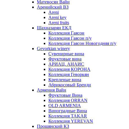
Матевосян Вайн
Аренийский ВЗ
Areni
Areni key
Areni fruits
Шахназарян ЕКД
Коллекция Гаясон
Коллекция Гаясон п/у
Коллекция Гаясон Новогодняя п/у
Gevorkian winery
Сувенирные вина
Фруктовые вина
АРИАЦ. АНАИС
Коллекция КОРОНА
Коллекция Геворкян
Крепленые вина
Абрикосовый Бренди
Армения Вайн
Фруктовые Вина
Коллекция ORRAN
OLD ARMENIA
Виноградные Вина
Коллекция TAKAR
Коллекция YEREVAN
Прошянский КЗ