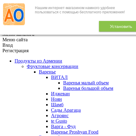
Нашим интернет-магазином намного удобнее
+7 (495) 646-888-1
пользоваться с помощью бесплатного приложения!
В корзине
0
товаров
Установить
x
Меню каталога
Меню сайта
Вход
Регистрация
Продукты из Армении
Фруктовые консервации
Варенье
ВИТАЛ
Варенья малый объем
Варенья большой объем
Иджеван
Ноян
Шамб
Сады Арагаца
Агроянс
te Gusto
Варга - Фуд
Варенье Proshyan Food