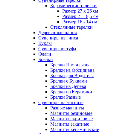
Сувенирные тарелки
Керамические тарелки
Размер 27 х 26 см
Размер 21-18,5 см
Размер 16 - 14 см
Стеклянные тарелки
Деревянные панно
Сувениры из гипса
Куклы
Сувениры из туфа
Флаги
Брелки
Брелки Настальгия
Брелки из Обсидиана
Брелки для Водителя
Брелки с Буквами
Брелки из Дерева
Брелки из Керамики
Брелки Разные
Сувениры на магните
Разные магниты
Магниты резиновые
Магниты акриловые
Магниты закатные
Магниты керамические