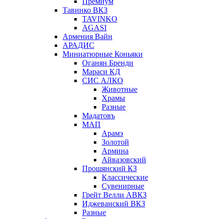
Премиум
Тавинко ВКЗ
TAVINKO
AGASI
Армения Вайн
АРАДИС
Миниатюрные Коньяки
Оганян Бренди
Мараси КД
СИС АЛКО
Животные
Храмы
Разные
Мадатовъ
МАП
Арамэ
Золотой
Армина
Айвазовский
Прошянский КЗ
Классические
Сувенирные
Грейт Велли АВКЗ
Иджеванский ВКЗ
Разные