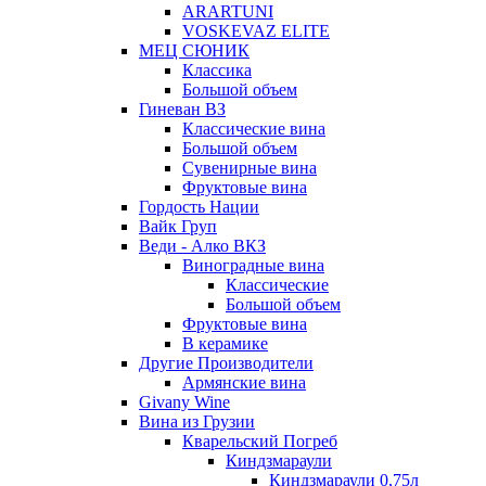
ARARTUNI
VOSKEVAZ ELITE
МЕЦ СЮНИК
Классика
Большой объем
Гиневан ВЗ
Классические вина
Большой объем
Сувенирные вина
Фруктовые вина
Гордость Нации
Вайк Груп
Веди - Алко ВКЗ
Виноградные вина
Классические
Большой объем
Фруктовые вина
В керамике
Другие Производители
Армянские вина
Givany Wine
Вина из Грузии
Кварельский Погреб
Киндзмараули
Киндзмараули 0,75л