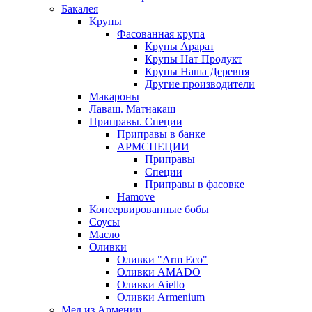
Бакалея
Крупы
Фасованная крупа
Крупы Арарат
Крупы Нат Продукт
Крупы Наша Деревня
Другие производители
Макароны
Лаваш. Матнакаш
Приправы. Специи
Приправы в банке
АРМСПЕЦИИ
Приправы
Специи
Приправы в фасовке
Hamove
Консервированные бобы
Соусы
Масло
Оливки
Оливки "Arm Eco"
Оливки AMADO
Оливки Aiello
Оливки Armenium
Мед из Армении