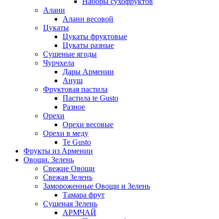
Наборы сухофруктов
Алани
Алани весовой
Цукаты
Цукаты фруктовые
Цукаты разные
Сушеные ягоды
Чурчхела
Дары Армении
Ануш
Фруктовая пастила
Пастила te Gusto
Разное
Орехи
Орехи весовые
Орехи в меду
Te Gusto
Фрукты из Армении
Овощи. Зелень
Свежие Овощи
Свежая Зелень
Замороженные Овощи и Зелень
Тамара фрут
Сушеная Зелень
АРМЧАЙ