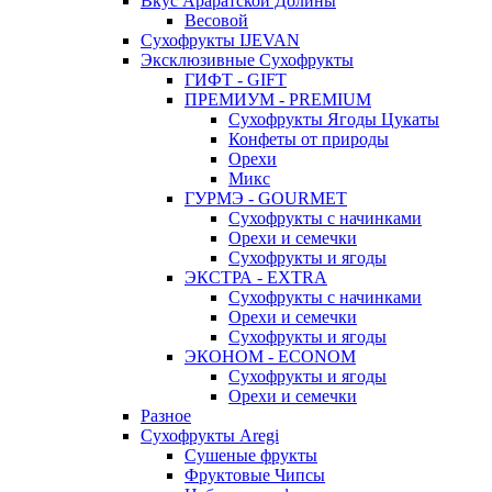
Вкус Араратской Долины
Весовой
Сухофрукты IJEVAN
Эксклюзивные Сухофрукты
ГИФТ - GIFT
ПРЕМИУМ - PREMIUM
Сухофрукты Ягоды Цукаты
Конфеты от природы
Орехи
Микс
ГУРМЭ - GOURMET
Сухофрукты с начинками
Орехи и семечки
Сухофрукты и ягоды
ЭКСТРА - EXTRA
Сухофрукты с начинками
Орехи и семечки
Сухофрукты и ягоды
ЭКОНОМ - ECONOM
Сухофрукты и ягоды
Орехи и семечки
Разное
Сухофрукты Aregi
Сушеные фрукты
Фруктовые Чипсы