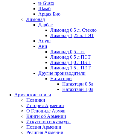
te Gusto
Шамб
Арцах Био
Лимонад
Дарбас
Лимонад 0,5 л. Стекло
Лимонад 1,25 л. ПЭТ
Ануш
Ани
Лимонад 0,5 л ст
Лимонад 0,5 л ПЭТ
Лимонад 1,0 л ПЭТ
Лимонад 1,5 л ПЭТ
Другие производители
Натахтари
Натахтари 0,5л
Натахтари 1,0л
Армянские книги
Новинки
История Армении
О Геноциде Армян
Книги об Армении
Иcкусство и культура
Поэзия Армении
Религия Армении