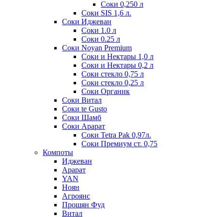
Соки 0,250 л
Соки SIS 1,6 л.
Соки Иджеван
Соки 1.0 л
Соки 0.25 л
Соки Noyan Premium
Соки и Нектары 1,0 л
Соки и Нектары 0,2 л
Соки стекло 0,75 л
Соки стекло 0,25 л
Соки Органик
Соки Витал
Соки te Gusto
Соки Шамб
Соки Арарат
Соки Tetra Pak 0,97л.
Соки Премиум ст. 0,75
Компоты
Иджеван
Арарат
YAN
Ноян
Агроянс
Прошян Фуд
Витал