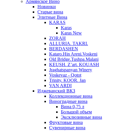
Армянское Вино
Новинки
Старые вина
Элитные Вина
KARAS
Karas
Karas New
ZORAH
ALLURIA. TAKRI.
BERDASHEN
Kataro.Hin Areni.Voskeni
Old Bridge.Tushpa.Malani
KEUSH. Z’art. KOUASH
Jraghatspanyan Winery
Voskevaz - Qotot
Trinity. KOOR. Jan
VAN ARDI
Иджеванский ВКЗ
Коллекционные вина
Виноградные вина
Вина 0,75 л
Большой объем
Эксклюзивные вина
Фруктовые вина
Cувенирные вина