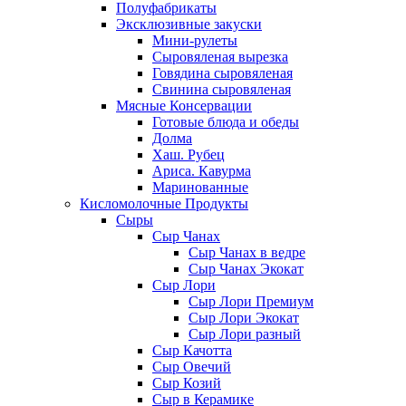
Полуфабрикаты
Эксклюзивные закуски
Мини-рулеты
Сыровяленая вырезка
Говядина сыровяленая
Свинина сыровяленая
Мясные Консервации
Готовые блюда и обеды
Долма
Хаш. Рубец
Ариса. Кавурма
Маринованные
Кисломолочные Продукты
Сыры
Сыр Чанах
Сыр Чанах в ведре
Сыр Чанах Экокат
Сыр Лори
Сыр Лори Премиум
Сыр Лори Экокат
Сыр Лори разный
Сыр Качотта
Сыр Овечий
Сыр Козий
Сыр в Керамике