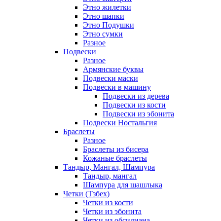
Этно жилетки
Этно шапки
Этно Подушки
Этно сумки
Разное
Подвески
Разное
Армянские буквы
Подвески маски
Подвески в машину
Подвески из дерева
Подвески из кости
Подвески из эбонита
Подвески Ностальгия
Браслеты
Разное
Браслеты из бисера
Кожаные браслеты
Тандыр, Мангал, Шампура
Тандыр, мангал
Шампура для шашлыка
Четки (Тзбех)
Четки из кости
Четки из эбонита
Четки из обсидиана