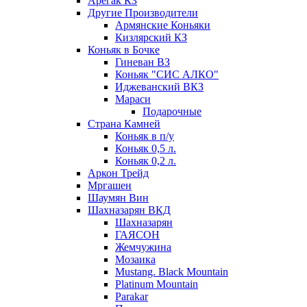
Арегак КЗ
Другие Производители
Армянские Коньяки
Кизлярский КЗ
Коньяк в Бочке
Гиневан ВЗ
Коньяк "СИС АЛКО"
Иджеванский ВКЗ
Мараси
Подарочные
Страна Камней
Коньяк в п/у
Коньяк 0,5 л.
Коньяк 0,2 л.
Аркон Трейд
Мргашен
Шаумян Вин
Шахназарян ВКД
Шахназарян
ГАЯСОН
Жемчужина
Мозаика
Mustang. Black Mountain
Platinum Mountain
Parakar