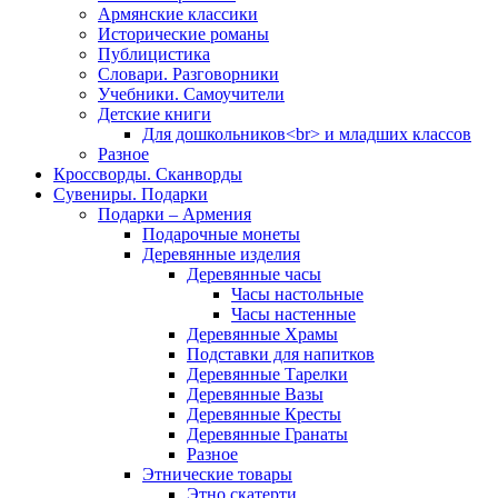
Армянские классики
Исторические романы
Публицистика
Словари. Разговорники
Учебники. Самоучители
Детские книги
Для дошкольников<br> и младших классов
Разное
Кроссворды. Сканворды
Сувениры. Подарки
Подарки – Армения
Подарочные монеты
Деревянные изделия
Деревянные часы
Часы настольные
Часы настенные
Деревянные Храмы
Подставки для напитков
Деревянные Тарелки
Деревянные Вазы
Деревянные Кресты
Деревянные Гранаты
Разное
Этнические товары
Этно скатерти