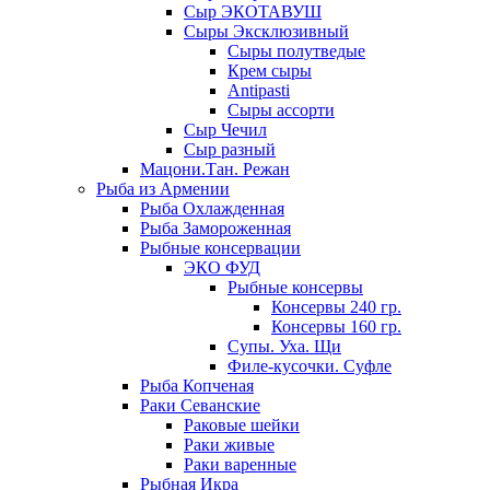
Сыр ЭКОТАВУШ
Сыры Эксклюзивный
Сыры полутведые
Крем сыры
Antipasti
Сыры ассорти
Сыр Чечил
Сыр разный
Мацони.Тан. Режан
Рыба из Армении
Рыба Охлажденная
Рыба Замороженная
Рыбные консервации
ЭКО ФУД
Рыбные консервы
Консервы 240 гр.
Консервы 160 гр.
Супы. Уха. Щи
Филе-кусочки. Суфле
Рыба Копченая
Раки Севанские
Раковые шейки
Раки живые
Раки варенные
Рыбная Икра