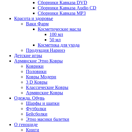
Сборники Кавказа DVD
Сборники Кавказа Audio CD
Сборники Кавказа MP3
Красота и здоровье
Ваки Фарм
Косметические масла
100 мл
50 мл
Косметика для ухода
Продукция Наринэ
Детские игры
Армянские Этно Ковры
Коврики
Половики
Ковры Модерн
3 D Ковры
Классические Ковры
Армянские Ковры
Одежда. Обувь
Шарфы и шапки
Футболки
Бейсболки
Этно масики балетки
О геноциде
Книги