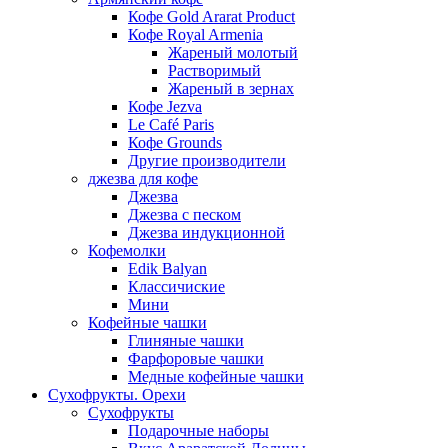
Кофе Gold Ararat Product
Кофе Royal Armenia
Жареный молотый
Растворимый
Жареный в зернах
Кофе Jezva
Le Café Paris
Кофе Grounds
Другие производители
джезва для кофе
Джезва
Джезва с песком
Джезва индукционной
Кофемолки
Edik Balyan
Классичиские
Мини
Кофейные чашки
Глиняные чашки
Фарфоровые чашки
Медные кофейные чашки
Сухофрукты. Орехи
Сухофрукты
Подарочные наборы