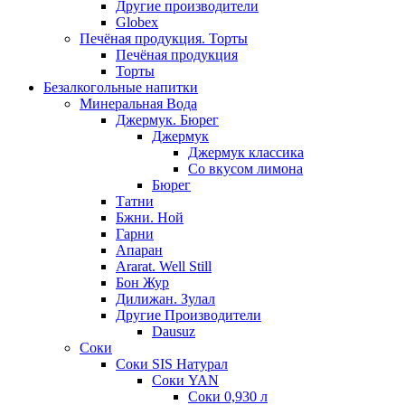
Другие производители
Globex
Печёная продукция. Торты
Печёная продукция
Торты
Безалкогольные напитки
Минеральная Вода
Джермук. Бюрег
Джермук
Джермук классика
Со вкусом лимона
Бюрег
Татни
Бжни. Ной
Гарни
Апаран
Ararat. Well Still
Бон Жур
Дилижан. Зулал
Другие Производители
Dausuz
Соки
Соки SIS Натурал
Соки YAN
Соки 0,930 л