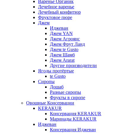
Варенье Органик
Лечебное варенье
Лечебный конфитюр
Фруктовое пюре
Джем
Иджеван
Джем YAN
Джем Агроянс
Джем Фрут Ланд
Джем te Gusto
Джем Шамб
Джем Ararat
Другие производители
Ягоды протёртые
te Gusto
Сиропы
Дошаб
Разные сиропы
Фрукты в сиропе
Овощные Консервации
KERAKUR
Консервация KERAKUR
Маринады KERAKUR
Иджеван
Консервация Иджеван