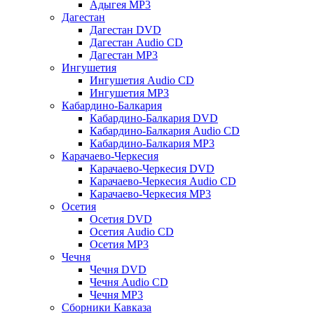
Адыгея MP3
Дагестан
Дагестан DVD
Дагестан Audio CD
Дагестан MP3
Ингушетия
Ингушетия Audio CD
Ингушетия MP3
Кабардино-Балкария
Кабардино-Балкария DVD
Кабардино-Балкария Audio CD
Кабардино-Балкария MP3
Карачаево-Черкесия
Карачаево-Черкесия DVD
Карачаево-Черкесия Audio CD
Карачаево-Черкесия MP3
Осетия
Осетия DVD
Осетия Audio CD
Осетия MP3
Чечня
Чечня DVD
Чечня Audio CD
Чечня MP3
Сборники Кавказа