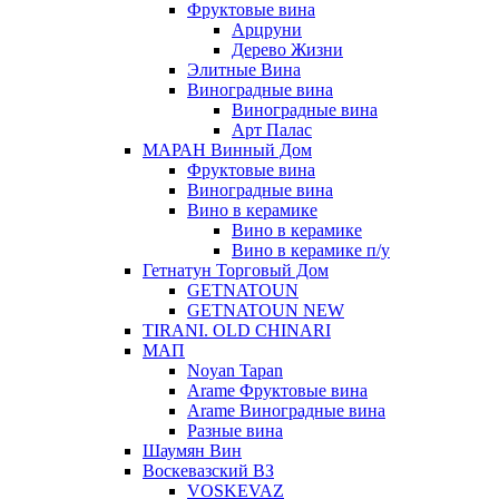
Фруктовые вина
Арцруни
Дерево Жизни
Элитные Вина
Виноградные вина
Виноградные вина
Арт Палас
МАРАН Винный Дом
Фруктовые вина
Виноградные вина
Вино в керамике
Вино в керамике
Вино в керамике п/у
Гетнатун Торговый Дом
GETNATOUN
GETNATOUN NEW
TIRANI. OLD CHINARI
МАП
Noyan Tapan
Arame Фруктовые вина
Arame Виноградные вина
Разные вина
Шаумян Вин
Воскевазский ВЗ
VOSKEVAZ