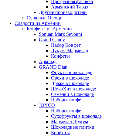
Прозрачная фасовка
Армянский Тараз
Другие производители
Сушеные Овощи
Сладости из Армении
Конфеты из Армении
Sonuar. Mark Sevouni
Grand Candy
Набор Конфет
Лукум. Мармелад
Конфеты
Арколад
GRAND Dian
Фрукты в шоколаде
Орехи в шоколаде
Драже в шоколаде
ШокоХит в шоколаде
Семечки в шоколаде
Наборы конфет
JOYCO
Наборы конфет
Сухофрукты в шоколаде
Мармелад. Лукум
Шоколадные плитки
Конфеты