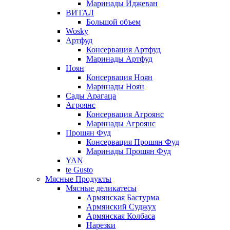
Маринады Иджеван
ВИТАЛ
Большой объем
Wosky
Артфуд
Консервация Артфуд
Маринады Артфуд
Ноян
Консервация Ноян
Маринады Ноян
Сады Арагаца
Агроянс
Консервация Агроянс
Маринады Агроянс
Прошян Фуд
Консервация Прошян Фуд
Маринады Прошян Фуд
YAN
te Gusto
Мясные Продукты
Мясные деликатесы
Армянская Бастурма
Армянский Суджух
Армянская Колбаса
Нарезки