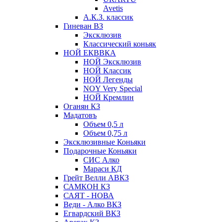
Avetis
А.К.З. классик
Гиневан ВЗ
Эксклюзив
Классический коньяк
НОЙ ЕКВВКА
НОЙ Эксклюзив
НОЙ Классик
НОЙ Легенды
NOY Very Speсial
НОЙ Кремлин
Оганян КЗ
Мадатовъ
Объем 0,5 л
Объем 0,75 л
Эксклюзивные Коньяки
Подарочные Коньяки
СИС Алко
Мараси КД
Грейт Велли АВКЗ
САМКОН КЗ
САЯТ - НОВА
Веди - Алко ВКЗ
Егвардский ВКЗ