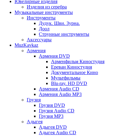
Ювелирные изделия
Изделия из серебра
Музыкальные инструменты
Инструменты
Дудук. Шви. Зурна.
Доол
Струнные инструменты
Аксессуары
MuzKavkaz
Армения
Армения DVD
Арменфильм Киностудия
Ереван Киностудия
Документальное Кино
Мультфильмы
Blu-ray. HD DVD
Армения Audio CD
Армения Audio MP3
Грузия
Грузия DVD
Грузия Audio CD
Грузия MP3
Адыгея
Адыгея DVD
Адыгея Audio CD