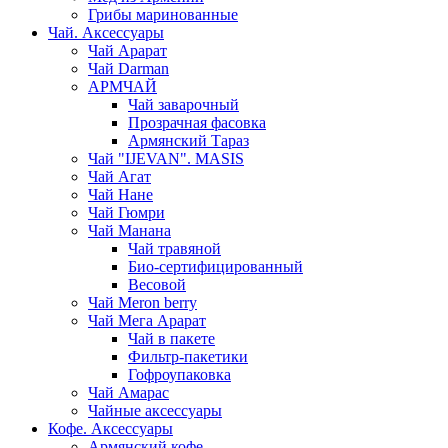
Грибы маринованные
Чай. Аксессуары
Чай Арарат
Чай Darman
АРМЧАЙ
Чай заварочный
Прозрачная фасовка
Армянский Тараз
Чай "IJEVAN". MASIS
Чай Агат
Чай Нане
Чай Гюмри
Чай Манана
Чай травяной
Био-сертифицированный
Весовой
Чай Meron berry
Чай Мега Арарат
Чай в пакете
Фильтр-пакетики
Гофроупаковка
Чай Амарас
Чайные аксессуары
Кофе. Аксессуары
Армянский кофе