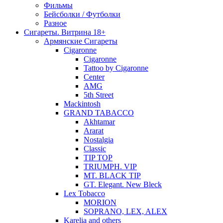
Фильмы
Бейсболки / Футболки
Разное
Сигареты. Витрина 18+
Армянские Сигареты
Cigaronne
Cigaronne
Tattoo by Cigaronne
Center
AMG
5th Street
Mackintosh
GRAND TABACCO
Akhtamar
Ararat
Nostalgia
Classic
TIP TOP
TRIUMPH. VIP
MT. BLACK TIP
GT. Elegant. New Bleck
Lex Tobacco
MORION
SOPRANO, LEX, ALEX
Karelia and others