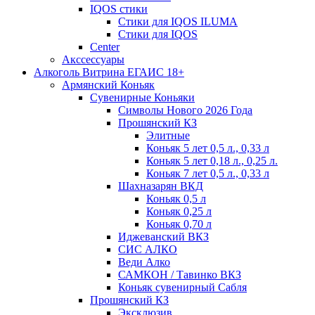
IQOS стики
Стики для IQOS ILUMA
Стики для IQOS
Сenter
Акссессуары
Алкоголь Витрина ЕГАИС 18+
Армянский Коньяк
Сувенирные Коньяки
Символы Нового 2026 Года
Прошянский КЗ
Элитные
Коньяк 5 лет 0,5 л., 0,33 л
Коньяк 5 лет 0,18 л., 0,25 л.
Коньяк 7 лет 0,5 л., 0,33 л
Шахназарян ВКД
Коньяк 0,5 л
Коньяк 0,25 л
Коньяк 0,70 л
Иджеванский ВКЗ
СИС АЛКО
Веди Алко
САМКОН / Тавинко ВКЗ
Коньяк сувенирный Сабля
Прошянский КЗ
Эксклюзив