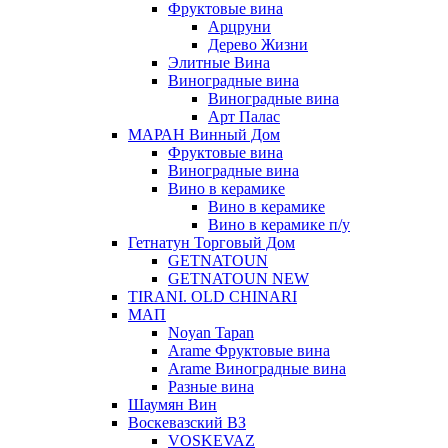
Фруктовые вина
Арцруни
Дерево Жизни
Элитные Вина
Виноградные вина
Виноградные вина
Арт Палас
МАРАН Винный Дом
Фруктовые вина
Виноградные вина
Вино в керамике
Вино в керамике
Вино в керамике п/у
Гетнатун Торговый Дом
GETNATOUN
GETNATOUN NEW
TIRANI. OLD CHINARI
МАП
Noyan Tapan
Arame Фруктовые вина
Arame Виноградные вина
Разные вина
Шаумян Вин
Воскевазский ВЗ
VOSKEVAZ