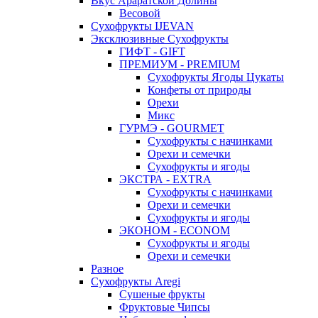
Вкус Араратской Долины
Весовой
Сухофрукты IJEVAN
Эксклюзивные Сухофрукты
ГИФТ - GIFT
ПРЕМИУМ - PREMIUM
Сухофрукты Ягоды Цукаты
Конфеты от природы
Орехи
Микс
ГУРМЭ - GOURMET
Сухофрукты с начинками
Орехи и семечки
Сухофрукты и ягоды
ЭКСТРА - EXTRA
Сухофрукты с начинками
Орехи и семечки
Сухофрукты и ягоды
ЭКОНОМ - ECONOM
Сухофрукты и ягоды
Орехи и семечки
Разное
Сухофрукты Aregi
Сушеные фрукты
Фруктовые Чипсы