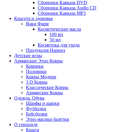
Сборники Кавказа DVD
Сборники Кавказа Audio CD
Сборники Кавказа MP3
Красота и здоровье
Ваки Фарм
Косметические масла
100 мл
50 мл
Косметика для ухода
Продукция Наринэ
Детские игры
Армянские Этно Ковры
Коврики
Половики
Ковры Модерн
3 D Ковры
Классические Ковры
Армянские Ковры
Одежда. Обувь
Шарфы и шапки
Футболки
Бейсболки
Этно масики балетки
О геноциде
Книги