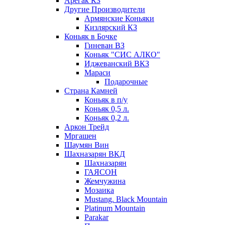
Арегак КЗ
Другие Производители
Армянские Коньяки
Кизлярский КЗ
Коньяк в Бочке
Гиневан ВЗ
Коньяк "СИС АЛКО"
Иджеванский ВКЗ
Мараси
Подарочные
Страна Камней
Коньяк в п/у
Коньяк 0,5 л.
Коньяк 0,2 л.
Аркон Трейд
Мргашен
Шаумян Вин
Шахназарян ВКД
Шахназарян
ГАЯСОН
Жемчужина
Мозаика
Mustang. Black Mountain
Platinum Mountain
Parakar