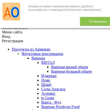
Нашим интернет-магазином намного удобнее
+7 (495) 646-888-1
пользоваться с помощью бесплатного приложения!
В корзине
0
товаров
Установить
x
Меню каталога
Меню сайта
Вход
Регистрация
Продукты из Армении
Фруктовые консервации
Варенье
ВИТАЛ
Варенья малый объем
Варенья большой объем
Иджеван
Ноян
Шамб
Сады Арагаца
Агроянс
te Gusto
Варга - Фуд
Варенье Proshyan Food