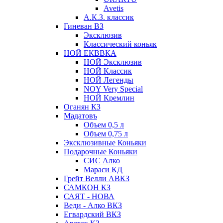
Avetis
А.К.З. классик
Гиневан ВЗ
Эксклюзив
Классический коньяк
НОЙ ЕКВВКА
НОЙ Эксклюзив
НОЙ Классик
НОЙ Легенды
NOY Very Speсial
НОЙ Кремлин
Оганян КЗ
Мадатовъ
Объем 0,5 л
Объем 0,75 л
Эксклюзивные Коньяки
Подарочные Коньяки
СИС Алко
Мараси КД
Грейт Велли АВКЗ
САМКОН КЗ
САЯТ - НОВА
Веди - Алко ВКЗ
Егвардский ВКЗ