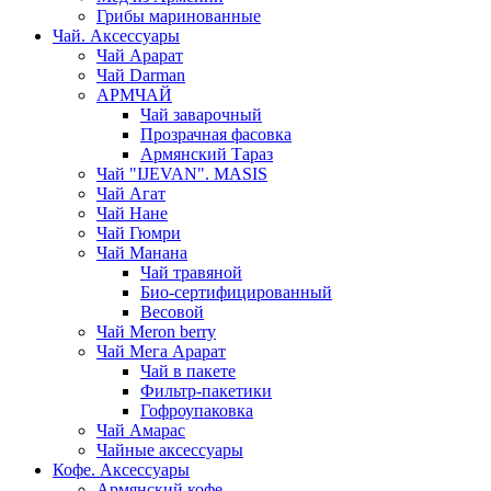
Грибы маринованные
Чай. Аксессуары
Чай Арарат
Чай Darman
АРМЧАЙ
Чай заварочный
Прозрачная фасовка
Армянский Тараз
Чай "IJEVAN". MASIS
Чай Агат
Чай Нане
Чай Гюмри
Чай Манана
Чай травяной
Био-сертифицированный
Весовой
Чай Meron berry
Чай Мега Арарат
Чай в пакете
Фильтр-пакетики
Гофроупаковка
Чай Амарас
Чайные аксессуары
Кофе. Аксессуары
Армянский кофе