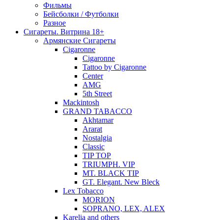
Фильмы
Бейсболки / Футболки
Разное
Сигареты. Витрина 18+
Армянские Сигареты
Cigaronne
Cigaronne
Tattoo by Cigaronne
Center
AMG
5th Street
Mackintosh
GRAND TABACCO
Akhtamar
Ararat
Nostalgia
Classic
TIP TOP
TRIUMPH. VIP
MT. BLACK TIP
GT. Elegant. New Bleck
Lex Tobacco
MORION
SOPRANO, LEX, ALEX
Karelia and others