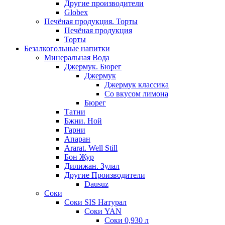
Другие производители
Globex
Печёная продукция. Торты
Печёная продукция
Торты
Безалкогольные напитки
Минеральная Вода
Джермук. Бюрег
Джермук
Джермук классика
Со вкусом лимона
Бюрег
Татни
Бжни. Ной
Гарни
Апаран
Ararat. Well Still
Бон Жур
Дилижан. Зулал
Другие Производители
Dausuz
Соки
Соки SIS Натурал
Соки YAN
Соки 0,930 л