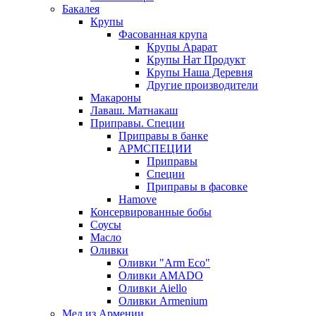
Бакалея
Крупы
Фасованная крупа
Крупы Арарат
Крупы Нат Продукт
Крупы Наша Деревня
Другие производители
Макароны
Лаваш. Матнакаш
Приправы. Специи
Приправы в банке
АРМСПЕЦИИ
Приправы
Специи
Приправы в фасовке
Hamove
Консервированные бобы
Соусы
Масло
Оливки
Оливки "Arm Eco"
Оливки AMADO
Оливки Aiello
Оливки Armenium
Мед из Армении