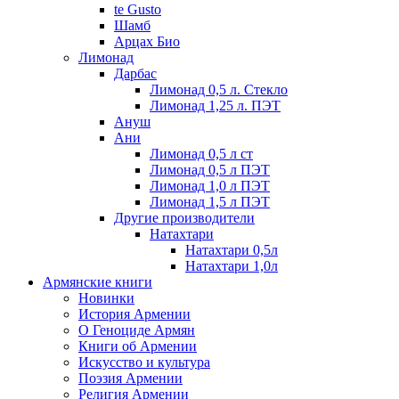
te Gusto
Шамб
Арцах Био
Лимонад
Дарбас
Лимонад 0,5 л. Стекло
Лимонад 1,25 л. ПЭТ
Ануш
Ани
Лимонад 0,5 л ст
Лимонад 0,5 л ПЭТ
Лимонад 1,0 л ПЭТ
Лимонад 1,5 л ПЭТ
Другие производители
Натахтари
Натахтари 0,5л
Натахтари 1,0л
Армянские книги
Новинки
История Армении
О Геноциде Армян
Книги об Армении
Иcкусство и культура
Поэзия Армении
Религия Армении