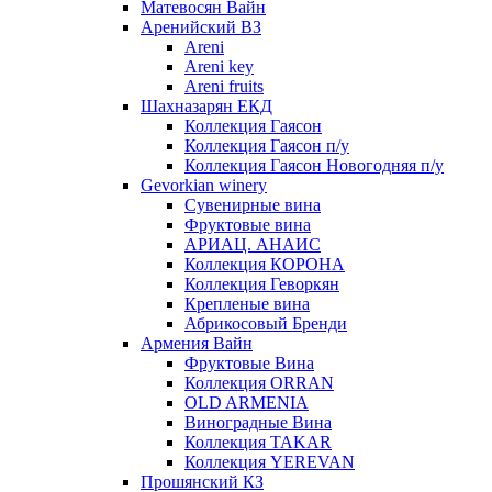
Матевосян Вайн
Аренийский ВЗ
Areni
Areni key
Areni fruits
Шахназарян ЕКД
Коллекция Гаясон
Коллекция Гаясон п/у
Коллекция Гаясон Новогодняя п/у
Gevorkian winery
Сувенирные вина
Фруктовые вина
АРИАЦ. АНАИС
Коллекция КОРОНА
Коллекция Геворкян
Крепленые вина
Абрикосовый Бренди
Армения Вайн
Фруктовые Вина
Коллекция ORRAN
OLD ARMENIA
Виноградные Вина
Коллекция TAKAR
Коллекция YEREVAN
Прошянский КЗ