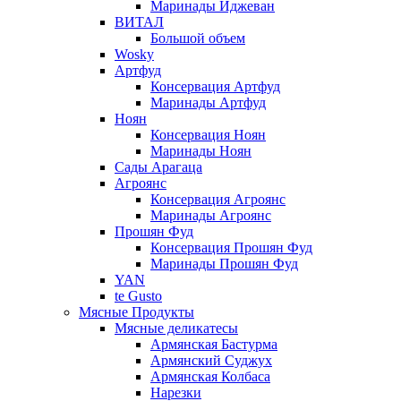
Маринады Иджеван
ВИТАЛ
Большой объем
Wosky
Артфуд
Консервация Артфуд
Маринады Артфуд
Ноян
Консервация Ноян
Маринады Ноян
Сады Арагаца
Агроянс
Консервация Агроянс
Маринады Агроянс
Прошян Фуд
Консервация Прошян Фуд
Маринады Прошян Фуд
YAN
te Gusto
Мясные Продукты
Мясные деликатесы
Армянская Бастурма
Армянский Суджух
Армянская Колбаса
Нарезки