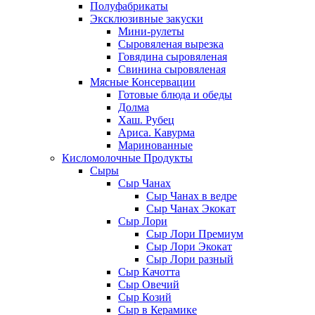
Полуфабрикаты
Эксклюзивные закуски
Мини-рулеты
Сыровяленая вырезка
Говядина сыровяленая
Свинина сыровяленая
Мясные Консервации
Готовые блюда и обеды
Долма
Хаш. Рубец
Ариса. Кавурма
Маринованные
Кисломолочные Продукты
Сыры
Сыр Чанах
Сыр Чанах в ведре
Сыр Чанах Экокат
Сыр Лори
Сыр Лори Премиум
Сыр Лори Экокат
Сыр Лори разный
Сыр Качотта
Сыр Овечий
Сыр Козий
Сыр в Керамике