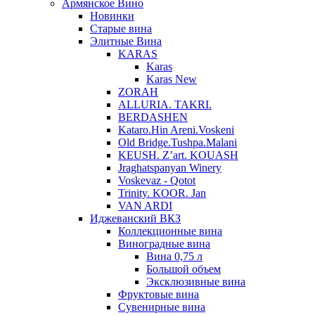
Армянское Вино
Новинки
Старые вина
Элитные Вина
KARAS
Karas
Karas New
ZORAH
ALLURIA. TAKRI.
BERDASHEN
Kataro.Hin Areni.Voskeni
Old Bridge.Tushpa.Malani
KEUSH. Z’art. KOUASH
Jraghatspanyan Winery
Voskevaz - Qotot
Trinity. KOOR. Jan
VAN ARDI
Иджеванский ВКЗ
Коллекционные вина
Виноградные вина
Вина 0,75 л
Большой объем
Эксклюзивные вина
Фруктовые вина
Cувенирные вина