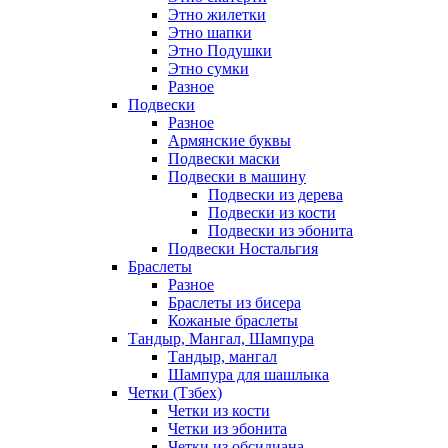
Этно жилетки
Этно шапки
Этно Подушки
Этно сумки
Разное
Подвески
Разное
Армянские буквы
Подвески маски
Подвески в машину
Подвески из дерева
Подвески из кости
Подвески из эбонита
Подвески Ностальгия
Браслеты
Разное
Браслеты из бисера
Кожаные браслеты
Тандыр, Мангал, Шампура
Тандыр, мангал
Шампура для шашлыка
Четки (Тзбех)
Четки из кости
Четки из эбонита
Четки из обсидиана