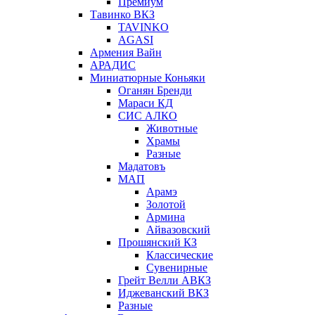
Премиум
Тавинко ВКЗ
TAVINKO
AGASI
Армения Вайн
АРАДИС
Миниатюрные Коньяки
Оганян Бренди
Мараси КД
СИС АЛКО
Животные
Храмы
Разные
Мадатовъ
МАП
Арамэ
Золотой
Армина
Айвазовский
Прошянский КЗ
Классические
Сувенирные
Грейт Велли АВКЗ
Иджеванский ВКЗ
Разные