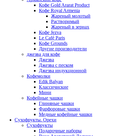
Кофе Gold Ararat Product
Кофе Royal Armenia
Жареный молотый
Растворимый
Жареный в зернах
Кофе Jezva
Le Café Paris
Кофе Grounds
Другие производители
джезва для кофе
Джезва
Джезва с песком
Джезва индукционной
Кофемолки
Edik Balyan
Классичиские
Мини
Кофейные чашки
Глиняные чашки
Фарфоровые чашки
Медные кофейные чашки
Сухофрукты. Орехи
Сухофрукты
Подарочные наборы