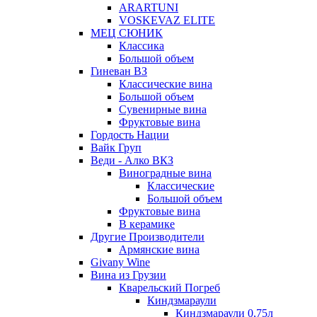
ARARTUNI
VOSKEVAZ ELITE
МЕЦ СЮНИК
Классика
Большой объем
Гиневан ВЗ
Классические вина
Большой объем
Сувенирные вина
Фруктовые вина
Гордость Нации
Вайк Груп
Веди - Алко ВКЗ
Виноградные вина
Классические
Большой объем
Фруктовые вина
В керамике
Другие Производители
Армянские вина
Givany Wine
Вина из Грузии
Кварельский Погреб
Киндзмараули
Киндзмараули 0,75л