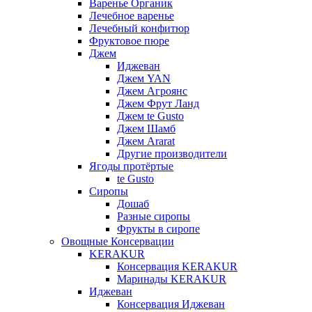
Варенье Органик
Лечебное варенье
Лечебный конфитюр
Фруктовое пюре
Джем
Иджеван
Джем YAN
Джем Агроянс
Джем Фрут Ланд
Джем te Gusto
Джем Шамб
Джем Ararat
Другие производители
Ягоды протёртые
te Gusto
Сиропы
Дошаб
Разные сиропы
Фрукты в сиропе
Овощные Консервации
KERAKUR
Консервация KERAKUR
Маринады KERAKUR
Иджеван
Консервация Иджеван