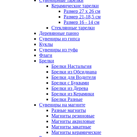
Сувенирные тарелки
Керамические тарелки
Размер 27 х 26 см
Размер 21-18,5 см
Размер 16 - 14 см
Стеклянные тарелки
Деревянные панно
Сувениры из гипса
Куклы
Сувениры из туфа
Флаги
Брелки
Брелки Настальгия
Брелки из Обсидиана
Брелки для Водителя
Брелки с Буквами
Брелки из Дерева
Брелки из Керамики
Брелки Разные
Сувениры на магните
Разные магниты
Магниты резиновые
Магниты акриловые
Магниты закатные
Магниты керамические