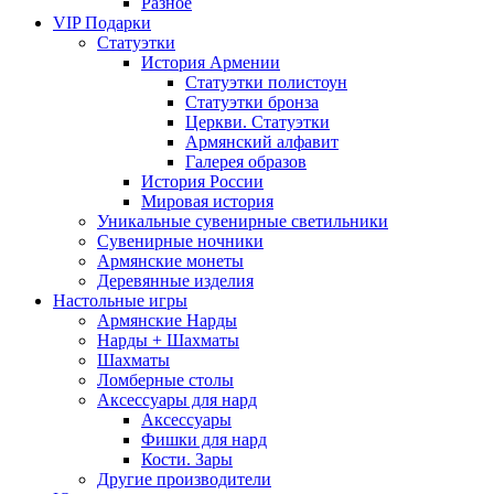
Разное
VIP Подарки
Статуэтки
История Армении
Статуэтки полистоун
Статуэтки бронза
Церкви. Статуэтки
Армянский алфавит
Галерея образов
История России
Мировая история
Уникальные сувенирные светильники
Сувенирные ночники
Армянские монеты
Деревянные изделия
Настольные игры
Армянские Нарды
Нарды + Шахматы
Шахматы
Ломберные столы
Аксессуары для нард
Аксессуары
Фишки для нард
Кости. Зары
Другие производители