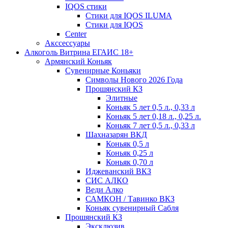
IQOS стики
Стики для IQOS ILUMA
Стики для IQOS
Сenter
Акссессуары
Алкоголь Витрина ЕГАИС 18+
Армянский Коньяк
Сувенирные Коньяки
Символы Нового 2026 Года
Прошянский КЗ
Элитные
Коньяк 5 лет 0,5 л., 0,33 л
Коньяк 5 лет 0,18 л., 0,25 л.
Коньяк 7 лет 0,5 л., 0,33 л
Шахназарян ВКД
Коньяк 0,5 л
Коньяк 0,25 л
Коньяк 0,70 л
Иджеванский ВКЗ
СИС АЛКО
Веди Алко
САМКОН / Тавинко ВКЗ
Коньяк сувенирный Сабля
Прошянский КЗ
Эксклюзив