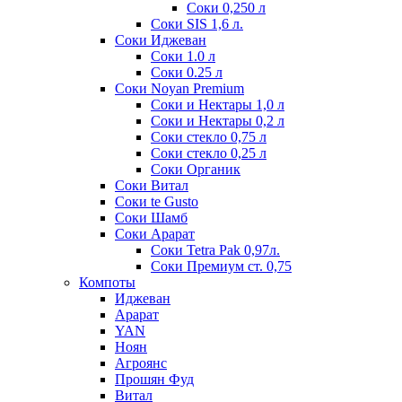
Соки 0,250 л
Соки SIS 1,6 л.
Соки Иджеван
Соки 1.0 л
Соки 0.25 л
Соки Noyan Premium
Соки и Нектары 1,0 л
Соки и Нектары 0,2 л
Соки стекло 0,75 л
Соки стекло 0,25 л
Соки Органик
Соки Витал
Соки te Gusto
Соки Шамб
Соки Арарат
Соки Tetra Pak 0,97л.
Соки Премиум ст. 0,75
Компоты
Иджеван
Арарат
YAN
Ноян
Агроянс
Прошян Фуд
Витал