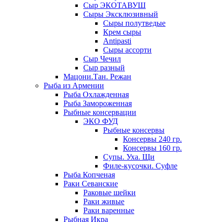
Сыр ЭКОТАВУШ
Сыры Эксклюзивный
Сыры полутведые
Крем сыры
Antipasti
Сыры ассорти
Сыр Чечил
Сыр разный
Мацони.Тан. Режан
Рыба из Армении
Рыба Охлажденная
Рыба Замороженная
Рыбные консервации
ЭКО ФУД
Рыбные консервы
Консервы 240 гр.
Консервы 160 гр.
Супы. Уха. Щи
Филе-кусочки. Суфле
Рыба Копченая
Раки Севанские
Раковые шейки
Раки живые
Раки варенные
Рыбная Икра