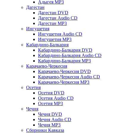
Адыгея MP3
Дагестан
Дагестан DVD
Дагестан Audio CD
Дагестан MP3
Ингушетия
Ингушетия Audio CD
Ингушетия MP3
Кабардино-Балкария
Кабардино-Балкария DVD
Кабардино-Балкария Audio CD
Кабардино-Балкария MP3
Карачаево-Черкесия
Карачаево-Черкесия DVD
Карачаево-Черкесия Audio CD
Карачаево-Черкесия MP3
Осетия
Осетия DVD
Осетия Audio CD
Осетия MP3
Чечня
Чечня DVD
Чечня Audio CD
Чечня MP3
Сборники Кавказа