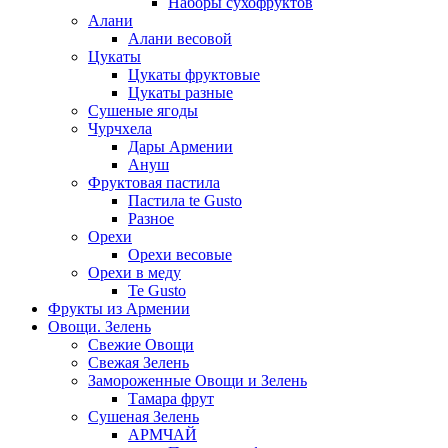
Наборы сухофруктов
Алани
Алани весовой
Цукаты
Цукаты фруктовые
Цукаты разные
Сушеные ягоды
Чурчхела
Дары Армении
Ануш
Фруктовая пастила
Пастила te Gusto
Разное
Орехи
Орехи весовые
Орехи в меду
Te Gusto
Фрукты из Армении
Овощи. Зелень
Свежие Овощи
Свежая Зелень
Замороженные Овощи и Зелень
Тамара фрут
Сушеная Зелень
АРМЧАЙ