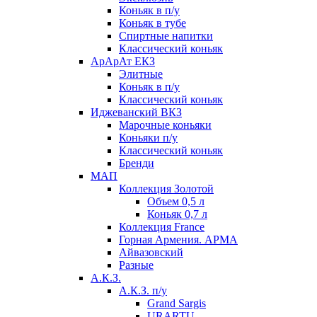
Коньяк в п/у
Коньяк в тубе
Спиртные напитки
Классический коньяк
АрАрАт ЕКЗ
Элитные
Коньяк в п/у
Классический коньяк
Иджеванский ВКЗ
Марочные коньяки
Коньяки п/у
Классический коньяк
Бренди
МАП
Коллекция Золотой
Объем 0,5 л
Коньяк 0,7 л
Коллекция France
Горная Армения. АРМА
Айвазовский
Разные
А.К.З.
А.К.З. п/у
Grand Sargis
URARTU