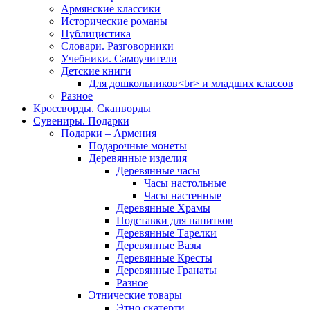
Армянские классики
Исторические романы
Публицистика
Словари. Разговорники
Учебники. Самоучители
Детские книги
Для дошкольников<br> и младших классов
Разное
Кроссворды. Сканворды
Сувениры. Подарки
Подарки – Армения
Подарочные монеты
Деревянные изделия
Деревянные часы
Часы настольные
Часы настенные
Деревянные Храмы
Подставки для напитков
Деревянные Тарелки
Деревянные Вазы
Деревянные Кресты
Деревянные Гранаты
Разное
Этнические товары
Этно скатерти