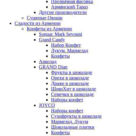
Прозрачная фасовка
Армянский Тараз
Другие производители
Сушеные Овощи
Сладости из Армении
Конфеты из Армении
Sonuar. Mark Sevouni
Grand Candy
Набор Конфет
Лукум. Мармелад
Конфеты
Арколад
GRAND Dian
Фрукты в шоколаде
Орехи в шоколаде
Драже в шоколаде
ШокоХит в шоколаде
Семечки в шоколаде
Наборы конфет
JOYCO
Наборы конфет
Сухофрукты в шоколаде
Мармелад. Лукум
Шоколадные плитки
Конфеты