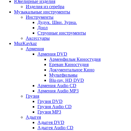
Ювелирные изделия
Изделия из серебра
Музыкальные инструменты
Инструменты
Дудук. Шви. Зурна.
Доол
Струнные инструменты
Аксессуары
MuzKavkaz
Армения
Армения DVD
Арменфильм Киностудия
Ереван Киностудия
Документальное Кино
Мультфильмы
Blu-ray. HD DVD
Армения Audio CD
Армения Audio MP3
Грузия
Грузия DVD
Грузия Audio CD
Грузия MP3
Адыгея
Адыгея DVD
Адыгея Audio CD