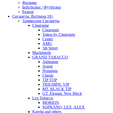
Фильмы
Бейсболки / Футболки
Разное
Сигареты. Витрина 18+
Армянские Сигареты
Cigaronne
Cigaronne
Tattoo by Cigaronne
Center
AMG
5th Street
Mackintosh
GRAND TABACCO
Akhtamar
Ararat
Nostalgia
Classic
TIP TOP
TRIUMPH. VIP
MT. BLACK TIP
GT. Elegant. New Bleck
Lex Tobacco
MORION
SOPRANO, LEX, ALEX
Karelia and others