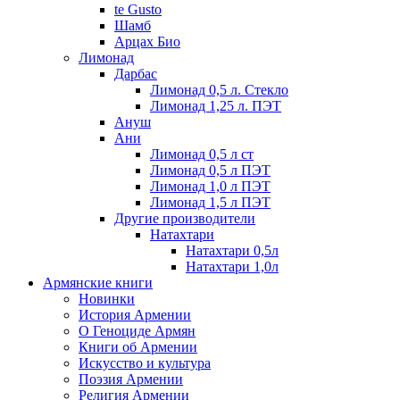
te Gusto
Шамб
Арцах Био
Лимонад
Дарбас
Лимонад 0,5 л. Стекло
Лимонад 1,25 л. ПЭТ
Ануш
Ани
Лимонад 0,5 л ст
Лимонад 0,5 л ПЭТ
Лимонад 1,0 л ПЭТ
Лимонад 1,5 л ПЭТ
Другие производители
Натахтари
Натахтари 0,5л
Натахтари 1,0л
Армянские книги
Новинки
История Армении
О Геноциде Армян
Книги об Армении
Иcкусство и культура
Поэзия Армении
Религия Армении