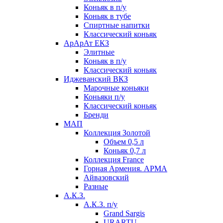
Коньяк в п/у
Коньяк в тубе
Спиртные напитки
Классический коньяк
АрАрАт ЕКЗ
Элитные
Коньяк в п/у
Классический коньяк
Иджеванский ВКЗ
Марочные коньяки
Коньяки п/у
Классический коньяк
Бренди
МАП
Коллекция Золотой
Объем 0,5 л
Коньяк 0,7 л
Коллекция France
Горная Армения. АРМА
Айвазовский
Разные
А.К.З.
А.К.З. п/у
Grand Sargis
URARTU