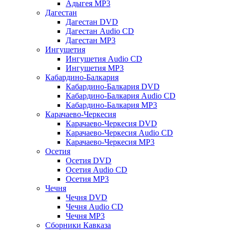
Адыгея MP3
Дагестан
Дагестан DVD
Дагестан Audio CD
Дагестан MP3
Ингушетия
Ингушетия Audio CD
Ингушетия MP3
Кабардино-Балкария
Кабардино-Балкария DVD
Кабардино-Балкария Audio CD
Кабардино-Балкария MP3
Карачаево-Черкесия
Карачаево-Черкесия DVD
Карачаево-Черкесия Audio CD
Карачаево-Черкесия MP3
Осетия
Осетия DVD
Осетия Audio CD
Осетия MP3
Чечня
Чечня DVD
Чечня Audio CD
Чечня MP3
Сборники Кавказа