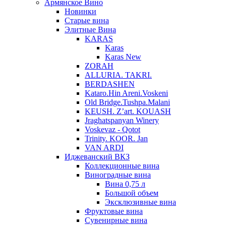
Армянское Вино
Новинки
Старые вина
Элитные Вина
KARAS
Karas
Karas New
ZORAH
ALLURIA. TAKRI.
BERDASHEN
Kataro.Hin Areni.Voskeni
Old Bridge.Tushpa.Malani
KEUSH. Z’art. KOUASH
Jraghatspanyan Winery
Voskevaz - Qotot
Trinity. KOOR. Jan
VAN ARDI
Иджеванский ВКЗ
Коллекционные вина
Виноградные вина
Вина 0,75 л
Большой объем
Эксклюзивные вина
Фруктовые вина
Cувенирные вина