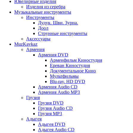
Ювелирные изделия
Изделия из серебра
Музыкальные инструменты
Инструменты
Дудук. Шви. Зурна.
Доол
Струнные инструменты
Аксессуары
MuzKavkaz
Армения
Армения DVD
Арменфильм Киностудия
Ереван Киностудия
Документальное Кино
Мультфильмы
Blu-ray. HD DVD
Армения Audio CD
Армения Audio MP3
Грузия
Грузия DVD
Грузия Audio CD
Грузия MP3
Адыгея
Адыгея DVD
Адыгея Audio CD