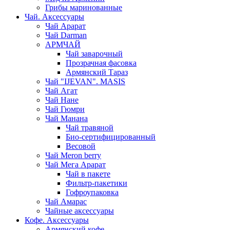
Грибы маринованные
Чай. Аксессуары
Чай Арарат
Чай Darman
АРМЧАЙ
Чай заварочный
Прозрачная фасовка
Армянский Тараз
Чай "IJEVAN". MASIS
Чай Агат
Чай Нане
Чай Гюмри
Чай Манана
Чай травяной
Био-сертифицированный
Весовой
Чай Meron berry
Чай Мега Арарат
Чай в пакете
Фильтр-пакетики
Гофроупаковка
Чай Амарас
Чайные аксессуары
Кофе. Аксессуары
Армянский кофе