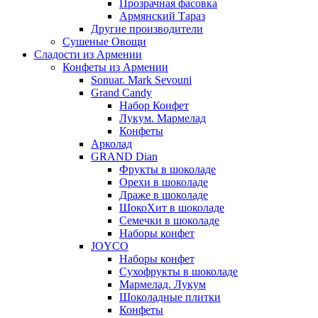
Прозрачная фасовка
Армянский Тараз
Другие производители
Сушеные Овощи
Сладости из Армении
Конфеты из Армении
Sonuar. Mark Sevouni
Grand Candy
Набор Конфет
Лукум. Мармелад
Конфеты
Арколад
GRAND Dian
Фрукты в шоколаде
Орехи в шоколаде
Драже в шоколаде
ШокоХит в шоколаде
Семечки в шоколаде
Наборы конфет
JOYCO
Наборы конфет
Сухофрукты в шоколаде
Мармелад. Лукум
Шоколадные плитки
Конфеты