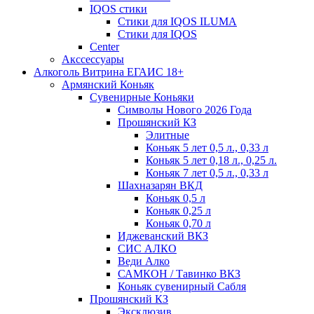
IQOS стики
Стики для IQOS ILUMA
Стики для IQOS
Сenter
Акссессуары
Алкоголь Витрина ЕГАИС 18+
Армянский Коньяк
Сувенирные Коньяки
Символы Нового 2026 Года
Прошянский КЗ
Элитные
Коньяк 5 лет 0,5 л., 0,33 л
Коньяк 5 лет 0,18 л., 0,25 л.
Коньяк 7 лет 0,5 л., 0,33 л
Шахназарян ВКД
Коньяк 0,5 л
Коньяк 0,25 л
Коньяк 0,70 л
Иджеванский ВКЗ
СИС АЛКО
Веди Алко
САМКОН / Тавинко ВКЗ
Коньяк сувенирный Сабля
Прошянский КЗ
Эксклюзив