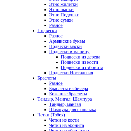
Этно жилетки
Этно шапки
Этно Подушки
Этно сумки
Разное
Подвески
Разное
Армянские буквы
Подвески маски
Подвески в машину
Подвески из дерева
Подвески из кости
Подвески из эбонита
Подвески Ностальгия
Браслеты
Разное
Браслеты из бисера
Кожаные браслеты
Тандыр, Мангал, Шампура
Тандыр, мангал
Шампура для шашлыка
Четки (Тзбех)
Четки из кости
Четки из эбонита
Четки из обсидиана