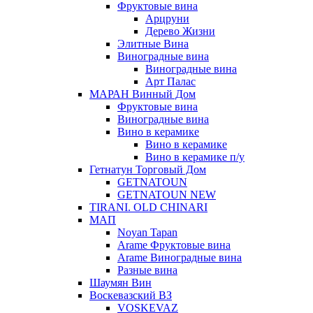
Фруктовые вина
Арцруни
Дерево Жизни
Элитные Вина
Виноградные вина
Виноградные вина
Арт Палас
МАРАН Винный Дом
Фруктовые вина
Виноградные вина
Вино в керамике
Вино в керамике
Вино в керамике п/у
Гетнатун Торговый Дом
GETNATOUN
GETNATOUN NEW
TIRANI. OLD CHINARI
МАП
Noyan Tapan
Arame Фруктовые вина
Arame Виноградные вина
Разные вина
Шаумян Вин
Воскевазский ВЗ
VOSKEVAZ