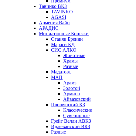
Премиум
Тавинко ВКЗ
TAVINKO
AGASI
Армения Вайн
АРАДИС
Миниатюрные Коньяки
Оганян Бренди
Мараси КД
СИС АЛКО
Животные
Храмы
Разные
Мадатовъ
МАП
Арамэ
Золотой
Армина
Айвазовский
Прошянский КЗ
Классические
Сувенирные
Грейт Велли АВКЗ
Иджеванский ВКЗ
Разные