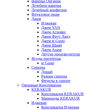
Варенье Органик
Лечебное варенье
Лечебный конфитюр
Фруктовое пюре
Джем
Иджеван
Джем YAN
Джем Агроянс
Джем Фрут Ланд
Джем te Gusto
Джем Шамб
Джем Ararat
Другие производители
Ягоды протёртые
te Gusto
Сиропы
Дошаб
Разные сиропы
Фрукты в сиропе
Овощные Консервации
KERAKUR
Консервация KERAKUR
Маринады KERAKUR
Иджеван
Консервация Иджеван