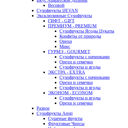
Вкус Араратской Долины
Весовой
Сухофрукты IJEVAN
Эксклюзивные Сухофрукты
ГИФТ - GIFT
ПРЕМИУМ - PREMIUM
Сухофрукты Ягоды Цукаты
Конфеты от природы
Орехи
Микс
ГУРМЭ - GOURMET
Сухофрукты с начинками
Орехи и семечки
Сухофрукты и ягоды
ЭКСТРА - EXTRA
Сухофрукты с начинками
Орехи и семечки
Сухофрукты и ягоды
ЭКОНОМ - ECONOM
Сухофрукты и ягоды
Орехи и семечки
Разное
Сухофрукты Aregi
Сушеные фрукты
Фруктовые Чипсы