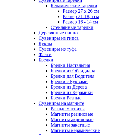
Сувенирные тарелки
Керамические тарелки
Размер 27 х 26 см
Размер 21-18,5 см
Размер 16 - 14 см
Стеклянные тарелки
Деревянные панно
Сувениры из гипса
Куклы
Сувениры из туфа
Флаги
Брелки
Брелки Настальгия
Брелки из Обсидиана
Брелки для Водителя
Брелки с Буквами
Брелки из Дерева
Брелки из Керамики
Брелки Разные
Сувениры на магните
Разные магниты
Магниты резиновые
Магниты акриловые
Магниты закатные
Магниты керамические