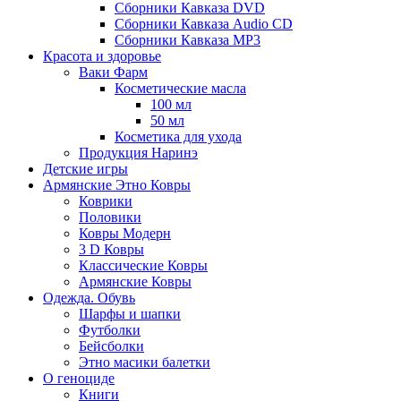
Сборники Кавказа DVD
Сборники Кавказа Audio CD
Сборники Кавказа MP3
Красота и здоровье
Ваки Фарм
Косметические масла
100 мл
50 мл
Косметика для ухода
Продукция Наринэ
Детские игры
Армянские Этно Ковры
Коврики
Половики
Ковры Модерн
3 D Ковры
Классические Ковры
Армянские Ковры
Одежда. Обувь
Шарфы и шапки
Футболки
Бейсболки
Этно масики балетки
О геноциде
Книги