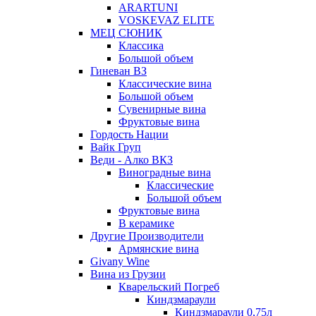
ARARTUNI
VOSKEVAZ ELITE
МЕЦ СЮНИК
Классика
Большой объем
Гиневан ВЗ
Классические вина
Большой объем
Сувенирные вина
Фруктовые вина
Гордость Нации
Вайк Груп
Веди - Алко ВКЗ
Виноградные вина
Классические
Большой объем
Фруктовые вина
В керамике
Другие Производители
Армянские вина
Givany Wine
Вина из Грузии
Кварельский Погреб
Киндзмараули
Киндзмараули 0,75л