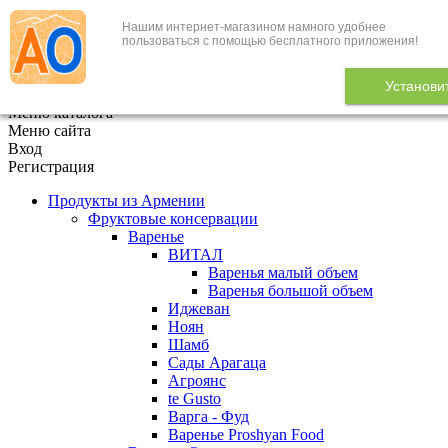
Нашим интернет-магазином намного удобнее
+7 (495) 646-888-1
пользоваться с помощью бесплатного приложения!
В корзине
0
товаров
Установи
x
Меню каталога
Меню сайта
Вход
Регистрация
Продукты из Армении
Фруктовые консервации
Варенье
ВИТАЛ
Варенья малый объем
Варенья большой объем
Иджеван
Ноян
Шамб
Сады Арагаца
Агроянс
te Gusto
Варга - Фуд
Варенье Proshyan Food