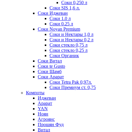
Соки 0,250 л
Соки SIS 1,6 л.
Соки Иджеван
Соки 1.0 л
Соки 0.25 л
Соки Noyan Premium
Соки и Нектары 1,0 л
Соки и Нектары 0,2 л
Соки стекло 0,75 л
Соки стекло 0,25 л
Соки Органик
Соки Витал
Соки te Gusto
Соки Шамб
Соки Арарат
Соки Tetra Pak 0,97л.
Соки Премиум ст. 0,75
Компоты
Иджеван
Арарат
YAN
Ноян
Агроянс
Прошян Фуд
Витал