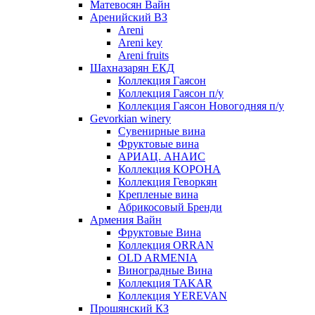
Матевосян Вайн
Аренийский ВЗ
Areni
Areni key
Areni fruits
Шахназарян ЕКД
Коллекция Гаясон
Коллекция Гаясон п/у
Коллекция Гаясон Новогодняя п/у
Gevorkian winery
Сувенирные вина
Фруктовые вина
АРИАЦ. АНАИС
Коллекция КОРОНА
Коллекция Геворкян
Крепленые вина
Абрикосовый Бренди
Армения Вайн
Фруктовые Вина
Коллекция ORRAN
OLD ARMENIA
Виноградные Вина
Коллекция TAKAR
Коллекция YEREVAN
Прошянский КЗ