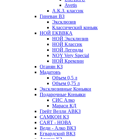
Avetis
А.К.З. классик
Гиневан ВЗ
Эксклюзив
Классический коньяк
НОЙ ЕКВВКА
НОЙ Эксклюзив
НОЙ Классик
НОЙ Легенды
NOY Very Speсial
НОЙ Кремлин
Оганян КЗ
Мадатовъ
Объем 0,5 л
Объем 0,75 л
Эксклюзивные Коньяки
Подарочные Коньяки
СИС Алко
Мараси КД
Грейт Велли АВКЗ
САМКОН КЗ
САЯТ - НОВА
Веди - Алко ВКЗ
Егвардский ВКЗ