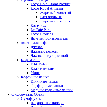
Кофе Gold Ararat Product
Кофе Royal Armenia
Жареный молотый
Растворимый
Жареный в зернах
Кофе Jezva
Le Café Paris
Кофе Grounds
Другие производители
джезва для кофе
Джезва
Джезва с песком
Джезва индукционной
Кофемолки
Edik Balyan
Классичиские
Мини
Кофейные чашки
Глиняные чашки
Фарфоровые чашки
Медные кофейные чашки
Сухофрукты. Орехи
Сухофрукты
Подарочные наборы