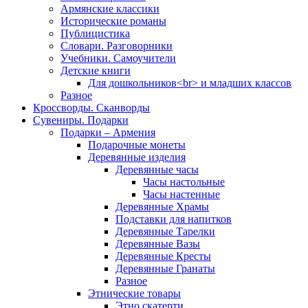
Армянские классики
Исторические романы
Публицистика
Словари. Разговорники
Учебники. Самоучители
Детские книги
Для дошкольников<br> и младших классов
Разное
Кроссворды. Сканворды
Сувениры. Подарки
Подарки – Армения
Подарочные монеты
Деревянные изделия
Деревянные часы
Часы настольные
Часы настенные
Деревянные Храмы
Подставки для напитков
Деревянные Тарелки
Деревянные Вазы
Деревянные Кресты
Деревянные Гранаты
Разное
Этнические товары
Этно скатерти