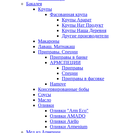
Бакалея
Крупы
Фасованная крупа
Крупы Арарат
Крупы Нат Продукт
Крупы Наша Деревня
Другие производители
Макароны
Лаваш. Матнакаш
Приправы. Специи
Приправы в банке
АРМСПЕЦИИ
Приправы
Специи
Приправы в фасовке
Hamove
Консервированные бобы
Соусы
Масло
Оливки
Оливки "Arm Eco"
Оливки AMADO
Оливки Aiello
Оливки Armenium
Мед из Армении