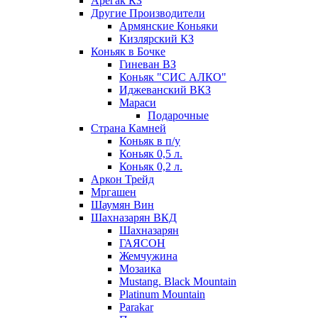
Арегак КЗ
Другие Производители
Армянские Коньяки
Кизлярский КЗ
Коньяк в Бочке
Гиневан ВЗ
Коньяк "СИС АЛКО"
Иджеванский ВКЗ
Мараси
Подарочные
Страна Камней
Коньяк в п/у
Коньяк 0,5 л.
Коньяк 0,2 л.
Аркон Трейд
Мргашен
Шаумян Вин
Шахназарян ВКД
Шахназарян
ГАЯСОН
Жемчужина
Мозаика
Mustang. Black Mountain
Platinum Mountain
Parakar