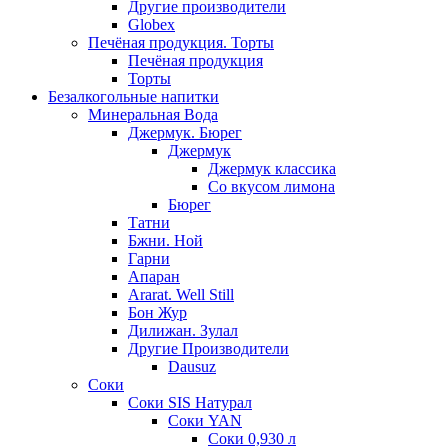
Другие производители
Globex
Печёная продукция. Торты
Печёная продукция
Торты
Безалкогольные напитки
Минеральная Вода
Джермук. Бюрег
Джермук
Джермук классика
Со вкусом лимона
Бюрег
Татни
Бжни. Ной
Гарни
Апаран
Ararat. Well Still
Бон Жур
Дилижан. Зулал
Другие Производители
Dausuz
Соки
Соки SIS Натурал
Соки YAN
Соки 0,930 л