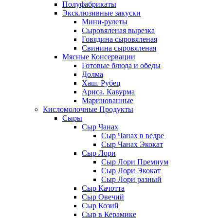
Полуфабрикаты
Эксклюзивные закуски
Мини-рулеты
Сыровяленая вырезка
Говядина сыровяленая
Свинина сыровяленая
Мясные Консервации
Готовые блюда и обеды
Долма
Хаш. Рубец
Ариса. Кавурма
Маринованные
Кисломолочные Продукты
Сыры
Сыр Чанах
Сыр Чанах в ведре
Сыр Чанах Экокат
Сыр Лори
Сыр Лори Премиум
Сыр Лори Экокат
Сыр Лори разный
Сыр Качотта
Сыр Овечий
Сыр Козий
Сыр в Керамике