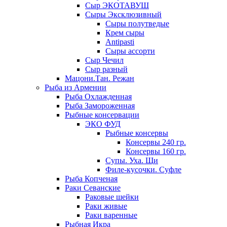
Сыр ЭКОТАВУШ
Сыры Эксклюзивный
Сыры полутведые
Крем сыры
Antipasti
Сыры ассорти
Сыр Чечил
Сыр разный
Мацони.Тан. Режан
Рыба из Армении
Рыба Охлажденная
Рыба Замороженная
Рыбные консервации
ЭКО ФУД
Рыбные консервы
Консервы 240 гр.
Консервы 160 гр.
Супы. Уха. Щи
Филе-кусочки. Суфле
Рыба Копченая
Раки Севанские
Раковые шейки
Раки живые
Раки варенные
Рыбная Икра