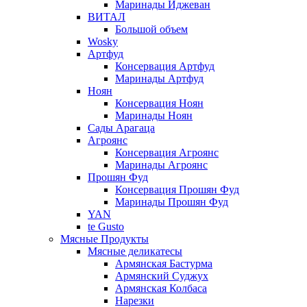
Маринады Иджеван
ВИТАЛ
Большой объем
Wosky
Артфуд
Консервация Артфуд
Маринады Артфуд
Ноян
Консервация Ноян
Маринады Ноян
Сады Арагаца
Агроянс
Консервация Агроянс
Маринады Агроянс
Прошян Фуд
Консервация Прошян Фуд
Маринады Прошян Фуд
YAN
te Gusto
Мясные Продукты
Мясные деликатесы
Армянская Бастурма
Армянский Суджух
Армянская Колбаса
Нарезки