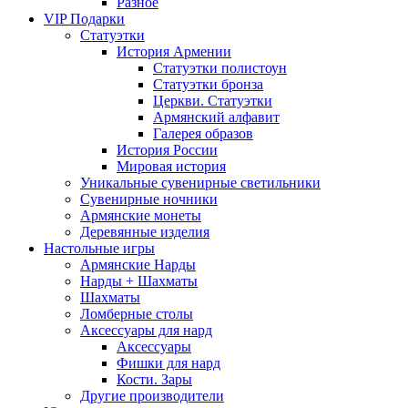
Разное
VIP Подарки
Статуэтки
История Армении
Статуэтки полистоун
Статуэтки бронза
Церкви. Статуэтки
Армянский алфавит
Галерея образов
История России
Мировая история
Уникальные сувенирные светильники
Сувенирные ночники
Армянские монеты
Деревянные изделия
Настольные игры
Армянские Нарды
Нарды + Шахматы
Шахматы
Ломберные столы
Аксессуары для нард
Аксессуары
Фишки для нард
Кости. Зары
Другие производители