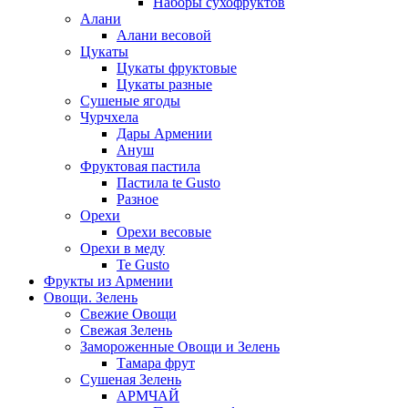
Наборы сухофруктов
Алани
Алани весовой
Цукаты
Цукаты фруктовые
Цукаты разные
Сушеные ягоды
Чурчхела
Дары Армении
Ануш
Фруктовая пастила
Пастила te Gusto
Разное
Орехи
Орехи весовые
Орехи в меду
Te Gusto
Фрукты из Армении
Овощи. Зелень
Свежие Овощи
Свежая Зелень
Замороженные Овощи и Зелень
Тамара фрут
Сушеная Зелень
АРМЧАЙ