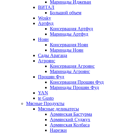
Маринады Иджеван
ВИТАЛ
Большой объем
Wosky
Артфуд
Консервация Артфуд
Маринады Артфуд
Ноян
Консервация Ноян
Маринады Ноян
Сады Арагаца
Агроянс
Консервация Агроянс
Маринады Агроянс
Прошян Фуд
Консервация Прошян Фуд
Маринады Прошян Фуд
YAN
te Gusto
Мясные Продукты
Мясные деликатесы
Армянская Бастурма
Армянский Суджух
Армянская Колбаса
Нарезки