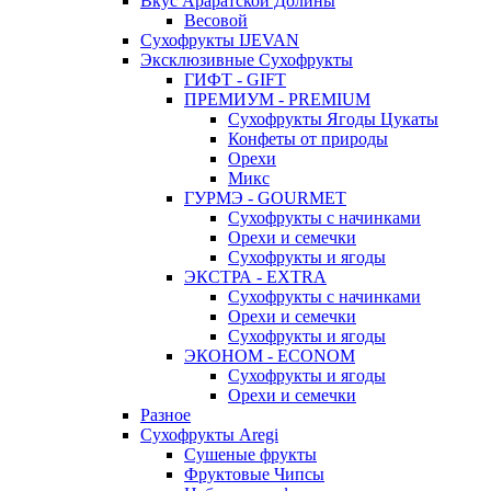
Вкус Араратской Долины
Весовой
Сухофрукты IJEVAN
Эксклюзивные Сухофрукты
ГИФТ - GIFT
ПРЕМИУМ - PREMIUM
Сухофрукты Ягоды Цукаты
Конфеты от природы
Орехи
Микс
ГУРМЭ - GOURMET
Сухофрукты с начинками
Орехи и семечки
Сухофрукты и ягоды
ЭКСТРА - EXTRA
Сухофрукты с начинками
Орехи и семечки
Сухофрукты и ягоды
ЭКОНОМ - ECONOM
Сухофрукты и ягоды
Орехи и семечки
Разное
Сухофрукты Aregi
Сушеные фрукты
Фруктовые Чипсы