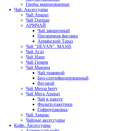
Грибы маринованные
Чай. Аксессуары
Чай Арарат
Чай Darman
АРМЧАЙ
Чай заварочный
Прозрачная фасовка
Армянский Тараз
Чай "IJEVAN". MASIS
Чай Агат
Чай Нане
Чай Гюмри
Чай Манана
Чай травяной
Био-сертифицированный
Весовой
Чай Meron berry
Чай Мега Арарат
Чай в пакете
Фильтр-пакетики
Гофроупаковка
Чай Амарас
Чайные аксессуары
Кофе. Аксессуары
Армянский кофе