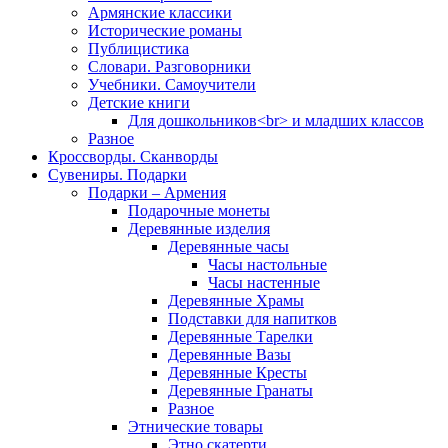
Армянские классики
Исторические романы
Публицистика
Словари. Разговорники
Учебники. Самоучители
Детские книги
Для дошкольников<br> и младших классов
Разное
Кроссворды. Сканворды
Сувениры. Подарки
Подарки – Армения
Подарочные монеты
Деревянные изделия
Деревянные часы
Часы настольные
Часы настенные
Деревянные Храмы
Подставки для напитков
Деревянные Тарелки
Деревянные Вазы
Деревянные Кресты
Деревянные Гранаты
Разное
Этнические товары
Этно скатерти