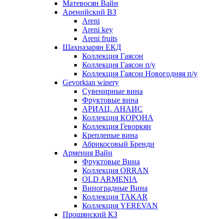
Матевосян Вайн
Аренийский ВЗ
Areni
Areni key
Areni fruits
Шахназарян ЕКД
Коллекция Гаясон
Коллекция Гаясон п/у
Коллекция Гаясон Новогодняя п/у
Gevorkian winery
Сувенирные вина
Фруктовые вина
АРИАЦ. АНАИС
Коллекция КОРОНА
Коллекция Геворкян
Крепленые вина
Абрикосовый Бренди
Армения Вайн
Фруктовые Вина
Коллекция ORRAN
OLD ARMENIA
Виноградные Вина
Коллекция TAKAR
Коллекция YEREVAN
Прошянский КЗ