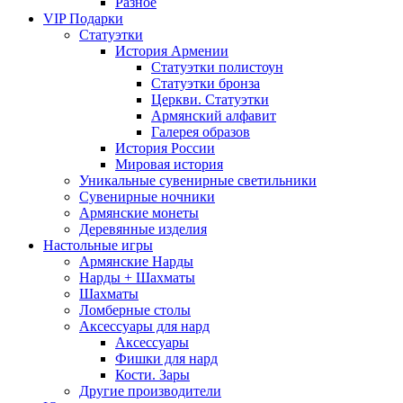
Разное
VIP Подарки
Статуэтки
История Армении
Статуэтки полистоун
Статуэтки бронза
Церкви. Статуэтки
Армянский алфавит
Галерея образов
История России
Мировая история
Уникальные сувенирные светильники
Сувенирные ночники
Армянские монеты
Деревянные изделия
Настольные игры
Армянские Нарды
Нарды + Шахматы
Шахматы
Ломберные столы
Аксессуары для нард
Аксессуары
Фишки для нард
Кости. Зары
Другие производители