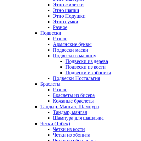
Этно жилетки
Этно шапки
Этно Подушки
Этно сумки
Разное
Подвески
Разное
Армянские буквы
Подвески маски
Подвески в машину
Подвески из дерева
Подвески из кости
Подвески из эбонита
Подвески Ностальгия
Браслеты
Разное
Браслеты из бисера
Кожаные браслеты
Тандыр, Мангал, Шампура
Тандыр, мангал
Шампура для шашлыка
Четки (Тзбех)
Четки из кости
Четки из эбонита
Четки из обсидиана