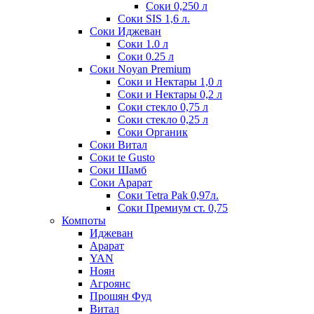
Соки 0,250 л
Соки SIS 1,6 л.
Соки Иджеван
Соки 1.0 л
Соки 0.25 л
Соки Noyan Premium
Соки и Нектары 1,0 л
Соки и Нектары 0,2 л
Соки стекло 0,75 л
Соки стекло 0,25 л
Соки Органик
Соки Витал
Соки te Gusto
Соки Шамб
Соки Арарат
Соки Tetra Pak 0,97л.
Соки Премиум ст. 0,75
Компоты
Иджеван
Арарат
YAN
Ноян
Агроянс
Прошян Фуд
Витал