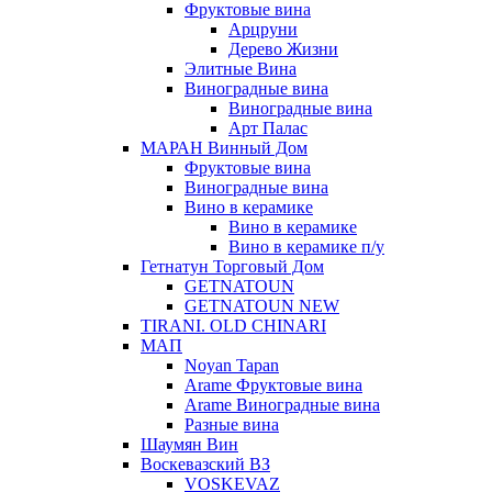
Фруктовые вина
Арцруни
Дерево Жизни
Элитные Вина
Виноградные вина
Виноградные вина
Арт Палас
МАРАН Винный Дом
Фруктовые вина
Виноградные вина
Вино в керамике
Вино в керамике
Вино в керамике п/у
Гетнатун Торговый Дом
GETNATOUN
GETNATOUN NEW
TIRANI. OLD CHINARI
МАП
Noyan Tapan
Arame Фруктовые вина
Arame Виноградные вина
Разные вина
Шаумян Вин
Воскевазский ВЗ
VOSKEVAZ