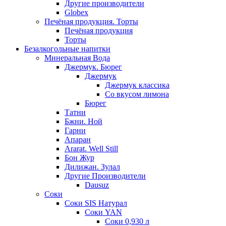
Другие производители
Globex
Печёная продукция. Торты
Печёная продукция
Торты
Безалкогольные напитки
Минеральная Вода
Джермук. Бюрег
Джермук
Джермук классика
Со вкусом лимона
Бюрег
Татни
Бжни. Ной
Гарни
Апаран
Ararat. Well Still
Бон Жур
Дилижан. Зулал
Другие Производители
Dausuz
Соки
Соки SIS Натурал
Соки YAN
Соки 0,930 л