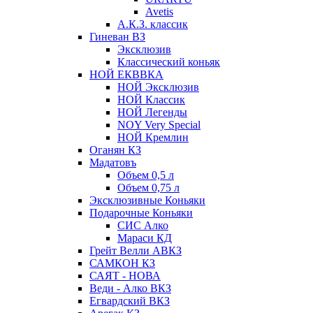
Avetis
А.К.З. классик
Гиневан ВЗ
Эксклюзив
Классический коньяк
НОЙ ЕКВВКА
НОЙ Эксклюзив
НОЙ Классик
НОЙ Легенды
NOY Very Speсial
НОЙ Кремлин
Оганян КЗ
Мадатовъ
Объем 0,5 л
Объем 0,75 л
Эксклюзивные Коньяки
Подарочные Коньяки
СИС Алко
Мараси КД
Грейт Велли АВКЗ
САМКОН КЗ
САЯТ - НОВА
Веди - Алко ВКЗ
Егвардский ВКЗ