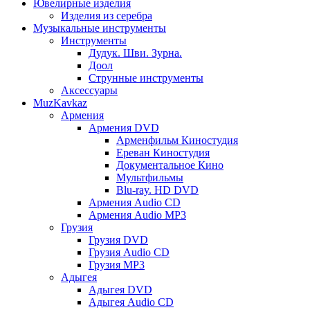
Ювелирные изделия
Изделия из серебра
Музыкальные инструменты
Инструменты
Дудук. Шви. Зурна.
Доол
Струнные инструменты
Аксессуары
MuzKavkaz
Армения
Армения DVD
Арменфильм Киностудия
Ереван Киностудия
Документальное Кино
Мультфильмы
Blu-ray. HD DVD
Армения Audio CD
Армения Audio MP3
Грузия
Грузия DVD
Грузия Audio CD
Грузия MP3
Адыгея
Адыгея DVD
Адыгея Audio CD