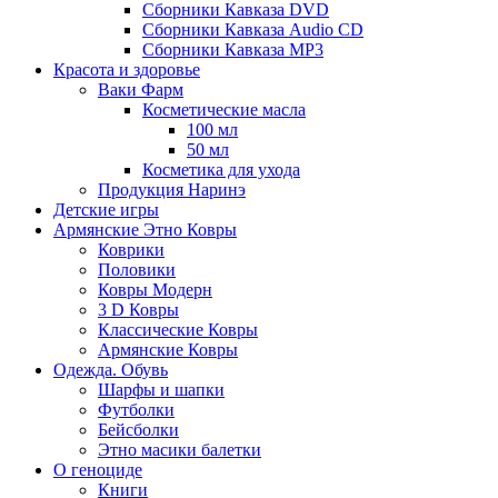
Сборники Кавказа DVD
Сборники Кавказа Audio CD
Сборники Кавказа MP3
Красота и здоровье
Ваки Фарм
Косметические масла
100 мл
50 мл
Косметика для ухода
Продукция Наринэ
Детские игры
Армянские Этно Ковры
Коврики
Половики
Ковры Модерн
3 D Ковры
Классические Ковры
Армянские Ковры
Одежда. Обувь
Шарфы и шапки
Футболки
Бейсболки
Этно масики балетки
О геноциде
Книги