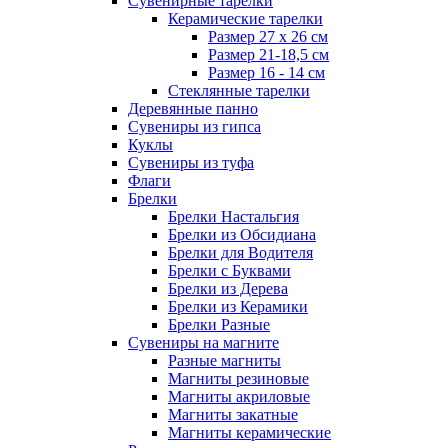
Сувенирные тарелки
Керамические тарелки
Размер 27 х 26 см
Размер 21-18,5 см
Размер 16 - 14 см
Стеклянные тарелки
Деревянные панно
Сувениры из гипса
Куклы
Сувениры из туфа
Флаги
Брелки
Брелки Настальгия
Брелки из Обсидиана
Брелки для Водителя
Брелки с Буквами
Брелки из Дерева
Брелки из Керамики
Брелки Разные
Сувениры на магните
Разные магниты
Магниты резиновые
Магниты акриловые
Магниты закатные
Магниты керамические