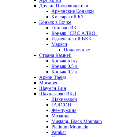
Арегак КЗ
Другие Производители
Армянские Коньяки
Кизлярский КЗ
Коньяк в Бочке
Гиневан ВЗ
Коньяк "СИС АЛКО"
Иджеванский ВКЗ
Мараси
Подарочные
Страна Камней
Коньяк в п/у
Коньяк 0,5 л.
Коньяк 0,2 л.
Аркон Трейд
Мргашен
Шаумян Вин
Шахназарян ВКД
Шахназарян
ГАЯСОН
Жемчужина
Мозаика
Mustang. Black Mountain
Platinum Mountain
Parakar