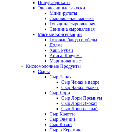
Полуфабрикаты
Эксклюзивные закуски
Мини-рулеты
Сыровяленая вырезка
Говядина сыровяленая
Свинина сыровяленая
Мясные Консервации
Готовые блюда и обеды
Долма
Хаш. Рубец
Ариса. Кавурма
Маринованные
Кисломолочные Продукты
Сыры
Сыр Чанах
Сыр Чанах в ведре
Сыр Чанах Экокат
Сыр Лори
Сыр Лори Премиум
Сыр Лори Экокат
Сыр Лори разный
Сыр Качотта
Сыр Овечий
Сыр Козий
Сыр в Керамике