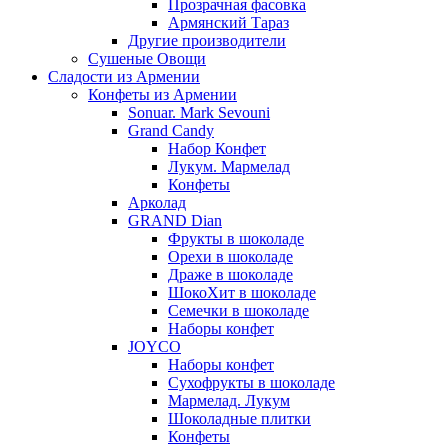
Прозрачная фасовка
Армянский Тараз
Другие производители
Сушеные Овощи
Сладости из Армении
Конфеты из Армении
Sonuar. Mark Sevouni
Grand Candy
Набор Конфет
Лукум. Мармелад
Конфеты
Арколад
GRAND Dian
Фрукты в шоколаде
Орехи в шоколаде
Драже в шоколаде
ШокоХит в шоколаде
Семечки в шоколаде
Наборы конфет
JOYCO
Наборы конфет
Сухофрукты в шоколаде
Мармелад. Лукум
Шоколадные плитки
Конфеты