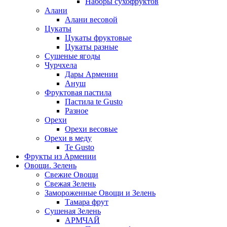
Наборы сухофруктов
Алани
Алани весовой
Цукаты
Цукаты фруктовые
Цукаты разные
Сушеные ягоды
Чурчхела
Дары Армении
Ануш
Фруктовая пастила
Пастила te Gusto
Разное
Орехи
Орехи весовые
Орехи в меду
Te Gusto
Фрукты из Армении
Овощи. Зелень
Свежие Овощи
Свежая Зелень
Замороженные Овощи и Зелень
Тамара фрут
Сушеная Зелень
АРМЧАЙ