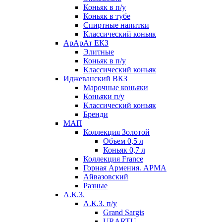
Коньяк в п/у
Коньяк в тубе
Спиртные напитки
Классический коньяк
АрАрАт ЕКЗ
Элитные
Коньяк в п/у
Классический коньяк
Иджеванский ВКЗ
Марочные коньяки
Коньяки п/у
Классический коньяк
Бренди
МАП
Коллекция Золотой
Объем 0,5 л
Коньяк 0,7 л
Коллекция France
Горная Армения. АРМА
Айвазовский
Разные
А.К.З.
А.К.З. п/у
Grand Sargis
URARTU