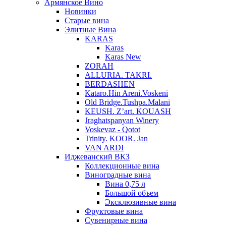
Армянское Вино
Новинки
Старые вина
Элитные Вина
KARAS
Karas
Karas New
ZORAH
ALLURIA. TAKRI.
BERDASHEN
Kataro.Hin Areni.Voskeni
Old Bridge.Tushpa.Malani
KEUSH. Z’art. KOUASH
Jraghatspanyan Winery
Voskevaz - Qotot
Trinity. KOOR. Jan
VAN ARDI
Иджеванский ВКЗ
Коллекционные вина
Виноградные вина
Вина 0,75 л
Большой объем
Эксклюзивные вина
Фруктовые вина
Cувенирные вина