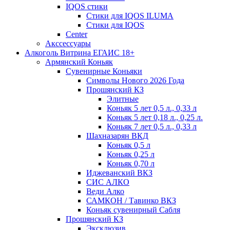
IQOS стики
Стики для IQOS ILUMA
Стики для IQOS
Сenter
Акссессуары
Алкоголь Витрина ЕГАИС 18+
Армянский Коньяк
Сувенирные Коньяки
Символы Нового 2026 Года
Прошянский КЗ
Элитные
Коньяк 5 лет 0,5 л., 0,33 л
Коньяк 5 лет 0,18 л., 0,25 л.
Коньяк 7 лет 0,5 л., 0,33 л
Шахназарян ВКД
Коньяк 0,5 л
Коньяк 0,25 л
Коньяк 0,70 л
Иджеванский ВКЗ
СИС АЛКО
Веди Алко
САМКОН / Тавинко ВКЗ
Коньяк сувенирный Сабля
Прошянский КЗ
Эксклюзив