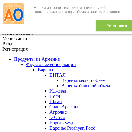
Нашим интернет-магазином намного удобнее
+7 (495) 646-888-1
пользоваться с помощью бесплатного приложения!
В корзине
0
товаров
Установить
x
Меню каталога
Меню сайта
Вход
Регистрация
Продукты из Армении
Фруктовые консервации
Варенье
ВИТАЛ
Варенья малый объем
Варенья большой объем
Иджеван
Ноян
Шамб
Сады Арагаца
Агроянс
te Gusto
Варга - Фуд
Варенье Proshyan Food