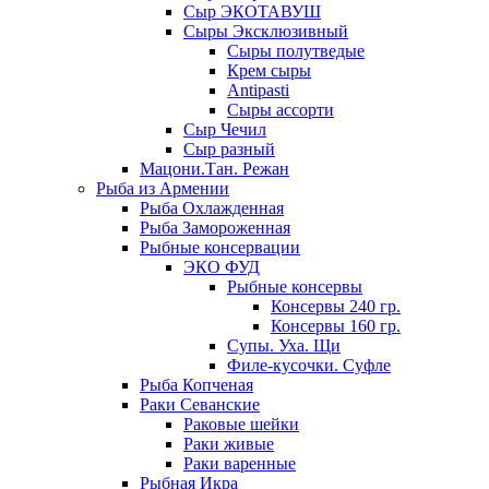
Сыр ЭКОТАВУШ
Сыры Эксклюзивный
Сыры полутведые
Крем сыры
Antipasti
Сыры ассорти
Сыр Чечил
Сыр разный
Мацони.Тан. Режан
Рыба из Армении
Рыба Охлажденная
Рыба Замороженная
Рыбные консервации
ЭКО ФУД
Рыбные консервы
Консервы 240 гр.
Консервы 160 гр.
Супы. Уха. Щи
Филе-кусочки. Суфле
Рыба Копченая
Раки Севанские
Раковые шейки
Раки живые
Раки варенные
Рыбная Икра