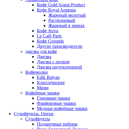
Кофе Gold Ararat Product
Кофе Royal Armenia
Жареный молотый
Растворимый
Жареный в зернах
Кофе Jezva
Le Café Paris
Кофе Grounds
Другие производители
джезва для кофе
Джезва
Джезва с песком
Джезва индукционной
Кофемолки
Edik Balyan
Классичиские
Мини
Кофейные чашки
Глиняные чашки
Фарфоровые чашки
Медные кофейные чашки
Сухофрукты. Орехи
Сухофрукты
Подарочные наборы