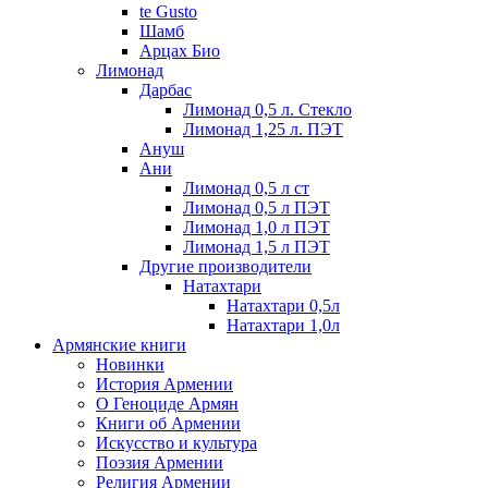
te Gusto
Шамб
Арцах Био
Лимонад
Дарбас
Лимонад 0,5 л. Стекло
Лимонад 1,25 л. ПЭТ
Ануш
Ани
Лимонад 0,5 л ст
Лимонад 0,5 л ПЭТ
Лимонад 1,0 л ПЭТ
Лимонад 1,5 л ПЭТ
Другие производители
Натахтари
Натахтари 0,5л
Натахтари 1,0л
Армянские книги
Новинки
История Армении
О Геноциде Армян
Книги об Армении
Иcкусство и культура
Поэзия Армении
Религия Армении