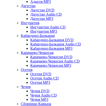
Адыгея MP3
Дагестан
Дагестан DVD
Дагестан Audio CD
Дагестан MP3
Ингушетия
Ингушетия Audio CD
Ингушетия MP3
Кабардино-Балкария
Кабардино-Балкария DVD
Кабардино-Балкария Audio CD
Кабардино-Балкария MP3
Карачаево-Черкесия
Карачаево-Черкесия DVD
Карачаево-Черкесия Audio CD
Карачаево-Черкесия MP3
Осетия
Осетия DVD
Осетия Audio CD
Осетия MP3
Чечня
Чечня DVD
Чечня Audio CD
Чечня MP3
Сборники Кавказа