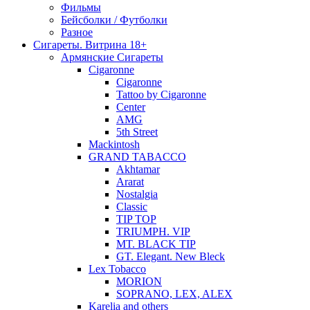
Фильмы
Бейсболки / Футболки
Разное
Сигареты. Витрина 18+
Армянские Сигареты
Cigaronne
Cigaronne
Tattoo by Cigaronne
Center
AMG
5th Street
Mackintosh
GRAND TABACCO
Akhtamar
Ararat
Nostalgia
Classic
TIP TOP
TRIUMPH. VIP
MT. BLACK TIP
GT. Elegant. New Bleck
Lex Tobacco
MORION
SOPRANO, LEX, ALEX
Karelia and others