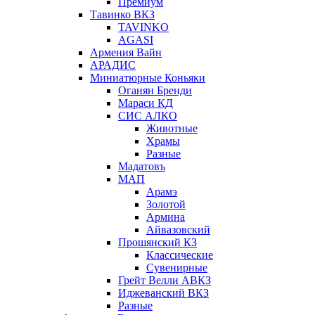
Премиум
Тавинко ВКЗ
TAVINKO
AGASI
Армения Вайн
АРАДИС
Миниатюрные Коньяки
Оганян Бренди
Мараси КД
СИС АЛКО
Животные
Храмы
Разные
Мадатовъ
МАП
Арамэ
Золотой
Армина
Айвазовский
Прошянский КЗ
Классические
Сувенирные
Грейт Велли АВКЗ
Иджеванский ВКЗ
Разные