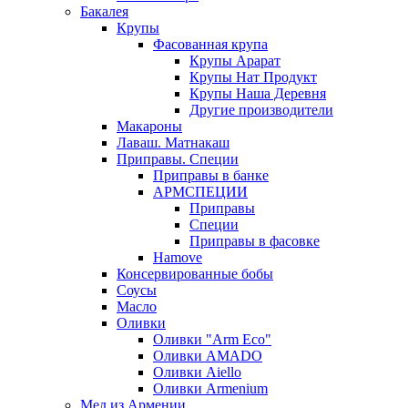
Бакалея
Крупы
Фасованная крупа
Крупы Арарат
Крупы Нат Продукт
Крупы Наша Деревня
Другие производители
Макароны
Лаваш. Матнакаш
Приправы. Специи
Приправы в банке
АРМСПЕЦИИ
Приправы
Специи
Приправы в фасовке
Hamove
Консервированные бобы
Соусы
Масло
Оливки
Оливки "Arm Eco"
Оливки AMADO
Оливки Aiello
Оливки Armenium
Мед из Армении