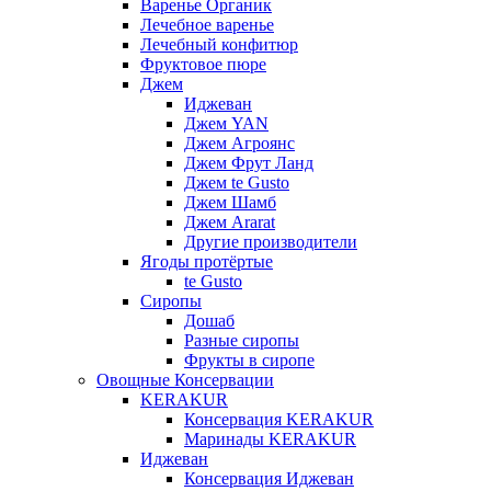
Варенье Органик
Лечебное варенье
Лечебный конфитюр
Фруктовое пюре
Джем
Иджеван
Джем YAN
Джем Агроянс
Джем Фрут Ланд
Джем te Gusto
Джем Шамб
Джем Ararat
Другие производители
Ягоды протёртые
te Gusto
Сиропы
Дошаб
Разные сиропы
Фрукты в сиропе
Овощные Консервации
KERAKUR
Консервация KERAKUR
Маринады KERAKUR
Иджеван
Консервация Иджеван