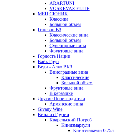
ARARTUNI
VOSKEVAZ ELITE
МЕЦ СЮНИК
Классика
Большой объем
Гиневан ВЗ
Классические вина
Большой объем
Сувенирные вина
Фруктовые вина
Гордость Нации
Вайк Груп
Веди - Алко ВКЗ
Виноградные вина
Классические
Большой объем
Фруктовые вина
В керамике
Другие Производители
Армянские вина
Givany Wine
Вина из Грузии
Кварельский Погреб
Киндзмараули
Киндзмараули 0,75л