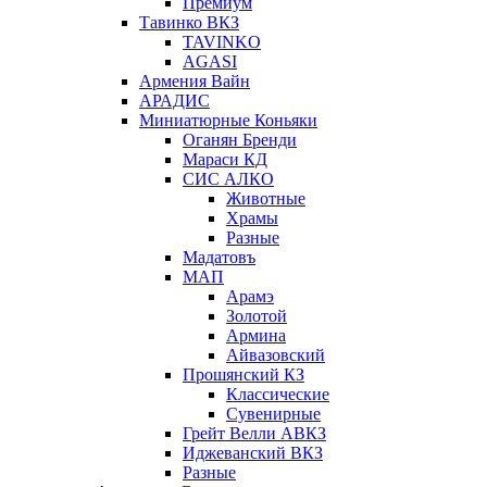
Премиум
Тавинко ВКЗ
TAVINKO
AGASI
Армения Вайн
АРАДИС
Миниатюрные Коньяки
Оганян Бренди
Мараси КД
СИС АЛКО
Животные
Храмы
Разные
Мадатовъ
МАП
Арамэ
Золотой
Армина
Айвазовский
Прошянский КЗ
Классические
Сувенирные
Грейт Велли АВКЗ
Иджеванский ВКЗ
Разные