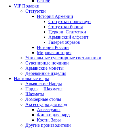
Разное
VIP Подарки
Статуэтки
История Армении
Статуэтки полистоун
Статуэтки бронза
Церкви. Статуэтки
Армянский алфавит
Галерея образов
История России
Мировая история
Уникальные сувенирные светильники
Сувенирные ночники
Армянские монеты
Деревянные изделия
Настольные игры
Армянские Нарды
Нарды + Шахматы
Шахматы
Ломберные столы
Аксессуары для нард
Аксессуары
Фишки для нард
Кости. Зары
Другие производители