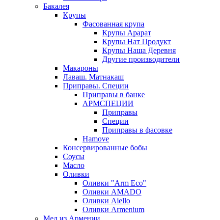
Бакалея
Крупы
Фасованная крупа
Крупы Арарат
Крупы Нат Продукт
Крупы Наша Деревня
Другие производители
Макароны
Лаваш. Матнакаш
Приправы. Специи
Приправы в банке
АРМСПЕЦИИ
Приправы
Специи
Приправы в фасовке
Hamove
Консервированные бобы
Соусы
Масло
Оливки
Оливки "Arm Eco"
Оливки AMADO
Оливки Aiello
Оливки Armenium
Мед из Армении