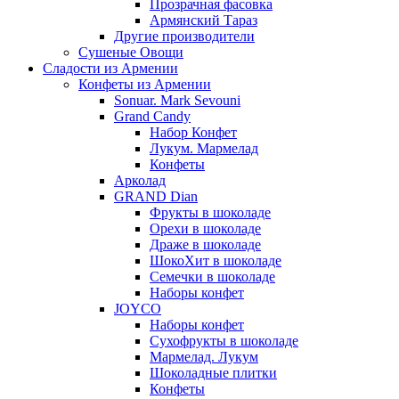
Прозрачная фасовка
Армянский Тараз
Другие производители
Сушеные Овощи
Сладости из Армении
Конфеты из Армении
Sonuar. Mark Sevouni
Grand Candy
Набор Конфет
Лукум. Мармелад
Конфеты
Арколад
GRAND Dian
Фрукты в шоколаде
Орехи в шоколаде
Драже в шоколаде
ШокоХит в шоколаде
Семечки в шоколаде
Наборы конфет
JOYCO
Наборы конфет
Сухофрукты в шоколаде
Мармелад. Лукум
Шоколадные плитки
Конфеты