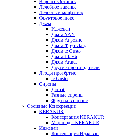
Варенье Органик
Лечебное варенье
Лечебный конфитюр
Фруктовое пюре
Джем
Иджеван
Джем YAN
Джем Агроянс
Джем Фрут Ланд
Джем te Gusto
Джем Шамб
Джем Ararat
Другие производители
Ягоды протёртые
te Gusto
Сиропы
Дошаб
Разные сиропы
Фрукты в сиропе
Овощные Консервации
KERAKUR
Консервация KERAKUR
Маринады KERAKUR
Иджеван
Консервация Иджеван