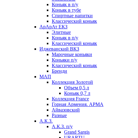
Коньяк в п/у
Коньяк в тубе
Спиртные напитки
Классический коньяк
АрАрАт ЕКЗ
Элитные
Коньяк в п/у
Классический коньяк
Иджеванский ВКЗ
Марочные коньяки
Коньяки п/у
Классический коньяк
Бренди
МАП
Коллекция Золотой
Объем 0,5 л
Коньяк 0,7 л
Коллекция France
Горная Армения. АРМА
Айвазовский
Разные
А.К.З.
А.К.З. п/у
Grand Sargis
URARTU