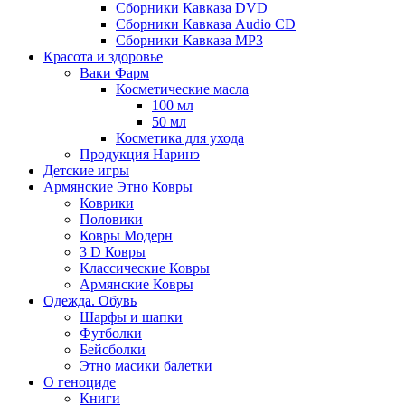
Сборники Кавказа DVD
Сборники Кавказа Audio CD
Сборники Кавказа MP3
Красота и здоровье
Ваки Фарм
Косметические масла
100 мл
50 мл
Косметика для ухода
Продукция Наринэ
Детские игры
Армянские Этно Ковры
Коврики
Половики
Ковры Модерн
3 D Ковры
Классические Ковры
Армянские Ковры
Одежда. Обувь
Шарфы и шапки
Футболки
Бейсболки
Этно масики балетки
О геноциде
Книги