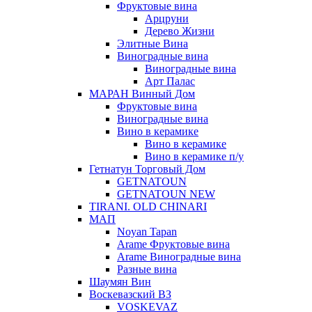
Фруктовые вина
Арцруни
Дерево Жизни
Элитные Вина
Виноградные вина
Виноградные вина
Арт Палас
МАРАН Винный Дом
Фруктовые вина
Виноградные вина
Вино в керамике
Вино в керамике
Вино в керамике п/у
Гетнатун Торговый Дом
GETNATOUN
GETNATOUN NEW
TIRANI. OLD CHINARI
МАП
Noyan Tapan
Arame Фруктовые вина
Arame Виноградные вина
Разные вина
Шаумян Вин
Воскевазский ВЗ
VOSKEVAZ