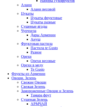
Наборы сухофруктов
Алани
Алани весовой
Цукаты
Цукаты фруктовые
Цукаты разные
Сушеные ягоды
Чурчхела
Дары Армении
Ануш
Фруктовая пастила
Пастила te Gusto
Разное
Орехи
Орехи весовые
Орехи в меду
Te Gusto
Фрукты из Армении
Овощи. Зелень
Свежие Овощи
Свежая Зелень
Замороженные Овощи и Зелень
Тамара фрут
Сушеная Зелень
АРМЧАЙ