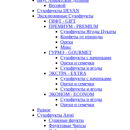
Вкус Араратской Долины
Весовой
Сухофрукты IJEVAN
Эксклюзивные Сухофрукты
ГИФТ - GIFT
ПРЕМИУМ - PREMIUM
Сухофрукты Ягоды Цукаты
Конфеты от природы
Орехи
Микс
ГУРМЭ - GOURMET
Сухофрукты с начинками
Орехи и семечки
Сухофрукты и ягоды
ЭКСТРА - EXTRA
Сухофрукты с начинками
Орехи и семечки
Сухофрукты и ягоды
ЭКОНОМ - ECONOM
Сухофрукты и ягоды
Орехи и семечки
Разное
Сухофрукты Aregi
Сушеные фрукты
Фруктовые Чипсы