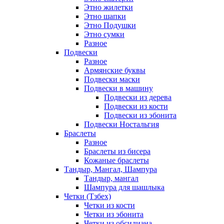
Этно жилетки
Этно шапки
Этно Подушки
Этно сумки
Разное
Подвески
Разное
Армянские буквы
Подвески маски
Подвески в машину
Подвески из дерева
Подвески из кости
Подвески из эбонита
Подвески Ностальгия
Браслеты
Разное
Браслеты из бисера
Кожаные браслеты
Тандыр, Мангал, Шампура
Тандыр, мангал
Шампура для шашлыка
Четки (Тзбех)
Четки из кости
Четки из эбонита
Четки из обсидиана