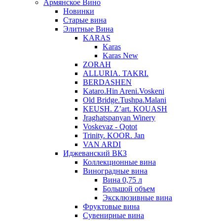
Армянское Вино
Новинки
Старые вина
Элитные Вина
KARAS
Karas
Karas New
ZORAH
ALLURIA. TAKRI.
BERDASHEN
Kataro.Hin Areni.Voskeni
Old Bridge.Tushpa.Malani
KEUSH. Z’art. KOUASH
Jraghatspanyan Winery
Voskevaz - Qotot
Trinity. KOOR. Jan
VAN ARDI
Иджеванский ВКЗ
Коллекционные вина
Виноградные вина
Вина 0,75 л
Большой объем
Эксклюзивные вина
Фруктовые вина
Cувенирные вина