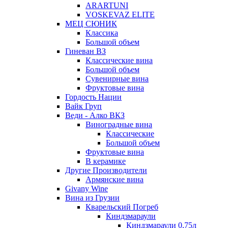
ARARTUNI
VOSKEVAZ ELITE
МЕЦ СЮНИК
Классика
Большой объем
Гиневан ВЗ
Классические вина
Большой объем
Сувенирные вина
Фруктовые вина
Гордость Нации
Вайк Груп
Веди - Алко ВКЗ
Виноградные вина
Классические
Большой объем
Фруктовые вина
В керамике
Другие Производители
Армянские вина
Givany Wine
Вина из Грузии
Кварельский Погреб
Киндзмараули
Киндзмараули 0,75л