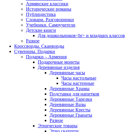
Армянские классики
Исторические романы
Публицистика
Словари. Разговорники
Учебники. Самоучители
Детские книги
Для дошкольников<br> и младших классов
Разное
Кроссворды. Сканворды
Сувениры. Подарки
Подарки – Армения
Подарочные монеты
Деревянные изделия
Деревянные часы
Часы настольные
Часы настенные
Деревянные Храмы
Подставки для напитков
Деревянные Тарелки
Деревянные Вазы
Деревянные Кресты
Деревянные Гранаты
Разное
Этнические товары
Этно скатерти