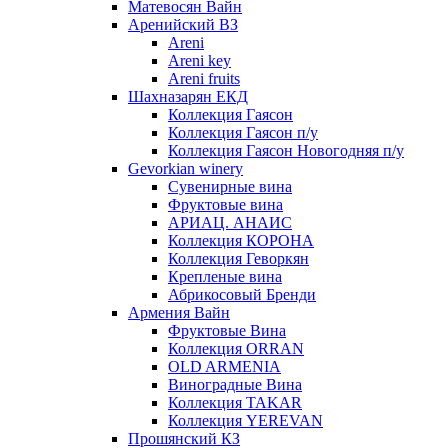
Матевосян Вайн
Аренийский ВЗ
Areni
Areni key
Areni fruits
Шахназарян ЕКД
Коллекция Гаясон
Коллекция Гаясон п/у
Коллекция Гаясон Новогодняя п/у
Gevorkian winery
Сувенирные вина
Фруктовые вина
АРИАЦ. АНАИС
Коллекция КОРОНА
Коллекция Геворкян
Крепленые вина
Абрикосовый Бренди
Армения Вайн
Фруктовые Вина
Коллекция ORRAN
OLD ARMENIA
Виноградные Вина
Коллекция TAKAR
Коллекция YEREVAN
Прошянский КЗ