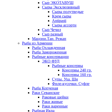
Сыр ЭКОТАВУШ
Сыры Эксклюзивный
Сыры полутведые
Крем сыры
Antipasti
Сыры ассорти
Сыр Чечил
Сыр разный
Мацони.Тан. Режан
Рыба из Армении
Рыба Охлажденная
Рыба Замороженная
Рыбные консервации
ЭКО ФУД
Рыбные консервы
Консервы 240 гр.
Консервы 160 гр.
Супы. Уха. Щи
Филе-кусочки. Суфле
Рыба Копченая
Раки Севанские
Раковые шейки
Раки живые
Раки варенные
Рыбная Икра