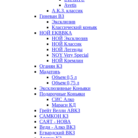
Avetis
А.К.З. классик
Гиневан ВЗ
Эксклюзив
Классический коньяк
НОЙ ЕКВВКА
НОЙ Эксклюзив
НОЙ Классик
НОЙ Легенды
NOY Very Speсial
НОЙ Кремлин
Оганян КЗ
Мадатовъ
Объем 0,5 л
Объем 0,75 л
Эксклюзивные Коньяки
Подарочные Коньяки
СИС Алко
Мараси КД
Грейт Велли АВКЗ
САМКОН КЗ
САЯТ - НОВА
Веди - Алко ВКЗ
Егвардский ВКЗ