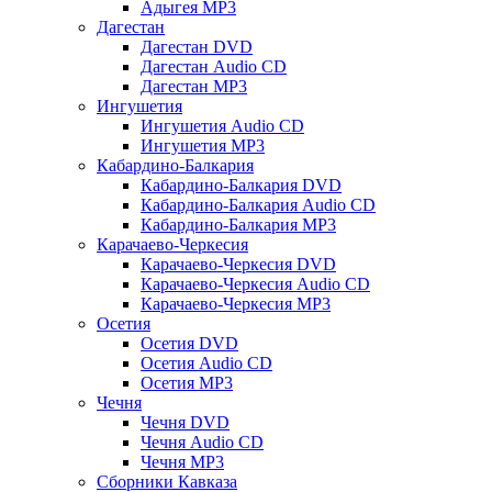
Адыгея MP3
Дагестан
Дагестан DVD
Дагестан Audio CD
Дагестан MP3
Ингушетия
Ингушетия Audio CD
Ингушетия MP3
Кабардино-Балкария
Кабардино-Балкария DVD
Кабардино-Балкария Audio CD
Кабардино-Балкария MP3
Карачаево-Черкесия
Карачаево-Черкесия DVD
Карачаево-Черкесия Audio CD
Карачаево-Черкесия MP3
Осетия
Осетия DVD
Осетия Audio CD
Осетия MP3
Чечня
Чечня DVD
Чечня Audio CD
Чечня MP3
Сборники Кавказа