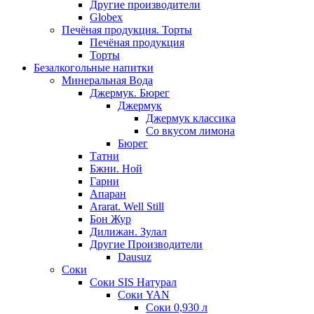
Другие производители
Globex
Печёная продукция. Торты
Печёная продукция
Торты
Безалкогольные напитки
Минеральная Вода
Джермук. Бюрег
Джермук
Джермук классика
Со вкусом лимона
Бюрег
Татни
Бжни. Ной
Гарни
Апаран
Ararat. Well Still
Бон Жур
Дилижан. Зулал
Другие Производители
Dausuz
Соки
Соки SIS Натурал
Соки YAN
Соки 0,930 л