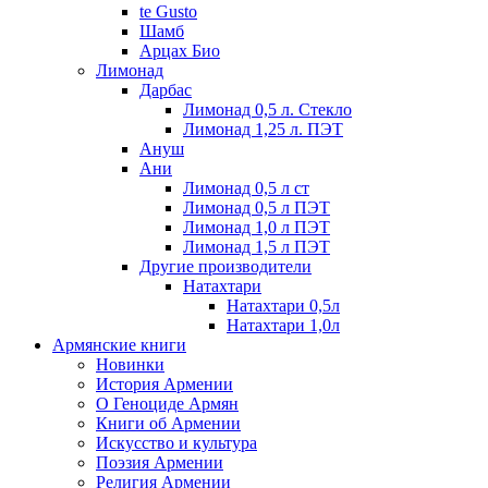
te Gusto
Шамб
Арцах Био
Лимонад
Дарбас
Лимонад 0,5 л. Стекло
Лимонад 1,25 л. ПЭТ
Ануш
Ани
Лимонад 0,5 л ст
Лимонад 0,5 л ПЭТ
Лимонад 1,0 л ПЭТ
Лимонад 1,5 л ПЭТ
Другие производители
Натахтари
Натахтари 0,5л
Натахтари 1,0л
Армянские книги
Новинки
История Армении
О Геноциде Армян
Книги об Армении
Иcкусство и культура
Поэзия Армении
Религия Армении