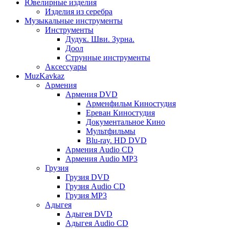
Ювелирные изделия
Изделия из серебра
Музыкальные инструменты
Инструменты
Дудук. Шви. Зурна.
Доол
Струнные инструменты
Аксессуары
MuzKavkaz
Армения
Армения DVD
Арменфильм Киностудия
Ереван Киностудия
Документальное Кино
Мультфильмы
Blu-ray. HD DVD
Армения Audio CD
Армения Audio MP3
Грузия
Грузия DVD
Грузия Audio CD
Грузия MP3
Адыгея
Адыгея DVD
Адыгея Audio CD