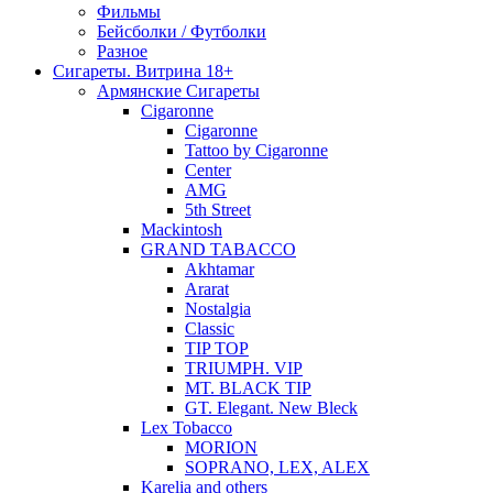
Фильмы
Бейсболки / Футболки
Разное
Сигареты. Витрина 18+
Армянские Сигареты
Cigaronne
Cigaronne
Tattoo by Cigaronne
Center
AMG
5th Street
Mackintosh
GRAND TABACCO
Akhtamar
Ararat
Nostalgia
Classic
TIP TOP
TRIUMPH. VIP
MT. BLACK TIP
GT. Elegant. New Bleck
Lex Tobacco
MORION
SOPRANO, LEX, ALEX
Karelia and others