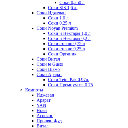
Соки 0,250 л
Соки SIS 1,6 л.
Соки Иджеван
Соки 1.0 л
Соки 0.25 л
Соки Noyan Premium
Соки и Нектары 1,0 л
Соки и Нектары 0,2 л
Соки стекло 0,75 л
Соки стекло 0,25 л
Соки Органик
Соки Витал
Соки te Gusto
Соки Шамб
Соки Арарат
Соки Tetra Pak 0,97л.
Соки Премиум ст. 0,75
Компоты
Иджеван
Арарат
YAN
Ноян
Агроянс
Прошян Фуд
Витал