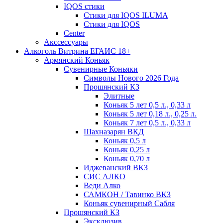
IQOS стики
Стики для IQOS ILUMA
Стики для IQOS
Сenter
Акссессуары
Алкоголь Витрина ЕГАИС 18+
Армянский Коньяк
Сувенирные Коньяки
Символы Нового 2026 Года
Прошянский КЗ
Элитные
Коньяк 5 лет 0,5 л., 0,33 л
Коньяк 5 лет 0,18 л., 0,25 л.
Коньяк 7 лет 0,5 л., 0,33 л
Шахназарян ВКД
Коньяк 0,5 л
Коньяк 0,25 л
Коньяк 0,70 л
Иджеванский ВКЗ
СИС АЛКО
Веди Алко
САМКОН / Тавинко ВКЗ
Коньяк сувенирный Сабля
Прошянский КЗ
Эксклюзив