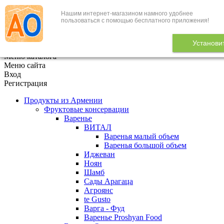
Нашим интернет-магазином намного удобнее
+7 (495) 646-888-1
пользоваться с помощью бесплатного приложения!
В корзине
0
товаров
Установи
x
Меню каталога
Меню сайта
Вход
Регистрация
Продукты из Армении
Фруктовые консервации
Варенье
ВИТАЛ
Варенья малый объем
Варенья большой объем
Иджеван
Ноян
Шамб
Сады Арагаца
Агроянс
te Gusto
Варга - Фуд
Варенье Proshyan Food