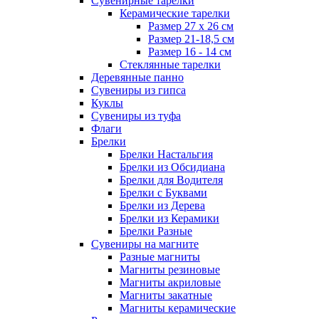
Сувенирные тарелки
Керамические тарелки
Размер 27 х 26 см
Размер 21-18,5 см
Размер 16 - 14 см
Стеклянные тарелки
Деревянные панно
Сувениры из гипса
Куклы
Сувениры из туфа
Флаги
Брелки
Брелки Настальгия
Брелки из Обсидиана
Брелки для Водителя
Брелки с Буквами
Брелки из Дерева
Брелки из Керамики
Брелки Разные
Сувениры на магните
Разные магниты
Магниты резиновые
Магниты акриловые
Магниты закатные
Магниты керамические