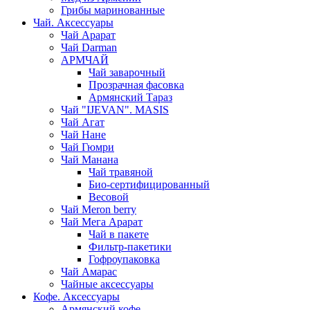
Грибы маринованные
Чай. Аксессуары
Чай Арарат
Чай Darman
АРМЧАЙ
Чай заварочный
Прозрачная фасовка
Армянский Тараз
Чай "IJEVAN". MASIS
Чай Агат
Чай Нане
Чай Гюмри
Чай Манана
Чай травяной
Био-сертифицированный
Весовой
Чай Meron berry
Чай Мега Арарат
Чай в пакете
Фильтр-пакетики
Гофроупаковка
Чай Амарас
Чайные аксессуары
Кофе. Аксессуары
Армянский кофе