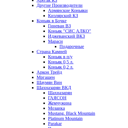
Арегак КЗ
Другие Производители
Армянские Коньяки
Кизлярский КЗ
Коньяк в Бочке
Гиневан ВЗ
Коньяк "СИС АЛКО"
Иджеванский ВКЗ
Мараси
Подарочные
Страна Камней
Коньяк в п/у
Коньяк 0,5 л.
Коньяк 0,2 л.
Аркон Трейд
Мргашен
Шаумян Вин
Шахназарян ВКД
Шахназарян
ГАЯСОН
Жемчужина
Мозаика
Mustang. Black Mountain
Platinum Mountain
Parakar