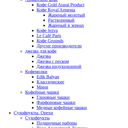
Кофе Gold Ararat Product
Кофе Royal Armenia
Жареный молотый
Растворимый
Жареный в зернах
Кофе Jezva
Le Café Paris
Кофе Grounds
Другие производители
джезва для кофе
Джезва
Джезва с песком
Джезва индукционной
Кофемолки
Edik Balyan
Классичиские
Мини
Кофейные чашки
Глиняные чашки
Фарфоровые чашки
Медные кофейные чашки
Сухофрукты. Орехи
Сухофрукты
Подарочные наборы