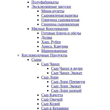
Полуфабрикаты
Эксклюзивные закуски
Мини-рулеты
Сыровяленая вырезка
Говядина сыровяленая
Свинина сыровяленая
Мясные Консервации
Готовые блюда и обеды
Долма
Хаш. Рубец
Ариса. Кавурма
Маринованные
Кисломолочные Продукты
Сыры
Сыр Чанах
Сыр Чанах в ведре
Сыр Чанах Экокат
Сыр Лори
Сыр Лори Премиум
Сыр Лори Экокат
Сыр Лори разный
Сыр Качотта
Сыр Овечий
Сыр Козий
Сыр в Керамике