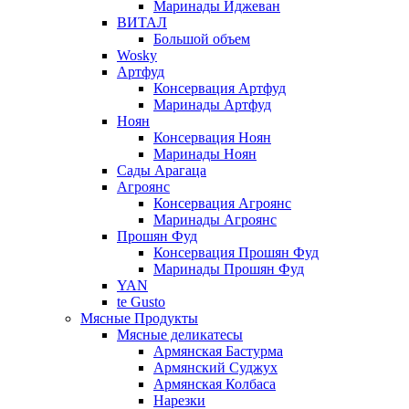
Маринады Иджеван
ВИТАЛ
Большой объем
Wosky
Артфуд
Консервация Артфуд
Маринады Артфуд
Ноян
Консервация Ноян
Маринады Ноян
Сады Арагаца
Агроянс
Консервация Агроянс
Маринады Агроянс
Прошян Фуд
Консервация Прошян Фуд
Маринады Прошян Фуд
YAN
te Gusto
Мясные Продукты
Мясные деликатесы
Армянская Бастурма
Армянский Суджух
Армянская Колбаса
Нарезки