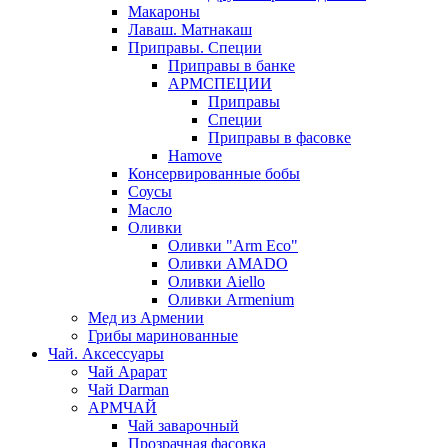
Макароны
Лаваш. Матнакаш
Приправы. Специи
Приправы в банке
АРМСПЕЦИИ
Приправы
Специи
Приправы в фасовке
Hamove
Консервированные бобы
Соусы
Масло
Оливки
Оливки "Arm Eco"
Оливки AMADO
Оливки Aiello
Оливки Armenium
Мед из Армении
Грибы маринованные
Чай. Аксессуары
Чай Арарат
Чай Darman
АРМЧАЙ
Чай заварочный
Прозрачная фасовка