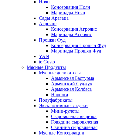
Ноян
Консервация Ноян
Маринады Ноян
Сады Арагаца
Агроянс
Консервация Агроянс
Маринады Агроянс
Прошян Фуд
Консервация Прошян Фуд
Маринады Прошян Фуд
YAN
te Gusto
Мясные Продукты
Мясные деликатесы
Армянская Бастурма
Армянский Суджух
Армянская Колбаса
Нарезки
Полуфабрикаты
Эксклюзивные закуски
Мини-рулеты
Сыровяленая вырезка
Говядина сыровяленая
Свинина сыровяленая
Мясные Консервации