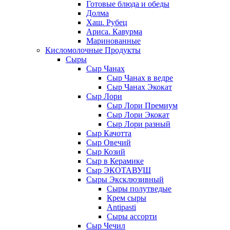
Готовые блюда и обеды
Долма
Хаш. Рубец
Ариса. Кавурма
Маринованные
Кисломолочные Продукты
Сыры
Сыр Чанах
Сыр Чанах в ведре
Сыр Чанах Экокат
Сыр Лори
Сыр Лори Премиум
Сыр Лори Экокат
Сыр Лори разный
Сыр Качотта
Сыр Овечий
Сыр Козий
Сыр в Керамике
Сыр ЭКОТАВУШ
Сыры Эксклюзивный
Сыры полутведые
Крем сыры
Antipasti
Сыры ассорти
Сыр Чечил