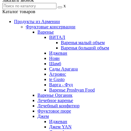
Заказать звонок
x
Каталог товаров
Продукты из Армении
Фруктовые консервации
Варенье
ВИТАЛ
Варенья малый объем
Варенья большой объем
Иджеван
Ноян
Шамб
Сады Арагаца
Агроянс
te Gusto
Варга - Фуд
Варенье Proshyan Food
Варенье Органик
Лечебное варенье
Лечебный конфитюр
Фруктовое пюре
Джем
Иджеван
Джем YAN