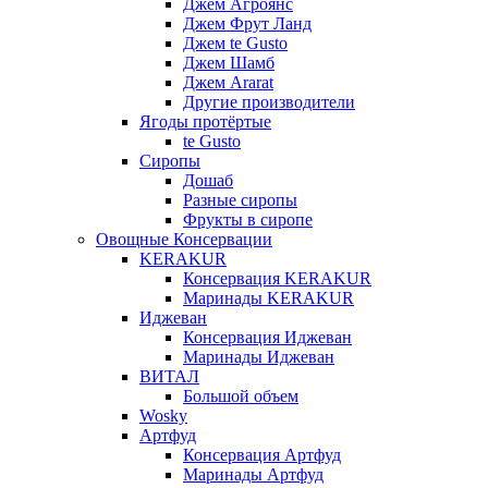
Джем Агроянс
Джем Фрут Ланд
Джем te Gusto
Джем Шамб
Джем Ararat
Другие производители
Ягоды протёртые
te Gusto
Сиропы
Дошаб
Разные сиропы
Фрукты в сиропе
Овощные Консервации
KERAKUR
Консервация KERAKUR
Маринады KERAKUR
Иджеван
Консервация Иджеван
Маринады Иджеван
ВИТАЛ
Большой объем
Wosky
Артфуд
Консервация Артфуд
Маринады Артфуд