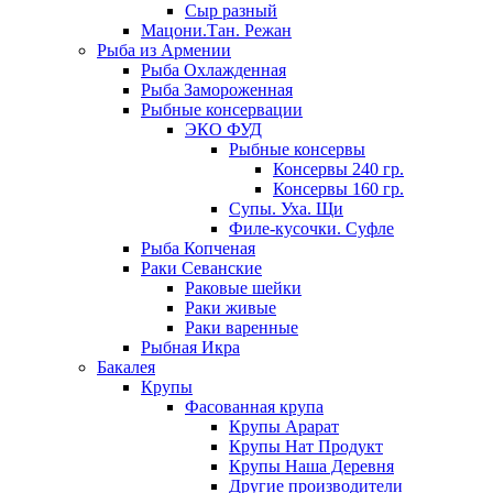
Сыр разный
Мацони.Тан. Режан
Рыба из Армении
Рыба Охлажденная
Рыба Замороженная
Рыбные консервации
ЭКО ФУД
Рыбные консервы
Консервы 240 гр.
Консервы 160 гр.
Супы. Уха. Щи
Филе-кусочки. Суфле
Рыба Копченая
Раки Севанские
Раковые шейки
Раки живые
Раки варенные
Рыбная Икра
Бакалея
Крупы
Фасованная крупа
Крупы Арарат
Крупы Нат Продукт
Крупы Наша Деревня
Другие производители