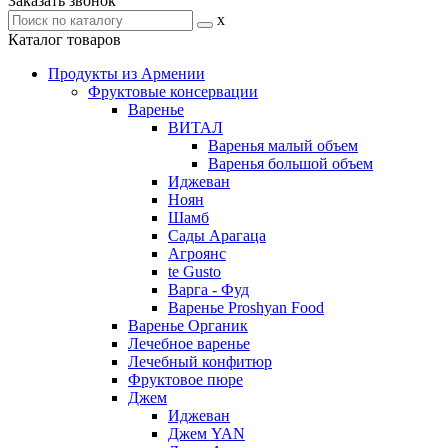
Заказать звонок
x
Каталог товаров
Продукты из Армении
Фруктовые консервации
Варенье
ВИТАЛ
Варенья малый объем
Варенья большой объем
Иджеван
Ноян
Шамб
Сады Арагаца
Агроянс
te Gusto
Варга - Фуд
Варенье Proshyan Food
Варенье Органик
Лечебное варенье
Лечебный конфитюр
Фруктовое пюре
Джем
Иджеван
Джем YAN