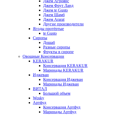
Джем Агроянс
Джем Фрут Ланд
Джем te Gusto
Джем Шамб
Джем Ararat
Другие производители
Ягоды протёртые
te Gusto
Сиропы
Дошаб
Разные сиропы
Фрукты в сиропе
Овощные Консервации
KERAKUR
Консервация KERAKUR
Маринады KERAKUR
Иджеван
Консервация Иджеван
Маринады Иджеван
ВИТАЛ
Большой объем
Wosky
Артфуд
Консервация Артфуд
Маринады Артфуд