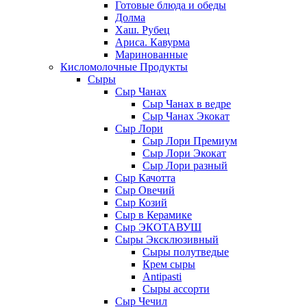
Готовые блюда и обеды
Долма
Хаш. Рубец
Ариса. Кавурма
Маринованные
Кисломолочные Продукты
Сыры
Сыр Чанах
Сыр Чанах в ведре
Сыр Чанах Экокат
Сыр Лори
Сыр Лори Премиум
Сыр Лори Экокат
Сыр Лори разный
Сыр Качотта
Сыр Овечий
Сыр Козий
Сыр в Керамике
Сыр ЭКОТАВУШ
Сыры Эксклюзивный
Сыры полутведые
Крем сыры
Antipasti
Сыры ассорти
Сыр Чечил