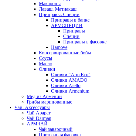
Макароны
Лаваш. Матнакаш
Приправы. Специи
Приправы в банке
АРМСПЕЦИИ
Приправы
Специи
Приправы в фасовке
Hamove
Консервированные бобы
Соусы
Масло
Оливки
Оливки "Arm Eco"
Оливки AMADO
Оливки Aiello
Оливки Armenium
Мед из Армении
Грибы маринованные
Чай. Аксессуары
Чай Арарат
Чай Darman
АРМЧАЙ
Чай заварочный
Прозрачная фасовка