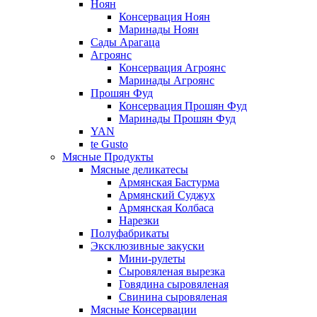
Ноян
Консервация Ноян
Маринады Ноян
Сады Арагаца
Агроянс
Консервация Агроянс
Маринады Агроянс
Прошян Фуд
Консервация Прошян Фуд
Маринады Прошян Фуд
YAN
te Gusto
Мясные Продукты
Мясные деликатесы
Армянская Бастурма
Армянский Суджух
Армянская Колбаса
Нарезки
Полуфабрикаты
Эксклюзивные закуски
Мини-рулеты
Сыровяленая вырезка
Говядина сыровяленая
Свинина сыровяленая
Мясные Консервации