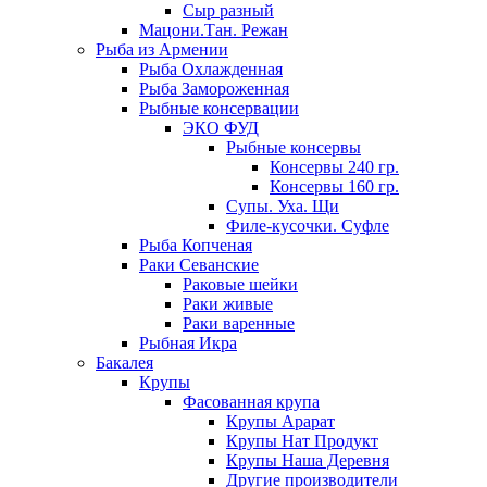
Сыр разный
Мацони.Тан. Режан
Рыба из Армении
Рыба Охлажденная
Рыба Замороженная
Рыбные консервации
ЭКО ФУД
Рыбные консервы
Консервы 240 гр.
Консервы 160 гр.
Супы. Уха. Щи
Филе-кусочки. Суфле
Рыба Копченая
Раки Севанские
Раковые шейки
Раки живые
Раки варенные
Рыбная Икра
Бакалея
Крупы
Фасованная крупа
Крупы Арарат
Крупы Нат Продукт
Крупы Наша Деревня
Другие производители