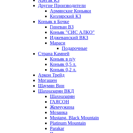
Арегак КЗ
Другие Производители
Армянские Коньяки
Кизлярский КЗ
Коньяк в Бочке
Гиневан ВЗ
Коньяк "СИС АЛКО"
Иджеванский ВКЗ
Мараси
Подарочные
Страна Камней
Коньяк в п/у
Коньяк 0,5 л.
Коньяк 0,2 л.
Аркон Трейд
Мргашен
Шаумян Вин
Шахназарян ВКД
Шахназарян
ГАЯСОН
Жемчужина
Мозаика
Mustang. Black Mountain
Platinum Mountain
Parakar