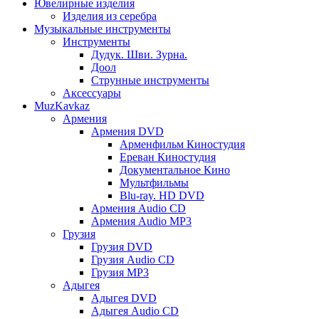
Ювелирные изделия
Изделия из серебра
Музыкальные инструменты
Инструменты
Дудук. Шви. Зурна.
Доол
Струнные инструменты
Аксессуары
MuzKavkaz
Армения
Армения DVD
Арменфильм Киностудия
Ереван Киностудия
Документальное Кино
Мультфильмы
Blu-ray. HD DVD
Армения Audio CD
Армения Audio MP3
Грузия
Грузия DVD
Грузия Audio CD
Грузия MP3
Адыгея
Адыгея DVD
Адыгея Audio CD