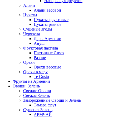
Наборы сухофруктов
Алани
Алани весовой
Цукаты
Цукаты фруктовые
Цукаты разные
Сушеные ягоды
Чурчхела
Дары Армении
Ануш
Фруктовая пастила
Пастила te Gusto
Разное
Орехи
Орехи весовые
Орехи в меду
Te Gusto
Фрукты из Армении
Овощи. Зелень
Свежие Овощи
Свежая Зелень
Замороженные Овощи и Зелень
Тамара фрут
Сушеная Зелень
АРМЧАЙ