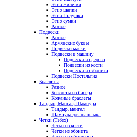
Этно жилетки
Этно шапки
Этно Подушки
Этно сумки
Разное
Подвески
Разное
Армянские буквы
Подвески маски
Подвески в машину
Подвески из дерева
Подвески из кости
Подвески из эбонита
Подвески Ностальгия
Браслеты
Разное
Браслеты из бисера
Кожаные браслеты
Тандыр, Мангал, Шампура
Тандыр, мангал
Шампура для шашлыка
Четки (Тзбех)
Четки из кости
Четки из эбонита
Четки из обсидиана