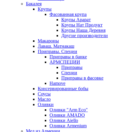
Бакалея
Крупы
Фасованная крупа
Крупы Арарат
Крупы Нат Продукт
Крупы Наша Деревня
Другие производители
Макароны
Лаваш. Матнакаш
Приправы. Специи
Приправы в банке
АРМСПЕЦИИ
Приправы
Специи
Приправы в фасовке
Hamove
Консервированные бобы
Соусы
Масло
Оливки
Оливки "Arm Eco"
Оливки AMADO
Оливки Aiello
Оливки Armenium
Мед из Армении