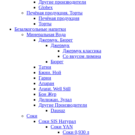
Другие производители
Globex
Печёная продукция. Торты
Печёная продукция
Торты
Безалкогольные напитки
Минеральная Вода
Джермук. Бюрег
Джермук
Джермук классика
Со вкусом лимона
Бюрег
Татни
Бжни. Ной
Гарни
Апаран
Ararat. Well Still
Бон Жур
Дилижан. Зулал
Другие Производители
Dausuz
Соки
Соки SIS Натурал
Соки YAN
Соки 0,930 л