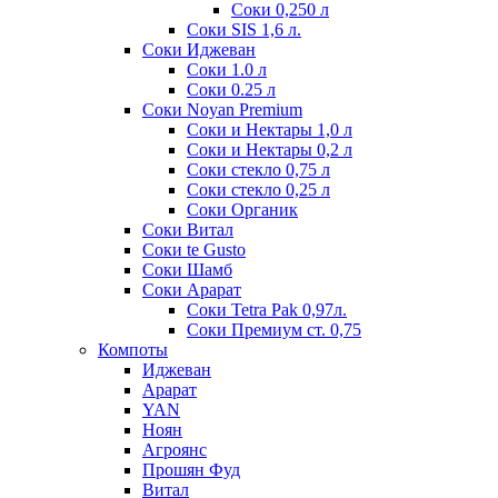
Соки 0,250 л
Соки SIS 1,6 л.
Соки Иджеван
Соки 1.0 л
Соки 0.25 л
Соки Noyan Premium
Соки и Нектары 1,0 л
Соки и Нектары 0,2 л
Соки стекло 0,75 л
Соки стекло 0,25 л
Соки Органик
Соки Витал
Соки te Gusto
Соки Шамб
Соки Арарат
Соки Tetra Pak 0,97л.
Соки Премиум ст. 0,75
Компоты
Иджеван
Арарат
YAN
Ноян
Агроянс
Прошян Фуд
Витал