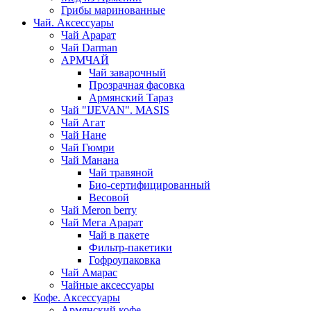
Грибы маринованные
Чай. Аксессуары
Чай Арарат
Чай Darman
АРМЧАЙ
Чай заварочный
Прозрачная фасовка
Армянский Тараз
Чай "IJEVAN". MASIS
Чай Агат
Чай Нане
Чай Гюмри
Чай Манана
Чай травяной
Био-сертифицированный
Весовой
Чай Meron berry
Чай Мега Арарат
Чай в пакете
Фильтр-пакетики
Гофроупаковка
Чай Амарас
Чайные аксессуары
Кофе. Аксессуары
Армянский кофе