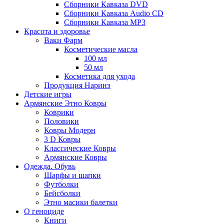
Сборники Кавказа DVD
Сборники Кавказа Audio CD
Сборники Кавказа MP3
Красота и здоровье
Ваки Фарм
Косметические масла
100 мл
50 мл
Косметика для ухода
Продукция Наринэ
Детские игры
Армянские Этно Ковры
Коврики
Половики
Ковры Модерн
3 D Ковры
Классические Ковры
Армянские Ковры
Одежда. Обувь
Шарфы и шапки
Футболки
Бейсболки
Этно масики балетки
О геноциде
Книги