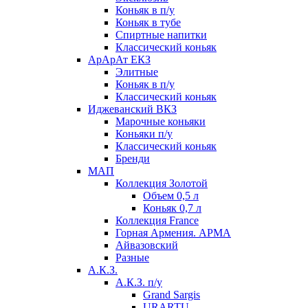
Коньяк в п/у
Коньяк в тубе
Спиртные напитки
Классический коньяк
АрАрАт ЕКЗ
Элитные
Коньяк в п/у
Классический коньяк
Иджеванский ВКЗ
Марочные коньяки
Коньяки п/у
Классический коньяк
Бренди
МАП
Коллекция Золотой
Объем 0,5 л
Коньяк 0,7 л
Коллекция France
Горная Армения. АРМА
Айвазовский
Разные
А.К.З.
А.К.З. п/у
Grand Sargis
URARTU