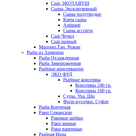
Сыр ЭКОТАВУШ
Сыры Эксклюзивный
Сыры полутведые
Крем сыры
Antipasti
Сыры ассорти
Сыр Чечил
Сыр разный
Мацони.Тан. Режан
Рыба из Армении
Рыба Охлажденная
Рыба Замороженная
Рыбные консервации
ЭКО ФУД
Рыбные консервы
Консервы 240 гр.
Консервы 160 гр.
Супы. Уха. Щи
Филе-кусочки. Суфле
Рыба Копченая
Раки Севанские
Раковые шейки
Раки живые
Раки варенные
Рыбная Икра