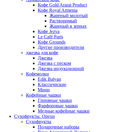
Кофе Gold Ararat Product
Кофе Royal Armenia
Жареный молотый
Растворимый
Жареный в зернах
Кофе Jezva
Le Café Paris
Кофе Grounds
Другие производители
джезва для кофе
Джезва
Джезва с песком
Джезва индукционной
Кофемолки
Edik Balyan
Классичиские
Мини
Кофейные чашки
Глиняные чашки
Фарфоровые чашки
Медные кофейные чашки
Сухофрукты. Орехи
Сухофрукты
Подарочные наборы