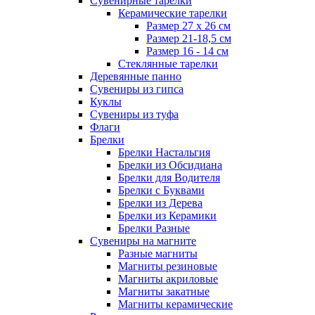
Сувенирные тарелки
Керамические тарелки
Размер 27 х 26 см
Размер 21-18,5 см
Размер 16 - 14 см
Стеклянные тарелки
Деревянные панно
Сувениры из гипса
Куклы
Сувениры из туфа
Флаги
Брелки
Брелки Настальгия
Брелки из Обсидиана
Брелки для Водителя
Брелки с Буквами
Брелки из Дерева
Брелки из Керамики
Брелки Разные
Сувениры на магните
Разные магниты
Магниты резиновые
Магниты акриловые
Магниты закатные
Магниты керамические