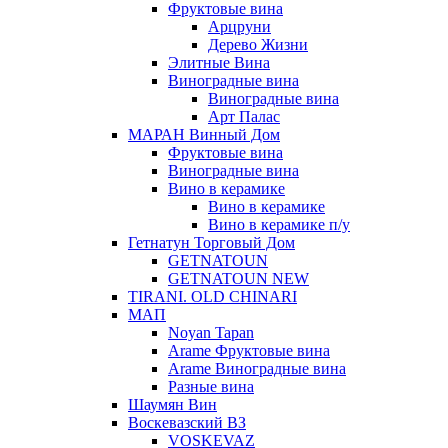
Фруктовые вина
Арцруни
Дерево Жизни
Элитные Вина
Виноградные вина
Виноградные вина
Арт Палас
МАРАН Винный Дом
Фруктовые вина
Виноградные вина
Вино в керамике
Вино в керамике
Вино в керамике п/у
Гетнатун Торговый Дом
GETNATOUN
GETNATOUN NEW
TIRANI. OLD CHINARI
МАП
Noyan Tapan
Arame Фруктовые вина
Arame Виноградные вина
Разные вина
Шаумян Вин
Воскевазский ВЗ
VOSKEVAZ