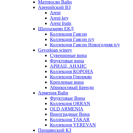
Матевосян Вайн
Аренийский ВЗ
Areni
Areni key
Areni fruits
Шахназарян ЕКД
Коллекция Гаясон
Коллекция Гаясон п/у
Коллекция Гаясон Новогодняя п/у
Gevorkian winery
Сувенирные вина
Фруктовые вина
АРИАЦ. АНАИС
Коллекция КОРОНА
Коллекция Геворкян
Крепленые вина
Абрикосовый Бренди
Армения Вайн
Фруктовые Вина
Коллекция ORRAN
OLD ARMENIA
Виноградные Вина
Коллекция TAKAR
Коллекция YEREVAN
Прошянский КЗ