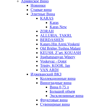
Армянское Вино
Новинки
Старые вина
Элитные Вина
KARAS
Karas
Karas New
ZORAH
ALLURIA. TAKRI.
BERDASHEN
Kataro.Hin Areni.Voskeni
Old Bridge.Tushpa.Malani
KEUSH. Z’art. KOUASH
Jraghatspanyan Winery
Voskevaz - Qotot
Trinity. KOOR. Jan
VAN ARDI
Иджеванский ВКЗ
Коллекционные вина
Виноградные вина
Вина 0,75 л
Большой объем
Эксклюзивные вина
Фруктовые вина
Cувенирные вина