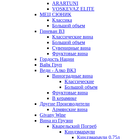
ARARTUNI
VOSKEVAZ ELITE
МЕЦ СЮНИК
Классика
Большой объем
Гиневан ВЗ
Классические вина
Большой объем
Сувенирные вина
Фруктовые вина
Гордость Нации
Вайк Груп
Веди - Алко ВКЗ
Виноградные вина
Классические
Большой объем
Фруктовые вина
В керамике
Другие Производители
Армянские вина
Givany Wine
Вина из Грузии
Кварельский Погреб
Киндзмараули
Киндзмараули 0,75л