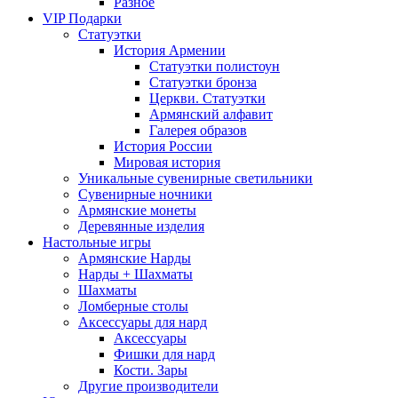
Разное
VIP Подарки
Статуэтки
История Армении
Статуэтки полистоун
Статуэтки бронза
Церкви. Статуэтки
Армянский алфавит
Галерея образов
История России
Мировая история
Уникальные сувенирные светильники
Сувенирные ночники
Армянские монеты
Деревянные изделия
Настольные игры
Армянские Нарды
Нарды + Шахматы
Шахматы
Ломберные столы
Аксессуары для нард
Аксессуары
Фишки для нард
Кости. Зары
Другие производители