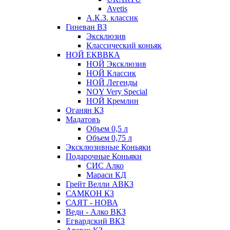
Avetis
А.К.З. классик
Гиневан ВЗ
Эксклюзив
Классический коньяк
НОЙ ЕКВВКА
НОЙ Эксклюзив
НОЙ Классик
НОЙ Легенды
NOY Very Speсial
НОЙ Кремлин
Оганян КЗ
Мадатовъ
Объем 0,5 л
Объем 0,75 л
Эксклюзивные Коньяки
Подарочные Коньяки
СИС Алко
Мараси КД
Грейт Велли АВКЗ
САМКОН КЗ
САЯТ - НОВА
Веди - Алко ВКЗ
Егвардский ВКЗ