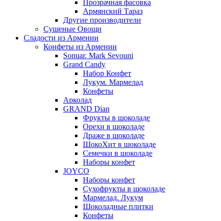
Прозрачная фасовка
Армянский Тараз
Другие производители
Сушеные Овощи
Сладости из Армении
Конфеты из Армении
Sonuar. Mark Sevouni
Grand Candy
Набор Конфет
Лукум. Мармелад
Конфеты
Арколад
GRAND Dian
Фрукты в шоколаде
Орехи в шоколаде
Драже в шоколаде
ШокоХит в шоколаде
Семечки в шоколаде
Наборы конфет
JOYCO
Наборы конфет
Сухофрукты в шоколаде
Мармелад. Лукум
Шоколадные плитки
Конфеты