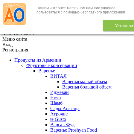
Нашим интернет-магазином намного удобнее
+7 (495) 646-888-1
пользоваться с помощью бесплатного приложения!
В корзине
0
товаров
Установи
x
Меню каталога
Меню сайта
Вход
Регистрация
Продукты из Армении
Фруктовые консервации
Варенье
ВИТАЛ
Варенья малый объем
Варенья большой объем
Иджеван
Ноян
Шамб
Сады Арагаца
Агроянс
te Gusto
Варга - Фуд
Варенье Proshyan Food