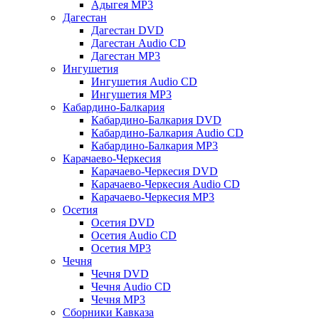
Адыгея MP3
Дагестан
Дагестан DVD
Дагестан Audio CD
Дагестан MP3
Ингушетия
Ингушетия Audio CD
Ингушетия MP3
Кабардино-Балкария
Кабардино-Балкария DVD
Кабардино-Балкария Audio CD
Кабардино-Балкария MP3
Карачаево-Черкесия
Карачаево-Черкесия DVD
Карачаево-Черкесия Audio CD
Карачаево-Черкесия MP3
Осетия
Осетия DVD
Осетия Audio CD
Осетия MP3
Чечня
Чечня DVD
Чечня Audio CD
Чечня MP3
Сборники Кавказа