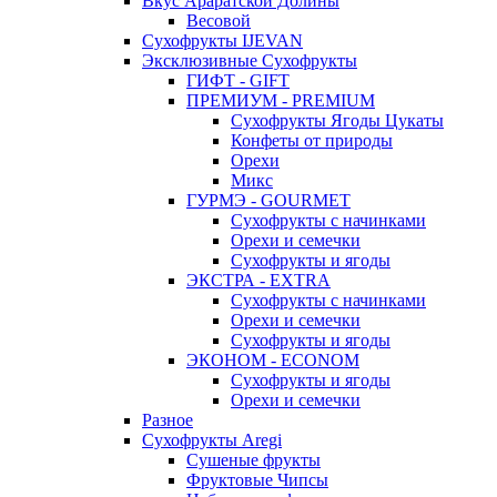
Вкус Араратской Долины
Весовой
Сухофрукты IJEVAN
Эксклюзивные Сухофрукты
ГИФТ - GIFT
ПРЕМИУМ - PREMIUM
Сухофрукты Ягоды Цукаты
Конфеты от природы
Орехи
Микс
ГУРМЭ - GOURMET
Сухофрукты с начинками
Орехи и семечки
Сухофрукты и ягоды
ЭКСТРА - EXTRA
Сухофрукты с начинками
Орехи и семечки
Сухофрукты и ягоды
ЭКОНОМ - ECONOM
Сухофрукты и ягоды
Орехи и семечки
Разное
Сухофрукты Aregi
Сушеные фрукты
Фруктовые Чипсы