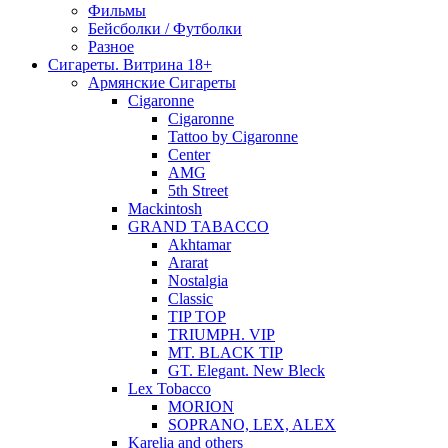
Фильмы
Бейсболки / Футболки
Разное
Сигареты. Витрина 18+
Армянские Сигареты
Cigaronne
Cigaronne
Tattoo by Cigaronne
Center
AMG
5th Street
Mackintosh
GRAND TABACCO
Akhtamar
Ararat
Nostalgia
Classic
TIP TOP
TRIUMPH. VIP
MT. BLACK TIP
GT. Elegant. New Bleck
Lex Tobacco
MORION
SOPRANO, LEX, ALEX
Karelia and others