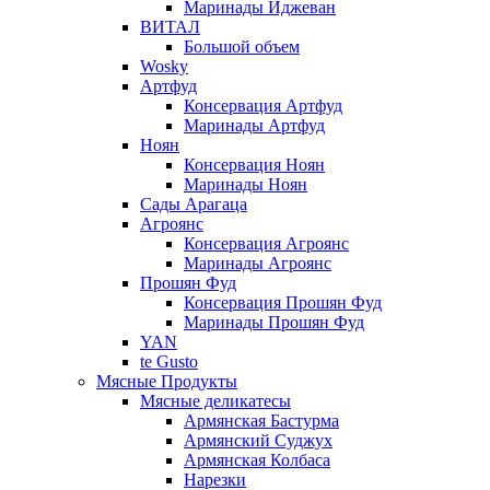
Маринады Иджеван
ВИТАЛ
Большой объем
Wosky
Артфуд
Консервация Артфуд
Маринады Артфуд
Ноян
Консервация Ноян
Маринады Ноян
Сады Арагаца
Агроянс
Консервация Агроянс
Маринады Агроянс
Прошян Фуд
Консервация Прошян Фуд
Маринады Прошян Фуд
YAN
te Gusto
Мясные Продукты
Мясные деликатесы
Армянская Бастурма
Армянский Суджух
Армянская Колбаса
Нарезки