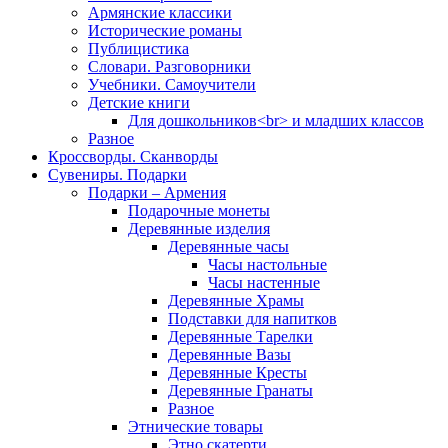
Армянские классики
Исторические романы
Публицистика
Словари. Разговорники
Учебники. Самоучители
Детские книги
Для дошкольников<br> и младших классов
Разное
Кроссворды. Сканворды
Сувениры. Подарки
Подарки – Армения
Подарочные монеты
Деревянные изделия
Деревянные часы
Часы настольные
Часы настенные
Деревянные Храмы
Подставки для напитков
Деревянные Тарелки
Деревянные Вазы
Деревянные Кресты
Деревянные Гранаты
Разное
Этнические товары
Этно скатерти