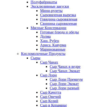
Полуфабрикаты
Эксклюзивные закуски
Мини-рулеты
Сыровяленая вырезка
Говядина сыровяленая
Свинина сыровяленая
Мясные Консервации
Готовые блюда и обеды
Долма
Хаш. Рубец
Ариса. Кавурма
Маринованные
Кисломолочные Продукты
Сыры
Сыр Чанах
Сыр Чанах в ведре
Сыр Чанах Экокат
Сыр Лори
Сыр Лори Премиум
Сыр Лори Экокат
Сыр Лори разный
Сыр Качотта
Сыр Овечий
Сыр Козий
Сыр в Керамике