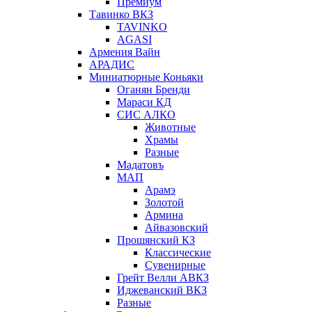
Премиум
Тавинко ВКЗ
TAVINKO
AGASI
Армения Вайн
АРАДИС
Миниатюрные Коньяки
Оганян Бренди
Мараси КД
СИС АЛКО
Животные
Храмы
Разные
Мадатовъ
МАП
Арамэ
Золотой
Армина
Айвазовский
Прошянский КЗ
Классические
Сувенирные
Грейт Велли АВКЗ
Иджеванский ВКЗ
Разные