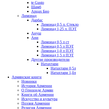
te Gusto
Шамб
Арцах Био
Лимонад
Дарбас
Лимонад 0,5 л. Стекло
Лимонад 1,25 л. ПЭТ
Ануш
Ани
Лимонад 0,5 л ст
Лимонад 0,5 л ПЭТ
Лимонад 1,0 л ПЭТ
Лимонад 1,5 л ПЭТ
Другие производители
Натахтари
Натахтари 0,5л
Натахтари 1,0л
Армянские книги
Новинки
История Армении
О Геноциде Армян
Книги об Армении
Иcкусство и культура
Поэзия Армении
Религия Армении