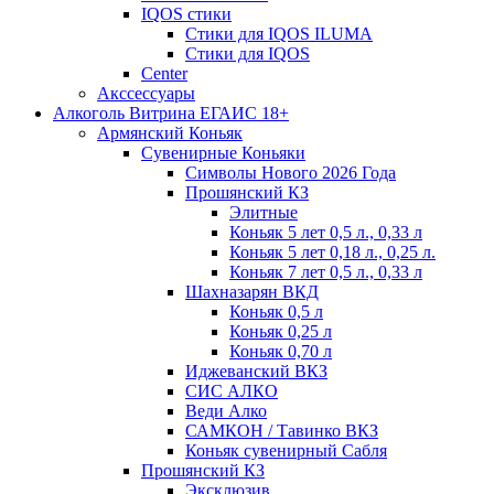
IQOS стики
Стики для IQOS ILUMA
Стики для IQOS
Сenter
Акссессуары
Алкоголь Витрина ЕГАИС 18+
Армянский Коньяк
Сувенирные Коньяки
Символы Нового 2026 Года
Прошянский КЗ
Элитные
Коньяк 5 лет 0,5 л., 0,33 л
Коньяк 5 лет 0,18 л., 0,25 л.
Коньяк 7 лет 0,5 л., 0,33 л
Шахназарян ВКД
Коньяк 0,5 л
Коньяк 0,25 л
Коньяк 0,70 л
Иджеванский ВКЗ
СИС АЛКО
Веди Алко
САМКОН / Тавинко ВКЗ
Коньяк сувенирный Сабля
Прошянский КЗ
Эксклюзив