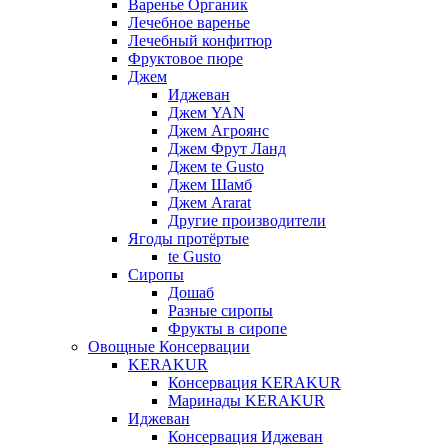
Варенье Органик
Лечебное варенье
Лечебный конфитюр
Фруктовое пюре
Джем
Иджеван
Джем YAN
Джем Агроянс
Джем Фрут Ланд
Джем te Gusto
Джем Шамб
Джем Ararat
Другие производители
Ягоды протёртые
te Gusto
Сиропы
Дошаб
Разные сиропы
Фрукты в сиропе
Овощные Консервации
KERAKUR
Консервация KERAKUR
Маринады KERAKUR
Иджеван
Консервация Иджеван