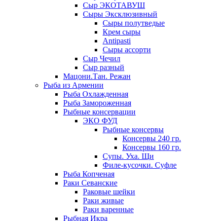
Сыр ЭКОТАВУШ
Сыры Эксклюзивный
Сыры полутведые
Крем сыры
Antipasti
Сыры ассорти
Сыр Чечил
Сыр разный
Мацони.Тан. Режан
Рыба из Армении
Рыба Охлажденная
Рыба Замороженная
Рыбные консервации
ЭКО ФУД
Рыбные консервы
Консервы 240 гр.
Консервы 160 гр.
Супы. Уха. Щи
Филе-кусочки. Суфле
Рыба Копченая
Раки Севанские
Раковые шейки
Раки живые
Раки варенные
Рыбная Икра