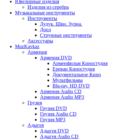
Ювелирные изделия
Изделия из серебра
Музыкальные инструменты
Инструменты
Дудук. Шви. Зурна.
Доол
Струнные инструменты
Аксессуары
MuzKavkaz
Армения
Армения DVD
Арменфильм Киностудия
Ереван Киностудия
Документальное Кино
Мультфильмы
Blu-ray. HD DVD
Армения Audio CD
Армения Audio MP3
Грузия
Грузия DVD
Грузия Audio CD
Грузия MP3
Адыгея
Адыгея DVD
Адыгея Audio CD