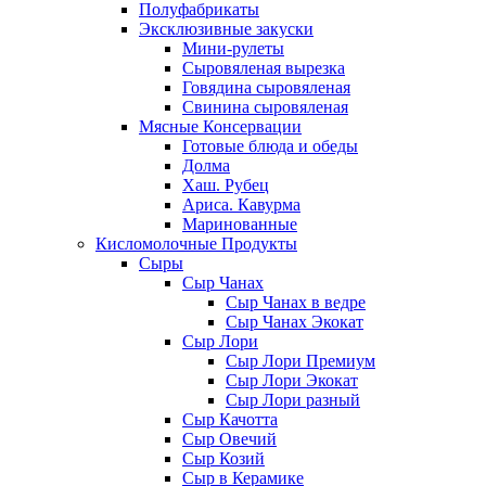
Полуфабрикаты
Эксклюзивные закуски
Мини-рулеты
Сыровяленая вырезка
Говядина сыровяленая
Свинина сыровяленая
Мясные Консервации
Готовые блюда и обеды
Долма
Хаш. Рубец
Ариса. Кавурма
Маринованные
Кисломолочные Продукты
Сыры
Сыр Чанах
Сыр Чанах в ведре
Сыр Чанах Экокат
Сыр Лори
Сыр Лори Премиум
Сыр Лори Экокат
Сыр Лори разный
Сыр Качотта
Сыр Овечий
Сыр Козий
Сыр в Керамике