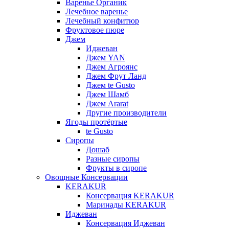
Варенье Органик
Лечебное варенье
Лечебный конфитюр
Фруктовое пюре
Джем
Иджеван
Джем YAN
Джем Агроянс
Джем Фрут Ланд
Джем te Gusto
Джем Шамб
Джем Ararat
Другие производители
Ягоды протёртые
te Gusto
Сиропы
Дошаб
Разные сиропы
Фрукты в сиропе
Овощные Консервации
KERAKUR
Консервация KERAKUR
Маринады KERAKUR
Иджеван
Консервация Иджеван