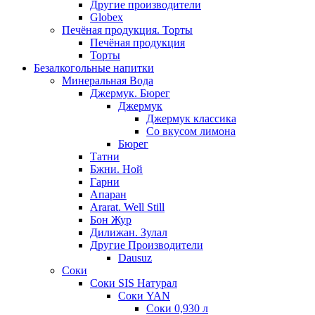
Другие производители
Globex
Печёная продукция. Торты
Печёная продукция
Торты
Безалкогольные напитки
Минеральная Вода
Джермук. Бюрег
Джермук
Джермук классика
Со вкусом лимона
Бюрег
Татни
Бжни. Ной
Гарни
Апаран
Ararat. Well Still
Бон Жур
Дилижан. Зулал
Другие Производители
Dausuz
Соки
Соки SIS Натурал
Соки YAN
Соки 0,930 л