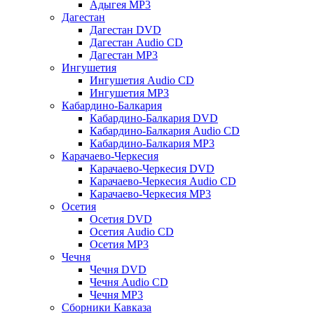
Адыгея MP3
Дагестан
Дагестан DVD
Дагестан Audio CD
Дагестан MP3
Ингушетия
Ингушетия Audio CD
Ингушетия MP3
Кабардино-Балкария
Кабардино-Балкария DVD
Кабардино-Балкария Audio CD
Кабардино-Балкария MP3
Карачаево-Черкесия
Карачаево-Черкесия DVD
Карачаево-Черкесия Audio CD
Карачаево-Черкесия MP3
Осетия
Осетия DVD
Осетия Audio CD
Осетия MP3
Чечня
Чечня DVD
Чечня Audio CD
Чечня MP3
Сборники Кавказа