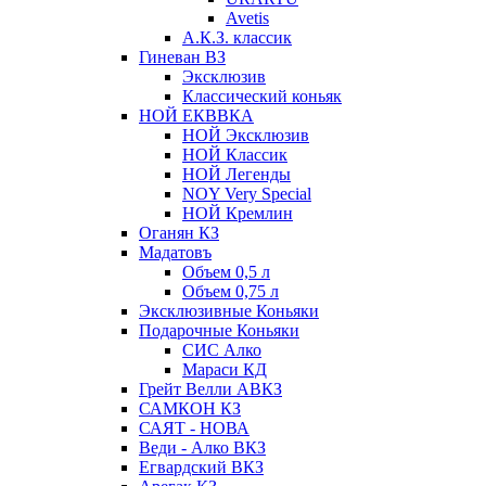
Avetis
А.К.З. классик
Гиневан ВЗ
Эксклюзив
Классический коньяк
НОЙ ЕКВВКА
НОЙ Эксклюзив
НОЙ Классик
НОЙ Легенды
NOY Very Speсial
НОЙ Кремлин
Оганян КЗ
Мадатовъ
Объем 0,5 л
Объем 0,75 л
Эксклюзивные Коньяки
Подарочные Коньяки
СИС Алко
Мараси КД
Грейт Велли АВКЗ
САМКОН КЗ
САЯТ - НОВА
Веди - Алко ВКЗ
Егвардский ВКЗ