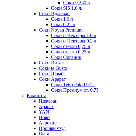
Соки 0,250 л
Соки SIS 1,6 л.
Соки Иджеван
Соки 1.0 л
Соки 0.25 л
Соки Noyan Premium
Соки и Нектары 1,0 л
Соки и Нектары 0,2 л
Соки стекло 0,75 л
Соки стекло 0,25 л
Соки Органик
Соки Витал
Соки te Gusto
Соки Шамб
Соки Арарат
Соки Tetra Pak 0,97л.
Соки Премиум ст. 0,75
Компоты
Иджеван
Арарат
YAN
Ноян
Агроянс
Прошян Фуд
Витал