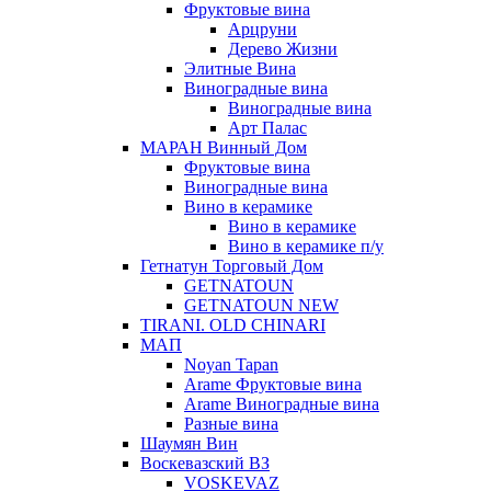
Фруктовые вина
Арцруни
Дерево Жизни
Элитные Вина
Виноградные вина
Виноградные вина
Арт Палас
МАРАН Винный Дом
Фруктовые вина
Виноградные вина
Вино в керамике
Вино в керамике
Вино в керамике п/у
Гетнатун Торговый Дом
GETNATOUN
GETNATOUN NEW
TIRANI. OLD CHINARI
МАП
Noyan Tapan
Arame Фруктовые вина
Arame Виноградные вина
Разные вина
Шаумян Вин
Воскевазский ВЗ
VOSKEVAZ