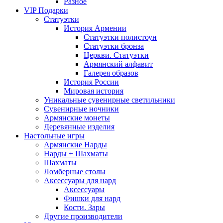
Разное
VIP Подарки
Статуэтки
История Армении
Статуэтки полистоун
Статуэтки бронза
Церкви. Статуэтки
Армянский алфавит
Галерея образов
История России
Мировая история
Уникальные сувенирные светильники
Сувенирные ночники
Армянские монеты
Деревянные изделия
Настольные игры
Армянские Нарды
Нарды + Шахматы
Шахматы
Ломберные столы
Аксессуары для нард
Аксессуары
Фишки для нард
Кости. Зары
Другие производители