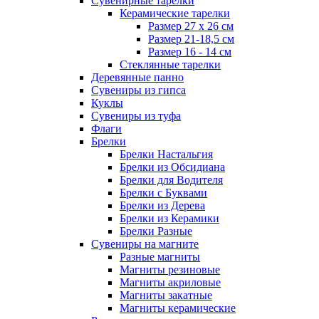
Сувенирные тарелки
Керамические тарелки
Размер 27 х 26 см
Размер 21-18,5 см
Размер 16 - 14 см
Стеклянные тарелки
Деревянные панно
Сувениры из гипса
Куклы
Сувениры из туфа
Флаги
Брелки
Брелки Настальгия
Брелки из Обсидиана
Брелки для Водителя
Брелки с Буквами
Брелки из Дерева
Брелки из Керамики
Брелки Разные
Сувениры на магните
Разные магниты
Магниты резиновые
Магниты акриловые
Магниты закатные
Магниты керамические