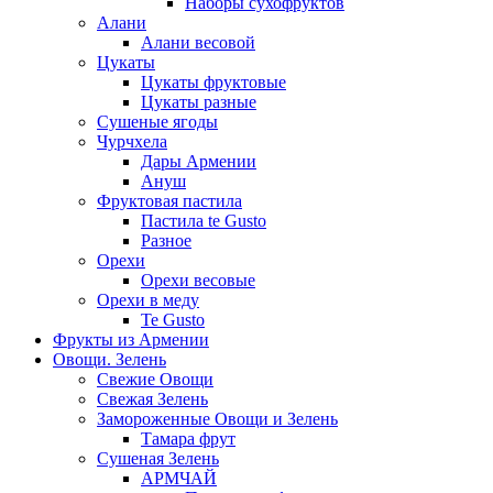
Наборы сухофруктов
Алани
Алани весовой
Цукаты
Цукаты фруктовые
Цукаты разные
Сушеные ягоды
Чурчхела
Дары Армении
Ануш
Фруктовая пастила
Пастила te Gusto
Разное
Орехи
Орехи весовые
Орехи в меду
Te Gusto
Фрукты из Армении
Овощи. Зелень
Свежие Овощи
Свежая Зелень
Замороженные Овощи и Зелень
Тамара фрут
Сушеная Зелень
АРМЧАЙ