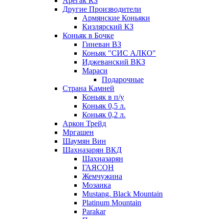
Арегак КЗ
Другие Производители
Армянские Коньяки
Кизлярский КЗ
Коньяк в Бочке
Гиневан ВЗ
Коньяк "СИС АЛКО"
Иджеванский ВКЗ
Мараси
Подарочные
Страна Камней
Коньяк в п/у
Коньяк 0,5 л.
Коньяк 0,2 л.
Аркон Трейд
Мргашен
Шаумян Вин
Шахназарян ВКД
Шахназарян
ГАЯСОН
Жемчужина
Мозаика
Mustang. Black Mountain
Platinum Mountain
Parakar