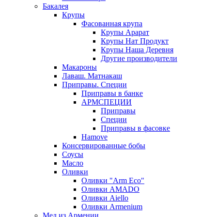
Бакалея
Крупы
Фасованная крупа
Крупы Арарат
Крупы Нат Продукт
Крупы Наша Деревня
Другие производители
Макароны
Лаваш. Матнакаш
Приправы. Специи
Приправы в банке
АРМСПЕЦИИ
Приправы
Специи
Приправы в фасовке
Hamove
Консервированные бобы
Соусы
Масло
Оливки
Оливки "Arm Eco"
Оливки AMADO
Оливки Aiello
Оливки Armenium
Мед из Армении