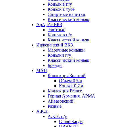
Коньяк в п/у
Коньяк в тубе
Спиртные напитки
Классический коньяк
АрАрАт ЕКЗ
Элитные
Коньяк в п/у
Классический коньяк
Иджеванский ВКЗ
Марочные коньяки
Коньяки п/у
Классический коньяк
Бренди
МАП
Коллекция Золотой
Объем 0,5 л
Коньяк 0,7 л
Коллекция France
Горная Армения. АРМА
Айвазовский
Разные
А.К.З.
А.К.З. п/у
Grand Sargis
URARTU