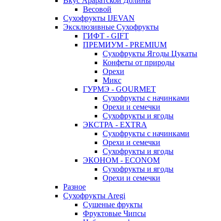
Вкус Араратской Долины
Весовой
Сухофрукты IJEVAN
Эксклюзивные Сухофрукты
ГИФТ - GIFT
ПРЕМИУМ - PREMIUM
Сухофрукты Ягоды Цукаты
Конфеты от природы
Орехи
Микс
ГУРМЭ - GOURMET
Сухофрукты с начинками
Орехи и семечки
Сухофрукты и ягоды
ЭКСТРА - EXTRA
Сухофрукты с начинками
Орехи и семечки
Сухофрукты и ягоды
ЭКОНОМ - ECONOM
Сухофрукты и ягоды
Орехи и семечки
Разное
Сухофрукты Aregi
Сушеные фрукты
Фруктовые Чипсы