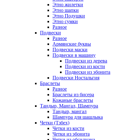
Этно жилетки
Этно шапки
Этно Подушки
Этно сумки
Разное
Подвески
Разное
Армянские буквы
Подвески маски
Подвески в машину
Подвески из дерева
Подвески из кости
Подвески из эбонита
Подвески Ностальгия
Браслеты
Разное
Браслеты из бисера
Кожаные браслеты
Тандыр, Мангал, Шампура
Тандыр, мангал
Шампура для шашлыка
Четки (Тзбех)
Четки из кости
Четки из эбонита
Четки из обсидиана