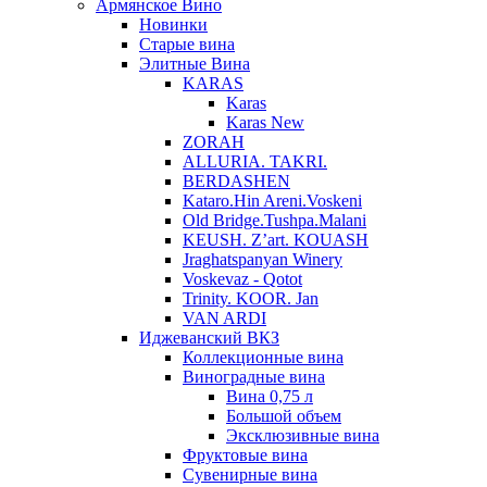
Армянское Вино
Новинки
Старые вина
Элитные Вина
KARAS
Karas
Karas New
ZORAH
ALLURIA. TAKRI.
BERDASHEN
Kataro.Hin Areni.Voskeni
Old Bridge.Tushpa.Malani
KEUSH. Z’art. KOUASH
Jraghatspanyan Winery
Voskevaz - Qotot
Trinity. KOOR. Jan
VAN ARDI
Иджеванский ВКЗ
Коллекционные вина
Виноградные вина
Вина 0,75 л
Большой объем
Эксклюзивные вина
Фруктовые вина
Cувенирные вина