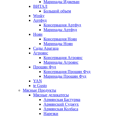
Маринады Иджеван
ВИТАЛ
Большой объем
Wosky
Артфуд
Консервация Артфуд
Маринады Артфуд
Ноян
Консервация Ноян
Маринады Ноян
Сады Арагаца
Агроянс
Консервация Агроянс
Маринады Агроянс
Прошян Фуд
Консервация Прошян Фуд
Маринады Прошян Фуд
YAN
te Gusto
Мясные Продукты
Мясные деликатесы
Армянская Бастурма
Армянский Суджух
Армянская Колбаса
Нарезки