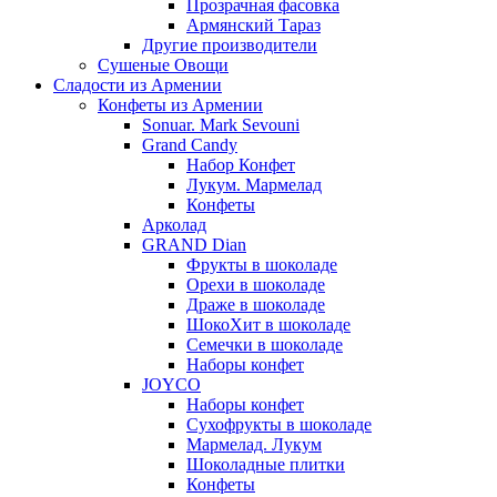
Прозрачная фасовка
Армянский Тараз
Другие производители
Сушеные Овощи
Сладости из Армении
Конфеты из Армении
Sonuar. Mark Sevouni
Grand Candy
Набор Конфет
Лукум. Мармелад
Конфеты
Арколад
GRAND Dian
Фрукты в шоколаде
Орехи в шоколаде
Драже в шоколаде
ШокоХит в шоколаде
Семечки в шоколаде
Наборы конфет
JOYCO
Наборы конфет
Сухофрукты в шоколаде
Мармелад. Лукум
Шоколадные плитки
Конфеты