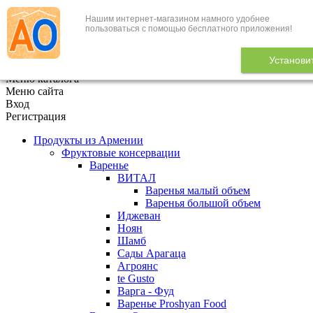
Нашим интернет-магазином намного удобнее
+7 (495) 646-888-1
пользоваться с помощью бесплатного приложения!
В корзине
0
товаров
Установи
x
Меню каталога
Меню сайта
Вход
Регистрация
Продукты из Армении
Фруктовые консервации
Варенье
ВИТАЛ
Варенья малый объем
Варенья большой объем
Иджеван
Ноян
Шамб
Сады Арагаца
Агроянс
te Gusto
Варга - Фуд
Варенье Proshyan Food