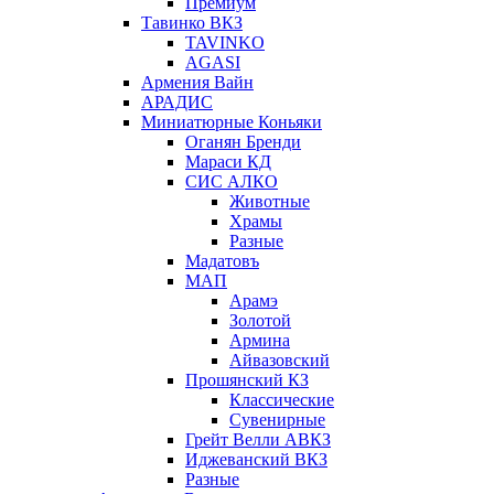
Премиум
Тавинко ВКЗ
TAVINKO
AGASI
Армения Вайн
АРАДИС
Миниатюрные Коньяки
Оганян Бренди
Мараси КД
СИС АЛКО
Животные
Храмы
Разные
Мадатовъ
МАП
Арамэ
Золотой
Армина
Айвазовский
Прошянский КЗ
Классические
Сувенирные
Грейт Велли АВКЗ
Иджеванский ВКЗ
Разные