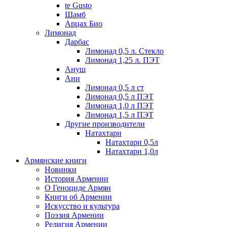
te Gusto
Шамб
Арцах Био
Лимонад
Дарбас
Лимонад 0,5 л. Стекло
Лимонад 1,25 л. ПЭТ
Ануш
Ани
Лимонад 0,5 л ст
Лимонад 0,5 л ПЭТ
Лимонад 1,0 л ПЭТ
Лимонад 1,5 л ПЭТ
Другие производители
Натахтари
Натахтари 0,5л
Натахтари 1,0л
Армянские книги
Новинки
История Армении
О Геноциде Армян
Книги об Армении
Иcкусство и культура
Поэзия Армении
Религия Армении