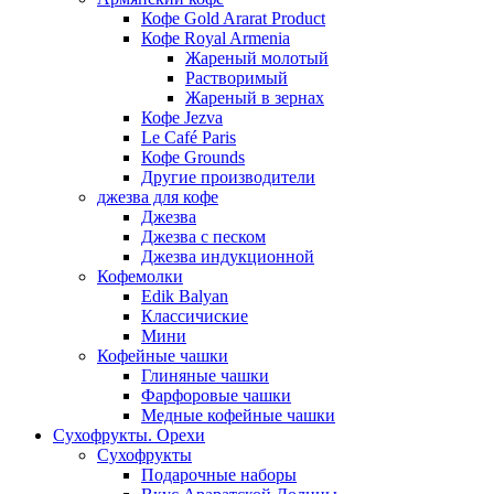
Кофе Gold Ararat Product
Кофе Royal Armenia
Жареный молотый
Растворимый
Жареный в зернах
Кофе Jezva
Le Café Paris
Кофе Grounds
Другие производители
джезва для кофе
Джезва
Джезва с песком
Джезва индукционной
Кофемолки
Edik Balyan
Классичиские
Мини
Кофейные чашки
Глиняные чашки
Фарфоровые чашки
Медные кофейные чашки
Сухофрукты. Орехи
Сухофрукты
Подарочные наборы