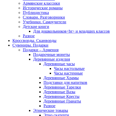
Армянские классики
Исторические романы
Публицистика
Словари. Разговорники
Учебники. Самоучители
Детские книги
Для дошкольников<br> и младших классов
Разное
Кроссворды. Сканворды
Сувениры. Подарки
Подарки – Армения
Подарочные монеты
Деревянные изделия
Деревянные часы
Часы настольные
Часы настенные
Деревянные Храмы
Подставки для напитков
Деревянные Тарелки
Деревянные Вазы
Деревянные Кресты
Деревянные Гранаты
Разное
Этнические товары
Этно скатерти