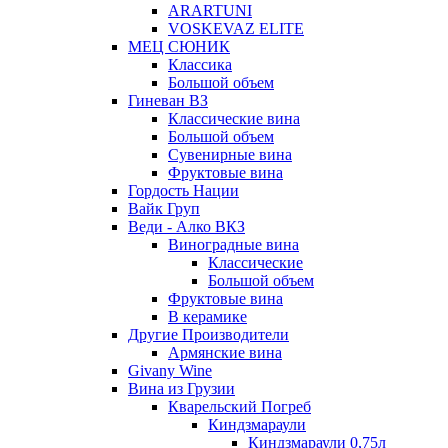
ARARTUNI
VOSKEVAZ ELITE
МЕЦ СЮНИК
Классика
Большой объем
Гиневан ВЗ
Классические вина
Большой объем
Сувенирные вина
Фруктовые вина
Гордость Нации
Вайк Груп
Веди - Алко ВКЗ
Виноградные вина
Классические
Большой объем
Фруктовые вина
В керамике
Другие Производители
Армянские вина
Givany Wine
Вина из Грузии
Кварельский Погреб
Киндзмараули
Киндзмараули 0,75л