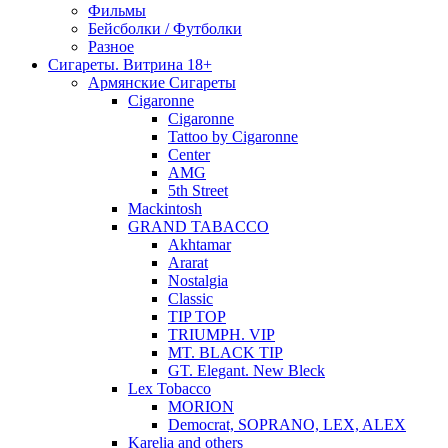
Фильмы
Бейсболки / Футболки
Разное
Сигареты. Витрина 18+
Армянские Сигареты
Cigaronne
Cigaronne
Tattoo by Cigaronne
Center
AMG
5th Street
Mackintosh
GRAND TABACCO
Akhtamar
Ararat
Nostalgia
Classic
TIP TOP
TRIUMPH. VIP
MT. BLACK TIP
GT. Elegant. New Bleck
Lex Tobacco
MORION
Democrat, SOPRANO, LEX, ALEX
Karelia and others