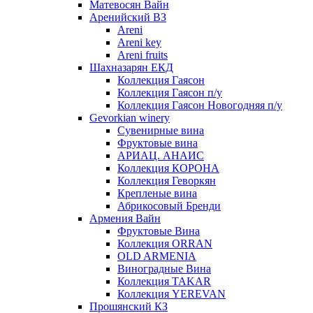
Матевосян Вайн
Аренийский ВЗ
Areni
Areni key
Areni fruits
Шахназарян ЕКД
Коллекция Гаясон
Коллекция Гаясон п/у
Коллекция Гаясон Новогодняя п/у
Gevorkian winery
Сувенирные вина
Фруктовые вина
АРИАЦ. АНАИС
Коллекция КОРОНА
Коллекция Геворкян
Крепленые вина
Абрикосовый Бренди
Армения Вайн
Фруктовые Вина
Коллекция ORRAN
OLD ARMENIA
Виноградные Вина
Коллекция TAKAR
Коллекция YEREVAN
Прошянский КЗ