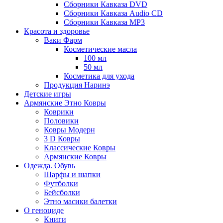
Сборники Кавказа DVD
Сборники Кавказа Audio CD
Сборники Кавказа MP3
Красота и здоровье
Ваки Фарм
Косметические масла
100 мл
50 мл
Косметика для ухода
Продукция Наринэ
Детские игры
Армянские Этно Ковры
Коврики
Половики
Ковры Модерн
3 D Ковры
Классические Ковры
Армянские Ковры
Одежда. Обувь
Шарфы и шапки
Футболки
Бейсболки
Этно масики балетки
О геноциде
Книги