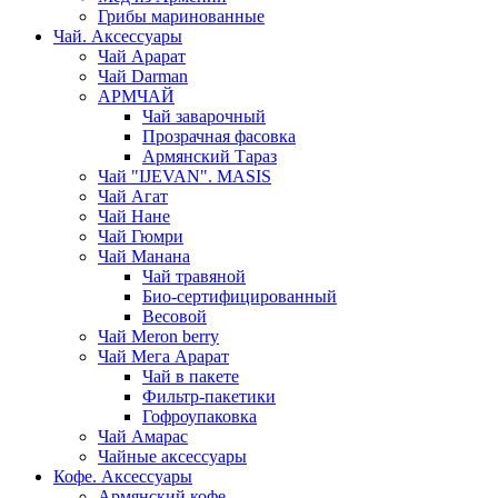
Грибы маринованные
Чай. Аксессуары
Чай Арарат
Чай Darman
АРМЧАЙ
Чай заварочный
Прозрачная фасовка
Армянский Тараз
Чай "IJEVAN". MASIS
Чай Агат
Чай Нане
Чай Гюмри
Чай Манана
Чай травяной
Био-сертифицированный
Весовой
Чай Meron berry
Чай Мега Арарат
Чай в пакете
Фильтр-пакетики
Гофроупаковка
Чай Амарас
Чайные аксессуары
Кофе. Аксессуары
Армянский кофе