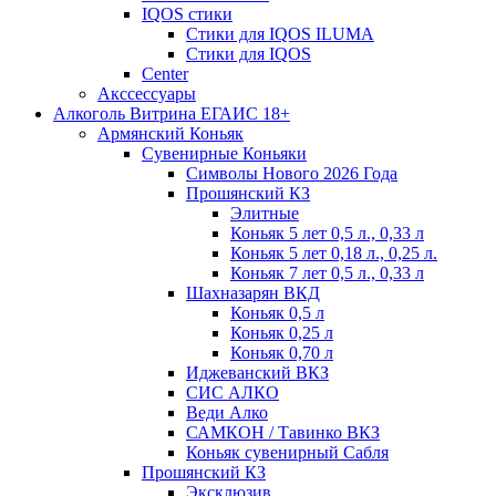
IQOS стики
Стики для IQOS ILUMA
Стики для IQOS
Сenter
Акссессуары
Алкоголь Витрина ЕГАИС 18+
Армянский Коньяк
Сувенирные Коньяки
Символы Нового 2026 Года
Прошянский КЗ
Элитные
Коньяк 5 лет 0,5 л., 0,33 л
Коньяк 5 лет 0,18 л., 0,25 л.
Коньяк 7 лет 0,5 л., 0,33 л
Шахназарян ВКД
Коньяк 0,5 л
Коньяк 0,25 л
Коньяк 0,70 л
Иджеванский ВКЗ
СИС АЛКО
Веди Алко
САМКОН / Тавинко ВКЗ
Коньяк сувенирный Сабля
Прошянский КЗ
Эксклюзив