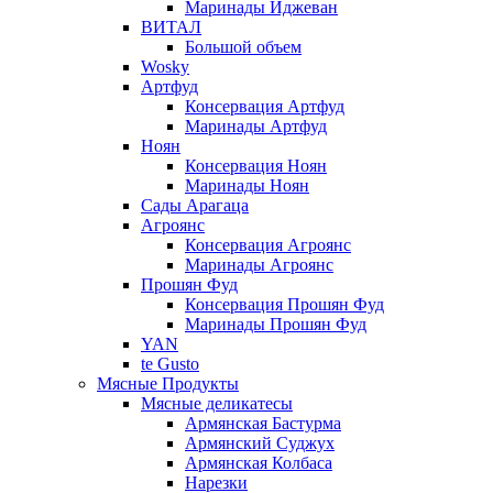
Маринады Иджеван
ВИТАЛ
Большой объем
Wosky
Артфуд
Консервация Артфуд
Маринады Артфуд
Ноян
Консервация Ноян
Маринады Ноян
Сады Арагаца
Агроянс
Консервация Агроянс
Маринады Агроянс
Прошян Фуд
Консервация Прошян Фуд
Маринады Прошян Фуд
YAN
te Gusto
Мясные Продукты
Мясные деликатесы
Армянская Бастурма
Армянский Суджух
Армянская Колбаса
Нарезки