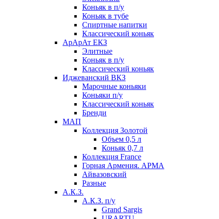
Коньяк в п/у
Коньяк в тубе
Спиртные напитки
Классический коньяк
АрАрАт ЕКЗ
Элитные
Коньяк в п/у
Классический коньяк
Иджеванский ВКЗ
Марочные коньяки
Коньяки п/у
Классический коньяк
Бренди
МАП
Коллекция Золотой
Объем 0,5 л
Коньяк 0,7 л
Коллекция France
Горная Армения. АРМА
Айвазовский
Разные
А.К.З.
А.К.З. п/у
Grand Sargis
URARTU