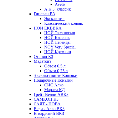
Avetis
А.К.З. классик
Гиневан ВЗ
Эксклюзив
Классический коньяк
НОЙ ЕКВВКА
НОЙ Эксклюзив
НОЙ Классик
НОЙ Легенды
NOY Very Speсial
НОЙ Кремлин
Оганян КЗ
Мадатовъ
Объем 0,5 л
Объем 0,75 л
Эксклюзивные Коньяки
Подарочные Коньяки
СИС Алко
Мараси КД
Грейт Велли АВКЗ
САМКОН КЗ
САЯТ - НОВА
Веди - Алко ВКЗ
Егвардский ВКЗ