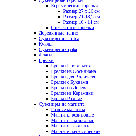
Сувенирные тарелки
Керамические тарелки
Размер 27 х 26 см
Размер 21-18,5 см
Размер 16 - 14 см
Стеклянные тарелки
Деревянные панно
Сувениры из гипса
Куклы
Сувениры из туфа
Флаги
Брелки
Брелки Настальгия
Брелки из Обсидиана
Брелки для Водителя
Брелки с Буквами
Брелки из Дерева
Брелки из Керамики
Брелки Разные
Сувениры на магните
Разные магниты
Магниты резиновые
Магниты акриловые
Магниты закатные
Магниты керамические