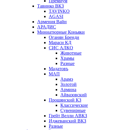
Премиум
Тавинко ВКЗ
TAVINKO
AGASI
Армения Вайн
АРАДИС
Миниатюрные Коньяки
Оганян Бренди
Мараси КД
СИС АЛКО
Животные
Храмы
Разные
Мадатовъ
МАП
Арамэ
Золотой
Армина
Айвазовский
Прошянский КЗ
Классические
Сувенирные
Грейт Велли АВКЗ
Иджеванский ВКЗ
Разные