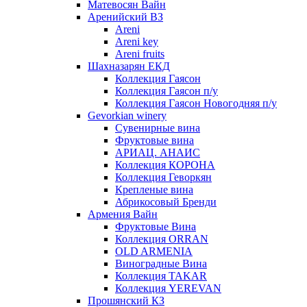
Матевосян Вайн
Аренийский ВЗ
Areni
Areni key
Areni fruits
Шахназарян ЕКД
Коллекция Гаясон
Коллекция Гаясон п/у
Коллекция Гаясон Новогодняя п/у
Gevorkian winery
Сувенирные вина
Фруктовые вина
АРИАЦ. АНАИС
Коллекция КОРОНА
Коллекция Геворкян
Крепленые вина
Абрикосовый Бренди
Армения Вайн
Фруктовые Вина
Коллекция ORRAN
OLD ARMENIA
Виноградные Вина
Коллекция TAKAR
Коллекция YEREVAN
Прошянский КЗ