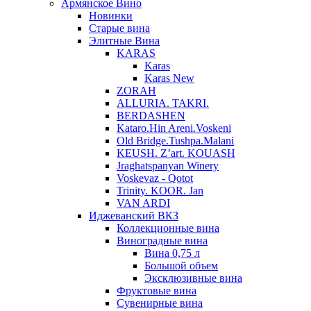
Армянское Вино
Новинки
Старые вина
Элитные Вина
KARAS
Karas
Karas New
ZORAH
ALLURIA. TAKRI.
BERDASHEN
Kataro.Hin Areni.Voskeni
Old Bridge.Tushpa.Malani
KEUSH. Z’art. KOUASH
Jraghatspanyan Winery
Voskevaz - Qotot
Trinity. KOOR. Jan
VAN ARDI
Иджеванский ВКЗ
Коллекционные вина
Виноградные вина
Вина 0,75 л
Большой объем
Эксклюзивные вина
Фруктовые вина
Cувенирные вина