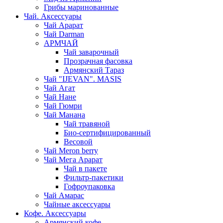
Грибы маринованные
Чай. Аксессуары
Чай Арарат
Чай Darman
АРМЧАЙ
Чай заварочный
Прозрачная фасовка
Армянский Тараз
Чай "IJEVAN". MASIS
Чай Агат
Чай Нане
Чай Гюмри
Чай Манана
Чай травяной
Био-сертифицированный
Весовой
Чай Meron berry
Чай Мега Арарат
Чай в пакете
Фильтр-пакетики
Гофроупаковка
Чай Амарас
Чайные аксессуары
Кофе. Аксессуары
Армянский кофе