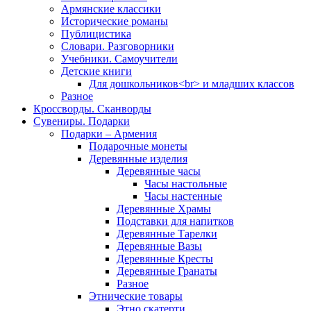
Армянские классики
Исторические романы
Публицистика
Словари. Разговорники
Учебники. Самоучители
Детские книги
Для дошкольников<br> и младших классов
Разное
Кроссворды. Сканворды
Сувениры. Подарки
Подарки – Армения
Подарочные монеты
Деревянные изделия
Деревянные часы
Часы настольные
Часы настенные
Деревянные Храмы
Подставки для напитков
Деревянные Тарелки
Деревянные Вазы
Деревянные Кресты
Деревянные Гранаты
Разное
Этнические товары
Этно скатерти