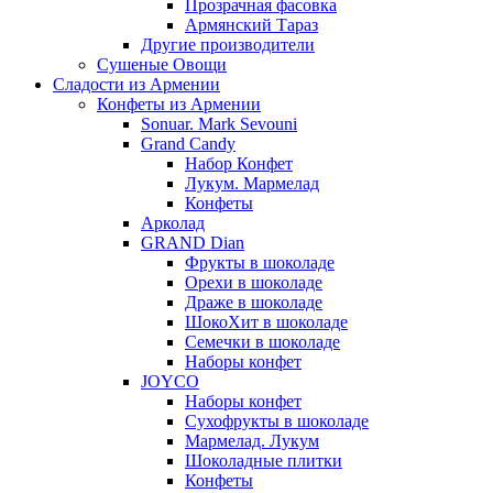
Прозрачная фасовка
Армянский Тараз
Другие производители
Сушеные Овощи
Сладости из Армении
Конфеты из Армении
Sonuar. Mark Sevouni
Grand Candy
Набор Конфет
Лукум. Мармелад
Конфеты
Арколад
GRAND Dian
Фрукты в шоколаде
Орехи в шоколаде
Драже в шоколаде
ШокоХит в шоколаде
Семечки в шоколаде
Наборы конфет
JOYCO
Наборы конфет
Сухофрукты в шоколаде
Мармелад. Лукум
Шоколадные плитки
Конфеты