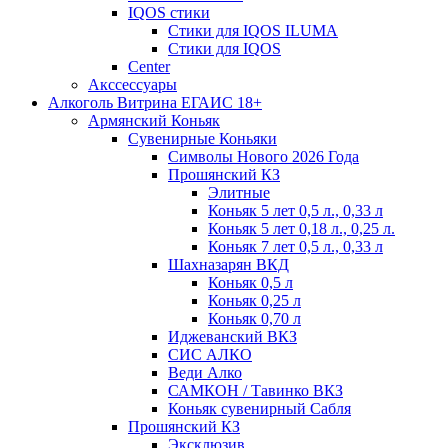
IQOS стики
Стики для IQOS ILUMA
Стики для IQOS
Сenter
Акссессуары
Алкоголь Витрина ЕГАИС 18+
Армянский Коньяк
Сувенирные Коньяки
Символы Нового 2026 Года
Прошянский КЗ
Элитные
Коньяк 5 лет 0,5 л., 0,33 л
Коньяк 5 лет 0,18 л., 0,25 л.
Коньяк 7 лет 0,5 л., 0,33 л
Шахназарян ВКД
Коньяк 0,5 л
Коньяк 0,25 л
Коньяк 0,70 л
Иджеванский ВКЗ
СИС АЛКО
Веди Алко
САМКОН / Тавинко ВКЗ
Коньяк сувенирный Сабля
Прошянский КЗ
Эксклюзив