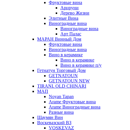
Фруктовые вина
Арцруни
Дерево Жизни
Элитные Вина
Виноградные вина
Виноградные вина
Арт Палас
МАРАН Винный Дом
Фруктовые вина
Виноградные вина
Вино в керамике
Вино в керамике
Вино в керамике п/у
Гетнатун Торговый Дом
GETNATOUN
GETNATOUN NEW
TIRANI. OLD CHINARI
МАП
Noyan Tapan
Arame Фруктовые вина
Arame Виноградные вина
Разные вина
Шаумян Вин
Воскевазский ВЗ
VOSKEVAZ