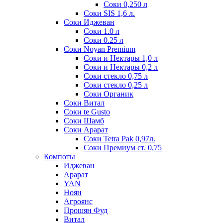
Соки 0,250 л
Соки SIS 1,6 л.
Соки Иджеван
Соки 1.0 л
Соки 0.25 л
Соки Noyan Premium
Соки и Нектары 1,0 л
Соки и Нектары 0,2 л
Соки стекло 0,75 л
Соки стекло 0,25 л
Соки Органик
Соки Витал
Соки te Gusto
Соки Шамб
Соки Арарат
Соки Tetra Pak 0,97л.
Соки Премиум ст. 0,75
Компоты
Иджеван
Арарат
YAN
Ноян
Агроянс
Прошян Фуд
Витал