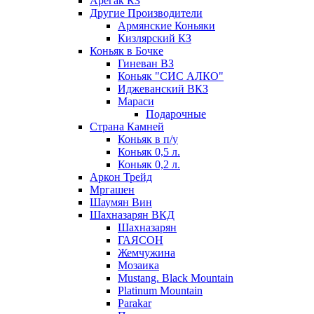
Арегак КЗ
Другие Производители
Армянские Коньяки
Кизлярский КЗ
Коньяк в Бочке
Гиневан ВЗ
Коньяк "СИС АЛКО"
Иджеванский ВКЗ
Мараси
Подарочные
Страна Камней
Коньяк в п/у
Коньяк 0,5 л.
Коньяк 0,2 л.
Аркон Трейд
Мргашен
Шаумян Вин
Шахназарян ВКД
Шахназарян
ГАЯСОН
Жемчужина
Мозаика
Mustang. Black Mountain
Platinum Mountain
Parakar