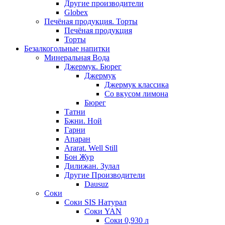
Другие производители
Globex
Печёная продукция. Торты
Печёная продукция
Торты
Безалкогольные напитки
Минеральная Вода
Джермук. Бюрег
Джермук
Джермук классика
Со вкусом лимона
Бюрег
Татни
Бжни. Ной
Гарни
Апаран
Ararat. Well Still
Бон Жур
Дилижан. Зулал
Другие Производители
Dausuz
Соки
Соки SIS Натурал
Соки YAN
Соки 0,930 л