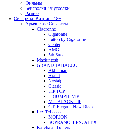
Фильмы
Бейсболки / Футболки
Разное
Сигареты. Витрина 18+
Армянские Сигареты
Cigaronne
Cigaronne
Tattoo by Cigaronne
Center
AMG
5th Street
Mackintosh
GRAND TABACCO
Akhtamar
Ararat
Nostalgia
Classic
TIP TOP
TRIUMPH. VIP
MT. BLACK TIP
GT. Elegant. New Bleck
Lex Tobacco
MORION
SOPRANO, LEX, ALEX
Karelia and others