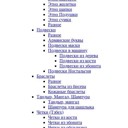
Этно жилетки
Этно шапки
Этно Подушки
Этно сумки
Разное
Подвески
Разное
Армянские буквы
Подвески маски
Подвески в машину
Подвески из дерева
Подвески из кости
Подвески из эбонита
Подвески Ностальгия
Браслеты
Разное
Браслеты из бисера
Кожаные браслеты
Тандыр, Мангал, Шампура
Тандыр, мангал
Шампура для шашлыка
Четки (Тзбех)
Четки из кости
Четки из эбонита
Четки из обсидиана