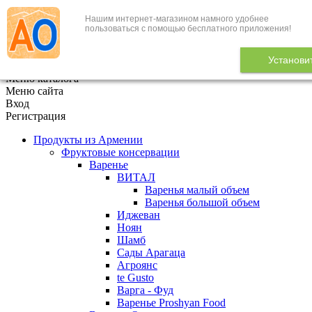
Нашим интернет-магазином намного удобнее
+7 (495) 646-888-1
пользоваться с помощью бесплатного приложения!
В корзине
0
товаров
Установи
x
Меню каталога
Меню сайта
Вход
Регистрация
Продукты из Армении
Фруктовые консервации
Варенье
ВИТАЛ
Варенья малый объем
Варенья большой объем
Иджеван
Ноян
Шамб
Сады Арагаца
Агроянс
te Gusto
Варга - Фуд
Варенье Proshyan Food