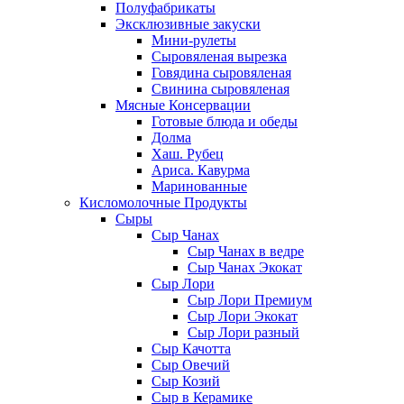
Полуфабрикаты
Эксклюзивные закуски
Мини-рулеты
Сыровяленая вырезка
Говядина сыровяленая
Свинина сыровяленая
Мясные Консервации
Готовые блюда и обеды
Долма
Хаш. Рубец
Ариса. Кавурма
Маринованные
Кисломолочные Продукты
Сыры
Сыр Чанах
Сыр Чанах в ведре
Сыр Чанах Экокат
Сыр Лори
Сыр Лори Премиум
Сыр Лори Экокат
Сыр Лори разный
Сыр Качотта
Сыр Овечий
Сыр Козий
Сыр в Керамике