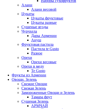
Наборы сухофруктов
Алани
Алани весовой
Цукаты
Цукаты фруктовые
Цукаты разные
Сушеные ягоды
Чурчхела
Дары Армении
Ануш
Фруктовая пастила
Пастила te Gusto
Разное
Орехи
Орехи весовые
Орехи в меду
Te Gusto
Фрукты из Армении
Овощи. Зелень
Свежие Овощи
Свежая Зелень
Замороженные Овощи и Зелень
Тамара фрут
Сушеная Зелень
АРМЧАЙ