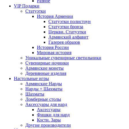
Разное
VIP Подарки
Статуэтки
История Армении
Статуэтки полистоун
Статуэтки бронза
Церкви. Статуэтки
Армянский алфавит
Галерея образов
История России
Мировая история
Уникальные сувенирные светильники
Сувенирные ночники
Армянские монеты
Деревянные изделия
Настольные игры
Армянские Нарды
Нарды + Шахматы
Шахматы
Ломберные столы
Аксессуары для нард
Аксессуары
Фишки для нард
Кости. Зары
Другие производители