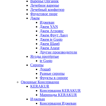
Варенье Органик
Лечебное варенье
Лечебный конфитюр
Фруктовое пюре
Джем
Иджеван
Джем YAN
Джем Агроянс
Джем Фрут Ланд
Джем te Gusto
Джем Шамб
Джем Ararat
Другие производители
Ягоды протёртые
te Gusto
Сиропы
Дошаб
Разные сиропы
Фрукты в сиропе
Овощные Консервации
KERAKUR
Консервация KERAKUR
Маринады KERAKUR
Иджеван
Консервация Иджеван