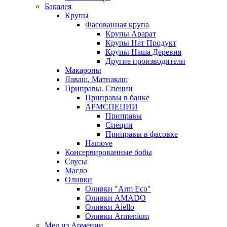
Бакалея
Крупы
Фасованная крупа
Крупы Арарат
Крупы Нат Продукт
Крупы Наша Деревня
Другие производители
Макароны
Лаваш. Матнакаш
Приправы. Специи
Приправы в банке
АРМСПЕЦИИ
Приправы
Специи
Приправы в фасовке
Hamove
Консервированные бобы
Соусы
Масло
Оливки
Оливки "Arm Eco"
Оливки AMADO
Оливки Aiello
Оливки Armenium
Мед из Армении