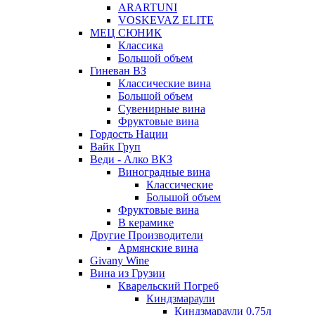
ARARTUNI
VOSKEVAZ ELITE
МЕЦ СЮНИК
Классика
Большой объем
Гиневан ВЗ
Классические вина
Большой объем
Сувенирные вина
Фруктовые вина
Гордость Нации
Вайк Груп
Веди - Алко ВКЗ
Виноградные вина
Классические
Большой объем
Фруктовые вина
В керамике
Другие Производители
Армянские вина
Givany Wine
Вина из Грузии
Кварельский Погреб
Киндзмараули
Киндзмараули 0,75л