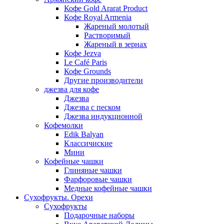
Кофе Gold Ararat Product
Кофе Royal Armenia
Жареный молотый
Растворимый
Жареный в зернах
Кофе Jezva
Le Café Paris
Кофе Grounds
Другие производители
джезва для кофе
Джезва
Джезва с песком
Джезва индукционной
Кофемолки
Edik Balyan
Классичиские
Мини
Кофейные чашки
Глиняные чашки
Фарфоровые чашки
Медные кофейные чашки
Сухофрукты. Орехи
Сухофрукты
Подарочные наборы