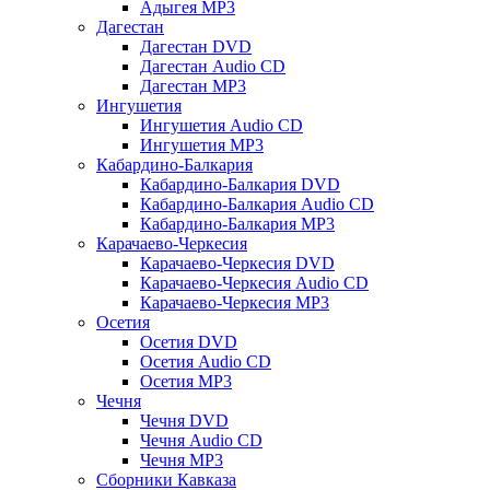
Адыгея MP3
Дагестан
Дагестан DVD
Дагестан Audio CD
Дагестан MP3
Ингушетия
Ингушетия Audio CD
Ингушетия MP3
Кабардино-Балкария
Кабардино-Балкария DVD
Кабардино-Балкария Audio CD
Кабардино-Балкария MP3
Карачаево-Черкесия
Карачаево-Черкесия DVD
Карачаево-Черкесия Audio CD
Карачаево-Черкесия MP3
Осетия
Осетия DVD
Осетия Audio CD
Осетия MP3
Чечня
Чечня DVD
Чечня Audio CD
Чечня MP3
Сборники Кавказа