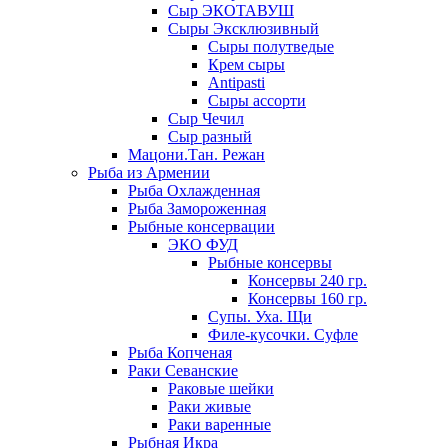
Сыр ЭКОТАВУШ
Сыры Эксклюзивный
Сыры полутведые
Крем сыры
Antipasti
Сыры ассорти
Сыр Чечил
Сыр разный
Мацони.Тан. Режан
Рыба из Армении
Рыба Охлажденная
Рыба Замороженная
Рыбные консервации
ЭКО ФУД
Рыбные консервы
Консервы 240 гр.
Консервы 160 гр.
Супы. Уха. Щи
Филе-кусочки. Суфле
Рыба Копченая
Раки Севанские
Раковые шейки
Раки живые
Раки варенные
Рыбная Икра