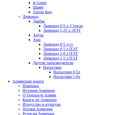
te Gusto
Шамб
Арцах Био
Лимонад
Дарбас
Лимонад 0,5 л. Стекло
Лимонад 1,25 л. ПЭТ
Ануш
Ани
Лимонад 0,5 л ст
Лимонад 0,5 л ПЭТ
Лимонад 1,0 л ПЭТ
Лимонад 1,5 л ПЭТ
Другие производители
Натахтари
Натахтари 0,5л
Натахтари 1,0л
Армянские книги
Новинки
История Армении
О Геноциде Армян
Книги об Армении
Иcкусство и культура
Поэзия Армении
Религия Армении