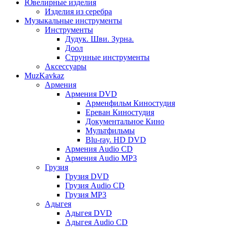
Ювелирные изделия
Изделия из серебра
Музыкальные инструменты
Инструменты
Дудук. Шви. Зурна.
Доол
Струнные инструменты
Аксессуары
MuzKavkaz
Армения
Армения DVD
Арменфильм Киностудия
Ереван Киностудия
Документальное Кино
Мультфильмы
Blu-ray. HD DVD
Армения Audio CD
Армения Audio MP3
Грузия
Грузия DVD
Грузия Audio CD
Грузия MP3
Адыгея
Адыгея DVD
Адыгея Audio CD