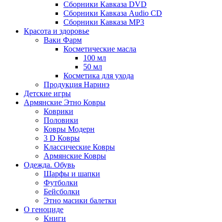
Сборники Кавказа DVD
Сборники Кавказа Audio CD
Сборники Кавказа MP3
Красота и здоровье
Ваки Фарм
Косметические масла
100 мл
50 мл
Косметика для ухода
Продукция Наринэ
Детские игры
Армянские Этно Ковры
Коврики
Половики
Ковры Модерн
3 D Ковры
Классические Ковры
Армянские Ковры
Одежда. Обувь
Шарфы и шапки
Футболки
Бейсболки
Этно масики балетки
О геноциде
Книги