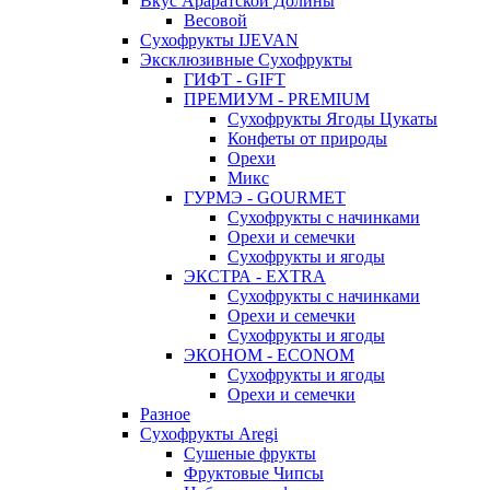
Вкус Араратской Долины
Весовой
Сухофрукты IJEVAN
Эксклюзивные Сухофрукты
ГИФТ - GIFT
ПРЕМИУМ - PREMIUM
Сухофрукты Ягоды Цукаты
Конфеты от природы
Орехи
Микс
ГУРМЭ - GOURMET
Сухофрукты с начинками
Орехи и семечки
Сухофрукты и ягоды
ЭКСТРА - EXTRA
Сухофрукты с начинками
Орехи и семечки
Сухофрукты и ягоды
ЭКОНОМ - ECONOM
Сухофрукты и ягоды
Орехи и семечки
Разное
Сухофрукты Aregi
Сушеные фрукты
Фруктовые Чипсы