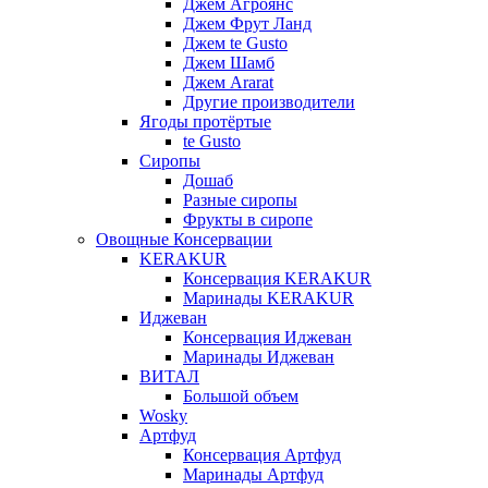
Джем Агроянс
Джем Фрут Ланд
Джем te Gusto
Джем Шамб
Джем Ararat
Другие производители
Ягоды протёртые
te Gusto
Сиропы
Дошаб
Разные сиропы
Фрукты в сиропе
Овощные Консервации
KERAKUR
Консервация KERAKUR
Маринады KERAKUR
Иджеван
Консервация Иджеван
Маринады Иджеван
ВИТАЛ
Большой объем
Wosky
Артфуд
Консервация Артфуд
Маринады Артфуд