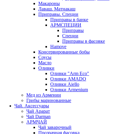
Макароны
Лаваш. Матнакаш
Приправы. Специи
Приправы в банке
АРМСПЕЦИИ
Приправы
Специи
Приправы в фасовке
Hamove
Консервированные бобы
Соусы
Масло
Оливки
Оливки "Arm Eco"
Оливки AMADO
Оливки Aiello
Оливки Armenium
Мед из Армении
Грибы маринованные
Чай. Аксессуары
Чай Арарат
Чай Darman
АРМЧАЙ
Чай заварочный
Прозрачная фасовка