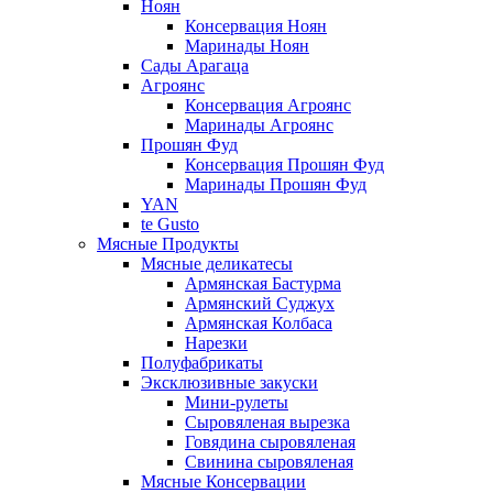
Ноян
Консервация Ноян
Маринады Ноян
Сады Арагаца
Агроянс
Консервация Агроянс
Маринады Агроянс
Прошян Фуд
Консервация Прошян Фуд
Маринады Прошян Фуд
YAN
te Gusto
Мясные Продукты
Мясные деликатесы
Армянская Бастурма
Армянский Суджух
Армянская Колбаса
Нарезки
Полуфабрикаты
Эксклюзивные закуски
Мини-рулеты
Сыровяленая вырезка
Говядина сыровяленая
Свинина сыровяленая
Мясные Консервации