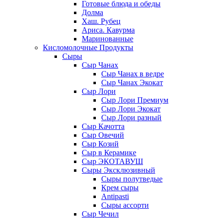
Готовые блюда и обеды
Долма
Хаш. Рубец
Ариса. Кавурма
Маринованные
Кисломолочные Продукты
Сыры
Сыр Чанах
Сыр Чанах в ведре
Сыр Чанах Экокат
Сыр Лори
Сыр Лори Премиум
Сыр Лори Экокат
Сыр Лори разный
Сыр Качотта
Сыр Овечий
Сыр Козий
Сыр в Керамике
Сыр ЭКОТАВУШ
Сыры Эксклюзивный
Сыры полутведые
Крем сыры
Antipasti
Сыры ассорти
Сыр Чечил