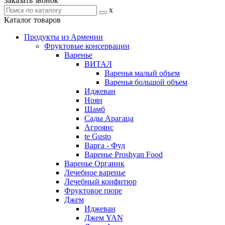
Заказать звонок
x
Каталог товаров
Продукты из Армении
Фруктовые консервации
Варенье
ВИТАЛ
Варенья малый объем
Варенья большой объем
Иджеван
Ноян
Шамб
Сады Арагаца
Агроянс
te Gusto
Варга - Фуд
Варенье Proshyan Food
Варенье Органик
Лечебное варенье
Лечебный конфитюр
Фруктовое пюре
Джем
Иджеван
Джем YAN