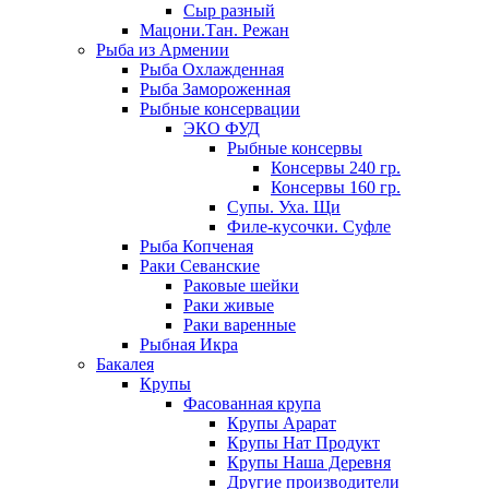
Сыр разный
Мацони.Тан. Режан
Рыба из Армении
Рыба Охлажденная
Рыба Замороженная
Рыбные консервации
ЭКО ФУД
Рыбные консервы
Консервы 240 гр.
Консервы 160 гр.
Супы. Уха. Щи
Филе-кусочки. Суфле
Рыба Копченая
Раки Севанские
Раковые шейки
Раки живые
Раки варенные
Рыбная Икра
Бакалея
Крупы
Фасованная крупа
Крупы Арарат
Крупы Нат Продукт
Крупы Наша Деревня
Другие производители