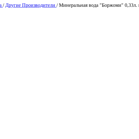
да
/
Другие Производители
/
Минеральная вода "Боржоми" 0,33л. г