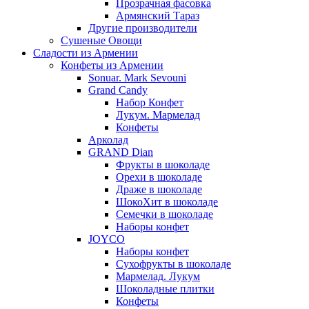
Прозрачная фасовка
Армянский Тараз
Другие производители
Сушеные Овощи
Сладости из Армении
Конфеты из Армении
Sonuar. Mark Sevouni
Grand Candy
Набор Конфет
Лукум. Мармелад
Конфеты
Арколад
GRAND Dian
Фрукты в шоколаде
Орехи в шоколаде
Драже в шоколаде
ШокоХит в шоколаде
Семечки в шоколаде
Наборы конфет
JOYCO
Наборы конфет
Сухофрукты в шоколаде
Мармелад. Лукум
Шоколадные плитки
Конфеты