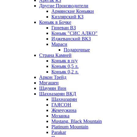
Арегак КЗ
Другие Производители
Армянские Коньяки
Кизлярский КЗ
Коньяк в Бочке
Гиневан ВЗ
Коньяк "СИС АЛКО"
Иджеванский ВКЗ
Мараси
Подарочные
Страна Камней
Коньяк в п/у
Коньяк 0,5 л.
Коньяк 0,2 л.
Аркон Трейд
Мргашен
Шаумян Вин
Шахназарян ВКД
Шахназарян
ГАЯСОН
Жемчужина
Мозаика
Mustang. Black Mountain
Platinum Mountain
Parakar