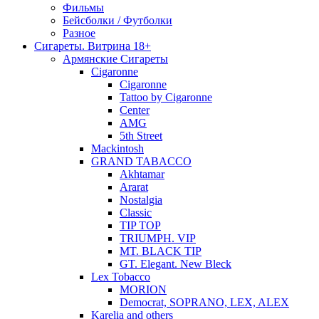
Фильмы
Бейсболки / Футболки
Разное
Сигареты. Витрина 18+
Армянские Сигареты
Cigaronne
Cigaronne
Tattoo by Cigaronne
Center
AMG
5th Street
Mackintosh
GRAND TABACCO
Akhtamar
Ararat
Nostalgia
Classic
TIP TOP
TRIUMPH. VIP
MT. BLACK TIP
GT. Elegant. New Bleck
Lex Tobacco
MORION
Democrat, SOPRANO, LEX, ALEX
Karelia and others