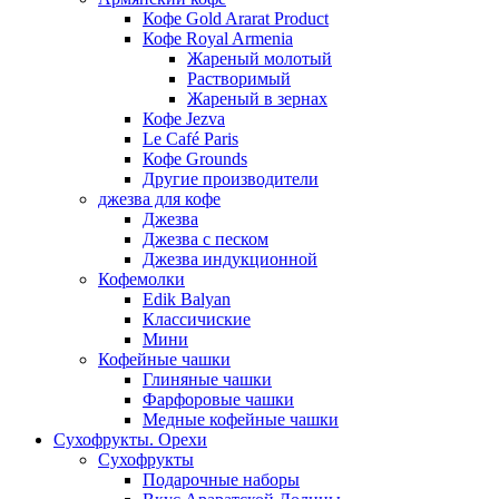
Кофе Gold Ararat Product
Кофе Royal Armenia
Жареный молотый
Растворимый
Жареный в зернах
Кофе Jezva
Le Café Paris
Кофе Grounds
Другие производители
джезва для кофе
Джезва
Джезва с песком
Джезва индукционной
Кофемолки
Edik Balyan
Классичиские
Мини
Кофейные чашки
Глиняные чашки
Фарфоровые чашки
Медные кофейные чашки
Сухофрукты. Орехи
Сухофрукты
Подарочные наборы