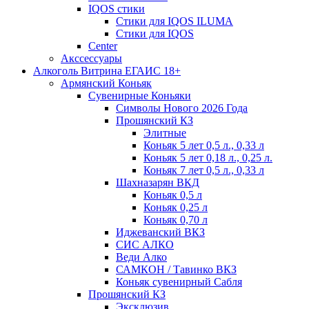
IQOS стики
Стики для IQOS ILUMA
Стики для IQOS
Сenter
Акссессуары
Алкоголь Витрина ЕГАИС 18+
Армянский Коньяк
Сувенирные Коньяки
Символы Нового 2026 Года
Прошянский КЗ
Элитные
Коньяк 5 лет 0,5 л., 0,33 л
Коньяк 5 лет 0,18 л., 0,25 л.
Коньяк 7 лет 0,5 л., 0,33 л
Шахназарян ВКД
Коньяк 0,5 л
Коньяк 0,25 л
Коньяк 0,70 л
Иджеванский ВКЗ
СИС АЛКО
Веди Алко
САМКОН / Тавинко ВКЗ
Коньяк сувенирный Сабля
Прошянский КЗ
Эксклюзив