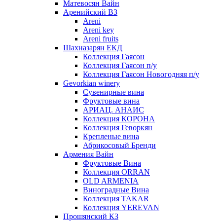
Матевосян Вайн
Аренийский ВЗ
Areni
Areni key
Areni fruits
Шахназарян ЕКД
Коллекция Гаясон
Коллекция Гаясон п/у
Коллекция Гаясон Новогодняя п/у
Gevorkian winery
Сувенирные вина
Фруктовые вина
АРИАЦ. АНАИС
Коллекция КОРОНА
Коллекция Геворкян
Крепленые вина
Абрикосовый Бренди
Армения Вайн
Фруктовые Вина
Коллекция ORRAN
OLD ARMENIA
Виноградные Вина
Коллекция TAKAR
Коллекция YEREVAN
Прошянский КЗ