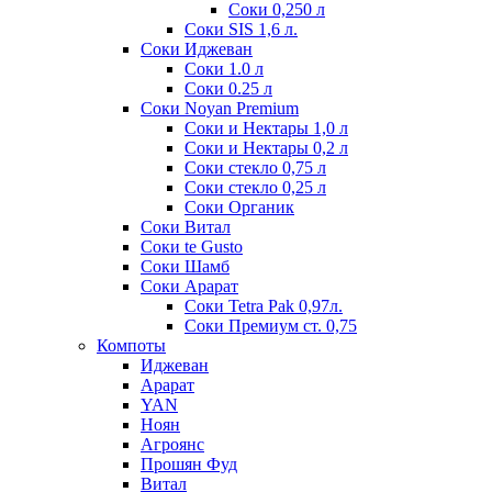
Соки 0,250 л
Соки SIS 1,6 л.
Соки Иджеван
Соки 1.0 л
Соки 0.25 л
Соки Noyan Premium
Соки и Нектары 1,0 л
Соки и Нектары 0,2 л
Соки стекло 0,75 л
Соки стекло 0,25 л
Соки Органик
Соки Витал
Соки te Gusto
Соки Шамб
Соки Арарат
Соки Tetra Pak 0,97л.
Соки Премиум ст. 0,75
Компоты
Иджеван
Арарат
YAN
Ноян
Агроянс
Прошян Фуд
Витал