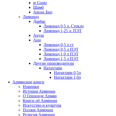
te Gusto
Шамб
Арцах Био
Лимонад
Дарбас
Лимонад 0,5 л. Стекло
Лимонад 1,25 л. ПЭТ
Ануш
Ани
Лимонад 0,5 л ст
Лимонад 0,5 л ПЭТ
Лимонад 1,0 л ПЭТ
Лимонад 1,5 л ПЭТ
Другие производители
Натахтари
Натахтари 0,5л
Натахтари 1,0л
Армянские книги
Новинки
История Армении
О Геноциде Армян
Книги об Армении
Иcкусство и культура
Поэзия Армении
Религия Армении