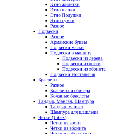
Этно жилетки
Этно шапки
Этно Подушки
Этно сумки
Разное
Подвески
Разное
Армянские буквы
Подвески маски
Подвески в машину
Подвески из дерева
Подвески из кости
Подвески из эбонита
Подвески Ностальгия
Браслеты
Разное
Браслеты из бисера
Кожаные браслеты
Тандыр, Мангал, Шампура
Тандыр, мангал
Шампура для шашлыка
Четки (Тзбех)
Четки из кости
Четки из эбонита
Четки из обсидиана