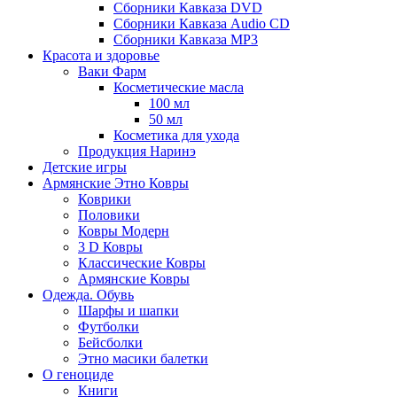
Сборники Кавказа DVD
Сборники Кавказа Audio CD
Сборники Кавказа MP3
Красота и здоровье
Ваки Фарм
Косметические масла
100 мл
50 мл
Косметика для ухода
Продукция Наринэ
Детские игры
Армянские Этно Ковры
Коврики
Половики
Ковры Модерн
3 D Ковры
Классические Ковры
Армянские Ковры
Одежда. Обувь
Шарфы и шапки
Футболки
Бейсболки
Этно масики балетки
О геноциде
Книги