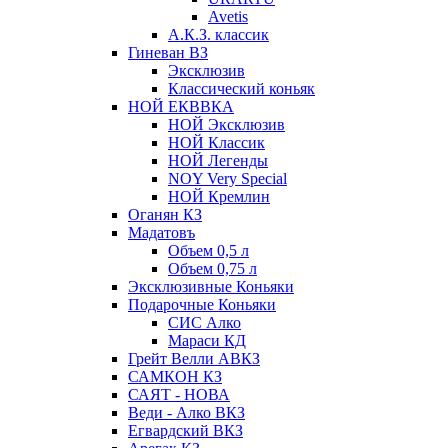
Avetis
А.К.З. классик
Гиневан ВЗ
Эксклюзив
Классический коньяк
НОЙ ЕКВВКА
НОЙ Эксклюзив
НОЙ Классик
НОЙ Легенды
NOY Very Speсial
НОЙ Кремлин
Оганян КЗ
Мадатовъ
Объем 0,5 л
Объем 0,75 л
Эксклюзивные Коньяки
Подарочные Коньяки
СИС Алко
Мараси КД
Грейт Велли АВКЗ
САМКОН КЗ
САЯТ - НОВА
Веди - Алко ВКЗ
Егвардский ВКЗ