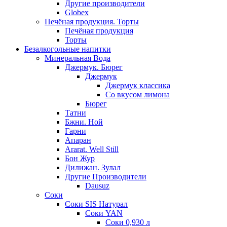
Другие производители
Globex
Печёная продукция. Торты
Печёная продукция
Торты
Безалкогольные напитки
Минеральная Вода
Джермук. Бюрег
Джермук
Джермук классика
Со вкусом лимона
Бюрег
Татни
Бжни. Ной
Гарни
Апаран
Ararat. Well Still
Бон Жур
Дилижан. Зулал
Другие Производители
Dausuz
Соки
Соки SIS Натурал
Соки YAN
Соки 0,930 л