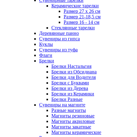
Сувенирные тарелки
Керамические тарелки
Размер 27 х 26 см
Размер 21-18,5 см
Размер 16 - 14 см
Стеклянные тарелки
Деревянные панно
Сувениры из гипса
Куклы
Сувениры из туфа
Флаги
Брелки
Брелки Настальгия
Брелки из Обсидиана
Брелки для Водителя
Брелки с Буквами
Брелки из Дерева
Брелки из Керамики
Брелки Разные
Сувениры на магните
Разные магниты
Магниты резиновые
Магниты акриловые
Магниты закатные
Магниты керамические