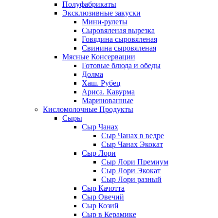
Полуфабрикаты
Эксклюзивные закуски
Мини-рулеты
Сыровяленая вырезка
Говядина сыровяленая
Свинина сыровяленая
Мясные Консервации
Готовые блюда и обеды
Долма
Хаш. Рубец
Ариса. Кавурма
Маринованные
Кисломолочные Продукты
Сыры
Сыр Чанах
Сыр Чанах в ведре
Сыр Чанах Экокат
Сыр Лори
Сыр Лори Премиум
Сыр Лори Экокат
Сыр Лори разный
Сыр Качотта
Сыр Овечий
Сыр Козий
Сыр в Керамике