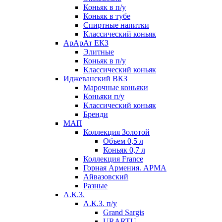
Коньяк в п/у
Коньяк в тубе
Спиртные напитки
Классический коньяк
АрАрАт ЕКЗ
Элитные
Коньяк в п/у
Классический коньяк
Иджеванский ВКЗ
Марочные коньяки
Коньяки п/у
Классический коньяк
Бренди
МАП
Коллекция Золотой
Объем 0,5 л
Коньяк 0,7 л
Коллекция France
Горная Армения. АРМА
Айвазовский
Разные
А.К.З.
А.К.З. п/у
Grand Sargis
URARTU