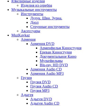
Ювелирные изделия
Изделия из серебра
Музыкальные инструменты
Инструменты
Дудук. Шви. Зурна.
Доол
Струнные инструменты
Аксессуары
MuzKavkaz
Армения
Армения DVD
Арменфильм Киностудия
Ереван Киностудия
Документальное Кино
Мультфильмы
Blu-ray. HD DVD
Армения Audio CD
Армения Audio MP3
Грузия
Грузия DVD
Грузия Audio CD
Грузия MP3
Адыгея
Адыгея DVD
Адыгея Audio CD