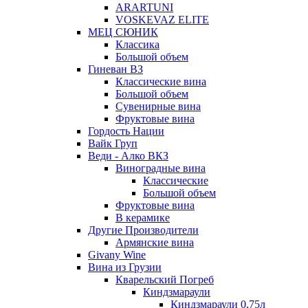
ARARTUNI
VOSKEVAZ ELITE
МЕЦ СЮНИК
Классика
Большой объем
Гиневан ВЗ
Классические вина
Большой объем
Сувенирные вина
Фруктовые вина
Гордость Нации
Вайк Груп
Веди - Алко ВКЗ
Виноградные вина
Классические
Большой объем
Фруктовые вина
В керамике
Другие Производители
Армянские вина
Givany Wine
Вина из Грузии
Кварельский Погреб
Киндзмараули
Киндзмараули 0,75л