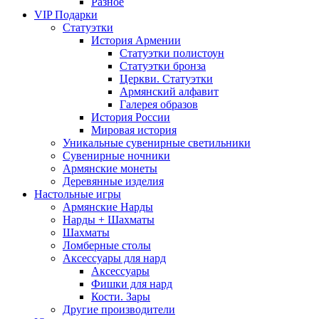
Разное
VIP Подарки
Статуэтки
История Армении
Статуэтки полистоун
Статуэтки бронза
Церкви. Статуэтки
Армянский алфавит
Галерея образов
История России
Мировая история
Уникальные сувенирные светильники
Сувенирные ночники
Армянские монеты
Деревянные изделия
Настольные игры
Армянские Нарды
Нарды + Шахматы
Шахматы
Ломберные столы
Аксессуары для нард
Аксессуары
Фишки для нард
Кости. Зары
Другие производители