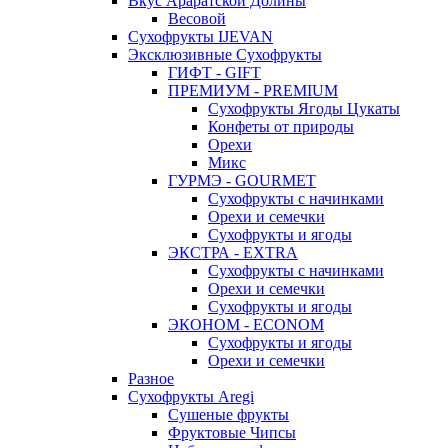
Вкус Араратской Долины
Весовой
Сухофрукты IJEVAN
Эксклюзивные Сухофрукты
ГИФТ - GIFT
ПРЕМИУМ - PREMIUM
Сухофрукты Ягоды Цукаты
Конфеты от природы
Орехи
Микс
ГУРМЭ - GOURMET
Сухофрукты с начинками
Орехи и семечки
Сухофрукты и ягоды
ЭКСТРА - EXTRA
Сухофрукты с начинками
Орехи и семечки
Сухофрукты и ягоды
ЭКОНОМ - ECONOM
Сухофрукты и ягоды
Орехи и семечки
Разное
Сухофрукты Aregi
Сушеные фрукты
Фруктовые Чипсы