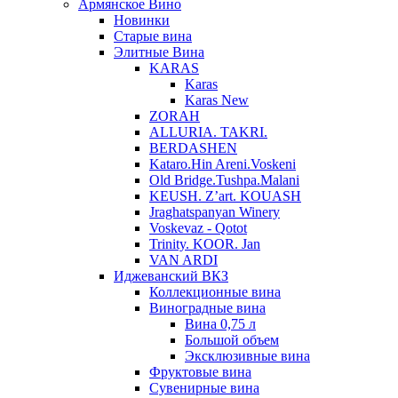
Армянское Вино
Новинки
Старые вина
Элитные Вина
KARAS
Karas
Karas New
ZORAH
ALLURIA. TAKRI.
BERDASHEN
Kataro.Hin Areni.Voskeni
Old Bridge.Tushpa.Malani
KEUSH. Z’art. KOUASH
Jraghatspanyan Winery
Voskevaz - Qotot
Trinity. KOOR. Jan
VAN ARDI
Иджеванский ВКЗ
Коллекционные вина
Виноградные вина
Вина 0,75 л
Большой объем
Эксклюзивные вина
Фруктовые вина
Cувенирные вина