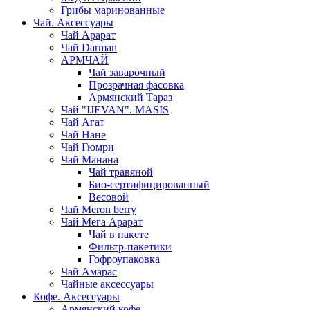
Грибы маринованные
Чай. Аксессуары
Чай Арарат
Чай Darman
АРМЧАЙ
Чай заварочный
Прозрачная фасовка
Армянский Тараз
Чай "IJEVAN". MASIS
Чай Агат
Чай Нане
Чай Гюмри
Чай Манана
Чай травяной
Био-сертифицированный
Весовой
Чай Meron berry
Чай Мега Арарат
Чай в пакете
Фильтр-пакетики
Гофроупаковка
Чай Амарас
Чайные аксессуары
Кофе. Аксессуары
Армянский кофе