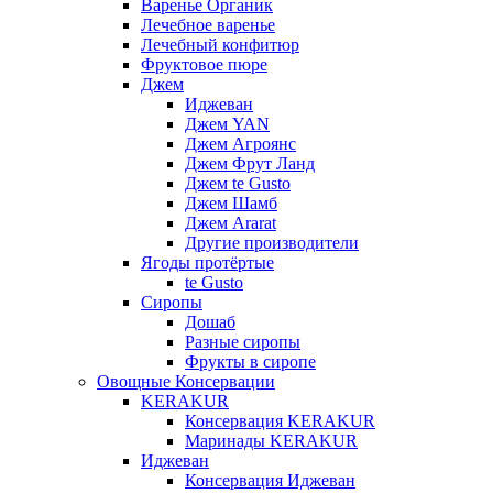
Варенье Органик
Лечебное варенье
Лечебный конфитюр
Фруктовое пюре
Джем
Иджеван
Джем YAN
Джем Агроянс
Джем Фрут Ланд
Джем te Gusto
Джем Шамб
Джем Ararat
Другие производители
Ягоды протёртые
te Gusto
Сиропы
Дошаб
Разные сиропы
Фрукты в сиропе
Овощные Консервации
KERAKUR
Консервация KERAKUR
Маринады KERAKUR
Иджеван
Консервация Иджеван