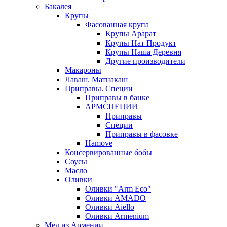
Бакалея
Крупы
Фасованная крупа
Крупы Арарат
Крупы Нат Продукт
Крупы Наша Деревня
Другие производители
Макароны
Лаваш. Матнакаш
Приправы. Специи
Приправы в банке
АРМСПЕЦИИ
Приправы
Специи
Приправы в фасовке
Hamove
Консервированные бобы
Соусы
Масло
Оливки
Оливки "Arm Eco"
Оливки AMADO
Оливки Aiello
Оливки Armenium
Мед из Армении