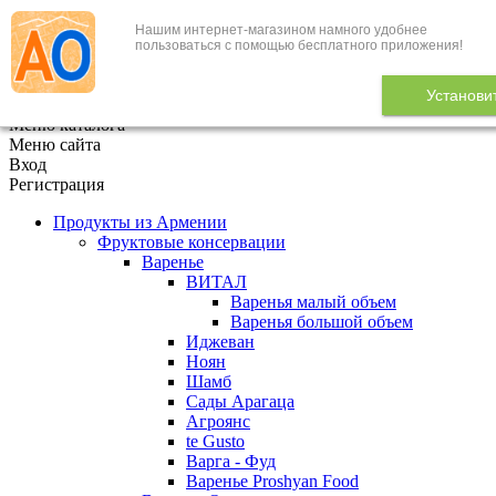
Нашим интернет-магазином намного удобнее
+7 (495) 646-888-1
пользоваться с помощью бесплатного приложения!
В корзине
0
товаров
Установи
x
Меню каталога
Меню сайта
Вход
Регистрация
Продукты из Армении
Фруктовые консервации
Варенье
ВИТАЛ
Варенья малый объем
Варенья большой объем
Иджеван
Ноян
Шамб
Сады Арагаца
Агроянс
te Gusto
Варга - Фуд
Варенье Proshyan Food