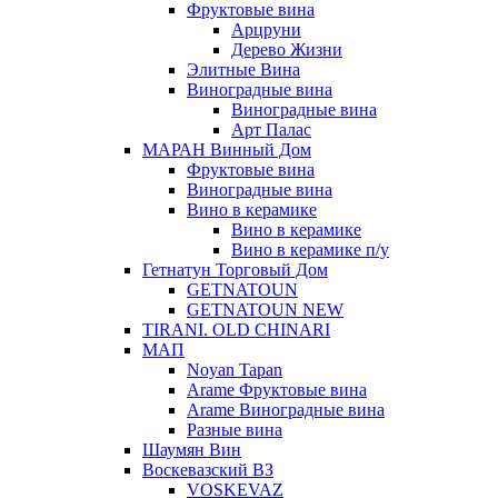
Фруктовые вина
Арцруни
Дерево Жизни
Элитные Вина
Виноградные вина
Виноградные вина
Арт Палас
МАРАН Винный Дом
Фруктовые вина
Виноградные вина
Вино в керамике
Вино в керамике
Вино в керамике п/у
Гетнатун Торговый Дом
GETNATOUN
GETNATOUN NEW
TIRANI. OLD CHINARI
МАП
Noyan Tapan
Arame Фруктовые вина
Arame Виноградные вина
Разные вина
Шаумян Вин
Воскевазский ВЗ
VOSKEVAZ