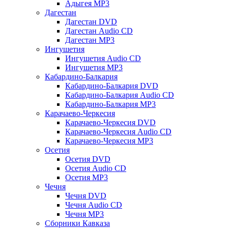
Адыгея MP3
Дагестан
Дагестан DVD
Дагестан Audio CD
Дагестан MP3
Ингушетия
Ингушетия Audio CD
Ингушетия MP3
Кабардино-Балкария
Кабардино-Балкария DVD
Кабардино-Балкария Audio CD
Кабардино-Балкария MP3
Карачаево-Черкесия
Карачаево-Черкесия DVD
Карачаево-Черкесия Audio CD
Карачаево-Черкесия MP3
Осетия
Осетия DVD
Осетия Audio CD
Осетия MP3
Чечня
Чечня DVD
Чечня Audio CD
Чечня MP3
Сборники Кавказа