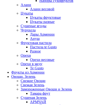
Наборы сухофруктов
Алани
Алани весовой
Цукаты
Цукаты фруктовые
Цукаты разные
Сушеные ягоды
Чурчхела
Дары Армении
Ануш
Фруктовая пастила
Пастила te Gusto
Разное
Орехи
Орехи весовые
Орехи в меду
Te Gusto
Фрукты из Армении
Овощи. Зелень
Свежие Овощи
Свежая Зелень
Замороженные Овощи и Зелень
Тамара фрут
Сушеная Зелень
АРМЧАЙ