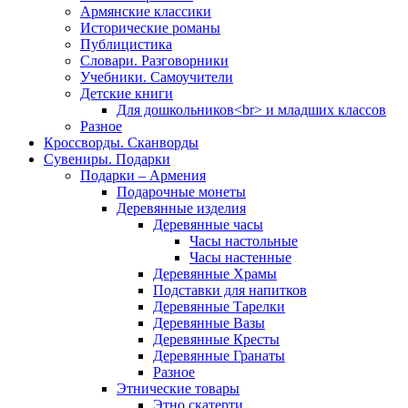
Армянские классики
Исторические романы
Публицистика
Словари. Разговорники
Учебники. Самоучители
Детские книги
Для дошкольников<br> и младших классов
Разное
Кроссворды. Сканворды
Сувениры. Подарки
Подарки – Армения
Подарочные монеты
Деревянные изделия
Деревянные часы
Часы настольные
Часы настенные
Деревянные Храмы
Подставки для напитков
Деревянные Тарелки
Деревянные Вазы
Деревянные Кресты
Деревянные Гранаты
Разное
Этнические товары
Этно скатерти