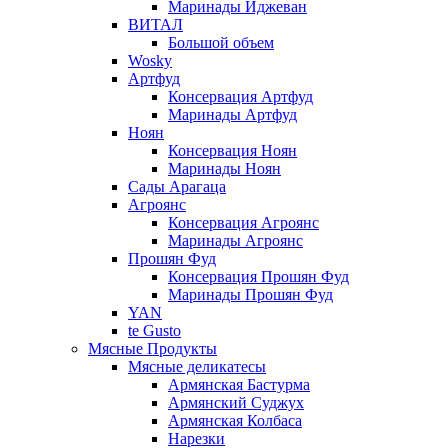
Маринады Иджеван
ВИТАЛ
Большой объем
Wosky
Артфуд
Консервация Артфуд
Маринады Артфуд
Ноян
Консервация Ноян
Маринады Ноян
Сады Арагаца
Агроянс
Консервация Агроянс
Маринады Агроянс
Прошян Фуд
Консервация Прошян Фуд
Маринады Прошян Фуд
YAN
te Gusto
Мясные Продукты
Мясные деликатесы
Армянская Бастурма
Армянский Суджух
Армянская Колбаса
Нарезки