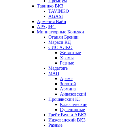
Премиум
Тавинко ВКЗ
TAVINKO
AGASI
Армения Вайн
АРАДИС
Миниатюрные Коньяки
Оганян Бренди
Мараси КД
СИС АЛКО
Животные
Храмы
Разные
Мадатовъ
МАП
Арамэ
Золотой
Армина
Айвазовский
Прошянский КЗ
Классические
Сувенирные
Грейт Велли АВКЗ
Иджеванский ВКЗ
Разные