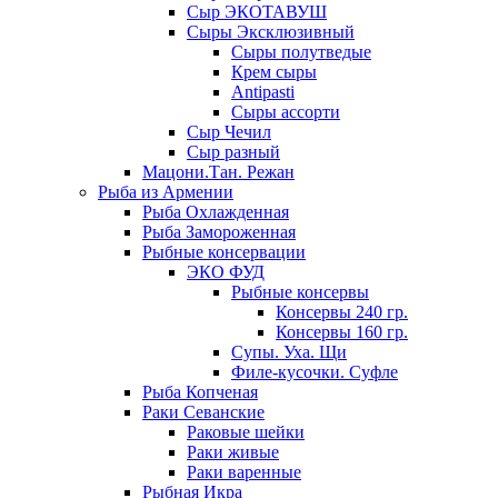
Сыр ЭКОТАВУШ
Сыры Эксклюзивный
Сыры полутведые
Крем сыры
Antipasti
Сыры ассорти
Сыр Чечил
Сыр разный
Мацони.Тан. Режан
Рыба из Армении
Рыба Охлажденная
Рыба Замороженная
Рыбные консервации
ЭКО ФУД
Рыбные консервы
Консервы 240 гр.
Консервы 160 гр.
Супы. Уха. Щи
Филе-кусочки. Суфле
Рыба Копченая
Раки Севанские
Раковые шейки
Раки живые
Раки варенные
Рыбная Икра