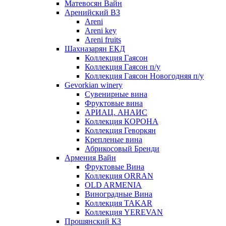
Матевосян Вайн
Аренийский ВЗ
Areni
Areni key
Areni fruits
Шахназарян ЕКД
Коллекция Гаясон
Коллекция Гаясон п/у
Коллекция Гаясон Новогодняя п/у
Gevorkian winery
Сувенирные вина
Фруктовые вина
АРИАЦ. АНАИС
Коллекция КОРОНА
Коллекция Геворкян
Крепленые вина
Абрикосовый Бренди
Армения Вайн
Фруктовые Вина
Коллекция ORRAN
OLD ARMENIA
Виноградные Вина
Коллекция TAKAR
Коллекция YEREVAN
Прошянский КЗ