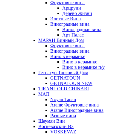
Фруктовые вина
Арцруни
Дерево Жизни
Элитные Вина
Виноградные вина
Виноградные вина
Арт Палас
МАРАН Винный Дом
Фруктовые вина
Виноградные вина
Вино в керамике
Вино в керамике
Вино в керамике п/у
Гетнатун Торговый Дом
GETNATOUN
GETNATOUN NEW
TIRANI. OLD CHINARI
МАП
Noyan Tapan
Arame Фруктовые вина
Arame Виноградные вина
Разные вина
Шаумян Вин
Воскевазский ВЗ
VOSKEVAZ