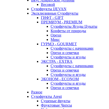
Вкус Араратской Долины
Весовой
Сухофрукты IJEVAN
Эксклюзивные Сухофрукты
ГИФТ - GIFT
ПРЕМИУМ - PREMIUM
Сухофрукты Ягоды Цукаты
Конфеты от природы
Орехи
Микс
ГУРМЭ - GOURMET
Сухофрукты с начинками
Орехи и семечки
Сухофрукты и ягоды
ЭКСТРА - EXTRA
Сухофрукты с начинками
Орехи и семечки
Сухофрукты и ягоды
ЭКОНОМ - ECONOM
Сухофрукты и ягоды
Орехи и семечки
Разное
Сухофрукты Aregi
Сушеные фрукты
Фруктовые Чипсы