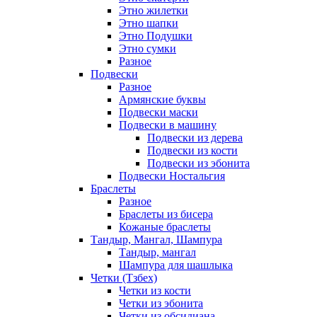
Этно жилетки
Этно шапки
Этно Подушки
Этно сумки
Разное
Подвески
Разное
Армянские буквы
Подвески маски
Подвески в машину
Подвески из дерева
Подвески из кости
Подвески из эбонита
Подвески Ностальгия
Браслеты
Разное
Браслеты из бисера
Кожаные браслеты
Тандыр, Мангал, Шампура
Тандыр, мангал
Шампура для шашлыка
Четки (Тзбех)
Четки из кости
Четки из эбонита
Четки из обсидиана