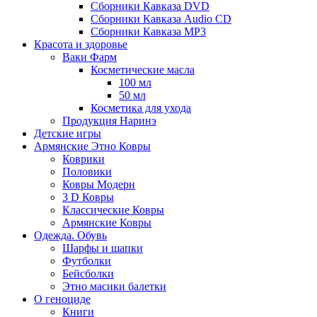
Сборники Кавказа DVD
Сборники Кавказа Audio CD
Сборники Кавказа MP3
Красота и здоровье
Ваки Фарм
Косметические масла
100 мл
50 мл
Косметика для ухода
Продукция Наринэ
Детские игры
Армянские Этно Ковры
Коврики
Половики
Ковры Модерн
3 D Ковры
Классические Ковры
Армянские Ковры
Одежда. Обувь
Шарфы и шапки
Футболки
Бейсболки
Этно масики балетки
О геноциде
Книги