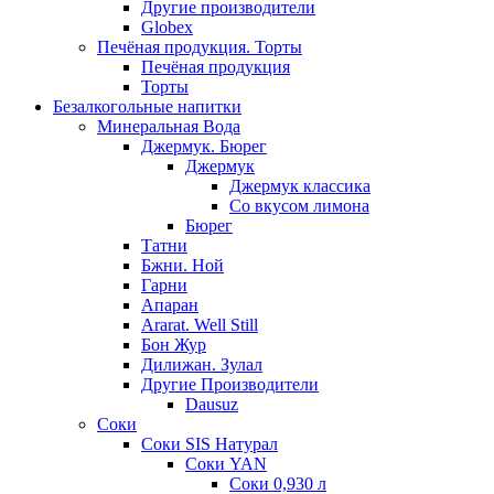
Другие производители
Globex
Печёная продукция. Торты
Печёная продукция
Торты
Безалкогольные напитки
Минеральная Вода
Джермук. Бюрег
Джермук
Джермук классика
Со вкусом лимона
Бюрег
Татни
Бжни. Ной
Гарни
Апаран
Ararat. Well Still
Бон Жур
Дилижан. Зулал
Другие Производители
Dausuz
Соки
Соки SIS Натурал
Соки YAN
Соки 0,930 л