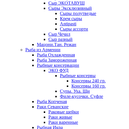
Сыр ЭКОТАВУШ
Сыры Эксклюзивный
Сыры полутведые
Крем сыры
Antipasti
Сыры ассорти
Сыр Чечил
Сыр разный
Мацони.Тан. Режан
Рыба из Армении
Рыба Охлажденная
Рыба Замороженная
Рыбные консервации
ЭКО ФУД
Рыбные консервы
Консервы 240 гр.
Консервы 160 гр.
Супы. Уха. Щи
Филе-кусочки. Суфле
Рыба Копченая
Раки Севанские
Раковые шейки
Раки живые
Раки варенные
Рыбная Икра