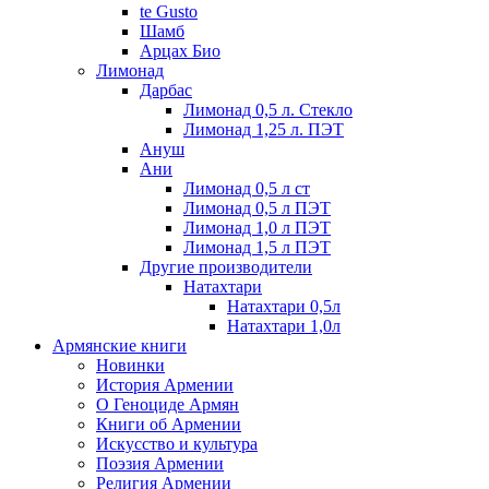
te Gusto
Шамб
Арцах Био
Лимонад
Дарбас
Лимонад 0,5 л. Стекло
Лимонад 1,25 л. ПЭТ
Ануш
Ани
Лимонад 0,5 л ст
Лимонад 0,5 л ПЭТ
Лимонад 1,0 л ПЭТ
Лимонад 1,5 л ПЭТ
Другие производители
Натахтари
Натахтари 0,5л
Натахтари 1,0л
Армянские книги
Новинки
История Армении
О Геноциде Армян
Книги об Армении
Иcкусство и культура
Поэзия Армении
Религия Армении