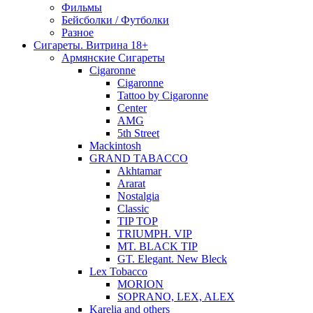
Фильмы
Бейсболки / Футболки
Разное
Сигареты. Витрина 18+
Армянские Сигареты
Cigaronne
Cigaronne
Tattoo by Cigaronne
Center
AMG
5th Street
Mackintosh
GRAND TABACCO
Akhtamar
Ararat
Nostalgia
Classic
TIP TOP
TRIUMPH. VIP
MT. BLACK TIP
GT. Elegant. New Bleck
Lex Tobacco
MORION
SOPRANO, LEX, ALEX
Karelia and others