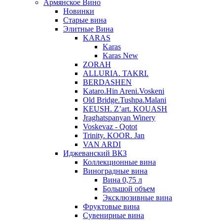
Армянское Вино
Новинки
Старые вина
Элитные Вина
KARAS
Karas
Karas New
ZORAH
ALLURIA. TAKRI.
BERDASHEN
Kataro.Hin Areni.Voskeni
Old Bridge.Tushpa.Malani
KEUSH. Z’art. KOUASH
Jraghatspanyan Winery
Voskevaz - Qotot
Trinity. KOOR. Jan
VAN ARDI
Иджеванский ВКЗ
Коллекционные вина
Виноградные вина
Вина 0,75 л
Большой объем
Эксклюзивные вина
Фруктовые вина
Cувенирные вина