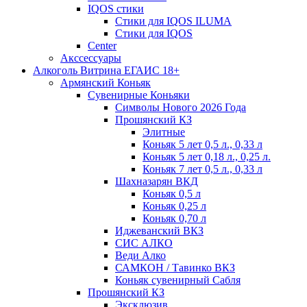
IQOS стики
Стики для IQOS ILUMA
Стики для IQOS
Сenter
Акссессуары
Алкоголь Витрина ЕГАИС 18+
Армянский Коньяк
Сувенирные Коньяки
Символы Нового 2026 Года
Прошянский КЗ
Элитные
Коньяк 5 лет 0,5 л., 0,33 л
Коньяк 5 лет 0,18 л., 0,25 л.
Коньяк 7 лет 0,5 л., 0,33 л
Шахназарян ВКД
Коньяк 0,5 л
Коньяк 0,25 л
Коньяк 0,70 л
Иджеванский ВКЗ
СИС АЛКО
Веди Алко
САМКОН / Тавинко ВКЗ
Коньяк сувенирный Сабля
Прошянский КЗ
Эксклюзив