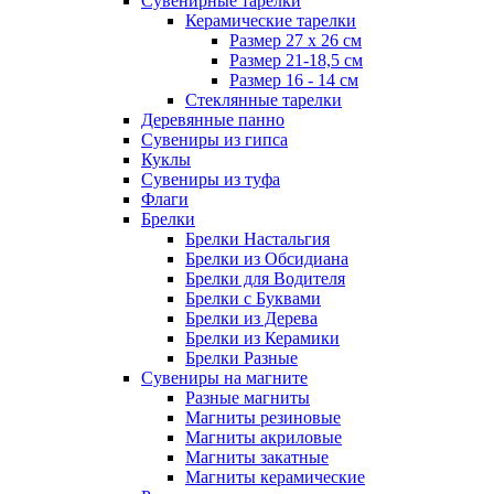
Сувенирные тарелки
Керамические тарелки
Размер 27 х 26 см
Размер 21-18,5 см
Размер 16 - 14 см
Стеклянные тарелки
Деревянные панно
Сувениры из гипса
Куклы
Сувениры из туфа
Флаги
Брелки
Брелки Настальгия
Брелки из Обсидиана
Брелки для Водителя
Брелки с Буквами
Брелки из Дерева
Брелки из Керамики
Брелки Разные
Сувениры на магните
Разные магниты
Магниты резиновые
Магниты акриловые
Магниты закатные
Магниты керамические