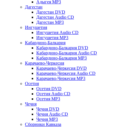
Адыгея MP3
Дагестан
Дагестан DVD
Дагестан Audio CD
Дагестан MP3
Ингушетия
Ингушетия Audio CD
Ингушетия MP3
Кабардино-Балкария
Кабардино-Балкария DVD
Кабардино-Балкария Audio CD
Кабардино-Балкария MP3
Карачаево-Черкесия
Карачаево-Черкесия DVD
Карачаево-Черкесия Audio CD
Карачаево-Черкесия MP3
Осетия
Осетия DVD
Осетия Audio CD
Осетия MP3
Чечня
Чечня DVD
Чечня Audio CD
Чечня MP3
Сборники Кавказа