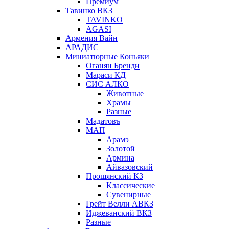
Премиум
Тавинко ВКЗ
TAVINKO
AGASI
Армения Вайн
АРАДИС
Миниатюрные Коньяки
Оганян Бренди
Мараси КД
СИС АЛКО
Животные
Храмы
Разные
Мадатовъ
МАП
Арамэ
Золотой
Армина
Айвазовский
Прошянский КЗ
Классические
Сувенирные
Грейт Велли АВКЗ
Иджеванский ВКЗ
Разные