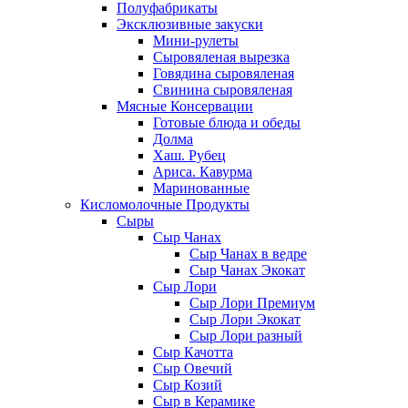
Полуфабрикаты
Эксклюзивные закуски
Мини-рулеты
Сыровяленая вырезка
Говядина сыровяленая
Свинина сыровяленая
Мясные Консервации
Готовые блюда и обеды
Долма
Хаш. Рубец
Ариса. Кавурма
Маринованные
Кисломолочные Продукты
Сыры
Сыр Чанах
Сыр Чанах в ведре
Сыр Чанах Экокат
Сыр Лори
Сыр Лори Премиум
Сыр Лори Экокат
Сыр Лори разный
Сыр Качотта
Сыр Овечий
Сыр Козий
Сыр в Керамике