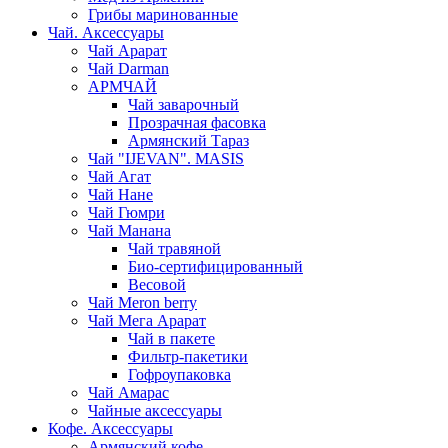
Грибы маринованные
Чай. Аксессуары
Чай Арарат
Чай Darman
АРМЧАЙ
Чай заварочный
Прозрачная фасовка
Армянский Тараз
Чай "IJEVAN". MASIS
Чай Агат
Чай Нане
Чай Гюмри
Чай Манана
Чай травяной
Био-сертифицированный
Весовой
Чай Meron berry
Чай Мега Арарат
Чай в пакете
Фильтр-пакетики
Гофроупаковка
Чай Амарас
Чайные аксессуары
Кофе. Аксессуары
Армянский кофе