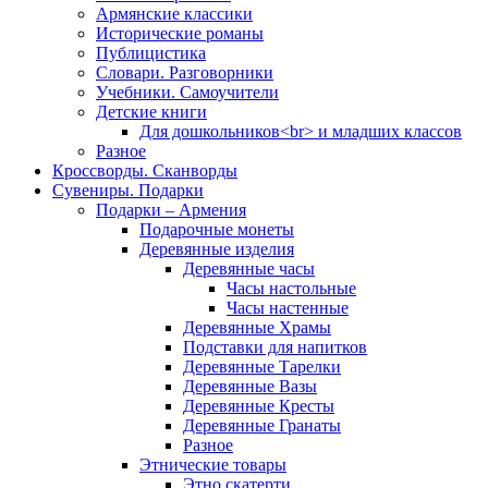
Армянские классики
Исторические романы
Публицистика
Словари. Разговорники
Учебники. Самоучители
Детские книги
Для дошкольников<br> и младших классов
Разное
Кроссворды. Сканворды
Сувениры. Подарки
Подарки – Армения
Подарочные монеты
Деревянные изделия
Деревянные часы
Часы настольные
Часы настенные
Деревянные Храмы
Подставки для напитков
Деревянные Тарелки
Деревянные Вазы
Деревянные Кресты
Деревянные Гранаты
Разное
Этнические товары
Этно скатерти