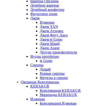
Варенье Органик
Лечебное варенье
Лечебный конфитюр
Фруктовое пюре
Джем
Иджеван
Джем YAN
Джем Агроянс
Джем Фрут Ланд
Джем te Gusto
Джем Шамб
Джем Ararat
Другие производители
Ягоды протёртые
te Gusto
Сиропы
Дошаб
Разные сиропы
Фрукты в сиропе
Овощные Консервации
KERAKUR
Консервация KERAKUR
Маринады KERAKUR
Иджеван
Консервация Иджеван