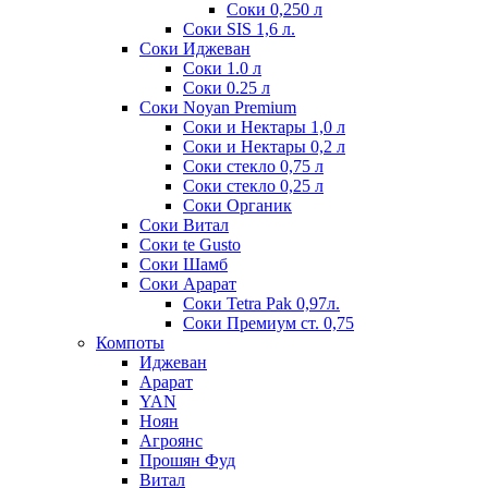
Соки 0,250 л
Соки SIS 1,6 л.
Соки Иджеван
Соки 1.0 л
Соки 0.25 л
Соки Noyan Premium
Соки и Нектары 1,0 л
Соки и Нектары 0,2 л
Соки стекло 0,75 л
Соки стекло 0,25 л
Соки Органик
Соки Витал
Соки te Gusto
Соки Шамб
Соки Арарат
Соки Tetra Pak 0,97л.
Соки Премиум ст. 0,75
Компоты
Иджеван
Арарат
YAN
Ноян
Агроянс
Прошян Фуд
Витал