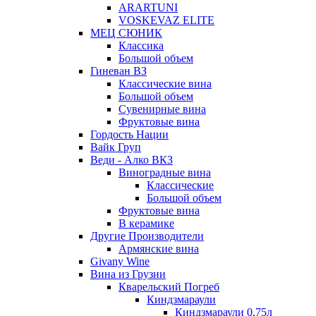
ARARTUNI
VOSKEVAZ ELITE
МЕЦ СЮНИК
Классика
Большой объем
Гиневан ВЗ
Классические вина
Большой объем
Сувенирные вина
Фруктовые вина
Гордость Нации
Вайк Груп
Веди - Алко ВКЗ
Виноградные вина
Классические
Большой объем
Фруктовые вина
В керамике
Другие Производители
Армянские вина
Givany Wine
Вина из Грузии
Кварельский Погреб
Киндзмараули
Киндзмараули 0,75л