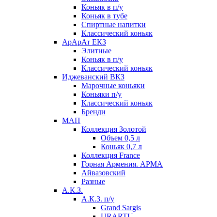
Коньяк в п/у
Коньяк в тубе
Спиртные напитки
Классический коньяк
АрАрАт ЕКЗ
Элитные
Коньяк в п/у
Классический коньяк
Иджеванский ВКЗ
Марочные коньяки
Коньяки п/у
Классический коньяк
Бренди
МАП
Коллекция Золотой
Объем 0,5 л
Коньяк 0,7 л
Коллекция France
Горная Армения. АРМА
Айвазовский
Разные
А.К.З.
А.К.З. п/у
Grand Sargis
URARTU