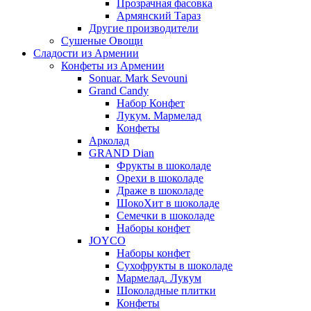
Прозрачная фасовка
Армянский Тараз
Другие производители
Сушеные Овощи
Сладости из Армении
Конфеты из Армении
Sonuar. Mark Sevouni
Grand Candy
Набор Конфет
Лукум. Мармелад
Конфеты
Арколад
GRAND Dian
Фрукты в шоколаде
Орехи в шоколаде
Драже в шоколаде
ШокоХит в шоколаде
Семечки в шоколаде
Наборы конфет
JOYCO
Наборы конфет
Сухофрукты в шоколаде
Мармелад. Лукум
Шоколадные плитки
Конфеты