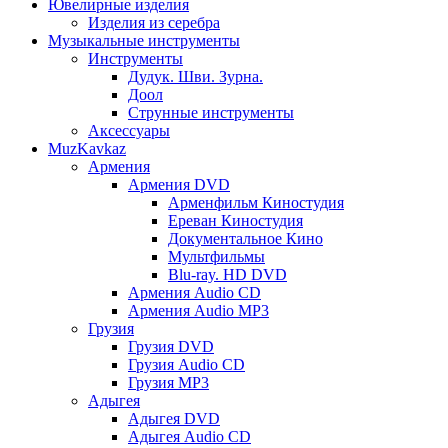
Ювелирные изделия
Изделия из серебра
Музыкальные инструменты
Инструменты
Дудук. Шви. Зурна.
Доол
Струнные инструменты
Аксессуары
MuzKavkaz
Армения
Армения DVD
Арменфильм Киностудия
Ереван Киностудия
Документальное Кино
Мультфильмы
Blu-ray. HD DVD
Армения Audio CD
Армения Audio MP3
Грузия
Грузия DVD
Грузия Audio CD
Грузия MP3
Адыгея
Адыгея DVD
Адыгея Audio CD