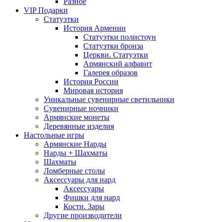
Разное
VIP Подарки
Статуэтки
История Армении
Статуэтки полистоун
Статуэтки бронза
Церкви. Статуэтки
Армянский алфавит
Галерея образов
История России
Мировая история
Уникальные сувенирные светильники
Сувенирные ночники
Армянские монеты
Деревянные изделия
Настольные игры
Армянские Нарды
Нарды + Шахматы
Шахматы
Ломберные столы
Аксессуары для нард
Аксессуары
Фишки для нард
Кости. Зары
Другие производители