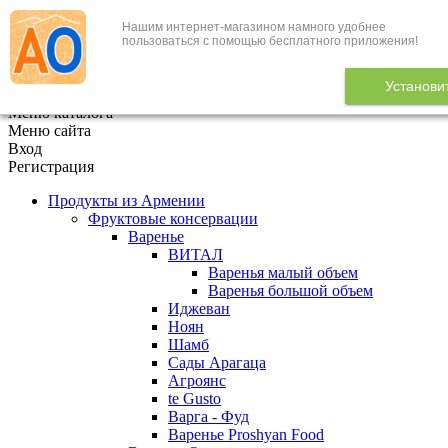
Нашим интернет-магазином намного удобнее
+7 (495) 646-888-1
пользоваться с помощью бесплатного приложения!
В корзине
0
товаров
Установи
x
Меню каталога
Меню сайта
Вход
Регистрация
Продукты из Армении
Фруктовые консервации
Варенье
ВИТАЛ
Варенья малый объем
Варенья большой объем
Иджеван
Ноян
Шамб
Сады Арагаца
Агроянс
te Gusto
Варга - Фуд
Варенье Proshyan Food