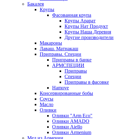
Бакалея
Крупы
Фасованная крупа
Крупы Арарат
Крупы Нат Продукт
Крупы Наша Деревня
Другие производители
Макароны
Лаваш. Матнакаш
Приправы. Специи
Приправы в банке
АРМСПЕЦИИ
Приправы
Специи
Приправы в фасовке
Hamove
Консервированные бобы
Соусы
Масло
Оливки
Оливки "Arm Eco"
Оливки AMADO
Оливки Aiello
Оливки Armenium
Мед из Армении