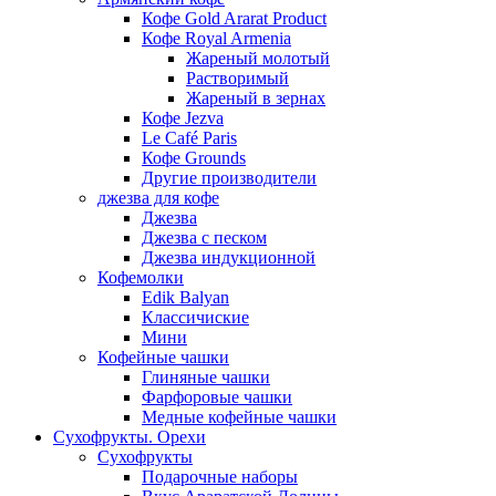
Кофе Gold Ararat Product
Кофе Royal Armenia
Жареный молотый
Растворимый
Жареный в зернах
Кофе Jezva
Le Café Paris
Кофе Grounds
Другие производители
джезва для кофе
Джезва
Джезва с песком
Джезва индукционной
Кофемолки
Edik Balyan
Классичиские
Мини
Кофейные чашки
Глиняные чашки
Фарфоровые чашки
Медные кофейные чашки
Сухофрукты. Орехи
Сухофрукты
Подарочные наборы