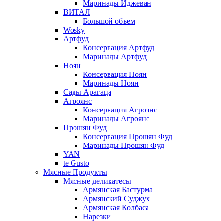
Маринады Иджеван
ВИТАЛ
Большой объем
Wosky
Артфуд
Консервация Артфуд
Маринады Артфуд
Ноян
Консервация Ноян
Маринады Ноян
Сады Арагаца
Агроянс
Консервация Агроянс
Маринады Агроянс
Прошян Фуд
Консервация Прошян Фуд
Маринады Прошян Фуд
YAN
te Gusto
Мясные Продукты
Мясные деликатесы
Армянская Бастурма
Армянский Суджух
Армянская Колбаса
Нарезки