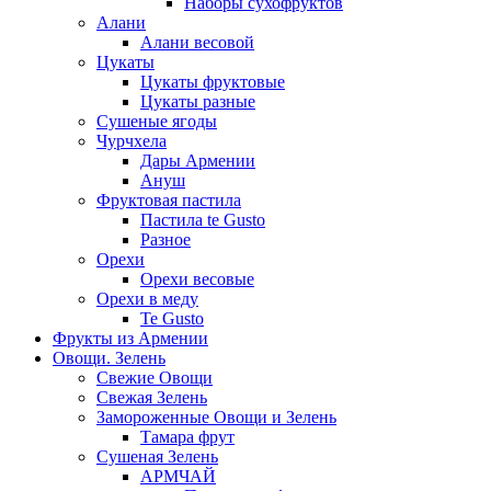
Наборы сухофруктов
Алани
Алани весовой
Цукаты
Цукаты фруктовые
Цукаты разные
Сушеные ягоды
Чурчхела
Дары Армении
Ануш
Фруктовая пастила
Пастила te Gusto
Разное
Орехи
Орехи весовые
Орехи в меду
Te Gusto
Фрукты из Армении
Овощи. Зелень
Свежие Овощи
Свежая Зелень
Замороженные Овощи и Зелень
Тамара фрут
Сушеная Зелень
АРМЧАЙ