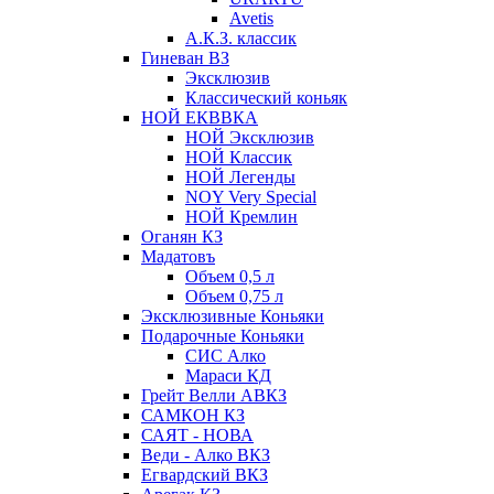
Avetis
А.К.З. классик
Гиневан ВЗ
Эксклюзив
Классический коньяк
НОЙ ЕКВВКА
НОЙ Эксклюзив
НОЙ Классик
НОЙ Легенды
NOY Very Speсial
НОЙ Кремлин
Оганян КЗ
Мадатовъ
Объем 0,5 л
Объем 0,75 л
Эксклюзивные Коньяки
Подарочные Коньяки
СИС Алко
Мараси КД
Грейт Велли АВКЗ
САМКОН КЗ
САЯТ - НОВА
Веди - Алко ВКЗ
Егвардский ВКЗ