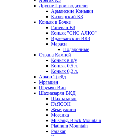
Арегак КЗ
Другие Производители
Армянские Коньяки
Кизлярский КЗ
Коньяк в Бочке
Гиневан ВЗ
Коньяк "СИС АЛКО"
Иджеванский ВКЗ
Мараси
Подарочные
Страна Камней
Коньяк в п/у
Коньяк 0,5 л.
Коньяк 0,2 л.
Аркон Трейд
Мргашен
Шаумян Вин
Шахназарян ВКД
Шахназарян
ГАЯСОН
Жемчужина
Мозаика
Mustang. Black Mountain
Platinum Mountain
Parakar