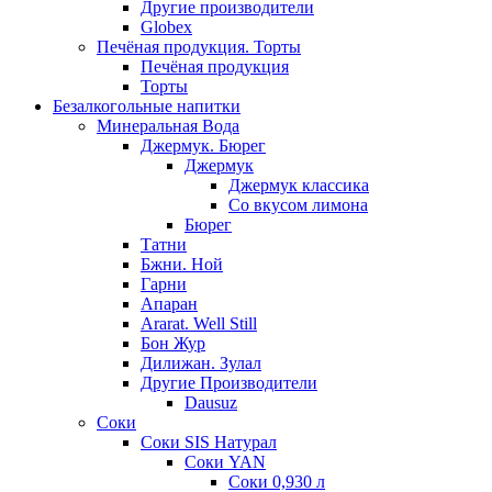
Другие производители
Globex
Печёная продукция. Торты
Печёная продукция
Торты
Безалкогольные напитки
Минеральная Вода
Джермук. Бюрег
Джермук
Джермук классика
Со вкусом лимона
Бюрег
Татни
Бжни. Ной
Гарни
Апаран
Ararat. Well Still
Бон Жур
Дилижан. Зулал
Другие Производители
Dausuz
Соки
Соки SIS Натурал
Соки YAN
Соки 0,930 л