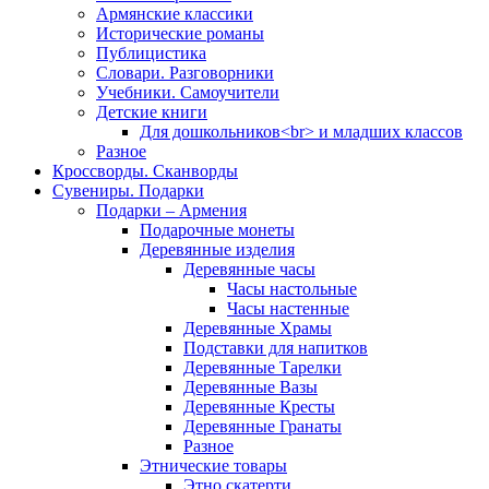
Армянские классики
Исторические романы
Публицистика
Словари. Разговорники
Учебники. Самоучители
Детские книги
Для дошкольников<br> и младших классов
Разное
Кроссворды. Сканворды
Сувениры. Подарки
Подарки – Армения
Подарочные монеты
Деревянные изделия
Деревянные часы
Часы настольные
Часы настенные
Деревянные Храмы
Подставки для напитков
Деревянные Тарелки
Деревянные Вазы
Деревянные Кресты
Деревянные Гранаты
Разное
Этнические товары
Этно скатерти