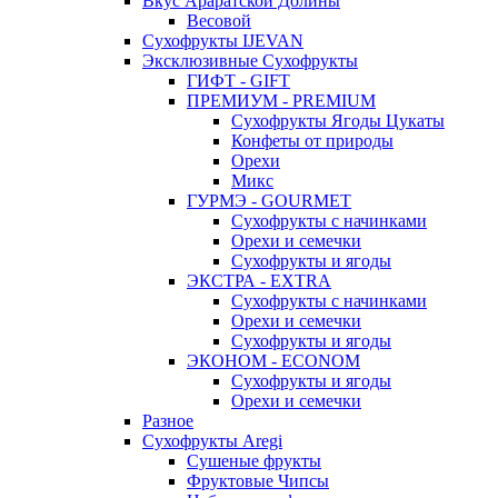
Вкус Араратской Долины
Весовой
Сухофрукты IJEVAN
Эксклюзивные Сухофрукты
ГИФТ - GIFT
ПРЕМИУМ - PREMIUM
Сухофрукты Ягоды Цукаты
Конфеты от природы
Орехи
Микс
ГУРМЭ - GOURMET
Сухофрукты с начинками
Орехи и семечки
Сухофрукты и ягоды
ЭКСТРА - EXTRA
Сухофрукты с начинками
Орехи и семечки
Сухофрукты и ягоды
ЭКОНОМ - ECONOM
Сухофрукты и ягоды
Орехи и семечки
Разное
Сухофрукты Aregi
Сушеные фрукты
Фруктовые Чипсы