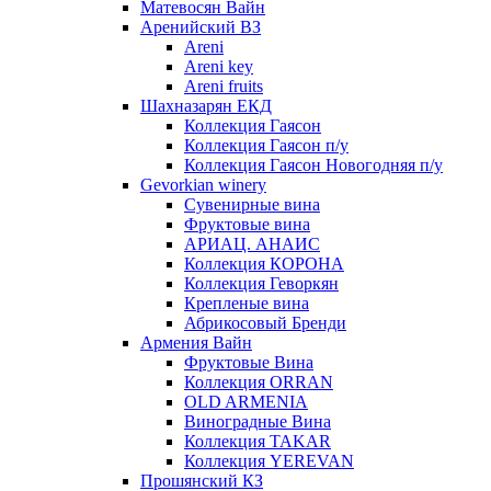
Матевосян Вайн
Аренийский ВЗ
Areni
Areni key
Areni fruits
Шахназарян ЕКД
Коллекция Гаясон
Коллекция Гаясон п/у
Коллекция Гаясон Новогодняя п/у
Gevorkian winery
Сувенирные вина
Фруктовые вина
АРИАЦ. АНАИС
Коллекция КОРОНА
Коллекция Геворкян
Крепленые вина
Абрикосовый Бренди
Армения Вайн
Фруктовые Вина
Коллекция ORRAN
OLD ARMENIA
Виноградные Вина
Коллекция TAKAR
Коллекция YEREVAN
Прошянский КЗ