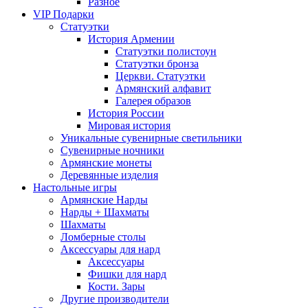
Разное
VIP Подарки
Статуэтки
История Армении
Статуэтки полистоун
Статуэтки бронза
Церкви. Статуэтки
Армянский алфавит
Галерея образов
История России
Мировая история
Уникальные сувенирные светильники
Сувенирные ночники
Армянские монеты
Деревянные изделия
Настольные игры
Армянские Нарды
Нарды + Шахматы
Шахматы
Ломберные столы
Аксессуары для нард
Аксессуары
Фишки для нард
Кости. Зары
Другие производители