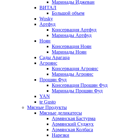
Маринады Иджеван
ВИТАЛ
Большой объем
Wosky
Артфуд
Консервация Артфуд
Маринады Артфуд
Ноян
Консервация Ноян
Маринады Ноян
Сады Арагаца
Агроянс
Консервация Агроянс
Маринады Агроянс
Прошян Фуд
Консервация Прошян Фуд
Маринады Прошян Фуд
YAN
te Gusto
Мясные Продукты
Мясные деликатесы
Армянская Бастурма
Армянский Суджух
Армянская Колбаса
Нарезки