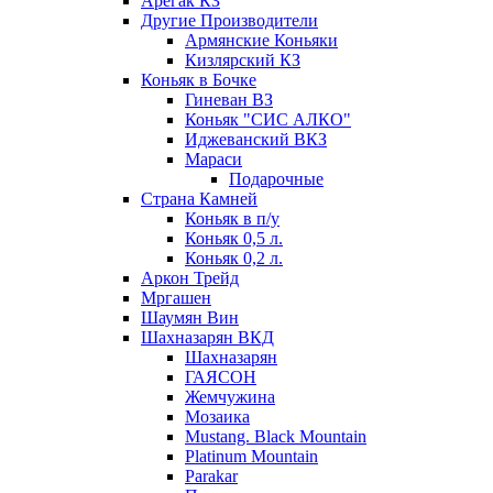
Арегак КЗ
Другие Производители
Армянские Коньяки
Кизлярский КЗ
Коньяк в Бочке
Гиневан ВЗ
Коньяк "СИС АЛКО"
Иджеванский ВКЗ
Мараси
Подарочные
Страна Камней
Коньяк в п/у
Коньяк 0,5 л.
Коньяк 0,2 л.
Аркон Трейд
Мргашен
Шаумян Вин
Шахназарян ВКД
Шахназарян
ГАЯСОН
Жемчужина
Мозаика
Mustang. Black Mountain
Platinum Mountain
Parakar