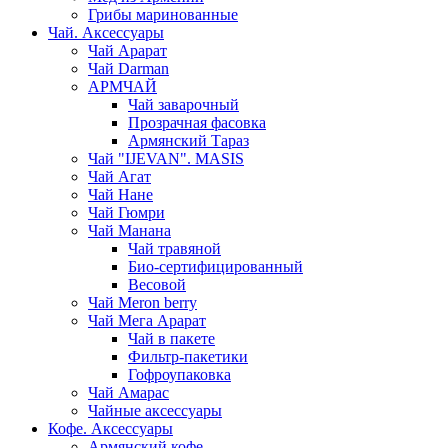
Грибы маринованные
Чай. Аксессуары
Чай Арарат
Чай Darman
АРМЧАЙ
Чай заварочный
Прозрачная фасовка
Армянский Тараз
Чай "IJEVAN". MASIS
Чай Агат
Чай Нане
Чай Гюмри
Чай Манана
Чай травяной
Био-сертифицированный
Весовой
Чай Meron berry
Чай Мега Арарат
Чай в пакете
Фильтр-пакетики
Гофроупаковка
Чай Амарас
Чайные аксессуары
Кофе. Аксессуары
Армянский кофе