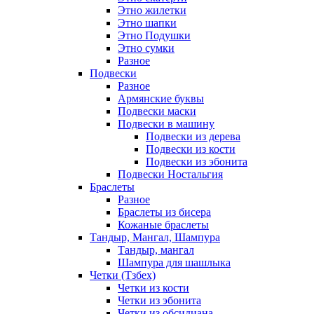
Этно жилетки
Этно шапки
Этно Подушки
Этно сумки
Разное
Подвески
Разное
Армянские буквы
Подвески маски
Подвески в машину
Подвески из дерева
Подвески из кости
Подвески из эбонита
Подвески Ностальгия
Браслеты
Разное
Браслеты из бисера
Кожаные браслеты
Тандыр, Мангал, Шампура
Тандыр, мангал
Шампура для шашлыка
Четки (Тзбех)
Четки из кости
Четки из эбонита
Четки из обсидиана