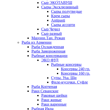
Сыр ЭКОТАВУШ
Сыры Эксклюзивный
Сыры полутведые
Крем сыры
Antipasti
Сыры ассорти
Сыр Чечил
Сыр разный
Мацони.Тан. Режан
Рыба из Армении
Рыба Охлажденная
Рыба Замороженная
Рыбные консервации
ЭКО ФУД
Рыбные консервы
Консервы 240 гр.
Консервы 160 гр.
Супы. Уха. Щи
Филе-кусочки. Суфле
Рыба Копченая
Раки Севанские
Раковые шейки
Раки живые
Раки варенные
Рыбная Икра