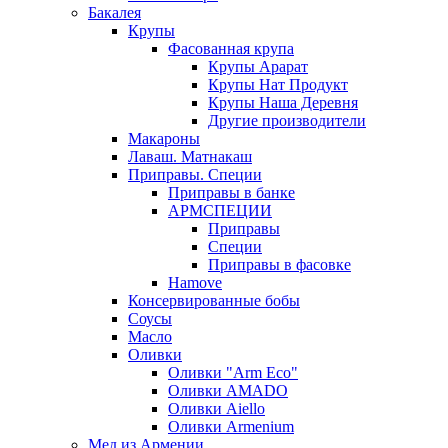
Бакалея
Крупы
Фасованная крупа
Крупы Арарат
Крупы Нат Продукт
Крупы Наша Деревня
Другие производители
Макароны
Лаваш. Матнакаш
Приправы. Специи
Приправы в банке
АРМСПЕЦИИ
Приправы
Специи
Приправы в фасовке
Hamove
Консервированные бобы
Соусы
Масло
Оливки
Оливки "Arm Eco"
Оливки AMADO
Оливки Aiello
Оливки Armenium
Мед из Армении