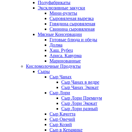
Полуфабрикаты
Эксклюзивные закуски
Мини-рулеты
Сыровяленая вырезка
Говядина сыровяленая
Свинина сыровяленая
Мясные Консервации
Готовые блюда и обеды
Долма
Хаш. Рубец
Ариса. Кавурма
Маринованные
Кисломолочные Продукты
Сыры
Сыр Чанах
Сыр Чанах в ведре
Сыр Чанах Экокат
Сыр Лори
Сыр Лори Премиум
Сыр Лори Экокат
Сыр Лори разный
Сыр Качотта
Сыр Овечий
Сыр Козий
Сыр в Керамике