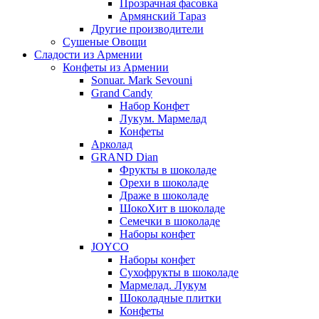
Прозрачная фасовка
Армянский Тараз
Другие производители
Сушеные Овощи
Сладости из Армении
Конфеты из Армении
Sonuar. Mark Sevouni
Grand Candy
Набор Конфет
Лукум. Мармелад
Конфеты
Арколад
GRAND Dian
Фрукты в шоколаде
Орехи в шоколаде
Драже в шоколаде
ШокоХит в шоколаде
Семечки в шоколаде
Наборы конфет
JOYCO
Наборы конфет
Сухофрукты в шоколаде
Мармелад. Лукум
Шоколадные плитки
Конфеты