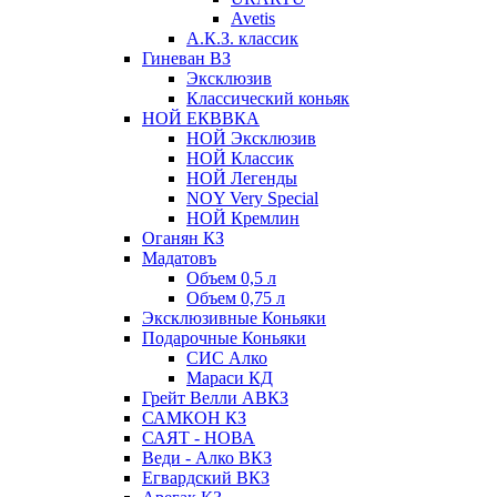
Avetis
А.К.З. классик
Гиневан ВЗ
Эксклюзив
Классический коньяк
НОЙ ЕКВВКА
НОЙ Эксклюзив
НОЙ Классик
НОЙ Легенды
NOY Very Speсial
НОЙ Кремлин
Оганян КЗ
Мадатовъ
Объем 0,5 л
Объем 0,75 л
Эксклюзивные Коньяки
Подарочные Коньяки
СИС Алко
Мараси КД
Грейт Велли АВКЗ
САМКОН КЗ
САЯТ - НОВА
Веди - Алко ВКЗ
Егвардский ВКЗ