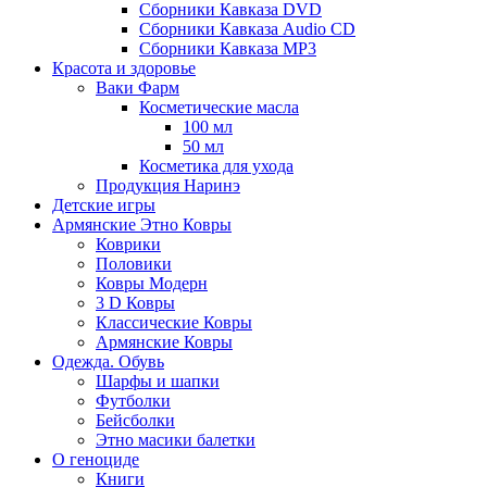
Сборники Кавказа DVD
Сборники Кавказа Audio CD
Сборники Кавказа MP3
Красота и здоровье
Ваки Фарм
Косметические масла
100 мл
50 мл
Косметика для ухода
Продукция Наринэ
Детские игры
Армянские Этно Ковры
Коврики
Половики
Ковры Модерн
3 D Ковры
Классические Ковры
Армянские Ковры
Одежда. Обувь
Шарфы и шапки
Футболки
Бейсболки
Этно масики балетки
О геноциде
Книги