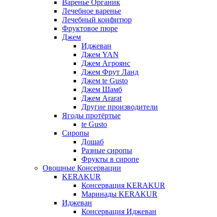
Варенье Органик
Лечебное варенье
Лечебный конфитюр
Фруктовое пюре
Джем
Иджеван
Джем YAN
Джем Агроянс
Джем Фрут Ланд
Джем te Gusto
Джем Шамб
Джем Ararat
Другие производители
Ягоды протёртые
te Gusto
Сиропы
Дошаб
Разные сиропы
Фрукты в сиропе
Овощные Консервации
KERAKUR
Консервация KERAKUR
Маринады KERAKUR
Иджеван
Консервация Иджеван