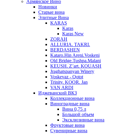
Армянское Вино
Новинки
Старые вина
Элитные Вина
KARAS
Karas
Karas New
ZORAH
ALLURIA. TAKRI.
BERDASHEN
Kataro.Hin Areni.Voskeni
Old Bridge.Tushpa.Malani
KEUSH. Z’art. KOUASH
Jraghatspanyan Winery
Voskevaz - Qotot
Trinity. KOOR. Jan
VAN ARDI
Иджеванский ВКЗ
Коллекционные вина
Виноградные вина
Вина 0,75 л
Большой объем
Эксклюзивные вина
Фруктовые вина
Cувенирные вина