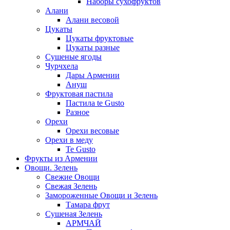
Наборы сухофруктов
Алани
Алани весовой
Цукаты
Цукаты фруктовые
Цукаты разные
Сушеные ягоды
Чурчхела
Дары Армении
Ануш
Фруктовая пастила
Пастила te Gusto
Разное
Орехи
Орехи весовые
Орехи в меду
Te Gusto
Фрукты из Армении
Овощи. Зелень
Свежие Овощи
Свежая Зелень
Замороженные Овощи и Зелень
Тамара фрут
Сушеная Зелень
АРМЧАЙ