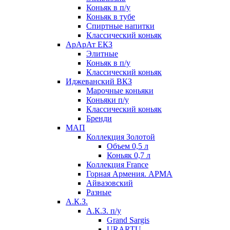
Коньяк в п/у
Коньяк в тубе
Спиртные напитки
Классический коньяк
АрАрАт ЕКЗ
Элитные
Коньяк в п/у
Классический коньяк
Иджеванский ВКЗ
Марочные коньяки
Коньяки п/у
Классический коньяк
Бренди
МАП
Коллекция Золотой
Объем 0,5 л
Коньяк 0,7 л
Коллекция France
Горная Армения. АРМА
Айвазовский
Разные
А.К.З.
А.К.З. п/у
Grand Sargis
URARTU