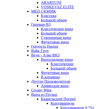
ARARTUNI
VOSKEVAZ ELITE
МЕЦ СЮНИК
Классика
Большой объем
Гиневан ВЗ
Классические вина
Большой объем
Сувенирные вина
Фруктовые вина
Гордость Нации
Вайк Груп
Веди - Алко ВКЗ
Виноградные вина
Классические
Большой объем
Фруктовые вина
В керамике
Другие Производители
Армянские вина
Givany Wine
Вина из Грузии
Кварельский Погреб
Киндзмараули
Киндзмараули 0,75л