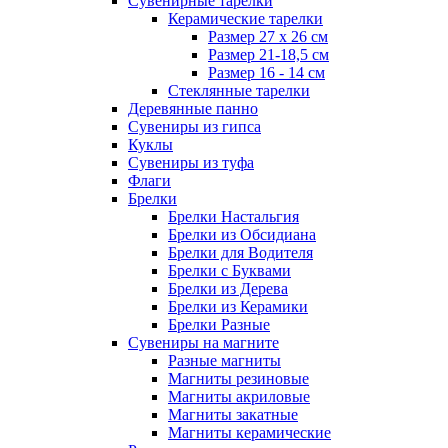
Сувенирные тарелки
Керамические тарелки
Размер 27 х 26 см
Размер 21-18,5 см
Размер 16 - 14 см
Стеклянные тарелки
Деревянные панно
Сувениры из гипса
Куклы
Сувениры из туфа
Флаги
Брелки
Брелки Настальгия
Брелки из Обсидиана
Брелки для Водителя
Брелки с Буквами
Брелки из Дерева
Брелки из Керамики
Брелки Разные
Сувениры на магните
Разные магниты
Магниты резиновые
Магниты акриловые
Магниты закатные
Магниты керамические