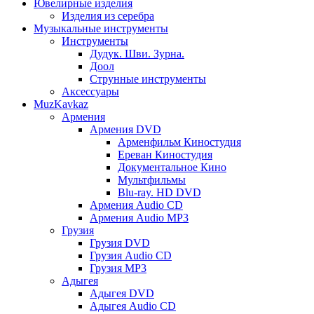
Ювелирные изделия
Изделия из серебра
Музыкальные инструменты
Инструменты
Дудук. Шви. Зурна.
Доол
Струнные инструменты
Аксессуары
MuzKavkaz
Армения
Армения DVD
Арменфильм Киностудия
Ереван Киностудия
Документальное Кино
Мультфильмы
Blu-ray. HD DVD
Армения Audio CD
Армения Audio MP3
Грузия
Грузия DVD
Грузия Audio CD
Грузия MP3
Адыгея
Адыгея DVD
Адыгея Audio CD