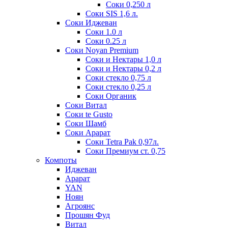
Соки 0,250 л
Соки SIS 1,6 л.
Соки Иджеван
Соки 1.0 л
Соки 0.25 л
Соки Noyan Premium
Соки и Нектары 1,0 л
Соки и Нектары 0,2 л
Соки стекло 0,75 л
Соки стекло 0,25 л
Соки Органик
Соки Витал
Соки te Gusto
Соки Шамб
Соки Арарат
Соки Tetra Pak 0,97л.
Соки Премиум ст. 0,75
Компоты
Иджеван
Арарат
YAN
Ноян
Агроянс
Прошян Фуд
Витал