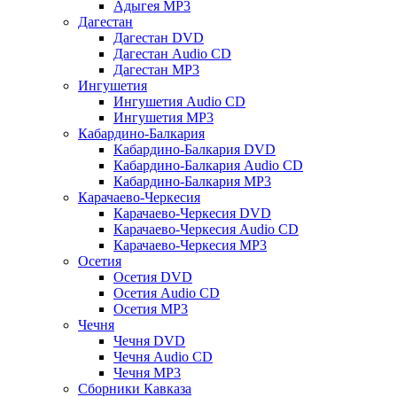
Адыгея MP3
Дагестан
Дагестан DVD
Дагестан Audio CD
Дагестан MP3
Ингушетия
Ингушетия Audio CD
Ингушетия MP3
Кабардино-Балкария
Кабардино-Балкария DVD
Кабардино-Балкария Audio CD
Кабардино-Балкария MP3
Карачаево-Черкесия
Карачаево-Черкесия DVD
Карачаево-Черкесия Audio CD
Карачаево-Черкесия MP3
Осетия
Осетия DVD
Осетия Audio CD
Осетия MP3
Чечня
Чечня DVD
Чечня Audio CD
Чечня MP3
Сборники Кавказа