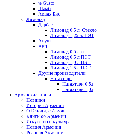
te Gusto
Шамб
Арцах Био
Лимонад
Дарбас
Лимонад 0,5 л. Стекло
Лимонад 1,25 л. ПЭТ
Ануш
Ани
Лимонад 0,5 л ст
Лимонад 0,5 л ПЭТ
Лимонад 1,0 л ПЭТ
Лимонад 1,5 л ПЭТ
Другие производители
Натахтари
Натахтари 0,5л
Натахтари 1,0л
Армянские книги
Новинки
История Армении
О Геноциде Армян
Книги об Армении
Иcкусство и культура
Поэзия Армении
Религия Армении