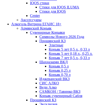
IQOS стики
Стики для IQOS ILUMA
Стики для IQOS
Сenter
Акссессуары
Алкоголь Витрина ЕГАИС 18+
Армянский Коньяк
Сувенирные Коньяки
Символы Нового 2026 Года
Прошянский КЗ
Элитные
Коньяк 5 лет 0,5 л., 0,33 л
Коньяк 5 лет 0,18 л., 0,25 л.
Коньяк 7 лет 0,5 л., 0,33 л
Шахназарян ВКД
Коньяк 0,5 л
Коньяк 0,25 л
Коньяк 0,70 л
Иджеванский ВКЗ
СИС АЛКО
Веди Алко
САМКОН / Тавинко ВКЗ
Коньяк сувенирный Сабля
Прошянский КЗ
Эксклюзив