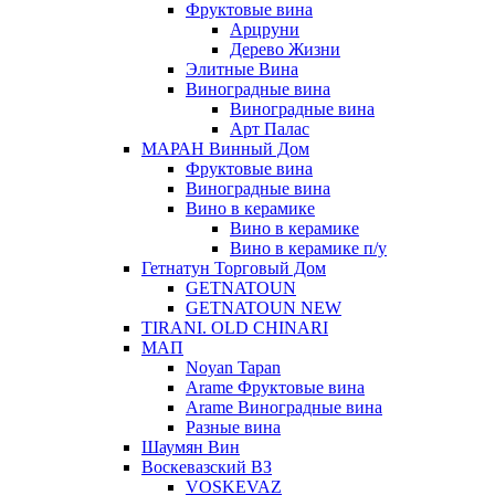
Фруктовые вина
Арцруни
Дерево Жизни
Элитные Вина
Виноградные вина
Виноградные вина
Арт Палас
МАРАН Винный Дом
Фруктовые вина
Виноградные вина
Вино в керамике
Вино в керамике
Вино в керамике п/у
Гетнатун Торговый Дом
GETNATOUN
GETNATOUN NEW
TIRANI. OLD CHINARI
МАП
Noyan Tapan
Arame Фруктовые вина
Arame Виноградные вина
Разные вина
Шаумян Вин
Воскевазский ВЗ
VOSKEVAZ