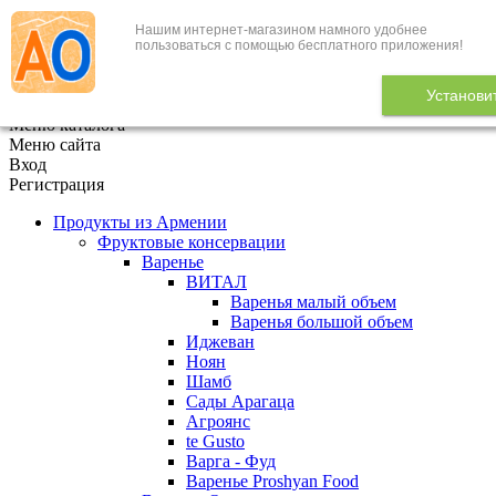
Нашим интернет-магазином намного удобнее
+7 (495) 646-888-1
пользоваться с помощью бесплатного приложения!
В корзине
0
товаров
Установи
x
Меню каталога
Меню сайта
Вход
Регистрация
Продукты из Армении
Фруктовые консервации
Варенье
ВИТАЛ
Варенья малый объем
Варенья большой объем
Иджеван
Ноян
Шамб
Сады Арагаца
Агроянс
te Gusto
Варга - Фуд
Варенье Proshyan Food