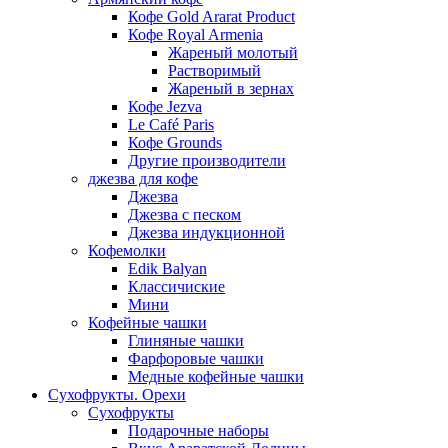
Кофе Gold Ararat Product
Кофе Royal Armenia
Жареный молотый
Растворимый
Жареный в зернах
Кофе Jezva
Le Café Paris
Кофе Grounds
Другие производители
джезва для кофе
Джезва
Джезва с песком
Джезва индукционной
Кофемолки
Edik Balyan
Классичиские
Мини
Кофейные чашки
Глиняные чашки
Фарфоровые чашки
Медные кофейные чашки
Сухофрукты. Орехи
Сухофрукты
Подарочные наборы