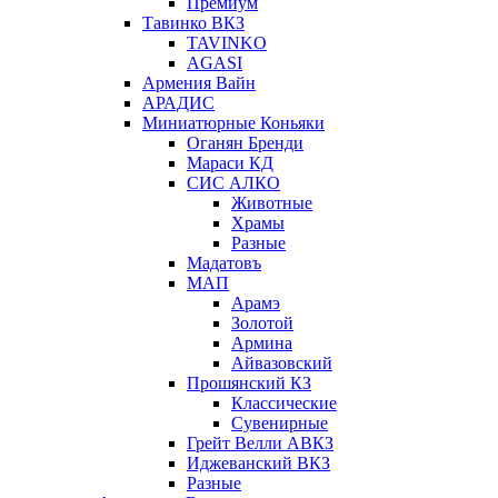
Премиум
Тавинко ВКЗ
TAVINKO
AGASI
Армения Вайн
АРАДИС
Миниатюрные Коньяки
Оганян Бренди
Мараси КД
СИС АЛКО
Животные
Храмы
Разные
Мадатовъ
МАП
Арамэ
Золотой
Армина
Айвазовский
Прошянский КЗ
Классические
Сувенирные
Грейт Велли АВКЗ
Иджеванский ВКЗ
Разные