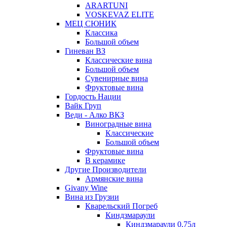
ARARTUNI
VOSKEVAZ ELITE
МЕЦ СЮНИК
Классика
Большой объем
Гиневан ВЗ
Классические вина
Большой объем
Сувенирные вина
Фруктовые вина
Гордость Нации
Вайк Груп
Веди - Алко ВКЗ
Виноградные вина
Классические
Большой объем
Фруктовые вина
В керамике
Другие Производители
Армянские вина
Givany Wine
Вина из Грузии
Кварельский Погреб
Киндзмараули
Киндзмараули 0,75л