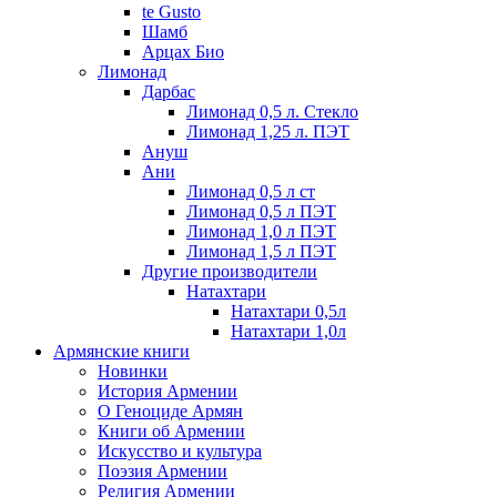
te Gusto
Шамб
Арцах Био
Лимонад
Дарбас
Лимонад 0,5 л. Стекло
Лимонад 1,25 л. ПЭТ
Ануш
Ани
Лимонад 0,5 л ст
Лимонад 0,5 л ПЭТ
Лимонад 1,0 л ПЭТ
Лимонад 1,5 л ПЭТ
Другие производители
Натахтари
Натахтари 0,5л
Натахтари 1,0л
Армянские книги
Новинки
История Армении
О Геноциде Армян
Книги об Армении
Иcкусство и культура
Поэзия Армении
Религия Армении