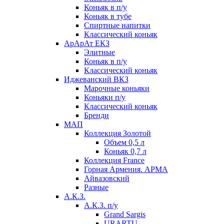
Коньяк в п/у
Коньяк в тубе
Спиртные напитки
Классический коньяк
АрАрАт ЕКЗ
Элитные
Коньяк в п/у
Классический коньяк
Иджеванский ВКЗ
Марочные коньяки
Коньяки п/у
Классический коньяк
Бренди
МАП
Коллекция Золотой
Объем 0,5 л
Коньяк 0,7 л
Коллекция France
Горная Армения. АРМА
Айвазовский
Разные
А.К.З.
А.К.З. п/у
Grand Sargis
URARTU