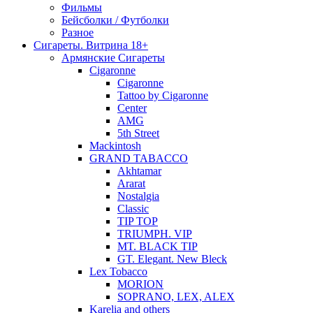
Фильмы
Бейсболки / Футболки
Разное
Сигареты. Витрина 18+
Армянские Сигареты
Cigaronne
Cigaronne
Tattoo by Cigaronne
Center
AMG
5th Street
Mackintosh
GRAND TABACCO
Akhtamar
Ararat
Nostalgia
Classic
TIP TOP
TRIUMPH. VIP
MT. BLACK TIP
GT. Elegant. New Bleck
Lex Tobacco
MORION
SOPRANO, LEX, ALEX
Karelia and others