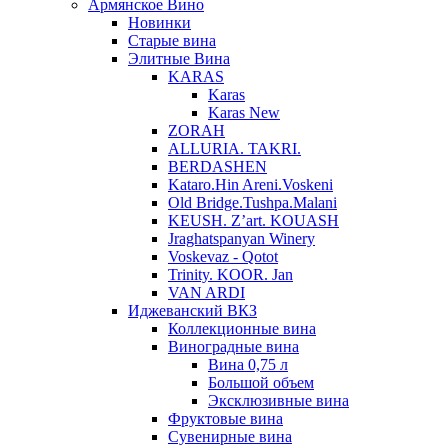
Армянское Вино
Новинки
Старые вина
Элитные Вина
KARAS
Karas
Karas New
ZORAH
ALLURIA. TAKRI.
BERDASHEN
Kataro.Hin Areni.Voskeni
Old Bridge.Tushpa.Malani
KEUSH. Z’art. KOUASH
Jraghatspanyan Winery
Voskevaz - Qotot
Trinity. KOOR. Jan
VAN ARDI
Иджеванский ВКЗ
Коллекционные вина
Виноградные вина
Вина 0,75 л
Большой объем
Эксклюзивные вина
Фруктовые вина
Cувенирные вина