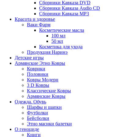
Сборники Кавказа DVD
Сборники Кавказа Audio CD
Сборники Кавказа MP3
Красота и здоровье
Ваки Фарм
Косметические масла
100 мл
50 мл
Косметика для ухода
Продукция Наринэ
Детские игры
Армянские Этно Ковры
Коврики
Половики
Ковры Модерн
3 D Ковры
Классические Ковры
Армянские Ковры
Одежда. Обувь
Шарфы и шапки
Футболки
Бейсболки
Этно масики балетки
О геноциде
Книги