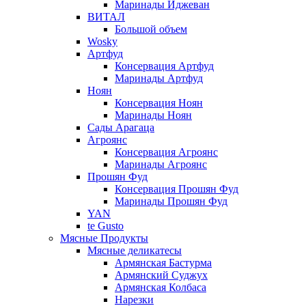
Маринады Иджеван
ВИТАЛ
Большой объем
Wosky
Артфуд
Консервация Артфуд
Маринады Артфуд
Ноян
Консервация Ноян
Маринады Ноян
Сады Арагаца
Агроянс
Консервация Агроянс
Маринады Агроянс
Прошян Фуд
Консервация Прошян Фуд
Маринады Прошян Фуд
YAN
te Gusto
Мясные Продукты
Мясные деликатесы
Армянская Бастурма
Армянский Суджух
Армянская Колбаса
Нарезки