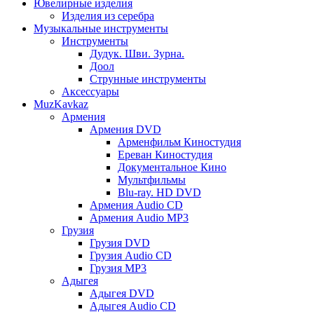
Ювелирные изделия
Изделия из серебра
Музыкальные инструменты
Инструменты
Дудук. Шви. Зурна.
Доол
Струнные инструменты
Аксессуары
MuzKavkaz
Армения
Армения DVD
Арменфильм Киностудия
Ереван Киностудия
Документальное Кино
Мультфильмы
Blu-ray. HD DVD
Армения Audio CD
Армения Audio MP3
Грузия
Грузия DVD
Грузия Audio CD
Грузия MP3
Адыгея
Адыгея DVD
Адыгея Audio CD