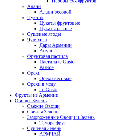
Наборы сухофруктов
Алани
Алани весовой
Цукаты
Цукаты фруктовые
Цукаты разные
Сушеные ягоды
Чурчхела
Дары Армении
Ануш
Фруктовая пастила
Пастила te Gusto
Разное
Орехи
Орехи весовые
Орехи в меду
Te Gusto
Фрукты из Армении
Овощи. Зелень
Свежие Овощи
Свежая Зелень
Замороженные Овощи и Зелень
Тамара фрут
Сушеная Зелень
АРМЧАЙ