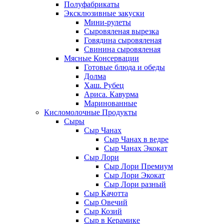
Полуфабрикаты
Эксклюзивные закуски
Мини-рулеты
Сыровяленая вырезка
Говядина сыровяленая
Свинина сыровяленая
Мясные Консервации
Готовые блюда и обеды
Долма
Хаш. Рубец
Ариса. Кавурма
Маринованные
Кисломолочные Продукты
Сыры
Сыр Чанах
Сыр Чанах в ведре
Сыр Чанах Экокат
Сыр Лори
Сыр Лори Премиум
Сыр Лори Экокат
Сыр Лори разный
Сыр Качотта
Сыр Овечий
Сыр Козий
Сыр в Керамике