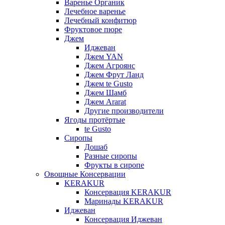
Варенье Органик
Лечебное варенье
Лечебный конфитюр
Фруктовое пюре
Джем
Иджеван
Джем YAN
Джем Агроянс
Джем Фрут Ланд
Джем te Gusto
Джем Шамб
Джем Ararat
Другие производители
Ягоды протёртые
te Gusto
Сиропы
Дошаб
Разные сиропы
Фрукты в сиропе
Овощные Консервации
KERAKUR
Консервация KERAKUR
Маринады KERAKUR
Иджеван
Консервация Иджеван