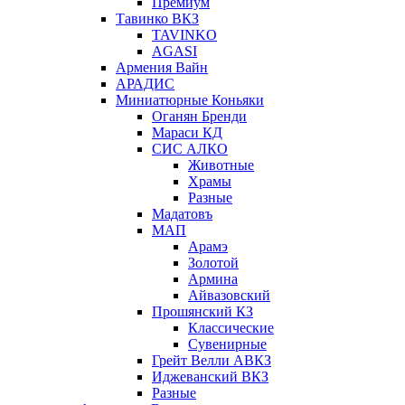
Премиум
Тавинко ВКЗ
TAVINKO
AGASI
Армения Вайн
АРАДИС
Миниатюрные Коньяки
Оганян Бренди
Мараси КД
СИС АЛКО
Животные
Храмы
Разные
Мадатовъ
МАП
Арамэ
Золотой
Армина
Айвазовский
Прошянский КЗ
Классические
Сувенирные
Грейт Велли АВКЗ
Иджеванский ВКЗ
Разные