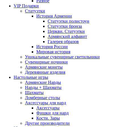
Разное
VIP Подарки
Статуэтки
История Армении
Статуэтки полистоун
Статуэтки бронза
Церкви. Статуэтки
Армянский алфавит
Галерея образов
История России
Мировая история
Уникальные сувенирные светильники
Сувенирные ночники
Армянские монеты
Деревянные изделия
Настольные игры
Армянские Нарды
Нарды + Шахматы
Шахматы
Ломберные столы
Аксессуары для нард
Аксессуары
Фишки для нард
Кости. Зары
Другие производители