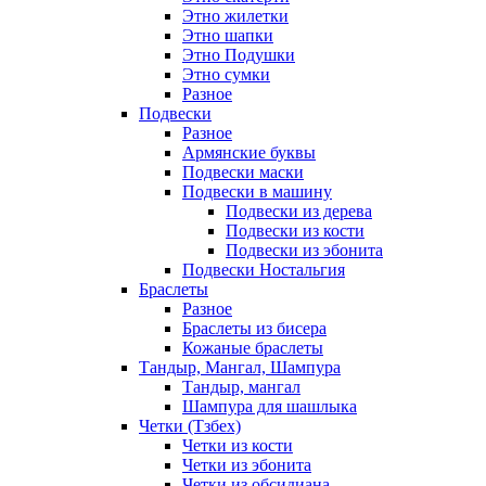
Этно жилетки
Этно шапки
Этно Подушки
Этно сумки
Разное
Подвески
Разное
Армянские буквы
Подвески маски
Подвески в машину
Подвески из дерева
Подвески из кости
Подвески из эбонита
Подвески Ностальгия
Браслеты
Разное
Браслеты из бисера
Кожаные браслеты
Тандыр, Мангал, Шампура
Тандыр, мангал
Шампура для шашлыка
Четки (Тзбех)
Четки из кости
Четки из эбонита
Четки из обсидиана