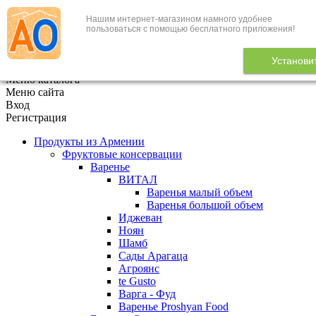
Нашим интернет-магазином намного удобнее
+7 (495) 646-888-1
пользоваться с помощью бесплатного приложения!
В корзине
0
товаров
Установи
x
Меню каталога
Меню сайта
Вход
Регистрация
Продукты из Армении
Фруктовые консервации
Варенье
ВИТАЛ
Варенья малый объем
Варенья большой объем
Иджеван
Ноян
Шамб
Сады Арагаца
Агроянс
te Gusto
Варга - Фуд
Варенье Proshyan Food