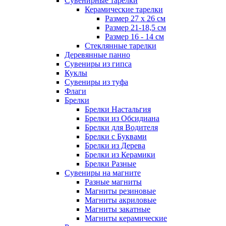
Сувенирные тарелки
Керамические тарелки
Размер 27 х 26 см
Размер 21-18,5 см
Размер 16 - 14 см
Стеклянные тарелки
Деревянные панно
Сувениры из гипса
Куклы
Сувениры из туфа
Флаги
Брелки
Брелки Настальгия
Брелки из Обсидиана
Брелки для Водителя
Брелки с Буквами
Брелки из Дерева
Брелки из Керамики
Брелки Разные
Сувениры на магните
Разные магниты
Магниты резиновые
Магниты акриловые
Магниты закатные
Магниты керамические