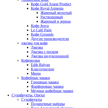
Кофе Gold Ararat Product
Кофе Royal Armenia
Жареный молотый
Растворимый
Жареный в зернах
Кофе Jezva
Le Café Paris
Кофе Grounds
Другие производители
джезва для кофе
Джезва
Джезва с песком
Джезва индукционной
Кофемолки
Edik Balyan
Классичиские
Мини
Кофейные чашки
Глиняные чашки
Фарфоровые чашки
Медные кофейные чашки
Сухофрукты. Орехи
Сухофрукты
Подарочные наборы