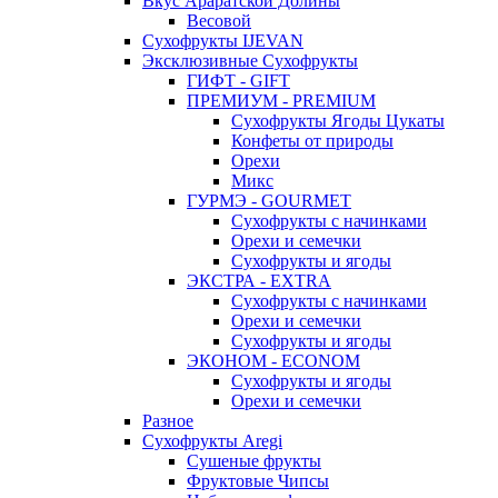
Вкус Араратской Долины
Весовой
Сухофрукты IJEVAN
Эксклюзивные Сухофрукты
ГИФТ - GIFT
ПРЕМИУМ - PREMIUM
Сухофрукты Ягоды Цукаты
Конфеты от природы
Орехи
Микс
ГУРМЭ - GOURMET
Сухофрукты с начинками
Орехи и семечки
Сухофрукты и ягоды
ЭКСТРА - EXTRA
Сухофрукты с начинками
Орехи и семечки
Сухофрукты и ягоды
ЭКОНОМ - ECONOM
Сухофрукты и ягоды
Орехи и семечки
Разное
Сухофрукты Aregi
Сушеные фрукты
Фруктовые Чипсы