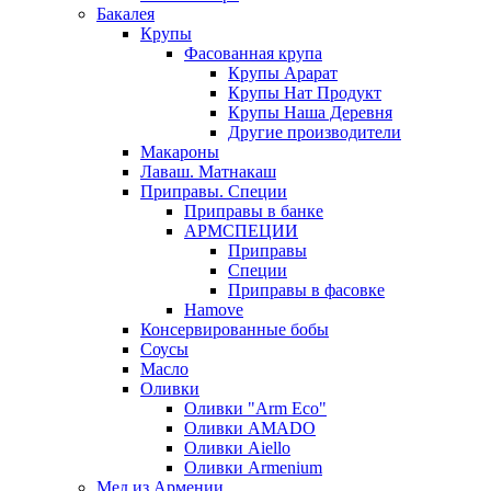
Бакалея
Крупы
Фасованная крупа
Крупы Арарат
Крупы Нат Продукт
Крупы Наша Деревня
Другие производители
Макароны
Лаваш. Матнакаш
Приправы. Специи
Приправы в банке
АРМСПЕЦИИ
Приправы
Специи
Приправы в фасовке
Hamove
Консервированные бобы
Соусы
Масло
Оливки
Оливки "Arm Eco"
Оливки AMADO
Оливки Aiello
Оливки Armenium
Мед из Армении