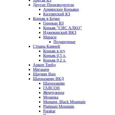
Арегак КЗ
Другие Производители
Армянские Коньяки
Кизлярский КЗ
Коньяк в Бочке
Гиневан ВЗ
Коньяк "СИС АЛКО"
Иджеванский ВКЗ
Мараси
Подарочные
Страна Камней
Коньяк в п/у
Коньяк 0,5 л.
Коньяк 0,2 л.
Аркон Трейд
Мргашен
Шаумян Вин
Шахназарян ВКД
Шахназарян
ГАЯСОН
Жемчужина
Мозаика
Mustang. Black Mountain
Platinum Mountain
Parakar