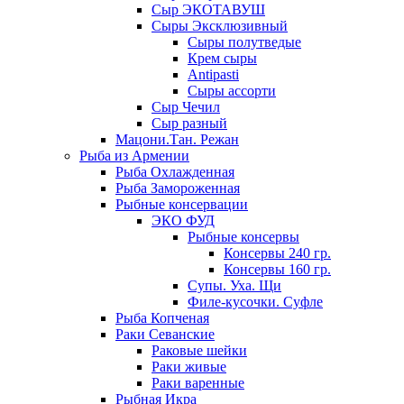
Сыр ЭКОТАВУШ
Сыры Эксклюзивный
Сыры полутведые
Крем сыры
Antipasti
Сыры ассорти
Сыр Чечил
Сыр разный
Мацони.Тан. Режан
Рыба из Армении
Рыба Охлажденная
Рыба Замороженная
Рыбные консервации
ЭКО ФУД
Рыбные консервы
Консервы 240 гр.
Консервы 160 гр.
Супы. Уха. Щи
Филе-кусочки. Суфле
Рыба Копченая
Раки Севанские
Раковые шейки
Раки живые
Раки варенные
Рыбная Икра