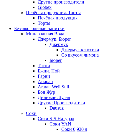
Другие производители
Globex
Печёная продукция. Торты
Печёная продукция
Торты
Безалкогольные напитки
Минеральная Вода
Джермук. Бюрег
Джермук
Джермук классика
Со вкусом лимона
Бюрег
Татни
Бжни. Ной
Гарни
Апаран
Ararat. Well Still
Бон Жур
Дилижан. Зулал
Другие Производители
Dausuz
Соки
Соки SIS Натурал
Соки YAN
Соки 0,930 л