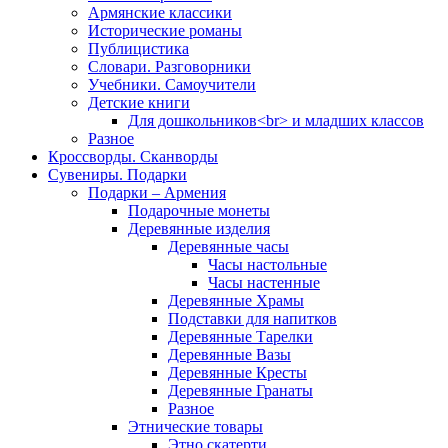
Армянские классики
Исторические романы
Публицистика
Словари. Разговорники
Учебники. Самоучители
Детские книги
Для дошкольников<br> и младших классов
Разное
Кроссворды. Сканворды
Сувениры. Подарки
Подарки – Армения
Подарочные монеты
Деревянные изделия
Деревянные часы
Часы настольные
Часы настенные
Деревянные Храмы
Подставки для напитков
Деревянные Тарелки
Деревянные Вазы
Деревянные Кресты
Деревянные Гранаты
Разное
Этнические товары
Этно скатерти