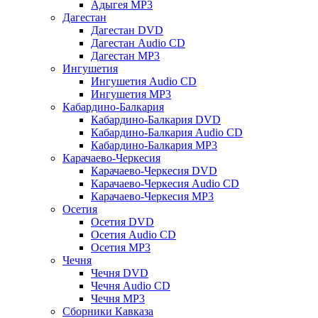
Адыгея MP3
Дагестан
Дагестан DVD
Дагестан Audio CD
Дагестан MP3
Ингушетия
Ингушетия Audio CD
Ингушетия MP3
Кабардино-Балкария
Кабардино-Балкария DVD
Кабардино-Балкария Audio CD
Кабардино-Балкария MP3
Карачаево-Черкесия
Карачаево-Черкесия DVD
Карачаево-Черкесия Audio CD
Карачаево-Черкесия MP3
Осетия
Осетия DVD
Осетия Audio CD
Осетия MP3
Чечня
Чечня DVD
Чечня Audio CD
Чечня MP3
Сборники Кавказа