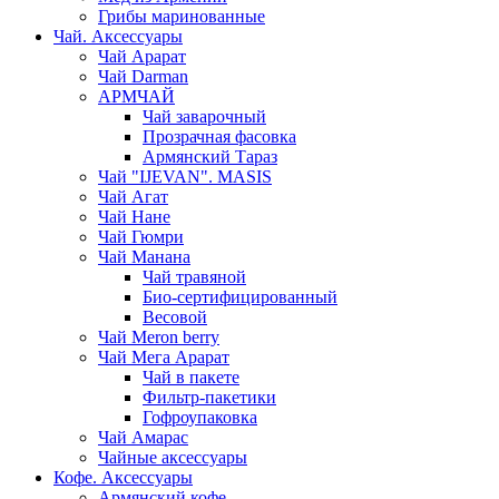
Грибы маринованные
Чай. Аксессуары
Чай Арарат
Чай Darman
АРМЧАЙ
Чай заварочный
Прозрачная фасовка
Армянский Тараз
Чай "IJEVAN". MASIS
Чай Агат
Чай Нане
Чай Гюмри
Чай Манана
Чай травяной
Био-сертифицированный
Весовой
Чай Meron berry
Чай Мега Арарат
Чай в пакете
Фильтр-пакетики
Гофроупаковка
Чай Амарас
Чайные аксессуары
Кофе. Аксессуары
Армянский кофе