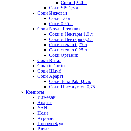
Соки 0,250 л
Соки SIS 1,6 л.
Соки Иджеван
Соки 1.0 л
Соки 0.25 л
Соки Noyan Premium
Соки и Нектары 1,0 л
Соки и Нектары 0,2 л
Соки стекло 0,75 л
Соки стекло 0,25 л
Соки Органик
Соки Витал
Соки te Gusto
Соки Шамб
Соки Арарат
Соки Tetra Pak 0,97л.
Соки Премиум ст. 0,75
Компоты
Иджеван
Арарат
YAN
Ноян
Агроянс
Прошян Фуд
Витал