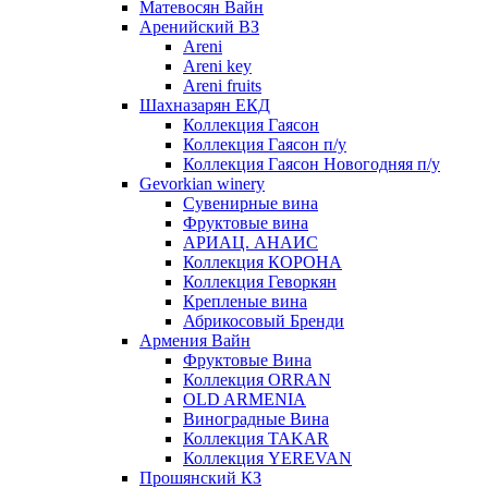
Матевосян Вайн
Аренийский ВЗ
Areni
Areni key
Areni fruits
Шахназарян ЕКД
Коллекция Гаясон
Коллекция Гаясон п/у
Коллекция Гаясон Новогодняя п/у
Gevorkian winery
Сувенирные вина
Фруктовые вина
АРИАЦ. АНАИС
Коллекция КОРОНА
Коллекция Геворкян
Крепленые вина
Абрикосовый Бренди
Армения Вайн
Фруктовые Вина
Коллекция ORRAN
OLD ARMENIA
Виноградные Вина
Коллекция TAKAR
Коллекция YEREVAN
Прошянский КЗ