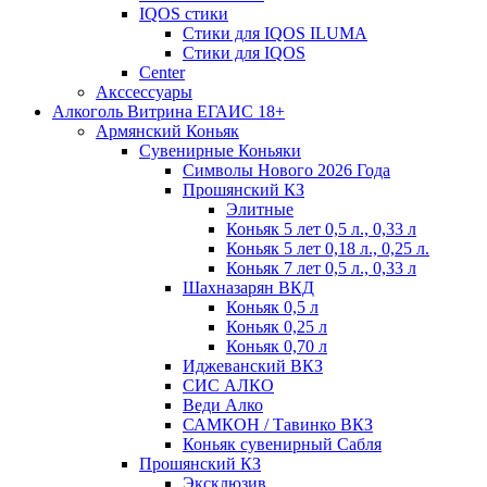
IQOS стики
Стики для IQOS ILUMA
Стики для IQOS
Сenter
Акссессуары
Алкоголь Витрина ЕГАИС 18+
Армянский Коньяк
Сувенирные Коньяки
Символы Нового 2026 Года
Прошянский КЗ
Элитные
Коньяк 5 лет 0,5 л., 0,33 л
Коньяк 5 лет 0,18 л., 0,25 л.
Коньяк 7 лет 0,5 л., 0,33 л
Шахназарян ВКД
Коньяк 0,5 л
Коньяк 0,25 л
Коньяк 0,70 л
Иджеванский ВКЗ
СИС АЛКО
Веди Алко
САМКОН / Тавинко ВКЗ
Коньяк сувенирный Сабля
Прошянский КЗ
Эксклюзив