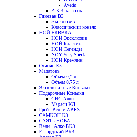
Avetis
А.К.З. классик
Гиневан ВЗ
Эксклюзив
Классический коньяк
НОЙ ЕКВВКА
НОЙ Эксклюзив
НОЙ Классик
НОЙ Легенды
NOY Very Speсial
НОЙ Кремлин
Оганян КЗ
Мадатовъ
Объем 0,5 л
Объем 0,75 л
Эксклюзивные Коньяки
Подарочные Коньяки
СИС Алко
Мараси КД
Грейт Велли АВКЗ
САМКОН КЗ
САЯТ - НОВА
Веди - Алко ВКЗ
Егвардский ВКЗ