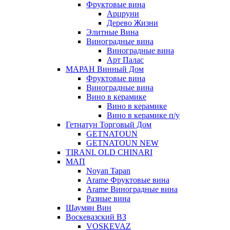
Фруктовые вина
Арцруни
Дерево Жизни
Элитные Вина
Виноградные вина
Виноградные вина
Арт Палас
МАРАН Винный Дом
Фруктовые вина
Виноградные вина
Вино в керамике
Вино в керамике
Вино в керамике п/у
Гетнатун Торговый Дом
GETNATOUN
GETNATOUN NEW
TIRANI. OLD CHINARI
МАП
Noyan Tapan
Arame Фруктовые вина
Arame Виноградные вина
Разные вина
Шаумян Вин
Воскевазский ВЗ
VOSKEVAZ