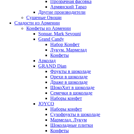
Прозрачная фасовка
Армянский Тараз
Другие производители
Сушеные Овощи
Сладости из Армении
Конфеты из Армении
Sonuar. Mark Sevouni
Grand Candy
Набор Конфет
Лукум. Мармелад
Конфеты
Арколад
GRAND Dian
Фрукты в шоколаде
Орехи в шоколаде
Драже в шоколаде
ШокоХит в шоколаде
Семечки в шоколаде
Наборы конфет
JOYCO
Наборы конфет
Сухофрукты в шоколаде
Мармелад. Лукум
Шоколадные плитки
Конфеты