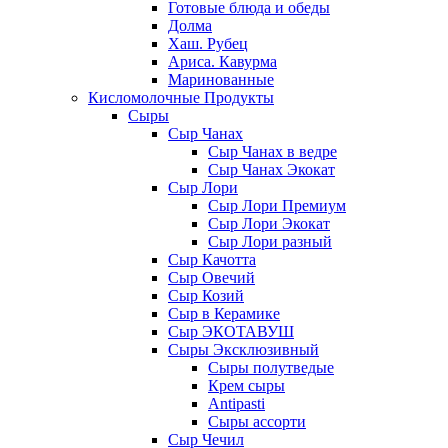
Готовые блюда и обеды
Долма
Хаш. Рубец
Ариса. Кавурма
Маринованные
Кисломолочные Продукты
Сыры
Сыр Чанах
Сыр Чанах в ведре
Сыр Чанах Экокат
Сыр Лори
Сыр Лори Премиум
Сыр Лори Экокат
Сыр Лори разный
Сыр Качотта
Сыр Овечий
Сыр Козий
Сыр в Керамике
Сыр ЭКОТАВУШ
Сыры Эксклюзивный
Сыры полутведые
Крем сыры
Antipasti
Сыры ассорти
Сыр Чечил