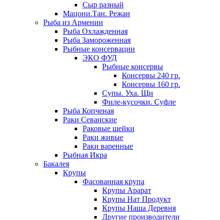
Сыр разный
Мацони.Тан. Режан
Рыба из Армении
Рыба Охлажденная
Рыба Замороженная
Рыбные консервации
ЭКО ФУД
Рыбные консервы
Консервы 240 гр.
Консервы 160 гр.
Супы. Уха. Щи
Филе-кусочки. Суфле
Рыба Копченая
Раки Севанские
Раковые шейки
Раки живые
Раки варенные
Рыбная Икра
Бакалея
Крупы
Фасованная крупа
Крупы Арарат
Крупы Нат Продукт
Крупы Наша Деревня
Другие производители