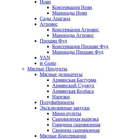
Ноян
Консервация Ноян
Маринады Ноян
Сады Арагаца
Агроянс
Консервация Агроянс
Маринады Агроянс
Прошян Фуд
Консервация Прошян Фуд
Маринады Прошян Фуд
YAN
te Gusto
Мясные Продукты
Мясные деликатесы
Армянская Бастурма
Армянский Суджух
Армянская Колбаса
Нарезки
Полуфабрикаты
Эксклюзивные закуски
Мини-рулеты
Сыровяленая вырезка
Говядина сыровяленая
Свинина сыровяленая
Мясные Консервации