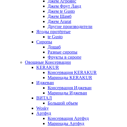
Джем Агроянс
Джем Фрут Ланд
Джем te Gusto
Джем Шамб
Джем Ararat
Другие производители
Ягоды протёртые
te Gusto
Сиропы
Дошаб
Разные сиропы
Фрукты в сиропе
Овощные Консервации
KERAKUR
Консервация KERAKUR
Маринады KERAKUR
Иджеван
Консервация Иджеван
Маринады Иджеван
ВИТАЛ
Большой объем
Wosky
Артфуд
Консервация Артфуд
Маринады Артфуд