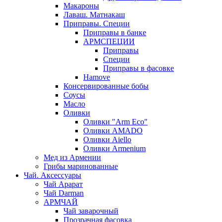
Макароны
Лаваш. Матнакаш
Приправы. Специи
Приправы в банке
АРМСПЕЦИИ
Приправы
Специи
Приправы в фасовке
Hamove
Консервированные бобы
Соусы
Масло
Оливки
Оливки "Arm Eco"
Оливки AMADO
Оливки Aiello
Оливки Armenium
Мед из Армении
Грибы маринованные
Чай. Аксессуары
Чай Арарат
Чай Darman
АРМЧАЙ
Чай заварочный
Прозрачная фасовка