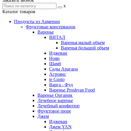
Заказать звонок
x
Каталог товаров
Продукты из Армении
Фруктовые консервации
Варенье
ВИТАЛ
Варенья малый объем
Варенья большой объем
Иджеван
Ноян
Шамб
Сады Арагаца
Агроянс
te Gusto
Варга - Фуд
Варенье Proshyan Food
Варенье Органик
Лечебное варенье
Лечебный конфитюр
Фруктовое пюре
Джем
Иджеван
Джем YAN