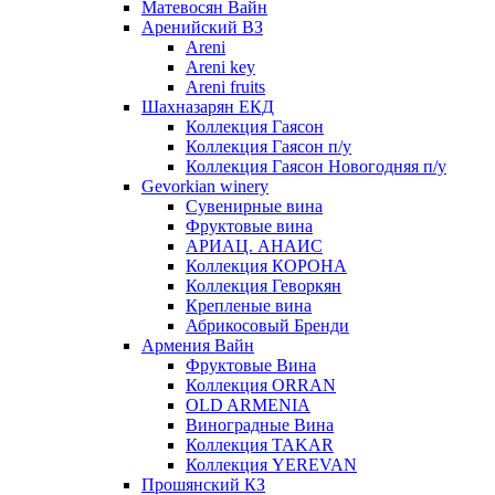
Матевосян Вайн
Аренийский ВЗ
Areni
Areni key
Areni fruits
Шахназарян ЕКД
Коллекция Гаясон
Коллекция Гаясон п/у
Коллекция Гаясон Новогодняя п/у
Gevorkian winery
Сувенирные вина
Фруктовые вина
АРИАЦ. АНАИС
Коллекция КОРОНА
Коллекция Геворкян
Крепленые вина
Абрикосовый Бренди
Армения Вайн
Фруктовые Вина
Коллекция ORRAN
OLD ARMENIA
Виноградные Вина
Коллекция TAKAR
Коллекция YEREVAN
Прошянский КЗ