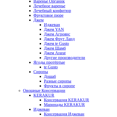
Варенье Органик
Лечебное варенье
Лечебный конфитюр
Фруктовое пюре
Джем
Иджеван
Джем YAN
Джем Агроянс
Джем Фрут Ланд
Джем te Gusto
Джем Шамб
Джем Ararat
Другие производители
Ягоды протёртые
te Gusto
Сиропы
Дошаб
Разные сиропы
Фрукты в сиропе
Овощные Консервации
KERAKUR
Консервация KERAKUR
Маринады KERAKUR
Иджеван
Консервация Иджеван