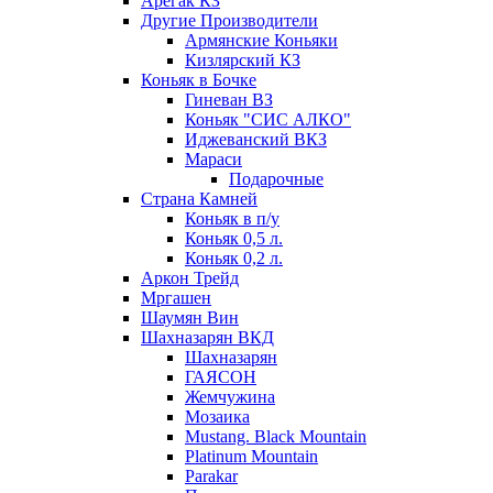
Арегак КЗ
Другие Производители
Армянские Коньяки
Кизлярский КЗ
Коньяк в Бочке
Гиневан ВЗ
Коньяк "СИС АЛКО"
Иджеванский ВКЗ
Мараси
Подарочные
Страна Камней
Коньяк в п/у
Коньяк 0,5 л.
Коньяк 0,2 л.
Аркон Трейд
Мргашен
Шаумян Вин
Шахназарян ВКД
Шахназарян
ГАЯСОН
Жемчужина
Мозаика
Mustang. Black Mountain
Platinum Mountain
Parakar