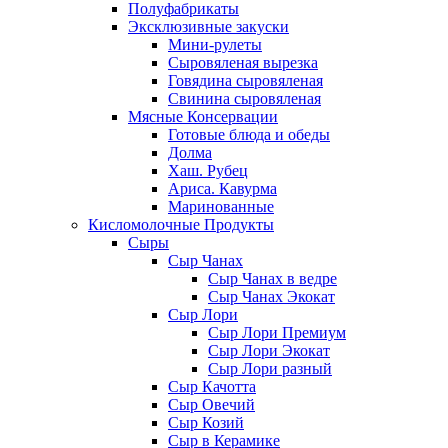
Полуфабрикаты
Эксклюзивные закуски
Мини-рулеты
Сыровяленая вырезка
Говядина сыровяленая
Свинина сыровяленая
Мясные Консервации
Готовые блюда и обеды
Долма
Хаш. Рубец
Ариса. Кавурма
Маринованные
Кисломолочные Продукты
Сыры
Сыр Чанах
Сыр Чанах в ведре
Сыр Чанах Экокат
Сыр Лори
Сыр Лори Премиум
Сыр Лори Экокат
Сыр Лори разный
Сыр Качотта
Сыр Овечий
Сыр Козий
Сыр в Керамике