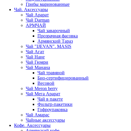
Грибы маринованные
Чай. Аксессуары
Чай Арарат
Чай Darman
АРМЧАЙ
Чай заварочный
Прозрачная фасовка
Армянский Тараз
Чай "IJEVAN". MASIS
Чай Агат
Чай Нане
Чай Гюмри
Чай Манана
Чай травяной
Био-сертифицированный
Весовой
Чай Meron berry
Чай Мега Арарат
Чай в пакете
Фильтр-пакетики
Гофроупаковка
Чай Амарас
Чайные аксессуары
Кофе. Аксессуары
Армянский кофе