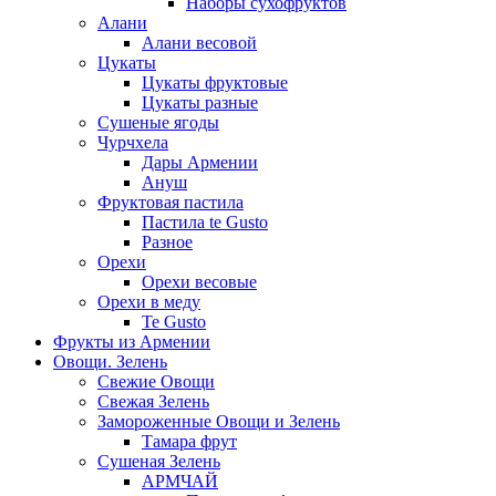
Наборы сухофруктов
Алани
Алани весовой
Цукаты
Цукаты фруктовые
Цукаты разные
Сушеные ягоды
Чурчхела
Дары Армении
Ануш
Фруктовая пастила
Пастила te Gusto
Разное
Орехи
Орехи весовые
Орехи в меду
Te Gusto
Фрукты из Армении
Овощи. Зелень
Свежие Овощи
Свежая Зелень
Замороженные Овощи и Зелень
Тамара фрут
Сушеная Зелень
АРМЧАЙ