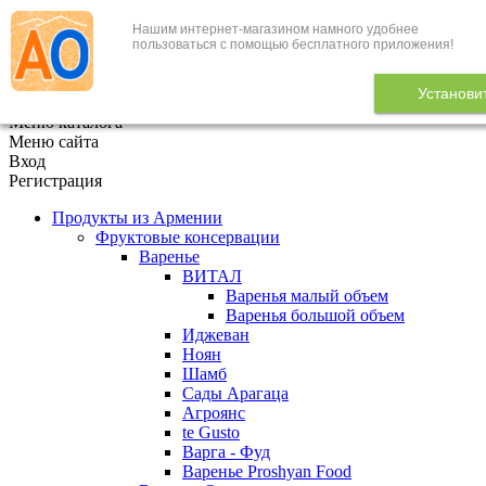
Нашим интернет-магазином намного удобнее
+7 (495) 646-888-1
пользоваться с помощью бесплатного приложения!
В корзине
0
товаров
Установи
x
Меню каталога
Меню сайта
Вход
Регистрация
Продукты из Армении
Фруктовые консервации
Варенье
ВИТАЛ
Варенья малый объем
Варенья большой объем
Иджеван
Ноян
Шамб
Сады Арагаца
Агроянс
te Gusto
Варга - Фуд
Варенье Proshyan Food