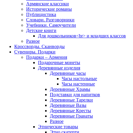
Армянские классики
Исторические романы
Публицистика
Словари. Разговорники
Учебники. Самоучители
Детские книги
Для дошкольников<br> и младших классов
Разное
Кроссворды. Сканворды
Сувениры. Подарки
Подарки – Армения
Подарочные монеты
Деревянные изделия
Деревянные часы
Часы настольные
Часы настенные
Деревянные Храмы
Подставки для напитков
Деревянные Тарелки
Деревянные Вазы
Деревянные Кресты
Деревянные Гранаты
Разное
Этнические товары
Этно скатерти