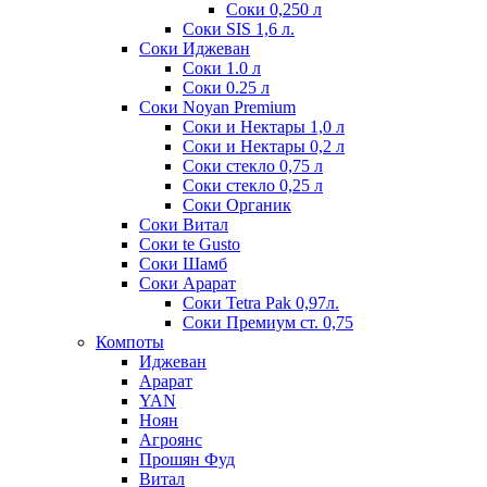
Соки 0,250 л
Соки SIS 1,6 л.
Соки Иджеван
Соки 1.0 л
Соки 0.25 л
Соки Noyan Premium
Соки и Нектары 1,0 л
Соки и Нектары 0,2 л
Соки стекло 0,75 л
Соки стекло 0,25 л
Соки Органик
Соки Витал
Соки te Gusto
Соки Шамб
Соки Арарат
Соки Tetra Pak 0,97л.
Соки Премиум ст. 0,75
Компоты
Иджеван
Арарат
YAN
Ноян
Агроянс
Прошян Фуд
Витал