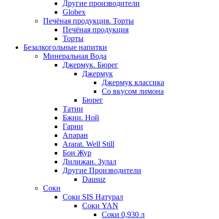
Другие производители
Globex
Печёная продукция. Торты
Печёная продукция
Торты
Безалкогольные напитки
Минеральная Вода
Джермук. Бюрег
Джермук
Джермук классика
Со вкусом лимона
Бюрег
Татни
Бжни. Ной
Гарни
Апаран
Ararat. Well Still
Бон Жур
Дилижан. Зулал
Другие Производители
Dausuz
Соки
Соки SIS Натурал
Соки YAN
Соки 0,930 л