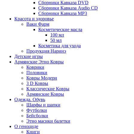
Сборники Кавказа DVD
Сборники Кавказа Audio CD
Сборники Кавказа MP3
Красота и здоровье
Ваки Фарм
Косметические масла
100 мл
50 мл
Косметика для ухода
Продукция Наринэ
Детские игры
Армянские Этно Ковры
Коврики
Половики
Ковры Модерн
3 D Ковры
Классические Ковры
Армянские Ковры
Одежда. Обувь
Шарфы и шапки
Футболки
Бейсболки
Этно масики балетки
О геноциде
Книги