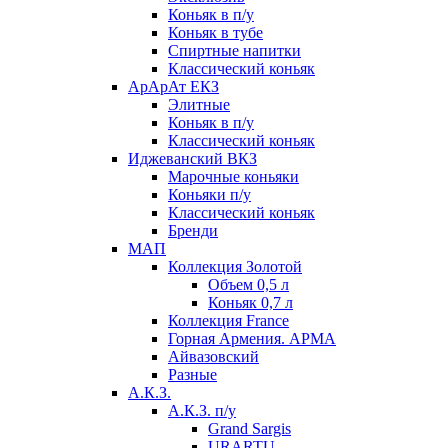
Коньяк в п/у
Коньяк в тубе
Спиртные напитки
Классический коньяк
АрАрАт ЕКЗ
Элитные
Коньяк в п/у
Классический коньяк
Иджеванский ВКЗ
Марочные коньяки
Коньяки п/у
Классический коньяк
Бренди
МАП
Коллекция Золотой
Объем 0,5 л
Коньяк 0,7 л
Коллекция France
Горная Армения. АРМА
Айвазовский
Разные
А.К.З.
А.К.З. п/у
Grand Sargis
URARTU