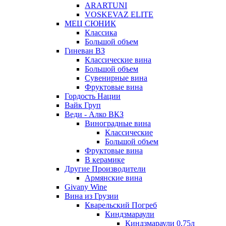
ARARTUNI
VOSKEVAZ ELITE
МЕЦ СЮНИК
Классика
Большой объем
Гиневан ВЗ
Классические вина
Большой объем
Сувенирные вина
Фруктовые вина
Гордость Нации
Вайк Груп
Веди - Алко ВКЗ
Виноградные вина
Классические
Большой объем
Фруктовые вина
В керамике
Другие Производители
Армянские вина
Givany Wine
Вина из Грузии
Кварельский Погреб
Киндзмараули
Киндзмараули 0,75л