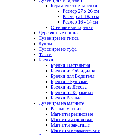
Сувенирные тарелки
Керамические тарелки
Размер 27 х 26 см
Размер 21-18,5 см
Размер 16 - 14 см
Стеклянные тарелки
Деревянные панно
Сувениры из гипса
Куклы
Сувениры из туфа
Флаги
Брелки
Брелки Настальгия
Брелки из Обсидиана
Брелки для Водителя
Брелки с Буквами
Брелки из Дерева
Брелки из Керамики
Брелки Разные
Сувениры на магните
Разные магниты
Магниты резиновые
Магниты акриловые
Магниты закатные
Магниты керамические