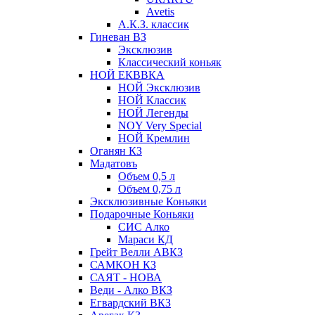
Avetis
А.К.З. классик
Гиневан ВЗ
Эксклюзив
Классический коньяк
НОЙ ЕКВВКА
НОЙ Эксклюзив
НОЙ Классик
НОЙ Легенды
NOY Very Speсial
НОЙ Кремлин
Оганян КЗ
Мадатовъ
Объем 0,5 л
Объем 0,75 л
Эксклюзивные Коньяки
Подарочные Коньяки
СИС Алко
Мараси КД
Грейт Велли АВКЗ
САМКОН КЗ
САЯТ - НОВА
Веди - Алко ВКЗ
Егвардский ВКЗ