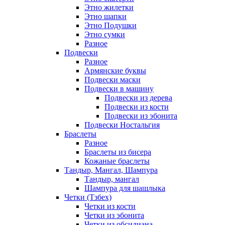
Этно жилетки
Этно шапки
Этно Подушки
Этно сумки
Разное
Подвески
Разное
Армянские буквы
Подвески маски
Подвески в машину
Подвески из дерева
Подвески из кости
Подвески из эбонита
Подвески Ностальгия
Браслеты
Разное
Браслеты из бисера
Кожаные браслеты
Тандыр, Мангал, Шампура
Тандыр, мангал
Шампура для шашлыка
Четки (Тзбех)
Четки из кости
Четки из эбонита
Четки из обсидиана