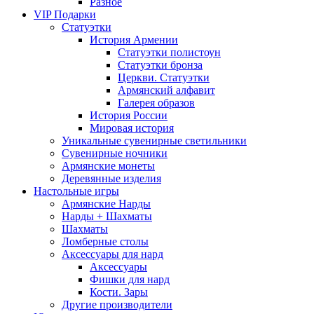
Разное
VIP Подарки
Статуэтки
История Армении
Статуэтки полистоун
Статуэтки бронза
Церкви. Статуэтки
Армянский алфавит
Галерея образов
История России
Мировая история
Уникальные сувенирные светильники
Сувенирные ночники
Армянские монеты
Деревянные изделия
Настольные игры
Армянские Нарды
Нарды + Шахматы
Шахматы
Ломберные столы
Аксессуары для нард
Аксессуары
Фишки для нард
Кости. Зары
Другие производители