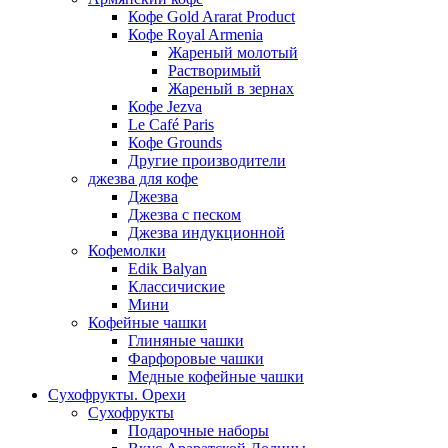
Кофе Gold Ararat Product
Кофе Royal Armenia
Жареный молотый
Растворимый
Жареный в зернах
Кофе Jezva
Le Café Paris
Кофе Grounds
Другие производители
джезва для кофе
Джезва
Джезва с песком
Джезва индукционной
Кофемолки
Edik Balyan
Классичиские
Мини
Кофейные чашки
Глиняные чашки
Фарфоровые чашки
Медные кофейные чашки
Сухофрукты. Орехи
Сухофрукты
Подарочные наборы