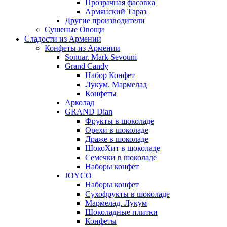
Прозрачная фасовка
Армянский Тараз
Другие производители
Сушеные Овощи
Сладости из Армении
Конфеты из Армении
Sonuar. Mark Sevouni
Grand Candy
Набор Конфет
Лукум. Мармелад
Конфеты
Арколад
GRAND Dian
Фрукты в шоколаде
Орехи в шоколаде
Драже в шоколаде
ШокоХит в шоколаде
Семечки в шоколаде
Наборы конфет
JOYCO
Наборы конфет
Сухофрукты в шоколаде
Мармелад. Лукум
Шоколадные плитки
Конфеты