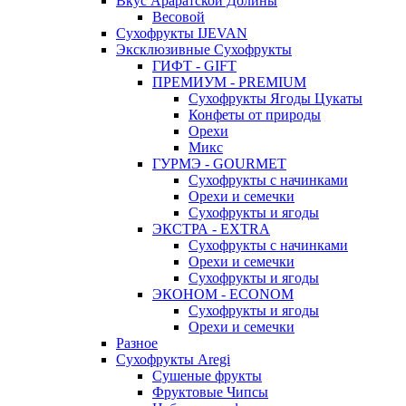
Вкус Араратской Долины
Весовой
Сухофрукты IJEVAN
Эксклюзивные Сухофрукты
ГИФТ - GIFT
ПРЕМИУМ - PREMIUM
Сухофрукты Ягоды Цукаты
Конфеты от природы
Орехи
Микс
ГУРМЭ - GOURMET
Сухофрукты с начинками
Орехи и семечки
Сухофрукты и ягоды
ЭКСТРА - EXTRA
Сухофрукты с начинками
Орехи и семечки
Сухофрукты и ягоды
ЭКОНОМ - ECONOM
Сухофрукты и ягоды
Орехи и семечки
Разное
Сухофрукты Aregi
Сушеные фрукты
Фруктовые Чипсы