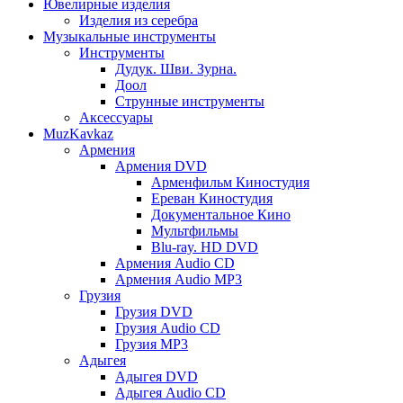
Ювелирные изделия
Изделия из серебра
Музыкальные инструменты
Инструменты
Дудук. Шви. Зурна.
Доол
Струнные инструменты
Аксессуары
MuzKavkaz
Армения
Армения DVD
Арменфильм Киностудия
Ереван Киностудия
Документальное Кино
Мультфильмы
Blu-ray. HD DVD
Армения Audio CD
Армения Audio MP3
Грузия
Грузия DVD
Грузия Audio CD
Грузия MP3
Адыгея
Адыгея DVD
Адыгея Audio CD