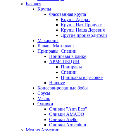
Бакалея
Крупы
Фасованная крупа
Крупы Арарат
Крупы Нат Продукт
Крупы Наша Деревня
Другие производители
Макароны
Лаваш. Матнакаш
Приправы. Специи
Приправы в банке
АРМСПЕЦИИ
Приправы
Специи
Приправы в фасовке
Hamove
Консервированные бобы
Соусы
Масло
Оливки
Оливки "Arm Eco"
Оливки AMADO
Оливки Aiello
Оливки Armenium
Мед из Армении