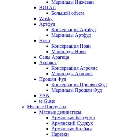
Маринады Иджеван
ВИТАЛ
Большой объем
Wosky
Артфуд
Консервация Артфуд
Маринады Артфуд
Ноян
Консервация Ноян
Маринады Ноян
Сады Арагаца
Агроянс
Консервация Агроянс
Маринады Агроянс
Прошян Фуд
Консервация Прошян Фуд
Маринады Прошян Фуд
YAN
te Gusto
Мясные Продукты
Мясные деликатесы
Армянская Бастурма
Армянский Суджух
Армянская Колбаса
Нарезки