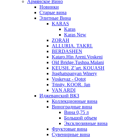
Армянское Вино
Новинки
Старые вина
Элитные Вина
KARAS
Karas
Karas New
ZORAH
ALLURIA. TAKRI.
BERDASHEN
Kataro.Hin Areni.Voskeni
Old Bridge.Tushpa.Malani
KEUSH. Z’art. KOUASH
Jraghatspanyan Winery
Voskevaz - Qotot
Trinity. KOOR. Jan
VAN ARDI
Иджеванский ВКЗ
Коллекционные вина
Виноградные вина
Вина 0,75 л
Большой объем
Эксклюзивные вина
Фруктовые вина
Cувенирные вина