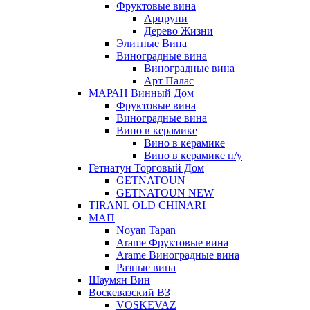
Фруктовые вина
Арцруни
Дерево Жизни
Элитные Вина
Виноградные вина
Виноградные вина
Арт Палас
МАРАН Винный Дом
Фруктовые вина
Виноградные вина
Вино в керамике
Вино в керамике
Вино в керамике п/у
Гетнатун Торговый Дом
GETNATOUN
GETNATOUN NEW
TIRANI. OLD CHINARI
МАП
Noyan Tapan
Arame Фруктовые вина
Arame Виноградные вина
Разные вина
Шаумян Вин
Воскевазский ВЗ
VOSKEVAZ