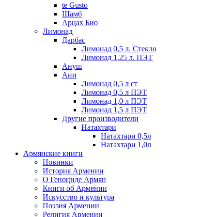
te Gusto
Шамб
Арцах Био
Лимонад
Дарбас
Лимонад 0,5 л. Стекло
Лимонад 1,25 л. ПЭТ
Ануш
Ани
Лимонад 0,5 л ст
Лимонад 0,5 л ПЭТ
Лимонад 1,0 л ПЭТ
Лимонад 1,5 л ПЭТ
Другие производители
Натахтари
Натахтари 0,5л
Натахтари 1,0л
Армянские книги
Новинки
История Армении
О Геноциде Армян
Книги об Армении
Иcкусство и культура
Поэзия Армении
Религия Армении