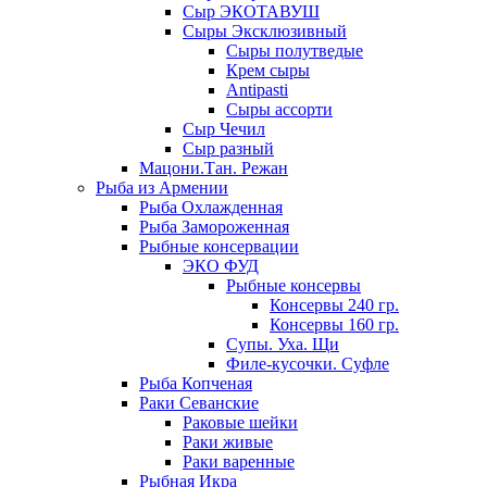
Сыр ЭКОТАВУШ
Сыры Эксклюзивный
Сыры полутведые
Крем сыры
Antipasti
Сыры ассорти
Сыр Чечил
Сыр разный
Мацони.Тан. Режан
Рыба из Армении
Рыба Охлажденная
Рыба Замороженная
Рыбные консервации
ЭКО ФУД
Рыбные консервы
Консервы 240 гр.
Консервы 160 гр.
Супы. Уха. Щи
Филе-кусочки. Суфле
Рыба Копченая
Раки Севанские
Раковые шейки
Раки живые
Раки варенные
Рыбная Икра