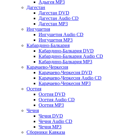
Адыгея MP3
Дагестан
Дагестан DVD
Дагестан Audio CD
Дагестан MP3
Ингушетия
Ингушетия Audio CD
Ингушетия MP3
Кабардино-Балкария
Кабардино-Балкария DVD
Кабардино-Балкария Audio CD
Кабардино-Балкария MP3
Карачаево-Черкесия
Карачаево-Черкесия DVD
Карачаево-Черкесия Audio CD
Карачаево-Черкесия MP3
Осетия
Осетия DVD
Осетия Audio CD
Осетия MP3
Чечня
Чечня DVD
Чечня Audio CD
Чечня MP3
Сборники Кавказа