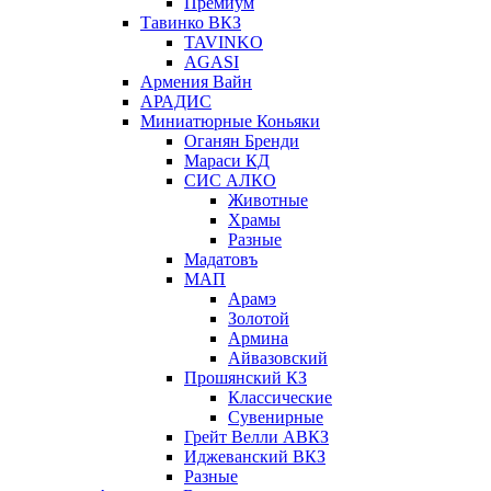
Премиум
Тавинко ВКЗ
TAVINKO
AGASI
Армения Вайн
АРАДИС
Миниатюрные Коньяки
Оганян Бренди
Мараси КД
СИС АЛКО
Животные
Храмы
Разные
Мадатовъ
МАП
Арамэ
Золотой
Армина
Айвазовский
Прошянский КЗ
Классические
Сувенирные
Грейт Велли АВКЗ
Иджеванский ВКЗ
Разные