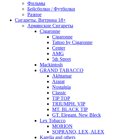
Фильмы
Бейсболки / Футболки
Разное
Сигареты. Витрина 18+
Армянские Сигареты
Cigaronne
Cigaronne
Tattoo by Cigaronne
Center
AMG
5th Street
Mackintosh
GRAND TABACCO
Akhtamar
Ararat
Nostalgia
Classic
TIP TOP
TRIUMPH. VIP
MT. BLACK TIP
GT. Elegant. New Bleck
Lex Tobacco
MORION
SOPRANO, LEX, ALEX
Karelia and others