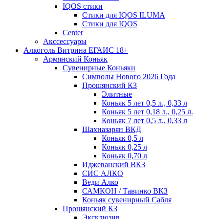
IQOS стики
Стики для IQOS ILUMA
Стики для IQOS
Сenter
Акссессуары
Алкоголь Витрина ЕГАИС 18+
Армянский Коньяк
Сувенирные Коньяки
Символы Нового 2026 Года
Прошянский КЗ
Элитные
Коньяк 5 лет 0,5 л., 0,33 л
Коньяк 5 лет 0,18 л., 0,25 л.
Коньяк 7 лет 0,5 л., 0,33 л
Шахназарян ВКД
Коньяк 0,5 л
Коньяк 0,25 л
Коньяк 0,70 л
Иджеванский ВКЗ
СИС АЛКО
Веди Алко
САМКОН / Тавинко ВКЗ
Коньяк сувенирный Сабля
Прошянский КЗ
Эксклюзив