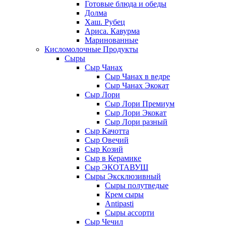
Готовые блюда и обеды
Долма
Хаш. Рубец
Ариса. Кавурма
Маринованные
Кисломолочные Продукты
Сыры
Сыр Чанах
Сыр Чанах в ведре
Сыр Чанах Экокат
Сыр Лори
Сыр Лори Премиум
Сыр Лори Экокат
Сыр Лори разный
Сыр Качотта
Сыр Овечий
Сыр Козий
Сыр в Керамике
Сыр ЭКОТАВУШ
Сыры Эксклюзивный
Сыры полутведые
Крем сыры
Antipasti
Сыры ассорти
Сыр Чечил