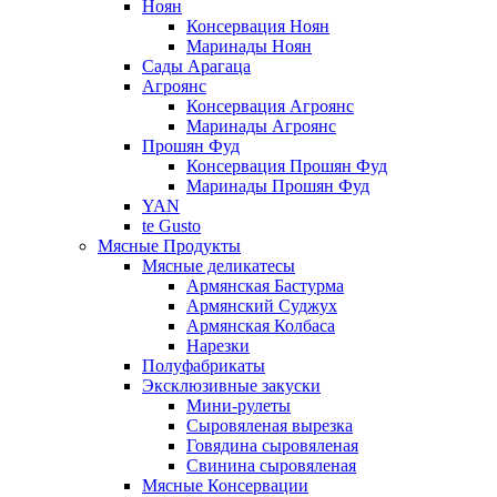
Ноян
Консервация Ноян
Маринады Ноян
Сады Арагаца
Агроянс
Консервация Агроянс
Маринады Агроянс
Прошян Фуд
Консервация Прошян Фуд
Маринады Прошян Фуд
YAN
te Gusto
Мясные Продукты
Мясные деликатесы
Армянская Бастурма
Армянский Суджух
Армянская Колбаса
Нарезки
Полуфабрикаты
Эксклюзивные закуски
Мини-рулеты
Сыровяленая вырезка
Говядина сыровяленая
Свинина сыровяленая
Мясные Консервации