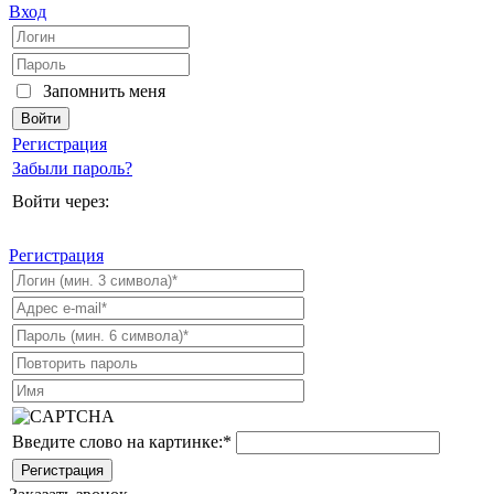
Вход
Запомнить меня
Регистрация
Забыли пароль?
Войти через:
Регистрация
Введите слово на картинке:
*