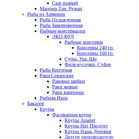
Сыр разный
Мацони.Тан. Режан
Рыба из Армении
Рыба Охлажденная
Рыба Замороженная
Рыбные консервации
ЭКО ФУД
Рыбные консервы
Консервы 240 гр.
Консервы 160 гр.
Супы. Уха. Щи
Филе-кусочки. Суфле
Рыба Копченая
Раки Севанские
Раковые шейки
Раки живые
Раки варенные
Рыбная Икра
Бакалея
Крупы
Фасованная крупа
Крупы Арарат
Крупы Нат Продукт
Крупы Наша Деревня
Другие производители