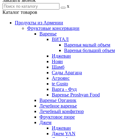
Заказать звонок
x
Каталог товаров
Продукты из Армении
Фруктовые консервации
Варенье
ВИТАЛ
Варенья малый объем
Варенья большой объем
Иджеван
Ноян
Шамб
Сады Арагаца
Агроянс
te Gusto
Варга - Фуд
Варенье Proshyan Food
Варенье Органик
Лечебное варенье
Лечебный конфитюр
Фруктовое пюре
Джем
Иджеван
Джем YAN