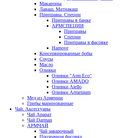
Макароны
Лаваш. Матнакаш
Приправы. Специи
Приправы в банке
АРМСПЕЦИИ
Приправы
Специи
Приправы в фасовке
Hamove
Консервированные бобы
Соусы
Масло
Оливки
Оливки "Arm Eco"
Оливки AMADO
Оливки Aiello
Оливки Armenium
Мед из Армении
Грибы маринованные
Чай. Аксессуары
Чай Арарат
Чай Darman
АРМЧАЙ
Чай заварочный
Прозрачная фасовка