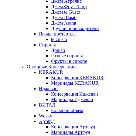
Джем Агроянс
Джем Фрут Ланд
Джем te Gusto
Джем Шамб
Джем Ararat
Другие производители
Ягоды протёртые
te Gusto
Сиропы
Дошаб
Разные сиропы
Фрукты в сиропе
Овощные Консервации
KERAKUR
Консервация KERAKUR
Маринады KERAKUR
Иджеван
Консервация Иджеван
Маринады Иджеван
ВИТАЛ
Большой объем
Wosky
Артфуд
Консервация Артфуд
Маринады Артфуд