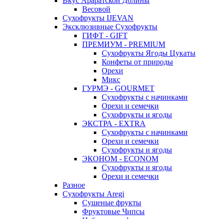
Вкус Араратской Долины
Весовой
Сухофрукты IJEVAN
Эксклюзивные Сухофрукты
ГИФТ - GIFT
ПРЕМИУМ - PREMIUM
Сухофрукты Ягоды Цукаты
Конфеты от природы
Орехи
Микс
ГУРМЭ - GOURMET
Сухофрукты с начинками
Орехи и семечки
Сухофрукты и ягоды
ЭКСТРА - EXTRA
Сухофрукты с начинками
Орехи и семечки
Сухофрукты и ягоды
ЭКОНОМ - ECONOM
Сухофрукты и ягоды
Орехи и семечки
Разное
Сухофрукты Aregi
Сушеные фрукты
Фруктовые Чипсы