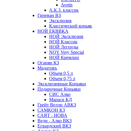
Avetis
А.К.З. классик
Гиневан ВЗ
Эксклюзив
Классический коньяк
НОЙ ЕКВВКА
НОЙ Эксклюзив
НОЙ Классик
НОЙ Легенды
NOY Very Speсial
НОЙ Кремлин
Оганян КЗ
Мадатовъ
Объем 0,5 л
Объем 0,75 л
Эксклюзивные Коньяки
Подарочные Коньяки
СИС Алко
Мараси КД
Грейт Велли АВКЗ
САМКОН КЗ
САЯТ - НОВА
Веди - Алко ВКЗ
Егвардский ВКЗ