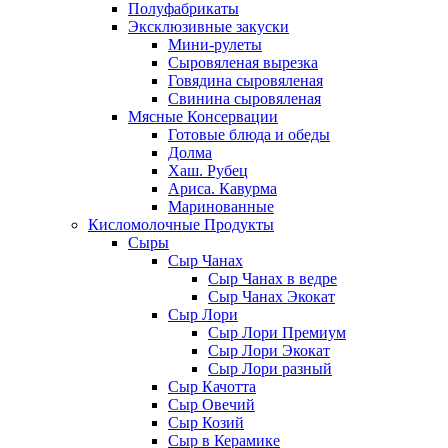
Полуфабрикаты
Эксклюзивные закуски
Мини-рулеты
Сыровяленая вырезка
Говядина сыровяленая
Свинина сыровяленая
Мясные Консервации
Готовые блюда и обеды
Долма
Хаш. Рубец
Ариса. Кавурма
Маринованные
Кисломолочные Продукты
Сыры
Сыр Чанах
Сыр Чанах в ведре
Сыр Чанах Экокат
Сыр Лори
Сыр Лори Премиум
Сыр Лори Экокат
Сыр Лори разный
Сыр Качотта
Сыр Овечий
Сыр Козий
Сыр в Керамике