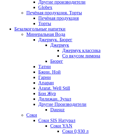
Другие производители
Globex
Печёная продукция. Торты
Печёная продукция
Торты
Безалкогольные напитки
Минеральная Вода
Джермук. Бюрег
Джермук
Джермук классика
Со вкусом лимона
Бюрег
Татни
Бжни. Ной
Гарни
Апаран
Ararat. Well Still
Бон Жур
Дилижан. Зулал
Другие Производители
Dausuz
Соки
Соки SIS Натурал
Соки YAN
Соки 0,930 л