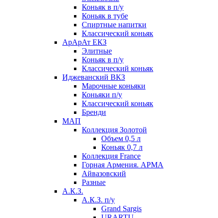
Коньяк в п/у
Коньяк в тубе
Спиртные напитки
Классический коньяк
АрАрАт ЕКЗ
Элитные
Коньяк в п/у
Классический коньяк
Иджеванский ВКЗ
Марочные коньяки
Коньяки п/у
Классический коньяк
Бренди
МАП
Коллекция Золотой
Объем 0,5 л
Коньяк 0,7 л
Коллекция France
Горная Армения. АРМА
Айвазовский
Разные
А.К.З.
А.К.З. п/у
Grand Sargis
URARTU