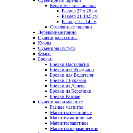
Сувенирные тарелки
Керамические тарелки
Размер 27 х 26 см
Размер 21-18,5 см
Размер 16 - 14 см
Стеклянные тарелки
Деревянные панно
Сувениры из гипса
Куклы
Сувениры из туфа
Флаги
Брелки
Брелки Настальгия
Брелки из Обсидиана
Брелки для Водителя
Брелки с Буквами
Брелки из Дерева
Брелки из Керамики
Брелки Разные
Сувениры на магните
Разные магниты
Магниты резиновые
Магниты акриловые
Магниты закатные
Магниты керамические