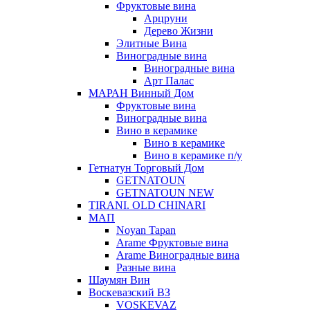
Фруктовые вина
Арцруни
Дерево Жизни
Элитные Вина
Виноградные вина
Виноградные вина
Арт Палас
МАРАН Винный Дом
Фруктовые вина
Виноградные вина
Вино в керамике
Вино в керамике
Вино в керамике п/у
Гетнатун Торговый Дом
GETNATOUN
GETNATOUN NEW
TIRANI. OLD CHINARI
МАП
Noyan Tapan
Arame Фруктовые вина
Arame Виноградные вина
Разные вина
Шаумян Вин
Воскевазский ВЗ
VOSKEVAZ