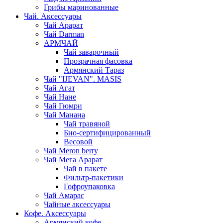
Грибы маринованные
Чай. Аксессуары
Чай Арарат
Чай Darman
АРМЧАЙ
Чай заварочный
Прозрачная фасовка
Армянский Тараз
Чай "IJEVAN". MASIS
Чай Агат
Чай Нане
Чай Гюмри
Чай Манана
Чай травяной
Био-сертифицированный
Весовой
Чай Meron berry
Чай Мега Арарат
Чай в пакете
Фильтр-пакетики
Гофроупаковка
Чай Амарас
Чайные аксессуары
Кофе. Аксессуары
Армянский кофе