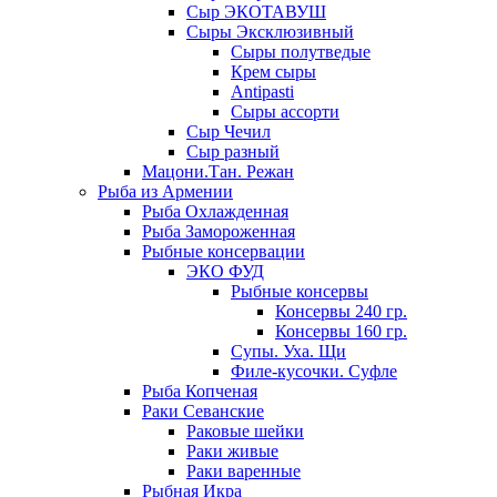
Сыр ЭКОТАВУШ
Сыры Эксклюзивный
Сыры полутведые
Крем сыры
Antipasti
Сыры ассорти
Сыр Чечил
Сыр разный
Мацони.Тан. Режан
Рыба из Армении
Рыба Охлажденная
Рыба Замороженная
Рыбные консервации
ЭКО ФУД
Рыбные консервы
Консервы 240 гр.
Консервы 160 гр.
Супы. Уха. Щи
Филе-кусочки. Суфле
Рыба Копченая
Раки Севанские
Раковые шейки
Раки живые
Раки варенные
Рыбная Икра