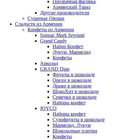
Прозрачная фасовка
Армянский Тараз
Другие производители
Сушеные Овощи
Сладости из Армении
Конфеты из Армении
Sonuar. Mark Sevouni
Grand Candy
Набор Конфет
Лукум. Мармелад
Конфеты
Арколад
GRAND Dian
Фрукты в шоколаде
Орехи в шоколаде
Драже в шоколаде
ШокоХит в шоколаде
Семечки в шоколаде
Наборы конфет
JOYCO
Наборы конфет
Сухофрукты в шоколаде
Мармелад. Лукум
Шоколадные плитки
Конфеты