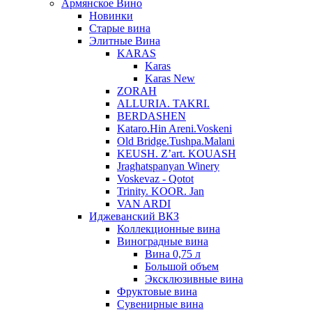
Армянское Вино
Новинки
Старые вина
Элитные Вина
KARAS
Karas
Karas New
ZORAH
ALLURIA. TAKRI.
BERDASHEN
Kataro.Hin Areni.Voskeni
Old Bridge.Tushpa.Malani
KEUSH. Z’art. KOUASH
Jraghatspanyan Winery
Voskevaz - Qotot
Trinity. KOOR. Jan
VAN ARDI
Иджеванский ВКЗ
Коллекционные вина
Виноградные вина
Вина 0,75 л
Большой объем
Эксклюзивные вина
Фруктовые вина
Cувенирные вина