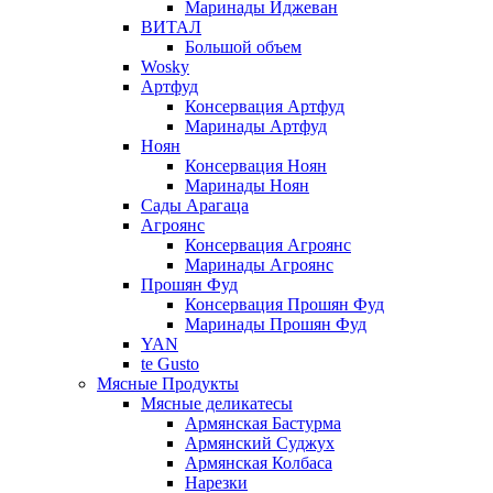
Маринады Иджеван
ВИТАЛ
Большой объем
Wosky
Артфуд
Консервация Артфуд
Маринады Артфуд
Ноян
Консервация Ноян
Маринады Ноян
Сады Арагаца
Агроянс
Консервация Агроянс
Маринады Агроянс
Прошян Фуд
Консервация Прошян Фуд
Маринады Прошян Фуд
YAN
te Gusto
Мясные Продукты
Мясные деликатесы
Армянская Бастурма
Армянский Суджух
Армянская Колбаса
Нарезки