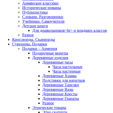
Армянские классики
Исторические романы
Публицистика
Словари. Разговорники
Учебники. Самоучители
Детские книги
Для дошкольников<br> и младших классов
Разное
Кроссворды. Сканворды
Сувениры. Подарки
Подарки – Армения
Подарочные монеты
Деревянные изделия
Деревянные часы
Часы настольные
Часы настенные
Деревянные Храмы
Подставки для напитков
Деревянные Тарелки
Деревянные Вазы
Деревянные Кресты
Деревянные Гранаты
Разное
Этнические товары
Этно скатерти