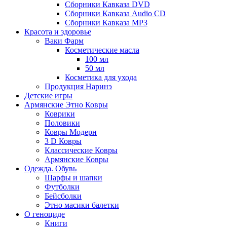
Сборники Кавказа DVD
Сборники Кавказа Audio CD
Сборники Кавказа MP3
Красота и здоровье
Ваки Фарм
Косметические масла
100 мл
50 мл
Косметика для ухода
Продукция Наринэ
Детские игры
Армянские Этно Ковры
Коврики
Половики
Ковры Модерн
3 D Ковры
Классические Ковры
Армянские Ковры
Одежда. Обувь
Шарфы и шапки
Футболки
Бейсболки
Этно масики балетки
О геноциде
Книги