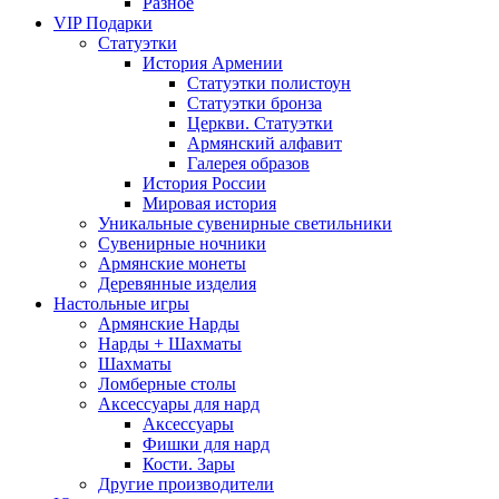
Разное
VIP Подарки
Статуэтки
История Армении
Статуэтки полистоун
Статуэтки бронза
Церкви. Статуэтки
Армянский алфавит
Галерея образов
История России
Мировая история
Уникальные сувенирные светильники
Сувенирные ночники
Армянские монеты
Деревянные изделия
Настольные игры
Армянские Нарды
Нарды + Шахматы
Шахматы
Ломберные столы
Аксессуары для нард
Аксессуары
Фишки для нард
Кости. Зары
Другие производители