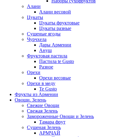
Наборы сухофруктов
Алани
Алани весовой
Цукаты
Цукаты фруктовые
Цукаты разные
Сушеные ягоды
Чурчхела
Дары Армении
Ануш
Фруктовая пастила
Пастила te Gusto
Разное
Орехи
Орехи весовые
Орехи в меду
Te Gusto
Фрукты из Армении
Овощи. Зелень
Свежие Овощи
Свежая Зелень
Замороженные Овощи и Зелень
Тамара фрут
Сушеная Зелень
АРМЧАЙ