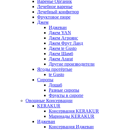
Варенье Органик
Лечебное варенье
Лечебный конфитюр
Фруктовое пюре
Джем
Иджеван
Джем YAN
Джем Агроянс
Джем Фрут Ланд
Джем te Gusto
Джем Шамб
Джем Ararat
Другие производители
Ягоды протёртые
te Gusto
Сиропы
Дошаб
Разные сиропы
Фрукты в сиропе
Овощные Консервации
KERAKUR
Консервация KERAKUR
Маринады KERAKUR
Иджеван
Консервация Иджеван