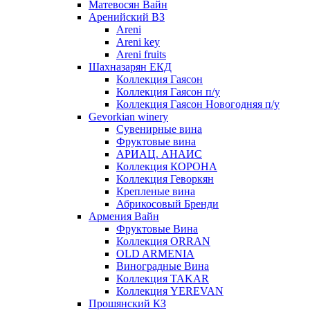
Матевосян Вайн
Аренийский ВЗ
Areni
Areni key
Areni fruits
Шахназарян ЕКД
Коллекция Гаясон
Коллекция Гаясон п/у
Коллекция Гаясон Новогодняя п/у
Gevorkian winery
Сувенирные вина
Фруктовые вина
АРИАЦ. АНАИС
Коллекция КОРОНА
Коллекция Геворкян
Крепленые вина
Абрикосовый Бренди
Армения Вайн
Фруктовые Вина
Коллекция ORRAN
OLD ARMENIA
Виноградные Вина
Коллекция TAKAR
Коллекция YEREVAN
Прошянский КЗ