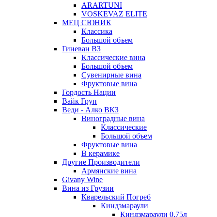
ARARTUNI
VOSKEVAZ ELITE
МЕЦ СЮНИК
Классика
Большой объем
Гиневан ВЗ
Классические вина
Большой объем
Сувенирные вина
Фруктовые вина
Гордость Нации
Вайк Груп
Веди - Алко ВКЗ
Виноградные вина
Классические
Большой объем
Фруктовые вина
В керамике
Другие Производители
Армянские вина
Givany Wine
Вина из Грузии
Кварельский Погреб
Киндзмараули
Киндзмараули 0,75л