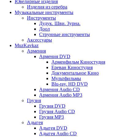
Ювелирные изделия
Изделия из серебра
Музыкальные инструменты
Инструменты
Дудук. Шви. Зурна.
Доол
Струнные инструменты
Аксессуары
MuzKavkaz
Армения
Армения DVD
Арменфильм Киностудия
Ереван Киностудия
Документальное Кино
Мультфильмы
Blu-ray. HD DVD
Армения Audio CD
Армения Audio MP3
Грузия
Грузия DVD
Грузия Audio CD
Грузия MP3
Адыгея
Адыгея DVD
Адыгея Audio CD