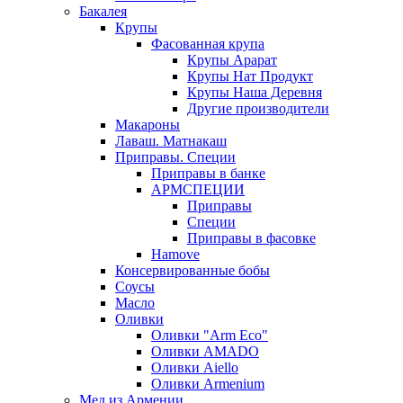
Бакалея
Крупы
Фасованная крупа
Крупы Арарат
Крупы Нат Продукт
Крупы Наша Деревня
Другие производители
Макароны
Лаваш. Матнакаш
Приправы. Специи
Приправы в банке
АРМСПЕЦИИ
Приправы
Специи
Приправы в фасовке
Hamove
Консервированные бобы
Соусы
Масло
Оливки
Оливки "Arm Eco"
Оливки AMADO
Оливки Aiello
Оливки Armenium
Мед из Армении