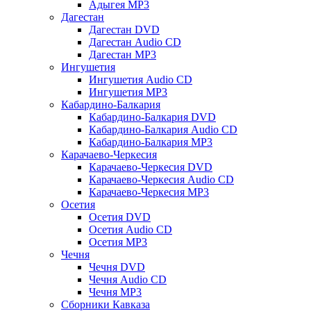
Адыгея MP3
Дагестан
Дагестан DVD
Дагестан Audio CD
Дагестан MP3
Ингушетия
Ингушетия Audio CD
Ингушетия MP3
Кабардино-Балкария
Кабардино-Балкария DVD
Кабардино-Балкария Audio CD
Кабардино-Балкария MP3
Карачаево-Черкесия
Карачаево-Черкесия DVD
Карачаево-Черкесия Audio CD
Карачаево-Черкесия MP3
Осетия
Осетия DVD
Осетия Audio CD
Осетия MP3
Чечня
Чечня DVD
Чечня Audio CD
Чечня MP3
Сборники Кавказа