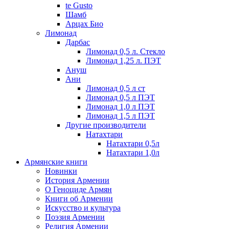
te Gusto
Шамб
Арцах Био
Лимонад
Дарбас
Лимонад 0,5 л. Стекло
Лимонад 1,25 л. ПЭТ
Ануш
Ани
Лимонад 0,5 л ст
Лимонад 0,5 л ПЭТ
Лимонад 1,0 л ПЭТ
Лимонад 1,5 л ПЭТ
Другие производители
Натахтари
Натахтари 0,5л
Натахтари 1,0л
Армянские книги
Новинки
История Армении
О Геноциде Армян
Книги об Армении
Иcкусство и культура
Поэзия Армении
Религия Армении