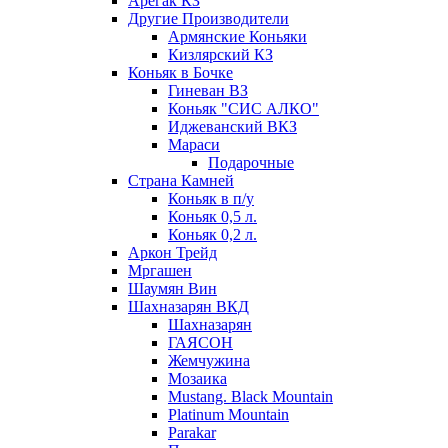
Арегак КЗ
Другие Производители
Армянские Коньяки
Кизлярский КЗ
Коньяк в Бочке
Гиневан ВЗ
Коньяк "СИС АЛКО"
Иджеванский ВКЗ
Мараси
Подарочные
Страна Камней
Коньяк в п/у
Коньяк 0,5 л.
Коньяк 0,2 л.
Аркон Трейд
Мргашен
Шаумян Вин
Шахназарян ВКД
Шахназарян
ГАЯСОН
Жемчужина
Мозаика
Mustang. Black Mountain
Platinum Mountain
Parakar