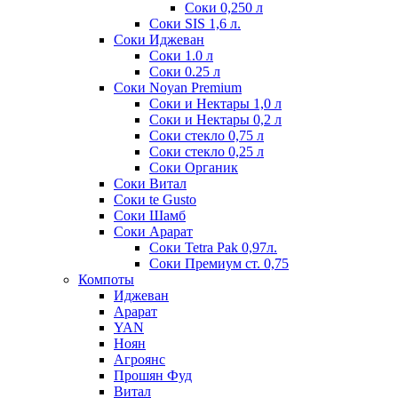
Соки 0,250 л
Соки SIS 1,6 л.
Соки Иджеван
Соки 1.0 л
Соки 0.25 л
Соки Noyan Premium
Соки и Нектары 1,0 л
Соки и Нектары 0,2 л
Соки стекло 0,75 л
Соки стекло 0,25 л
Соки Органик
Соки Витал
Соки te Gusto
Соки Шамб
Соки Арарат
Соки Tetra Pak 0,97л.
Соки Премиум ст. 0,75
Компоты
Иджеван
Арарат
YAN
Ноян
Агроянс
Прошян Фуд
Витал