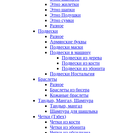
Этно жилетки
Этно шапки
Этно Подушки
Этно сумки
Разное
Подвески
Разное
Армянские буквы
Подвески маски
Подвески в машину
Подвески из дерева
Подвески из кости
Подвески из эбонита
Подвески Ностальгия
Браслеты
Разное
Браслеты из бисера
Кожаные браслеты
Тандыр, Мангал, Шампура
Тандыр, мангал
Шампура для шашлыка
Четки (Тзбех)
Четки из кости
Четки из эбонита
Четки из обсидиана