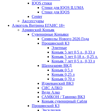
IQOS стики
Стики для IQOS ILUMA
Стики для IQOS
Сenter
Акссессуары
Алкоголь Витрина ЕГАИС 18+
Армянский Коньяк
Сувенирные Коньяки
Символы Нового 2026 Года
Прошянский КЗ
Элитные
Коньяк 5 лет 0,5 л., 0,33 л
Коньяк 5 лет 0,18 л., 0,25 л.
Коньяк 7 лет 0,5 л., 0,33 л
Шахназарян ВКД
Коньяк 0,5 л
Коньяк 0,25 л
Коньяк 0,70 л
Иджеванский ВКЗ
СИС АЛКО
Веди Алко
САМКОН / Тавинко ВКЗ
Коньяк сувенирный Сабля
Прошянский КЗ
Эксклюзив