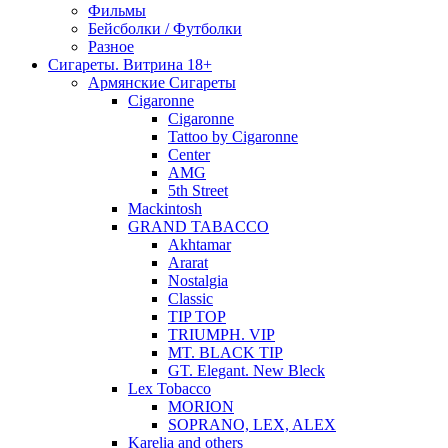
Фильмы
Бейсболки / Футболки
Разное
Сигареты. Витрина 18+
Армянские Сигареты
Cigaronne
Cigaronne
Tattoo by Cigaronne
Center
AMG
5th Street
Mackintosh
GRAND TABACCO
Akhtamar
Ararat
Nostalgia
Classic
TIP TOP
TRIUMPH. VIP
MT. BLACK TIP
GT. Elegant. New Bleck
Lex Tobacco
MORION
SOPRANO, LEX, ALEX
Karelia and others