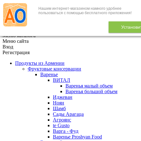
Нашим интернет-магазином намного удобнее
+7 (495) 646-888-1
пользоваться с помощью бесплатного приложения!
В корзине
0
товаров
Установи
x
Меню каталога
Меню сайта
Вход
Регистрация
Продукты из Армении
Фруктовые консервации
Варенье
ВИТАЛ
Варенья малый объем
Варенья большой объем
Иджеван
Ноян
Шамб
Сады Арагаца
Агроянс
te Gusto
Варга - Фуд
Варенье Proshyan Food