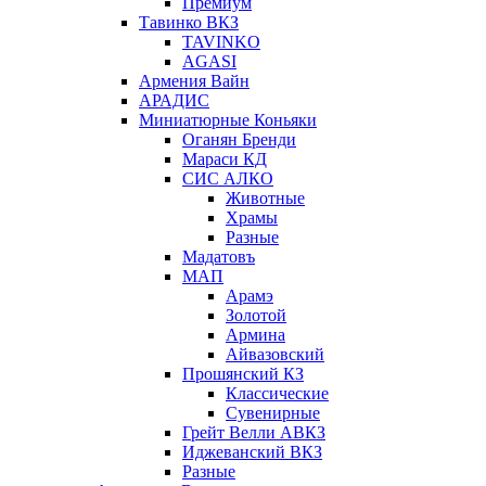
Премиум
Тавинко ВКЗ
TAVINKO
AGASI
Армения Вайн
АРАДИС
Миниатюрные Коньяки
Оганян Бренди
Мараси КД
СИС АЛКО
Животные
Храмы
Разные
Мадатовъ
МАП
Арамэ
Золотой
Армина
Айвазовский
Прошянский КЗ
Классические
Сувенирные
Грейт Велли АВКЗ
Иджеванский ВКЗ
Разные