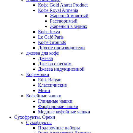
Кофе Gold Ararat Product
Кофе Royal Armenia
Жареный молотый
Растворимый
Жареный в зернах
Кофе Jezva
Le Café Paris
Кофе Grounds
Другие производители
джезва для кофе
Джезва
Джезва с песком
Джезва индукционной
Кофемолки
Edik Balyan
Классичиские
Мини
Кофейные чашки
Глиняные чашки
Фарфоровые чашки
Медные кофейные чашки
Сухофрукты. Орехи
Сухофрукты
Подарочные наборы