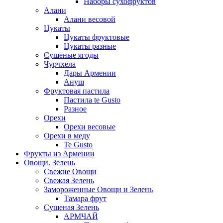
Наборы сухофруктов
Алани
Алани весовой
Цукаты
Цукаты фруктовые
Цукаты разные
Сушеные ягоды
Чурчхела
Дары Армении
Ануш
Фруктовая пастила
Пастила te Gusto
Разное
Орехи
Орехи весовые
Орехи в меду
Te Gusto
Фрукты из Армении
Овощи. Зелень
Свежие Овощи
Свежая Зелень
Замороженные Овощи и Зелень
Тамара фрут
Сушеная Зелень
АРМЧАЙ