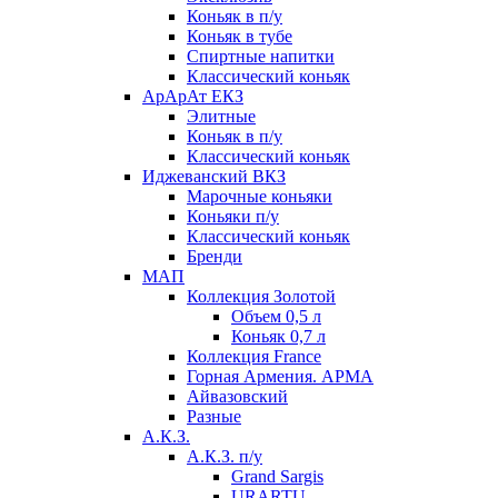
Коньяк в п/у
Коньяк в тубе
Спиртные напитки
Классический коньяк
АрАрАт ЕКЗ
Элитные
Коньяк в п/у
Классический коньяк
Иджеванский ВКЗ
Марочные коньяки
Коньяки п/у
Классический коньяк
Бренди
МАП
Коллекция Золотой
Объем 0,5 л
Коньяк 0,7 л
Коллекция France
Горная Армения. АРМА
Айвазовский
Разные
А.К.З.
А.К.З. п/у
Grand Sargis
URARTU