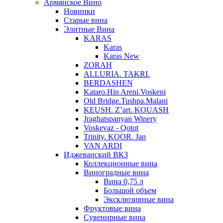
Армянское Вино
Новинки
Старые вина
Элитные Вина
KARAS
Karas
Karas New
ZORAH
ALLURIA. TAKRI.
BERDASHEN
Kataro.Hin Areni.Voskeni
Old Bridge.Tushpa.Malani
KEUSH. Z’art. KOUASH
Jraghatspanyan Winery
Voskevaz - Qotot
Trinity. KOOR. Jan
VAN ARDI
Иджеванский ВКЗ
Коллекционные вина
Виноградные вина
Вина 0,75 л
Большой объем
Эксклюзивные вина
Фруктовые вина
Cувенирные вина