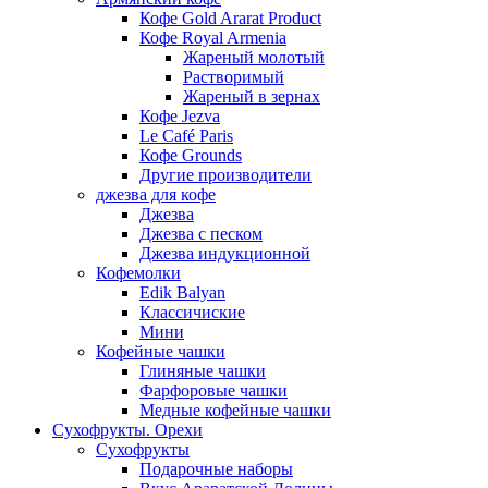
Кофе Gold Ararat Product
Кофе Royal Armenia
Жареный молотый
Растворимый
Жареный в зернах
Кофе Jezva
Le Café Paris
Кофе Grounds
Другие производители
джезва для кофе
Джезва
Джезва с песком
Джезва индукционной
Кофемолки
Edik Balyan
Классичиские
Мини
Кофейные чашки
Глиняные чашки
Фарфоровые чашки
Медные кофейные чашки
Сухофрукты. Орехи
Сухофрукты
Подарочные наборы