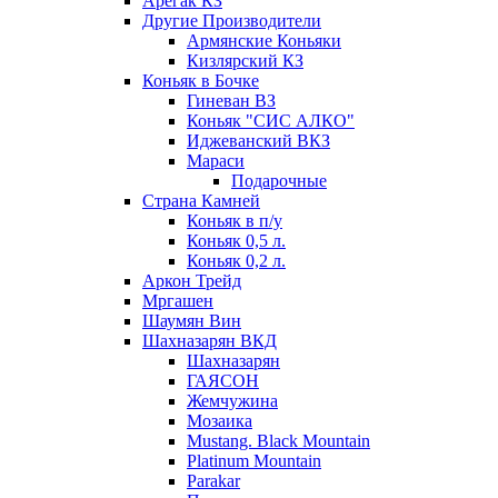
Арегак КЗ
Другие Производители
Армянские Коньяки
Кизлярский КЗ
Коньяк в Бочке
Гиневан ВЗ
Коньяк "СИС АЛКО"
Иджеванский ВКЗ
Мараси
Подарочные
Страна Камней
Коньяк в п/у
Коньяк 0,5 л.
Коньяк 0,2 л.
Аркон Трейд
Мргашен
Шаумян Вин
Шахназарян ВКД
Шахназарян
ГАЯСОН
Жемчужина
Мозаика
Mustang. Black Mountain
Platinum Mountain
Parakar