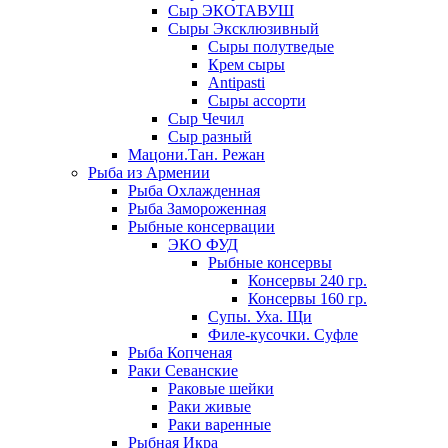
Сыр ЭКОТАВУШ
Сыры Эксклюзивный
Сыры полутведые
Крем сыры
Antipasti
Сыры ассорти
Сыр Чечил
Сыр разный
Мацони.Тан. Режан
Рыба из Армении
Рыба Охлажденная
Рыба Замороженная
Рыбные консервации
ЭКО ФУД
Рыбные консервы
Консервы 240 гр.
Консервы 160 гр.
Супы. Уха. Щи
Филе-кусочки. Суфле
Рыба Копченая
Раки Севанские
Раковые шейки
Раки живые
Раки варенные
Рыбная Икра