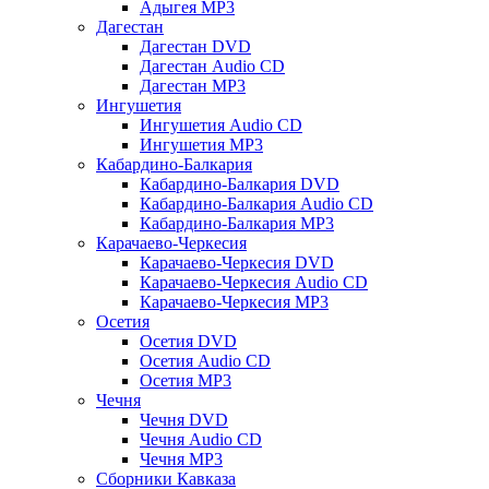
Адыгея MP3
Дагестан
Дагестан DVD
Дагестан Audio CD
Дагестан MP3
Ингушетия
Ингушетия Audio CD
Ингушетия MP3
Кабардино-Балкария
Кабардино-Балкария DVD
Кабардино-Балкария Audio CD
Кабардино-Балкария MP3
Карачаево-Черкесия
Карачаево-Черкесия DVD
Карачаево-Черкесия Audio CD
Карачаево-Черкесия MP3
Осетия
Осетия DVD
Осетия Audio CD
Осетия MP3
Чечня
Чечня DVD
Чечня Audio CD
Чечня MP3
Сборники Кавказа