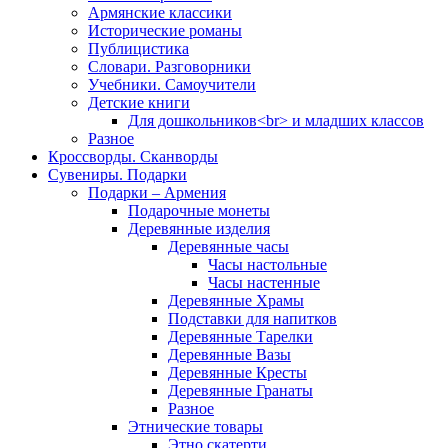
Армянские классики
Исторические романы
Публицистика
Словари. Разговорники
Учебники. Самоучители
Детские книги
Для дошкольников<br> и младших классов
Разное
Кроссворды. Сканворды
Сувениры. Подарки
Подарки – Армения
Подарочные монеты
Деревянные изделия
Деревянные часы
Часы настольные
Часы настенные
Деревянные Храмы
Подставки для напитков
Деревянные Тарелки
Деревянные Вазы
Деревянные Кресты
Деревянные Гранаты
Разное
Этнические товары
Этно скатерти