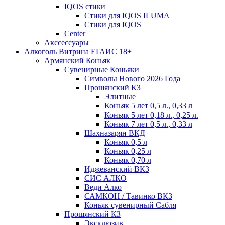
IQOS стики
Стики для IQOS ILUMA
Стики для IQOS
Сenter
Акссессуары
Алкоголь Витрина ЕГАИС 18+
Армянский Коньяк
Сувенирные Коньяки
Символы Нового 2026 Года
Прошянский КЗ
Элитные
Коньяк 5 лет 0,5 л., 0,33 л
Коньяк 5 лет 0,18 л., 0,25 л.
Коньяк 7 лет 0,5 л., 0,33 л
Шахназарян ВКД
Коньяк 0,5 л
Коньяк 0,25 л
Коньяк 0,70 л
Иджеванский ВКЗ
СИС АЛКО
Веди Алко
САМКОН / Тавинко ВКЗ
Коньяк сувенирный Сабля
Прошянский КЗ
Эксклюзив