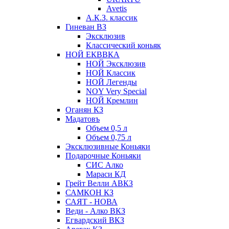
Avetis
А.К.З. классик
Гиневан ВЗ
Эксклюзив
Классический коньяк
НОЙ ЕКВВКА
НОЙ Эксклюзив
НОЙ Классик
НОЙ Легенды
NOY Very Speсial
НОЙ Кремлин
Оганян КЗ
Мадатовъ
Объем 0,5 л
Объем 0,75 л
Эксклюзивные Коньяки
Подарочные Коньяки
СИС Алко
Мараси КД
Грейт Велли АВКЗ
САМКОН КЗ
САЯТ - НОВА
Веди - Алко ВКЗ
Егвардский ВКЗ