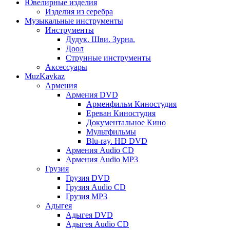
Ювелирные изделия
Изделия из серебра
Музыкальные инструменты
Инструменты
Дудук. Шви. Зурна.
Доол
Струнные инструменты
Аксессуары
MuzKavkaz
Армения
Армения DVD
Арменфильм Киностудия
Ереван Киностудия
Документальное Кино
Мультфильмы
Blu-ray. HD DVD
Армения Audio CD
Армения Audio MP3
Грузия
Грузия DVD
Грузия Audio CD
Грузия MP3
Адыгея
Адыгея DVD
Адыгея Audio CD