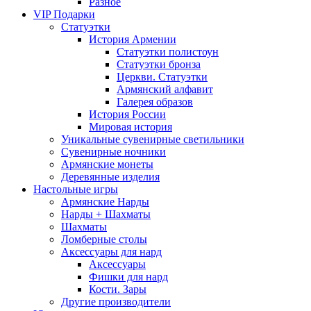
Разное
VIP Подарки
Статуэтки
История Армении
Статуэтки полистоун
Статуэтки бронза
Церкви. Статуэтки
Армянский алфавит
Галерея образов
История России
Мировая история
Уникальные сувенирные светильники
Сувенирные ночники
Армянские монеты
Деревянные изделия
Настольные игры
Армянские Нарды
Нарды + Шахматы
Шахматы
Ломберные столы
Аксессуары для нард
Аксессуары
Фишки для нард
Кости. Зары
Другие производители