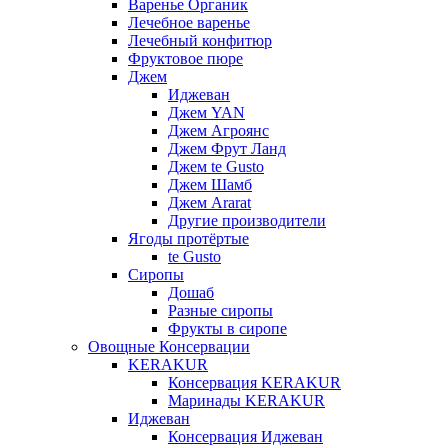
Варенье Органик
Лечебное варенье
Лечебный конфитюр
Фруктовое пюре
Джем
Иджеван
Джем YAN
Джем Агроянс
Джем Фрут Ланд
Джем te Gusto
Джем Шамб
Джем Ararat
Другие производители
Ягоды протёртые
te Gusto
Сиропы
Дошаб
Разные сиропы
Фрукты в сиропе
Овощные Консервации
KERAKUR
Консервация KERAKUR
Маринады KERAKUR
Иджеван
Консервация Иджеван