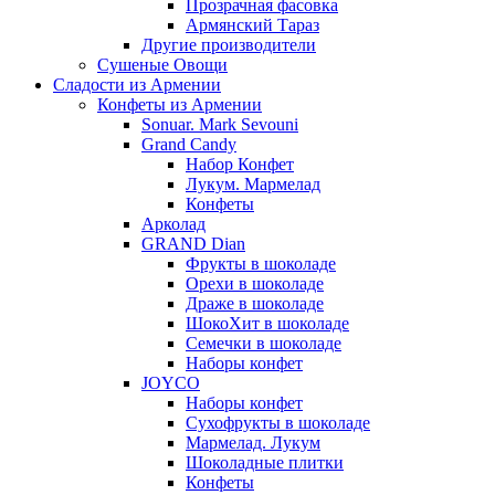
Прозрачная фасовка
Армянский Тараз
Другие производители
Сушеные Овощи
Сладости из Армении
Конфеты из Армении
Sonuar. Mark Sevouni
Grand Candy
Набор Конфет
Лукум. Мармелад
Конфеты
Арколад
GRAND Dian
Фрукты в шоколаде
Орехи в шоколаде
Драже в шоколаде
ШокоХит в шоколаде
Семечки в шоколаде
Наборы конфет
JOYCO
Наборы конфет
Сухофрукты в шоколаде
Мармелад. Лукум
Шоколадные плитки
Конфеты