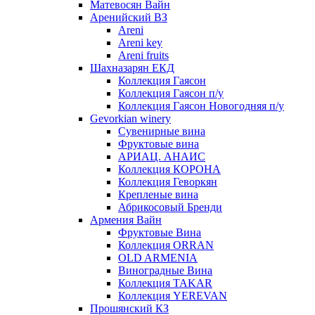
Матевосян Вайн
Аренийский ВЗ
Areni
Areni key
Areni fruits
Шахназарян ЕКД
Коллекция Гаясон
Коллекция Гаясон п/у
Коллекция Гаясон Новогодняя п/у
Gevorkian winery
Сувенирные вина
Фруктовые вина
АРИАЦ. АНАИС
Коллекция КОРОНА
Коллекция Геворкян
Крепленые вина
Абрикосовый Бренди
Армения Вайн
Фруктовые Вина
Коллекция ORRAN
OLD ARMENIA
Виноградные Вина
Коллекция TAKAR
Коллекция YEREVAN
Прошянский КЗ