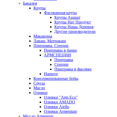
Бакалея
Крупы
Фасованная крупа
Крупы Арарат
Крупы Нат Продукт
Крупы Наша Деревня
Другие производители
Макароны
Лаваш. Матнакаш
Приправы. Специи
Приправы в банке
АРМСПЕЦИИ
Приправы
Специи
Приправы в фасовке
Hamove
Консервированные бобы
Соусы
Масло
Оливки
Оливки "Arm Eco"
Оливки AMADO
Оливки Aiello
Оливки Armenium
Мед из Армении