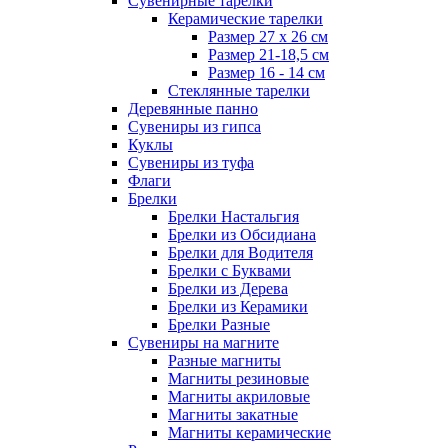
Сувенирные тарелки
Керамические тарелки
Размер 27 х 26 см
Размер 21-18,5 см
Размер 16 - 14 см
Стеклянные тарелки
Деревянные панно
Сувениры из гипса
Куклы
Сувениры из туфа
Флаги
Брелки
Брелки Настальгия
Брелки из Обсидиана
Брелки для Водителя
Брелки с Буквами
Брелки из Дерева
Брелки из Керамики
Брелки Разные
Сувениры на магните
Разные магниты
Магниты резиновые
Магниты акриловые
Магниты закатные
Магниты керамические