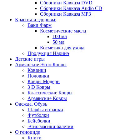
Сборники Кавказа DVD
Сборники Кавказа Audio CD
Сборники Кавказа MP3
Красота и здоровье
Ваки Фарм
Косметические масла
100 мл
50 мл
Косметика для ухода
Продукция Наринэ
Детские игры
Армянские Этно Ковры
Коврики
Половики
Ковры Модерн
3 D Ковры
Классические Ковры
Армянские Ковры
Одежда. Обувь
Шарфы и шапки
Футболки
Бейсболки
Этно масики балетки
О геноциде
Книги