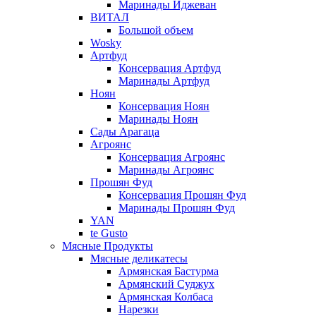
Маринады Иджеван
ВИТАЛ
Большой объем
Wosky
Артфуд
Консервация Артфуд
Маринады Артфуд
Ноян
Консервация Ноян
Маринады Ноян
Сады Арагаца
Агроянс
Консервация Агроянс
Маринады Агроянс
Прошян Фуд
Консервация Прошян Фуд
Маринады Прошян Фуд
YAN
te Gusto
Мясные Продукты
Мясные деликатесы
Армянская Бастурма
Армянский Суджух
Армянская Колбаса
Нарезки