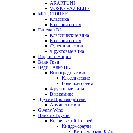
ARARTUNI
VOSKEVAZ ELITE
МЕЦ СЮНИК
Классика
Большой объем
Гиневан ВЗ
Классические вина
Большой объем
Сувенирные вина
Фруктовые вина
Гордость Нации
Вайк Груп
Веди - Алко ВКЗ
Виноградные вина
Классические
Большой объем
Фруктовые вина
В керамике
Другие Производители
Армянские вина
Givany Wine
Вина из Грузии
Кварельский Погреб
Киндзмараули
Киндзмараули 0,75л