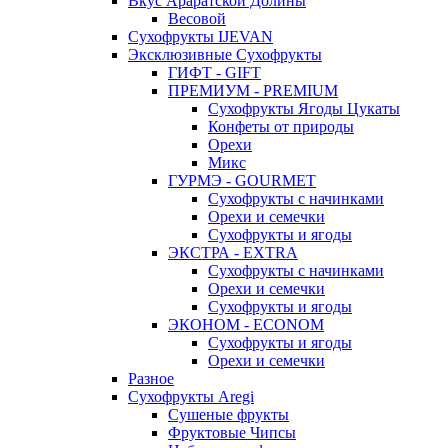
Вкус Араратской Долины
Весовой
Сухофрукты IJEVAN
Эксклюзивные Сухофрукты
ГИФТ - GIFT
ПРЕМИУМ - PREMIUM
Сухофрукты Ягоды Цукаты
Конфеты от природы
Орехи
Микс
ГУРМЭ - GOURMET
Сухофрукты с начинками
Орехи и семечки
Сухофрукты и ягоды
ЭКСТРА - EXTRA
Сухофрукты с начинками
Орехи и семечки
Сухофрукты и ягоды
ЭКОНОМ - ECONOM
Сухофрукты и ягоды
Орехи и семечки
Разное
Сухофрукты Aregi
Сушеные фрукты
Фруктовые Чипсы