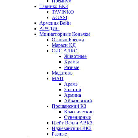
Премиум
Тавинко ВКЗ
TAVINKO
AGASI
Армения Вайн
АРАДИС
Миниатюрные Коньяки
Оганян Бренди
Мараси КД
СИС АЛКО
Животные
Храмы
Разные
Мадатовъ
МАП
Арамэ
Золотой
Армина
Айвазовский
Прошянский КЗ
Классические
Сувенирные
Грейт Велли АВКЗ
Иджеванский ВКЗ
Разные