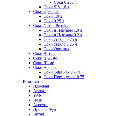
Соки 0,250 л
Соки SIS 1,6 л.
Соки Иджеван
Соки 1.0 л
Соки 0.25 л
Соки Noyan Premium
Соки и Нектары 1,0 л
Соки и Нектары 0,2 л
Соки стекло 0,75 л
Соки стекло 0,25 л
Соки Органик
Соки Витал
Соки te Gusto
Соки Шамб
Соки Арарат
Соки Tetra Pak 0,97л.
Соки Премиум ст. 0,75
Компоты
Иджеван
Арарат
YAN
Ноян
Агроянс
Прошян Фуд
Витал