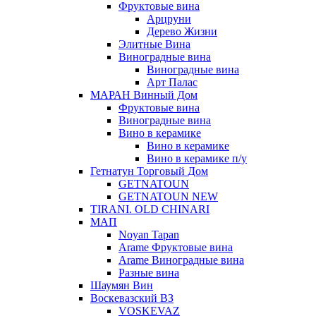
Фруктовые вина
Арцруни
Дерево Жизни
Элитные Вина
Виноградные вина
Виноградные вина
Арт Палас
МАРАН Винный Дом
Фруктовые вина
Виноградные вина
Вино в керамике
Вино в керамике
Вино в керамике п/у
Гетнатун Торговый Дом
GETNATOUN
GETNATOUN NEW
TIRANI. OLD CHINARI
МАП
Noyan Tapan
Arame Фруктовые вина
Arame Виноградные вина
Разные вина
Шаумян Вин
Воскевазский ВЗ
VOSKEVAZ