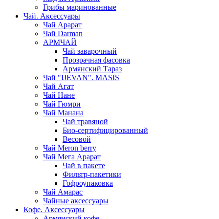
Грибы маринованные
Чай. Аксессуары
Чай Арарат
Чай Darman
АРМЧАЙ
Чай заварочный
Прозрачная фасовка
Армянский Тараз
Чай "IJEVAN". MASIS
Чай Агат
Чай Нане
Чай Гюмри
Чай Манана
Чай травяной
Био-сертифицированный
Весовой
Чай Meron berry
Чай Мега Арарат
Чай в пакете
Фильтр-пакетики
Гофроупаковка
Чай Амарас
Чайные аксессуары
Кофе. Аксессуары
Армянский кофе