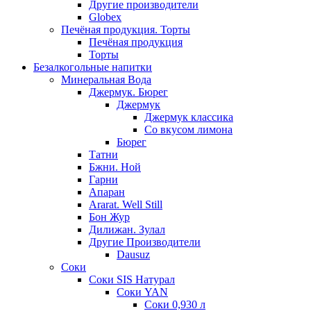
Другие производители
Globex
Печёная продукция. Торты
Печёная продукция
Торты
Безалкогольные напитки
Минеральная Вода
Джермук. Бюрег
Джермук
Джермук классика
Со вкусом лимона
Бюрег
Татни
Бжни. Ной
Гарни
Апаран
Ararat. Well Still
Бон Жур
Дилижан. Зулал
Другие Производители
Dausuz
Соки
Соки SIS Натурал
Соки YAN
Соки 0,930 л