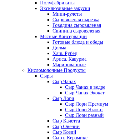
Полуфабрикаты
Эксклюзивные закуски
Мини-рулеты
Сыровяленая вырезка
Говядина сыровяленая
Свинина сыровяленая
Мясные Консервации
Готовые блюда и обеды
Долма
Хаш. Рубец
Ариса. Кавурма
Маринованные
Кисломолочные Продукты
Сыры
Сыр Чанах
Сыр Чанах в ведре
Сыр Чанах Экокат
Сыр Лори
Сыр Лори Премиум
Сыр Лори Экокат
Сыр Лори разный
Сыр Качотта
Сыр Овечий
Сыр Козий
Сыр в Керамике