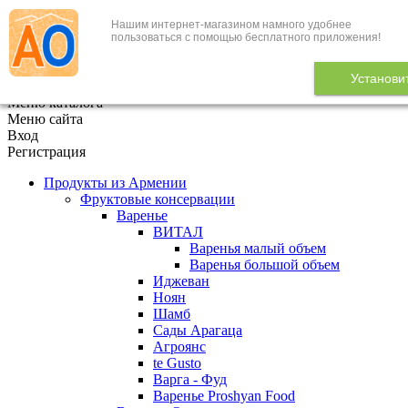
Нашим интернет-магазином намного удобнее
+7 (495) 646-888-1
пользоваться с помощью бесплатного приложения!
В корзине
0
товаров
Установи
x
Меню каталога
Меню сайта
Вход
Регистрация
Продукты из Армении
Фруктовые консервации
Варенье
ВИТАЛ
Варенья малый объем
Варенья большой объем
Иджеван
Ноян
Шамб
Сады Арагаца
Агроянс
te Gusto
Варга - Фуд
Варенье Proshyan Food