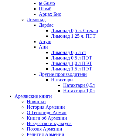
te Gusto
Шамб
Арцах Био
Лимонад
Дарбас
Лимонад 0,5 л. Стекло
Лимонад 1,25 л. ПЭТ
Ануш
Ани
Лимонад 0,5 л ст
Лимонад 0,5 л ПЭТ
Лимонад 1,0 л ПЭТ
Лимонад 1,5 л ПЭТ
Другие производители
Натахтари
Натахтари 0,5л
Натахтари 1,0л
Армянские книги
Новинки
История Армении
О Геноциде Армян
Книги об Армении
Иcкусство и культура
Поэзия Армении
Религия Армении