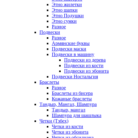
Этно жилетки
Этно шапки
Этно Подушки
Этно сумки
Разное
Подвески
Разное
Армянские буквы
Подвески маски
Подвески в машину
Подвески из дерева
Подвески из кости
Подвески из эбонита
Подвески Ностальгия
Браслеты
Разное
Браслеты из бисера
Кожаные браслеты
Тандыр, Мангал, Шампура
Тандыр, мангал
Шампура для шашлыка
Четки (Тзбех)
Четки из кости
Четки из эбонита
Четки из обсидиана