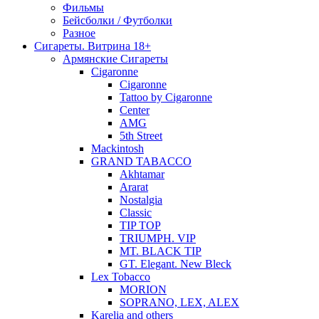
Фильмы
Бейсболки / Футболки
Разное
Сигареты. Витрина 18+
Армянские Сигареты
Cigaronne
Cigaronne
Tattoo by Cigaronne
Center
AMG
5th Street
Mackintosh
GRAND TABACCO
Akhtamar
Ararat
Nostalgia
Classic
TIP TOP
TRIUMPH. VIP
MT. BLACK TIP
GT. Elegant. New Bleck
Lex Tobacco
MORION
SOPRANO, LEX, ALEX
Karelia and others