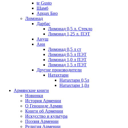
te Gusto
Шамб
Арцах Био
Лимонад
Дарбас
Лимонад 0,5 л. Стекло
Лимонад 1,25 л. ПЭТ
Ануш
Ани
Лимонад 0,5 л ст
Лимонад 0,5 л ПЭТ
Лимонад 1,0 л ПЭТ
Лимонад 1,5 л ПЭТ
Другие производители
Натахтари
Натахтари 0,5л
Натахтари 1,0л
Армянские книги
Новинки
История Армении
О Геноциде Армян
Книги об Армении
Иcкусство и культура
Поэзия Армении
Религия Армении