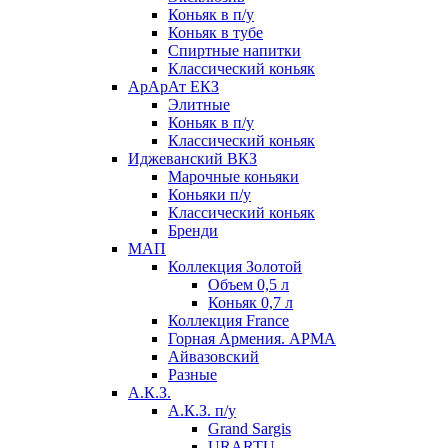
Коньяк в п/у
Коньяк в тубе
Спиртные напитки
Классический коньяк
АрАрАт ЕКЗ
Элитные
Коньяк в п/у
Классический коньяк
Иджеванский ВКЗ
Марочные коньяки
Коньяки п/у
Классический коньяк
Бренди
МАП
Коллекция Золотой
Объем 0,5 л
Коньяк 0,7 л
Коллекция France
Горная Армения. АРМА
Айвазовский
Разные
А.К.З.
А.К.З. п/у
Grand Sargis
URARTU