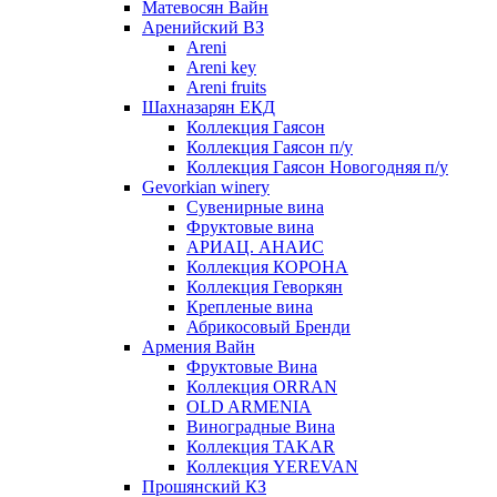
Матевосян Вайн
Аренийский ВЗ
Areni
Areni key
Areni fruits
Шахназарян ЕКД
Коллекция Гаясон
Коллекция Гаясон п/у
Коллекция Гаясон Новогодняя п/у
Gevorkian winery
Сувенирные вина
Фруктовые вина
АРИАЦ. АНАИС
Коллекция КОРОНА
Коллекция Геворкян
Крепленые вина
Абрикосовый Бренди
Армения Вайн
Фруктовые Вина
Коллекция ORRAN
OLD ARMENIA
Виноградные Вина
Коллекция TAKAR
Коллекция YEREVAN
Прошянский КЗ