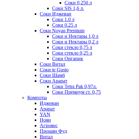
Соки 0,250 л
Соки SIS 1,6 л.
Соки Иджеван
Соки 1.0 л
Соки 0.25 л
Соки Noyan Premium
Соки и Нектары 1,0 л
Соки и Нектары 0,2 л
Соки стекло 0,75 л
Соки стекло 0,25 л
Соки Органик
Соки Витал
Соки te Gusto
Соки Шамб
Соки Арарат
Соки Tetra Pak 0,97л.
Соки Премиум ст. 0,75
Компоты
Иджеван
Арарат
YAN
Ноян
Агроянс
Прошян Фуд
Витал