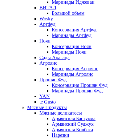
Маринады Иджеван
ВИТАЛ
Большой объем
Wosky
Артфуд
Консервация Артфуд
Маринады Артфуд
Ноян
Консервация Ноян
Маринады Ноян
Сады Арагаца
Агроянс
Консервация Агроянс
Маринады Агроянс
Прошян Фуд
Консервация Прошян Фуд
Маринады Прошян Фуд
YAN
te Gusto
Мясные Продукты
Мясные деликатесы
Армянская Бастурма
Армянский Суджух
Армянская Колбаса
Нарезки