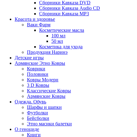
Сборники Кавказа DVD
Сборники Кавказа Audio CD
Сборники Кавказа MP3
Красота и здоровье
Ваки Фарм
Косметические масла
100 мл
50 мл
Косметика для ухода
Продукция Наринэ
Детские игры
Армянские Этно Ковры
Коврики
Половики
Ковры Модерн
3 D Ковры
Классические Ковры
Армянские Ковры
Одежда. Обувь
Шарфы и шапки
Футболки
Бейсболки
Этно масики балетки
О геноциде
Книги