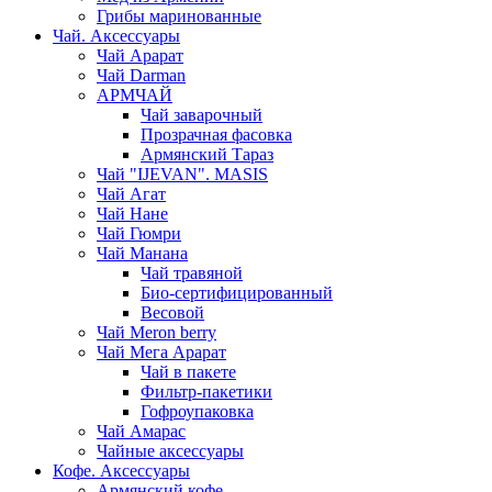
Грибы маринованные
Чай. Аксессуары
Чай Арарат
Чай Darman
АРМЧАЙ
Чай заварочный
Прозрачная фасовка
Армянский Тараз
Чай "IJEVAN". MASIS
Чай Агат
Чай Нане
Чай Гюмри
Чай Манана
Чай травяной
Био-сертифицированный
Весовой
Чай Meron berry
Чай Мега Арарат
Чай в пакете
Фильтр-пакетики
Гофроупаковка
Чай Амарас
Чайные аксессуары
Кофе. Аксессуары
Армянский кофе