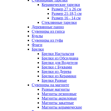
Сувенирные тарелки
Керамические тарелки
Размер 27 х 26 см
Размер 21-18,5 см
Размер 16 - 14 см
Стеклянные тарелки
Деревянные панно
Сувениры из гипса
Куклы
Сувениры из туфа
Флаги
Брелки
Брелки Настальгия
Брелки из Обсидиана
Брелки для Водителя
Брелки с Буквами
Брелки из Дерева
Брелки из Керамики
Брелки Разные
Сувениры на магните
Разные магниты
Магниты резиновые
Магниты акриловые
Магниты закатные
Магниты керамические