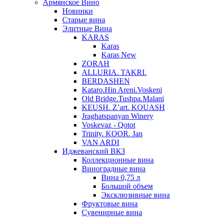
Армянское Вино
Новинки
Старые вина
Элитные Вина
KARAS
Karas
Karas New
ZORAH
ALLURIA. TAKRI.
BERDASHEN
Kataro.Hin Areni.Voskeni
Old Bridge.Tushpa.Malani
KEUSH. Z’art. KOUASH
Jraghatspanyan Winery
Voskevaz - Qotot
Trinity. KOOR. Jan
VAN ARDI
Иджеванский ВКЗ
Коллекционные вина
Виноградные вина
Вина 0,75 л
Большой объем
Эксклюзивные вина
Фруктовые вина
Cувенирные вина