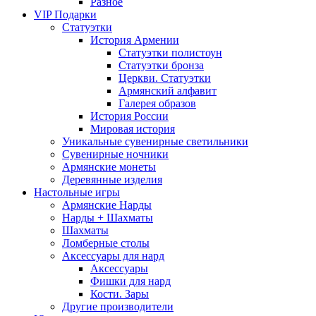
Разное
VIP Подарки
Статуэтки
История Армении
Статуэтки полистоун
Статуэтки бронза
Церкви. Статуэтки
Армянский алфавит
Галерея образов
История России
Мировая история
Уникальные сувенирные светильники
Сувенирные ночники
Армянские монеты
Деревянные изделия
Настольные игры
Армянские Нарды
Нарды + Шахматы
Шахматы
Ломберные столы
Аксессуары для нард
Аксессуары
Фишки для нард
Кости. Зары
Другие производители