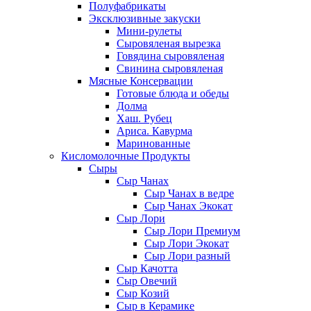
Полуфабрикаты
Эксклюзивные закуски
Мини-рулеты
Сыровяленая вырезка
Говядина сыровяленая
Свинина сыровяленая
Мясные Консервации
Готовые блюда и обеды
Долма
Хаш. Рубец
Ариса. Кавурма
Маринованные
Кисломолочные Продукты
Сыры
Сыр Чанах
Сыр Чанах в ведре
Сыр Чанах Экокат
Сыр Лори
Сыр Лори Премиум
Сыр Лори Экокат
Сыр Лори разный
Сыр Качотта
Сыр Овечий
Сыр Козий
Сыр в Керамике