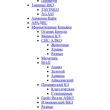
Премиум
Тавинко ВКЗ
TAVINKO
AGASI
Армения Вайн
АРАДИС
Миниатюрные Коньяки
Оганян Бренди
Мараси КД
СИС АЛКО
Животные
Храмы
Разные
Мадатовъ
МАП
Арамэ
Золотой
Армина
Айвазовский
Прошянский КЗ
Классические
Сувенирные
Грейт Велли АВКЗ
Иджеванский ВКЗ
Разные