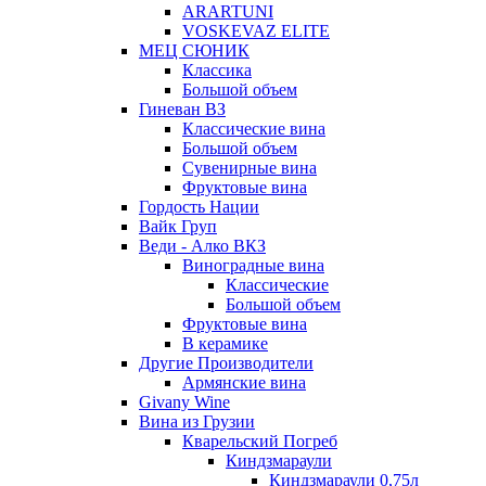
ARARTUNI
VOSKEVAZ ELITE
МЕЦ СЮНИК
Классика
Большой объем
Гиневан ВЗ
Классические вина
Большой объем
Сувенирные вина
Фруктовые вина
Гордость Нации
Вайк Груп
Веди - Алко ВКЗ
Виноградные вина
Классические
Большой объем
Фруктовые вина
В керамике
Другие Производители
Армянские вина
Givany Wine
Вина из Грузии
Кварельский Погреб
Киндзмараули
Киндзмараули 0,75л