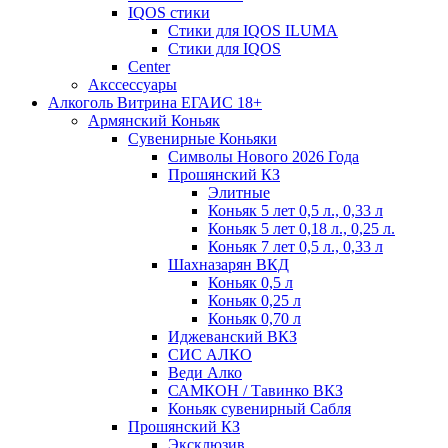
IQOS стики
Стики для IQOS ILUMA
Стики для IQOS
Сenter
Акссессуары
Алкоголь Витрина ЕГАИС 18+
Армянский Коньяк
Сувенирные Коньяки
Символы Нового 2026 Года
Прошянский КЗ
Элитные
Коньяк 5 лет 0,5 л., 0,33 л
Коньяк 5 лет 0,18 л., 0,25 л.
Коньяк 7 лет 0,5 л., 0,33 л
Шахназарян ВКД
Коньяк 0,5 л
Коньяк 0,25 л
Коньяк 0,70 л
Иджеванский ВКЗ
СИС АЛКО
Веди Алко
САМКОН / Тавинко ВКЗ
Коньяк сувенирный Сабля
Прошянский КЗ
Эксклюзив