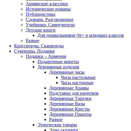
Армянские классики
Исторические романы
Публицистика
Словари. Разговорники
Учебники. Самоучители
Детские книги
Для дошкольников<br> и младших классов
Разное
Кроссворды. Сканворды
Сувениры. Подарки
Подарки – Армения
Подарочные монеты
Деревянные изделия
Деревянные часы
Часы настольные
Часы настенные
Деревянные Храмы
Подставки для напитков
Деревянные Тарелки
Деревянные Вазы
Деревянные Кресты
Деревянные Гранаты
Разное
Этнические товары
Этно скатерти