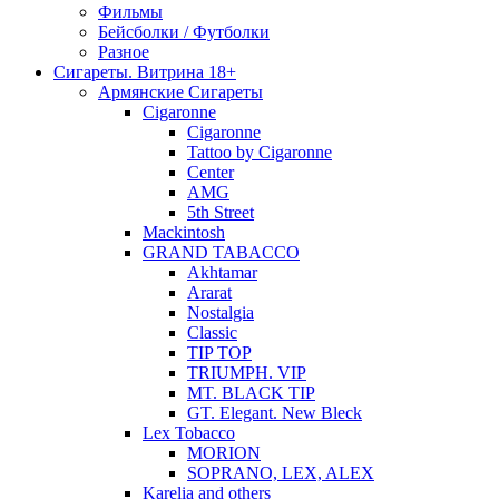
Фильмы
Бейсболки / Футболки
Разное
Сигареты. Витрина 18+
Армянские Сигареты
Cigaronne
Cigaronne
Tattoo by Cigaronne
Center
AMG
5th Street
Mackintosh
GRAND TABACCO
Akhtamar
Ararat
Nostalgia
Classic
TIP TOP
TRIUMPH. VIP
MT. BLACK TIP
GT. Elegant. New Bleck
Lex Tobacco
MORION
SOPRANO, LEX, ALEX
Karelia and others