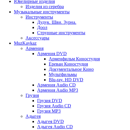
Ювелирные изделия
Изделия из серебра
Музыкальные инструменты
Инструменты
Дудук. Шви. Зурна.
Доол
Струнные инструменты
Аксессуары
MuzKavkaz
Армения
Армения DVD
Арменфильм Киностудия
Ереван Киностудия
Документальное Кино
Мультфильмы
Blu-ray. HD DVD
Армения Audio CD
Армения Audio MP3
Грузия
Грузия DVD
Грузия Audio CD
Грузия MP3
Адыгея
Адыгея DVD
Адыгея Audio CD