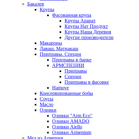
Бакалея
Крупы
Фасованная крупа
Крупы Арарат
Крупы Нат Продукт
Крупы Наша Деревня
Другие производители
Макароны
Лаваш. Матнакаш
Приправы. Специи
Приправы в банке
АРМСПЕЦИИ
Приправы
Специи
Приправы в фасовке
Hamove
Консервированные бобы
Соусы
Масло
Оливки
Оливки "Arm Eco"
Оливки AMADO
Оливки Aiello
Оливки Armenium
Мед из Армении