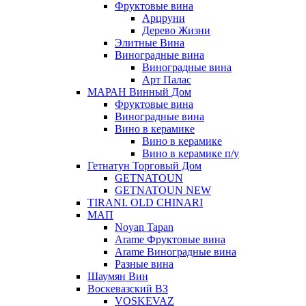
Фруктовые вина
Арцруни
Дерево Жизни
Элитные Вина
Виноградные вина
Виноградные вина
Арт Палас
МАРАН Винный Дом
Фруктовые вина
Виноградные вина
Вино в керамике
Вино в керамике
Вино в керамике п/у
Гетнатун Торговый Дом
GETNATOUN
GETNATOUN NEW
TIRANI. OLD CHINARI
МАП
Noyan Tapan
Arame Фруктовые вина
Arame Виноградные вина
Разные вина
Шаумян Вин
Воскевазский ВЗ
VOSKEVAZ