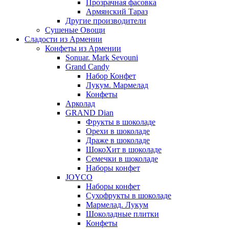
Прозрачная фасовка
Армянский Тараз
Другие производители
Сушеные Овощи
Сладости из Армении
Конфеты из Армении
Sonuar. Mark Sevouni
Grand Candy
Набор Конфет
Лукум. Мармелад
Конфеты
Арколад
GRAND Dian
Фрукты в шоколаде
Орехи в шоколаде
Драже в шоколаде
ШокоХит в шоколаде
Семечки в шоколаде
Наборы конфет
JOYCO
Наборы конфет
Сухофрукты в шоколаде
Мармелад. Лукум
Шоколадные плитки
Конфеты