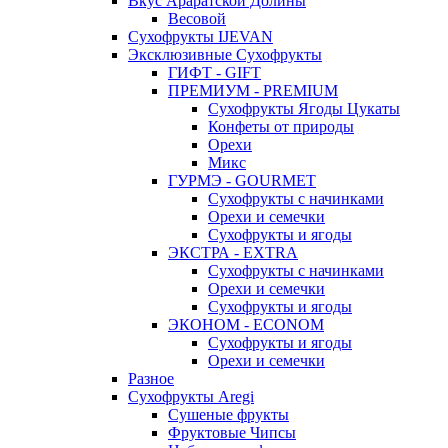
Вкус Араратской Долины
Весовой
Сухофрукты IJEVAN
Эксклюзивные Сухофрукты
ГИФТ - GIFT
ПРЕМИУМ - PREMIUM
Сухофрукты Ягоды Цукаты
Конфеты от природы
Орехи
Микс
ГУРМЭ - GOURMET
Сухофрукты с начинками
Орехи и семечки
Сухофрукты и ягоды
ЭКСТРА - EXTRA
Сухофрукты с начинками
Орехи и семечки
Сухофрукты и ягоды
ЭКОНОМ - ECONOM
Сухофрукты и ягоды
Орехи и семечки
Разное
Сухофрукты Aregi
Сушеные фрукты
Фруктовые Чипсы