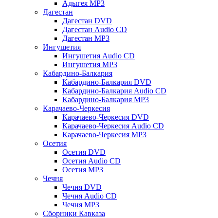
Адыгея MP3
Дагестан
Дагестан DVD
Дагестан Audio CD
Дагестан MP3
Ингушетия
Ингушетия Audio CD
Ингушетия MP3
Кабардино-Балкария
Кабардино-Балкария DVD
Кабардино-Балкария Audio CD
Кабардино-Балкария MP3
Карачаево-Черкесия
Карачаево-Черкесия DVD
Карачаево-Черкесия Audio CD
Карачаево-Черкесия MP3
Осетия
Осетия DVD
Осетия Audio CD
Осетия MP3
Чечня
Чечня DVD
Чечня Audio CD
Чечня MP3
Сборники Кавказа