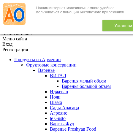
Нашим интернет-магазином намного удобнее
+7 (495) 646-888-1
пользоваться с помощью бесплатного приложения!
В корзине
0
товаров
Установи
x
Меню каталога
Меню сайта
Вход
Регистрация
Продукты из Армении
Фруктовые консервации
Варенье
ВИТАЛ
Варенья малый объем
Варенья большой объем
Иджеван
Ноян
Шамб
Сады Арагаца
Агроянс
te Gusto
Варга - Фуд
Варенье Proshyan Food