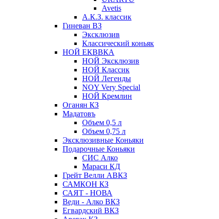
Avetis
А.К.З. классик
Гиневан ВЗ
Эксклюзив
Классический коньяк
НОЙ ЕКВВКА
НОЙ Эксклюзив
НОЙ Классик
НОЙ Легенды
NOY Very Speсial
НОЙ Кремлин
Оганян КЗ
Мадатовъ
Объем 0,5 л
Объем 0,75 л
Эксклюзивные Коньяки
Подарочные Коньяки
СИС Алко
Мараси КД
Грейт Велли АВКЗ
САМКОН КЗ
САЯТ - НОВА
Веди - Алко ВКЗ
Егвардский ВКЗ