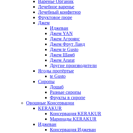
Варенье Органик
Лечебное варенье
Лечебный конфитюр
Фруктовое пюре
Джем
Иджеван
Джем YAN
Джем Агроянс
Джем Фрут Ланд
Джем te Gusto
Джем Шамб
Джем Ararat
Другие производители
Ягоды протёртые
te Gusto
Сиропы
Дошаб
Разные сиропы
Фрукты в сиропе
Овощные Консервации
KERAKUR
Консервация KERAKUR
Маринады KERAKUR
Иджеван
Консервация Иджеван