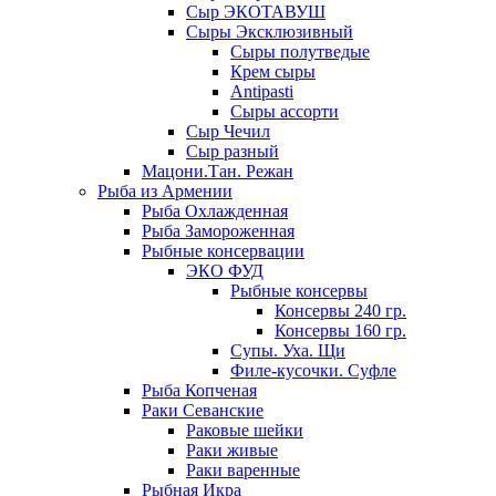
Сыр ЭКОТАВУШ
Сыры Эксклюзивный
Сыры полутведые
Крем сыры
Antipasti
Сыры ассорти
Сыр Чечил
Сыр разный
Мацони.Тан. Режан
Рыба из Армении
Рыба Охлажденная
Рыба Замороженная
Рыбные консервации
ЭКО ФУД
Рыбные консервы
Консервы 240 гр.
Консервы 160 гр.
Супы. Уха. Щи
Филе-кусочки. Суфле
Рыба Копченая
Раки Севанские
Раковые шейки
Раки живые
Раки варенные
Рыбная Икра