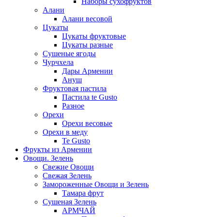
Наборы сухофруктов
Алани
Алани весовой
Цукаты
Цукаты фруктовые
Цукаты разные
Сушеные ягоды
Чурчхела
Дары Армении
Ануш
Фруктовая пастила
Пастила te Gusto
Разное
Орехи
Орехи весовые
Орехи в меду
Te Gusto
Фрукты из Армении
Овощи. Зелень
Свежие Овощи
Свежая Зелень
Замороженные Овощи и Зелень
Тамара фрут
Сушеная Зелень
АРМЧАЙ