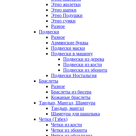
Этно жилетки
Этно шапки
Этно Подушки
Этно сумки
Разное
Подвески
Разное
Армянские буквы
Подвески маски
Подвески в машину
Подвески из дерева
Подвески из кости
Подвески из эбонита
Подвески Ностальгия
Браслеты
Разное
Браслеты из бисера
Кожаные браслеты
Тандыр, Мангал, Шампура
Тандыр, мангал
Шампура для шашлыка
Четки (Тзбех)
Четки из кости
Четки из эбонита
Четки из обсидиана