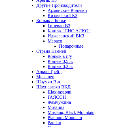
Арегак КЗ
Другие Производители
Армянские Коньяки
Кизлярский КЗ
Коньяк в Бочке
Гиневан ВЗ
Коньяк "СИС АЛКО"
Иджеванский ВКЗ
Мараси
Подарочные
Страна Камней
Коньяк в п/у
Коньяк 0,5 л.
Коньяк 0,2 л.
Аркон Трейд
Мргашен
Шаумян Вин
Шахназарян ВКД
Шахназарян
ГАЯСОН
Жемчужина
Мозаика
Mustang. Black Mountain
Platinum Mountain
Parakar