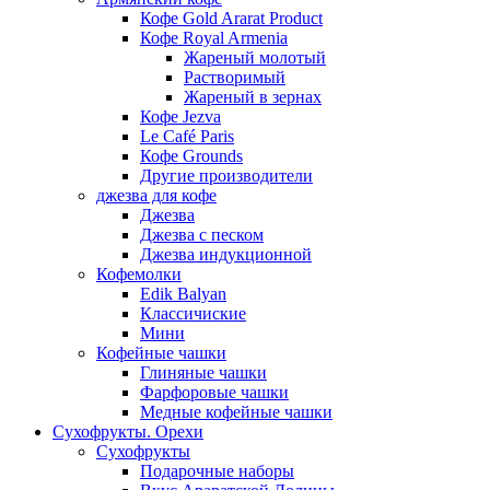
Кофе Gold Ararat Product
Кофе Royal Armenia
Жареный молотый
Растворимый
Жареный в зернах
Кофе Jezva
Le Café Paris
Кофе Grounds
Другие производители
джезва для кофе
Джезва
Джезва с песком
Джезва индукционной
Кофемолки
Edik Balyan
Классичиские
Мини
Кофейные чашки
Глиняные чашки
Фарфоровые чашки
Медные кофейные чашки
Сухофрукты. Орехи
Сухофрукты
Подарочные наборы