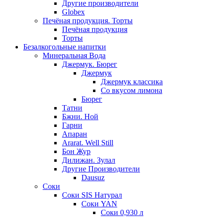
Другие производители
Globex
Печёная продукция. Торты
Печёная продукция
Торты
Безалкогольные напитки
Минеральная Вода
Джермук. Бюрег
Джермук
Джермук классика
Со вкусом лимона
Бюрег
Татни
Бжни. Ной
Гарни
Апаран
Ararat. Well Still
Бон Жур
Дилижан. Зулал
Другие Производители
Dausuz
Соки
Соки SIS Натурал
Соки YAN
Соки 0,930 л