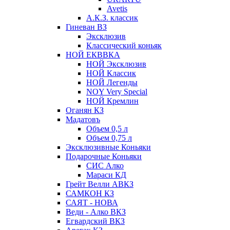
Avetis
А.К.З. классик
Гиневан ВЗ
Эксклюзив
Классический коньяк
НОЙ ЕКВВКА
НОЙ Эксклюзив
НОЙ Классик
НОЙ Легенды
NOY Very Speсial
НОЙ Кремлин
Оганян КЗ
Мадатовъ
Объем 0,5 л
Объем 0,75 л
Эксклюзивные Коньяки
Подарочные Коньяки
СИС Алко
Мараси КД
Грейт Велли АВКЗ
САМКОН КЗ
САЯТ - НОВА
Веди - Алко ВКЗ
Егвардский ВКЗ