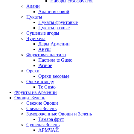
Наборы сухофруктов
Алани
Алани весовой
Цукаты
Цукаты фруктовые
Цукаты разные
Сушеные ягоды
Чурчхела
Дары Армении
Ануш
Фруктовая пастила
Пастила te Gusto
Разное
Орехи
Орехи весовые
Орехи в меду
Te Gusto
Фрукты из Армении
Овощи. Зелень
Свежие Овощи
Свежая Зелень
Замороженные Овощи и Зелень
Тамара фрут
Сушеная Зелень
АРМЧАЙ