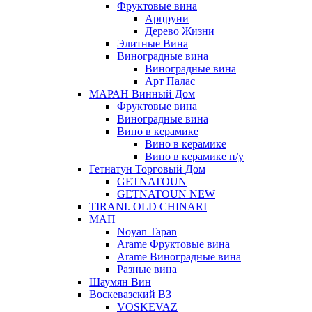
Фруктовые вина
Арцруни
Дерево Жизни
Элитные Вина
Виноградные вина
Виноградные вина
Арт Палас
МАРАН Винный Дом
Фруктовые вина
Виноградные вина
Вино в керамике
Вино в керамике
Вино в керамике п/у
Гетнатун Торговый Дом
GETNATOUN
GETNATOUN NEW
TIRANI. OLD CHINARI
МАП
Noyan Tapan
Arame Фруктовые вина
Arame Виноградные вина
Разные вина
Шаумян Вин
Воскевазский ВЗ
VOSKEVAZ