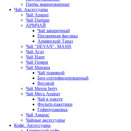
Грибы маринованные
Чай. Аксессуары
Чай Арарат
Чай Darman
АРМЧАЙ
Чай заварочный
Прозрачная фасовка
Армянский Тараз
Чай "IJEVAN". MASIS
Чай Агат
Чай Нане
Чай Гюмри
Чай Манана
Чай травяной
Био-сертифицированный
Весовой
Чай Meron berry
Чай Мега Арарат
Чай в пакете
Фильтр-пакетики
Гофроупаковка
Чай Амарас
Чайные аксессуары
Кофе. Аксессуары
Армянский кофе