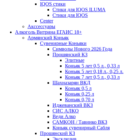
IQOS стики
Стики для IQOS ILUMA
Стики для IQOS
Сenter
Акссессуары
Алкоголь Витрина ЕГАИС 18+
Армянский Коньяк
Сувенирные Коньяки
Символы Нового 2026 Года
Прошянский КЗ
Элитные
Коньяк 5 лет 0,5 л., 0,33 л
Коньяк 5 лет 0,18 л., 0,25 л.
Коньяк 7 лет 0,5 л., 0,33 л
Шахназарян ВКД
Коньяк 0,5 л
Коньяк 0,25 л
Коньяк 0,70 л
Иджеванский ВКЗ
СИС АЛКО
Веди Алко
САМКОН / Тавинко ВКЗ
Коньяк сувенирный Сабля
Прошянский КЗ
Эксклюзив