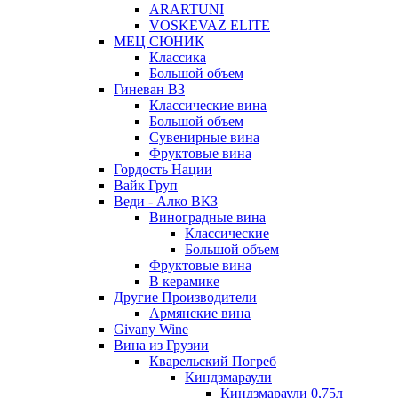
ARARTUNI
VOSKEVAZ ELITE
МЕЦ СЮНИК
Классика
Большой объем
Гиневан ВЗ
Классические вина
Большой объем
Сувенирные вина
Фруктовые вина
Гордость Нации
Вайк Груп
Веди - Алко ВКЗ
Виноградные вина
Классические
Большой объем
Фруктовые вина
В керамике
Другие Производители
Армянские вина
Givany Wine
Вина из Грузии
Кварельский Погреб
Киндзмараули
Киндзмараули 0,75л