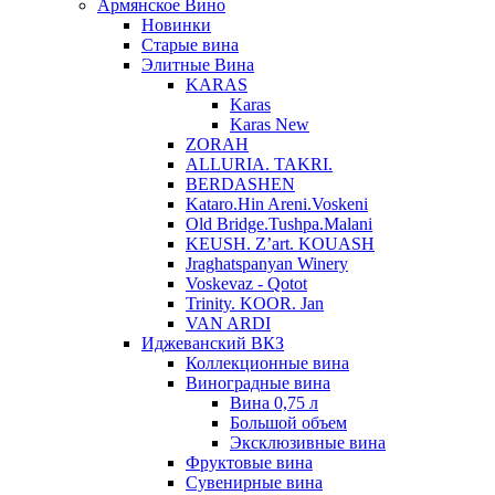
Армянское Вино
Новинки
Старые вина
Элитные Вина
KARAS
Karas
Karas New
ZORAH
ALLURIA. TAKRI.
BERDASHEN
Kataro.Hin Areni.Voskeni
Old Bridge.Tushpa.Malani
KEUSH. Z’art. KOUASH
Jraghatspanyan Winery
Voskevaz - Qotot
Trinity. KOOR. Jan
VAN ARDI
Иджеванский ВКЗ
Коллекционные вина
Виноградные вина
Вина 0,75 л
Большой объем
Эксклюзивные вина
Фруктовые вина
Cувенирные вина