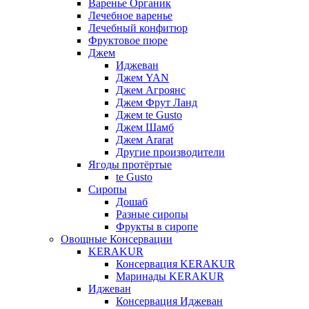
Варенье Органик
Лечебное варенье
Лечебный конфитюр
Фруктовое пюре
Джем
Иджеван
Джем YAN
Джем Агроянс
Джем Фрут Ланд
Джем te Gusto
Джем Шамб
Джем Ararat
Другие производители
Ягоды протёртые
te Gusto
Сиропы
Дошаб
Разные сиропы
Фрукты в сиропе
Овощные Консервации
KERAKUR
Консервация KERAKUR
Маринады KERAKUR
Иджеван
Консервация Иджеван