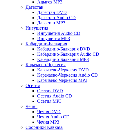
Адыгея MP3
Дагестан
Дагестан DVD
Дагестан Audio CD
Дагестан MP3
Ингушетия
Ингушетия Audio CD
Ингушетия MP3
Кабардино-Балкария
Кабардино-Балкария DVD
Кабардино-Балкария Audio CD
Кабардино-Балкария MP3
Карачаево-Черкесия
Карачаево-Черкесия DVD
Карачаево-Черкесия Audio CD
Карачаево-Черкесия MP3
Осетия
Осетия DVD
Осетия Audio CD
Осетия MP3
Чечня
Чечня DVD
Чечня Audio CD
Чечня MP3
Сборники Кавказа