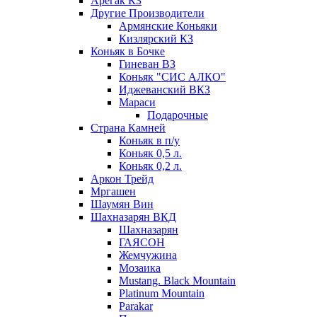
Арегак КЗ
Другие Производители
Армянские Коньяки
Кизлярский КЗ
Коньяк в Бочке
Гиневан ВЗ
Коньяк "СИС АЛКО"
Иджеванский ВКЗ
Мараси
Подарочные
Страна Камней
Коньяк в п/у
Коньяк 0,5 л.
Коньяк 0,2 л.
Аркон Трейд
Мргашен
Шаумян Вин
Шахназарян ВКД
Шахназарян
ГАЯСОН
Жемчужина
Мозаика
Mustang. Black Mountain
Platinum Mountain
Parakar