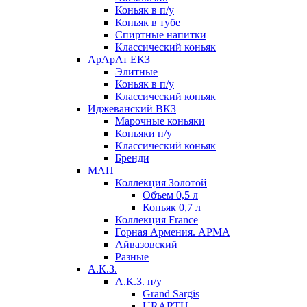
Коньяк в п/у
Коньяк в тубе
Спиртные напитки
Классический коньяк
АрАрАт ЕКЗ
Элитные
Коньяк в п/у
Классический коньяк
Иджеванский ВКЗ
Марочные коньяки
Коньяки п/у
Классический коньяк
Бренди
МАП
Коллекция Золотой
Объем 0,5 л
Коньяк 0,7 л
Коллекция France
Горная Армения. АРМА
Айвазовский
Разные
А.К.З.
А.К.З. п/у
Grand Sargis
URARTU