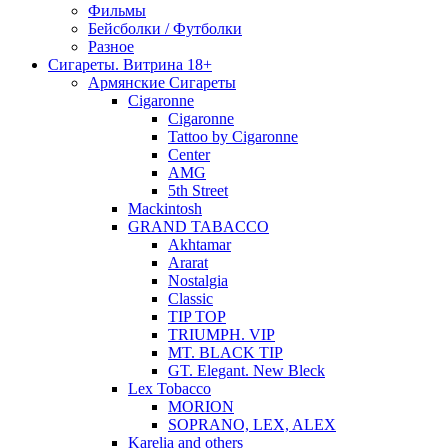
Фильмы
Бейсболки / Футболки
Разное
Сигареты. Витрина 18+
Армянские Сигареты
Cigaronne
Cigaronne
Tattoo by Cigaronne
Center
AMG
5th Street
Mackintosh
GRAND TABACCO
Akhtamar
Ararat
Nostalgia
Classic
TIP TOP
TRIUMPH. VIP
MT. BLACK TIP
GT. Elegant. New Bleck
Lex Tobacco
MORION
SOPRANO, LEX, ALEX
Karelia and others