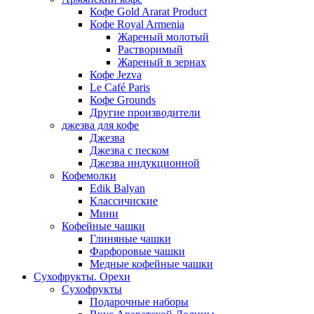
Кофе Gold Ararat Product
Кофе Royal Armenia
Жареный молотый
Растворимый
Жареный в зернах
Кофе Jezva
Le Café Paris
Кофе Grounds
Другие производители
джезва для кофе
Джезва
Джезва с песком
Джезва индукционной
Кофемолки
Edik Balyan
Классичиские
Мини
Кофейные чашки
Глиняные чашки
Фарфоровые чашки
Медные кофейные чашки
Сухофрукты. Орехи
Сухофрукты
Подарочные наборы