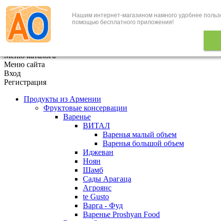
Нашим интернет-магазином намного удобнее польз
+7 (495) 646-888-1
помощью бесплатного приложения!
В корзине
0
товаров
x
Меню каталога
Меню сайта
Вход
Регистрация
Продукты из Армении
Фруктовые консервации
Варенье
ВИТАЛ
Варенья малый объем
Варенья большой объем
Иджеван
Ноян
Шамб
Сады Арагаца
Агроянс
te Gusto
Варга - Фуд
Варенье Proshyan Food