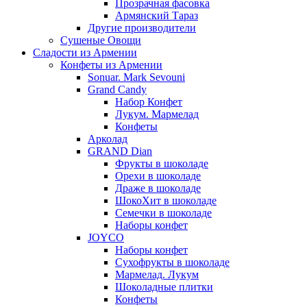
Прозрачная фасовка
Армянский Тараз
Другие производители
Сушеные Овощи
Сладости из Армении
Конфеты из Армении
Sonuar. Mark Sevouni
Grand Candy
Набор Конфет
Лукум. Мармелад
Конфеты
Арколад
GRAND Dian
Фрукты в шоколаде
Орехи в шоколаде
Драже в шоколаде
ШокоХит в шоколаде
Семечки в шоколаде
Наборы конфет
JOYCO
Наборы конфет
Сухофрукты в шоколаде
Мармелад. Лукум
Шоколадные плитки
Конфеты