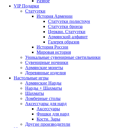
Разное
VIP Подарки
Статуэтки
История Армении
Статуэтки полистоун
Статуэтки бронза
Церкви. Статуэтки
Армянский алфавит
Галерея образов
История России
Мировая история
Уникальные сувенирные светильники
Сувенирные ночники
Армянские монеты
Деревянные изделия
Настольные игры
Армянские Нарды
Нарды + Шахматы
Шахматы
Ломберные столы
Аксессуары для нард
Аксессуары
Фишки для нард
Кости. Зары
Другие производители