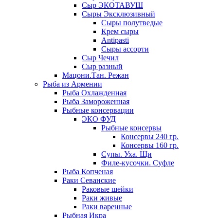
Сыр ЭКОТАВУШ
Сыры Эксклюзивный
Сыры полутведые
Крем сыры
Antipasti
Сыры ассорти
Сыр Чечил
Сыр разный
Мацони.Тан. Режан
Рыба из Армении
Рыба Охлажденная
Рыба Замороженная
Рыбные консервации
ЭКО ФУД
Рыбные консервы
Консервы 240 гр.
Консервы 160 гр.
Супы. Уха. Щи
Филе-кусочки. Суфле
Рыба Копченая
Раки Севанские
Раковые шейки
Раки живые
Раки варенные
Рыбная Икра