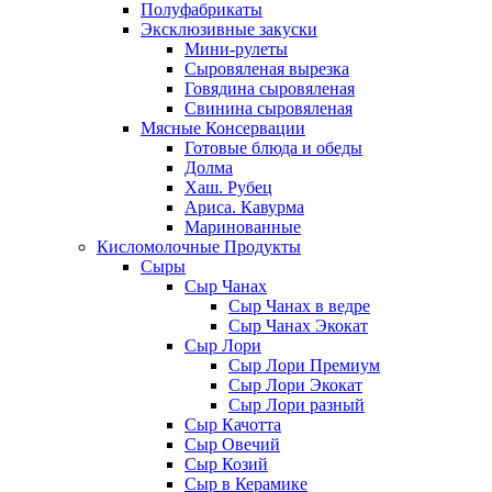
Полуфабрикаты
Эксклюзивные закуски
Мини-рулеты
Сыровяленая вырезка
Говядина сыровяленая
Свинина сыровяленая
Мясные Консервации
Готовые блюда и обеды
Долма
Хаш. Рубец
Ариса. Кавурма
Маринованные
Кисломолочные Продукты
Сыры
Сыр Чанах
Сыр Чанах в ведре
Сыр Чанах Экокат
Сыр Лори
Сыр Лори Премиум
Сыр Лори Экокат
Сыр Лори разный
Сыр Качотта
Сыр Овечий
Сыр Козий
Сыр в Керамике