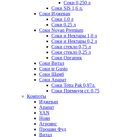
Соки 0,250 л
Соки SIS 1,6 л.
Соки Иджеван
Соки 1.0 л
Соки 0.25 л
Соки Noyan Premium
Соки и Нектары 1,0 л
Соки и Нектары 0,2 л
Соки стекло 0,75 л
Соки стекло 0,25 л
Соки Органик
Соки Витал
Соки te Gusto
Соки Шамб
Соки Арарат
Соки Tetra Pak 0,97л.
Соки Премиум ст. 0,75
Компоты
Иджеван
Арарат
YAN
Ноян
Агроянс
Прошян Фуд
Витал