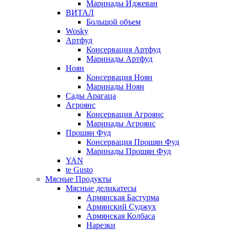
Маринады Иджеван
ВИТАЛ
Большой объем
Wosky
Артфуд
Консервация Артфуд
Маринады Артфуд
Ноян
Консервация Ноян
Маринады Ноян
Сады Арагаца
Агроянс
Консервация Агроянс
Маринады Агроянс
Прошян Фуд
Консервация Прошян Фуд
Маринады Прошян Фуд
YAN
te Gusto
Мясные Продукты
Мясные деликатесы
Армянская Бастурма
Армянский Суджух
Армянская Колбаса
Нарезки