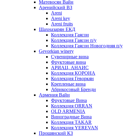
Матевосян Вайн
Аренийский ВЗ
Areni
Areni key
Areni fruits
Шахназарян ЕКД
Коллекция Гаясон
Коллекция Гаясон п/у
Коллекция Гаясон Новогодняя п/у
Gevorkian winery
Сувенирные вина
Фруктовые вина
АРИАЦ. АНАИС
Коллекция КОРОНА
Коллекция Геворкян
Крепленые вина
Абрикосовый Бренди
Армения Вайн
Фруктовые Вина
Коллекция ORRAN
OLD ARMENIA
Виноградные Вина
Коллекция TAKAR
Коллекция YEREVAN
Прошянский КЗ