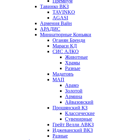
Премиум
Тавинко ВКЗ
TAVINKO
AGASI
Армения Вайн
АРАДИС
Миниатюрные Коньяки
Оганян Бренди
Мараси КД
СИС АЛКО
Животные
Храмы
Разные
Мадатовъ
МАП
Арамэ
Золотой
Армина
Айвазовский
Прошянский КЗ
Классические
Сувенирные
Грейт Велли АВКЗ
Иджеванский ВКЗ
Разные