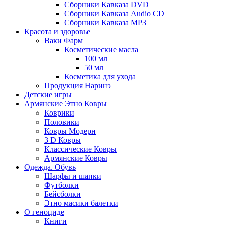
Сборники Кавказа DVD
Сборники Кавказа Audio CD
Сборники Кавказа MP3
Красота и здоровье
Ваки Фарм
Косметические масла
100 мл
50 мл
Косметика для ухода
Продукция Наринэ
Детские игры
Армянские Этно Ковры
Коврики
Половики
Ковры Модерн
3 D Ковры
Классические Ковры
Армянские Ковры
Одежда. Обувь
Шарфы и шапки
Футболки
Бейсболки
Этно масики балетки
О геноциде
Книги