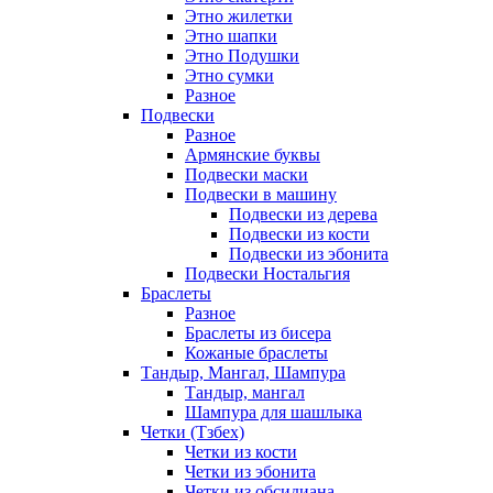
Этно жилетки
Этно шапки
Этно Подушки
Этно сумки
Разное
Подвески
Разное
Армянские буквы
Подвески маски
Подвески в машину
Подвески из дерева
Подвески из кости
Подвески из эбонита
Подвески Ностальгия
Браслеты
Разное
Браслеты из бисера
Кожаные браслеты
Тандыр, Мангал, Шампура
Тандыр, мангал
Шампура для шашлыка
Четки (Тзбех)
Четки из кости
Четки из эбонита
Четки из обсидиана