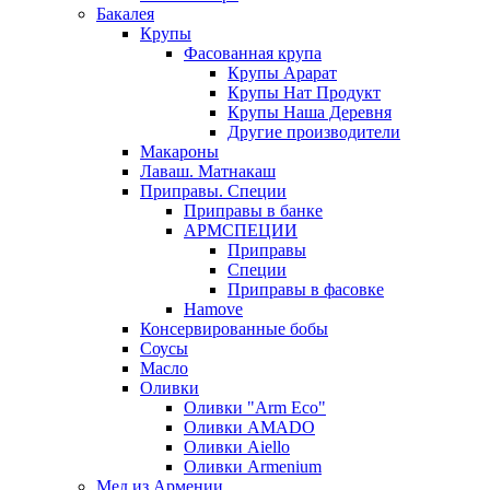
Бакалея
Крупы
Фасованная крупа
Крупы Арарат
Крупы Нат Продукт
Крупы Наша Деревня
Другие производители
Макароны
Лаваш. Матнакаш
Приправы. Специи
Приправы в банке
АРМСПЕЦИИ
Приправы
Специи
Приправы в фасовке
Hamove
Консервированные бобы
Соусы
Масло
Оливки
Оливки "Arm Eco"
Оливки AMADO
Оливки Aiello
Оливки Armenium
Мед из Армении