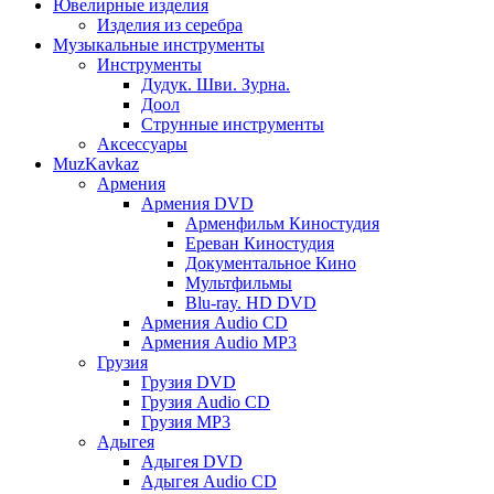
Ювелирные изделия
Изделия из серебра
Музыкальные инструменты
Инструменты
Дудук. Шви. Зурна.
Доол
Струнные инструменты
Аксессуары
MuzKavkaz
Армения
Армения DVD
Арменфильм Киностудия
Ереван Киностудия
Документальное Кино
Мультфильмы
Blu-ray. HD DVD
Армения Audio CD
Армения Audio MP3
Грузия
Грузия DVD
Грузия Audio CD
Грузия MP3
Адыгея
Адыгея DVD
Адыгея Audio CD