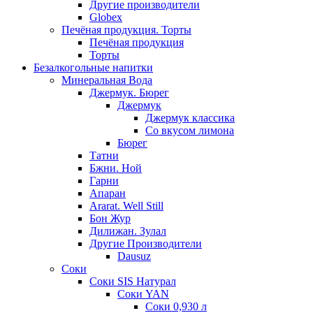
Другие производители
Globex
Печёная продукция. Торты
Печёная продукция
Торты
Безалкогольные напитки
Минеральная Вода
Джермук. Бюрег
Джермук
Джермук классика
Со вкусом лимона
Бюрег
Татни
Бжни. Ной
Гарни
Апаран
Ararat. Well Still
Бон Жур
Дилижан. Зулал
Другие Производители
Dausuz
Соки
Соки SIS Натурал
Соки YAN
Соки 0,930 л