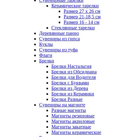
Сувенирные тарелки
Керамические тарелки
Размер 27 х 26 см
Размер 21-18,5 см
Размер 16 - 14 см
Стеклянные тарелки
Деревянные панно
Сувениры из гипса
Куклы
Сувениры из туфа
Флаги
Брелки
Брелки Настальгия
Брелки из Обсидиана
Брелки для Водителя
Брелки с Буквами
Брелки из Дерева
Брелки из Керамики
Брелки Разные
Сувениры на магните
Разные магниты
Магниты резиновые
Магниты акриловые
Магниты закатные
Магниты керамические