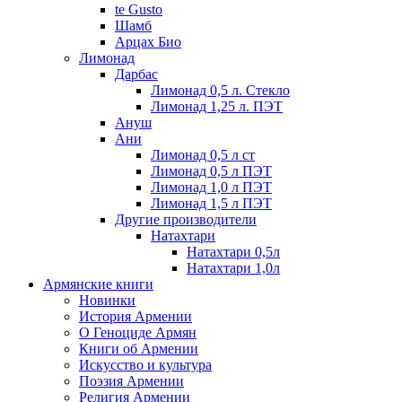
te Gusto
Шамб
Арцах Био
Лимонад
Дарбас
Лимонад 0,5 л. Стекло
Лимонад 1,25 л. ПЭТ
Ануш
Ани
Лимонад 0,5 л ст
Лимонад 0,5 л ПЭТ
Лимонад 1,0 л ПЭТ
Лимонад 1,5 л ПЭТ
Другие производители
Натахтари
Натахтари 0,5л
Натахтари 1,0л
Армянские книги
Новинки
История Армении
О Геноциде Армян
Книги об Армении
Иcкусство и культура
Поэзия Армении
Религия Армении