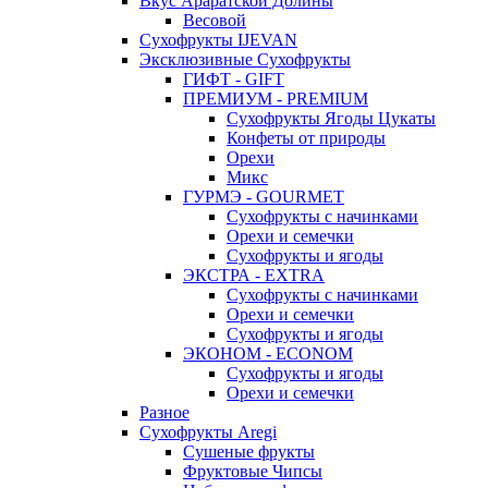
Вкус Араратской Долины
Весовой
Сухофрукты IJEVAN
Эксклюзивные Сухофрукты
ГИФТ - GIFT
ПРЕМИУМ - PREMIUM
Сухофрукты Ягоды Цукаты
Конфеты от природы
Орехи
Микс
ГУРМЭ - GOURMET
Сухофрукты с начинками
Орехи и семечки
Сухофрукты и ягоды
ЭКСТРА - EXTRA
Сухофрукты с начинками
Орехи и семечки
Сухофрукты и ягоды
ЭКОНОМ - ECONOM
Сухофрукты и ягоды
Орехи и семечки
Разное
Сухофрукты Aregi
Сушеные фрукты
Фруктовые Чипсы