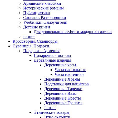
Армянские классики
Исторические романы
Публицистика
Словари. Разговорники
Учебники. Самоучители
Детские книги
Для дошкольников<br> и младших классов
Разное
Кроссворды. Сканворды
Сувениры. Подарки
Подарки – Армения
Подарочные монеты
Деревянные изделия
Деревянные часы
Часы настольные
Часы настенные
Деревянные Храмы
Подставки для напитков
Деревянные Тарелки
Деревянные Вазы
Деревянные Кресты
Деревянные Гранаты
Разное
Этнические товары
Этно скатерти