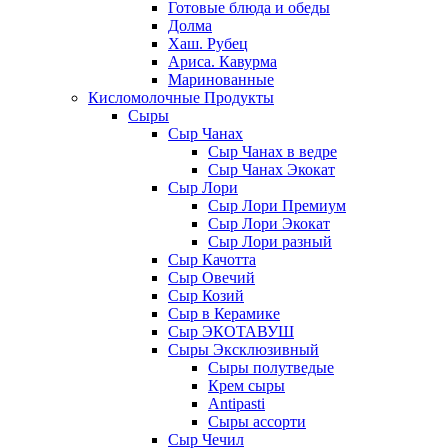
Готовые блюда и обеды
Долма
Хаш. Рубец
Ариса. Кавурма
Маринованные
Кисломолочные Продукты
Сыры
Сыр Чанах
Сыр Чанах в ведре
Сыр Чанах Экокат
Сыр Лори
Сыр Лори Премиум
Сыр Лори Экокат
Сыр Лори разный
Сыр Качотта
Сыр Овечий
Сыр Козий
Сыр в Керамике
Сыр ЭКОТАВУШ
Сыры Эксклюзивный
Сыры полутведые
Крем сыры
Antipasti
Сыры ассорти
Сыр Чечил