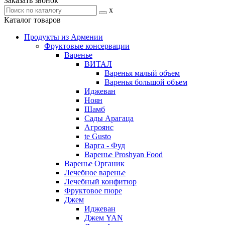
Заказать звонок
x
Каталог товаров
Продукты из Армении
Фруктовые консервации
Варенье
ВИТАЛ
Варенья малый объем
Варенья большой объем
Иджеван
Ноян
Шамб
Сады Арагаца
Агроянс
te Gusto
Варга - Фуд
Варенье Proshyan Food
Варенье Органик
Лечебное варенье
Лечебный конфитюр
Фруктовое пюре
Джем
Иджеван
Джем YAN