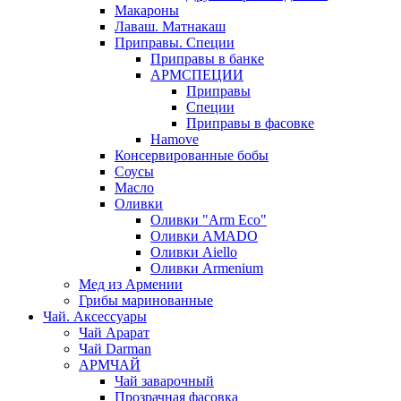
Макароны
Лаваш. Матнакаш
Приправы. Специи
Приправы в банке
АРМСПЕЦИИ
Приправы
Специи
Приправы в фасовке
Hamove
Консервированные бобы
Соусы
Масло
Оливки
Оливки "Arm Eco"
Оливки AMADO
Оливки Aiello
Оливки Armenium
Мед из Армении
Грибы маринованные
Чай. Аксессуары
Чай Арарат
Чай Darman
АРМЧАЙ
Чай заварочный
Прозрачная фасовка