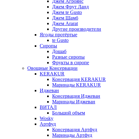
Джем Агроянс
Джем Фрут Ланд
Джем te Gusto
Джем Шамб
Джем Ararat
Другие производители
Ягоды протёртые
te Gusto
Сиропы
Дошаб
Разные сиропы
Фрукты в сиропе
Овощные Консервации
KERAKUR
Консервация KERAKUR
Маринады KERAKUR
Иджеван
Консервация Иджеван
Маринады Иджеван
ВИТАЛ
Большой объем
Wosky
Артфуд
Консервация Артфуд
Маринады Артфуд