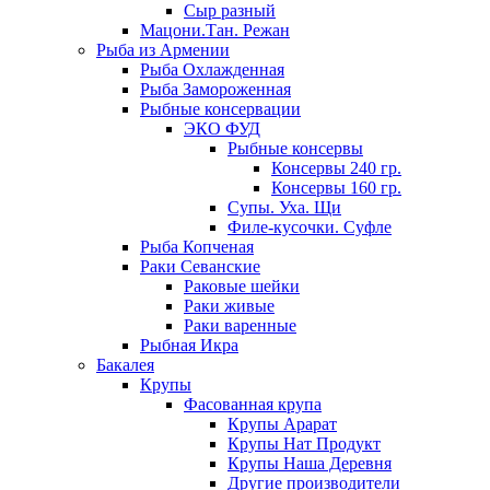
Сыр разный
Мацони.Тан. Режан
Рыба из Армении
Рыба Охлажденная
Рыба Замороженная
Рыбные консервации
ЭКО ФУД
Рыбные консервы
Консервы 240 гр.
Консервы 160 гр.
Супы. Уха. Щи
Филе-кусочки. Суфле
Рыба Копченая
Раки Севанские
Раковые шейки
Раки живые
Раки варенные
Рыбная Икра
Бакалея
Крупы
Фасованная крупа
Крупы Арарат
Крупы Нат Продукт
Крупы Наша Деревня
Другие производители