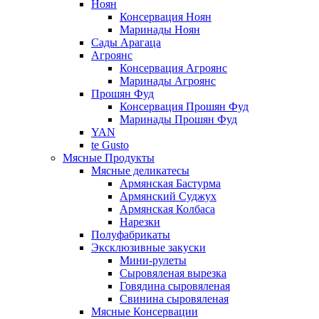
Ноян
Консервация Ноян
Маринады Ноян
Сады Арагаца
Агроянс
Консервация Агроянс
Маринады Агроянс
Прошян Фуд
Консервация Прошян Фуд
Маринады Прошян Фуд
YAN
te Gusto
Мясные Продукты
Мясные деликатесы
Армянская Бастурма
Армянский Суджух
Армянская Колбаса
Нарезки
Полуфабрикаты
Эксклюзивные закуски
Мини-рулеты
Сыровяленая вырезка
Говядина сыровяленая
Свинина сыровяленая
Мясные Консервации