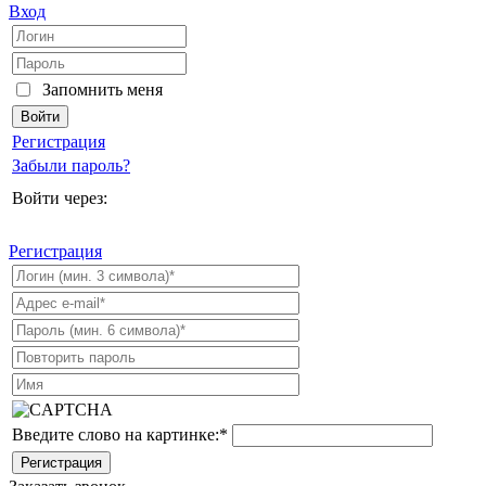
Вход
Запомнить меня
Регистрация
Забыли пароль?
Войти через:
Регистрация
Введите слово на картинке:
*