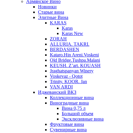
Армянское Вино
Новинки
Старые вина
Элитные Вина
KARAS
Karas
Karas New
ZORAH
ALLURIA. TAKRI.
BERDASHEN
Kataro.Hin Areni.Voskeni
Old Bridge.Tushpa.Malani
KEUSH. Z’art. KOUASH
Jraghatspanyan Winery
Voskevaz - Qotot
Trinity. KOOR. Jan
VAN ARDI
Иджеванский ВКЗ
Коллекционные вина
Виноградные вина
Вина 0,75 л
Большой объем
Эксклюзивные вина
Фруктовые вина
Cувенирные вина