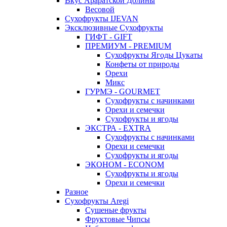
Вкус Араратской Долины
Весовой
Сухофрукты IJEVAN
Эксклюзивные Сухофрукты
ГИФТ - GIFT
ПРЕМИУМ - PREMIUM
Сухофрукты Ягоды Цукаты
Конфеты от природы
Орехи
Микс
ГУРМЭ - GOURMET
Сухофрукты с начинками
Орехи и семечки
Сухофрукты и ягоды
ЭКСТРА - EXTRA
Сухофрукты с начинками
Орехи и семечки
Сухофрукты и ягоды
ЭКОНОМ - ECONOM
Сухофрукты и ягоды
Орехи и семечки
Разное
Сухофрукты Aregi
Сушеные фрукты
Фруктовые Чипсы