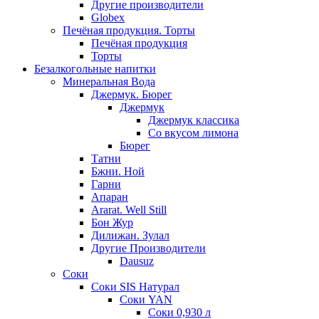
Другие производители
Globex
Печёная продукция. Торты
Печёная продукция
Торты
Безалкогольные напитки
Минеральная Вода
Джермук. Бюрег
Джермук
Джермук классика
Со вкусом лимона
Бюрег
Татни
Бжни. Ной
Гарни
Апаран
Ararat. Well Still
Бон Жур
Дилижан. Зулал
Другие Производители
Dausuz
Соки
Соки SIS Натурал
Соки YAN
Соки 0,930 л