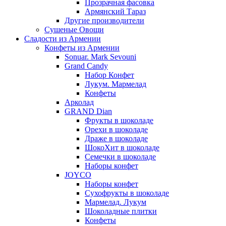
Прозрачная фасовка
Армянский Тараз
Другие производители
Сушеные Овощи
Сладости из Армении
Конфеты из Армении
Sonuar. Mark Sevouni
Grand Candy
Набор Конфет
Лукум. Мармелад
Конфеты
Арколад
GRAND Dian
Фрукты в шоколаде
Орехи в шоколаде
Драже в шоколаде
ШокоХит в шоколаде
Семечки в шоколаде
Наборы конфет
JOYCO
Наборы конфет
Сухофрукты в шоколаде
Мармелад. Лукум
Шоколадные плитки
Конфеты