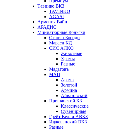
Премиум
Тавинко ВКЗ
TAVINKO
AGASI
Армения Вайн
АРАДИС
Миниатюрные Коньяки
Оганян Бренди
Мараси КД
СИС АЛКО
Животные
Храмы
Разные
Мадатовъ
МАП
Арамэ
Золотой
Армина
Айвазовский
Прошянский КЗ
Классические
Сувенирные
Грейт Велли АВКЗ
Иджеванский ВКЗ
Разные