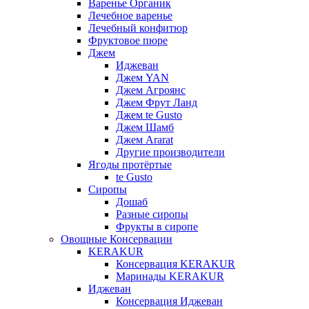
Варенье Органик
Лечебное варенье
Лечебный конфитюр
Фруктовое пюре
Джем
Иджеван
Джем YAN
Джем Агроянс
Джем Фрут Ланд
Джем te Gusto
Джем Шамб
Джем Ararat
Другие производители
Ягоды протёртые
te Gusto
Сиропы
Дошаб
Разные сиропы
Фрукты в сиропе
Овощные Консервации
KERAKUR
Консервация KERAKUR
Маринады KERAKUR
Иджеван
Консервация Иджеван