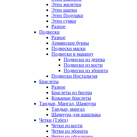
Этно жилетки
Этно шапки
Этно Подушки
Этно сумки
Разное
Подвески
Разное
Армянские буквы
Подвески маски
Подвески в машину
Подвески из дерева
Подвески из кости
Подвески из эбонита
Подвески Ностальгия
Браслеты
Разное
Браслеты из бисера
Кожаные браслеты
Тандыр, Мангал, Шампура
Тандыр, мангал
Шампура для шашлыка
Четки (Тзбех)
Четки из кости
Четки из эбонита
Четки из обсидиана