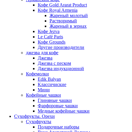
Кофе Gold Ararat Product
Кофе Royal Armenia
Жареный молотый
Растворимый
Жареный в зернах
Кофе Jezva
Le Café Paris
Кофе Grounds
Другие производители
джезва для кофе
Джезва
Джезва с песком
Джезва индукционной
Кофемолки
Edik Balyan
Классичиские
Мини
Кофейные чашки
Глиняные чашки
Фарфоровые чашки
Медные кофейные чашки
Сухофрукты. Орехи
Сухофрукты
Подарочные наборы