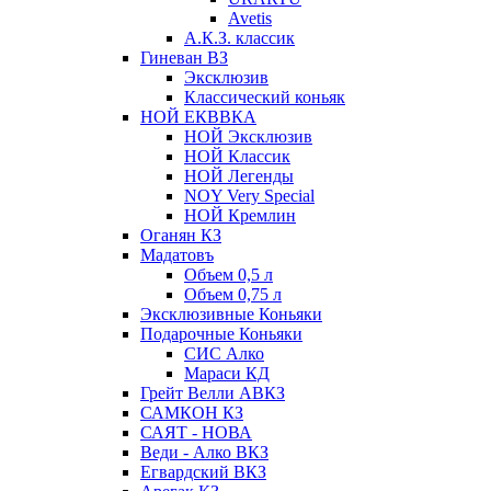
Avetis
А.К.З. классик
Гиневан ВЗ
Эксклюзив
Классический коньяк
НОЙ ЕКВВКА
НОЙ Эксклюзив
НОЙ Классик
НОЙ Легенды
NOY Very Speсial
НОЙ Кремлин
Оганян КЗ
Мадатовъ
Объем 0,5 л
Объем 0,75 л
Эксклюзивные Коньяки
Подарочные Коньяки
СИС Алко
Мараси КД
Грейт Велли АВКЗ
САМКОН КЗ
САЯТ - НОВА
Веди - Алко ВКЗ
Егвардский ВКЗ