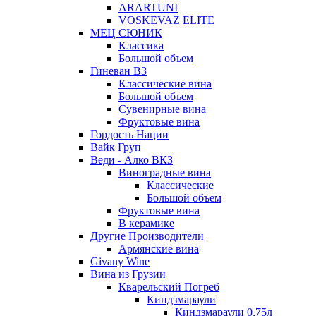
ARARTUNI
VOSKEVAZ ELITE
МЕЦ СЮНИК
Классика
Большой объем
Гиневан ВЗ
Классические вина
Большой объем
Сувенирные вина
Фруктовые вина
Гордость Нации
Вайк Груп
Веди - Алко ВКЗ
Виноградные вина
Классические
Большой объем
Фруктовые вина
В керамике
Другие Производители
Армянские вина
Givany Wine
Вина из Грузии
Кварельский Погреб
Киндзмараули
Киндзмараули 0,75л