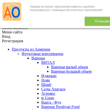
Нашим интернет-магазином намного удобнее
+7 (495) 646-888-1
пользоваться с помощью бесплатного приложения!
В корзине
0
товаров
Установи
x
Меню каталога
Меню сайта
Вход
Регистрация
Продукты из Армении
Фруктовые консервации
Варенье
ВИТАЛ
Варенья малый объем
Варенья большой объем
Иджеван
Ноян
Шамб
Сады Арагаца
Агроянс
te Gusto
Варга - Фуд
Варенье Proshyan Food