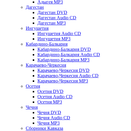
Адыгея MP3
Дагестан
Дагестан DVD
Дагестан Audio CD
Дагестан MP3
Ингушетия
Ингушетия Audio CD
Ингушетия MP3
Кабардино-Балкария
Кабардино-Балкария DVD
Кабардино-Балкария Audio CD
Кабардино-Балкария MP3
Карачаево-Черкесия
Карачаево-Черкесия DVD
Карачаево-Черкесия Audio CD
Карачаево-Черкесия MP3
Осетия
Осетия DVD
Осетия Audio CD
Осетия MP3
Чечня
Чечня DVD
Чечня Audio CD
Чечня MP3
Сборники Кавказа