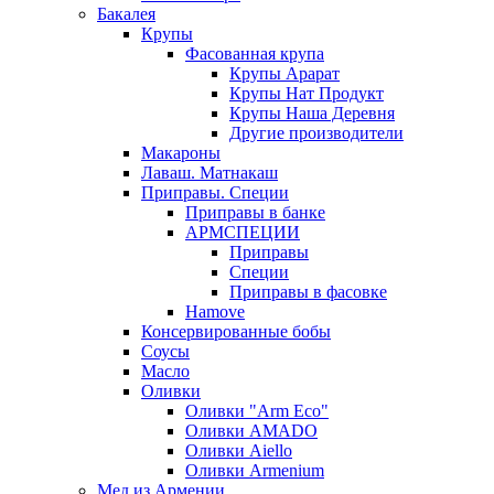
Бакалея
Крупы
Фасованная крупа
Крупы Арарат
Крупы Нат Продукт
Крупы Наша Деревня
Другие производители
Макароны
Лаваш. Матнакаш
Приправы. Специи
Приправы в банке
АРМСПЕЦИИ
Приправы
Специи
Приправы в фасовке
Hamove
Консервированные бобы
Соусы
Масло
Оливки
Оливки "Arm Eco"
Оливки AMADO
Оливки Aiello
Оливки Armenium
Мед из Армении