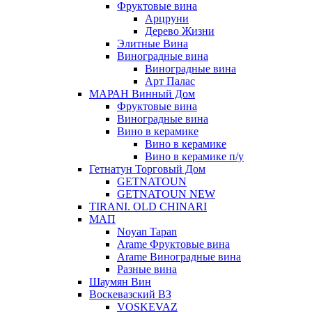
Фруктовые вина
Арцруни
Дерево Жизни
Элитные Вина
Виноградные вина
Виноградные вина
Арт Палас
МАРАН Винный Дом
Фруктовые вина
Виноградные вина
Вино в керамике
Вино в керамике
Вино в керамике п/у
Гетнатун Торговый Дом
GETNATOUN
GETNATOUN NEW
TIRANI. OLD CHINARI
МАП
Noyan Tapan
Arame Фруктовые вина
Arame Виноградные вина
Разные вина
Шаумян Вин
Воскевазский ВЗ
VOSKEVAZ