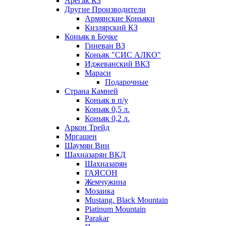
Арегак КЗ
Другие Производители
Армянские Коньяки
Кизлярский КЗ
Коньяк в Бочке
Гиневан ВЗ
Коньяк "СИС АЛКО"
Иджеванский ВКЗ
Мараси
Подарочные
Страна Камней
Коньяк в п/у
Коньяк 0,5 л.
Коньяк 0,2 л.
Аркон Трейд
Мргашен
Шаумян Вин
Шахназарян ВКД
Шахназарян
ГАЯСОН
Жемчужина
Мозаика
Mustang. Black Mountain
Platinum Mountain
Parakar