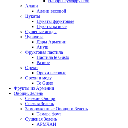
Наборы сухофруктов
Алани
Алани весовой
Цукаты
Цукаты фруктовые
Цукаты разные
Сушеные ягоды
Чурчхела
Дары Армении
Ануш
Фруктовая пастила
Пастила te Gusto
Разное
Орехи
Орехи весовые
Орехи в меду
Te Gusto
Фрукты из Армении
Овощи. Зелень
Свежие Овощи
Свежая Зелень
Замороженные Овощи и Зелень
Тамара фрут
Сушеная Зелень
АРМЧАЙ