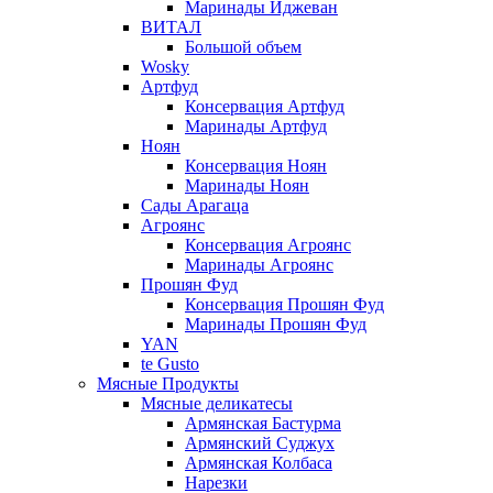
Маринады Иджеван
ВИТАЛ
Большой объем
Wosky
Артфуд
Консервация Артфуд
Маринады Артфуд
Ноян
Консервация Ноян
Маринады Ноян
Сады Арагаца
Агроянс
Консервация Агроянс
Маринады Агроянс
Прошян Фуд
Консервация Прошян Фуд
Маринады Прошян Фуд
YAN
te Gusto
Мясные Продукты
Мясные деликатесы
Армянская Бастурма
Армянский Суджух
Армянская Колбаса
Нарезки