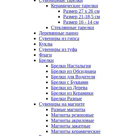
Сувенирные тарелки
Керамические тарелки
Размер 27 х 26 см
Размер 21-18,5 см
Размер 16 - 14 см
Стеклянные тарелки
Деревянные панно
Сувениры из гипса
Куклы
Сувениры из туфа
Флаги
Брелки
Брелки Настальгия
Брелки из Обсидиана
Брелки для Водителя
Брелки с Буквами
Брелки из Дерева
Брелки из Керамики
Брелки Разные
Сувениры на магните
Разные магниты
Магниты резиновые
Магниты акриловые
Магниты закатные
Магниты керамические