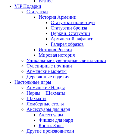
Разное
VIP Подарки
Статуэтки
История Армении
Статуэтки полистоун
Статуэтки бронза
Церкви. Статуэтки
Армянский алфавит
Галерея образов
История России
Мировая история
Уникальные сувенирные светильники
Сувенирные ночники
Армянские монеты
Деревянные изделия
Настольные игры
Армянские Нарды
Нарды + Шахматы
Шахматы
Ломберные столы
Аксессуары для нард
Аксессуары
Фишки для нард
Кости. Зары
Другие производители