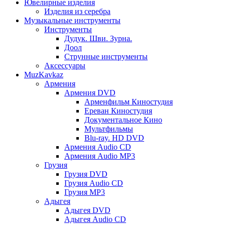
Ювелирные изделия
Изделия из серебра
Музыкальные инструменты
Инструменты
Дудук. Шви. Зурна.
Доол
Струнные инструменты
Аксессуары
MuzKavkaz
Армения
Армения DVD
Арменфильм Киностудия
Ереван Киностудия
Документальное Кино
Мультфильмы
Blu-ray. HD DVD
Армения Audio CD
Армения Audio MP3
Грузия
Грузия DVD
Грузия Audio CD
Грузия MP3
Адыгея
Адыгея DVD
Адыгея Audio CD