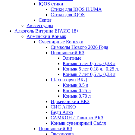
IQOS стики
Стики для IQOS ILUMA
Стики для IQOS
Сenter
Акссессуары
Алкоголь Витрина ЕГАИС 18+
Армянский Коньяк
Сувенирные Коньяки
Символы Нового 2026 Года
Прошянский КЗ
Элитные
Коньяк 5 лет 0,5 л., 0,33 л
Коньяк 5 лет 0,18 л., 0,25 л.
Коньяк 7 лет 0,5 л., 0,33 л
Шахназарян ВКД
Коньяк 0,5 л
Коньяк 0,25 л
Коньяк 0,70 л
Иджеванский ВКЗ
СИС АЛКО
Веди Алко
САМКОН / Тавинко ВКЗ
Коньяк сувенирный Сабля
Прошянский КЗ
Эксклюзив