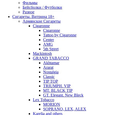
Фильмы
Бейсболки / Футболки
Разное
Сигареты. Витрина 18+
Армянские Сигареты
Cigaronne
Cigaronne
Tattoo by Cigaronne
Center
AMG
5th Street
Mackintosh
GRAND TABACCO
Akhtamar
Ararat
Nostalgia
Classic
TIP TOP
TRIUMPH. VIP
MT. BLACK TIP
GT. Elegant. New Bleck
Lex Tobacco
MORION
SOPRANO, LEX, ALEX
Karelia and others