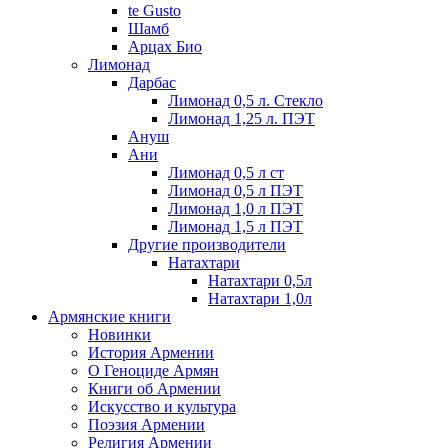
te Gusto
Шамб
Арцах Био
Лимонад
Дарбас
Лимонад 0,5 л. Стекло
Лимонад 1,25 л. ПЭТ
Ануш
Ани
Лимонад 0,5 л ст
Лимонад 0,5 л ПЭТ
Лимонад 1,0 л ПЭТ
Лимонад 1,5 л ПЭТ
Другие производители
Натахтари
Натахтари 0,5л
Натахтари 1,0л
Армянские книги
Новинки
История Армении
О Геноциде Армян
Книги об Армении
Иcкусство и культура
Поэзия Армении
Религия Армении