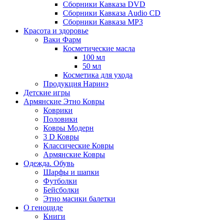
Сборники Кавказа DVD
Сборники Кавказа Audio CD
Сборники Кавказа MP3
Красота и здоровье
Ваки Фарм
Косметические масла
100 мл
50 мл
Косметика для ухода
Продукция Наринэ
Детские игры
Армянские Этно Ковры
Коврики
Половики
Ковры Модерн
3 D Ковры
Классические Ковры
Армянские Ковры
Одежда. Обувь
Шарфы и шапки
Футболки
Бейсболки
Этно масики балетки
О геноциде
Книги