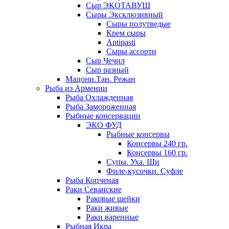
Сыр ЭКОТАВУШ
Сыры Эксклюзивный
Сыры полутведые
Крем сыры
Antipasti
Сыры ассорти
Сыр Чечил
Сыр разный
Мацони.Тан. Режан
Рыба из Армении
Рыба Охлажденная
Рыба Замороженная
Рыбные консервации
ЭКО ФУД
Рыбные консервы
Консервы 240 гр.
Консервы 160 гр.
Супы. Уха. Щи
Филе-кусочки. Суфле
Рыба Копченая
Раки Севанские
Раковые шейки
Раки живые
Раки варенные
Рыбная Икра