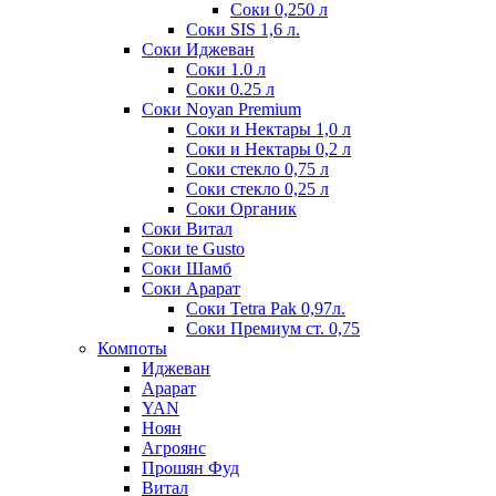
Соки 0,250 л
Соки SIS 1,6 л.
Соки Иджеван
Соки 1.0 л
Соки 0.25 л
Соки Noyan Premium
Соки и Нектары 1,0 л
Соки и Нектары 0,2 л
Соки стекло 0,75 л
Соки стекло 0,25 л
Соки Органик
Соки Витал
Соки te Gusto
Соки Шамб
Соки Арарат
Соки Tetra Pak 0,97л.
Соки Премиум ст. 0,75
Компоты
Иджеван
Арарат
YAN
Ноян
Агроянс
Прошян Фуд
Витал