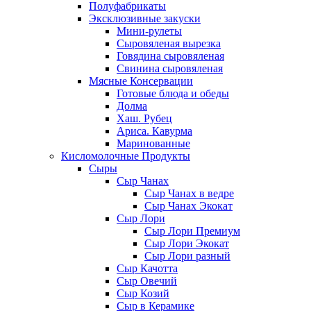
Полуфабрикаты
Эксклюзивные закуски
Мини-рулеты
Сыровяленая вырезка
Говядина сыровяленая
Свинина сыровяленая
Мясные Консервации
Готовые блюда и обеды
Долма
Хаш. Рубец
Ариса. Кавурма
Маринованные
Кисломолочные Продукты
Сыры
Сыр Чанах
Сыр Чанах в ведре
Сыр Чанах Экокат
Сыр Лори
Сыр Лори Премиум
Сыр Лори Экокат
Сыр Лори разный
Сыр Качотта
Сыр Овечий
Сыр Козий
Сыр в Керамике