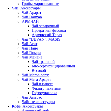
Грибы маринованные
Чай. Аксессуары
Чай Арарат
Чай Darman
АРМЧАЙ
Чай заварочный
Прозрачная фасовка
Армянский Тараз
Чай "IJEVAN". MASIS
Чай Агат
Чай Нане
Чай Гюмри
Чай Манана
Чай травяной
Био-сертифицированный
Весовой
Чай Meron berry
Чай Мега Арарат
Чай в пакете
Фильтр-пакетики
Гофроупаковка
Чай Амарас
Чайные аксессуары
Кофе. Аксессуары
Армянский кофе