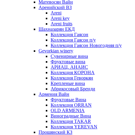
Матевосян Вайн
Аренийский ВЗ
Areni
Areni key
Areni fruits
Шахназарян ЕКД
Коллекция Гаясон
Коллекция Гаясон п/у
Коллекция Гаясон Новогодняя п/у
Gevorkian winery
Сувенирные вина
Фруктовые вина
АРИАЦ. АНАИС
Коллекция КОРОНА
Коллекция Геворкян
Крепленые вина
Абрикосовый Бренди
Армения Вайн
Фруктовые Вина
Коллекция ORRAN
OLD ARMENIA
Виноградные Вина
Коллекция TAKAR
Коллекция YEREVAN
Прошянский КЗ