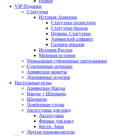
Разное
VIP Подарки
Статуэтки
История Армении
Статуэтки полистоун
Статуэтки бронза
Церкви. Статуэтки
Армянский алфавит
Галерея образов
История России
Мировая история
Уникальные сувенирные светильники
Сувенирные ночники
Армянские монеты
Деревянные изделия
Настольные игры
Армянские Нарды
Нарды + Шахматы
Шахматы
Ломберные столы
Аксессуары для нард
Аксессуары
Фишки для нард
Кости. Зары
Другие производители