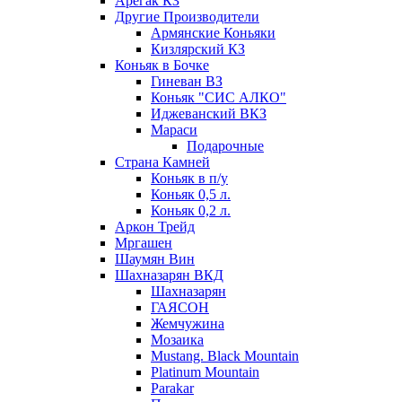
Арегак КЗ
Другие Производители
Армянские Коньяки
Кизлярский КЗ
Коньяк в Бочке
Гиневан ВЗ
Коньяк "СИС АЛКО"
Иджеванский ВКЗ
Мараси
Подарочные
Страна Камней
Коньяк в п/у
Коньяк 0,5 л.
Коньяк 0,2 л.
Аркон Трейд
Мргашен
Шаумян Вин
Шахназарян ВКД
Шахназарян
ГАЯСОН
Жемчужина
Мозаика
Mustang. Black Mountain
Platinum Mountain
Parakar