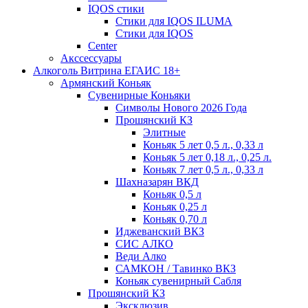
IQOS стики
Стики для IQOS ILUMA
Стики для IQOS
Сenter
Акссессуары
Алкоголь Витрина ЕГАИС 18+
Армянский Коньяк
Сувенирные Коньяки
Символы Нового 2026 Года
Прошянский КЗ
Элитные
Коньяк 5 лет 0,5 л., 0,33 л
Коньяк 5 лет 0,18 л., 0,25 л.
Коньяк 7 лет 0,5 л., 0,33 л
Шахназарян ВКД
Коньяк 0,5 л
Коньяк 0,25 л
Коньяк 0,70 л
Иджеванский ВКЗ
СИС АЛКО
Веди Алко
САМКОН / Тавинко ВКЗ
Коньяк сувенирный Сабля
Прошянский КЗ
Эксклюзив