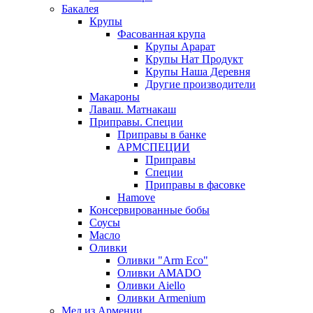
Бакалея
Крупы
Фасованная крупа
Крупы Арарат
Крупы Нат Продукт
Крупы Наша Деревня
Другие производители
Макароны
Лаваш. Матнакаш
Приправы. Специи
Приправы в банке
АРМСПЕЦИИ
Приправы
Специи
Приправы в фасовке
Hamove
Консервированные бобы
Соусы
Масло
Оливки
Оливки "Arm Eco"
Оливки AMADO
Оливки Aiello
Оливки Armenium
Мед из Армении