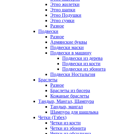
Этно жилетки
Этно шапки
Этно Подушки
Этно сумки
Разное
Подвески
Разное
Армянские буквы
Подвески маски
Подвески в машину
Подвески из дерева
Подвески из кости
Подвески из эбонита
Подвески Ностальгия
Браслеты
Разное
Браслеты из бисера
Кожаные браслеты
Тандыр, Мангал, Шампура
Тандыр, мангал
Шампура для шашлыка
Четки (Тзбех)
Четки из кости
Четки из эбонита
Четки из обсидиана