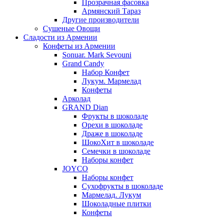
Прозрачная фасовка
Армянский Тараз
Другие производители
Сушеные Овощи
Сладости из Армении
Конфеты из Армении
Sonuar. Mark Sevouni
Grand Candy
Набор Конфет
Лукум. Мармелад
Конфеты
Арколад
GRAND Dian
Фрукты в шоколаде
Орехи в шоколаде
Драже в шоколаде
ШокоХит в шоколаде
Семечки в шоколаде
Наборы конфет
JOYCO
Наборы конфет
Сухофрукты в шоколаде
Мармелад. Лукум
Шоколадные плитки
Конфеты