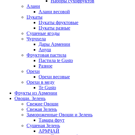
Наборы сухофруктов
Алани
Алани весовой
Цукаты
Цукаты фруктовые
Цукаты разные
Сушеные ягоды
Чурчхела
Дары Армении
Ануш
Фруктовая пастила
Пастила te Gusto
Разное
Орехи
Орехи весовые
Орехи в меду
Te Gusto
Фрукты из Армении
Овощи. Зелень
Свежие Овощи
Свежая Зелень
Замороженные Овощи и Зелень
Тамара фрут
Сушеная Зелень
АРМЧАЙ