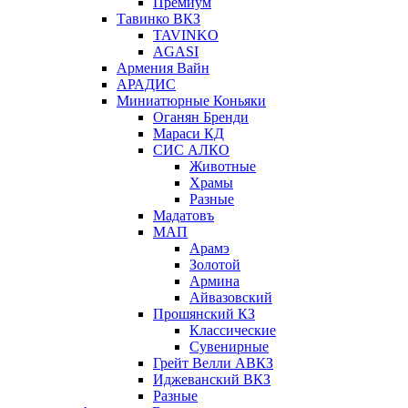
Премиум
Тавинко ВКЗ
TAVINKO
AGASI
Армения Вайн
АРАДИС
Миниатюрные Коньяки
Оганян Бренди
Мараси КД
СИС АЛКО
Животные
Храмы
Разные
Мадатовъ
МАП
Арамэ
Золотой
Армина
Айвазовский
Прошянский КЗ
Классические
Сувенирные
Грейт Велли АВКЗ
Иджеванский ВКЗ
Разные