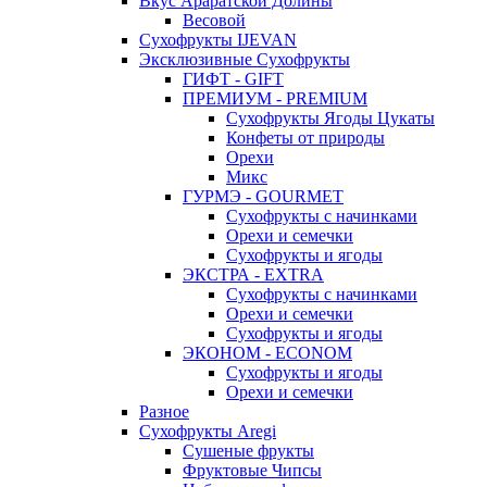
Вкус Араратской Долины
Весовой
Сухофрукты IJEVAN
Эксклюзивные Сухофрукты
ГИФТ - GIFT
ПРЕМИУМ - PREMIUM
Сухофрукты Ягоды Цукаты
Конфеты от природы
Орехи
Микс
ГУРМЭ - GOURMET
Сухофрукты с начинками
Орехи и семечки
Сухофрукты и ягоды
ЭКСТРА - EXTRA
Сухофрукты с начинками
Орехи и семечки
Сухофрукты и ягоды
ЭКОНОМ - ECONOM
Сухофрукты и ягоды
Орехи и семечки
Разное
Сухофрукты Aregi
Сушеные фрукты
Фруктовые Чипсы