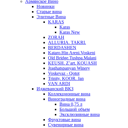
Армянское Вино
Новинки
Старые вина
Элитные Вина
KARAS
Karas
Karas New
ZORAH
ALLURIA. TAKRI.
BERDASHEN
Kataro.Hin Areni.Voskeni
Old Bridge.Tushpa.Malani
KEUSH. Z’art. KOUASH
Jraghatspanyan Winery
Voskevaz - Qotot
Trinity. KOOR. Jan
VAN ARDI
Иджеванский ВКЗ
Коллекционные вина
Виноградные вина
Вина 0,75 л
Большой объем
Эксклюзивные вина
Фруктовые вина
Cувенирные вина