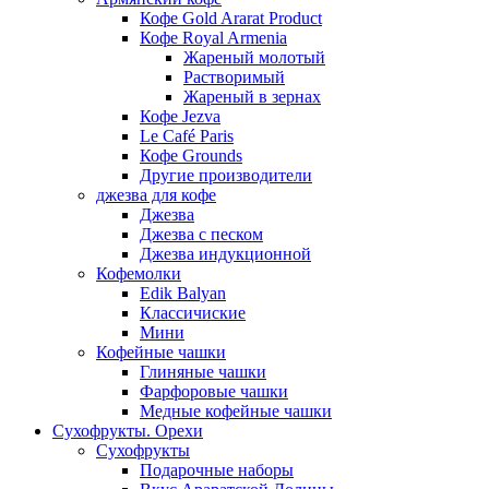
Кофе Gold Ararat Product
Кофе Royal Armenia
Жареный молотый
Растворимый
Жареный в зернах
Кофе Jezva
Le Café Paris
Кофе Grounds
Другие производители
джезва для кофе
Джезва
Джезва с песком
Джезва индукционной
Кофемолки
Edik Balyan
Классичиские
Мини
Кофейные чашки
Глиняные чашки
Фарфоровые чашки
Медные кофейные чашки
Сухофрукты. Орехи
Сухофрукты
Подарочные наборы