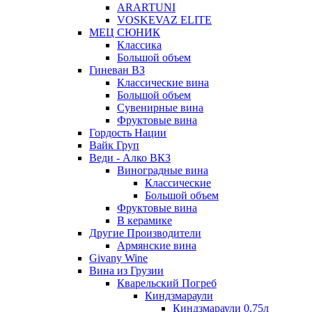
ARARTUNI
VOSKEVAZ ELITE
МЕЦ СЮНИК
Классика
Большой объем
Гиневан ВЗ
Классические вина
Большой объем
Сувенирные вина
Фруктовые вина
Гордость Нации
Вайк Груп
Веди - Алко ВКЗ
Виноградные вина
Классические
Большой объем
Фруктовые вина
В керамике
Другие Производители
Армянские вина
Givany Wine
Вина из Грузии
Кварельский Погреб
Киндзмараули
Киндзмараули 0,75л