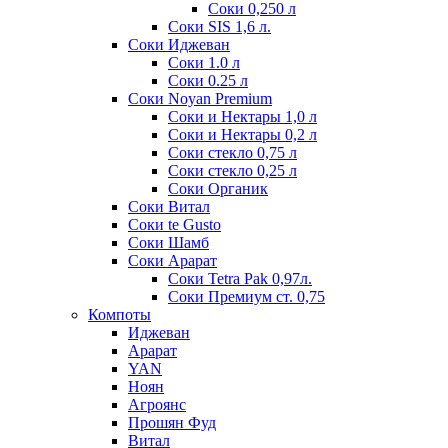
Соки 0,250 л
Соки SIS 1,6 л.
Соки Иджеван
Соки 1.0 л
Соки 0.25 л
Соки Noyan Premium
Соки и Нектары 1,0 л
Соки и Нектары 0,2 л
Соки стекло 0,75 л
Соки стекло 0,25 л
Соки Органик
Соки Витал
Соки te Gusto
Соки Шамб
Соки Арарат
Соки Tetra Pak 0,97л.
Соки Премиум ст. 0,75
Компоты
Иджеван
Арарат
YAN
Ноян
Агроянс
Прошян Фуд
Витал