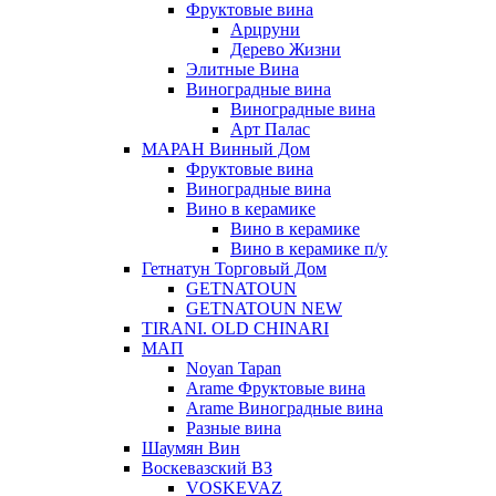
Фруктовые вина
Арцруни
Дерево Жизни
Элитные Вина
Виноградные вина
Виноградные вина
Арт Палас
МАРАН Винный Дом
Фруктовые вина
Виноградные вина
Вино в керамике
Вино в керамике
Вино в керамике п/у
Гетнатун Торговый Дом
GETNATOUN
GETNATOUN NEW
TIRANI. OLD CHINARI
МАП
Noyan Tapan
Arame Фруктовые вина
Arame Виноградные вина
Разные вина
Шаумян Вин
Воскевазский ВЗ
VOSKEVAZ