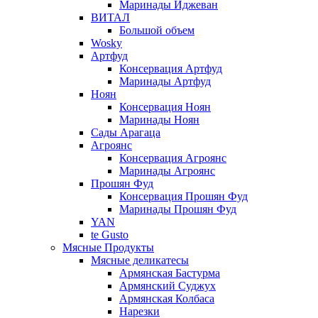
Маринады Иджеван
ВИТАЛ
Большой объем
Wosky
Артфуд
Консервация Артфуд
Маринады Артфуд
Ноян
Консервация Ноян
Маринады Ноян
Сады Арагаца
Агроянс
Консервация Агроянс
Маринады Агроянс
Прошян Фуд
Консервация Прошян Фуд
Маринады Прошян Фуд
YAN
te Gusto
Мясные Продукты
Мясные деликатесы
Армянская Бастурма
Армянский Суджух
Армянская Колбаса
Нарезки