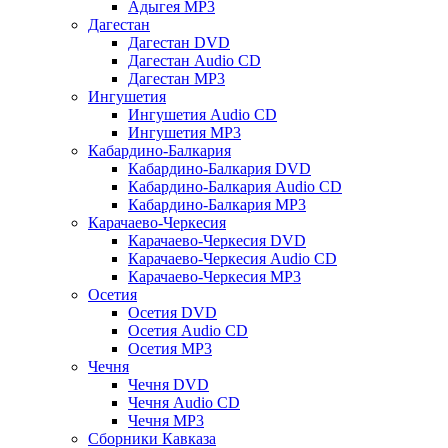
Адыгея MP3
Дагестан
Дагестан DVD
Дагестан Audio CD
Дагестан MP3
Ингушетия
Ингушетия Audio CD
Ингушетия MP3
Кабардино-Балкария
Кабардино-Балкария DVD
Кабардино-Балкария Audio CD
Кабардино-Балкария MP3
Карачаево-Черкесия
Карачаево-Черкесия DVD
Карачаево-Черкесия Audio CD
Карачаево-Черкесия MP3
Осетия
Осетия DVD
Осетия Audio CD
Осетия MP3
Чечня
Чечня DVD
Чечня Audio CD
Чечня MP3
Сборники Кавказа