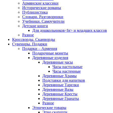
Армянские классики
Исторические романы
Публицистика
Словари. Разговорники
Учебники. Самоучители
Детские книги
Для дошкольников<br> и младших классов
Разное
Кроссворды. Сканворды
Сувениры. Подарки
Подарки – Армения
Подарочные монеты
Деревянные изделия
Деревянные часы
Часы настольные
Часы настенные
Деревянные Храмы
Подставки для напитков
Деревянные Тарелки
Деревянные Вазы
Деревянные Кресты
Деревянные Гранаты
Разное
Этнические товары
Этно скатерти