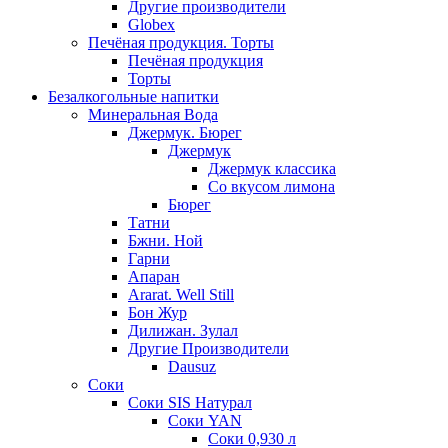
Другие производители
Globex
Печёная продукция. Торты
Печёная продукция
Торты
Безалкогольные напитки
Минеральная Вода
Джермук. Бюрег
Джермук
Джермук классика
Со вкусом лимона
Бюрег
Татни
Бжни. Ной
Гарни
Апаран
Ararat. Well Still
Бон Жур
Дилижан. Зулал
Другие Производители
Dausuz
Соки
Соки SIS Натурал
Соки YAN
Соки 0,930 л