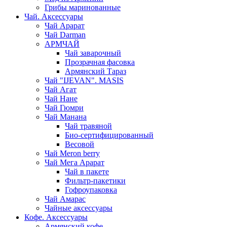
Грибы маринованные
Чай. Аксессуары
Чай Арарат
Чай Darman
АРМЧАЙ
Чай заварочный
Прозрачная фасовка
Армянский Тараз
Чай "IJEVAN". MASIS
Чай Агат
Чай Нане
Чай Гюмри
Чай Манана
Чай травяной
Био-сертифицированный
Весовой
Чай Meron berry
Чай Мега Арарат
Чай в пакете
Фильтр-пакетики
Гофроупаковка
Чай Амарас
Чайные аксессуары
Кофе. Аксессуары
Армянский кофе