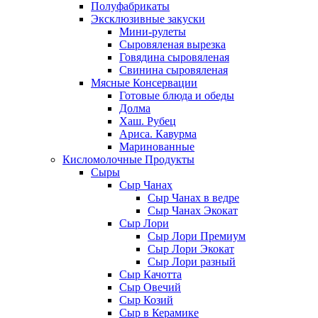
Полуфабрикаты
Эксклюзивные закуски
Мини-рулеты
Сыровяленая вырезка
Говядина сыровяленая
Свинина сыровяленая
Мясные Консервации
Готовые блюда и обеды
Долма
Хаш. Рубец
Ариса. Кавурма
Маринованные
Кисломолочные Продукты
Сыры
Сыр Чанах
Сыр Чанах в ведре
Сыр Чанах Экокат
Сыр Лори
Сыр Лори Премиум
Сыр Лори Экокат
Сыр Лори разный
Сыр Качотта
Сыр Овечий
Сыр Козий
Сыр в Керамике