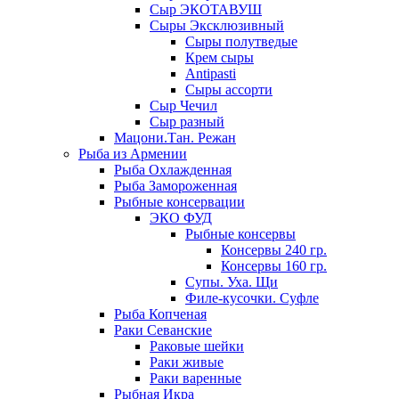
Сыр ЭКОТАВУШ
Сыры Эксклюзивный
Сыры полутведые
Крем сыры
Antipasti
Сыры ассорти
Сыр Чечил
Сыр разный
Мацони.Тан. Режан
Рыба из Армении
Рыба Охлажденная
Рыба Замороженная
Рыбные консервации
ЭКО ФУД
Рыбные консервы
Консервы 240 гр.
Консервы 160 гр.
Супы. Уха. Щи
Филе-кусочки. Суфле
Рыба Копченая
Раки Севанские
Раковые шейки
Раки живые
Раки варенные
Рыбная Икра