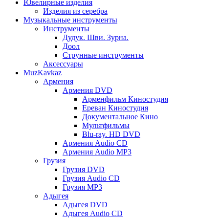
Ювелирные изделия
Изделия из серебра
Музыкальные инструменты
Инструменты
Дудук. Шви. Зурна.
Доол
Струнные инструменты
Аксессуары
MuzKavkaz
Армения
Армения DVD
Арменфильм Киностудия
Ереван Киностудия
Документальное Кино
Мультфильмы
Blu-ray. HD DVD
Армения Audio CD
Армения Audio MP3
Грузия
Грузия DVD
Грузия Audio CD
Грузия MP3
Адыгея
Адыгея DVD
Адыгея Audio CD