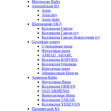
Матевосян Вайн
Аренийский ВЗ
Areni
Areni key
Areni fruits
Шахназарян ЕКД
Коллекция Гаясон
Коллекция Гаясон п/у
Коллекция Гаясон Новогодняя п/у
Gevorkian winery
Сувенирные вина
Фруктовые вина
АРИАЦ. АНАИС
Коллекция КОРОНА
Коллекция Геворкян
Крепленые вина
Абрикосовый Бренди
Армения Вайн
Фруктовые Вина
Коллекция ORRAN
OLD ARMENIA
Виноградные Вина
Коллекция TAKAR
Коллекция YEREVAN
Прошянский КЗ