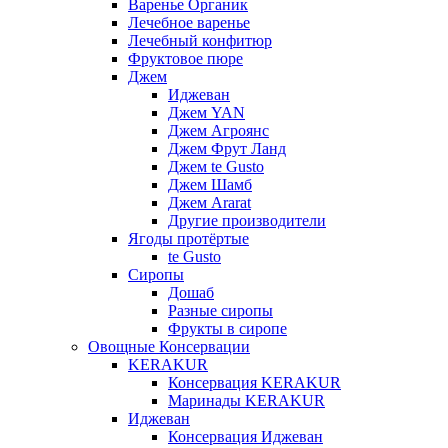
Варенье Органик
Лечебное варенье
Лечебный конфитюр
Фруктовое пюре
Джем
Иджеван
Джем YAN
Джем Агроянс
Джем Фрут Ланд
Джем te Gusto
Джем Шамб
Джем Ararat
Другие производители
Ягоды протёртые
te Gusto
Сиропы
Дошаб
Разные сиропы
Фрукты в сиропе
Овощные Консервации
KERAKUR
Консервация KERAKUR
Маринады KERAKUR
Иджеван
Консервация Иджеван