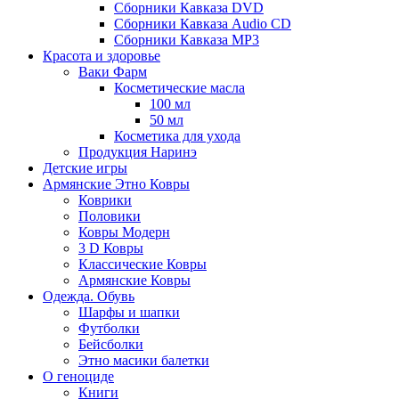
Сборники Кавказа DVD
Сборники Кавказа Audio CD
Сборники Кавказа MP3
Красота и здоровье
Ваки Фарм
Косметические масла
100 мл
50 мл
Косметика для ухода
Продукция Наринэ
Детские игры
Армянские Этно Ковры
Коврики
Половики
Ковры Модерн
3 D Ковры
Классические Ковры
Армянские Ковры
Одежда. Обувь
Шарфы и шапки
Футболки
Бейсболки
Этно масики балетки
О геноциде
Книги