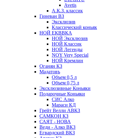
Avetis
А.К.З. классик
Гиневан ВЗ
Эксклюзив
Классический коньяк
НОЙ ЕКВВКА
НОЙ Эксклюзив
НОЙ Классик
НОЙ Легенды
NOY Very Speсial
НОЙ Кремлин
Оганян КЗ
Мадатовъ
Объем 0,5 л
Объем 0,75 л
Эксклюзивные Коньяки
Подарочные Коньяки
СИС Алко
Мараси КД
Грейт Велли АВКЗ
САМКОН КЗ
САЯТ - НОВА
Веди - Алко ВКЗ
Егвардский ВКЗ