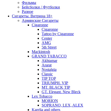
Фильмы
Бейсболки / Футболки
Разное
Сигареты. Витрина 18+
Армянские Сигареты
Cigaronne
Cigaronne
Tattoo by Cigaronne
Center
AMG
5th Street
Mackintosh
GRAND TABACCO
Akhtamar
Ararat
Nostalgia
Classic
TIP TOP
TRIUMPH. VIP
MT. BLACK TIP
GT. Elegant. New Bleck
Lex Tobacco
MORION
SOPRANO, LEX, ALEX
Karelia and others