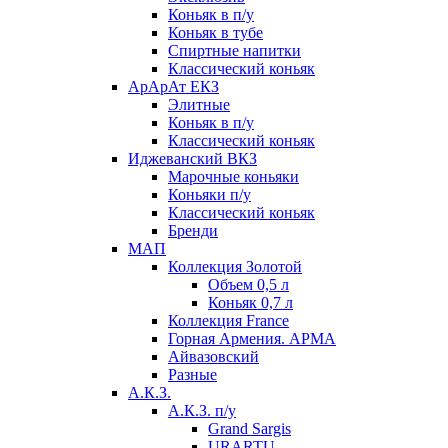
Коньяк в п/у
Коньяк в тубе
Спиртные напитки
Классический коньяк
АрАрАт ЕКЗ
Элитные
Коньяк в п/у
Классический коньяк
Иджеванский ВКЗ
Марочные коньяки
Коньяки п/у
Классический коньяк
Бренди
МАП
Коллекция Золотой
Объем 0,5 л
Коньяк 0,7 л
Коллекция France
Горная Армения. АРМА
Айвазовский
Разные
А.К.З.
А.К.З. п/у
Grand Sargis
URARTU