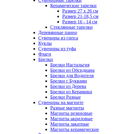
Сувенирные тарелки
Керамические тарелки
Размер 27 х 26 см
Размер 21-18,5 см
Размер 16 - 14 см
Стеклянные тарелки
Деревянные панно
Сувениры из гипса
Куклы
Сувениры из туфа
Флаги
Брелки
Брелки Настальгия
Брелки из Обсидиана
Брелки для Водителя
Брелки с Буквами
Брелки из Дерева
Брелки из Керамики
Брелки Разные
Сувениры на магните
Разные магниты
Магниты резиновые
Магниты акриловые
Магниты закатные
Магниты керамические