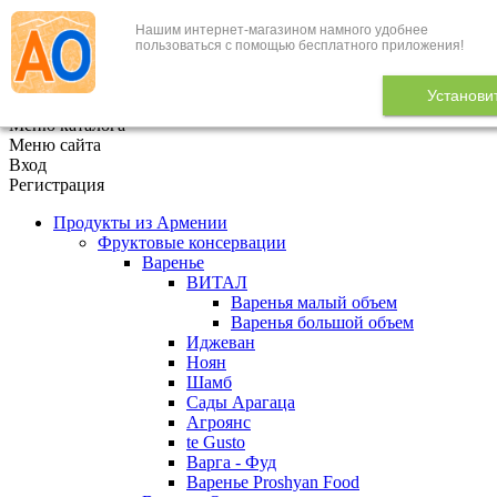
Нашим интернет-магазином намного удобнее
+7 (495) 646-888-1
пользоваться с помощью бесплатного приложения!
В корзине
0
товаров
Установи
x
Меню каталога
Меню сайта
Вход
Регистрация
Продукты из Армении
Фруктовые консервации
Варенье
ВИТАЛ
Варенья малый объем
Варенья большой объем
Иджеван
Ноян
Шамб
Сады Арагаца
Агроянс
te Gusto
Варга - Фуд
Варенье Proshyan Food