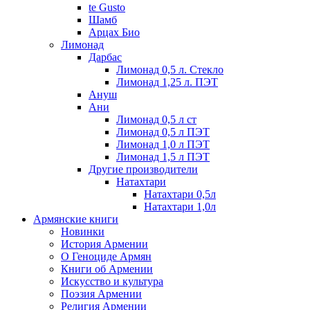
te Gusto
Шамб
Арцах Био
Лимонад
Дарбас
Лимонад 0,5 л. Стекло
Лимонад 1,25 л. ПЭТ
Ануш
Ани
Лимонад 0,5 л ст
Лимонад 0,5 л ПЭТ
Лимонад 1,0 л ПЭТ
Лимонад 1,5 л ПЭТ
Другие производители
Натахтари
Натахтари 0,5л
Натахтари 1,0л
Армянские книги
Новинки
История Армении
О Геноциде Армян
Книги об Армении
Иcкусство и культура
Поэзия Армении
Религия Армении