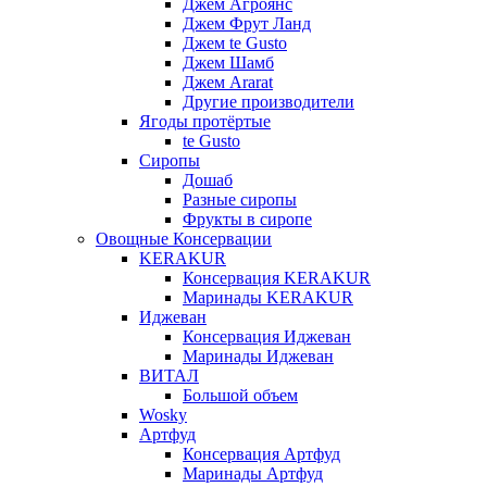
Джем Агроянс
Джем Фрут Ланд
Джем te Gusto
Джем Шамб
Джем Ararat
Другие производители
Ягоды протёртые
te Gusto
Сиропы
Дошаб
Разные сиропы
Фрукты в сиропе
Овощные Консервации
KERAKUR
Консервация KERAKUR
Маринады KERAKUR
Иджеван
Консервация Иджеван
Маринады Иджеван
ВИТАЛ
Большой объем
Wosky
Артфуд
Консервация Артфуд
Маринады Артфуд