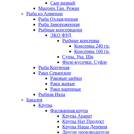
Сыр разный
Мацони.Тан. Режан
Рыба из Армении
Рыба Охлажденная
Рыба Замороженная
Рыбные консервации
ЭКО ФУД
Рыбные консервы
Консервы 240 гр.
Консервы 160 гр.
Супы. Уха. Щи
Филе-кусочки. Суфле
Рыба Копченая
Раки Севанские
Раковые шейки
Раки живые
Раки варенные
Рыбная Икра
Бакалея
Крупы
Фасованная крупа
Крупы Арарат
Крупы Нат Продукт
Крупы Наша Деревня
Другие производители