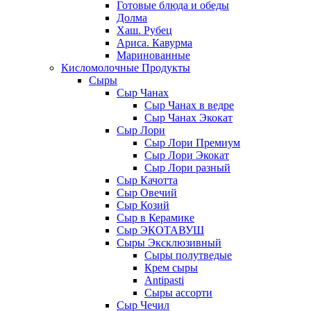
Готовые блюда и обеды
Долма
Хаш. Рубец
Ариса. Кавурма
Маринованные
Кисломолочные Продукты
Сыры
Сыр Чанах
Сыр Чанах в ведре
Сыр Чанах Экокат
Сыр Лори
Сыр Лори Премиум
Сыр Лори Экокат
Сыр Лори разный
Сыр Качотта
Сыр Овечий
Сыр Козий
Сыр в Керамике
Сыр ЭКОТАВУШ
Сыры Эксклюзивный
Сыры полутведые
Крем сыры
Antipasti
Сыры ассорти
Сыр Чечил