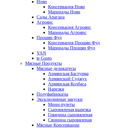
Ноян
Консервация Ноян
Маринады Ноян
Сады Арагаца
Агроянс
Консервация Агроянс
Маринады Агроянс
Прошян Фуд
Консервация Прошян Фуд
Маринады Прошян Фуд
YAN
te Gusto
Мясные Продукты
Мясные деликатесы
Армянская Бастурма
Армянский Суджух
Армянская Колбаса
Нарезки
Полуфабрикаты
Эксклюзивные закуски
Мини-рулеты
Сыровяленая вырезка
Говядина сыровяленая
Свинина сыровяленая
Мясные Консервации