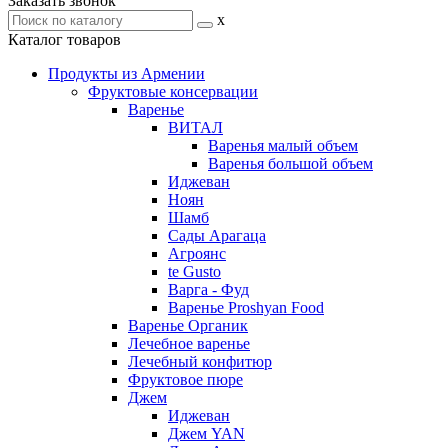
Заказать звонок
x
Каталог товаров
Продукты из Армении
Фруктовые консервации
Варенье
ВИТАЛ
Варенья малый объем
Варенья большой объем
Иджеван
Ноян
Шамб
Сады Арагаца
Агроянс
te Gusto
Варга - Фуд
Варенье Proshyan Food
Варенье Органик
Лечебное варенье
Лечебный конфитюр
Фруктовое пюре
Джем
Иджеван
Джем YAN