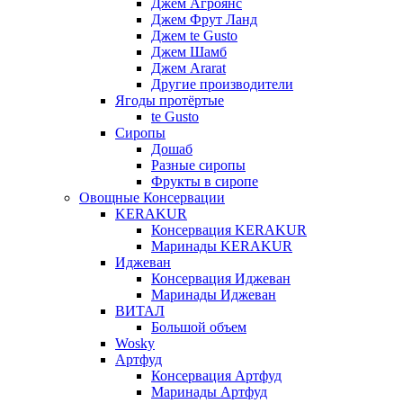
Джем Агроянс
Джем Фрут Ланд
Джем te Gusto
Джем Шамб
Джем Ararat
Другие производители
Ягоды протёртые
te Gusto
Сиропы
Дошаб
Разные сиропы
Фрукты в сиропе
Овощные Консервации
KERAKUR
Консервация KERAKUR
Маринады KERAKUR
Иджеван
Консервация Иджеван
Маринады Иджеван
ВИТАЛ
Большой объем
Wosky
Артфуд
Консервация Артфуд
Маринады Артфуд