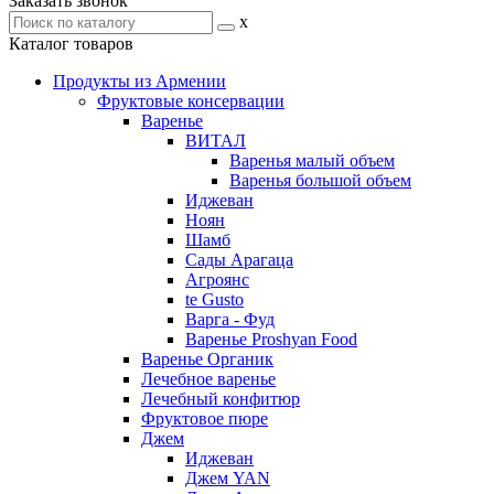
Заказать звонок
x
Каталог товаров
Продукты из Армении
Фруктовые консервации
Варенье
ВИТАЛ
Варенья малый объем
Варенья большой объем
Иджеван
Ноян
Шамб
Сады Арагаца
Агроянс
te Gusto
Варга - Фуд
Варенье Proshyan Food
Варенье Органик
Лечебное варенье
Лечебный конфитюр
Фруктовое пюре
Джем
Иджеван
Джем YAN