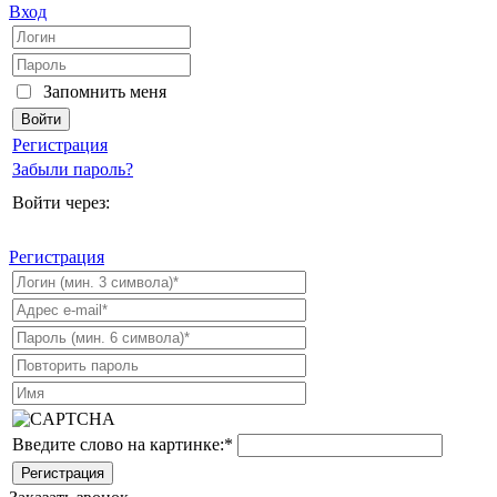
Вход
Запомнить меня
Регистрация
Забыли пароль?
Войти через:
Регистрация
Введите слово на картинке:
*