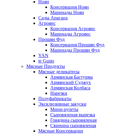
Ноян
Консервация Ноян
Маринады Ноян
Сады Арагаца
Агроянс
Консервация Агроянс
Маринады Агроянс
Прошян Фуд
Консервация Прошян Фуд
Маринады Прошян Фуд
YAN
te Gusto
Мясные Продукты
Мясные деликатесы
Армянская Бастурма
Армянский Суджух
Армянская Колбаса
Нарезки
Полуфабрикаты
Эксклюзивные закуски
Мини-рулеты
Сыровяленая вырезка
Говядина сыровяленая
Свинина сыровяленая
Мясные Консервации