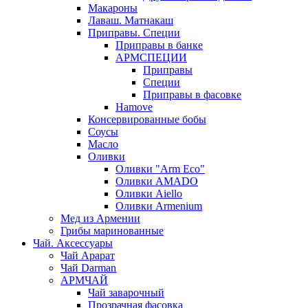
Макароны
Лаваш. Матнакаш
Приправы. Специи
Приправы в банке
АРМСПЕЦИИ
Приправы
Специи
Приправы в фасовке
Hamove
Консервированные бобы
Соусы
Масло
Оливки
Оливки "Arm Eco"
Оливки AMADO
Оливки Aiello
Оливки Armenium
Мед из Армении
Грибы маринованные
Чай. Аксессуары
Чай Арарат
Чай Darman
АРМЧАЙ
Чай заварочный
Прозрачная фасовка