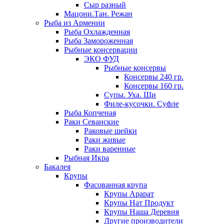
Сыр разный
Мацони.Тан. Режан
Рыба из Армении
Рыба Охлажденная
Рыба Замороженная
Рыбные консервации
ЭКО ФУД
Рыбные консервы
Консервы 240 гр.
Консервы 160 гр.
Супы. Уха. Щи
Филе-кусочки. Суфле
Рыба Копченая
Раки Севанские
Раковые шейки
Раки живые
Раки варенные
Рыбная Икра
Бакалея
Крупы
Фасованная крупа
Крупы Арарат
Крупы Нат Продукт
Крупы Наша Деревня
Другие производители