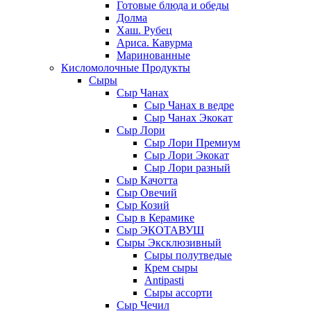
Готовые блюда и обеды
Долма
Хаш. Рубец
Ариса. Кавурма
Маринованные
Кисломолочные Продукты
Сыры
Сыр Чанах
Сыр Чанах в ведре
Сыр Чанах Экокат
Сыр Лори
Сыр Лори Премиум
Сыр Лори Экокат
Сыр Лори разный
Сыр Качотта
Сыр Овечий
Сыр Козий
Сыр в Керамике
Сыр ЭКОТАВУШ
Сыры Эксклюзивный
Сыры полутведые
Крем сыры
Antipasti
Сыры ассорти
Сыр Чечил