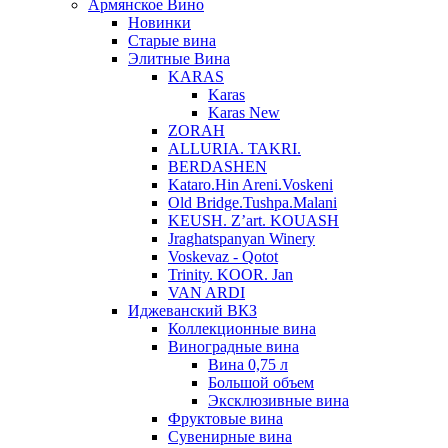
Армянское Вино
Новинки
Старые вина
Элитные Вина
KARAS
Karas
Karas New
ZORAH
ALLURIA. TAKRI.
BERDASHEN
Kataro.Hin Areni.Voskeni
Old Bridge.Tushpa.Malani
KEUSH. Z’art. KOUASH
Jraghatspanyan Winery
Voskevaz - Qotot
Trinity. KOOR. Jan
VAN ARDI
Иджеванский ВКЗ
Коллекционные вина
Виноградные вина
Вина 0,75 л
Большой объем
Эксклюзивные вина
Фруктовые вина
Cувенирные вина