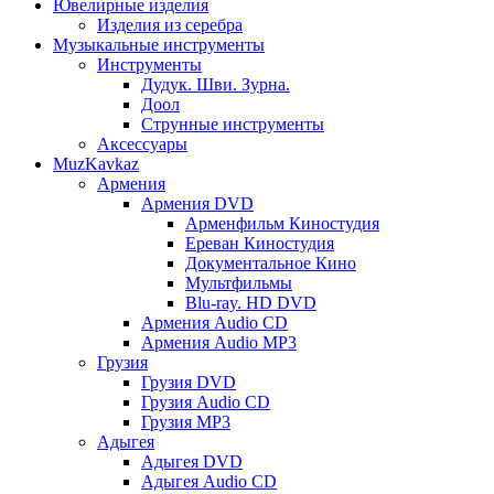
Ювелирные изделия
Изделия из серебра
Музыкальные инструменты
Инструменты
Дудук. Шви. Зурна.
Доол
Струнные инструменты
Аксессуары
MuzKavkaz
Армения
Армения DVD
Арменфильм Киностудия
Ереван Киностудия
Документальное Кино
Мультфильмы
Blu-ray. HD DVD
Армения Audio CD
Армения Audio MP3
Грузия
Грузия DVD
Грузия Audio CD
Грузия MP3
Адыгея
Адыгея DVD
Адыгея Audio CD