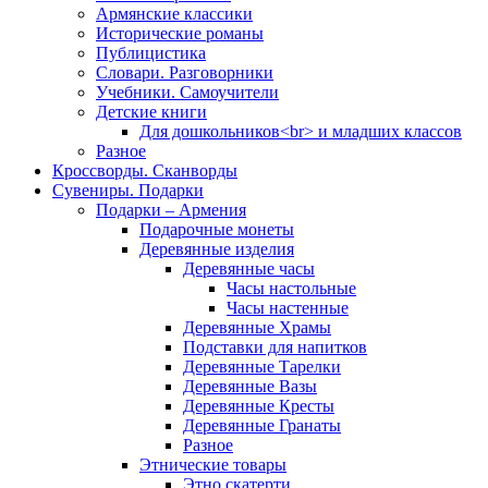
Армянские классики
Исторические романы
Публицистика
Словари. Разговорники
Учебники. Самоучители
Детские книги
Для дошкольников<br> и младших классов
Разное
Кроссворды. Сканворды
Сувениры. Подарки
Подарки – Армения
Подарочные монеты
Деревянные изделия
Деревянные часы
Часы настольные
Часы настенные
Деревянные Храмы
Подставки для напитков
Деревянные Тарелки
Деревянные Вазы
Деревянные Кресты
Деревянные Гранаты
Разное
Этнические товары
Этно скатерти