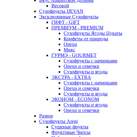
Вкус Араратской Долины
Весовой
Сухофрукты IJEVAN
Эксклюзивные Сухофрукты
ГИФТ - GIFT
ПРЕМИУМ - PREMIUM
Сухофрукты Ягоды Цукаты
Конфеты от природы
Орехи
Микс
ГУРМЭ - GOURMET
Сухофрукты с начинками
Орехи и семечки
Сухофрукты и ягоды
ЭКСТРА - EXTRA
Сухофрукты с начинками
Орехи и семечки
Сухофрукты и ягоды
ЭКОНОМ - ECONOM
Сухофрукты и ягоды
Орехи и семечки
Разное
Сухофрукты Aregi
Сушеные фрукты
Фруктовые Чипсы