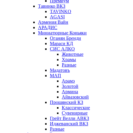
Премиум
Тавинко ВКЗ
TAVINKO
AGASI
Армения Вайн
АРАДИС
Миниатюрные Коньяки
Оганян Бренди
Мараси КД
СИС АЛКО
Животные
Храмы
Разные
Мадатовъ
МАП
Арамэ
Золотой
Армина
Айвазовский
Прошянский КЗ
Классические
Сувенирные
Грейт Велли АВКЗ
Иджеванский ВКЗ
Разные