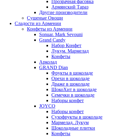
Прозрачная фасовка
Армянский Тараз
Другие производители
Сушеные Овощи
Сладости из Армении
Конфеты из Армении
Sonuar. Mark Sevouni
Grand Candy
Набор Конфет
Лукум. Мармелад
Конфеты
Арколад
GRAND Dian
Фрукты в шоколаде
Орехи в шоколаде
Драже в шоколаде
ШокоХит в шоколаде
Семечки в шоколаде
Наборы конфет
JOYCO
Наборы конфет
Сухофрукты в шоколаде
Мармелад. Лукум
Шоколадные плитки
Конфеты