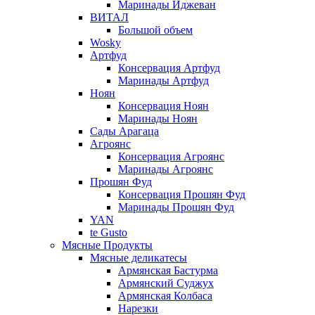
Маринады Иджеван
ВИТАЛ
Большой объем
Wosky
Артфуд
Консервация Артфуд
Маринады Артфуд
Ноян
Консервация Ноян
Маринады Ноян
Сады Арагаца
Агроянс
Консервация Агроянс
Маринады Агроянс
Прошян Фуд
Консервация Прошян Фуд
Маринады Прошян Фуд
YAN
te Gusto
Мясные Продукты
Мясные деликатесы
Армянская Бастурма
Армянский Суджух
Армянская Колбаса
Нарезки