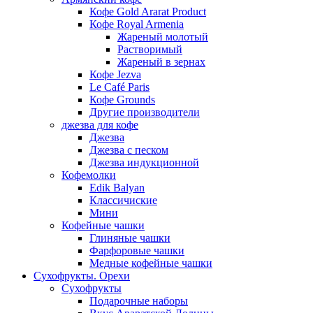
Кофе Gold Ararat Product
Кофе Royal Armenia
Жареный молотый
Растворимый
Жареный в зернах
Кофе Jezva
Le Café Paris
Кофе Grounds
Другие производители
джезва для кофе
Джезва
Джезва с песком
Джезва индукционной
Кофемолки
Edik Balyan
Классичиские
Мини
Кофейные чашки
Глиняные чашки
Фарфоровые чашки
Медные кофейные чашки
Сухофрукты. Орехи
Сухофрукты
Подарочные наборы