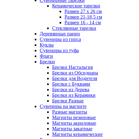
Сувенирные тарелки
Керамические тарелки
Размер 27 х 26 см
Размер 21-18,5 см
Размер 16 - 14 см
Стеклянные тарелки
Деревянные панно
Сувениры из гипса
Куклы
Сувениры из туфа
Флаги
Брелки
Брелки Настальгия
Брелки из Обсидиана
Брелки для Водителя
Брелки с Буквами
Брелки из Дерева
Брелки из Керамики
Брелки Разные
Сувениры на магните
Разные магниты
Магниты резиновые
Магниты акриловые
Магниты закатные
Магниты керамические