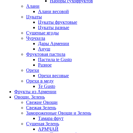
Наборы сухофруктов
Алани
Алани весовой
Цукаты
Цукаты фруктовые
Цукаты разные
Сушеные ягоды
Чурчхела
Дары Армении
Ануш
Фруктовая пастила
Пастила te Gusto
Разное
Орехи
Орехи весовые
Орехи в меду
Te Gusto
Фрукты из Армении
Овощи. Зелень
Свежие Овощи
Свежая Зелень
Замороженные Овощи и Зелень
Тамара фрут
Сушеная Зелень
АРМЧАЙ