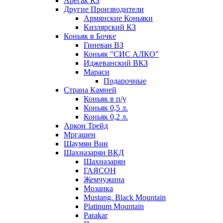
Арегак КЗ
Другие Производители
Армянские Коньяки
Кизлярский КЗ
Коньяк в Бочке
Гиневан ВЗ
Коньяк "СИС АЛКО"
Иджеванский ВКЗ
Мараси
Подарочные
Страна Камней
Коньяк в п/у
Коньяк 0,5 л.
Коньяк 0,2 л.
Аркон Трейд
Мргашен
Шаумян Вин
Шахназарян ВКД
Шахназарян
ГАЯСОН
Жемчужина
Мозаика
Mustang. Black Mountain
Platinum Mountain
Parakar