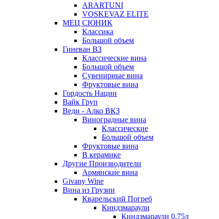
ARARTUNI
VOSKEVAZ ELITE
МЕЦ СЮНИК
Классика
Большой объем
Гиневан ВЗ
Классические вина
Большой объем
Сувенирные вина
Фруктовые вина
Гордость Нации
Вайк Груп
Веди - Алко ВКЗ
Виноградные вина
Классические
Большой объем
Фруктовые вина
В керамике
Другие Производители
Армянские вина
Givany Wine
Вина из Грузии
Кварельский Погреб
Киндзмараули
Киндзмараули 0,75л