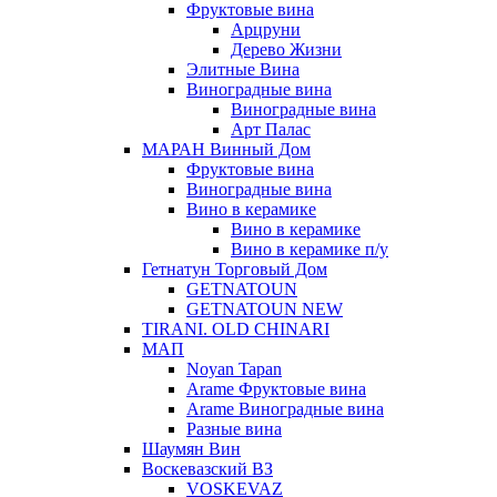
Фруктовые вина
Арцруни
Дерево Жизни
Элитные Вина
Виноградные вина
Виноградные вина
Арт Палас
МАРАН Винный Дом
Фруктовые вина
Виноградные вина
Вино в керамике
Вино в керамике
Вино в керамике п/у
Гетнатун Торговый Дом
GETNATOUN
GETNATOUN NEW
TIRANI. OLD CHINARI
МАП
Noyan Tapan
Arame Фруктовые вина
Arame Виноградные вина
Разные вина
Шаумян Вин
Воскевазский ВЗ
VOSKEVAZ