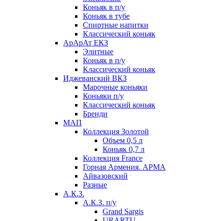
Коньяк в п/у
Коньяк в тубе
Спиртные напитки
Классический коньяк
АрАрАт ЕКЗ
Элитные
Коньяк в п/у
Классический коньяк
Иджеванский ВКЗ
Марочные коньяки
Коньяки п/у
Классический коньяк
Бренди
МАП
Коллекция Золотой
Объем 0,5 л
Коньяк 0,7 л
Коллекция France
Горная Армения. АРМА
Айвазовский
Разные
А.К.З.
А.К.З. п/у
Grand Sargis
URARTU