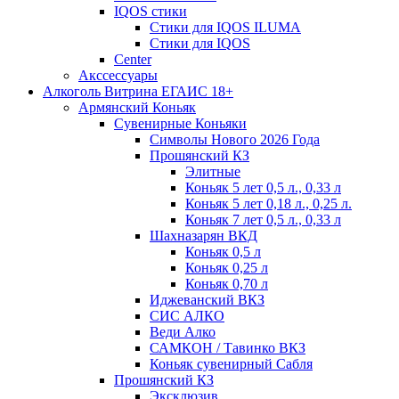
IQOS стики
Стики для IQOS ILUMA
Стики для IQOS
Сenter
Акссессуары
Алкоголь Витрина ЕГАИС 18+
Армянский Коньяк
Сувенирные Коньяки
Символы Нового 2026 Года
Прошянский КЗ
Элитные
Коньяк 5 лет 0,5 л., 0,33 л
Коньяк 5 лет 0,18 л., 0,25 л.
Коньяк 7 лет 0,5 л., 0,33 л
Шахназарян ВКД
Коньяк 0,5 л
Коньяк 0,25 л
Коньяк 0,70 л
Иджеванский ВКЗ
СИС АЛКО
Веди Алко
САМКОН / Тавинко ВКЗ
Коньяк сувенирный Сабля
Прошянский КЗ
Эксклюзив