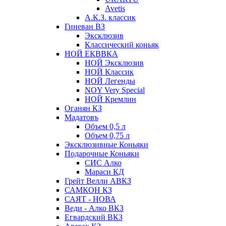
Avetis
А.К.З. классик
Гиневан ВЗ
Эксклюзив
Классический коньяк
НОЙ ЕКВВКА
НОЙ Эксклюзив
НОЙ Классик
НОЙ Легенды
NOY Very Speсial
НОЙ Кремлин
Оганян КЗ
Мадатовъ
Объем 0,5 л
Объем 0,75 л
Эксклюзивные Коньяки
Подарочные Коньяки
СИС Алко
Мараси КД
Грейт Велли АВКЗ
САМКОН КЗ
САЯТ - НОВА
Веди - Алко ВКЗ
Егвардский ВКЗ