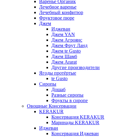
Варенье Органик
Лечебное варенье
Лечебный конфитюр
Фруктовое пюре
Джем
Иджеван
Джем YAN
Джем Агроянс
Джем Фрут Ланд
Джем te Gusto
Джем Шамб
Джем Ararat
Другие производители
Ягоды протёртые
te Gusto
Сиропы
Дошаб
Разные сиропы
Фрукты в сиропе
Овощные Консервации
KERAKUR
Консервация KERAKUR
Маринады KERAKUR
Иджеван
Консервация Иджеван