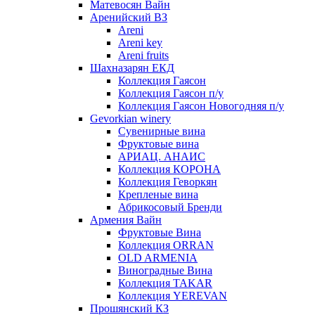
Матевосян Вайн
Аренийский ВЗ
Areni
Areni key
Areni fruits
Шахназарян ЕКД
Коллекция Гаясон
Коллекция Гаясон п/у
Коллекция Гаясон Новогодняя п/у
Gevorkian winery
Сувенирные вина
Фруктовые вина
АРИАЦ. АНАИС
Коллекция КОРОНА
Коллекция Геворкян
Крепленые вина
Абрикосовый Бренди
Армения Вайн
Фруктовые Вина
Коллекция ORRAN
OLD ARMENIA
Виноградные Вина
Коллекция TAKAR
Коллекция YEREVAN
Прошянский КЗ