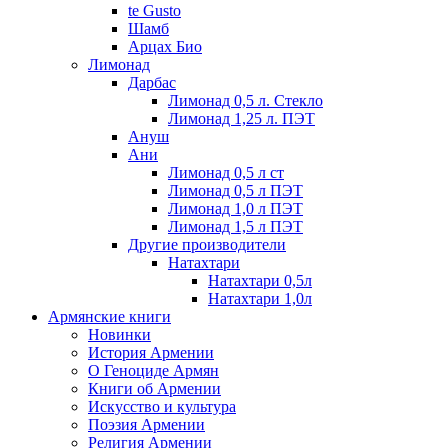
te Gusto
Шамб
Арцах Био
Лимонад
Дарбас
Лимонад 0,5 л. Стекло
Лимонад 1,25 л. ПЭТ
Ануш
Ани
Лимонад 0,5 л ст
Лимонад 0,5 л ПЭТ
Лимонад 1,0 л ПЭТ
Лимонад 1,5 л ПЭТ
Другие производители
Натахтари
Натахтари 0,5л
Натахтари 1,0л
Армянские книги
Новинки
История Армении
О Геноциде Армян
Книги об Армении
Иcкусство и культура
Поэзия Армении
Религия Армении