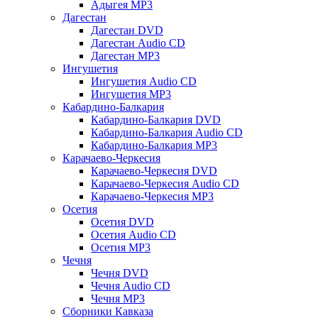
Адыгея MP3
Дагестан
Дагестан DVD
Дагестан Audio CD
Дагестан MP3
Ингушетия
Ингушетия Audio CD
Ингушетия MP3
Кабардино-Балкария
Кабардино-Балкария DVD
Кабардино-Балкария Audio CD
Кабардино-Балкария MP3
Карачаево-Черкесия
Карачаево-Черкесия DVD
Карачаево-Черкесия Audio CD
Карачаево-Черкесия MP3
Осетия
Осетия DVD
Осетия Audio CD
Осетия MP3
Чечня
Чечня DVD
Чечня Audio CD
Чечня MP3
Сборники Кавказа