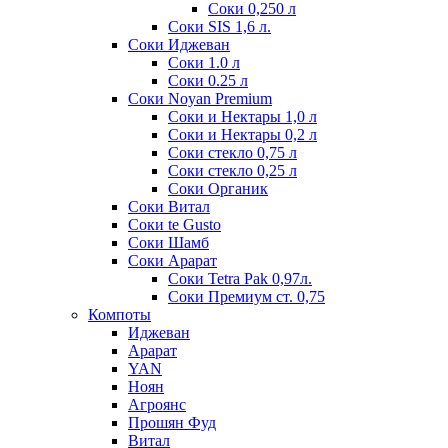
Соки 0,250 л
Соки SIS 1,6 л.
Соки Иджеван
Соки 1.0 л
Соки 0.25 л
Соки Noyan Premium
Соки и Нектары 1,0 л
Соки и Нектары 0,2 л
Соки стекло 0,75 л
Соки стекло 0,25 л
Соки Органик
Соки Витал
Соки te Gusto
Соки Шамб
Соки Арарат
Соки Tetra Pak 0,97л.
Соки Премиум ст. 0,75
Компоты
Иджеван
Арарат
YAN
Ноян
Агроянс
Прошян Фуд
Витал