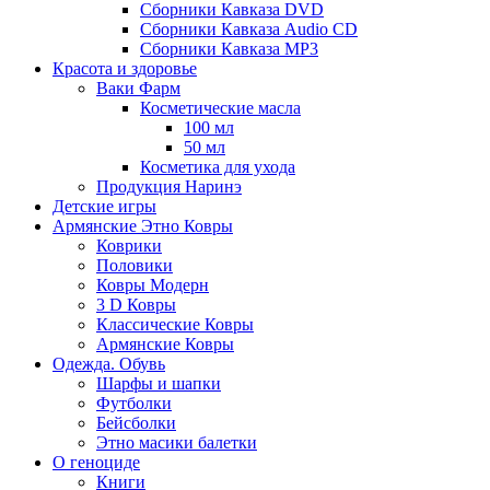
Сборники Кавказа DVD
Сборники Кавказа Audio CD
Сборники Кавказа MP3
Красота и здоровье
Ваки Фарм
Косметические масла
100 мл
50 мл
Косметика для ухода
Продукция Наринэ
Детские игры
Армянские Этно Ковры
Коврики
Половики
Ковры Модерн
3 D Ковры
Классические Ковры
Армянские Ковры
Одежда. Обувь
Шарфы и шапки
Футболки
Бейсболки
Этно масики балетки
О геноциде
Книги