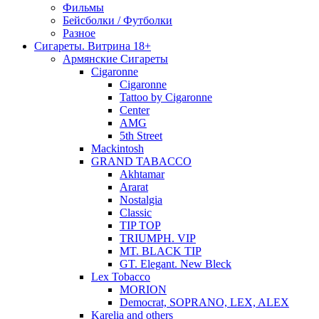
Фильмы
Бейсболки / Футболки
Разное
Сигареты. Витрина 18+
Армянские Сигареты
Cigaronne
Cigaronne
Tattoo by Cigaronne
Center
AMG
5th Street
Mackintosh
GRAND TABACCO
Akhtamar
Ararat
Nostalgia
Classic
TIP TOP
TRIUMPH. VIP
MT. BLACK TIP
GT. Elegant. New Bleck
Lex Tobacco
MORION
Democrat, SOPRANO, LEX, ALEX
Karelia and others