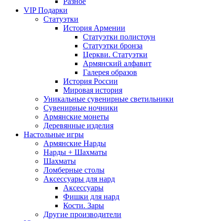
Разное
VIP Подарки
Статуэтки
История Армении
Статуэтки полистоун
Статуэтки бронза
Церкви. Статуэтки
Армянский алфавит
Галерея образов
История России
Мировая история
Уникальные сувенирные светильники
Сувенирные ночники
Армянские монеты
Деревянные изделия
Настольные игры
Армянские Нарды
Нарды + Шахматы
Шахматы
Ломберные столы
Аксессуары для нард
Аксессуары
Фишки для нард
Кости. Зары
Другие производители