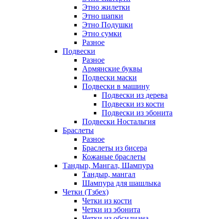
Этно жилетки
Этно шапки
Этно Подушки
Этно сумки
Разное
Подвески
Разное
Армянские буквы
Подвески маски
Подвески в машину
Подвески из дерева
Подвески из кости
Подвески из эбонита
Подвески Ностальгия
Браслеты
Разное
Браслеты из бисера
Кожаные браслеты
Тандыр, Мангал, Шампура
Тандыр, мангал
Шампура для шашлыка
Четки (Тзбех)
Четки из кости
Четки из эбонита
Четки из обсидиана