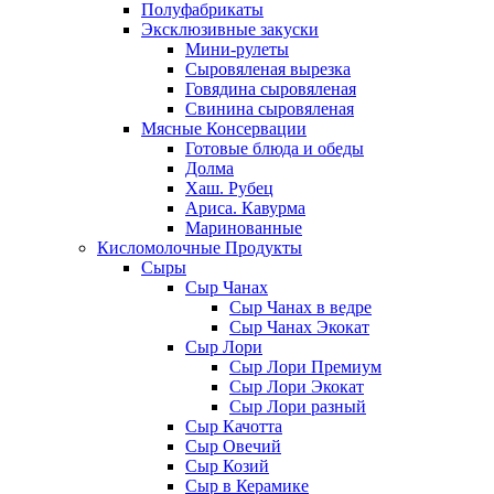
Полуфабрикаты
Эксклюзивные закуски
Мини-рулеты
Сыровяленая вырезка
Говядина сыровяленая
Свинина сыровяленая
Мясные Консервации
Готовые блюда и обеды
Долма
Хаш. Рубец
Ариса. Кавурма
Маринованные
Кисломолочные Продукты
Сыры
Сыр Чанах
Сыр Чанах в ведре
Сыр Чанах Экокат
Сыр Лори
Сыр Лори Премиум
Сыр Лори Экокат
Сыр Лори разный
Сыр Качотта
Сыр Овечий
Сыр Козий
Сыр в Керамике