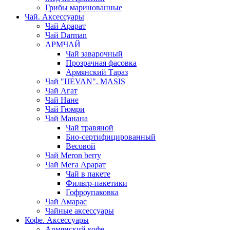
Грибы маринованные
Чай. Аксессуары
Чай Арарат
Чай Darman
АРМЧАЙ
Чай заварочный
Прозрачная фасовка
Армянский Тараз
Чай "IJEVAN". MASIS
Чай Агат
Чай Нане
Чай Гюмри
Чай Манана
Чай травяной
Био-сертифицированный
Весовой
Чай Meron berry
Чай Мега Арарат
Чай в пакете
Фильтр-пакетики
Гофроупаковка
Чай Амарас
Чайные аксессуары
Кофе. Аксессуары
Армянский кофе