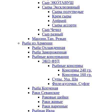
Сыр ЭКОТАВУШ
Сыры Эксклюзивный
Сыры полутведые
Крем сыры
Antipasti
Сыры ассорти
Сыр Чечил
Сыр разный
Мацони.Тан. Режан
Рыба из Армении
Рыба Охлажденная
Рыба Замороженная
Рыбные консервации
ЭКО ФУД
Рыбные консервы
Консервы 240 гр.
Консервы 160 гр.
Супы. Уха. Щи
Филе-кусочки. Суфле
Рыба Копченая
Раки Севанские
Раковые шейки
Раки живые
Раки варенные
Рыбная Икра