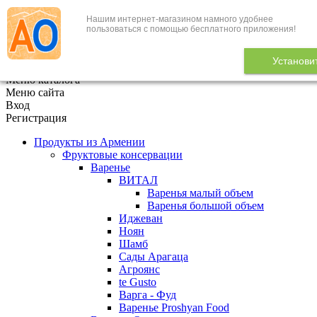
Нашим интернет-магазином намного удобнее
+7 (495) 646-888-1
пользоваться с помощью бесплатного приложения!
В корзине
0
товаров
Установи
x
Меню каталога
Меню сайта
Вход
Регистрация
Продукты из Армении
Фруктовые консервации
Варенье
ВИТАЛ
Варенья малый объем
Варенья большой объем
Иджеван
Ноян
Шамб
Сады Арагаца
Агроянс
te Gusto
Варга - Фуд
Варенье Proshyan Food