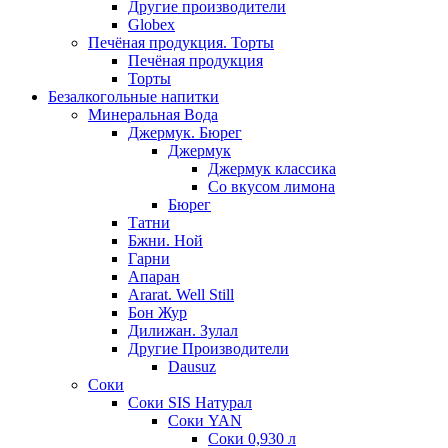
Другие производители
Globex
Печёная продукция. Торты
Печёная продукция
Торты
Безалкогольные напитки
Минеральная Вода
Джермук. Бюрег
Джермук
Джермук классика
Со вкусом лимона
Бюрег
Татни
Бжни. Ной
Гарни
Апаран
Ararat. Well Still
Бон Жур
Дилижан. Зулал
Другие Производители
Dausuz
Соки
Соки SIS Натурал
Соки YAN
Соки 0,930 л