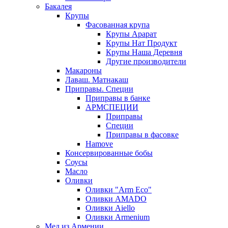
Бакалея
Крупы
Фасованная крупа
Крупы Арарат
Крупы Нат Продукт
Крупы Наша Деревня
Другие производители
Макароны
Лаваш. Матнакаш
Приправы. Специи
Приправы в банке
АРМСПЕЦИИ
Приправы
Специи
Приправы в фасовке
Hamove
Консервированные бобы
Соусы
Масло
Оливки
Оливки "Arm Eco"
Оливки AMADO
Оливки Aiello
Оливки Armenium
Мед из Армении