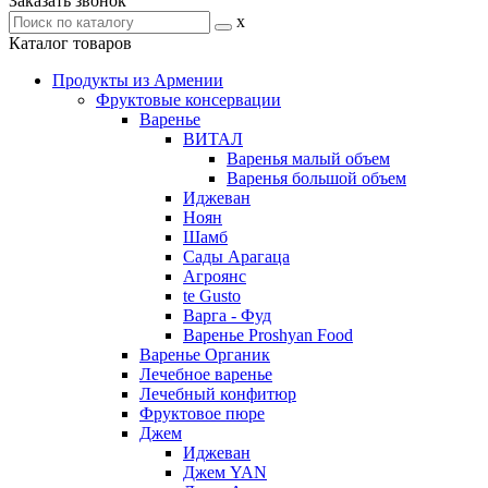
Заказать звонок
x
Каталог товаров
Продукты из Армении
Фруктовые консервации
Варенье
ВИТАЛ
Варенья малый объем
Варенья большой объем
Иджеван
Ноян
Шамб
Сады Арагаца
Агроянс
te Gusto
Варга - Фуд
Варенье Proshyan Food
Варенье Органик
Лечебное варенье
Лечебный конфитюр
Фруктовое пюре
Джем
Иджеван
Джем YAN