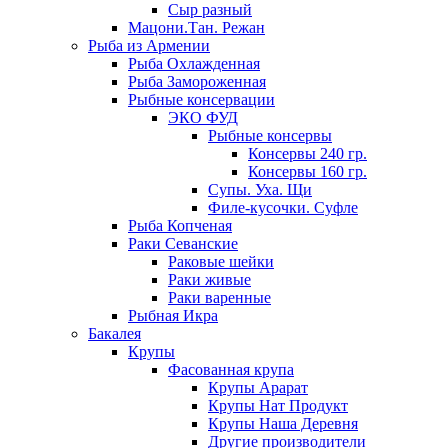
Сыр разный
Мацони.Тан. Режан
Рыба из Армении
Рыба Охлажденная
Рыба Замороженная
Рыбные консервации
ЭКО ФУД
Рыбные консервы
Консервы 240 гр.
Консервы 160 гр.
Супы. Уха. Щи
Филе-кусочки. Суфле
Рыба Копченая
Раки Севанские
Раковые шейки
Раки живые
Раки варенные
Рыбная Икра
Бакалея
Крупы
Фасованная крупа
Крупы Арарат
Крупы Нат Продукт
Крупы Наша Деревня
Другие производители