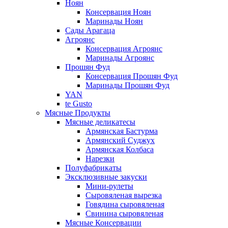
Ноян
Консервация Ноян
Маринады Ноян
Сады Арагаца
Агроянс
Консервация Агроянс
Маринады Агроянс
Прошян Фуд
Консервация Прошян Фуд
Маринады Прошян Фуд
YAN
te Gusto
Мясные Продукты
Мясные деликатесы
Армянская Бастурма
Армянский Суджух
Армянская Колбаса
Нарезки
Полуфабрикаты
Эксклюзивные закуски
Мини-рулеты
Сыровяленая вырезка
Говядина сыровяленая
Свинина сыровяленая
Мясные Консервации