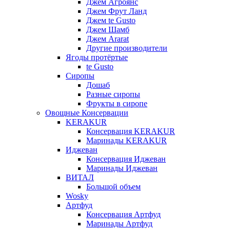
Джем Агроянс
Джем Фрут Ланд
Джем te Gusto
Джем Шамб
Джем Ararat
Другие производители
Ягоды протёртые
te Gusto
Сиропы
Дошаб
Разные сиропы
Фрукты в сиропе
Овощные Консервации
KERAKUR
Консервация KERAKUR
Маринады KERAKUR
Иджеван
Консервация Иджеван
Маринады Иджеван
ВИТАЛ
Большой объем
Wosky
Артфуд
Консервация Артфуд
Маринады Артфуд