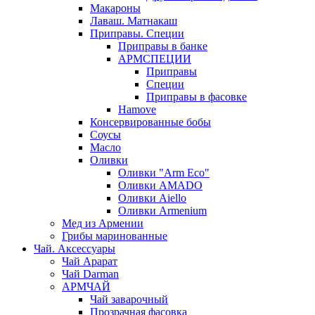
Макароны
Лаваш. Матнакаш
Приправы. Специи
Приправы в банке
АРМСПЕЦИИ
Приправы
Специи
Приправы в фасовке
Hamove
Консервированные бобы
Соусы
Масло
Оливки
Оливки "Arm Eco"
Оливки AMADO
Оливки Aiello
Оливки Armenium
Мед из Армении
Грибы маринованные
Чай. Аксессуары
Чай Арарат
Чай Darman
АРМЧАЙ
Чай заварочный
Прозрачная фасовка