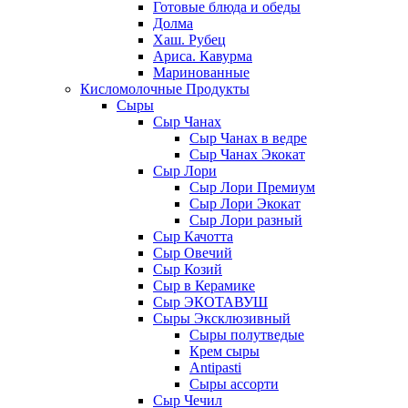
Готовые блюда и обеды
Долма
Хаш. Рубец
Ариса. Кавурма
Маринованные
Кисломолочные Продукты
Сыры
Сыр Чанах
Сыр Чанах в ведре
Сыр Чанах Экокат
Сыр Лори
Сыр Лори Премиум
Сыр Лори Экокат
Сыр Лори разный
Сыр Качотта
Сыр Овечий
Сыр Козий
Сыр в Керамике
Сыр ЭКОТАВУШ
Сыры Эксклюзивный
Сыры полутведые
Крем сыры
Antipasti
Сыры ассорти
Сыр Чечил