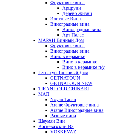
Фруктовые вина
Арцруни
Дерево Жизни
Элитные Вина
Виноградные вина
Виноградные вина
Арт Палас
МАРАН Винный Дом
Фруктовые вина
Виноградные вина
Вино в керамике
Вино в керамике
Вино в керамике п/у
Гетнатун Торговый Дом
GETNATOUN
GETNATOUN NEW
TIRANI. OLD CHINARI
МАП
Noyan Tapan
Arame Фруктовые вина
Arame Виноградные вина
Разные вина
Шаумян Вин
Воскевазский ВЗ
VOSKEVAZ