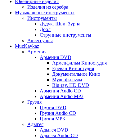
Ювелирные изделия
Изделия из серебра
Музыкальные инструменты
Инструменты
Дудук. Шви. Зурна.
Доол
Струнные инструменты
Аксессуары
MuzKavkaz
Армения
Армения DVD
Арменфильм Киностудия
Ереван Киностудия
Документальное Кино
Мультфильмы
Blu-ray. HD DVD
Армения Audio CD
Армения Audio MP3
Грузия
Грузия DVD
Грузия Audio CD
Грузия MP3
Адыгея
Адыгея DVD
Адыгея Audio CD