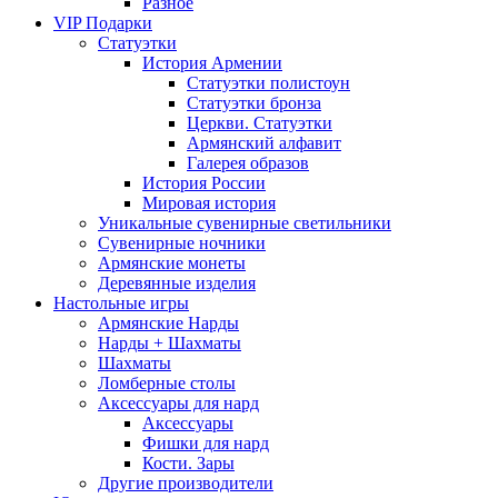
Разное
VIP Подарки
Статуэтки
История Армении
Статуэтки полистоун
Статуэтки бронза
Церкви. Статуэтки
Армянский алфавит
Галерея образов
История России
Мировая история
Уникальные сувенирные светильники
Сувенирные ночники
Армянские монеты
Деревянные изделия
Настольные игры
Армянские Нарды
Нарды + Шахматы
Шахматы
Ломберные столы
Аксессуары для нард
Аксессуары
Фишки для нард
Кости. Зары
Другие производители