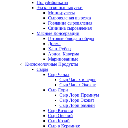
Полуфабрикаты
Эксклюзивные закуски
Мини-рулеты
Сыровяленая вырезка
Говядина сыровяленая
Свинина сыровяленая
Мясные Консервации
Готовые блюда и обеды
Долма
Хаш. Рубец
Ариса. Кавурма
Маринованные
Кисломолочные Продукты
Сыры
Сыр Чанах
Сыр Чанах в ведре
Сыр Чанах Экокат
Сыр Лори
Сыр Лори Премиум
Сыр Лори Экокат
Сыр Лори разный
Сыр Качотта
Сыр Овечий
Сыр Козий
Сыр в Керамике