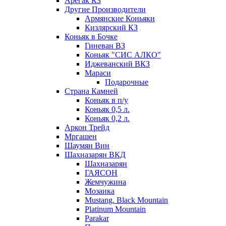
Арегак КЗ
Другие Производители
Армянские Коньяки
Кизлярский КЗ
Коньяк в Бочке
Гиневан ВЗ
Коньяк "СИС АЛКО"
Иджеванский ВКЗ
Мараси
Подарочные
Страна Камней
Коньяк в п/у
Коньяк 0,5 л.
Коньяк 0,2 л.
Аркон Трейд
Мргашен
Шаумян Вин
Шахназарян ВКД
Шахназарян
ГАЯСОН
Жемчужина
Мозаика
Mustang. Black Mountain
Platinum Mountain
Parakar