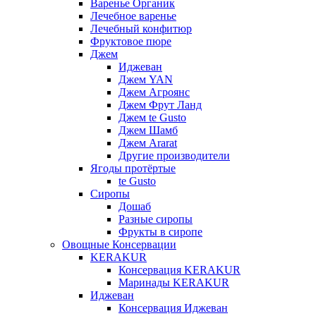
Варенье Органик
Лечебное варенье
Лечебный конфитюр
Фруктовое пюре
Джем
Иджеван
Джем YAN
Джем Агроянс
Джем Фрут Ланд
Джем te Gusto
Джем Шамб
Джем Ararat
Другие производители
Ягоды протёртые
te Gusto
Сиропы
Дошаб
Разные сиропы
Фрукты в сиропе
Овощные Консервации
KERAKUR
Консервация KERAKUR
Маринады KERAKUR
Иджеван
Консервация Иджеван