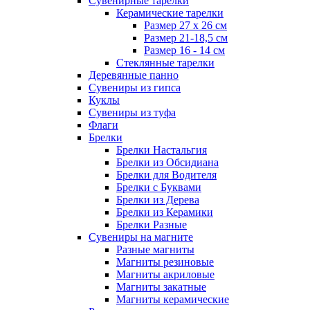
Сувенирные тарелки
Керамические тарелки
Размер 27 х 26 см
Размер 21-18,5 см
Размер 16 - 14 см
Стеклянные тарелки
Деревянные панно
Сувениры из гипса
Куклы
Сувениры из туфа
Флаги
Брелки
Брелки Настальгия
Брелки из Обсидиана
Брелки для Водителя
Брелки с Буквами
Брелки из Дерева
Брелки из Керамики
Брелки Разные
Сувениры на магните
Разные магниты
Магниты резиновые
Магниты акриловые
Магниты закатные
Магниты керамические