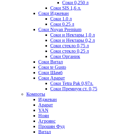
Соки 0,250 л
Соки SIS 1,6 л.
Соки Иджеван
Соки 1.0 л
Соки 0.25 л
Соки Noyan Premium
Соки и Нектары 1,0 л
Соки и Нектары 0,2 л
Соки стекло 0,75 л
Соки стекло 0,25 л
Соки Органик
Соки Витал
Соки te Gusto
Соки Шамб
Соки Арарат
Соки Tetra Pak 0,97л.
Соки Премиум ст. 0,75
Компоты
Иджеван
Арарат
YAN
Ноян
Агроянс
Прошян Фуд
Витал