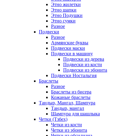
Этно жилетки
Этно шапки
Этно Подушки
Этно сумки
Разное
Подвески
Разное
Армянские буквы
Подвески маски
Подвески в машину
Подвески из дерева
Подвески из кости
Подвески из эбонита
Подвески Ностальгия
Браслеты
Разное
Браслеты из бисера
Кожаные браслеты
Тандыр, Мангал, Шампура
Тандыр, мангал
Шампура для шашлыка
Четки (Тзбех)
Четки из кости
Четки из эбонита
Четки из обсидиана