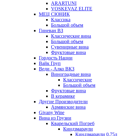
ARARTUNI
VOSKEVAZ ELITE
МЕЦ СЮНИК
Классика
Большой объем
Гиневан ВЗ
Классические вина
Большой объем
Сувенирные вина
Фруктовые вина
Гордость Нации
Вайк Груп
Веди - Алко ВКЗ
Виноградные вина
Классические
Большой объем
Фруктовые вина
В керамике
Другие Производители
Армянские вина
Givany Wine
Вина из Грузии
Кварельский Погреб
Киндзмараули
Киндзмараули 0,75л