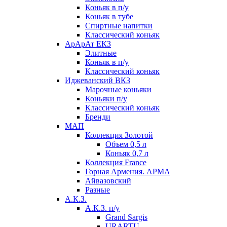
Коньяк в п/у
Коньяк в тубе
Спиртные напитки
Классический коньяк
АрАрАт ЕКЗ
Элитные
Коньяк в п/у
Классический коньяк
Иджеванский ВКЗ
Марочные коньяки
Коньяки п/у
Классический коньяк
Бренди
МАП
Коллекция Золотой
Объем 0,5 л
Коньяк 0,7 л
Коллекция France
Горная Армения. АРМА
Айвазовский
Разные
А.К.З.
А.К.З. п/у
Grand Sargis
URARTU