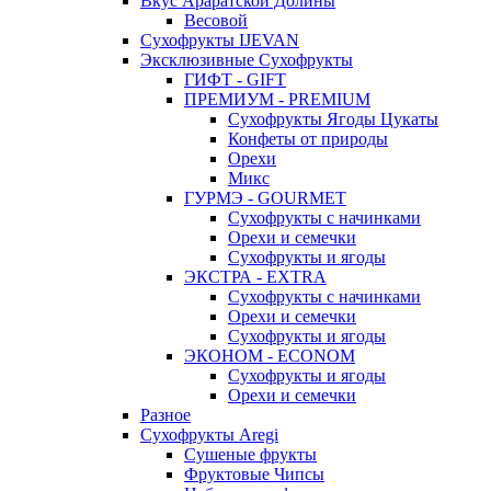
Вкус Араратской Долины
Весовой
Сухофрукты IJEVAN
Эксклюзивные Сухофрукты
ГИФТ - GIFT
ПРЕМИУМ - PREMIUM
Сухофрукты Ягоды Цукаты
Конфеты от природы
Орехи
Микс
ГУРМЭ - GOURMET
Сухофрукты с начинками
Орехи и семечки
Сухофрукты и ягоды
ЭКСТРА - EXTRA
Сухофрукты с начинками
Орехи и семечки
Сухофрукты и ягоды
ЭКОНОМ - ECONOM
Сухофрукты и ягоды
Орехи и семечки
Разное
Сухофрукты Aregi
Сушеные фрукты
Фруктовые Чипсы