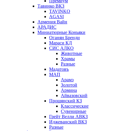
Премиум
Тавинко ВКЗ
TAVINKO
AGASI
Армения Вайн
АРАДИС
Миниатюрные Коньяки
Оганян Бренди
Мараси КД
СИС АЛКО
Животные
Храмы
Разные
Мадатовъ
МАП
Арамэ
Золотой
Армина
Айвазовский
Прошянский КЗ
Классические
Сувенирные
Грейт Велли АВКЗ
Иджеванский ВКЗ
Разные