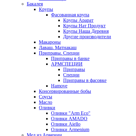
Бакалея
Крупы
Фасованная крупа
Крупы Арарат
Крупы Нат Продукт
Крупы Наша Деревня
Другие производители
Макароны
Лаваш. Матнакаш
Приправы. Специи
Приправы в банке
АРМСПЕЦИИ
Приправы
Специи
Приправы в фасовке
Hamove
Консервированные бобы
Соусы
Масло
Оливки
Оливки "Arm Eco"
Оливки AMADO
Оливки Aiello
Оливки Armenium
Мед из Армении