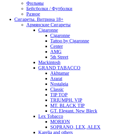
Фильмы
Бейсболки / Футболки
Разное
Сигареты. Витрина 18+
Армянские Сигареты
Cigaronne
Cigaronne
Tattoo by Cigaronne
Center
AMG
5th Street
Mackintosh
GRAND TABACCO
Akhtamar
Ararat
Nostalgia
Classic
TIP TOP
TRIUMPH. VIP
MT. BLACK TIP
GT. Elegant. New Bleck
Lex Tobacco
MORION
SOPRANO, LEX, ALEX
Karelia and others