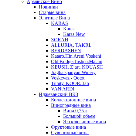
Армянское Вино
Новинки
Старые вина
Элитные Вина
KARAS
Karas
Karas New
ZORAH
ALLURIA. TAKRI.
BERDASHEN
Kataro.Hin Areni.Voskeni
Old Bridge.Tushpa.Malani
KEUSH. Z’art. KOUASH
Jraghatspanyan Winery
Voskevaz - Qotot
Trinity. KOOR. Jan
VAN ARDI
Иджеванский ВКЗ
Коллекционные вина
Виноградные вина
Вина 0,75 л
Большой объем
Эксклюзивные вина
Фруктовые вина
Cувенирные вина