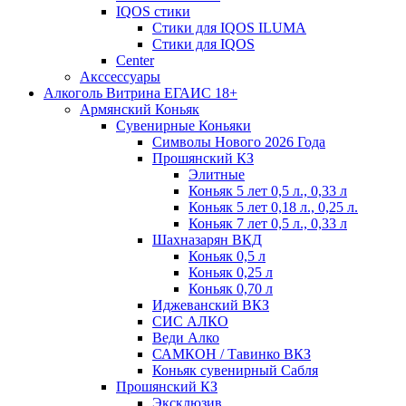
IQOS стики
Стики для IQOS ILUMA
Стики для IQOS
Сenter
Акссессуары
Алкоголь Витрина ЕГАИС 18+
Армянский Коньяк
Сувенирные Коньяки
Символы Нового 2026 Года
Прошянский КЗ
Элитные
Коньяк 5 лет 0,5 л., 0,33 л
Коньяк 5 лет 0,18 л., 0,25 л.
Коньяк 7 лет 0,5 л., 0,33 л
Шахназарян ВКД
Коньяк 0,5 л
Коньяк 0,25 л
Коньяк 0,70 л
Иджеванский ВКЗ
СИС АЛКО
Веди Алко
САМКОН / Тавинко ВКЗ
Коньяк сувенирный Сабля
Прошянский КЗ
Эксклюзив