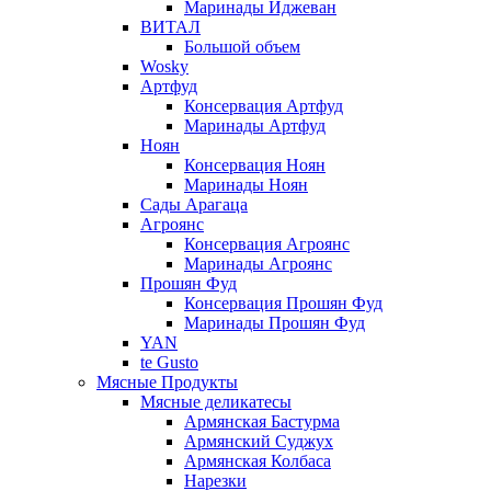
Маринады Иджеван
ВИТАЛ
Большой объем
Wosky
Артфуд
Консервация Артфуд
Маринады Артфуд
Ноян
Консервация Ноян
Маринады Ноян
Сады Арагаца
Агроянс
Консервация Агроянс
Маринады Агроянс
Прошян Фуд
Консервация Прошян Фуд
Маринады Прошян Фуд
YAN
te Gusto
Мясные Продукты
Мясные деликатесы
Армянская Бастурма
Армянский Суджух
Армянская Колбаса
Нарезки