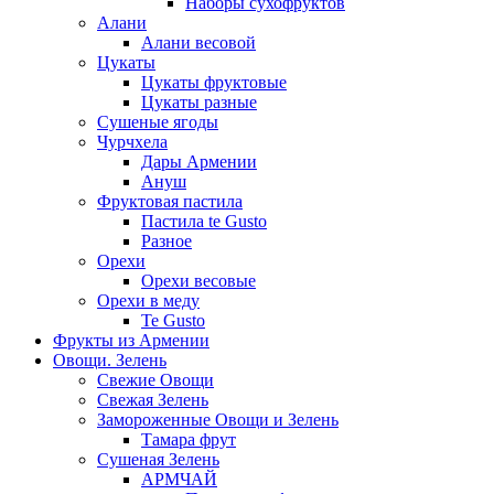
Наборы сухофруктов
Алани
Алани весовой
Цукаты
Цукаты фруктовые
Цукаты разные
Сушеные ягоды
Чурчхела
Дары Армении
Ануш
Фруктовая пастила
Пастила te Gusto
Разное
Орехи
Орехи весовые
Орехи в меду
Te Gusto
Фрукты из Армении
Овощи. Зелень
Свежие Овощи
Свежая Зелень
Замороженные Овощи и Зелень
Тамара фрут
Сушеная Зелень
АРМЧАЙ