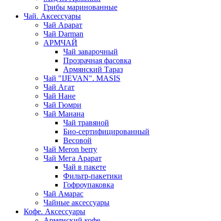
Грибы маринованные
Чай. Аксессуары
Чай Арарат
Чай Darman
АРМЧАЙ
Чай заварочный
Прозрачная фасовка
Армянский Тараз
Чай "IJEVAN". MASIS
Чай Агат
Чай Нане
Чай Гюмри
Чай Манана
Чай травяной
Био-сертифицированный
Весовой
Чай Meron berry
Чай Мега Арарат
Чай в пакете
Фильтр-пакетики
Гофроупаковка
Чай Амарас
Чайные аксессуары
Кофе. Аксессуары
Армянский кофе