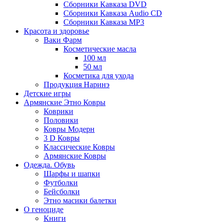
Сборники Кавказа DVD
Сборники Кавказа Audio CD
Сборники Кавказа MP3
Красота и здоровье
Ваки Фарм
Косметические масла
100 мл
50 мл
Косметика для ухода
Продукция Наринэ
Детские игры
Армянские Этно Ковры
Коврики
Половики
Ковры Модерн
3 D Ковры
Классические Ковры
Армянские Ковры
Одежда. Обувь
Шарфы и шапки
Футболки
Бейсболки
Этно масики балетки
О геноциде
Книги