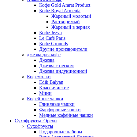
Кофе Gold Ararat Product
Кофе Royal Armenia
Жареный молотый
Растворимый
Жареный в зернах
Кофе Jezva
Le Café Paris
Кофе Grounds
Другие производители
джезва для кофе
Джезва
Джезва с песком
Джезва индукционной
Кофемолки
Edik Balyan
Классичиские
Мини
Кофейные чашки
Глиняные чашки
Фарфоровые чашки
Медные кофейные чашки
Сухофрукты. Орехи
Сухофрукты
Подарочные наборы