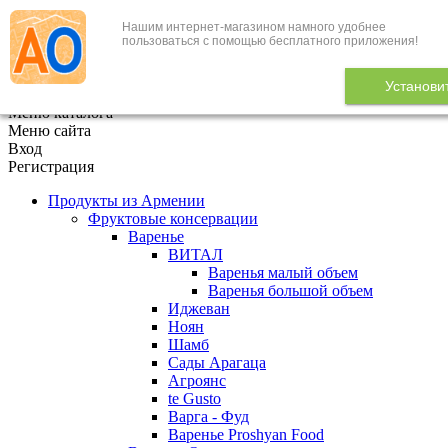
Нашим интернет-магазином намного удобнее
+7 (495) 646-888-1
пользоваться с помощью бесплатного приложения!
В корзине
0
товаров
Установи
x
Меню каталога
Меню сайта
Вход
Регистрация
Продукты из Армении
Фруктовые консервации
Варенье
ВИТАЛ
Варенья малый объем
Варенья большой объем
Иджеван
Ноян
Шамб
Сады Арагаца
Агроянс
te Gusto
Варга - Фуд
Варенье Proshyan Food