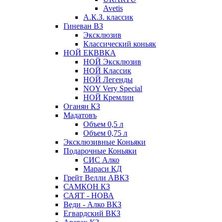
Avetis
А.К.З. классик
Гиневан ВЗ
Эксклюзив
Классический коньяк
НОЙ ЕКВВКА
НОЙ Эксклюзив
НОЙ Классик
НОЙ Легенды
NOY Very Speсial
НОЙ Кремлин
Оганян КЗ
Мадатовъ
Объем 0,5 л
Объем 0,75 л
Эксклюзивные Коньяки
Подарочные Коньяки
СИС Алко
Мараси КД
Грейт Велли АВКЗ
САМКОН КЗ
САЯТ - НОВА
Веди - Алко ВКЗ
Егвардский ВКЗ