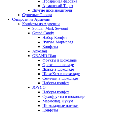
Прозрачная фасовка
Армянский Тараз
Другие производители
Сушеные Овощи
Сладости из Армении
Конфеты из Армении
Sonuar. Mark Sevouni
Grand Candy
Набор Конфет
Лукум. Мармелад
Конфеты
Арколад
GRAND Dian
Фрукты в шоколаде
Орехи в шоколаде
Драже в шоколаде
ШокоХит в шоколаде
Семечки в шоколаде
Наборы конфет
JOYCO
Наборы конфет
Сухофрукты в шоколаде
Мармелад. Лукум
Шоколадные плитки
Конфеты