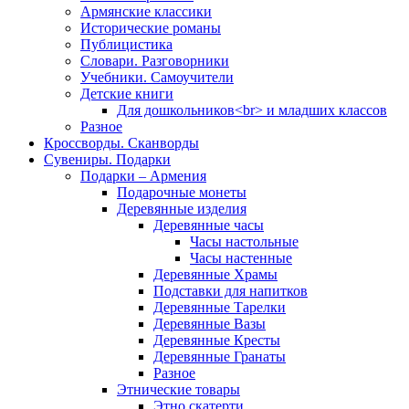
Армянские классики
Исторические романы
Публицистика
Словари. Разговорники
Учебники. Самоучители
Детские книги
Для дошкольников<br> и младших классов
Разное
Кроссворды. Сканворды
Сувениры. Подарки
Подарки – Армения
Подарочные монеты
Деревянные изделия
Деревянные часы
Часы настольные
Часы настенные
Деревянные Храмы
Подставки для напитков
Деревянные Тарелки
Деревянные Вазы
Деревянные Кресты
Деревянные Гранаты
Разное
Этнические товары
Этно скатерти