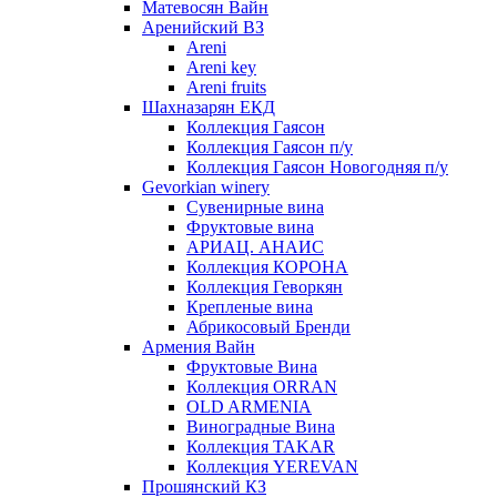
Матевосян Вайн
Аренийский ВЗ
Areni
Areni key
Areni fruits
Шахназарян ЕКД
Коллекция Гаясон
Коллекция Гаясон п/у
Коллекция Гаясон Новогодняя п/у
Gevorkian winery
Сувенирные вина
Фруктовые вина
АРИАЦ. АНАИС
Коллекция КОРОНА
Коллекция Геворкян
Крепленые вина
Абрикосовый Бренди
Армения Вайн
Фруктовые Вина
Коллекция ORRAN
OLD ARMENIA
Виноградные Вина
Коллекция TAKAR
Коллекция YEREVAN
Прошянский КЗ