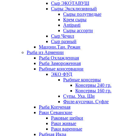
Сыр ЭКОТАВУШ
Сыры Эксклюзивный
Сыры полутведые
Крем сыры
Antipasti
Сыры ассорти
Сыр Чечил
Сыр разный
Мацони.Тан. Режан
Рыба из Армении
Рыба Охлажденная
Рыба Замороженная
Рыбные консервации
ЭКО ФУД
Рыбные консервы
Консервы 240 гр.
Консервы 160 гр.
Супы. Уха. Щи
Филе-кусочки. Суфле
Рыба Копченая
Раки Севанские
Раковые шейки
Раки живые
Раки варенные
Рыбная Икра