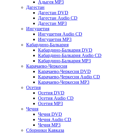
Адыгея MP3
Дагестан
Дагестан DVD
Дагестан Audio CD
Дагестан MP3
Ингушетия
Ингушетия Audio CD
Ингушетия MP3
Кабардино-Балкария
Кабардино-Балкария DVD
Кабардино-Балкария Audio CD
Кабардино-Балкария MP3
Карачаево-Черкесия
Карачаево-Черкесия DVD
Карачаево-Черкесия Audio CD
Карачаево-Черкесия MP3
Осетия
Осетия DVD
Осетия Audio CD
Осетия MP3
Чечня
Чечня DVD
Чечня Audio CD
Чечня MP3
Сборники Кавказа