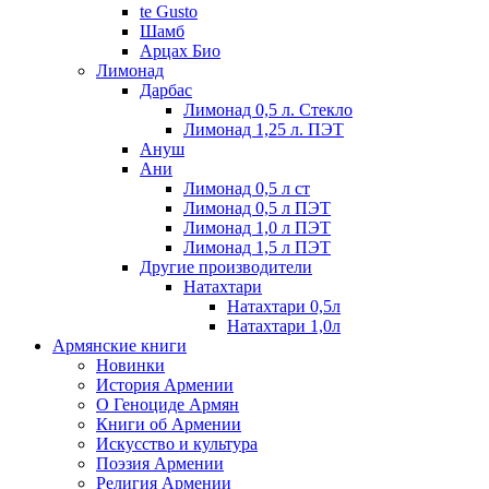
te Gusto
Шамб
Арцах Био
Лимонад
Дарбас
Лимонад 0,5 л. Стекло
Лимонад 1,25 л. ПЭТ
Ануш
Ани
Лимонад 0,5 л ст
Лимонад 0,5 л ПЭТ
Лимонад 1,0 л ПЭТ
Лимонад 1,5 л ПЭТ
Другие производители
Натахтари
Натахтари 0,5л
Натахтари 1,0л
Армянские книги
Новинки
История Армении
О Геноциде Армян
Книги об Армении
Иcкусство и культура
Поэзия Армении
Религия Армении