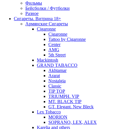
Фильмы
Бейсболки / Футболки
Разное
Сигареты. Витрина 18+
Армянские Сигареты
Cigaronne
Cigaronne
Tattoo by Cigaronne
Center
AMG
5th Street
Mackintosh
GRAND TABACCO
Akhtamar
Ararat
Nostalgia
Classic
TIP TOP
TRIUMPH. VIP
MT. BLACK TIP
GT. Elegant. New Bleck
Lex Tobacco
MORION
SOPRANO, LEX, ALEX
Karelia and others