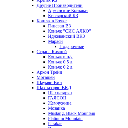
Арегак КЗ
Другие Производители
Армянские Коньяки
Кизлярский КЗ
Коньяк в Бочке
Гиневан ВЗ
Коньяк "СИС АЛКО"
Иджеванский ВКЗ
Мараси
Подарочные
Страна Камней
Коньяк в п/у
Коньяк 0,5 л.
Коньяк 0,2 л.
Аркон Трейд
Мргашен
Шаумян Вин
Шахназарян ВКД
Шахназарян
ГАЯСОН
Жемчужина
Мозаика
Mustang. Black Mountain
Platinum Mountain
Parakar