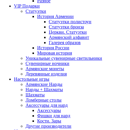
Разное
VIP Подарки
Статуэтки
История Армении
Статуэтки полистоун
Статуэтки бронза
Церкви. Статуэтки
Армянский алфавит
Галерея образов
История России
Мировая история
Уникальные сувенирные светильники
Сувенирные ночники
Армянские монеты
Деревянные изделия
Настольные игры
Армянские Нарды
Нарды + Шахматы
Шахматы
Ломберные столы
Аксессуары для нард
Аксессуары
Фишки для нард
Кости. Зары
Другие производители