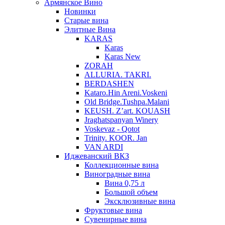
Армянское Вино
Новинки
Старые вина
Элитные Вина
KARAS
Karas
Karas New
ZORAH
ALLURIA. TAKRI.
BERDASHEN
Kataro.Hin Areni.Voskeni
Old Bridge.Tushpa.Malani
KEUSH. Z’art. KOUASH
Jraghatspanyan Winery
Voskevaz - Qotot
Trinity. KOOR. Jan
VAN ARDI
Иджеванский ВКЗ
Коллекционные вина
Виноградные вина
Вина 0,75 л
Большой объем
Эксклюзивные вина
Фруктовые вина
Cувенирные вина