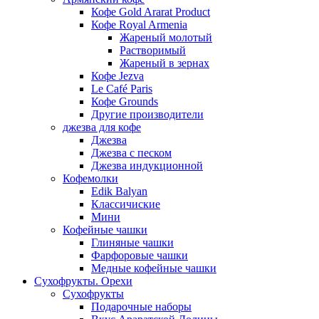
Кофе Gold Ararat Product
Кофе Royal Armenia
Жареный молотый
Растворимый
Жареный в зернах
Кофе Jezva
Le Café Paris
Кофе Grounds
Другие производители
джезва для кофе
Джезва
Джезва с песком
Джезва индукционной
Кофемолки
Edik Balyan
Классичиские
Мини
Кофейные чашки
Глиняные чашки
Фарфоровые чашки
Медные кофейные чашки
Сухофрукты. Орехи
Сухофрукты
Подарочные наборы