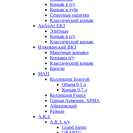
Коньяк в п/у
Коньяк в тубе
Спиртные напитки
Классический коньяк
АрАрАт ЕКЗ
Элитные
Коньяк в п/у
Классический коньяк
Иджеванский ВКЗ
Марочные коньяки
Коньяки п/у
Классический коньяк
Бренди
МАП
Коллекция Золотой
Объем 0,5 л
Коньяк 0,7 л
Коллекция France
Горная Армения. АРМА
Айвазовский
Разные
А.К.З.
А.К.З. п/у
Grand Sargis
URARTU