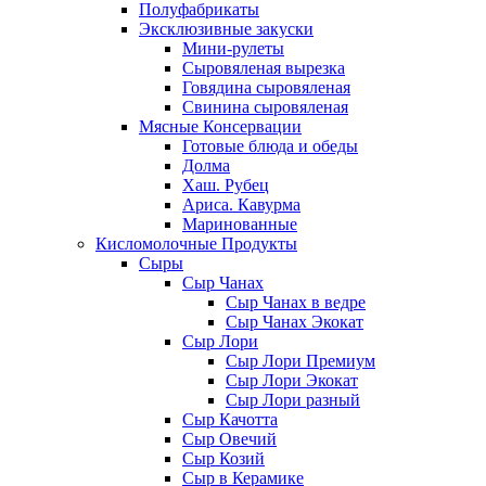
Полуфабрикаты
Эксклюзивные закуски
Мини-рулеты
Сыровяленая вырезка
Говядина сыровяленая
Свинина сыровяленая
Мясные Консервации
Готовые блюда и обеды
Долма
Хаш. Рубец
Ариса. Кавурма
Маринованные
Кисломолочные Продукты
Сыры
Сыр Чанах
Сыр Чанах в ведре
Сыр Чанах Экокат
Сыр Лори
Сыр Лори Премиум
Сыр Лори Экокат
Сыр Лори разный
Сыр Качотта
Сыр Овечий
Сыр Козий
Сыр в Керамике