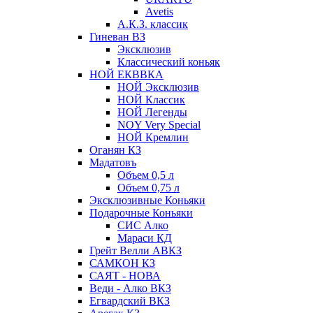
Avetis
А.К.З. классик
Гиневан ВЗ
Эксклюзив
Классический коньяк
НОЙ ЕКВВКА
НОЙ Эксклюзив
НОЙ Классик
НОЙ Легенды
NOY Very Speсial
НОЙ Кремлин
Оганян КЗ
Мадатовъ
Объем 0,5 л
Объем 0,75 л
Эксклюзивные Коньяки
Подарочные Коньяки
СИС Алко
Мараси КД
Грейт Велли АВКЗ
САМКОН КЗ
САЯТ - НОВА
Веди - Алко ВКЗ
Егвардский ВКЗ