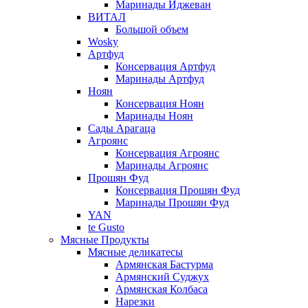
Маринады Иджеван
ВИТАЛ
Большой объем
Wosky
Артфуд
Консервация Артфуд
Маринады Артфуд
Ноян
Консервация Ноян
Маринады Ноян
Сады Арагаца
Агроянс
Консервация Агроянс
Маринады Агроянс
Прошян Фуд
Консервация Прошян Фуд
Маринады Прошян Фуд
YAN
te Gusto
Мясные Продукты
Мясные деликатесы
Армянская Бастурма
Армянский Суджух
Армянская Колбаса
Нарезки