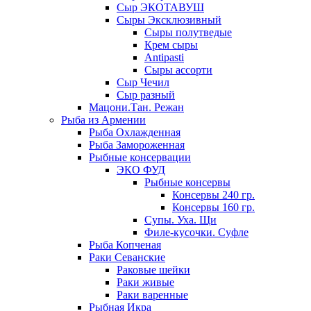
Сыр ЭКОТАВУШ
Сыры Эксклюзивный
Сыры полутведые
Крем сыры
Antipasti
Сыры ассорти
Сыр Чечил
Сыр разный
Мацони.Тан. Режан
Рыба из Армении
Рыба Охлажденная
Рыба Замороженная
Рыбные консервации
ЭКО ФУД
Рыбные консервы
Консервы 240 гр.
Консервы 160 гр.
Супы. Уха. Щи
Филе-кусочки. Суфле
Рыба Копченая
Раки Севанские
Раковые шейки
Раки живые
Раки варенные
Рыбная Икра