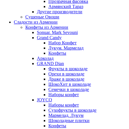
Прозрачная фасовка
Армянский Тараз
Другие производители
Сушеные Овощи
Сладости из Армении
Конфеты из Армении
Sonuar. Mark Sevouni
Grand Candy
Набор Конфет
Лукум. Мармелад
Конфеты
Арколад
GRAND Dian
Фрукты в шоколаде
Орехи в шоколаде
Драже в шоколаде
ШокоХит в шоколаде
Семечки в шоколаде
Наборы конфет
JOYCO
Наборы конфет
Сухофрукты в шоколаде
Мармелад. Лукум
Шоколадные плитки
Конфеты