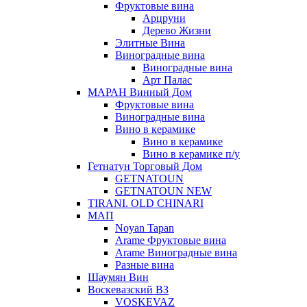
Фруктовые вина
Арцруни
Дерево Жизни
Элитные Вина
Виноградные вина
Виноградные вина
Арт Палас
МАРАН Винный Дом
Фруктовые вина
Виноградные вина
Вино в керамике
Вино в керамике
Вино в керамике п/у
Гетнатун Торговый Дом
GETNATOUN
GETNATOUN NEW
TIRANI. OLD CHINARI
МАП
Noyan Tapan
Arame Фруктовые вина
Arame Виноградные вина
Разные вина
Шаумян Вин
Воскевазский ВЗ
VOSKEVAZ