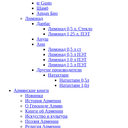
te Gusto
Шамб
Арцах Био
Лимонад
Дарбас
Лимонад 0,5 л. Стекло
Лимонад 1,25 л. ПЭТ
Ануш
Ани
Лимонад 0,5 л ст
Лимонад 0,5 л ПЭТ
Лимонад 1,0 л ПЭТ
Лимонад 1,5 л ПЭТ
Другие производители
Натахтари
Натахтари 0,5л
Натахтари 1,0л
Армянские книги
Новинки
История Армении
О Геноциде Армян
Книги об Армении
Иcкусство и культура
Поэзия Армении
Религия Армении