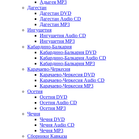
Адыгея MP3
Дагестан
Дагестан DVD
Дагестан Audio CD
Дагестан MP3
Ингушетия
Ингушетия Audio CD
Ингушетия MP3
Кабардино-Балкария
Кабардино-Балкария DVD
Кабардино-Балкария Audio CD
Кабардино-Балкария MP3
Карачаево-Черкесия
Карачаево-Черкесия DVD
Карачаево-Черкесия Audio CD
Карачаево-Черкесия MP3
Осетия
Осетия DVD
Осетия Audio CD
Осетия MP3
Чечня
Чечня DVD
Чечня Audio CD
Чечня MP3
Сборники Кавказа