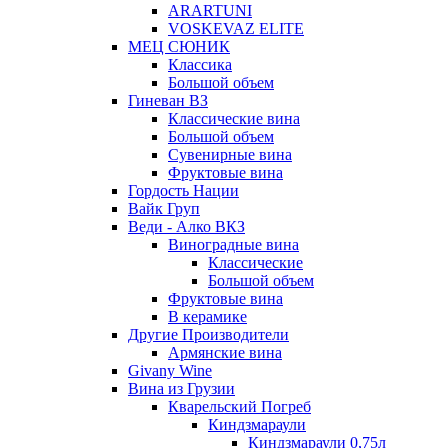
ARARTUNI
VOSKEVAZ ELITE
МЕЦ СЮНИК
Классика
Большой объем
Гиневан ВЗ
Классические вина
Большой объем
Сувенирные вина
Фруктовые вина
Гордость Нации
Вайк Груп
Веди - Алко ВКЗ
Виноградные вина
Классические
Большой объем
Фруктовые вина
В керамике
Другие Производители
Армянские вина
Givany Wine
Вина из Грузии
Кварельский Погреб
Киндзмараули
Киндзмараули 0,75л