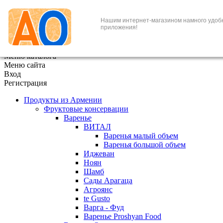
+7 (495) 646-888-1
Нашим интернет-магазином намного удоб
приложения!
В корзине
0
товаров
x
Меню каталога
Меню сайта
Вход
Регистрация
Продукты из Армении
Фруктовые консервации
Варенье
ВИТАЛ
Варенья малый объем
Варенья большой объем
Иджеван
Ноян
Шамб
Сады Арагаца
Агроянс
te Gusto
Варга - Фуд
Варенье Proshyan Food