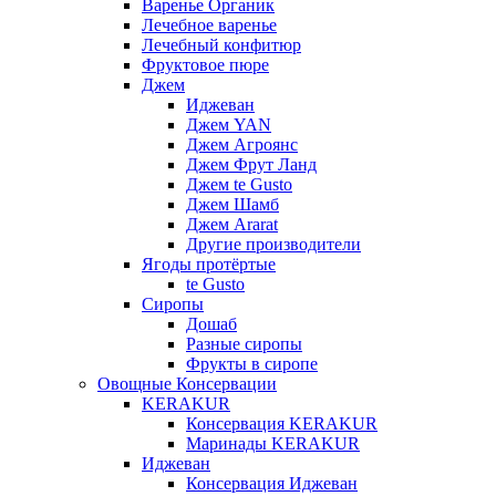
Варенье Органик
Лечебное варенье
Лечебный конфитюр
Фруктовое пюре
Джем
Иджеван
Джем YAN
Джем Агроянс
Джем Фрут Ланд
Джем te Gusto
Джем Шамб
Джем Ararat
Другие производители
Ягоды протёртые
te Gusto
Сиропы
Дошаб
Разные сиропы
Фрукты в сиропе
Овощные Консервации
KERAKUR
Консервация KERAKUR
Маринады KERAKUR
Иджеван
Консервация Иджеван