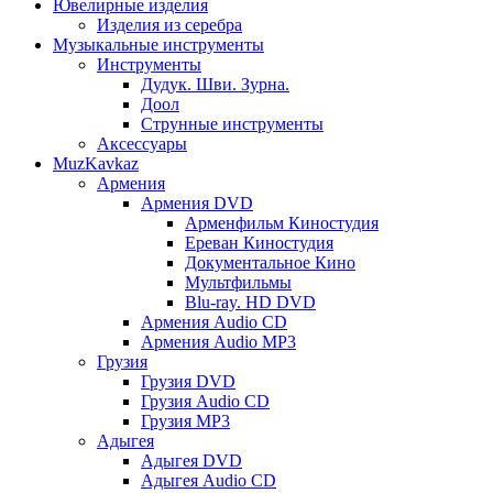
Ювелирные изделия
Изделия из серебра
Музыкальные инструменты
Инструменты
Дудук. Шви. Зурна.
Доол
Струнные инструменты
Аксессуары
MuzKavkaz
Армения
Армения DVD
Арменфильм Киностудия
Ереван Киностудия
Документальное Кино
Мультфильмы
Blu-ray. HD DVD
Армения Audio CD
Армения Audio MP3
Грузия
Грузия DVD
Грузия Audio CD
Грузия MP3
Адыгея
Адыгея DVD
Адыгея Audio CD