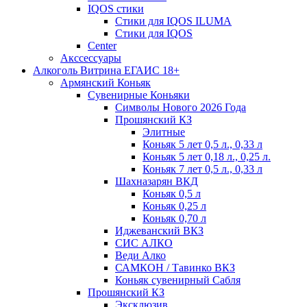
IQOS стики
Стики для IQOS ILUMA
Стики для IQOS
Сenter
Акссессуары
Алкоголь Витрина ЕГАИС 18+
Армянский Коньяк
Сувенирные Коньяки
Символы Нового 2026 Года
Прошянский КЗ
Элитные
Коньяк 5 лет 0,5 л., 0,33 л
Коньяк 5 лет 0,18 л., 0,25 л.
Коньяк 7 лет 0,5 л., 0,33 л
Шахназарян ВКД
Коньяк 0,5 л
Коньяк 0,25 л
Коньяк 0,70 л
Иджеванский ВКЗ
СИС АЛКО
Веди Алко
САМКОН / Тавинко ВКЗ
Коньяк сувенирный Сабля
Прошянский КЗ
Эксклюзив