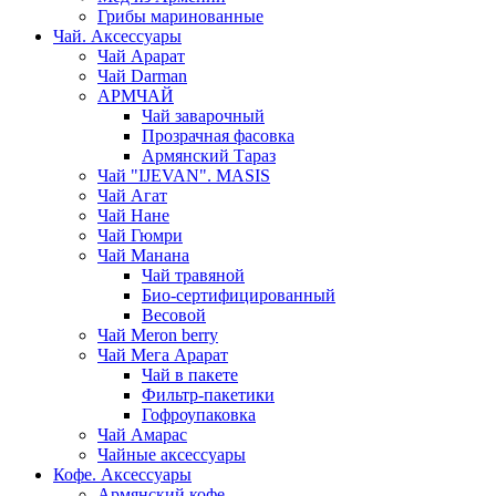
Грибы маринованные
Чай. Аксессуары
Чай Арарат
Чай Darman
АРМЧАЙ
Чай заварочный
Прозрачная фасовка
Армянский Тараз
Чай "IJEVAN". MASIS
Чай Агат
Чай Нане
Чай Гюмри
Чай Манана
Чай травяной
Био-сертифицированный
Весовой
Чай Meron berry
Чай Мега Арарат
Чай в пакете
Фильтр-пакетики
Гофроупаковка
Чай Амарас
Чайные аксессуары
Кофе. Аксессуары
Армянский кофе