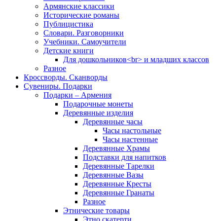
Армянские классики
Исторические романы
Публицистика
Словари. Разговорники
Учебники. Самоучители
Детские книги
Для дошкольников<br> и младших классов
Разное
Кроссворды. Сканворды
Сувениры. Подарки
Подарки – Армения
Подарочные монеты
Деревянные изделия
Деревянные часы
Часы настольные
Часы настенные
Деревянные Храмы
Подставки для напитков
Деревянные Тарелки
Деревянные Вазы
Деревянные Кресты
Деревянные Гранаты
Разное
Этнические товары
Этно скатерти