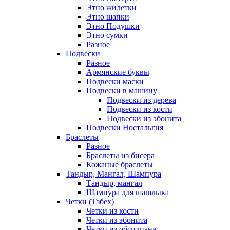
Этно жилетки
Этно шапки
Этно Подушки
Этно сумки
Разное
Подвески
Разное
Армянские буквы
Подвески маски
Подвески в машину
Подвески из дерева
Подвески из кости
Подвески из эбонита
Подвески Ностальгия
Браслеты
Разное
Браслеты из бисера
Кожаные браслеты
Тандыр, Мангал, Шампура
Тандыр, мангал
Шампура для шашлыка
Четки (Тзбех)
Четки из кости
Четки из эбонита
Четки из обсидиана