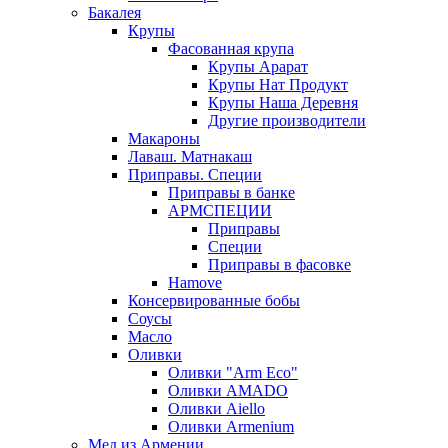
Бакалея
Крупы
Фасованная крупа
Крупы Арарат
Крупы Нат Продукт
Крупы Наша Деревня
Другие производители
Макароны
Лаваш. Матнакаш
Приправы. Специи
Приправы в банке
АРМСПЕЦИИ
Приправы
Специи
Приправы в фасовке
Hamove
Консервированные бобы
Соусы
Масло
Оливки
Оливки "Arm Eco"
Оливки AMADO
Оливки Aiello
Оливки Armenium
Мед из Армении