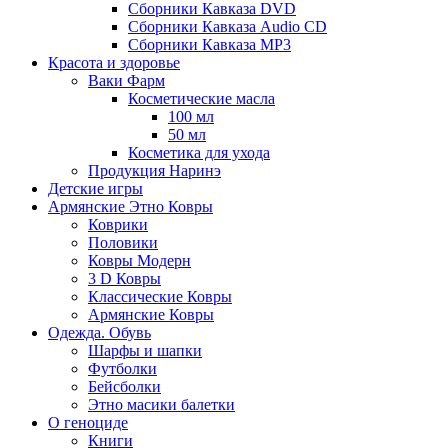
Сборники Кавказа DVD
Сборники Кавказа Audio CD
Сборники Кавказа MP3
Красота и здоровье
Ваки Фарм
Косметические масла
100 мл
50 мл
Косметика для ухода
Продукция Наринэ
Детские игры
Армянские Этно Ковры
Коврики
Половики
Ковры Модерн
3 D Ковры
Классические Ковры
Армянские Ковры
Одежда. Обувь
Шарфы и шапки
Футболки
Бейсболки
Этно масики балетки
О геноциде
Книги