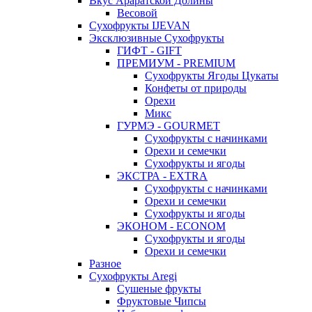
Вкус Араратской Долины
Весовой
Сухофрукты IJEVAN
Эксклюзивные Сухофрукты
ГИФТ - GIFT
ПРЕМИУМ - PREMIUM
Сухофрукты Ягоды Цукаты
Конфеты от природы
Орехи
Микс
ГУРМЭ - GOURMET
Сухофрукты с начинками
Орехи и семечки
Сухофрукты и ягоды
ЭКСТРА - EXTRA
Сухофрукты с начинками
Орехи и семечки
Сухофрукты и ягоды
ЭКОНОМ - ECONOM
Сухофрукты и ягоды
Орехи и семечки
Разное
Сухофрукты Aregi
Сушеные фрукты
Фруктовые Чипсы