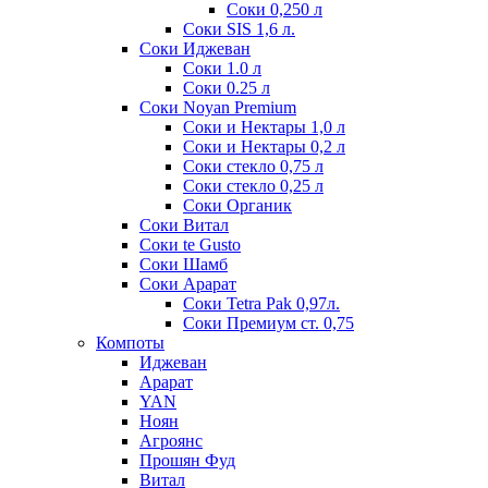
Соки 0,250 л
Соки SIS 1,6 л.
Соки Иджеван
Соки 1.0 л
Соки 0.25 л
Соки Noyan Premium
Соки и Нектары 1,0 л
Соки и Нектары 0,2 л
Соки стекло 0,75 л
Соки стекло 0,25 л
Соки Органик
Соки Витал
Соки te Gusto
Соки Шамб
Соки Арарат
Соки Tetra Pak 0,97л.
Соки Премиум ст. 0,75
Компоты
Иджеван
Арарат
YAN
Ноян
Агроянс
Прошян Фуд
Витал