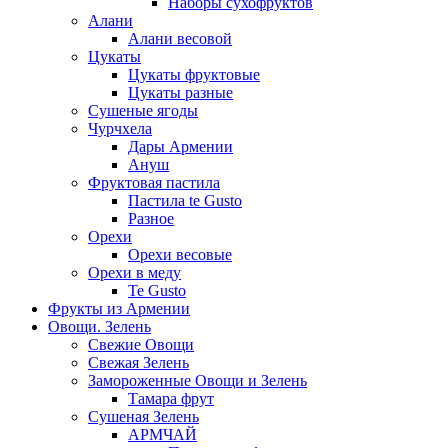
Наборы сухофруктов
Алани
Алани весовой
Цукаты
Цукаты фруктовые
Цукаты разные
Сушеные ягоды
Чурчхела
Дары Армении
Ануш
Фруктовая пастила
Пастила te Gusto
Разное
Орехи
Орехи весовые
Орехи в меду
Te Gusto
Фрукты из Армении
Овощи. Зелень
Свежие Овощи
Свежая Зелень
Замороженные Овощи и Зелень
Тамара фрут
Сушеная Зелень
АРМЧАЙ