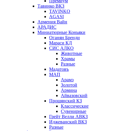
Премиум
Тавинко ВКЗ
TAVINKO
AGASI
Армения Вайн
АРАДИС
Миниатюрные Коньяки
Оганян Бренди
Мараси КД
СИС АЛКО
Животные
Храмы
Разные
Мадатовъ
МАП
Арамэ
Золотой
Армина
Айвазовский
Прошянский КЗ
Классические
Сувенирные
Грейт Велли АВКЗ
Иджеванский ВКЗ
Разные