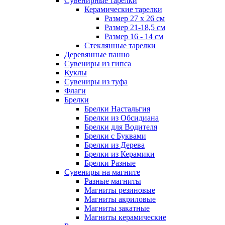
Сувенирные тарелки
Керамические тарелки
Размер 27 х 26 см
Размер 21-18,5 см
Размер 16 - 14 см
Стеклянные тарелки
Деревянные панно
Сувениры из гипса
Куклы
Сувениры из туфа
Флаги
Брелки
Брелки Настальгия
Брелки из Обсидиана
Брелки для Водителя
Брелки с Буквами
Брелки из Дерева
Брелки из Керамики
Брелки Разные
Сувениры на магните
Разные магниты
Магниты резиновые
Магниты акриловые
Магниты закатные
Магниты керамические