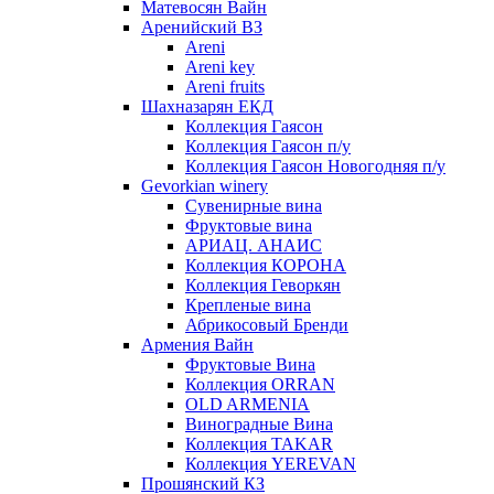
Матевосян Вайн
Аренийский ВЗ
Areni
Areni key
Areni fruits
Шахназарян ЕКД
Коллекция Гаясон
Коллекция Гаясон п/у
Коллекция Гаясон Новогодняя п/у
Gevorkian winery
Сувенирные вина
Фруктовые вина
АРИАЦ. АНАИС
Коллекция КОРОНА
Коллекция Геворкян
Крепленые вина
Абрикосовый Бренди
Армения Вайн
Фруктовые Вина
Коллекция ORRAN
OLD ARMENIA
Виноградные Вина
Коллекция TAKAR
Коллекция YEREVAN
Прошянский КЗ