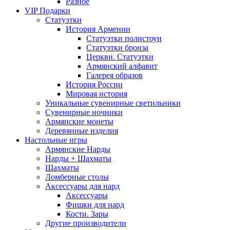
Разное
VIP Подарки
Статуэтки
История Армении
Статуэтки полистоун
Статуэтки бронза
Церкви. Статуэтки
Армянский алфавит
Галерея образов
История России
Мировая история
Уникальные сувенирные светильники
Сувенирные ночники
Армянские монеты
Деревянные изделия
Настольные игры
Армянские Нарды
Нарды + Шахматы
Шахматы
Ломберные столы
Аксессуары для нард
Аксессуары
Фишки для нард
Кости. Зары
Другие производители