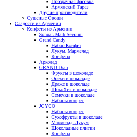
Прозрачная фасовка
Армянский Тараз
Другие производители
Сушеные Овощи
Сладости из Армении
Конфеты из Армении
Sonuar. Mark Sevouni
Grand Candy
Набор Конфет
Лукум. Мармелад
Конфеты
Арколад
GRAND Dian
Фрукты в шоколаде
Орехи в шоколаде
Драже в шоколаде
ШокоХит в шоколаде
Семечки в шоколаде
Наборы конфет
JOYCO
Наборы конфет
Сухофрукты в шоколаде
Мармелад. Лукум
Шоколадные плитки
Конфеты