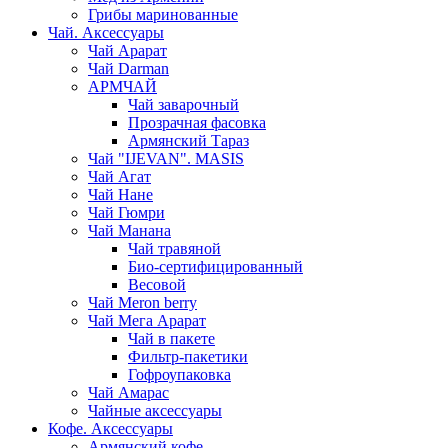
Грибы маринованные
Чай. Аксессуары
Чай Арарат
Чай Darman
АРМЧАЙ
Чай заварочный
Прозрачная фасовка
Армянский Тараз
Чай "IJEVAN". MASIS
Чай Агат
Чай Нане
Чай Гюмри
Чай Манана
Чай травяной
Био-сертифицированный
Весовой
Чай Meron berry
Чай Мега Арарат
Чай в пакете
Фильтр-пакетики
Гофроупаковка
Чай Амарас
Чайные аксессуары
Кофе. Аксессуары
Армянский кофе