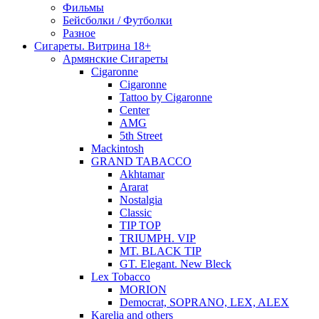
Фильмы
Бейсболки / Футболки
Разное
Сигареты. Витрина 18+
Армянские Сигареты
Cigaronne
Cigaronne
Tattoo by Cigaronne
Center
AMG
5th Street
Mackintosh
GRAND TABACCO
Akhtamar
Ararat
Nostalgia
Classic
TIP TOP
TRIUMPH. VIP
MT. BLACK TIP
GT. Elegant. New Bleck
Lex Tobacco
MORION
Democrat, SOPRANO, LEX, ALEX
Karelia and others