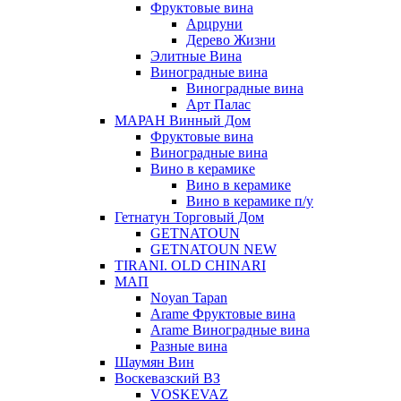
Фруктовые вина
Арцруни
Дерево Жизни
Элитные Вина
Виноградные вина
Виноградные вина
Арт Палас
МАРАН Винный Дом
Фруктовые вина
Виноградные вина
Вино в керамике
Вино в керамике
Вино в керамике п/у
Гетнатун Торговый Дом
GETNATOUN
GETNATOUN NEW
TIRANI. OLD CHINARI
МАП
Noyan Tapan
Arame Фруктовые вина
Arame Виноградные вина
Разные вина
Шаумян Вин
Воскевазский ВЗ
VOSKEVAZ