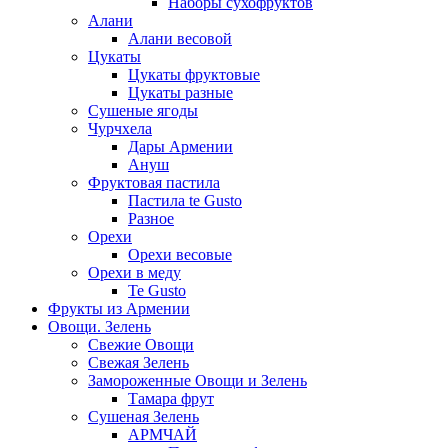
Наборы сухофруктов
Алани
Алани весовой
Цукаты
Цукаты фруктовые
Цукаты разные
Сушеные ягоды
Чурчхела
Дары Армении
Ануш
Фруктовая пастила
Пастила te Gusto
Разное
Орехи
Орехи весовые
Орехи в меду
Te Gusto
Фрукты из Армении
Овощи. Зелень
Свежие Овощи
Свежая Зелень
Замороженные Овощи и Зелень
Тамара фрут
Сушеная Зелень
АРМЧАЙ