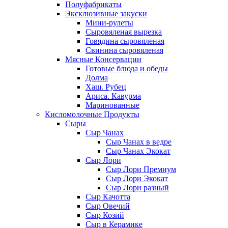
Полуфабрикаты
Эксклюзивные закуски
Мини-рулеты
Сыровяленая вырезка
Говядина сыровяленая
Свинина сыровяленая
Мясные Консервации
Готовые блюда и обеды
Долма
Хаш. Рубец
Ариса. Кавурма
Маринованные
Кисломолочные Продукты
Сыры
Сыр Чанах
Сыр Чанах в ведре
Сыр Чанах Экокат
Сыр Лори
Сыр Лори Премиум
Сыр Лори Экокат
Сыр Лори разный
Сыр Качотта
Сыр Овечий
Сыр Козий
Сыр в Керамике