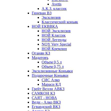
Avetis
А.К.З. классик
Гиневан ВЗ
Эксклюзив
Классический коньяк
НОЙ ЕКВВКА
НОЙ Эксклюзив
НОЙ Классик
НОЙ Легенды
NOY Very Speсial
НОЙ Кремлин
Оганян КЗ
Мадатовъ
Объем 0,5 л
Объем 0,75 л
Эксклюзивные Коньяки
Подарочные Коньяки
СИС Алко
Мараси КД
Грейт Велли АВКЗ
САМКОН КЗ
САЯТ - НОВА
Веди - Алко ВКЗ
Егвардский ВКЗ