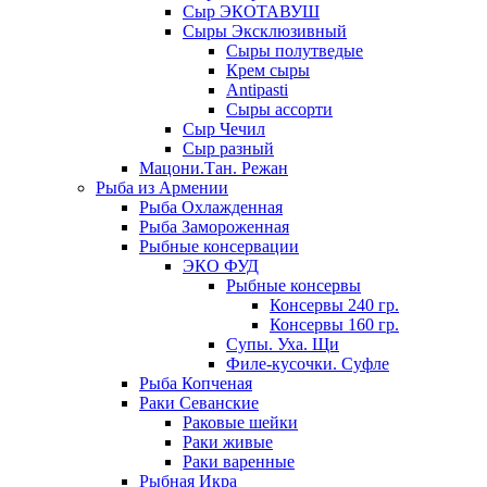
Сыр ЭКОТАВУШ
Сыры Эксклюзивный
Сыры полутведые
Крем сыры
Antipasti
Сыры ассорти
Сыр Чечил
Сыр разный
Мацони.Тан. Режан
Рыба из Армении
Рыба Охлажденная
Рыба Замороженная
Рыбные консервации
ЭКО ФУД
Рыбные консервы
Консервы 240 гр.
Консервы 160 гр.
Супы. Уха. Щи
Филе-кусочки. Суфле
Рыба Копченая
Раки Севанские
Раковые шейки
Раки живые
Раки варенные
Рыбная Икра