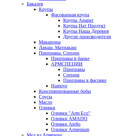
Бакалея
Крупы
Фасованная крупа
Крупы Арарат
Крупы Нат Продукт
Крупы Наша Деревня
Другие производители
Макароны
Лаваш. Матнакаш
Приправы. Специи
Приправы в банке
АРМСПЕЦИИ
Приправы
Специи
Приправы в фасовке
Hamove
Консервированные бобы
Соусы
Масло
Оливки
Оливки "Arm Eco"
Оливки AMADO
Оливки Aiello
Оливки Armenium
Мед из Армении