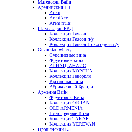
Матевосян Вайн
Аренийский ВЗ
Areni
Areni key
Areni fruits
Шахназарян ЕКД
Коллекция Гаясон
Коллекция Гаясон п/у
Коллекция Гаясон Новогодняя п/у
Gevorkian winery
Сувенирные вина
Фруктовые вина
АРИАЦ. АНАИС
Коллекция КОРОНА
Коллекция Геворкян
Крепленые вина
Абрикосовый Бренди
Армения Вайн
Фруктовые Вина
Коллекция ORRAN
OLD ARMENIA
Виноградные Вина
Коллекция TAKAR
Коллекция YEREVAN
Прошянский КЗ