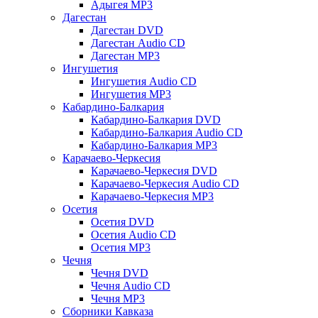
Адыгея MP3
Дагестан
Дагестан DVD
Дагестан Audio CD
Дагестан MP3
Ингушетия
Ингушетия Audio CD
Ингушетия MP3
Кабардино-Балкария
Кабардино-Балкария DVD
Кабардино-Балкария Audio CD
Кабардино-Балкария MP3
Карачаево-Черкесия
Карачаево-Черкесия DVD
Карачаево-Черкесия Audio CD
Карачаево-Черкесия MP3
Осетия
Осетия DVD
Осетия Audio CD
Осетия MP3
Чечня
Чечня DVD
Чечня Audio CD
Чечня MP3
Сборники Кавказа