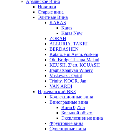
Армянское Вино
Новинки
Старые вина
Элитные Вина
KARAS
Karas
Karas New
ZORAH
ALLURIA. TAKRI.
BERDASHEN
Kataro.Hin Areni.Voskeni
Old Bridge.Tushpa.Malani
KEUSH. Z’art. KOUASH
Jraghatspanyan Winery
Voskevaz - Qotot
Trinity. KOOR. Jan
VAN ARDI
Иджеванский ВКЗ
Коллекционные вина
Виноградные вина
Вина 0,75 л
Большой объем
Эксклюзивные вина
Фруктовые вина
Cувенирные вина