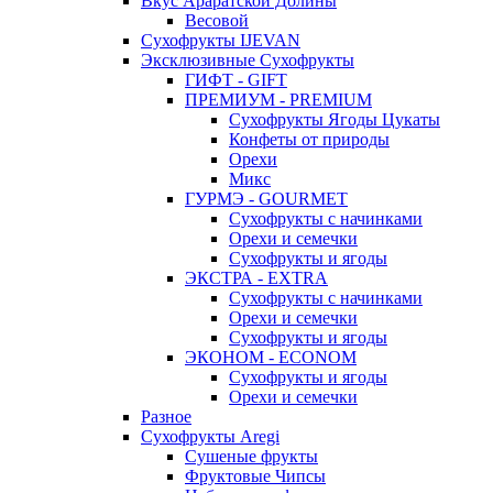
Вкус Араратской Долины
Весовой
Сухофрукты IJEVAN
Эксклюзивные Сухофрукты
ГИФТ - GIFT
ПРЕМИУМ - PREMIUM
Сухофрукты Ягоды Цукаты
Конфеты от природы
Орехи
Микс
ГУРМЭ - GOURMET
Сухофрукты с начинками
Орехи и семечки
Сухофрукты и ягоды
ЭКСТРА - EXTRA
Сухофрукты с начинками
Орехи и семечки
Сухофрукты и ягоды
ЭКОНОМ - ECONOM
Сухофрукты и ягоды
Орехи и семечки
Разное
Сухофрукты Aregi
Сушеные фрукты
Фруктовые Чипсы