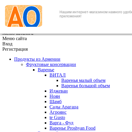
+7 (495) 646-888-1
Нашим интернет-магазином намного удоб
приложения!
В корзине
0
товаров
x
Меню каталога
Меню сайта
Вход
Регистрация
Продукты из Армении
Фруктовые консервации
Варенье
ВИТАЛ
Варенья малый объем
Варенья большой объем
Иджеван
Ноян
Шамб
Сады Арагаца
Агроянс
te Gusto
Варга - Фуд
Варенье Proshyan Food