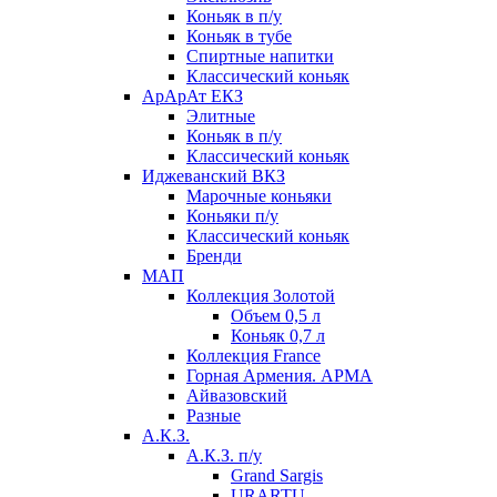
Коньяк в п/у
Коньяк в тубе
Спиртные напитки
Классический коньяк
АрАрАт ЕКЗ
Элитные
Коньяк в п/у
Классический коньяк
Иджеванский ВКЗ
Марочные коньяки
Коньяки п/у
Классический коньяк
Бренди
МАП
Коллекция Золотой
Объем 0,5 л
Коньяк 0,7 л
Коллекция France
Горная Армения. АРМА
Айвазовский
Разные
А.К.З.
А.К.З. п/у
Grand Sargis
URARTU