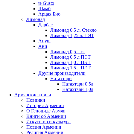
te Gusto
Шамб
Арцах Био
Лимонад
Дарбас
Лимонад 0,5 л. Стекло
Лимонад 1,25 л. ПЭТ
Ануш
Ани
Лимонад 0,5 л ст
Лимонад 0,5 л ПЭТ
Лимонад 1,0 л ПЭТ
Лимонад 1,5 л ПЭТ
Другие производители
Натахтари
Натахтари 0,5л
Натахтари 1,0л
Армянские книги
Новинки
История Армении
О Геноциде Армян
Книги об Армении
Иcкусство и культура
Поэзия Армении
Религия Армении