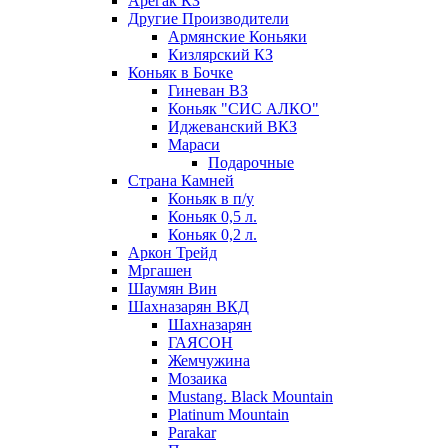
Арегак КЗ
Другие Производители
Армянские Коньяки
Кизлярский КЗ
Коньяк в Бочке
Гиневан ВЗ
Коньяк "СИС АЛКО"
Иджеванский ВКЗ
Мараси
Подарочные
Страна Камней
Коньяк в п/у
Коньяк 0,5 л.
Коньяк 0,2 л.
Аркон Трейд
Мргашен
Шаумян Вин
Шахназарян ВКД
Шахназарян
ГАЯСОН
Жемчужина
Мозаика
Mustang. Black Mountain
Platinum Mountain
Parakar