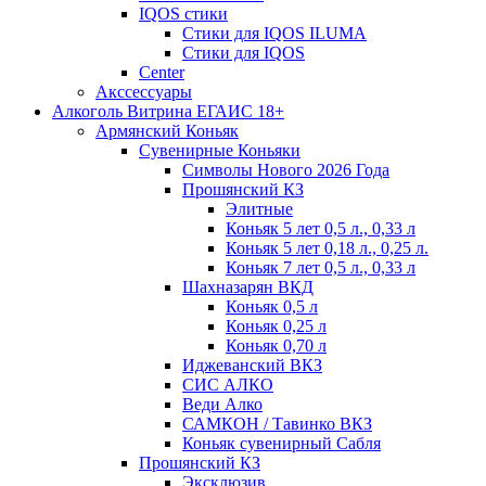
IQOS стики
Стики для IQOS ILUMA
Стики для IQOS
Сenter
Акссессуары
Алкоголь Витрина ЕГАИС 18+
Армянский Коньяк
Сувенирные Коньяки
Символы Нового 2026 Года
Прошянский КЗ
Элитные
Коньяк 5 лет 0,5 л., 0,33 л
Коньяк 5 лет 0,18 л., 0,25 л.
Коньяк 7 лет 0,5 л., 0,33 л
Шахназарян ВКД
Коньяк 0,5 л
Коньяк 0,25 л
Коньяк 0,70 л
Иджеванский ВКЗ
СИС АЛКО
Веди Алко
САМКОН / Тавинко ВКЗ
Коньяк сувенирный Сабля
Прошянский КЗ
Эксклюзив