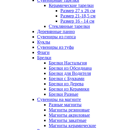
Сувенирные тарелки
Керамические тарелки
Размер 27 х 26 см
Размер 21-18,5 см
Размер 16 - 14 см
Стеклянные тарелки
Деревянные панно
Сувениры из гипса
Куклы
Сувениры из туфа
Флаги
Брелки
Брелки Настальгия
Брелки из Обсидиана
Брелки для Водителя
Брелки с Буквами
Брелки из Дерева
Брелки из Керамики
Брелки Разные
Сувениры на магните
Разные магниты
Магниты резиновые
Магниты акриловые
Магниты закатные
Магниты керамические