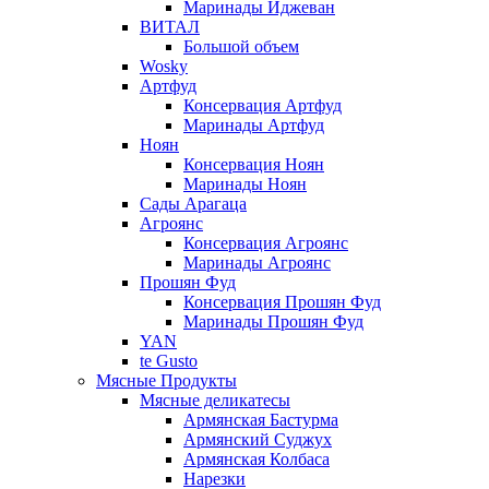
Маринады Иджеван
ВИТАЛ
Большой объем
Wosky
Артфуд
Консервация Артфуд
Маринады Артфуд
Ноян
Консервация Ноян
Маринады Ноян
Сады Арагаца
Агроянс
Консервация Агроянс
Маринады Агроянс
Прошян Фуд
Консервация Прошян Фуд
Маринады Прошян Фуд
YAN
te Gusto
Мясные Продукты
Мясные деликатесы
Армянская Бастурма
Армянский Суджух
Армянская Колбаса
Нарезки