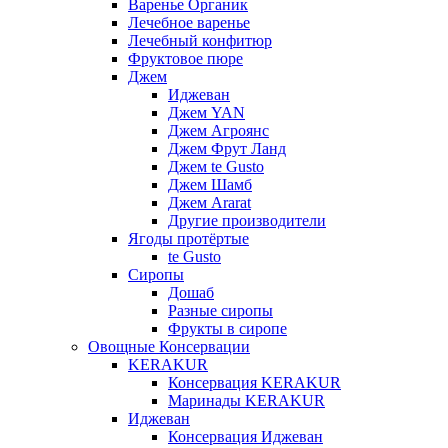
Варенье Органик
Лечебное варенье
Лечебный конфитюр
Фруктовое пюре
Джем
Иджеван
Джем YAN
Джем Агроянс
Джем Фрут Ланд
Джем te Gusto
Джем Шамб
Джем Ararat
Другие производители
Ягоды протёртые
te Gusto
Сиропы
Дошаб
Разные сиропы
Фрукты в сиропе
Овощные Консервации
KERAKUR
Консервация KERAKUR
Маринады KERAKUR
Иджеван
Консервация Иджеван