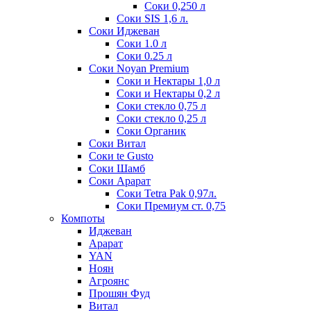
Соки 0,250 л
Соки SIS 1,6 л.
Соки Иджеван
Соки 1.0 л
Соки 0.25 л
Соки Noyan Premium
Соки и Нектары 1,0 л
Соки и Нектары 0,2 л
Соки стекло 0,75 л
Соки стекло 0,25 л
Соки Органик
Соки Витал
Соки te Gusto
Соки Шамб
Соки Арарат
Соки Tetra Pak 0,97л.
Соки Премиум ст. 0,75
Компоты
Иджеван
Арарат
YAN
Ноян
Агроянс
Прошян Фуд
Витал