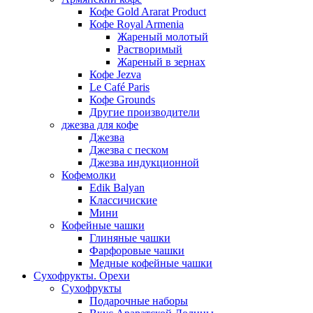
Кофе Gold Ararat Product
Кофе Royal Armenia
Жареный молотый
Растворимый
Жареный в зернах
Кофе Jezva
Le Café Paris
Кофе Grounds
Другие производители
джезва для кофе
Джезва
Джезва с песком
Джезва индукционной
Кофемолки
Edik Balyan
Классичиские
Мини
Кофейные чашки
Глиняные чашки
Фарфоровые чашки
Медные кофейные чашки
Сухофрукты. Орехи
Сухофрукты
Подарочные наборы