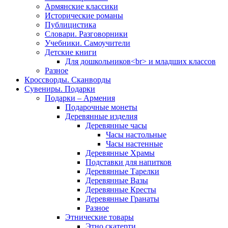
Армянские классики
Исторические романы
Публицистика
Словари. Разговорники
Учебники. Самоучители
Детские книги
Для дошкольников<br> и младших классов
Разное
Кроссворды. Сканворды
Сувениры. Подарки
Подарки – Армения
Подарочные монеты
Деревянные изделия
Деревянные часы
Часы настольные
Часы настенные
Деревянные Храмы
Подставки для напитков
Деревянные Тарелки
Деревянные Вазы
Деревянные Кресты
Деревянные Гранаты
Разное
Этнические товары
Этно скатерти