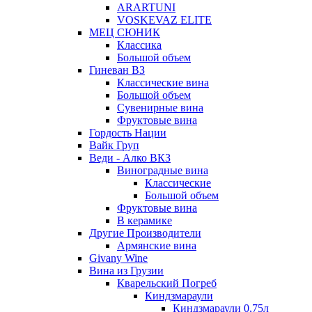
ARARTUNI
VOSKEVAZ ELITE
МЕЦ СЮНИК
Классика
Большой объем
Гиневан ВЗ
Классические вина
Большой объем
Сувенирные вина
Фруктовые вина
Гордость Нации
Вайк Груп
Веди - Алко ВКЗ
Виноградные вина
Классические
Большой объем
Фруктовые вина
В керамике
Другие Производители
Армянские вина
Givany Wine
Вина из Грузии
Кварельский Погреб
Киндзмараули
Киндзмараули 0,75л