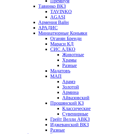
Премиум
Тавинко ВКЗ
TAVINKO
AGASI
Армения Вайн
АРАДИС
Миниатюрные Коньяки
Оганян Бренди
Мараси КД
СИС АЛКО
Животные
Храмы
Разные
Мадатовъ
МАП
Арамэ
Золотой
Армина
Айвазовский
Прошянский КЗ
Классические
Сувенирные
Грейт Велли АВКЗ
Иджеванский ВКЗ
Разные