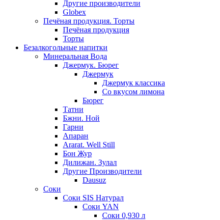
Другие производители
Globex
Печёная продукция. Торты
Печёная продукция
Торты
Безалкогольные напитки
Минеральная Вода
Джермук. Бюрег
Джермук
Джермук классика
Со вкусом лимона
Бюрег
Татни
Бжни. Ной
Гарни
Апаран
Ararat. Well Still
Бон Жур
Дилижан. Зулал
Другие Производители
Dausuz
Соки
Соки SIS Натурал
Соки YAN
Соки 0,930 л