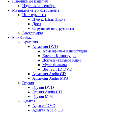
Ювелирные изделия
Изделия из серебра
Музыкальные инструменты
Инструменты
Дудук. Шви. Зурна.
Доол
Струнные инструменты
Аксессуары
MuzKavkaz
Армения
Армения DVD
Арменфильм Киностудия
Ереван Киностудия
Документальное Кино
Мультфильмы
Blu-ray. HD DVD
Армения Audio CD
Армения Audio MP3
Грузия
Грузия DVD
Грузия Audio CD
Грузия MP3
Адыгея
Адыгея DVD
Адыгея Audio CD