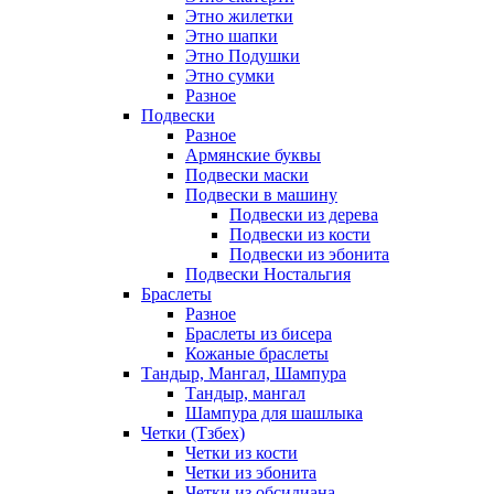
Этно жилетки
Этно шапки
Этно Подушки
Этно сумки
Разное
Подвески
Разное
Армянские буквы
Подвески маски
Подвески в машину
Подвески из дерева
Подвески из кости
Подвески из эбонита
Подвески Ностальгия
Браслеты
Разное
Браслеты из бисера
Кожаные браслеты
Тандыр, Мангал, Шампура
Тандыр, мангал
Шампура для шашлыка
Четки (Тзбех)
Четки из кости
Четки из эбонита
Четки из обсидиана