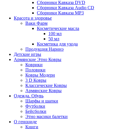
Сборники Кавказа DVD
Сборники Кавказа Audio CD
Сборники Кавказа MP3
Красота и здоровье
Ваки Фарм
Косметические масла
100 мл
50 мл
Косметика для ухода
Продукция Наринэ
Детские игры
Армянские Этно Ковры
Коврики
Половики
Ковры Модерн
3 D Ковры
Классические Ковры
Армянские Ковры
Одежда. Обувь
Шарфы и шапки
Футболки
Бейсболки
Этно масики балетки
О геноциде
Книги