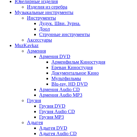
Ювелирные изделия
Изделия из серебра
Музыкальные инструменты
Инструменты
Дудук. Шви. Зурна.
Доол
Струнные инструменты
Аксессуары
MuzKavkaz
Армения
Армения DVD
Арменфильм Киностудия
Ереван Киностудия
Документальное Кино
Мультфильмы
Blu-ray. HD DVD
Армения Audio CD
Армения Audio MP3
Грузия
Грузия DVD
Грузия Audio CD
Грузия MP3
Адыгея
Адыгея DVD
Адыгея Audio CD