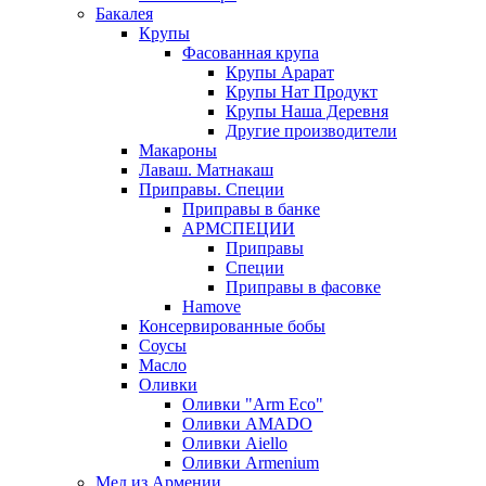
Бакалея
Крупы
Фасованная крупа
Крупы Арарат
Крупы Нат Продукт
Крупы Наша Деревня
Другие производители
Макароны
Лаваш. Матнакаш
Приправы. Специи
Приправы в банке
АРМСПЕЦИИ
Приправы
Специи
Приправы в фасовке
Hamove
Консервированные бобы
Соусы
Масло
Оливки
Оливки "Arm Eco"
Оливки AMADO
Оливки Aiello
Оливки Armenium
Мед из Армении