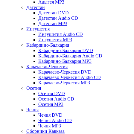
Адыгея MP3
Дагестан
Дагестан DVD
Дагестан Audio CD
Дагестан MP3
Ингушетия
Ингушетия Audio CD
Ингушетия MP3
Кабардино-Балкария
Кабардино-Балкария DVD
Кабардино-Балкария Audio CD
Кабардино-Балкария MP3
Карачаево-Черкесия
Карачаево-Черкесия DVD
Карачаево-Черкесия Audio CD
Карачаево-Черкесия MP3
Осетия
Осетия DVD
Осетия Audio CD
Осетия MP3
Чечня
Чечня DVD
Чечня Audio CD
Чечня MP3
Сборники Кавказа