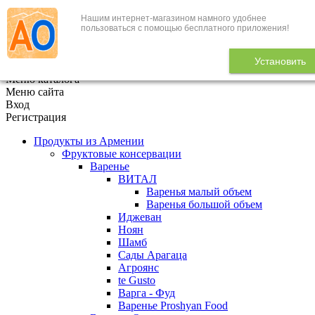
Нашим интернет-магазином намного удобнее
+7 (495) 646-888-1
пользоваться с помощью бесплатного приложения!
В корзине
0
товаров
Установить
x
Меню каталога
Меню сайта
Вход
Регистрация
Продукты из Армении
Фруктовые консервации
Варенье
ВИТАЛ
Варенья малый объем
Варенья большой объем
Иджеван
Ноян
Шамб
Сады Арагаца
Агроянс
te Gusto
Варга - Фуд
Варенье Proshyan Food