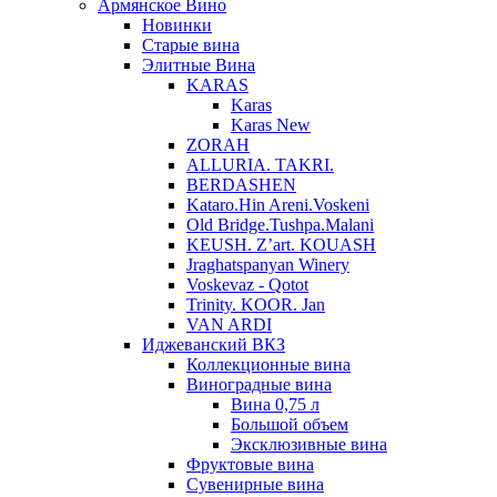
Армянское Вино
Новинки
Старые вина
Элитные Вина
KARAS
Karas
Karas New
ZORAH
ALLURIA. TAKRI.
BERDASHEN
Kataro.Hin Areni.Voskeni
Old Bridge.Tushpa.Malani
KEUSH. Z’art. KOUASH
Jraghatspanyan Winery
Voskevaz - Qotot
Trinity. KOOR. Jan
VAN ARDI
Иджеванский ВКЗ
Коллекционные вина
Виноградные вина
Вина 0,75 л
Большой объем
Эксклюзивные вина
Фруктовые вина
Cувенирные вина