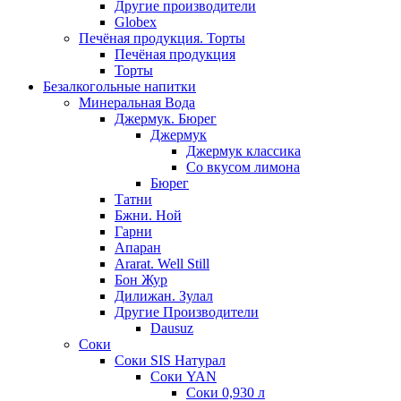
Другие производители
Globex
Печёная продукция. Торты
Печёная продукция
Торты
Безалкогольные напитки
Минеральная Вода
Джермук. Бюрег
Джермук
Джермук классика
Со вкусом лимона
Бюрег
Татни
Бжни. Ной
Гарни
Апаран
Ararat. Well Still
Бон Жур
Дилижан. Зулал
Другие Производители
Dausuz
Соки
Соки SIS Натурал
Соки YAN
Соки 0,930 л