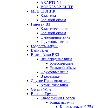
ARARTUNI
VOSKEVAZ ELITE
МЕЦ СЮНИК
Классика
Большой объем
Гиневан ВЗ
Классические вина
Большой объем
Сувенирные вина
Фруктовые вина
Гордость Нации
Вайк Груп
Веди - Алко ВКЗ
Виноградные вина
Классические
Большой объем
Фруктовые вина
В керамике
Другие Производители
Армянские вина
Givany Wine
Вина из Грузии
Кварельский Погреб
Киндзмараули
Киндзмараули 0,75л