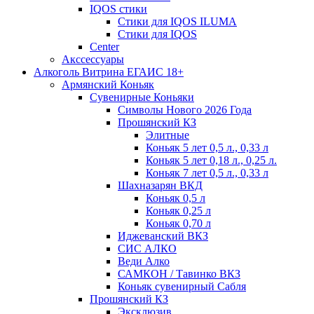
IQOS стики
Стики для IQOS ILUMA
Стики для IQOS
Сenter
Акссессуары
Алкоголь Витрина ЕГАИС 18+
Армянский Коньяк
Сувенирные Коньяки
Символы Нового 2026 Года
Прошянский КЗ
Элитные
Коньяк 5 лет 0,5 л., 0,33 л
Коньяк 5 лет 0,18 л., 0,25 л.
Коньяк 7 лет 0,5 л., 0,33 л
Шахназарян ВКД
Коньяк 0,5 л
Коньяк 0,25 л
Коньяк 0,70 л
Иджеванский ВКЗ
СИС АЛКО
Веди Алко
САМКОН / Тавинко ВКЗ
Коньяк сувенирный Сабля
Прошянский КЗ
Эксклюзив