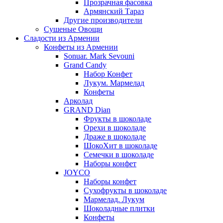
Прозрачная фасовка
Армянский Тараз
Другие производители
Сушеные Овощи
Сладости из Армении
Конфеты из Армении
Sonuar. Mark Sevouni
Grand Candy
Набор Конфет
Лукум. Мармелад
Конфеты
Арколад
GRAND Dian
Фрукты в шоколаде
Орехи в шоколаде
Драже в шоколаде
ШокоХит в шоколаде
Семечки в шоколаде
Наборы конфет
JOYCO
Наборы конфет
Сухофрукты в шоколаде
Мармелад. Лукум
Шоколадные плитки
Конфеты