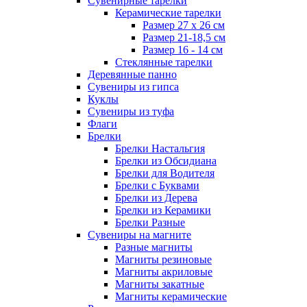
Сувенирные тарелки
Керамические тарелки
Размер 27 х 26 см
Размер 21-18,5 см
Размер 16 - 14 см
Стеклянные тарелки
Деревянные панно
Сувениры из гипса
Куклы
Сувениры из туфа
Флаги
Брелки
Брелки Настальгия
Брелки из Обсидиана
Брелки для Водителя
Брелки с Буквами
Брелки из Дерева
Брелки из Керамики
Брелки Разные
Сувениры на магните
Разные магниты
Магниты резиновые
Магниты акриловые
Магниты закатные
Магниты керамические