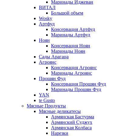
Маринады Иджеван
ВИТАЛ
Большой объем
Wosky
Артфуд
Консервация Артфуд
Маринады Артфуд
Ноян
Консервация Ноян
Маринады Ноян
Сады Арагаца
Агроянс
Консервация Агроянс
Маринады Агроянс
Прошян Фуд
Консервация Прошян Фуд
Маринады Прошян Фуд
YAN
te Gusto
Мясные Продукты
Мясные деликатесы
Армянская Бастурма
Армянский Суджух
Армянская Колбаса
Нарезки