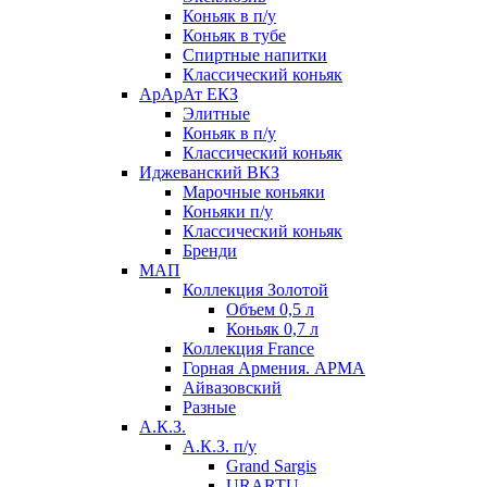
Коньяк в п/у
Коньяк в тубе
Спиртные напитки
Классический коньяк
АрАрАт ЕКЗ
Элитные
Коньяк в п/у
Классический коньяк
Иджеванский ВКЗ
Марочные коньяки
Коньяки п/у
Классический коньяк
Бренди
МАП
Коллекция Золотой
Объем 0,5 л
Коньяк 0,7 л
Коллекция France
Горная Армения. АРМА
Айвазовский
Разные
А.К.З.
А.К.З. п/у
Grand Sargis
URARTU