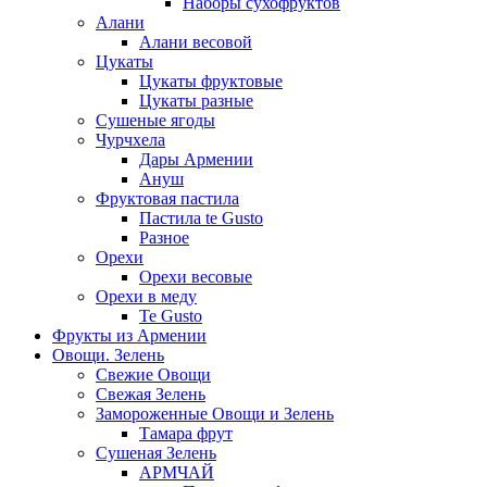
Наборы сухофруктов
Алани
Алани весовой
Цукаты
Цукаты фруктовые
Цукаты разные
Сушеные ягоды
Чурчхела
Дары Армении
Ануш
Фруктовая пастила
Пастила te Gusto
Разное
Орехи
Орехи весовые
Орехи в меду
Te Gusto
Фрукты из Армении
Овощи. Зелень
Свежие Овощи
Свежая Зелень
Замороженные Овощи и Зелень
Тамара фрут
Сушеная Зелень
АРМЧАЙ