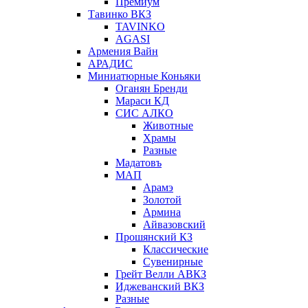
Премиум
Тавинко ВКЗ
TAVINKO
AGASI
Армения Вайн
АРАДИС
Миниатюрные Коньяки
Оганян Бренди
Мараси КД
СИС АЛКО
Животные
Храмы
Разные
Мадатовъ
МАП
Арамэ
Золотой
Армина
Айвазовский
Прошянский КЗ
Классические
Сувенирные
Грейт Велли АВКЗ
Иджеванский ВКЗ
Разные