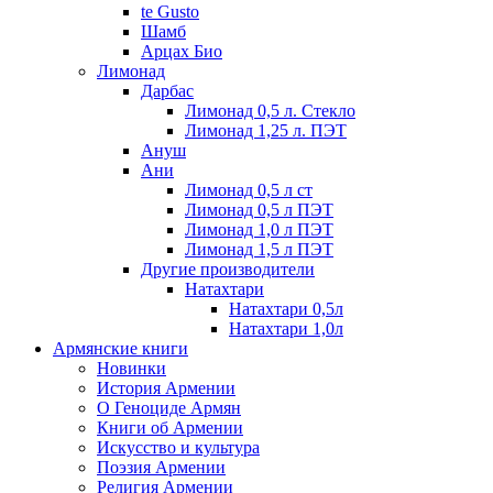
te Gusto
Шамб
Арцах Био
Лимонад
Дарбас
Лимонад 0,5 л. Стекло
Лимонад 1,25 л. ПЭТ
Ануш
Ани
Лимонад 0,5 л ст
Лимонад 0,5 л ПЭТ
Лимонад 1,0 л ПЭТ
Лимонад 1,5 л ПЭТ
Другие производители
Натахтари
Натахтари 0,5л
Натахтари 1,0л
Армянские книги
Новинки
История Армении
О Геноциде Армян
Книги об Армении
Иcкусство и культура
Поэзия Армении
Религия Армении