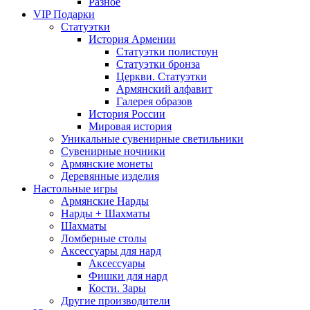
Разное
VIP Подарки
Статуэтки
История Армении
Статуэтки полистоун
Статуэтки бронза
Церкви. Статуэтки
Армянский алфавит
Галерея образов
История России
Мировая история
Уникальные сувенирные светильники
Сувенирные ночники
Армянские монеты
Деревянные изделия
Настольные игры
Армянские Нарды
Нарды + Шахматы
Шахматы
Ломберные столы
Аксессуары для нард
Аксессуары
Фишки для нард
Кости. Зары
Другие производители