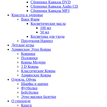
Сборники Кавказа DVD
Сборники Кавказа Audio CD
Сборники Кавказа MP3
Красота и здоровье
Ваки Фарм
Косметические масла
100 мл
50 мл
Косметика для ухода
Продукция Наринэ
Детские игры
Армянские Этно Ковры
Коврики
Половики
Ковры Модерн
3 D Ковры
Классические Ковры
Армянские Ковры
Одежда. Обувь
Шарфы и шапки
Футболки
Бейсболки
Этно масики балетки
О геноциде
Книги