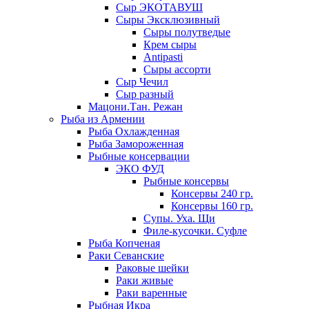
Сыр ЭКОТАВУШ
Сыры Эксклюзивный
Сыры полутведые
Крем сыры
Antipasti
Сыры ассорти
Сыр Чечил
Сыр разный
Мацони.Тан. Режан
Рыба из Армении
Рыба Охлажденная
Рыба Замороженная
Рыбные консервации
ЭКО ФУД
Рыбные консервы
Консервы 240 гр.
Консервы 160 гр.
Супы. Уха. Щи
Филе-кусочки. Суфле
Рыба Копченая
Раки Севанские
Раковые шейки
Раки живые
Раки варенные
Рыбная Икра