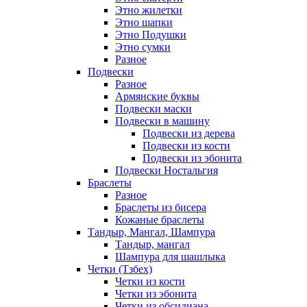
Этно жилетки
Этно шапки
Этно Подушки
Этно сумки
Разное
Подвески
Разное
Армянские буквы
Подвески маски
Подвески в машину
Подвески из дерева
Подвески из кости
Подвески из эбонита
Подвески Ностальгия
Браслеты
Разное
Браслеты из бисера
Кожаные браслеты
Тандыр, Мангал, Шампура
Тандыр, мангал
Шампура для шашлыка
Четки (Тзбех)
Четки из кости
Четки из эбонита
Четки из обсидиана