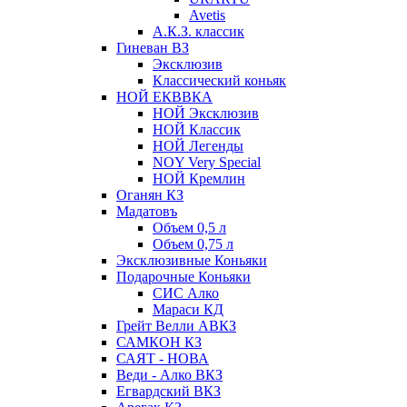
Avetis
А.К.З. классик
Гиневан ВЗ
Эксклюзив
Классический коньяк
НОЙ ЕКВВКА
НОЙ Эксклюзив
НОЙ Классик
НОЙ Легенды
NOY Very Speсial
НОЙ Кремлин
Оганян КЗ
Мадатовъ
Объем 0,5 л
Объем 0,75 л
Эксклюзивные Коньяки
Подарочные Коньяки
СИС Алко
Мараси КД
Грейт Велли АВКЗ
САМКОН КЗ
САЯТ - НОВА
Веди - Алко ВКЗ
Егвардский ВКЗ