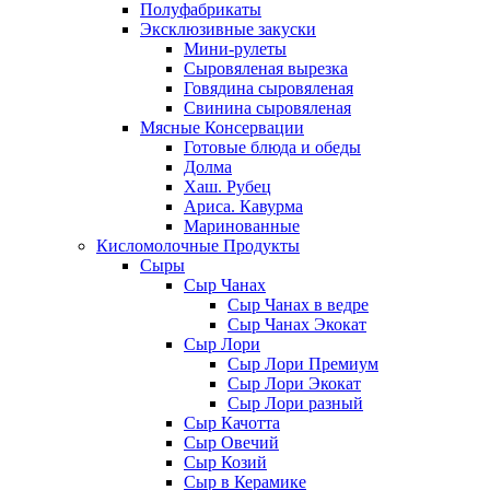
Полуфабрикаты
Эксклюзивные закуски
Мини-рулеты
Сыровяленая вырезка
Говядина сыровяленая
Свинина сыровяленая
Мясные Консервации
Готовые блюда и обеды
Долма
Хаш. Рубец
Ариса. Кавурма
Маринованные
Кисломолочные Продукты
Сыры
Сыр Чанах
Сыр Чанах в ведре
Сыр Чанах Экокат
Сыр Лори
Сыр Лори Премиум
Сыр Лори Экокат
Сыр Лори разный
Сыр Качотта
Сыр Овечий
Сыр Козий
Сыр в Керамике