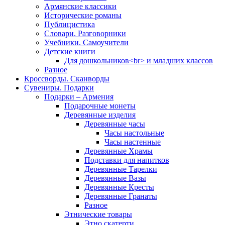
Армянские классики
Исторические романы
Публицистика
Словари. Разговорники
Учебники. Самоучители
Детские книги
Для дошкольников<br> и младших классов
Разное
Кроссворды. Сканворды
Сувениры. Подарки
Подарки – Армения
Подарочные монеты
Деревянные изделия
Деревянные часы
Часы настольные
Часы настенные
Деревянные Храмы
Подставки для напитков
Деревянные Тарелки
Деревянные Вазы
Деревянные Кресты
Деревянные Гранаты
Разное
Этнические товары
Этно скатерти