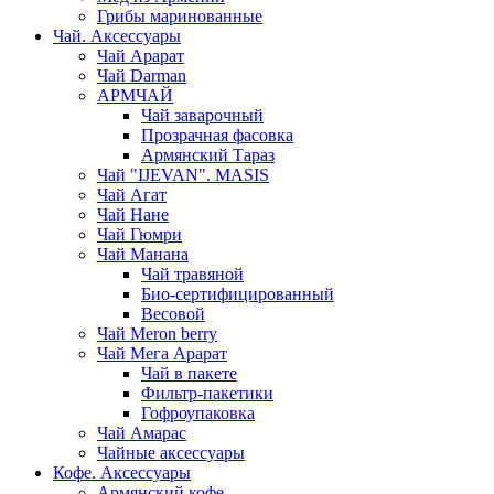
Грибы маринованные
Чай. Аксессуары
Чай Арарат
Чай Darman
АРМЧАЙ
Чай заварочный
Прозрачная фасовка
Армянский Тараз
Чай "IJEVAN". MASIS
Чай Агат
Чай Нане
Чай Гюмри
Чай Манана
Чай травяной
Био-сертифицированный
Весовой
Чай Meron berry
Чай Мега Арарат
Чай в пакете
Фильтр-пакетики
Гофроупаковка
Чай Амарас
Чайные аксессуары
Кофе. Аксессуары
Армянский кофе