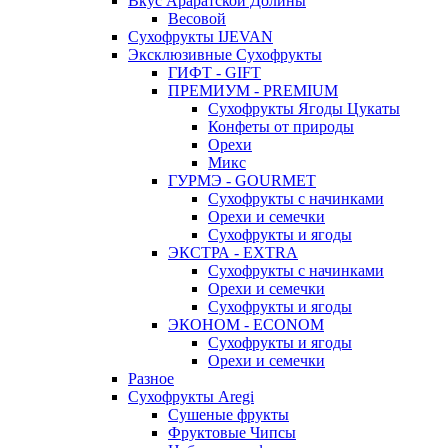
Вкус Араратской Долины
Весовой
Сухофрукты IJEVAN
Эксклюзивные Сухофрукты
ГИФТ - GIFT
ПРЕМИУМ - PREMIUM
Сухофрукты Ягоды Цукаты
Конфеты от природы
Орехи
Микс
ГУРМЭ - GOURMET
Сухофрукты с начинками
Орехи и семечки
Сухофрукты и ягоды
ЭКСТРА - EXTRA
Сухофрукты с начинками
Орехи и семечки
Сухофрукты и ягоды
ЭКОНОМ - ECONOM
Сухофрукты и ягоды
Орехи и семечки
Разное
Сухофрукты Aregi
Сушеные фрукты
Фруктовые Чипсы