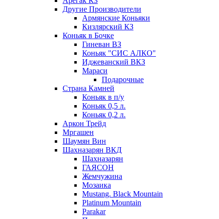
Арегак КЗ
Другие Производители
Армянские Коньяки
Кизлярский КЗ
Коньяк в Бочке
Гиневан ВЗ
Коньяк "СИС АЛКО"
Иджеванский ВКЗ
Мараси
Подарочные
Страна Камней
Коньяк в п/у
Коньяк 0,5 л.
Коньяк 0,2 л.
Аркон Трейд
Мргашен
Шаумян Вин
Шахназарян ВКД
Шахназарян
ГАЯСОН
Жемчужина
Мозаика
Mustang. Black Mountain
Platinum Mountain
Parakar