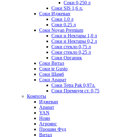
Соки 0,250 л
Соки SIS 1,6 л.
Соки Иджеван
Соки 1.0 л
Соки 0.25 л
Соки Noyan Premium
Соки и Нектары 1,0 л
Соки и Нектары 0,2 л
Соки стекло 0,75 л
Соки стекло 0,25 л
Соки Органик
Соки Витал
Соки te Gusto
Соки Шамб
Соки Арарат
Соки Tetra Pak 0,97л.
Соки Премиум ст. 0,75
Компоты
Иджеван
Арарат
YAN
Ноян
Агроянс
Прошян Фуд
Витал