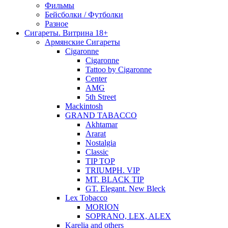
Фильмы
Бейсболки / Футболки
Разное
Сигареты. Витрина 18+
Армянские Сигареты
Cigaronne
Cigaronne
Tattoo by Cigaronne
Center
AMG
5th Street
Mackintosh
GRAND TABACCO
Akhtamar
Ararat
Nostalgia
Classic
TIP TOP
TRIUMPH. VIP
MT. BLACK TIP
GT. Elegant. New Bleck
Lex Tobacco
MORION
SOPRANO, LEX, ALEX
Karelia and others