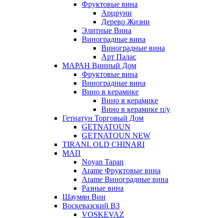
Фруктовые вина
Арцруни
Дерево Жизни
Элитные Вина
Виноградные вина
Виноградные вина
Арт Палас
МАРАН Винный Дом
Фруктовые вина
Виноградные вина
Вино в керамике
Вино в керамике
Вино в керамике п/у
Гетнатун Торговый Дом
GETNATOUN
GETNATOUN NEW
TIRANI. OLD CHINARI
МАП
Noyan Tapan
Arame Фруктовые вина
Arame Виноградные вина
Разные вина
Шаумян Вин
Воскевазский ВЗ
VOSKEVAZ