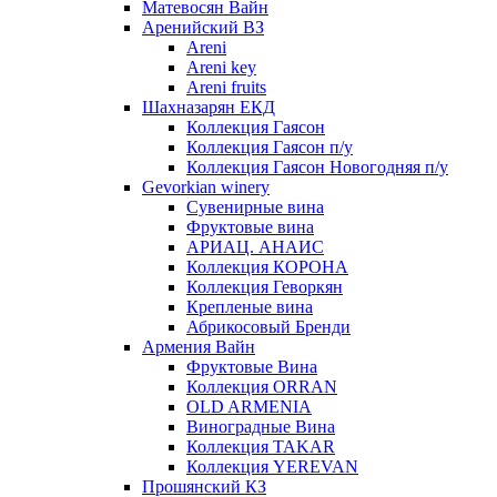
Матевосян Вайн
Аренийский ВЗ
Areni
Areni key
Areni fruits
Шахназарян ЕКД
Коллекция Гаясон
Коллекция Гаясон п/у
Коллекция Гаясон Новогодняя п/у
Gevorkian winery
Сувенирные вина
Фруктовые вина
АРИАЦ. АНАИС
Коллекция КОРОНА
Коллекция Геворкян
Крепленые вина
Абрикосовый Бренди
Армения Вайн
Фруктовые Вина
Коллекция ORRAN
OLD ARMENIA
Виноградные Вина
Коллекция TAKAR
Коллекция YEREVAN
Прошянский КЗ