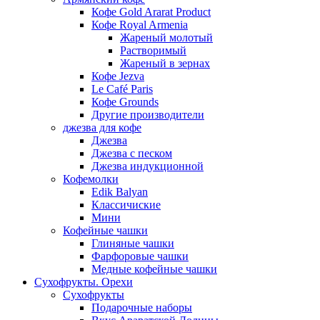
Кофе Gold Ararat Product
Кофе Royal Armenia
Жареный молотый
Растворимый
Жареный в зернах
Кофе Jezva
Le Café Paris
Кофе Grounds
Другие производители
джезва для кофе
Джезва
Джезва с песком
Джезва индукционной
Кофемолки
Edik Balyan
Классичиские
Мини
Кофейные чашки
Глиняные чашки
Фарфоровые чашки
Медные кофейные чашки
Сухофрукты. Орехи
Сухофрукты
Подарочные наборы