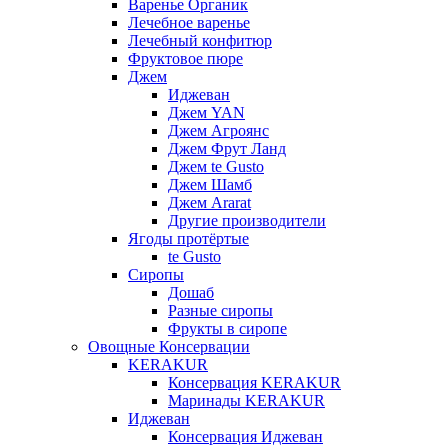
Варенье Органик
Лечебное варенье
Лечебный конфитюр
Фруктовое пюре
Джем
Иджеван
Джем YAN
Джем Агроянс
Джем Фрут Ланд
Джем te Gusto
Джем Шамб
Джем Ararat
Другие производители
Ягоды протёртые
te Gusto
Сиропы
Дошаб
Разные сиропы
Фрукты в сиропе
Овощные Консервации
KERAKUR
Консервация KERAKUR
Маринады KERAKUR
Иджеван
Консервация Иджеван