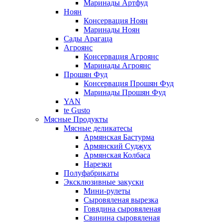
Маринады Артфуд
Ноян
Консервация Ноян
Маринады Ноян
Сады Арагаца
Агроянс
Консервация Агроянс
Маринады Агроянс
Прошян Фуд
Консервация Прошян Фуд
Маринады Прошян Фуд
YAN
te Gusto
Мясные Продукты
Мясные деликатесы
Армянская Бастурма
Армянский Суджух
Армянская Колбаса
Нарезки
Полуфабрикаты
Эксклюзивные закуски
Мини-рулеты
Сыровяленая вырезка
Говядина сыровяленая
Свинина сыровяленая