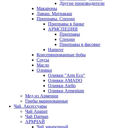
Другие производители
Макароны
Лаваш. Матнакаш
Приправы. Специи
Приправы в банке
АРМСПЕЦИИ
Приправы
Специи
Приправы в фасовке
Hamove
Консервированные бобы
Соусы
Масло
Оливки
Оливки "Arm Eco"
Оливки AMADO
Оливки Aiello
Оливки Armenium
Мед из Армении
Грибы маринованные
Чай. Аксессуары
Чай Арарат
Чай Darman
АРМЧАЙ
Чай заварочный