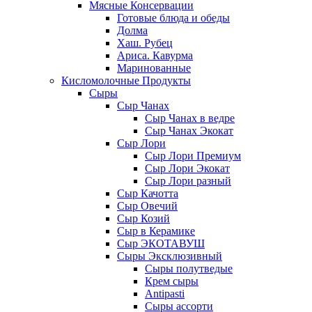
Мясные Консервации
Готовые блюда и обеды
Долма
Хаш. Рубец
Ариса. Кавурма
Маринованные
Кисломолочные Продукты
Сыры
Сыр Чанах
Сыр Чанах в ведре
Сыр Чанах Экокат
Сыр Лори
Сыр Лори Премиум
Сыр Лори Экокат
Сыр Лори разный
Сыр Качотта
Сыр Овечий
Сыр Козий
Сыр в Керамике
Сыр ЭКОТАВУШ
Сыры Эксклюзивный
Сыры полутведые
Крем сыры
Antipasti
Сыры ассорти