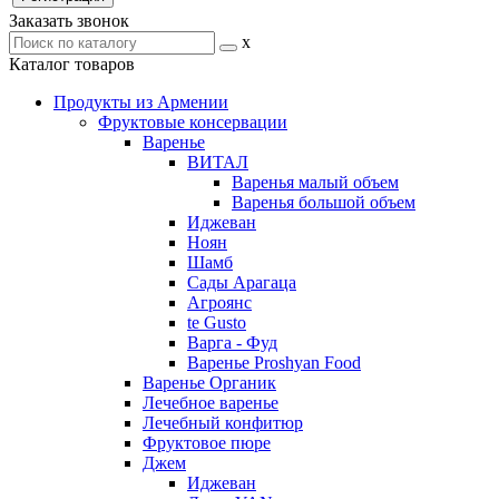
Заказать звонок
x
Каталог товаров
Продукты из Армении
Фруктовые консервации
Варенье
ВИТАЛ
Варенья малый объем
Варенья большой объем
Иджеван
Ноян
Шамб
Сады Арагаца
Агроянс
te Gusto
Варга - Фуд
Варенье Proshyan Food
Варенье Органик
Лечебное варенье
Лечебный конфитюр
Фруктовое пюре
Джем
Иджеван