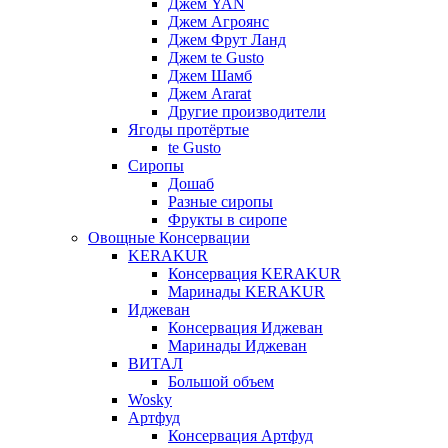
Джем YAN
Джем Агроянс
Джем Фрут Ланд
Джем te Gusto
Джем Шамб
Джем Ararat
Другие производители
Ягоды протёртые
te Gusto
Сиропы
Дошаб
Разные сиропы
Фрукты в сиропе
Овощные Консервации
KERAKUR
Консервация KERAKUR
Маринады KERAKUR
Иджеван
Консервация Иджеван
Маринады Иджеван
ВИТАЛ
Большой объем
Wosky
Артфуд
Консервация Артфуд