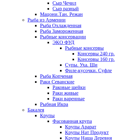
Сыр Чечил
Сыр разный
Мацони.Тан. Режан
Рыба из Армении
Рыба Охлажденная
Рыба Замороженная
Рыбные консервации
ЭКО ФУД
Рыбные консервы
Консервы 240 гр.
Консервы 160 гр.
Супы. Уха. Щи
Филе-кусочки. Суфле
Рыба Копченая
Раки Севанские
Раковые шейки
Раки живые
Раки варенные
Рыбная Икра
Бакалея
Крупы
Фасованная крупа
Крупы Арарат
Крупы Нат Продукт
Крупы Наша Деревня