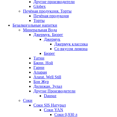
Другие производители
Globex
Печёная продукция. Торты
Печёная продукция
Торты
Безалкогольные напитки
Минеральная Вода
Джермук. Бюрег
Джермук
Джермук классика
Со вкусом лимона
Бюрег
Татни
Бжни. Ной
Гарни
Апаран
Ararat. Well Still
Бон Жур
Дилижан. Зулал
Другие Производители
Dausuz
Соки
Соки SIS Натурал
Соки YAN
Соки 0,930 л