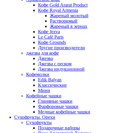
Кофе Gold Ararat Product
Кофе Royal Armenia
Жареный молотый
Растворимый
Жареный в зернах
Кофе Jezva
Le Café Paris
Кофе Grounds
Другие производители
джезва для кофе
Джезва
Джезва с песком
Джезва индукционной
Кофемолки
Edik Balyan
Классичиские
Мини
Кофейные чашки
Глиняные чашки
Фарфоровые чашки
Медные кофейные чашки
Сухофрукты. Орехи
Сухофрукты
Подарочные наборы