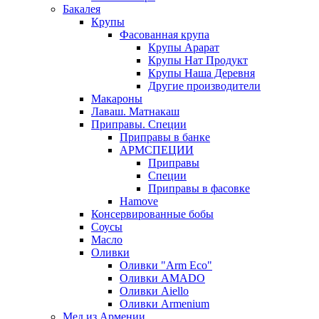
Бакалея
Крупы
Фасованная крупа
Крупы Арарат
Крупы Нат Продукт
Крупы Наша Деревня
Другие производители
Макароны
Лаваш. Матнакаш
Приправы. Специи
Приправы в банке
АРМСПЕЦИИ
Приправы
Специи
Приправы в фасовке
Hamove
Консервированные бобы
Соусы
Масло
Оливки
Оливки "Arm Eco"
Оливки AMADO
Оливки Aiello
Оливки Armenium
Мед из Армении