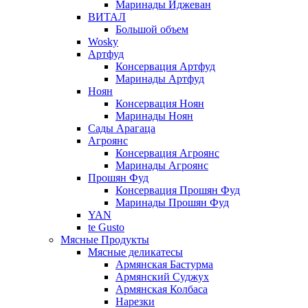
Маринады Иджеван
ВИТАЛ
Большой объем
Wosky
Артфуд
Консервация Артфуд
Маринады Артфуд
Ноян
Консервация Ноян
Маринады Ноян
Сады Арагаца
Агроянс
Консервация Агроянс
Маринады Агроянс
Прошян Фуд
Консервация Прошян Фуд
Маринады Прошян Фуд
YAN
te Gusto
Мясные Продукты
Мясные деликатесы
Армянская Бастурма
Армянский Суджух
Армянская Колбаса
Нарезки