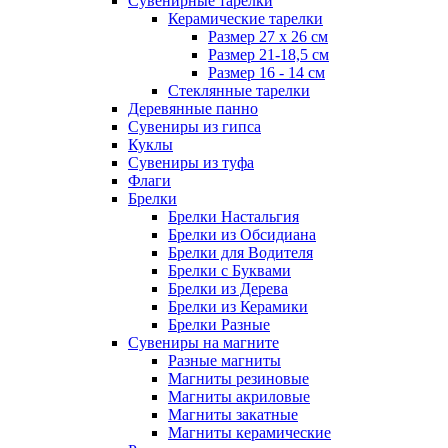
Сувенирные тарелки
Керамические тарелки
Размер 27 х 26 см
Размер 21-18,5 см
Размер 16 - 14 см
Стеклянные тарелки
Деревянные панно
Сувениры из гипса
Куклы
Сувениры из туфа
Флаги
Брелки
Брелки Настальгия
Брелки из Обсидиана
Брелки для Водителя
Брелки с Буквами
Брелки из Дерева
Брелки из Керамики
Брелки Разные
Сувениры на магните
Разные магниты
Магниты резиновые
Магниты акриловые
Магниты закатные
Магниты керамические