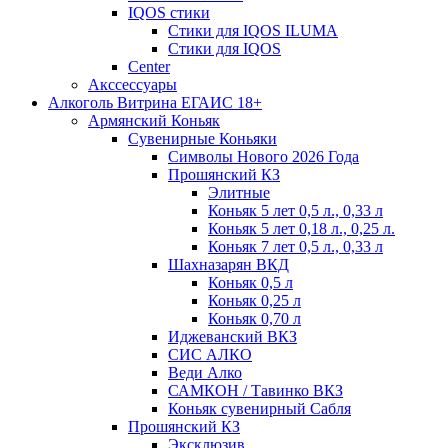
IQOS стики
Стики для IQOS ILUMA
Стики для IQOS
Сenter
Акссессуары
Алкоголь Витрина ЕГАИС 18+
Армянский Коньяк
Сувенирные Коньяки
Символы Нового 2026 Года
Прошянский КЗ
Элитные
Коньяк 5 лет 0,5 л., 0,33 л
Коньяк 5 лет 0,18 л., 0,25 л.
Коньяк 7 лет 0,5 л., 0,33 л
Шахназарян ВКД
Коньяк 0,5 л
Коньяк 0,25 л
Коньяк 0,70 л
Иджеванский ВКЗ
СИС АЛКО
Веди Алко
САМКОН / Тавинко ВКЗ
Коньяк сувенирный Сабля
Прошянский КЗ
Эксклюзив