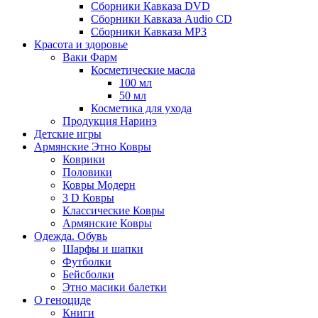
Сборники Кавказа DVD
Сборники Кавказа Audio CD
Сборники Кавказа MP3
Красота и здоровье
Ваки Фарм
Косметические масла
100 мл
50 мл
Косметика для ухода
Продукция Наринэ
Детские игры
Армянские Этно Ковры
Коврики
Половики
Ковры Модерн
3 D Ковры
Классические Ковры
Армянские Ковры
Одежда. Обувь
Шарфы и шапки
Футболки
Бейсболки
Этно масики балетки
О геноциде
Книги