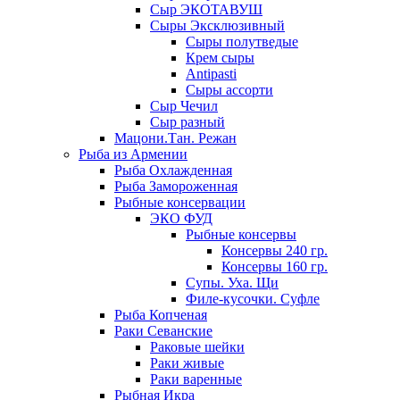
Сыр ЭКОТАВУШ
Сыры Эксклюзивный
Сыры полутведые
Крем сыры
Antipasti
Сыры ассорти
Сыр Чечил
Сыр разный
Мацони.Тан. Режан
Рыба из Армении
Рыба Охлажденная
Рыба Замороженная
Рыбные консервации
ЭКО ФУД
Рыбные консервы
Консервы 240 гр.
Консервы 160 гр.
Супы. Уха. Щи
Филе-кусочки. Суфле
Рыба Копченая
Раки Севанские
Раковые шейки
Раки живые
Раки варенные
Рыбная Икра