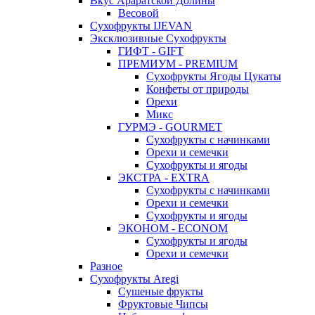
Вкус Араратской Долины
Весовой
Сухофрукты IJEVAN
Эксклюзивные Сухофрукты
ГИФТ - GIFT
ПРЕМИУМ - PREMIUM
Сухофрукты Ягоды Цукаты
Конфеты от природы
Орехи
Микс
ГУРМЭ - GOURMET
Сухофрукты с начинками
Орехи и семечки
Сухофрукты и ягоды
ЭКСТРА - EXTRA
Сухофрукты с начинками
Орехи и семечки
Сухофрукты и ягоды
ЭКОНОМ - ECONOM
Сухофрукты и ягоды
Орехи и семечки
Разное
Сухофрукты Aregi
Сушеные фрукты
Фруктовые Чипсы