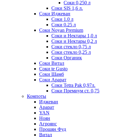
Соки 0,250 л
Соки SIS 1,6 л.
Соки Иджеван
Соки 1.0 л
Соки 0.25 л
Соки Noyan Premium
Соки и Нектары 1,0 л
Соки и Нектары 0,2 л
Соки стекло 0,75 л
Соки стекло 0,25 л
Соки Органик
Соки Витал
Соки te Gusto
Соки Шамб
Соки Арарат
Соки Tetra Pak 0,97л.
Соки Премиум ст. 0,75
Компоты
Иджеван
Арарат
YAN
Ноян
Агроянс
Прошян Фуд
Витал