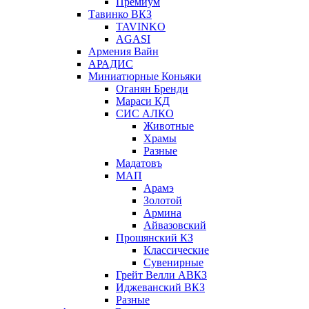
Премиум
Тавинко ВКЗ
TAVINKO
AGASI
Армения Вайн
АРАДИС
Миниатюрные Коньяки
Оганян Бренди
Мараси КД
СИС АЛКО
Животные
Храмы
Разные
Мадатовъ
МАП
Арамэ
Золотой
Армина
Айвазовский
Прошянский КЗ
Классические
Сувенирные
Грейт Велли АВКЗ
Иджеванский ВКЗ
Разные