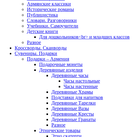
Армянские классики
Исторические романы
Публицистика
Словари. Разговорники
Учебники. Самоучители
Детские книги
Для дошкольников<br> и младших классов
Разное
Кроссворды. Сканворды
Сувениры. Подарки
Подарки – Армения
Подарочные монеты
Деревянные изделия
Деревянные часы
Часы настольные
Часы настенные
Деревянные Храмы
Подставки для напитков
Деревянные Тарелки
Деревянные Вазы
Деревянные Кресты
Деревянные Гранаты
Разное
Этнические товары
Этно скатерти