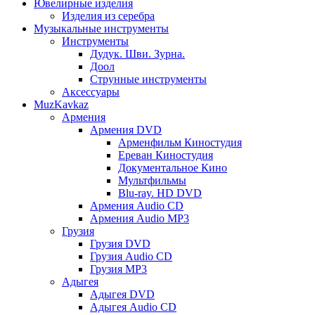
Ювелирные изделия
Изделия из серебра
Музыкальные инструменты
Инструменты
Дудук. Шви. Зурна.
Доол
Струнные инструменты
Аксессуары
MuzKavkaz
Армения
Армения DVD
Арменфильм Киностудия
Ереван Киностудия
Документальное Кино
Мультфильмы
Blu-ray. HD DVD
Армения Audio CD
Армения Audio MP3
Грузия
Грузия DVD
Грузия Audio CD
Грузия MP3
Адыгея
Адыгея DVD
Адыгея Audio CD