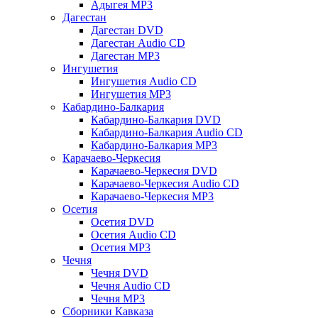
Адыгея MP3
Дагестан
Дагестан DVD
Дагестан Audio CD
Дагестан MP3
Ингушетия
Ингушетия Audio CD
Ингушетия MP3
Кабардино-Балкария
Кабардино-Балкария DVD
Кабардино-Балкария Audio CD
Кабардино-Балкария MP3
Карачаево-Черкесия
Карачаево-Черкесия DVD
Карачаево-Черкесия Audio CD
Карачаево-Черкесия MP3
Осетия
Осетия DVD
Осетия Audio CD
Осетия MP3
Чечня
Чечня DVD
Чечня Audio CD
Чечня MP3
Сборники Кавказа