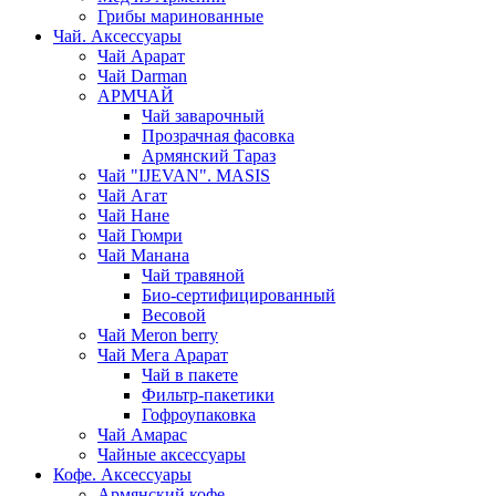
Грибы маринованные
Чай. Аксессуары
Чай Арарат
Чай Darman
АРМЧАЙ
Чай заварочный
Прозрачная фасовка
Армянский Тараз
Чай "IJEVAN". MASIS
Чай Агат
Чай Нане
Чай Гюмри
Чай Манана
Чай травяной
Био-сертифицированный
Весовой
Чай Meron berry
Чай Мега Арарат
Чай в пакете
Фильтр-пакетики
Гофроупаковка
Чай Амарас
Чайные аксессуары
Кофе. Аксессуары
Армянский кофе