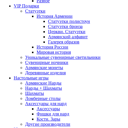
Разное
VIP Подарки
Статуэтки
История Армении
Статуэтки полистоун
Статуэтки бронза
Церкви. Статуэтки
Армянский алфавит
Галерея образов
История России
Мировая история
Уникальные сувенирные светильники
Сувенирные ночники
Армянские монеты
Деревянные изделия
Настольные игры
Армянские Нарды
Нарды + Шахматы
Шахматы
Ломберные столы
Аксессуары для нард
Аксессуары
Фишки для нард
Кости. Зары
Другие производители