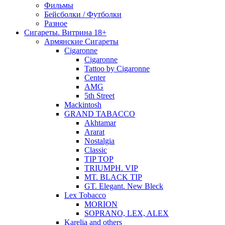
Фильмы
Бейсболки / Футболки
Разное
Сигареты. Витрина 18+
Армянские Сигареты
Cigaronne
Cigaronne
Tattoo by Cigaronne
Center
AMG
5th Street
Mackintosh
GRAND TABACCO
Akhtamar
Ararat
Nostalgia
Classic
TIP TOP
TRIUMPH. VIP
MT. BLACK TIP
GT. Elegant. New Bleck
Lex Tobacco
MORION
SOPRANO, LEX, ALEX
Karelia and others