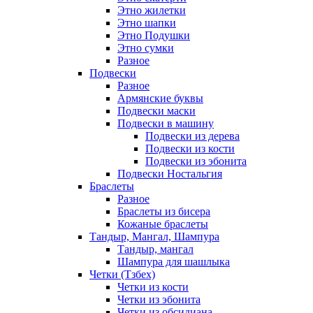
Этно жилетки
Этно шапки
Этно Подушки
Этно сумки
Разное
Подвески
Разное
Армянские буквы
Подвески маски
Подвески в машину
Подвески из дерева
Подвески из кости
Подвески из эбонита
Подвески Ностальгия
Браслеты
Разное
Браслеты из бисера
Кожаные браслеты
Тандыр, Мангал, Шампура
Тандыр, мангал
Шампура для шашлыка
Четки (Тзбех)
Четки из кости
Четки из эбонита
Четки из обсидиана