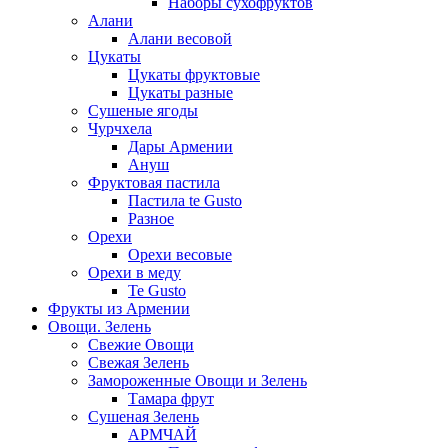
Наборы сухофруктов
Алани
Алани весовой
Цукаты
Цукаты фруктовые
Цукаты разные
Сушеные ягоды
Чурчхела
Дары Армении
Ануш
Фруктовая пастила
Пастила te Gusto
Разное
Орехи
Орехи весовые
Орехи в меду
Te Gusto
Фрукты из Армении
Овощи. Зелень
Свежие Овощи
Свежая Зелень
Замороженные Овощи и Зелень
Тамара фрут
Сушеная Зелень
АРМЧАЙ