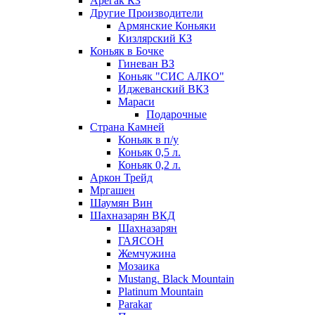
Арегак КЗ
Другие Производители
Армянские Коньяки
Кизлярский КЗ
Коньяк в Бочке
Гиневан ВЗ
Коньяк "СИС АЛКО"
Иджеванский ВКЗ
Мараси
Подарочные
Страна Камней
Коньяк в п/у
Коньяк 0,5 л.
Коньяк 0,2 л.
Аркон Трейд
Мргашен
Шаумян Вин
Шахназарян ВКД
Шахназарян
ГАЯСОН
Жемчужина
Мозаика
Mustang. Black Mountain
Platinum Mountain
Parakar