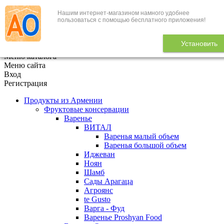
Нашим интернет-магазином намного удобнее
+7 (495) 646-888-1
пользоваться с помощью бесплатного приложения!
В корзине
0
товаров
Установить
x
Меню каталога
Меню сайта
Вход
Регистрация
Продукты из Армении
Фруктовые консервации
Варенье
ВИТАЛ
Варенья малый объем
Варенья большой объем
Иджеван
Ноян
Шамб
Сады Арагаца
Агроянс
te Gusto
Варга - Фуд
Варенье Proshyan Food