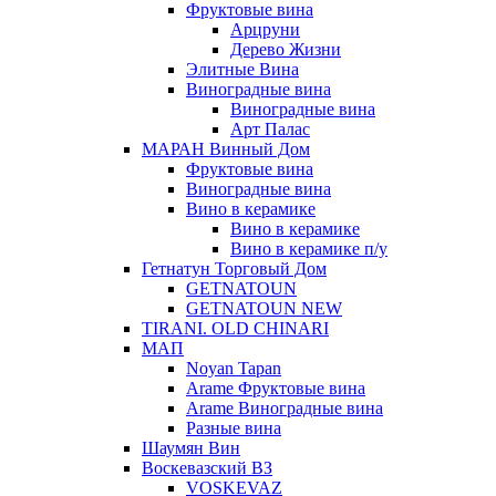
Фруктовые вина
Арцруни
Дерево Жизни
Элитные Вина
Виноградные вина
Виноградные вина
Арт Палас
МАРАН Винный Дом
Фруктовые вина
Виноградные вина
Вино в керамике
Вино в керамике
Вино в керамике п/у
Гетнатун Торговый Дом
GETNATOUN
GETNATOUN NEW
TIRANI. OLD CHINARI
МАП
Noyan Tapan
Arame Фруктовые вина
Arame Виноградные вина
Разные вина
Шаумян Вин
Воскевазский ВЗ
VOSKEVAZ