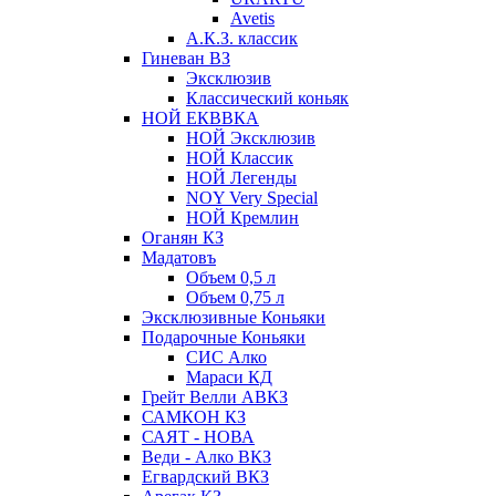
Avetis
А.К.З. классик
Гиневан ВЗ
Эксклюзив
Классический коньяк
НОЙ ЕКВВКА
НОЙ Эксклюзив
НОЙ Классик
НОЙ Легенды
NOY Very Speсial
НОЙ Кремлин
Оганян КЗ
Мадатовъ
Объем 0,5 л
Объем 0,75 л
Эксклюзивные Коньяки
Подарочные Коньяки
СИС Алко
Мараси КД
Грейт Велли АВКЗ
САМКОН КЗ
САЯТ - НОВА
Веди - Алко ВКЗ
Егвардский ВКЗ