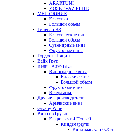
ARARTUNI
VOSKEVAZ ELITE
МЕЦ СЮНИК
Классика
Большой объем
Гиневан ВЗ
Классические вина
Большой объем
Сувенирные вина
Фруктовые вина
Гордость Нации
Вайк Груп
Веди - Алко ВКЗ
Виноградные вина
Классические
Большой объем
Фруктовые вина
В керамике
Другие Производители
Армянские вина
Givany Wine
Вина из Грузии
Кварельский Погреб
Киндзмараули
Киндзмараули 0,75л