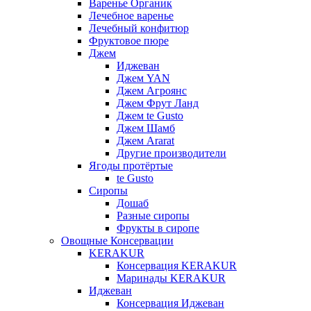
Варенье Органик
Лечебное варенье
Лечебный конфитюр
Фруктовое пюре
Джем
Иджеван
Джем YAN
Джем Агроянс
Джем Фрут Ланд
Джем te Gusto
Джем Шамб
Джем Ararat
Другие производители
Ягоды протёртые
te Gusto
Сиропы
Дошаб
Разные сиропы
Фрукты в сиропе
Овощные Консервации
KERAKUR
Консервация KERAKUR
Маринады KERAKUR
Иджеван
Консервация Иджеван