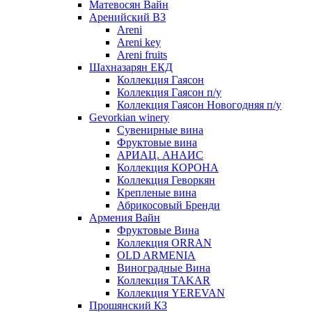
Матевосян Вайн
Аренийский ВЗ
Areni
Areni key
Areni fruits
Шахназарян ЕКД
Коллекция Гаясон
Коллекция Гаясон п/у
Коллекция Гаясон Новогодняя п/у
Gevorkian winery
Сувенирные вина
Фруктовые вина
АРИАЦ. АНАИС
Коллекция КОРОНА
Коллекция Геворкян
Крепленые вина
Абрикосовый Бренди
Армения Вайн
Фруктовые Вина
Коллекция ORRAN
OLD ARMENIA
Виноградные Вина
Коллекция TAKAR
Коллекция YEREVAN
Прошянский КЗ