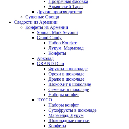
Прозрачная фасовка
Армянский Тараз
Другие производители
Сушеные Овощи
Сладости из Армении
Конфеты из Армении
Sonuar. Mark Sevouni
Grand Candy
Набор Конфет
Лукум. Мармелад
Конфеты
Арколад
GRAND Dian
Фрукты в шоколаде
Орехи в шоколаде
Драже в шоколаде
ШокоХит в шоколаде
Семечки в шоколаде
Наборы конфет
JOYCO
Наборы конфет
Сухофрукты в шоколаде
Мармелад. Лукум
Шоколадные плитки
Конфеты