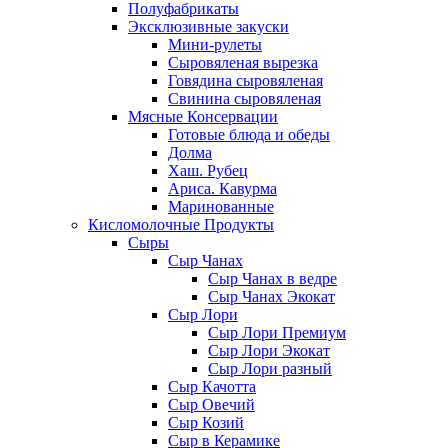
Полуфабрикаты
Эксклюзивные закуски
Мини-рулеты
Сыровяленая вырезка
Говядина сыровяленая
Свинина сыровяленая
Мясные Консервации
Готовые блюда и обеды
Долма
Хаш. Рубец
Ариса. Кавурма
Маринованные
Кисломолочные Продукты
Сыры
Сыр Чанах
Сыр Чанах в ведре
Сыр Чанах Экокат
Сыр Лори
Сыр Лори Премиум
Сыр Лори Экокат
Сыр Лори разный
Сыр Качотта
Сыр Овечий
Сыр Козий
Сыр в Керамике