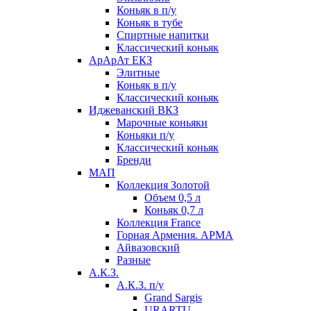
Коньяк в п/у
Коньяк в тубе
Спиртные напитки
Классический коньяк
АрАрАт ЕКЗ
Элитные
Коньяк в п/у
Классический коньяк
Иджеванский ВКЗ
Марочные коньяки
Коньяки п/у
Классический коньяк
Бренди
МАП
Коллекция Золотой
Объем 0,5 л
Коньяк 0,7 л
Коллекция France
Горная Армения. АРМА
Айвазовский
Разные
А.К.З.
А.К.З. п/у
Grand Sargis
URARTU