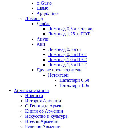
te Gusto
Шамб
Арцах Био
Лимонад
Дарбас
Лимонад 0,5 л. Стекло
Лимонад 1,25 л. ПЭТ
Ануш
Ани
Лимонад 0,5 л ст
Лимонад 0,5 л ПЭТ
Лимонад 1,0 л ПЭТ
Лимонад 1,5 л ПЭТ
Другие производители
Натахтари
Натахтари 0,5л
Натахтари 1,0л
Армянские книги
Новинки
История Армении
О Геноциде Армян
Книги об Армении
Иcкусство и культура
Поэзия Армении
Религия Армении