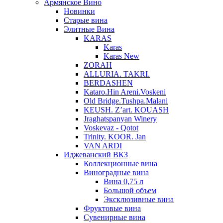
Армянское Вино
Новинки
Старые вина
Элитные Вина
KARAS
Karas
Karas New
ZORAH
ALLURIA. TAKRI.
BERDASHEN
Kataro.Hin Areni.Voskeni
Old Bridge.Tushpa.Malani
KEUSH. Z’art. KOUASH
Jraghatspanyan Winery
Voskevaz - Qotot
Trinity. KOOR. Jan
VAN ARDI
Иджеванский ВКЗ
Коллекционные вина
Виноградные вина
Вина 0,75 л
Большой объем
Эксклюзивные вина
Фруктовые вина
Cувенирные вина