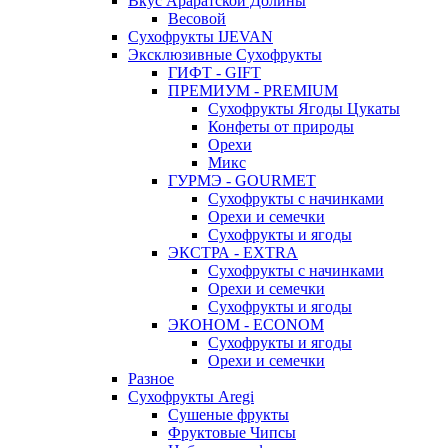
Вкус Араратской Долины
Весовой
Сухофрукты IJEVAN
Эксклюзивные Сухофрукты
ГИФТ - GIFT
ПРЕМИУМ - PREMIUM
Сухофрукты Ягоды Цукаты
Конфеты от природы
Орехи
Микс
ГУРМЭ - GOURMET
Сухофрукты с начинками
Орехи и семечки
Сухофрукты и ягоды
ЭКСТРА - EXTRA
Сухофрукты с начинками
Орехи и семечки
Сухофрукты и ягоды
ЭКОНОМ - ECONOM
Сухофрукты и ягоды
Орехи и семечки
Разное
Сухофрукты Aregi
Сушеные фрукты
Фруктовые Чипсы