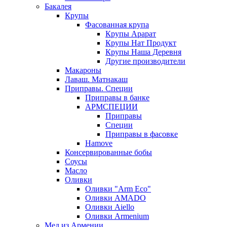
Бакалея
Крупы
Фасованная крупа
Крупы Арарат
Крупы Нат Продукт
Крупы Наша Деревня
Другие производители
Макароны
Лаваш. Матнакаш
Приправы. Специи
Приправы в банке
АРМСПЕЦИИ
Приправы
Специи
Приправы в фасовке
Hamove
Консервированные бобы
Соусы
Масло
Оливки
Оливки "Arm Eco"
Оливки AMADO
Оливки Aiello
Оливки Armenium
Мед из Армении