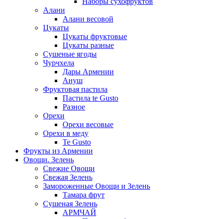
Наборы сухофруктов
Алани
Алани весовой
Цукаты
Цукаты фруктовые
Цукаты разные
Сушеные ягоды
Чурчхела
Дары Армении
Ануш
Фруктовая пастила
Пастила te Gusto
Разное
Орехи
Орехи весовые
Орехи в меду
Te Gusto
Фрукты из Армении
Овощи. Зелень
Свежие Овощи
Свежая Зелень
Замороженные Овощи и Зелень
Тамара фрут
Сушеная Зелень
АРМЧАЙ