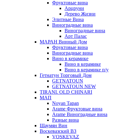
Фруктовые вина
Арцруни
Дерево Жизни
Элитные Вина
Виноградные вина
Виноградные вина
Арт Палас
МАРАН Винный Дом
Фруктовые вина
Виноградные вина
Вино в керамике
Вино в керамике
Вино в керамике п/у
Гетнатун Торговый Дом
GETNATOUN
GETNATOUN NEW
TIRANI. OLD CHINARI
МАП
Noyan Tapan
Arame Фруктовые вина
Arame Виноградные вина
Разные вина
Шаумян Вин
Воскевазский ВЗ
VOSKEVAZ