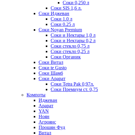
Соки 0,250 л
Соки SIS 1,6 л.
Соки Иджеван
Соки 1.0 л
Соки 0.25 л
Соки Noyan Premium
Соки и Нектары 1,0 л
Соки и Нектары 0,2 л
Соки стекло 0,75 л
Соки стекло 0,25 л
Соки Органик
Соки Витал
Соки te Gusto
Соки Шамб
Соки Арарат
Соки Tetra Pak 0,97л.
Соки Премиум ст. 0,75
Компоты
Иджеван
Арарат
YAN
Ноян
Агроянс
Прошян Фуд
Витал