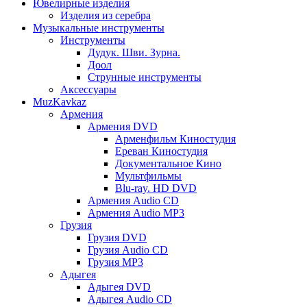
Ювелирные изделия
Изделия из серебра
Музыкальные инструменты
Инструменты
Дудук. Шви. Зурна.
Доол
Струнные инструменты
Аксессуары
MuzKavkaz
Армения
Армения DVD
Арменфильм Киностудия
Ереван Киностудия
Документальное Кино
Мультфильмы
Blu-ray. HD DVD
Армения Audio CD
Армения Audio MP3
Грузия
Грузия DVD
Грузия Audio CD
Грузия MP3
Адыгея
Адыгея DVD
Адыгея Audio CD