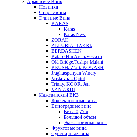
Армянское Вино
Новинки
Старые вина
Элитные Вина
KARAS
Karas
Karas New
ZORAH
ALLURIA. TAKRI.
BERDASHEN
Kataro.Hin Areni.Voskeni
Old Bridge.Tushpa.Malani
KEUSH. Z’art. KOUASH
Jraghatspanyan Winery
Voskevaz - Qotot
Trinity. KOOR. Jan
VAN ARDI
Иджеванский ВКЗ
Коллекционные вина
Виноградные вина
Вина 0,75 л
Большой объем
Эксклюзивные вина
Фруктовые вина
Cувенирные вина