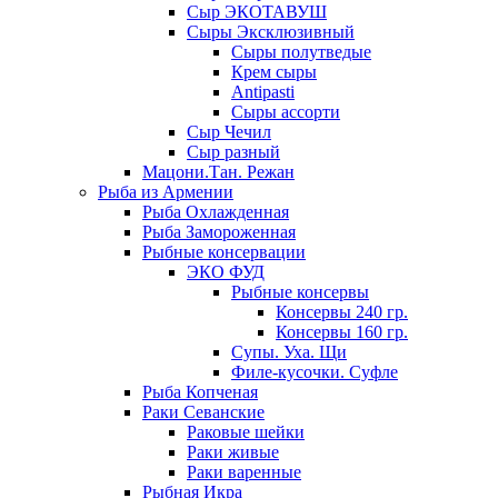
Сыр ЭКОТАВУШ
Сыры Эксклюзивный
Сыры полутведые
Крем сыры
Antipasti
Сыры ассорти
Сыр Чечил
Сыр разный
Мацони.Тан. Режан
Рыба из Армении
Рыба Охлажденная
Рыба Замороженная
Рыбные консервации
ЭКО ФУД
Рыбные консервы
Консервы 240 гр.
Консервы 160 гр.
Супы. Уха. Щи
Филе-кусочки. Суфле
Рыба Копченая
Раки Севанские
Раковые шейки
Раки живые
Раки варенные
Рыбная Икра