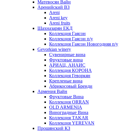
Матевосян Вайн
Аренийский ВЗ
Areni
Areni key
Areni fruits
Шахназарян ЕКД
Коллекция Гаясон
Коллекция Гаясон п/у
Коллекция Гаясон Новогодняя п/у
Gevorkian winery
Сувенирные вина
Фруктовые вина
АРИАЦ. АНАИС
Коллекция КОРОНА
Коллекция Геворкян
Крепленые вина
Абрикосовый Бренди
Армения Вайн
Фруктовые Вина
Коллекция ORRAN
OLD ARMENIA
Виноградные Вина
Коллекция TAKAR
Коллекция YEREVAN
Прошянский КЗ