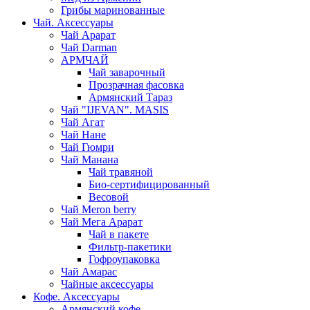
Грибы маринованные
Чай. Аксессуары
Чай Арарат
Чай Darman
АРМЧАЙ
Чай заварочный
Прозрачная фасовка
Армянский Тараз
Чай "IJEVAN". MASIS
Чай Агат
Чай Нане
Чай Гюмри
Чай Манана
Чай травяной
Био-сертифицированный
Весовой
Чай Meron berry
Чай Мега Арарат
Чай в пакете
Фильтр-пакетики
Гофроупаковка
Чай Амарас
Чайные аксессуары
Кофе. Аксессуары
Армянский кофе