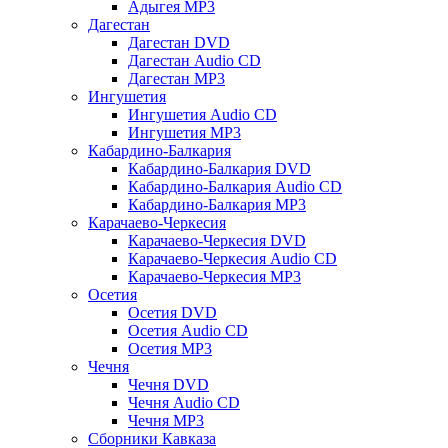
Адыгея MP3
Дагестан
Дагестан DVD
Дагестан Audio CD
Дагестан MP3
Ингушетия
Ингушетия Audio CD
Ингушетия MP3
Кабардино-Балкария
Кабардино-Балкария DVD
Кабардино-Балкария Audio CD
Кабардино-Балкария MP3
Карачаево-Черкесия
Карачаево-Черкесия DVD
Карачаево-Черкесия Audio CD
Карачаево-Черкесия MP3
Осетия
Осетия DVD
Осетия Audio CD
Осетия MP3
Чечня
Чечня DVD
Чечня Audio CD
Чечня MP3
Сборники Кавказа