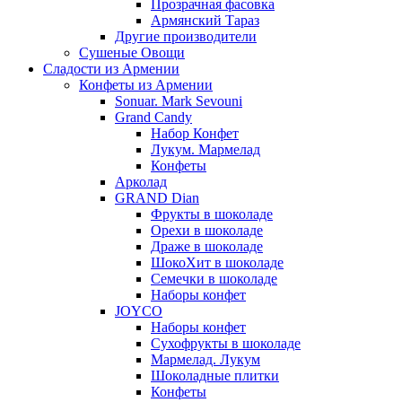
Прозрачная фасовка
Армянский Тараз
Другие производители
Сушеные Овощи
Сладости из Армении
Конфеты из Армении
Sonuar. Mark Sevouni
Grand Candy
Набор Конфет
Лукум. Мармелад
Конфеты
Арколад
GRAND Dian
Фрукты в шоколаде
Орехи в шоколаде
Драже в шоколаде
ШокоХит в шоколаде
Семечки в шоколаде
Наборы конфет
JOYCO
Наборы конфет
Сухофрукты в шоколаде
Мармелад. Лукум
Шоколадные плитки
Конфеты