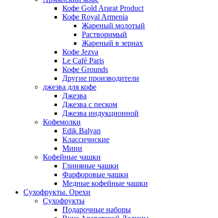
Кофе Gold Ararat Product
Кофе Royal Armenia
Жареный молотый
Растворимый
Жареный в зернах
Кофе Jezva
Le Café Paris
Кофе Grounds
Другие производители
джезва для кофе
Джезва
Джезва с песком
Джезва индукционной
Кофемолки
Edik Balyan
Классичиские
Мини
Кофейные чашки
Глиняные чашки
Фарфоровые чашки
Медные кофейные чашки
Сухофрукты. Орехи
Сухофрукты
Подарочные наборы