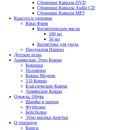
Сборники Кавказа DVD
Сборники Кавказа Audio CD
Сборники Кавказа MP3
Красота и здоровье
Ваки Фарм
Косметические масла
100 мл
50 мл
Косметика для ухода
Продукция Наринэ
Детские игры
Армянские Этно Ковры
Коврики
Половики
Ковры Модерн
3 D Ковры
Классические Ковры
Армянские Ковры
Одежда. Обувь
Шарфы и шапки
Футболки
Бейсболки
Этно масики балетки
О геноциде
Книги