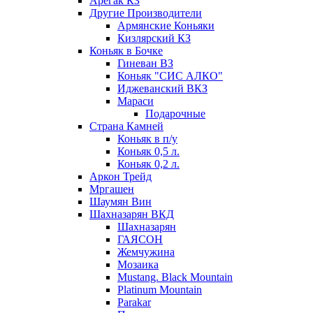
Арегак КЗ
Другие Производители
Армянские Коньяки
Кизлярский КЗ
Коньяк в Бочке
Гиневан ВЗ
Коньяк "СИС АЛКО"
Иджеванский ВКЗ
Мараси
Подарочные
Страна Камней
Коньяк в п/у
Коньяк 0,5 л.
Коньяк 0,2 л.
Аркон Трейд
Мргашен
Шаумян Вин
Шахназарян ВКД
Шахназарян
ГАЯСОН
Жемчужина
Мозаика
Mustang. Black Mountain
Platinum Mountain
Parakar