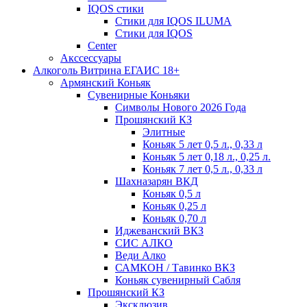
IQOS стики
Стики для IQOS ILUMA
Стики для IQOS
Сenter
Акссессуары
Алкоголь Витрина ЕГАИС 18+
Армянский Коньяк
Сувенирные Коньяки
Символы Нового 2026 Года
Прошянский КЗ
Элитные
Коньяк 5 лет 0,5 л., 0,33 л
Коньяк 5 лет 0,18 л., 0,25 л.
Коньяк 7 лет 0,5 л., 0,33 л
Шахназарян ВКД
Коньяк 0,5 л
Коньяк 0,25 л
Коньяк 0,70 л
Иджеванский ВКЗ
СИС АЛКО
Веди Алко
САМКОН / Тавинко ВКЗ
Коньяк сувенирный Сабля
Прошянский КЗ
Эксклюзив