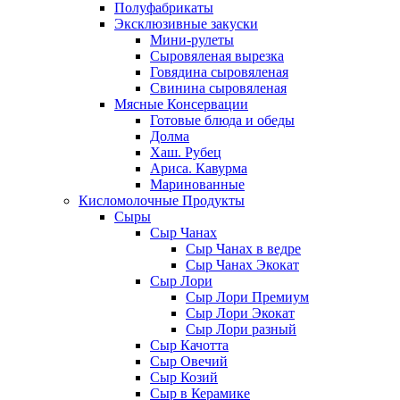
Полуфабрикаты
Эксклюзивные закуски
Мини-рулеты
Сыровяленая вырезка
Говядина сыровяленая
Свинина сыровяленая
Мясные Консервации
Готовые блюда и обеды
Долма
Хаш. Рубец
Ариса. Кавурма
Маринованные
Кисломолочные Продукты
Сыры
Сыр Чанах
Сыр Чанах в ведре
Сыр Чанах Экокат
Сыр Лори
Сыр Лори Премиум
Сыр Лори Экокат
Сыр Лори разный
Сыр Качотта
Сыр Овечий
Сыр Козий
Сыр в Керамике