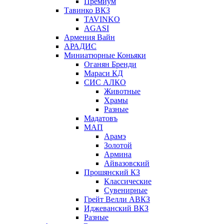
Премиум
Тавинко ВКЗ
TAVINKO
AGASI
Армения Вайн
АРАДИС
Миниатюрные Коньяки
Оганян Бренди
Мараси КД
СИС АЛКО
Животные
Храмы
Разные
Мадатовъ
МАП
Арамэ
Золотой
Армина
Айвазовский
Прошянский КЗ
Классические
Сувенирные
Грейт Велли АВКЗ
Иджеванский ВКЗ
Разные