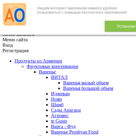
Нашим интернет-магазином намного удобнее
+7 (495) 646-888-1
пользоваться с помощью бесплатного приложения!
В корзине
0
товаров
Установи
x
Меню каталога
Меню сайта
Вход
Регистрация
Продукты из Армении
Фруктовые консервации
Варенье
ВИТАЛ
Варенья малый объем
Варенья большой объем
Иджеван
Ноян
Шамб
Сады Арагаца
Агроянс
te Gusto
Варга - Фуд
Варенье Proshyan Food