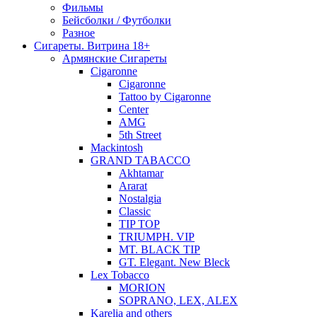
Фильмы
Бейсболки / Футболки
Разное
Сигареты. Витрина 18+
Армянские Сигареты
Cigaronne
Cigaronne
Tattoo by Cigaronne
Center
AMG
5th Street
Mackintosh
GRAND TABACCO
Akhtamar
Ararat
Nostalgia
Classic
TIP TOP
TRIUMPH. VIP
MT. BLACK TIP
GT. Elegant. New Bleck
Lex Tobacco
MORION
SOPRANO, LEX, ALEX
Karelia and others