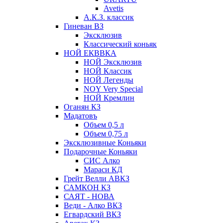
Avetis
А.К.З. классик
Гиневан ВЗ
Эксклюзив
Классический коньяк
НОЙ ЕКВВКА
НОЙ Эксклюзив
НОЙ Классик
НОЙ Легенды
NOY Very Speсial
НОЙ Кремлин
Оганян КЗ
Мадатовъ
Объем 0,5 л
Объем 0,75 л
Эксклюзивные Коньяки
Подарочные Коньяки
СИС Алко
Мараси КД
Грейт Велли АВКЗ
САМКОН КЗ
САЯТ - НОВА
Веди - Алко ВКЗ
Егвардский ВКЗ