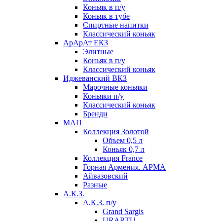
Коньяк в п/у
Коньяк в тубе
Спиртные напитки
Классический коньяк
АрАрАт ЕКЗ
Элитные
Коньяк в п/у
Классический коньяк
Иджеванский ВКЗ
Марочные коньяки
Коньяки п/у
Классический коньяк
Бренди
МАП
Коллекция Золотой
Объем 0,5 л
Коньяк 0,7 л
Коллекция France
Горная Армения. АРМА
Айвазовский
Разные
А.К.З.
А.К.З. п/у
Grand Sargis
URARTU