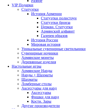
Разное
VIP Подарки
Статуэтки
История Армении
Статуэтки полистоун
Статуэтки бронза
Церкви. Статуэтки
Армянский алфавит
Галерея образов
История России
Мировая история
Уникальные сувенирные светильники
Сувенирные ночники
Армянские монеты
Деревянные изделия
Настольные игры
Армянские Нарды
Нарды + Шахматы
Шахматы
Ломберные столы
Аксессуары для нард
Аксессуары
Фишки для нард
Кости. Зары
Другие производители