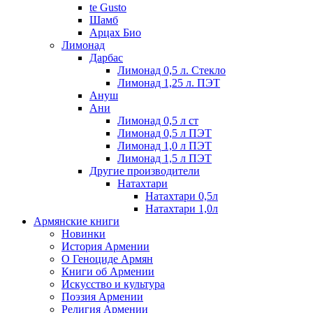
te Gusto
Шамб
Арцах Био
Лимонад
Дарбас
Лимонад 0,5 л. Стекло
Лимонад 1,25 л. ПЭТ
Ануш
Ани
Лимонад 0,5 л ст
Лимонад 0,5 л ПЭТ
Лимонад 1,0 л ПЭТ
Лимонад 1,5 л ПЭТ
Другие производители
Натахтари
Натахтари 0,5л
Натахтари 1,0л
Армянские книги
Новинки
История Армении
О Геноциде Армян
Книги об Армении
Иcкусство и культура
Поэзия Армении
Религия Армении