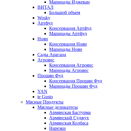
Маринады Иджеван
ВИТАЛ
Большой объем
Wosky
Артфуд
Консервация Артфуд
Маринады Артфуд
Ноян
Консервация Ноян
Маринады Ноян
Сады Арагаца
Агроянс
Консервация Агроянс
Маринады Агроянс
Прошян Фуд
Консервация Прошян Фуд
Маринады Прошян Фуд
YAN
te Gusto
Мясные Продукты
Мясные деликатесы
Армянская Бастурма
Армянский Суджух
Армянская Колбаса
Нарезки