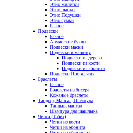
Этно жилетки
Этно шапки
Этно Подушки
Этно сумки
Разное
Подвески
Разное
Армянские буквы
Подвески маски
Подвески в машину
Подвески из дерева
Подвески из кости
Подвески из эбонита
Подвески Ностальгия
Браслеты
Разное
Браслеты из бисера
Кожаные браслеты
Тандыр, Мангал, Шампура
Тандыр, мангал
Шампура для шашлыка
Четки (Тзбех)
Четки из кости
Четки из эбонита
Четки из обсидиана