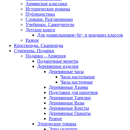
Армянские классики
Исторические романы
Публицистика
Словари. Разговорники
Учебники. Самоучители
Детские книги
Для дошкольников<br> и младших классов
Разное
Кроссворды. Сканворды
Сувениры. Подарки
Подарки – Армения
Подарочные монеты
Деревянные изделия
Деревянные часы
Часы настольные
Часы настенные
Деревянные Храмы
Подставки для напитков
Деревянные Тарелки
Деревянные Вазы
Деревянные Кресты
Деревянные Гранаты
Разное
Этнические товары
Этно скатерти