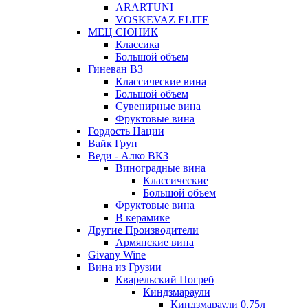
ARARTUNI
VOSKEVAZ ELITE
МЕЦ СЮНИК
Классика
Большой объем
Гиневан ВЗ
Классические вина
Большой объем
Сувенирные вина
Фруктовые вина
Гордость Нации
Вайк Груп
Веди - Алко ВКЗ
Виноградные вина
Классические
Большой объем
Фруктовые вина
В керамике
Другие Производители
Армянские вина
Givany Wine
Вина из Грузии
Кварельский Погреб
Киндзмараули
Киндзмараули 0,75л