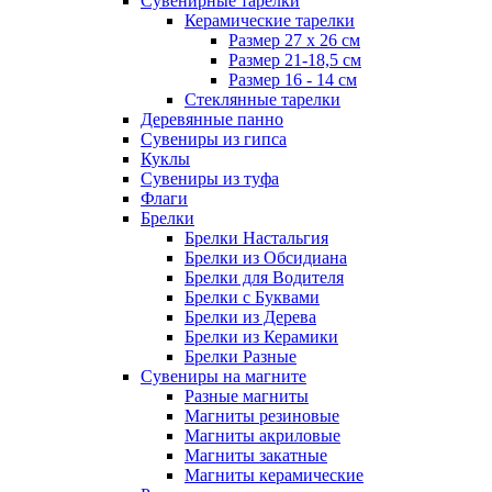
Сувенирные тарелки
Керамические тарелки
Размер 27 х 26 см
Размер 21-18,5 см
Размер 16 - 14 см
Стеклянные тарелки
Деревянные панно
Сувениры из гипса
Куклы
Сувениры из туфа
Флаги
Брелки
Брелки Настальгия
Брелки из Обсидиана
Брелки для Водителя
Брелки с Буквами
Брелки из Дерева
Брелки из Керамики
Брелки Разные
Сувениры на магните
Разные магниты
Магниты резиновые
Магниты акриловые
Магниты закатные
Магниты керамические