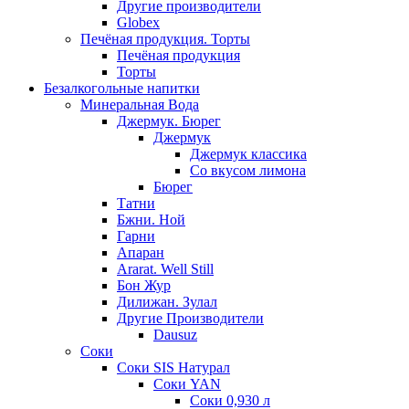
Другие производители
Globex
Печёная продукция. Торты
Печёная продукция
Торты
Безалкогольные напитки
Минеральная Вода
Джермук. Бюрег
Джермук
Джермук классика
Со вкусом лимона
Бюрег
Татни
Бжни. Ной
Гарни
Апаран
Ararat. Well Still
Бон Жур
Дилижан. Зулал
Другие Производители
Dausuz
Соки
Соки SIS Натурал
Соки YAN
Соки 0,930 л