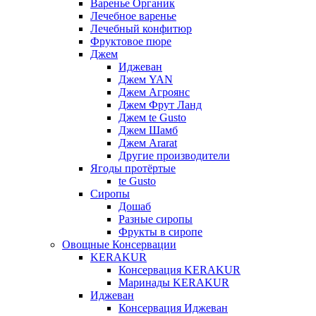
Варенье Органик
Лечебное варенье
Лечебный конфитюр
Фруктовое пюре
Джем
Иджеван
Джем YAN
Джем Агроянс
Джем Фрут Ланд
Джем te Gusto
Джем Шамб
Джем Ararat
Другие производители
Ягоды протёртые
te Gusto
Сиропы
Дошаб
Разные сиропы
Фрукты в сиропе
Овощные Консервации
KERAKUR
Консервация KERAKUR
Маринады KERAKUR
Иджеван
Консервация Иджеван