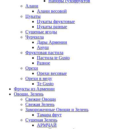
Наборы сухофруктов
Алани
Алани весовой
Цукаты
Цукаты фруктовые
Цукаты разные
Сушеные ягоды
Чурчхела
Дары Армении
Ануш
Фруктовая пастила
Пастила te Gusto
Разное
Орехи
Орехи весовые
Орехи в меду
Te Gusto
Фрукты из Армении
Овощи. Зелень
Свежие Овощи
Свежая Зелень
Замороженные Овощи и Зелень
Тамара фрут
Сушеная Зелень
АРМЧАЙ