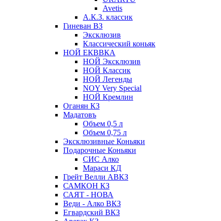
Avetis
А.К.З. классик
Гиневан ВЗ
Эксклюзив
Классический коньяк
НОЙ ЕКВВКА
НОЙ Эксклюзив
НОЙ Классик
НОЙ Легенды
NOY Very Speсial
НОЙ Кремлин
Оганян КЗ
Мадатовъ
Объем 0,5 л
Объем 0,75 л
Эксклюзивные Коньяки
Подарочные Коньяки
СИС Алко
Мараси КД
Грейт Велли АВКЗ
САМКОН КЗ
САЯТ - НОВА
Веди - Алко ВКЗ
Егвардский ВКЗ