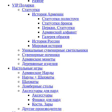
Разное
VIP Подарки
Статуэтки
История Армении
Статуэтки полистоун
Статуэтки бронза
Церкви. Статуэтки
Армянский алфавит
Галерея образов
История России
Мировая история
Уникальные сувенирные светильники
Сувенирные ночники
Армянские монеты
Деревянные изделия
Настольные игры
Армянские Нарды
Нарды + Шахматы
Шахматы
Ломберные столы
Аксессуары для нард
Аксессуары
Фишки для нард
Кости. Зары
Другие производители