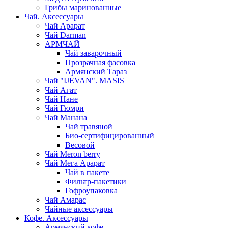
Грибы маринованные
Чай. Аксессуары
Чай Арарат
Чай Darman
АРМЧАЙ
Чай заварочный
Прозрачная фасовка
Армянский Тараз
Чай "IJEVAN". MASIS
Чай Агат
Чай Нане
Чай Гюмри
Чай Манана
Чай травяной
Био-сертифицированный
Весовой
Чай Meron berry
Чай Мега Арарат
Чай в пакете
Фильтр-пакетики
Гофроупаковка
Чай Амарас
Чайные аксессуары
Кофе. Аксессуары
Армянский кофе