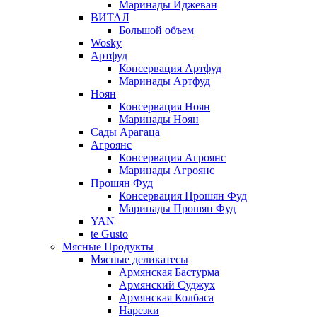
Маринады Иджеван
ВИТАЛ
Большой объем
Wosky
Артфуд
Консервация Артфуд
Маринады Артфуд
Ноян
Консервация Ноян
Маринады Ноян
Сады Арагаца
Агроянс
Консервация Агроянс
Маринады Агроянс
Прошян Фуд
Консервация Прошян Фуд
Маринады Прошян Фуд
YAN
te Gusto
Мясные Продукты
Мясные деликатесы
Армянская Бастурма
Армянский Суджух
Армянская Колбаса
Нарезки