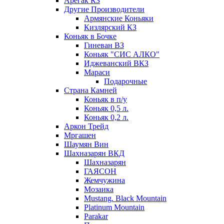
Арегак КЗ
Другие Производители
Армянские Коньяки
Кизлярский КЗ
Коньяк в Бочке
Гиневан ВЗ
Коньяк "СИС АЛКО"
Иджеванский ВКЗ
Мараси
Подарочные
Страна Камней
Коньяк в п/у
Коньяк 0,5 л.
Коньяк 0,2 л.
Аркон Трейд
Мргашен
Шаумян Вин
Шахназарян ВКД
Шахназарян
ГАЯСОН
Жемчужина
Мозаика
Mustang. Black Mountain
Platinum Mountain
Parakar