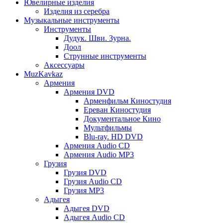
Ювелирные изделия
Изделия из серебра
Музыкальные инструменты
Инструменты
Дудук. Шви. Зурна.
Доол
Струнные инструменты
Аксессуары
MuzKavkaz
Армения
Армения DVD
Арменфильм Киностудия
Ереван Киностудия
Документальное Кино
Мультфильмы
Blu-ray. HD DVD
Армения Audio CD
Армения Audio MP3
Грузия
Грузия DVD
Грузия Audio CD
Грузия MP3
Адыгея
Адыгея DVD
Адыгея Audio CD