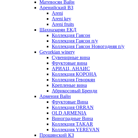
Матевосян Вайн
Аренийский ВЗ
Areni
Areni key
Areni fruits
Шахназарян ЕКД
Коллекция Гаясон
Коллекция Гаясон п/у
Коллекция Гаясон Новогодняя п/у
Gevorkian winery
Сувенирные вина
Фруктовые вина
АРИАЦ. АНАИС
Коллекция КОРОНА
Коллекция Геворкян
Крепленые вина
Абрикосовый Бренди
Армения Вайн
Фруктовые Вина
Коллекция ORRAN
OLD ARMENIA
Виноградные Вина
Коллекция TAKAR
Коллекция YEREVAN
Прошянский КЗ