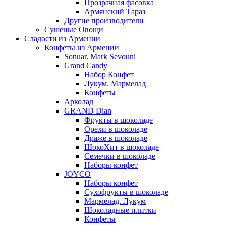
Прозрачная фасовка
Армянский Тараз
Другие производители
Сушеные Овощи
Сладости из Армении
Конфеты из Армении
Sonuar. Mark Sevouni
Grand Candy
Набор Конфет
Лукум. Мармелад
Конфеты
Арколад
GRAND Dian
Фрукты в шоколаде
Орехи в шоколаде
Драже в шоколаде
ШокоХит в шоколаде
Семечки в шоколаде
Наборы конфет
JOYCO
Наборы конфет
Сухофрукты в шоколаде
Мармелад. Лукум
Шоколадные плитки
Конфеты