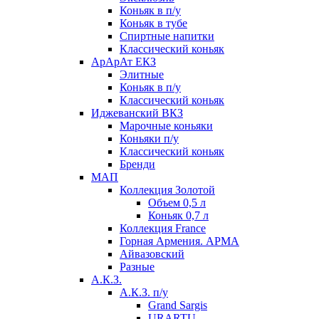
Коньяк в п/у
Коньяк в тубе
Спиртные напитки
Классический коньяк
АрАрАт ЕКЗ
Элитные
Коньяк в п/у
Классический коньяк
Иджеванский ВКЗ
Марочные коньяки
Коньяки п/у
Классический коньяк
Бренди
МАП
Коллекция Золотой
Объем 0,5 л
Коньяк 0,7 л
Коллекция France
Горная Армения. АРМА
Айвазовский
Разные
А.К.З.
А.К.З. п/у
Grand Sargis
URARTU