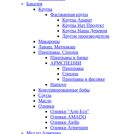
Бакалея
Крупы
Фасованная крупа
Крупы Арарат
Крупы Нат Продукт
Крупы Наша Деревня
Другие производители
Макароны
Лаваш. Матнакаш
Приправы. Специи
Приправы в банке
АРМСПЕЦИИ
Приправы
Специи
Приправы в фасовке
Hamove
Консервированные бобы
Соусы
Масло
Оливки
Оливки "Arm Eco"
Оливки AMADO
Оливки Aiello
Оливки Armenium
Мед из Армении