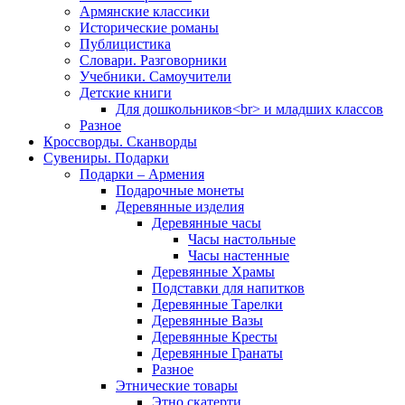
Армянские классики
Исторические романы
Публицистика
Словари. Разговорники
Учебники. Самоучители
Детские книги
Для дошкольников<br> и младших классов
Разное
Кроссворды. Сканворды
Сувениры. Подарки
Подарки – Армения
Подарочные монеты
Деревянные изделия
Деревянные часы
Часы настольные
Часы настенные
Деревянные Храмы
Подставки для напитков
Деревянные Тарелки
Деревянные Вазы
Деревянные Кресты
Деревянные Гранаты
Разное
Этнические товары
Этно скатерти