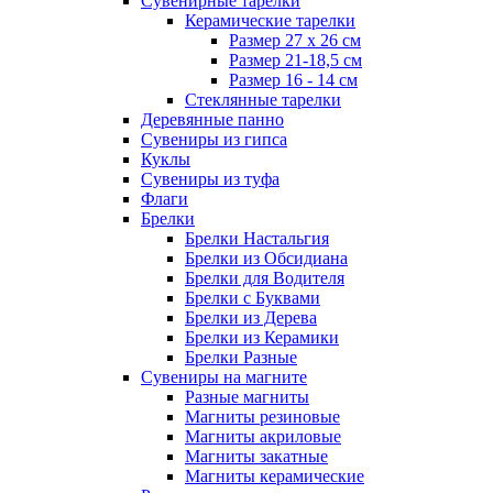
Сувенирные тарелки
Керамические тарелки
Размер 27 х 26 см
Размер 21-18,5 см
Размер 16 - 14 см
Стеклянные тарелки
Деревянные панно
Сувениры из гипса
Куклы
Сувениры из туфа
Флаги
Брелки
Брелки Настальгия
Брелки из Обсидиана
Брелки для Водителя
Брелки с Буквами
Брелки из Дерева
Брелки из Керамики
Брелки Разные
Сувениры на магните
Разные магниты
Магниты резиновые
Магниты акриловые
Магниты закатные
Магниты керамические