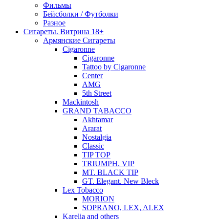
Фильмы
Бейсболки / Футболки
Разное
Сигареты. Витрина 18+
Армянские Сигареты
Cigaronne
Cigaronne
Tattoo by Cigaronne
Center
AMG
5th Street
Mackintosh
GRAND TABACCO
Akhtamar
Ararat
Nostalgia
Classic
TIP TOP
TRIUMPH. VIP
MT. BLACK TIP
GT. Elegant. New Bleck
Lex Tobacco
MORION
SOPRANO, LEX, ALEX
Karelia and others