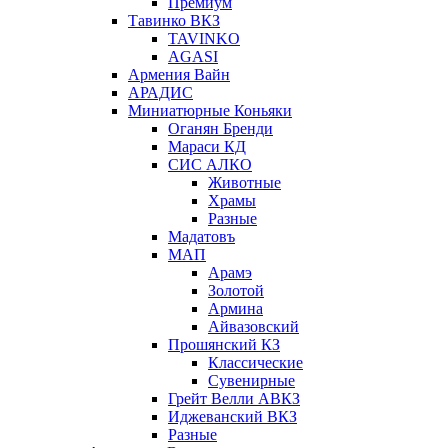
Премиум
Тавинко ВКЗ
TAVINKO
AGASI
Армения Вайн
АРАДИС
Миниатюрные Коньяки
Оганян Бренди
Мараси КД
СИС АЛКО
Животные
Храмы
Разные
Мадатовъ
МАП
Арамэ
Золотой
Армина
Айвазовский
Прошянский КЗ
Классические
Сувенирные
Грейт Велли АВКЗ
Иджеванский ВКЗ
Разные