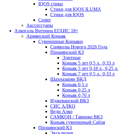
IQOS стики
Стики для IQOS ILUMA
Стики для IQOS
Сenter
Акссессуары
Алкоголь Витрина ЕГАИС 18+
Армянский Коньяк
Сувенирные Коньяки
Символы Нового 2026 Года
Прошянский КЗ
Элитные
Коньяк 5 лет 0,5 л., 0,33 л
Коньяк 5 лет 0,18 л., 0,25 л.
Коньяк 7 лет 0,5 л., 0,33 л
Шахназарян ВКД
Коньяк 0,5 л
Коньяк 0,25 л
Коньяк 0,70 л
Иджеванский ВКЗ
СИС АЛКО
Веди Алко
САМКОН / Тавинко ВКЗ
Коньяк сувенирный Сабля
Прошянский КЗ
Эксклюзив