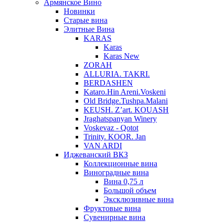
Армянское Вино
Новинки
Старые вина
Элитные Вина
KARAS
Karas
Karas New
ZORAH
ALLURIA. TAKRI.
BERDASHEN
Kataro.Hin Areni.Voskeni
Old Bridge.Tushpa.Malani
KEUSH. Z’art. KOUASH
Jraghatspanyan Winery
Voskevaz - Qotot
Trinity. KOOR. Jan
VAN ARDI
Иджеванский ВКЗ
Коллекционные вина
Виноградные вина
Вина 0,75 л
Большой объем
Эксклюзивные вина
Фруктовые вина
Cувенирные вина