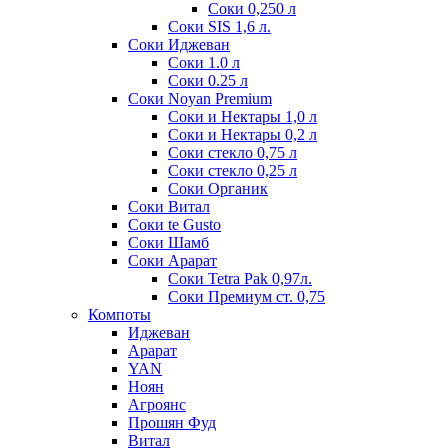
Соки 0,250 л
Соки SIS 1,6 л.
Соки Иджеван
Соки 1.0 л
Соки 0.25 л
Соки Noyan Premium
Соки и Нектары 1,0 л
Соки и Нектары 0,2 л
Соки стекло 0,75 л
Соки стекло 0,25 л
Соки Органик
Соки Витал
Соки te Gusto
Соки Шамб
Соки Арарат
Соки Tetra Pak 0,97л.
Соки Премиум ст. 0,75
Компоты
Иджеван
Арарат
YAN
Ноян
Агроянс
Прошян Фуд
Витал