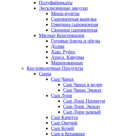
Полуфабрикаты
Эксклюзивные закуски
Мини-рулеты
Сыровяленая вырезка
Говядина сыровяленая
Свинина сыровяленая
Мясные Консервации
Готовые блюда и обеды
Долма
Хаш. Рубец
Ариса. Кавурма
Маринованные
Кисломолочные Продукты
Сыры
Сыр Чанах
Сыр Чанах в ведре
Сыр Чанах Экокат
Сыр Лори
Сыр Лори Премиум
Сыр Лори Экокат
Сыр Лори разный
Сыр Качотта
Сыр Овечий
Сыр Козий
Сыр в Керамике