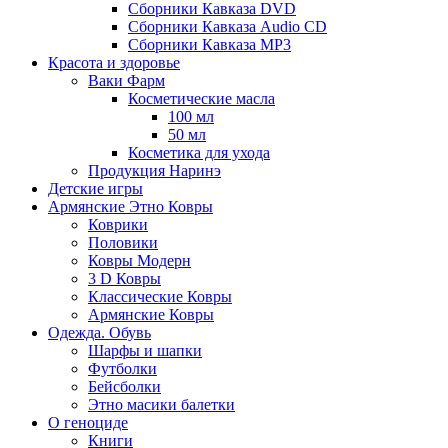
Сборники Кавказа DVD
Сборники Кавказа Audio CD
Сборники Кавказа MP3
Красота и здоровье
Ваки Фарм
Косметические масла
100 мл
50 мл
Косметика для ухода
Продукция Наринэ
Детские игры
Армянские Этно Ковры
Коврики
Половики
Ковры Модерн
3 D Ковры
Классические Ковры
Армянские Ковры
Одежда. Обувь
Шарфы и шапки
Футболки
Бейсболки
Этно масики балетки
О геноциде
Книги