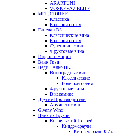
ARARTUNI
VOSKEVAZ ELITE
МЕЦ СЮНИК
Классика
Большой объем
Гиневан ВЗ
Классические вина
Большой объем
Сувенирные вина
Фруктовые вина
Гордость Нации
Вайк Груп
Веди - Алко ВКЗ
Виноградные вина
Классические
Большой объем
Фруктовые вина
В керамике
Другие Производители
Армянские вина
Givany Wine
Вина из Грузии
Кварельский Погреб
Киндзмараули
Киндзмараули 0,75л