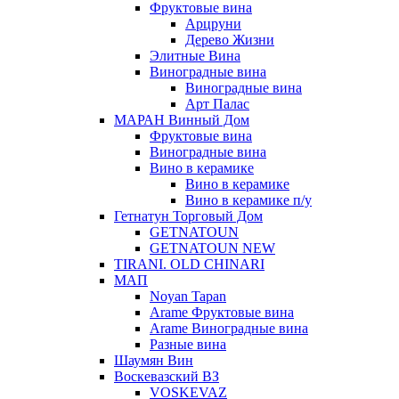
Фруктовые вина
Арцруни
Дерево Жизни
Элитные Вина
Виноградные вина
Виноградные вина
Арт Палас
МАРАН Винный Дом
Фруктовые вина
Виноградные вина
Вино в керамике
Вино в керамике
Вино в керамике п/у
Гетнатун Торговый Дом
GETNATOUN
GETNATOUN NEW
TIRANI. OLD CHINARI
МАП
Noyan Tapan
Arame Фруктовые вина
Arame Виноградные вина
Разные вина
Шаумян Вин
Воскевазский ВЗ
VOSKEVAZ