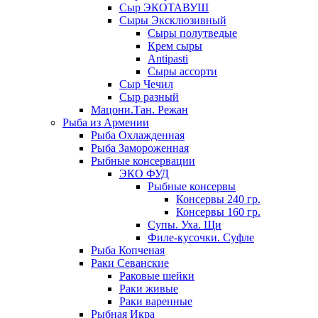
Сыр ЭКОТАВУШ
Сыры Эксклюзивный
Сыры полутведые
Крем сыры
Antipasti
Сыры ассорти
Сыр Чечил
Сыр разный
Мацони.Тан. Режан
Рыба из Армении
Рыба Охлажденная
Рыба Замороженная
Рыбные консервации
ЭКО ФУД
Рыбные консервы
Консервы 240 гр.
Консервы 160 гр.
Супы. Уха. Щи
Филе-кусочки. Суфле
Рыба Копченая
Раки Севанские
Раковые шейки
Раки живые
Раки варенные
Рыбная Икра