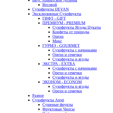
Вкус Араратской Долины
Весовой
Сухофрукты IJEVAN
Эксклюзивные Сухофрукты
ГИФТ - GIFT
ПРЕМИУМ - PREMIUM
Сухофрукты Ягоды Цукаты
Конфеты от природы
Орехи
Микс
ГУРМЭ - GOURMET
Сухофрукты с начинками
Орехи и семечки
Сухофрукты и ягоды
ЭКСТРА - EXTRA
Сухофрукты с начинками
Орехи и семечки
Сухофрукты и ягоды
ЭКОНОМ - ECONOM
Сухофрукты и ягоды
Орехи и семечки
Разное
Сухофрукты Aregi
Сушеные фрукты
Фруктовые Чипсы