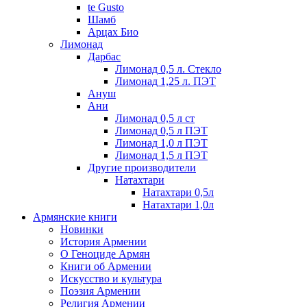
te Gusto
Шамб
Арцах Био
Лимонад
Дарбас
Лимонад 0,5 л. Стекло
Лимонад 1,25 л. ПЭТ
Ануш
Ани
Лимонад 0,5 л ст
Лимонад 0,5 л ПЭТ
Лимонад 1,0 л ПЭТ
Лимонад 1,5 л ПЭТ
Другие производители
Натахтари
Натахтари 0,5л
Натахтари 1,0л
Армянские книги
Новинки
История Армении
О Геноциде Армян
Книги об Армении
Иcкусство и культура
Поэзия Армении
Религия Армении