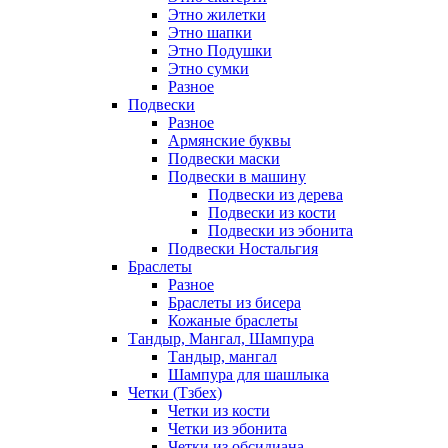
Этно жилетки
Этно шапки
Этно Подушки
Этно сумки
Разное
Подвески
Разное
Армянские буквы
Подвески маски
Подвески в машину
Подвески из дерева
Подвески из кости
Подвески из эбонита
Подвески Ностальгия
Браслеты
Разное
Браслеты из бисера
Кожаные браслеты
Тандыр, Мангал, Шампура
Тандыр, мангал
Шампура для шашлыка
Четки (Тзбех)
Четки из кости
Четки из эбонита
Четки из обсидиана