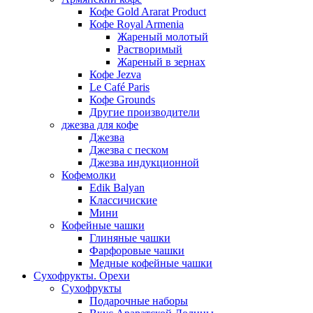
Кофе Gold Ararat Product
Кофе Royal Armenia
Жареный молотый
Растворимый
Жареный в зернах
Кофе Jezva
Le Café Paris
Кофе Grounds
Другие производители
джезва для кофе
Джезва
Джезва с песком
Джезва индукционной
Кофемолки
Edik Balyan
Классичиские
Мини
Кофейные чашки
Глиняные чашки
Фарфоровые чашки
Медные кофейные чашки
Сухофрукты. Орехи
Сухофрукты
Подарочные наборы