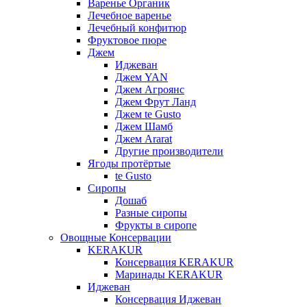
Варенье Органик
Лечебное варенье
Лечебный конфитюр
Фруктовое пюре
Джем
Иджеван
Джем YAN
Джем Агроянс
Джем Фрут Ланд
Джем te Gusto
Джем Шамб
Джем Ararat
Другие производители
Ягоды протёртые
te Gusto
Сиропы
Дошаб
Разные сиропы
Фрукты в сиропе
Овощные Консервации
KERAKUR
Консервация KERAKUR
Маринады KERAKUR
Иджеван
Консервация Иджеван