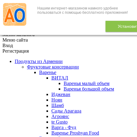
Нашим интернет-магазином намного удобнее
+7 (495) 646-888-1
пользоваться с помощью бесплатного приложения!
В корзине
0
товаров
Установи
x
Меню каталога
Меню сайта
Вход
Регистрация
Продукты из Армении
Фруктовые консервации
Варенье
ВИТАЛ
Варенья малый объем
Варенья большой объем
Иджеван
Ноян
Шамб
Сады Арагаца
Агроянс
te Gusto
Варга - Фуд
Варенье Proshyan Food