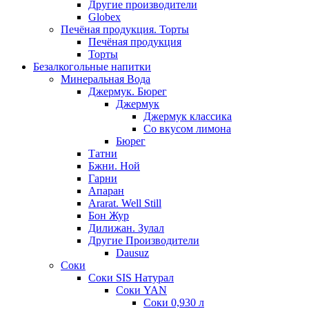
Другие производители
Globex
Печёная продукция. Торты
Печёная продукция
Торты
Безалкогольные напитки
Минеральная Вода
Джермук. Бюрег
Джермук
Джермук классика
Со вкусом лимона
Бюрег
Татни
Бжни. Ной
Гарни
Апаран
Ararat. Well Still
Бон Жур
Дилижан. Зулал
Другие Производители
Dausuz
Соки
Соки SIS Натурал
Соки YAN
Соки 0,930 л